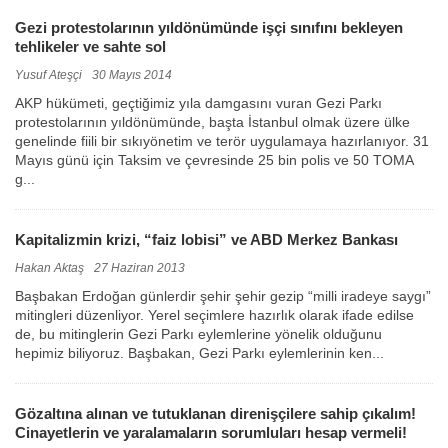
Gezi protestolarının yıldönümünde işçi sınıfını bekleyen
tehlikeler ve sahte sol
Yusuf Ateşçi
30 Mayıs 2014
AKP hükümeti, geçtiğimiz yıla damgasını vuran Gezi Parkı
protestolarının yıldönümünde, başta İstanbul olmak üzere ülke
genelinde fiili bir sıkıyönetim ve terör uygulamaya hazırlanıyor. 31
Mayıs günü için Taksim ve çevresinde 25 bin polis ve 50 TOMA
g...
Kapitalizmin krizi, “faiz lobisi” ve ABD Merkez Bankası
Hakan Aktaş
27 Haziran 2013
Başbakan Erdoğan günlerdir şehir şehir gezip “milli iradeye saygı”
mitingleri düzenliyor. Yerel seçimlere hazırlık olarak ifade edilse
de, bu mitinglerin Gezi Parkı eylemlerine yönelik olduğunu
hepimiz biliyoruz. Başbakan, Gezi Parkı eylemlerinin ken...
Gözaltına alınan ve tutuklanan direnişçilere sahip çıkalım!
Cinayetlerin ve yaralamaların sorumluları hesap vermeli!