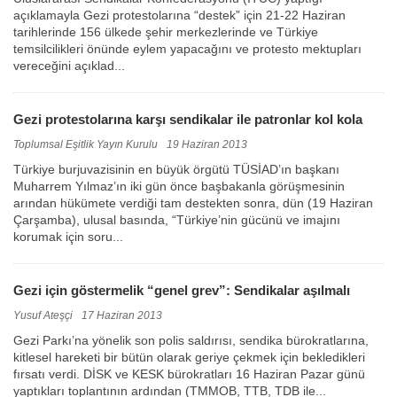
açıklamayla Gezi protestolarına “destek” için 21-22 Haziran
tarihlerinde 156 ülkede şehir merkezlerinde ve Türkiye
temsilcilikleri önünde eylem yapacağını ve protesto mektupları
vereceğini açıklad...
Gezi protestolarına karşı sendikalar ile patronlar kol kola
Toplumsal Eşitlik Yayın Kurulu
19 Haziran 2013
Türkiye burjuvazisinin en büyük örgütü TÜSİAD’ın başkanı
Muharrem Yılmaz’ın iki gün önce başbakanla görüşmesinin
arından hükümete verdiği tam destekten sonra, dün (19 Haziran
Çarşamba), ulusal basında, “Türkiye’nin gücünü ve imajını
korumak için soru...
Gezi için göstermelik “genel grev”: Sendikalar aşılmalı
Yusuf Ateşçi
17 Haziran 2013
Gezi Parkı’na yönelik son polis saldırısı, sendika bürokratlarına,
kitlesel hareketi bir bütün olarak geriye çekmek için bekledikleri
fırsatı verdi. DİSK ve KESK bürokratları 16 Haziran Pazar günü
yaptıkları toplantının ardından (TMMOB, TTB, TDB ile...