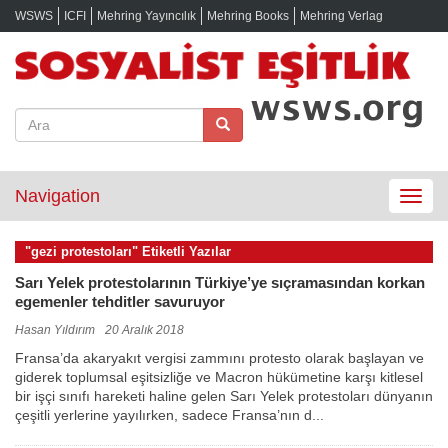
WSWS
ICFI
Mehring Yayıncılık
Mehring Books
Mehring Verlag
Navigation
Toggle
navigat
"gezi protestoları" Etiketli Yazılar
Sarı Yelek protestolarının Türkiye’ye sıçramasından korkan
egemenler tehditler savuruyor
Hasan Yıldırım
20 Aralık 2018
Fransa’da akaryakıt vergisi zammını protesto olarak başlayan ve
giderek toplumsal eşitsizliğe ve Macron hükümetine karşı kitlesel
bir işçi sınıfı hareketi haline gelen Sarı Yelek protestoları dünyanın
çeşitli yerlerine yayılırken, sadece Fransa’nın d...