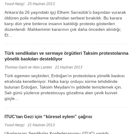
Yusuf Ateşçi
25 Haziran 2013
Ankara’da 26 yaşındaki işçi Ethem Sarısülük’ü başından vurarak
öldüren polis mahkeme tarafından serbest bırakıldı. Bu karara
karşı dün yine binlerce insanın katıldığı protesto gösterileri
düzenlendi. Mahkeminin kararının çok daha önceden alındığı;
Et...
Türk sendikaları ve sermaye örgütleri Taksim protestolarına
yönelik baskıları destekliyor
Thomas Gaist ve Alex Lantier
21 Haziran 2013
Türk egemen seçkinleri, Erdoğan’ın protestolara yönelik baskısı
etrafında kenetleniyor. Halka karşı orduyu sürme tehdidinde
bulunan Erdoğan, Taksim Meydanı’nı şiddetle temizlemek için,
Salı günü yüzlerce protestocuyu gözaltına alan çevik kuvvet
güçle...
ITUC’tan Gezi için “küresel eylem” çağrısı
Yusuf Ateşçi
21 Haziran 2013
Uluslararası Sendikalar Konfederasyonu (ITUC) yaptığı