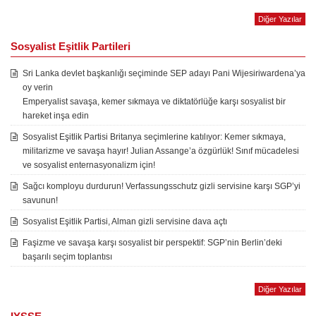
Diğer Yazılar
Sosyalist Eşitlik Partileri
Sri Lanka devlet başkanlığı seçiminde SEP adayı Pani Wijesiriwardena’ya
oy verin
Emperyalist savaşa, kemer sıkmaya ve diktatörlüğe karşı sosyalist bir
hareket inşa edin
Sosyalist Eşitlik Partisi Britanya seçimlerine katılıyor: Kemer sıkmaya,
militarizme ve savaşa hayır! Julian Assange’a özgürlük! Sınıf mücadelesi
ve sosyalist enternasyonalizm için!
Sağcı komployu durdurun! Verfassungsschutz gizli servisine karşı SGP’yi
savunun!
Sosyalist Eşitlik Partisi, Alman gizli servisine dava açtı
Faşizme ve savaşa karşı sosyalist bir perspektif: SGP’nin Berlin’deki
başarılı seçim toplantısı
Diğer Yazılar