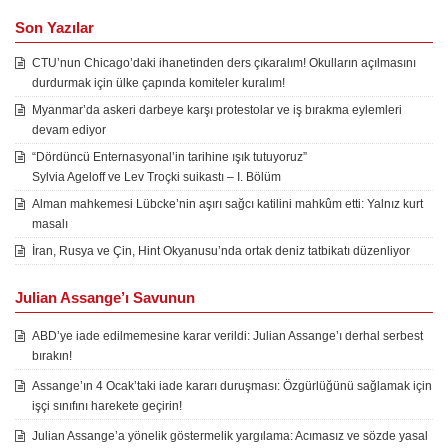
Son Yazılar
CTU’nun Chicago’daki ihanetinden ders çıkaralım! Okulların açılmasını
durdurmak için ülke çapında komiteler kuralım!
Myanmar’da askeri darbeye karşı protestolar ve iş bırakma eylemleri
devam ediyor
“Dördüncü Enternasyonal’in tarihine ışık tutuyoruz”
Sylvia Ageloff ve Lev Troçki suikastı – I. Bölüm
Alman mahkemesi Lübcke’nin aşırı sağcı katilini mahkûm etti: Yalnız kurt
masalı
İran, Rusya ve Çin, Hint Okyanusu’nda ortak deniz tatbikatı düzenliyor
Julian Assange’ı Savunun
ABD’ye iade edilmemesine karar verildi: Julian Assange’ı derhal serbest
bırakın!
Assange’ın 4 Ocak’taki iade kararı duruşması: Özgürlüğünü sağlamak için
işçi sınıfını harekete geçirin!
Julian Assange’a yönelik göstermelik yargılama: Acımasız ve sözde yasal