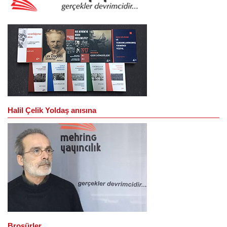
Halil Çelik Yoldaş anısına
Broşürler