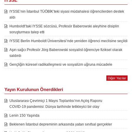
IYSSE
IYSSE’nin İstanbul TÜÖBİK’teki siyasi müdahalesi öğrencilerden destek
aldı
Humboldt’taki IYSSE sözcüsü, Profesör Baberowski aleyhine disiplin
soruşturması talep etti
IYSSE Berlin Humboldt Üniversitesi’nde yeniden öğrenci meclisine seçildi
Aşırı sağcı Profesör Jörg Baberowski sosyalist öğrenciye fiziksel olarak
saldırdı
Gençliğin küresel radikalleşmesi ve sosyalizm uğruna mücadele
Diğer Yazılar
Yayın Kurulunun Önerdikleri
Uluslararası Çevrimiçi 1 Mayıs Toplantısı’nın Açılış Raporu
COVID-19 pandemisi: Dünya tarihinde tetikleyici bir olay
Lenin 150 Yaşında
Beklenen İstanbul depreminin arkasında yatan sınıfsal gerçekler