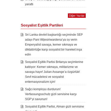
yarattı
Diğer Yazılar
Sosyalist Eşitlik Partileri
Sri Lanka devlet başkanlığı seçiminde SEP
adayı Pani Wijesiriwardena’ya oy verin
Emperyalist savaşa, kemer sıkmaya ve
diktatörlüğe karşı sosyalist bir hareket inşa
edin
Sosyalist Eşitlik Partisi Britanya seçimlerine
katılıyor: Kemer sıkmaya, militarizme ve
savaşa hayır! Julian Assange’a özgürlük!
Sınıf mücadelesi ve sosyalist
enternasyonalizm için!
Sağcı komployu durdurun!
Verfassungsschutz gizli servisine karşı
SGP’yi savunun!
Sosyalist Eşitlik Partisi, Alman gizli servisine