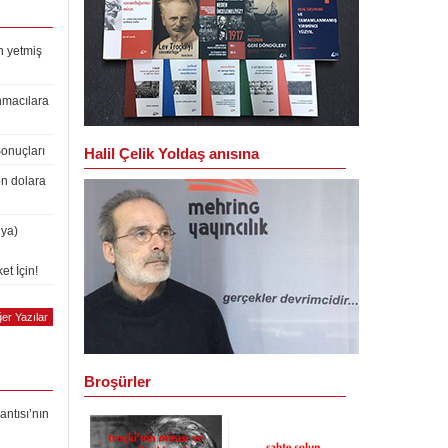
n yetmiş
nmacılara
Sonuçları
Halil Çelik Yoldaş anısına
on dolara
lya)
et İçin!
er Yazılar
Broşürler
antısı’nın