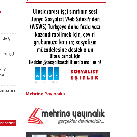
s
ünde Çinli
lüm, işçi
uzey
 ve
antısı’nın
Mehring Yayıncılık
er Yazılar