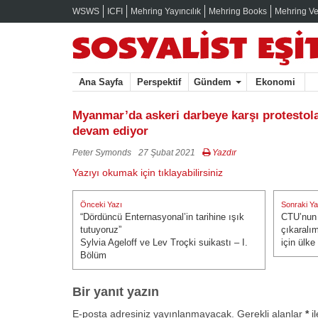
WSWS
ICFI
Mehring Yayıncılık
Mehring Books
Mehring Ve
Ana Sayfa
Perspektif
Gündem
Ekonomi
Myanmar’da askeri darbeye karşı protestola
devam ediyor
Peter Symonds
27 Şubat 2021
Yazdır
Yazıyı okumak için tıklayabilirsiniz
Yazı
Önceki Yazı
Sonraki Ya
gezinmesi
“Dördüncü Enternasyonal’in tarihine ışık
CTU’nun 
Önceki Yazı:
Sonraki Ya
tutuyoruz”
çıkaralı
Sylvia Ageloff ve Lev Troçki suikastı – I.
için ülke
Bölüm
Bir yanıt yazın
E-posta adresiniz yayınlanmayacak.
Gerekli alanlar
*
il