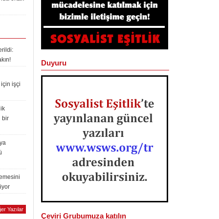
ildi:
akın!
Duyuru
çin işçi
ik
 bir
lya
ü
lemesini
iyor
er Yazılar
Çeviri Grubumuza katılın