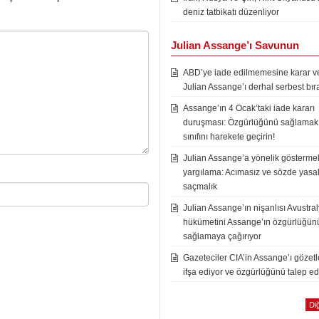
deniz tatbikatı düzenliyor
Julian Assange’ı Savunun
ABD’ye iade edilmemesine karar ver
Julian Assange’ı derhal serbest bır
Assange’ın 4 Ocak’taki iade kararı
duruşması: Özgürlüğünü sağlamak i
sınıfını harekete geçirin!
Julian Assange’a yönelik göstermel
yargılama: Acımasız ve sözde yasal
saçmalık
Julian Assange’ın nişanlısı Avustra
hükümetini Assange’ın özgürlüğün
sağlamaya çağırıyor
Gazeteciler CIA’in Assange’ı gözet
ifşa ediyor ve özgürlüğünü talep ed
Diğ