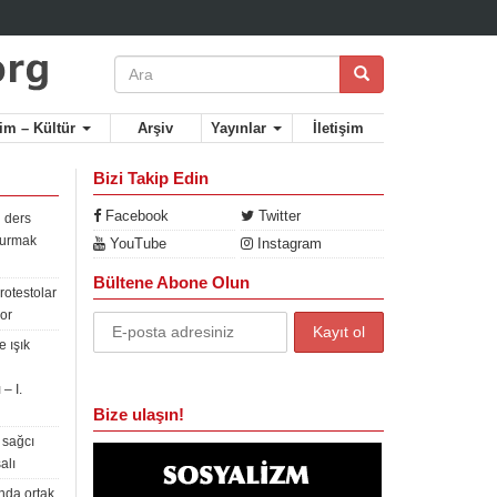
lim – Kültür
Arşiv
Yayınlar
İletişim
Bizi Takip Edin
Facebook
Twitter
 ders
rdurmak
YouTube
Instagram
Bültene Abone Olun
rotestolar
or
 ışık
– I.
Bize ulaşın!
 sağcı
alı
nda ortak