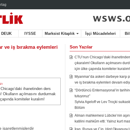
rlag
DEUK
IYSSE
Marksist Kitaplık
İşçi Mücadeleleri
Bi
r ve iş bırakma eylemleri
Son Yazılar
CTU’nun Chicago’daki ihanetinden
çıkaralım! Okulların açılmasını du
için ülke çapında komiteler kuralım!
Myanmar’da askeri darbeye karşı p
ve iş bırakma eylemleri devam ediy
zı
Chicago’daki ihanetinden ders
zı:
“Dördüncü Enternasyonal’in tarihine
m! Okulların açılmasını durdurmak
tutuyoruz”
 çapında komiteler kuralım!
Sylvia Ageloff ve Lev Troçki suikastı 
Bölüm
Alman mahkemesi Lübcke’nin aşırı
katilini mahkûm etti: Yalnız kurt mas
e işaretlenmişlerdir
İran, Rusya ve Çin, Hint Okyanusu’