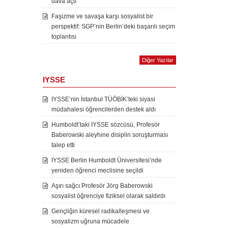
dava açtı
Faşizme ve savaşa karşı sosyalist bir
perspektif: SGP’nin Berlin’deki başarılı seçim
toplantısı
Diğer Yazılar
IYSSE
IYSSE’nin İstanbul TÜÖBİK’teki siyasi
müdahalesi öğrencilerden destek aldı
Humboldt’taki IYSSE sözcüsü, Profesör
Baberowski aleyhine disiplin soruşturması
talep etti
IYSSE Berlin Humboldt Üniversitesi’nde
yeniden öğrenci meclisine seçildi
Aşırı sağcı Profesör Jörg Baberowski
sosyalist öğrenciye fiziksel olarak saldırdı
Gençliğin küresel radikalleşmesi ve
sosyalizm uğruna mücadele