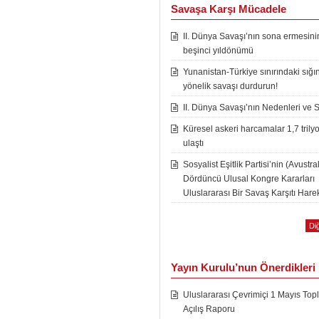
Savaşa Karşı Mücadele
II. Dünya Savaşı’nın sona ermesini
beşinci yıldönümü
Yunanistan-Türkiye sınırındaki sığı
yönelik savaşı durdurun!
II. Dünya Savaşı’nın Nedenleri ve 
Küresel askeri harcamalar 1,7 trily
ulaştı
Sosyalist Eşitlik Partisi’nin (Avustra
Dördüncü Ulusal Kongre Kararları
Uluslararası Bir Savaş Karşıtı Harek
Diğ
Yayın Kurulu’nun Önerdikleri
Uluslararası Çevrimiçi 1 Mayıs Topl
Açılış Raporu