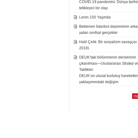
COVID-19 pandemisi: Dünya tarih
tetikleyici bir olay
Lenin 150 Yaşında
Beklenen İstanbul depreminin ark
yatan sınıfsal gerçekler
Halil Çelik: Bir sosyalizm savaşçısı
2018)
DEUK’taki bölünmenin derslerinin
çıkarılması—Uluslararası Strateji v
Taktikler:
DEUK’un ulusal kurtuluş hareketle
yaklaşımındaki değişim
Diğ