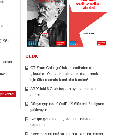
inde
asında
 (1961-
DEUK
e Ulusal
CTU’nun Chicago’daki ihanetinden ders
çıkaralım! Okulların açılmasını durdurmak
rine
için ülke çapında komiteler kuralım!
ABD’deki 6 Ocak faşizan ayaklanmasının
er Yazılar
önemi
Dünya çapında COVID-19 ölümleri 2 milyona
yaklaşıyor
Avrupa genelinde aşı dağıtımı batağa
saplandı
İsveç’in “sürü bağışıklığı” politikası bir felaket