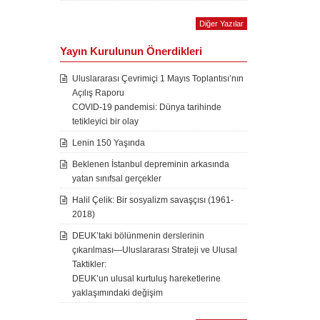
Diğer Yazılar
Yayın Kurulunun Önerdikleri
Uluslararası Çevrimiçi 1 Mayıs Toplantısı’nın
Açılış Raporu
COVID-19 pandemisi: Dünya tarihinde
tetikleyici bir olay
Lenin 150 Yaşında
Beklenen İstanbul depreminin arkasında
yatan sınıfsal gerçekler
Halil Çelik: Bir sosyalizm savaşçısı (1961-
2018)
DEUK’taki bölünmenin derslerinin
çıkarılması—Uluslararası Strateji ve Ulusal
Taktikler:
DEUK’un ulusal kurtuluş hareketlerine
yaklaşımındaki değişim