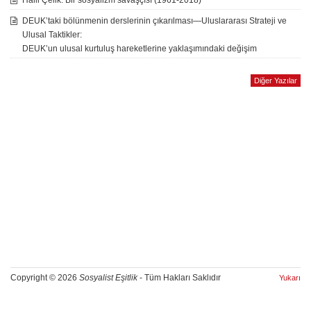
Halil Çelik: Bir sosyalizm savaşçısı (1961-2018)
DEUK’taki bölünmenin derslerinin çıkarılması—Uluslararası Strateji ve
Ulusal Taktikler:
DEUK’un ulusal kurtuluş hareketlerine yaklaşımındaki değişim
Diğer Yazılar
Copyright © 2026
Sosyalist Eşitlik
- Tüm Hakları Saklıdır
Yukarı