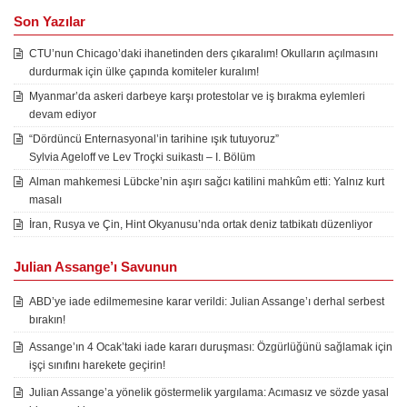
Son Yazılar
CTU’nun Chicago’daki ihanetinden ders çıkaralım! Okulların açılmasını
durdurmak için ülke çapında komiteler kuralım!
Myanmar’da askeri darbeye karşı protestolar ve iş bırakma eylemleri
devam ediyor
“Dördüncü Enternasyonal’in tarihine ışık tutuyoruz”
Sylvia Ageloff ve Lev Troçki suikastı – I. Bölüm
Alman mahkemesi Lübcke’nin aşırı sağcı katilini mahkûm etti: Yalnız kurt
masalı
İran, Rusya ve Çin, Hint Okyanusu’nda ortak deniz tatbikatı düzenliyor
Julian Assange’ı Savunun
ABD’ye iade edilmemesine karar verildi: Julian Assange’ı derhal serbest
bırakın!
Assange’ın 4 Ocak’taki iade kararı duruşması: Özgürlüğünü sağlamak için
işçi sınıfını harekete geçirin!
Julian Assange’a yönelik göstermelik yargılama: Acımasız ve sözde yasal