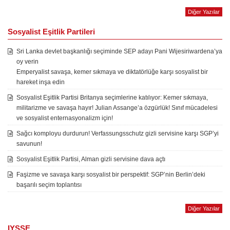
Diğer Yazılar
Sosyalist Eşitlik Partileri
Sri Lanka devlet başkanlığı seçiminde SEP adayı Pani Wijesiriwardena’ya
oy verin
Emperyalist savaşa, kemer sıkmaya ve diktatörlüğe karşı sosyalist bir
hareket inşa edin
Sosyalist Eşitlik Partisi Britanya seçimlerine katılıyor: Kemer sıkmaya,
militarizme ve savaşa hayır! Julian Assange’a özgürlük! Sınıf mücadelesi
ve sosyalist enternasyonalizm için!
Sağcı komployu durdurun! Verfassungsschutz gizli servisine karşı SGP’yi
savunun!
Sosyalist Eşitlik Partisi, Alman gizli servisine dava açtı
Faşizme ve savaşa karşı sosyalist bir perspektif: SGP’nin Berlin’deki
başarılı seçim toplantısı
Diğer Yazılar
IYSSE