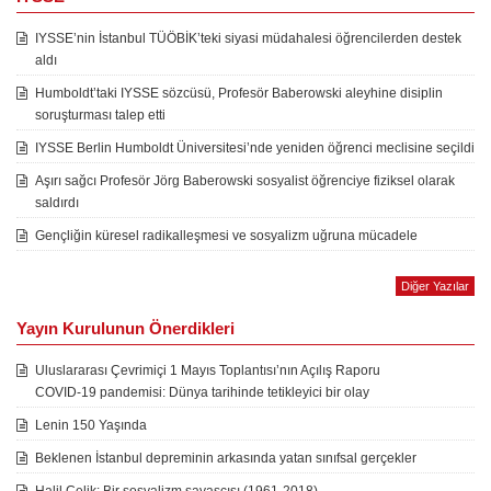
IYSSE’nin İstanbul TÜÖBİK’teki siyasi müdahalesi öğrencilerden destek
aldı
Humboldt’taki IYSSE sözcüsü, Profesör Baberowski aleyhine disiplin
soruşturması talep etti
IYSSE Berlin Humboldt Üniversitesi’nde yeniden öğrenci meclisine seçildi
Aşırı sağcı Profesör Jörg Baberowski sosyalist öğrenciye fiziksel olarak
saldırdı
Gençliğin küresel radikalleşmesi ve sosyalizm uğruna mücadele
Diğer Yazılar
Yayın Kurulunun Önerdikleri
Uluslararası Çevrimiçi 1 Mayıs Toplantısı’nın Açılış Raporu
COVID-19 pandemisi: Dünya tarihinde tetikleyici bir olay
Lenin 150 Yaşında
Beklenen İstanbul depreminin arkasında yatan sınıfsal gerçekler