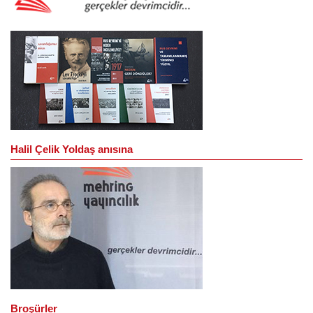
Halil Çelik Yoldaş anısına
Broşürler