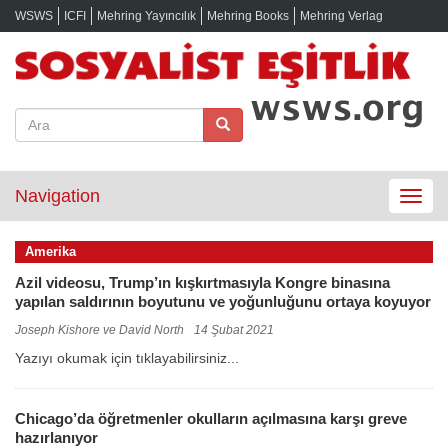
WSWS
ICFI
Mehring Yayıncılık
Mehring Books
Mehring Verlag
Navigation
Toggle
navigat
Amerika
Azil videosu, Trump’ın kışkırtmasıyla Kongre binasına
yapılan saldırının boyutunu ve yoğunluğunu ortaya koyuyor
Joseph Kishore ve David North
14 Şubat 2021
Yazıyı okumak için tıklayabilirsiniz...
Chicago’da öğretmenler okulların açılmasına karşı greve
hazırlanıyor