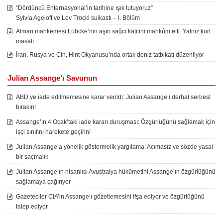
“Dördüncü Enternasyonal’in tarihine ışık tutuyoruz”
Sylvia Ageloff ve Lev Troçki suikastı – I. Bölüm
Alman mahkemesi Lübcke’nin aşırı sağcı katilini mahkûm etti: Yalnız kurt
masalı
İran, Rusya ve Çin, Hint Okyanusu’nda ortak deniz tatbikatı düzenliyor
Julian Assange’ı Savunun
ABD’ye iade edilmemesine karar verildi: Julian Assange’ı derhal serbest
bırakın!
Assange’ın 4 Ocak’taki iade kararı duruşması: Özgürlüğünü sağlamak için
işçi sınıfını harekete geçirin!
Julian Assange’a yönelik göstermelik yargılama: Acımasız ve sözde yasal
bir saçmalık
Julian Assange’ın nişanlısı Avustralya hükümetini Assange’ın özgürlüğünü
sağlamaya çağırıyor
Gazeteciler CIA’in Assange’ı gözetlemesini ifşa ediyor ve özgürlüğünü
talep ediyor