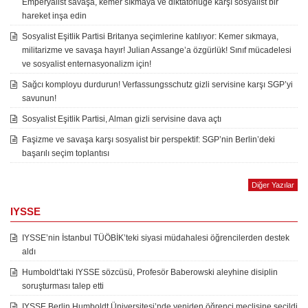
Emperyalist savaşa, kemer sıkmaya ve diktatörlüğe karşı sosyalist bir
hareket inşa edin
Sosyalist Eşitlik Partisi Britanya seçimlerine katılıyor: Kemer sıkmaya,
militarizme ve savaşa hayır! Julian Assange’a özgürlük! Sınıf mücadelesi
ve sosyalist enternasyonalizm için!
Sağcı komployu durdurun! Verfassungsschutz gizli servisine karşı SGP’yi
savunun!
Sosyalist Eşitlik Partisi, Alman gizli servisine dava açtı
Faşizme ve savaşa karşı sosyalist bir perspektif: SGP’nin Berlin’deki
başarılı seçim toplantısı
Diğer Yazılar
IYSSE
IYSSE’nin İstanbul TÜÖBİK’teki siyasi müdahalesi öğrencilerden destek
aldı
Humboldt’taki IYSSE sözcüsü, Profesör Baberowski aleyhine disiplin
soruşturması talep etti
IYSSE Berlin Humboldt Üniversitesi’nde yeniden öğrenci meclisine seçildi