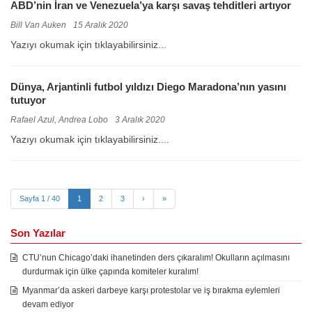
ABD’nin İran ve Venezuela’ya karşı savaş tehditleri artıyor
Bill Van Auken
15 Aralık 2020
Yazıyı okumak için tıklayabilirsiniz...
Dünya, Arjantinli futbol yıldızı Diego Maradona’nın yasını
tutuyor
Rafael Azul, Andrea Lobo
3 Aralık 2020
Yazıyı okumak için tıklayabilirsiniz....
Sayfa 1 / 40
1
2
3
›
»
Son Yazılar
CTU’nun Chicago’daki ihanetinden ders çıkaralım! Okulların açılmasını
durdurmak için ülke çapında komiteler kuralım!
Myanmar’da askeri darbeye karşı protestolar ve iş bırakma eylemleri
devam ediyor