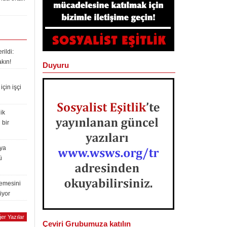
ildi:
akın!
Duyuru
çin işçi
ik
 bir
lya
ü
lemesini
iyor
er Yazılar
Çeviri Grubumuza katılın