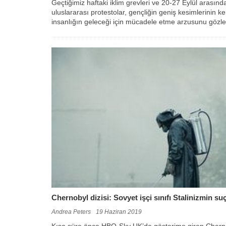
Geçtiğimiz haftaki iklim grevleri ve 20-27 Eylül arasında
uluslararası protestolar, gençliğin geniş kesimlerinin k
insanlığın geleceği için mücadele etme arzusunu gözle
Chernobyl dizisi: Sovyet işçi sınıfı Stalinizmin su
Andrea Peters
19 Haziran 2019
Kısa süre önce HBO-Sky UK’de gösterime giren Chernob