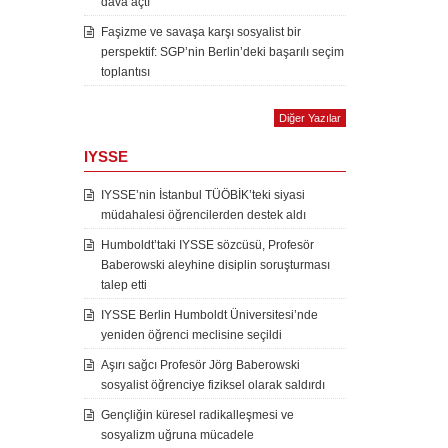
dava açtı
Faşizme ve savaşa karşı sosyalist bir
perspektif: SGP’nin Berlin’deki başarılı seçim
toplantısı
Diğer Yazılar
IYSSE
IYSSE’nin İstanbul TÜÖBİK’teki siyasi
müdahalesi öğrencilerden destek aldı
Humboldt’taki IYSSE sözcüsü, Profesör
Baberowski aleyhine disiplin soruşturması
talep etti
IYSSE Berlin Humboldt Üniversitesi’nde
yeniden öğrenci meclisine seçildi
Aşırı sağcı Profesör Jörg Baberowski
sosyalist öğrenciye fiziksel olarak saldırdı
Gençliğin küresel radikalleşmesi ve
sosyalizm uğruna mücadele