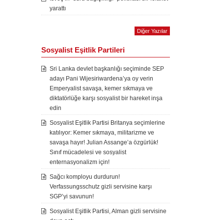
yarattı
Diğer Yazılar
Sosyalist Eşitlik Partileri
Sri Lanka devlet başkanlığı seçiminde SEP
adayı Pani Wijesiriwardena’ya oy verin
Emperyalist savaşa, kemer sıkmaya ve
diktatörlüğe karşı sosyalist bir hareket inşa
edin
Sosyalist Eşitlik Partisi Britanya seçimlerine
katılıyor: Kemer sıkmaya, militarizme ve
savaşa hayır! Julian Assange’a özgürlük!
Sınıf mücadelesi ve sosyalist
enternasyonalizm için!
Sağcı komployu durdurun!
Verfassungsschutz gizli servisine karşı
SGP’yi savunun!
Sosyalist Eşitlik Partisi, Alman gizli servisine