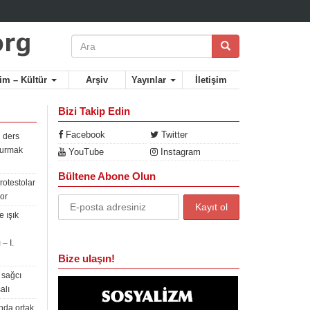
lim – Kültür
Arşiv
Yayınlar
İletişim
Bizi Takip Edin
Facebook
Twitter
 ders
rdurmak
YouTube
Instagram
Bültene Abone Olun
rotestolar
or
 ışık
– I.
Bize ulaşın!
 sağcı
alı
nda ortak