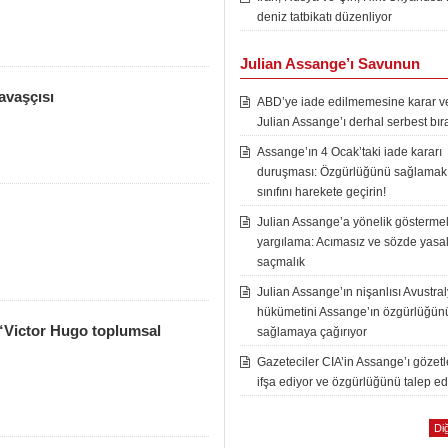
deniz tatbikatı düzenliyor
Julian Assange’ı Savunun
avaşçısı
ABD’ye iade edilmemesine karar ver
Julian Assange’ı derhal serbest bır
Assange’ın 4 Ocak’taki iade kararı
duruşması: Özgürlüğünü sağlamak i
sınıfını harekete geçirin!
Julian Assange’a yönelik göstermel
yargılama: Acımasız ve sözde yasal
saçmalık
Julian Assange’ın nişanlısı Avustra
hükümetini Assange’ın özgürlüğün
 “Victor Hugo toplumsal
sağlamaya çağırıyor
Gazeteciler CIA’in Assange’ı gözet
ifşa ediyor ve özgürlüğünü talep ed
Diğ