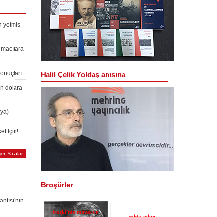
n yetmiş
nmacılara
Sonuçları
Halil Çelik Yoldaş anısına
on dolara
lya)
et İçin!
er Yazılar
Broşürler
antısı’nın