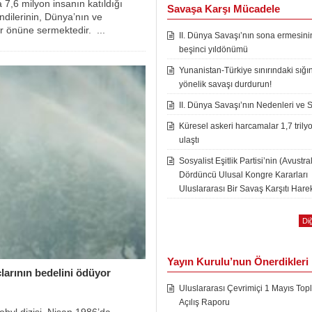
 7,6 milyon insanın katıldığı
Savaşa Karşı Mücadele
endilerinin, Dünya’nın ve
r önüne sermektedir. ...
II. Dünya Savaşı’nın sona ermesini
beşinci yıldönümü
Yunanistan-Türkiye sınırındaki sığı
yönelik savaşı durdurun!
II. Dünya Savaşı’nın Nedenleri ve 
Küresel askeri harcamalar 1,7 trily
ulaştı
Sosyalist Eşitlik Partisi’nin (Avustra
Dördüncü Ulusal Kongre Kararları
Uluslararası Bir Savaş Karşıtı Harek
Diğ
Yayın Kurulu’nun Önerdikleri
çlarının bedelini ödüyor
Uluslararası Çevrimiçi 1 Mayıs Topl
Açılış Raporu
yl dizisi, Nisan 1986’da