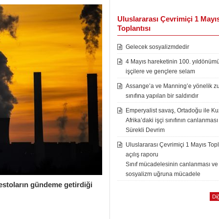
Uluslararası Çevrimiçi 1 Mayı
Toplantısı
Gelecek sosyalizmdedir
4 Mayıs hareketinin 100. yıldönüm
işçilere ve gençlere selam
Assange’a ve Manning’e yönelik zu
sınıfına yapılan bir saldırıdır
Emperyalist savaş, Ortadoğu ile K
Afrika’daki işçi sınıfının canlanması
Sürekli Devrim
Uluslararası Çevrimiçi 1 Mayıs Topl
açılış raporu
Sınıf mücadelesinin canlanması ve
sosyalizm uğruna mücadele
testoların gündeme getirdiği
Diğ