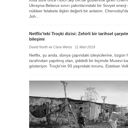
Ukrayna-Belarus sınırı yakınlarındaki bir Sovyet enerj
nükleer felakete ilişkin değerli bir anlatım. Chernobyl
Joh...
Netflix’teki Troçki dizisi: Zehirli bir tarihsel çarp
bileşimi
David North ve Clara Weiss
11 Mart 2019
Netflix, şu anda, dünya çapındaki izleyicilerine, özgün 
tarafından yapılmış olan, şiddetli bir biçimde Musevi karş
gösteriyor. Troçki’nin 93 yaşındaki torunu, Esteban Volk