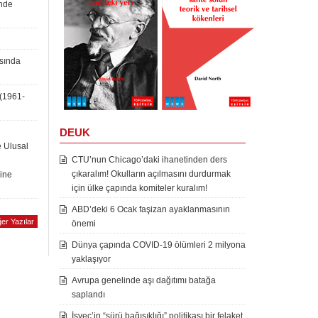
inde
asında
 (1961-
DEUK
e Ulusal
CTU’nun Chicago’daki ihanetinden ders
çıkaralım! Okulların açılmasını durdurmak
rine
için ülke çapında komiteler kuralım!
ABD’deki 6 Ocak faşizan ayaklanmasının
er Yazılar
önemi
Dünya çapında COVID-19 ölümleri 2 milyona
yaklaşıyor
Avrupa genelinde aşı dağıtımı batağa
saplandı
İsveç’in “sürü bağışıklığı” politikası bir felaket