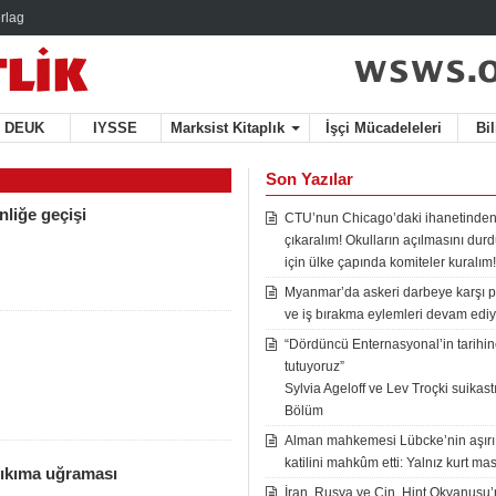
rlag
DEUK
IYSSE
Marksist Kitaplık
İşçi Mücadeleleri
Bi
Son Yazılar
nliğe geçişi
CTU’nun Chicago’daki ihanetinden
çıkaralım! Okulların açılmasını du
için ülke çapında komiteler kuralım!
Myanmar’da askeri darbeye karşı p
ve iş bırakma eylemleri devam ediy
“Dördüncü Enternasyonal’in tarihine
tutuyoruz”
Sylvia Ageloff ve Lev Troçki suikastı 
Bölüm
Alman mahkemesi Lübcke’nin aşırı
katilini mahkûm etti: Yalnız kurt mas
n yıkıma uğraması
İran, Rusya ve Çin, Hint Okyanusu’