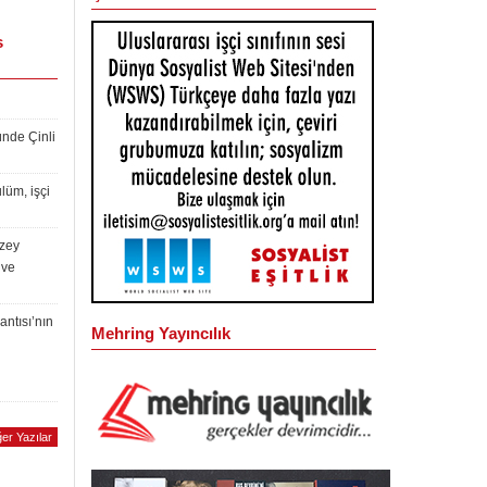
s
ünde Çinli
lüm, işçi
uzey
 ve
antısı’nın
Mehring Yayıncılık
er Yazılar