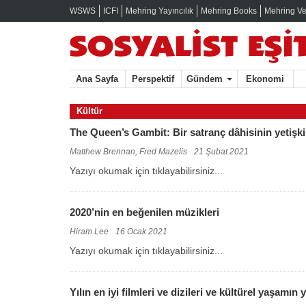
WSWS
ICFI
Mehring Yayıncılık
Mehring Books
Mehring Ve
Ana Sayfa
Perspektif
Gündem
Ekonomi
Kültür
The Queen’s Gambit: Bir satranç dâhisinin yetişki
Matthew Brennan, Fred Mazelis
21 Şubat 2021
Yazıyı okumak için tıklayabilirsiniz...
2020’nin en beğenilen müzikleri
Hiram Lee
16 Ocak 2021
Yazıyı okumak için tıklayabilirsiniz...
Yılın en iyi filmleri ve dizileri ve kültürel yaşamı