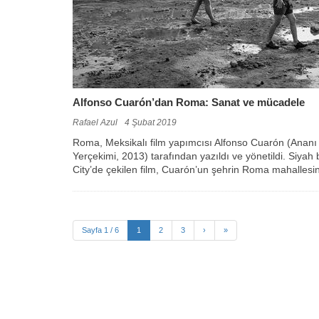
Alfonso Cuarón’dan Roma: Sanat ve mücadele
Rafael Azul
4 Şubat 2019
Roma, Meksikalı film yapımcısı Alfonso Cuarón (Anan
Yerçekimi, 2013) tarafından yazıldı ve yönetildi. Siy
City’de çekilen film, Cuarón’un şehrin Roma mahallesi
Sayfa 1 / 6
1
2
3
›
»