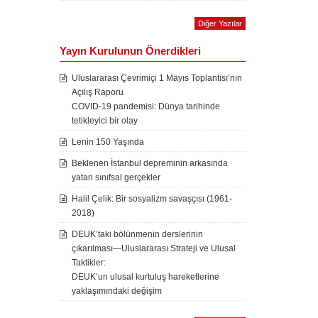
Diğer Yazılar
Yayın Kurulunun Önerdikleri
Uluslararası Çevrimiçi 1 Mayıs Toplantısı’nın
Açılış Raporu
COVID-19 pandemisi: Dünya tarihinde
tetikleyici bir olay
Lenin 150 Yaşında
Beklenen İstanbul depreminin arkasında
yatan sınıfsal gerçekler
Halil Çelik: Bir sosyalizm savaşçısı (1961-
2018)
DEUK’taki bölünmenin derslerinin
çıkarılması—Uluslararası Strateji ve Ulusal
Taktikler:
DEUK’un ulusal kurtuluş hareketlerine
yaklaşımındaki değişim