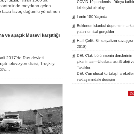
COVID-19 pandemisi: Dünya tarih
i santralinde meydana gelen
tetikleyici bir olay
’de facia İsveç doğumlu yönetmen
Lenin 150 Yaşında
Beklenen İstanbul depreminin ark
yatan sınıfsal gerçekler
ıtma ve apaçık Musevi karşıtlığı
Halil Çelik: Bir sosyalizm savaşçısı
2018)
DEUK’taki bölünmenin derslerinin
hali 2017’de Rus devleti
çıkarılması—Uluslararası Strateji v
ıtı televizyon dizisi, Troçki’yi
Taktikler:
ov,...
DEUK’un ulusal kurtuluş hareketle
yaklaşımındaki değişim
Diğ