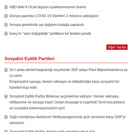
ABD’deki 6 Ocak faşizan ayaklanmasının önemi
Dünya çapında COVID-19 ölümleri 2 milyona yaklaşıyor
Avrupa genelinde aşı dağıtımı batağa saplandı
İsveç’in “sürü bağışıklığı” politikası bir felaket yarattı
Diğer Yazılar
Sosyalist Eşitlik Partileri
Sri Lanka devlet başkanlığı seçiminde SEP adayı Pani Wijesiriwardena’ya
oy verin
Emperyalist savaşa, kemer sıkmaya ve diktatörlüğe karşı sosyalist bir
hareket inşa edin
Sosyalist Eşitlik Partisi Britanya seçimlerine katılıyor: Kemer sıkmaya,
militarizme ve savaşa hayır! Julian Assange’a özgürlük! Sınıf mücadelesi
ve sosyalist enternasyonalizm için!
Sağcı komployu durdurun! Verfassungsschutz gizli servisine karşı SGP’yi
savunun!
Sosyalist Eşitlik Partisi, Alman gizli servisine dava açtı