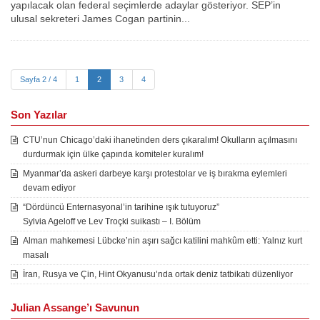
yapılacak olan federal seçimlerde adaylar gösteriyor. SEP’in
ulusal sekreteri James Cogan partinin...
Sayfa 2 / 4
1
2
3
4
Son Yazılar
CTU’nun Chicago’daki ihanetinden ders çıkaralım! Okulların açılmasını
durdurmak için ülke çapında komiteler kuralım!
Myanmar’da askeri darbeye karşı protestolar ve iş bırakma eylemleri
devam ediyor
“Dördüncü Enternasyonal’in tarihine ışık tutuyoruz”
Sylvia Ageloff ve Lev Troçki suikastı – I. Bölüm
Alman mahkemesi Lübcke’nin aşırı sağcı katilini mahkûm etti: Yalnız kurt
masalı
İran, Rusya ve Çin, Hint Okyanusu’nda ortak deniz tatbikatı düzenliyor
Julian Assange’ı Savunun