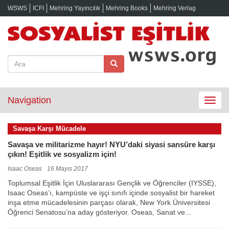
WSWS
ICFI
Mehring Yayıncılık
Mehring Books
Mehring Verlag
Navigation
Toggle
navigat
Savaşa Karşı Mücadele
Savaşa ve militarizme hayır! NYU’daki siyasi sansüre karşı
çıkın! Eşitlik ve sosyalizm için!
Isaac Oseas
16 Mayıs 2017
Toplumsal Eşitlik İçin Uluslararası Gençlik ve Öğrenciler (IYSSE),
Isaac Oseas’ı, kampüste ve işçi sınıfı içinde sosyalist bir hareket
inşa etme mücadelesinin parçası olarak, New York Üniversitesi
Öğrenci Senatosu’na aday gösteriyor. Oseas, Sanat ve...