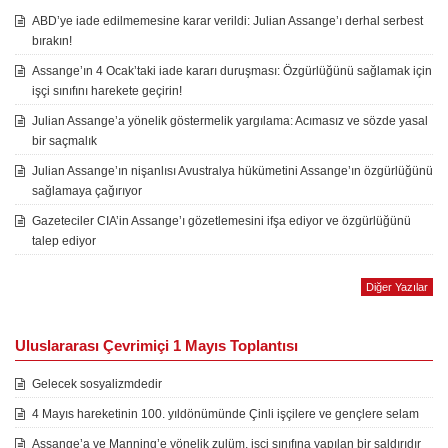
ABD’ye iade edilmemesine karar verildi: Julian Assange’ı derhal serbest
bırakın!
Assange’ın 4 Ocak’taki iade kararı duruşması: Özgürlüğünü sağlamak için
işçi sınıfını harekete geçirin!
Julian Assange’a yönelik göstermelik yargılama: Acımasız ve sözde yasal
bir saçmalık
Julian Assange’ın nişanlısı Avustralya hükümetini Assange’ın özgürlüğünü
sağlamaya çağırıyor
Gazeteciler CIA’in Assange’ı gözetlemesini ifşa ediyor ve özgürlüğünü
talep ediyor
Diğer Yazılar
Uluslararası Çevrimiçi 1 Mayıs Toplantısı
Gelecek sosyalizmdedir
4 Mayıs hareketinin 100. yıldönümünde Çinli işçilere ve gençlere selam
Assange’a ve Manning’e yönelik zulüm, işçi sınıfına yapılan bir saldırıdır