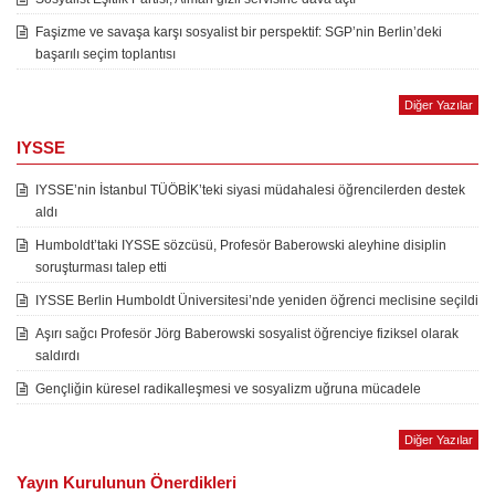
Faşizme ve savaşa karşı sosyalist bir perspektif: SGP’nin Berlin’deki
başarılı seçim toplantısı
Diğer Yazılar
IYSSE
IYSSE’nin İstanbul TÜÖBİK’teki siyasi müdahalesi öğrencilerden destek
aldı
Humboldt’taki IYSSE sözcüsü, Profesör Baberowski aleyhine disiplin
soruşturması talep etti
IYSSE Berlin Humboldt Üniversitesi’nde yeniden öğrenci meclisine seçildi
Aşırı sağcı Profesör Jörg Baberowski sosyalist öğrenciye fiziksel olarak
saldırdı
Gençliğin küresel radikalleşmesi ve sosyalizm uğruna mücadele
Diğer Yazılar
Yayın Kurulunun Önerdikleri