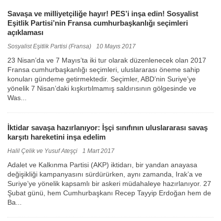
Savaşa ve milliyetçiliğe hayır! PES’i inşa edin! Sosyalist
Eşitlik Partisi’nin Fransa cumhurbaşkanlığı seçimleri
açıklaması
Sosyalist Eşitlik Partisi (Fransa)
10 Mayıs 2017
23 Nisan’da ve 7 Mayıs’ta iki tur olarak düzenlenecek olan 2017
Fransa cumhurbaşkanlığı seçimleri, uluslararası öneme sahip
konuları gündeme getirmektedir. Seçimler, ABD’nin Suriye’ye
yönelik 7 Nisan’daki kışkırtılmamış saldırısının gölgesinde ve
Was...
İktidar savaşa hazırlanıyor: İşçi sınıfının uluslararası savaş
karşıtı hareketini inşa edelim
Halil Çelik ve Yusuf Ateşçi
1 Mart 2017
Adalet ve Kalkınma Partisi (AKP) iktidarı, bir yandan anayasa
değişikliği kampanyasını sürdürürken, aynı zamanda, Irak’a ve
Suriye’ye yönelik kapsamlı bir askeri müdahaleye hazırlanıyor. 27
Şubat günü, hem Cumhurbaşkanı Recep Tayyip Erdoğan hem de
Ba...