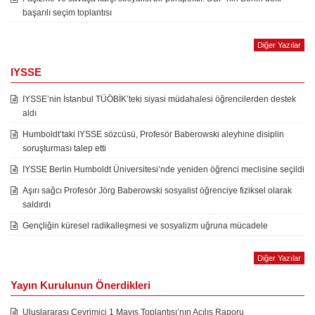
başarılı seçim toplantısı
Diğer Yazılar
IYSSE
IYSSE’nin İstanbul TÜÖBİK’teki siyasi müdahalesi öğrencilerden destek
aldı
Humboldt’taki IYSSE sözcüsü, Profesör Baberowski aleyhine disiplin
soruşturması talep etti
IYSSE Berlin Humboldt Üniversitesi’nde yeniden öğrenci meclisine seçildi
Aşırı sağcı Profesör Jörg Baberowski sosyalist öğrenciye fiziksel olarak
saldırdı
Gençliğin küresel radikalleşmesi ve sosyalizm uğruna mücadele
Diğer Yazılar
Yayın Kurulunun Önerdikleri
Uluslararası Çevrimiçi 1 Mayıs Toplantısı’nın Açılış Raporu