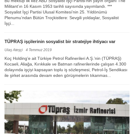
Bu mektup ilk kez ABD Sosyalist İşçi Partisi’nin yayın organı The
Militant’ın 16 Kasım 1953 tarihli sayısında yayımlandı. ***
Sosyalist İşçi Partisi Ulusal Komitesi’nin 25. Yıldönümü
Plenumu’ndan Bütün Troçkistlere: Sevgili yoldaşlar, Sosyalist
İşçi...
TÜPRAŞ işçilerinin sosyalist bir stratejiye ihtiyacı var
Ulaş Ateşçi
4 Temmuz 2019
Koç Holding’e ait Türkiye Petrol Rafinerileri A.Ş.’nin (TÜPRAŞ)
Kocaeli, Aliağa, Kırıkkale ve Batman rafinerilerinde çalışan 4.300
dolayında işçiyi kapsayan toplu iş sözleşmesi, Petrol-İş Sendikası
ile şirket arasında devam eden görüşmelerin tıkanmas...