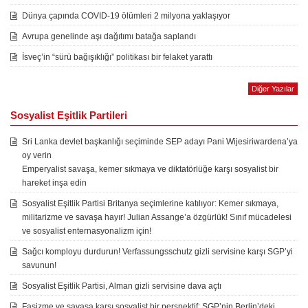
Dünya çapında COVID-19 ölümleri 2 milyona yaklaşıyor
Avrupa genelinde aşı dağıtımı batağa saplandı
İsveç’in “sürü bağışıklığı” politikası bir felaket yarattı
Diğer Yazılar
Sosyalist Eşitlik Partileri
Sri Lanka devlet başkanlığı seçiminde SEP adayı Pani Wijesiriwardena’ya
oy verin
Emperyalist savaşa, kemer sıkmaya ve diktatörlüğe karşı sosyalist bir
hareket inşa edin
Sosyalist Eşitlik Partisi Britanya seçimlerine katılıyor: Kemer sıkmaya,
militarizme ve savaşa hayır! Julian Assange’a özgürlük! Sınıf mücadelesi
ve sosyalist enternasyonalizm için!
Sağcı komployu durdurun! Verfassungsschutz gizli servisine karşı SGP’yi
savunun!
Sosyalist Eşitlik Partisi, Alman gizli servisine dava açtı
Faşizme ve savaşa karşı sosyalist bir perspektif: SGP’nin Berlin’deki