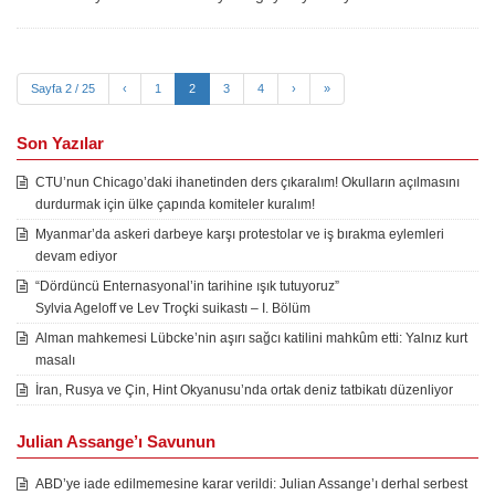
Sayfa 2 / 25
‹
1
2
3
4
›
»
Son Yazılar
CTU’nun Chicago’daki ihanetinden ders çıkaralım! Okulların açılmasını
durdurmak için ülke çapında komiteler kuralım!
Myanmar’da askeri darbeye karşı protestolar ve iş bırakma eylemleri
devam ediyor
“Dördüncü Enternasyonal’in tarihine ışık tutuyoruz”
Sylvia Ageloff ve Lev Troçki suikastı – I. Bölüm
Alman mahkemesi Lübcke’nin aşırı sağcı katilini mahkûm etti: Yalnız kurt
masalı
İran, Rusya ve Çin, Hint Okyanusu’nda ortak deniz tatbikatı düzenliyor
Julian Assange’ı Savunun
ABD’ye iade edilmemesine karar verildi: Julian Assange’ı derhal serbest