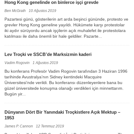
Hong Kong genelinde on binlerce işçi grevde
Ben McGrath
10 Ağustos 2019
Pazartesi günü, gösterilerin art arda beşinci gününde, protesto ve
grevler Hong Kong geneline yayıldı. Hükümete karşı protestolar
iki aydır sürüyordu ancak işçilerin açık muhalefet ile protestolara
katılması ile daha önemli bir hale geldiler. Pazarte...
Lev Troçki ve SSCB’de Marksizmin kaderi
Vadim Rogovin
1 Ağustos 2019
Bu konferans Profesör Vadim Rogovin tarafından 3 Haziran 1996
tarihinde Avustralya’nın Sidney kentindeki Macquire
Üniversitesi’nde verildi. Bu konferansı düzenleyenlere bana bu
güzel üniversitede konuşma olanağı verdikleri için minnettarım.
Bugün yir...
Dünyanın Dört Bir Yanındaki Troçkistlere Açık Mektup –
1953
James P. Cannon
12 Temmuz 2019