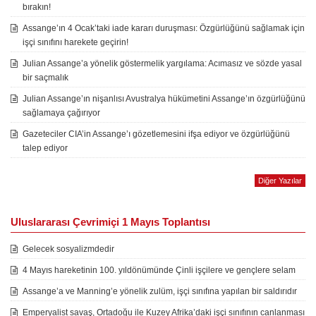
bırakın!
Assange’ın 4 Ocak’taki iade kararı duruşması: Özgürlüğünü sağlamak için
işçi sınıfını harekete geçirin!
Julian Assange’a yönelik göstermelik yargılama: Acımasız ve sözde yasal
bir saçmalık
Julian Assange’ın nişanlısı Avustralya hükümetini Assange’ın özgürlüğünü
sağlamaya çağırıyor
Gazeteciler CIA’in Assange’ı gözetlemesini ifşa ediyor ve özgürlüğünü
talep ediyor
Diğer Yazılar
Uluslararası Çevrimiçi 1 Mayıs Toplantısı
Gelecek sosyalizmdedir
4 Mayıs hareketinin 100. yıldönümünde Çinli işçilere ve gençlere selam
Assange’a ve Manning’e yönelik zulüm, işçi sınıfına yapılan bir saldırıdır
Emperyalist savaş, Ortadoğu ile Kuzey Afrika’daki işçi sınıfının canlanması