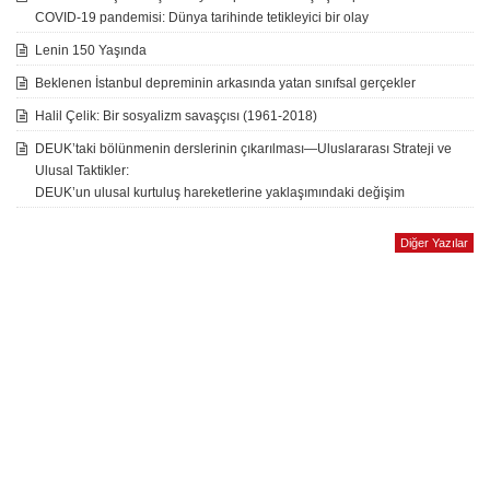
COVID-19 pandemisi: Dünya tarihinde tetikleyici bir olay
Lenin 150 Yaşında
Beklenen İstanbul depreminin arkasında yatan sınıfsal gerçekler
Halil Çelik: Bir sosyalizm savaşçısı (1961-2018)
DEUK’taki bölünmenin derslerinin çıkarılması—Uluslararası Strateji ve
Ulusal Taktikler:
DEUK’un ulusal kurtuluş hareketlerine yaklaşımındaki değişim
Diğer Yazılar