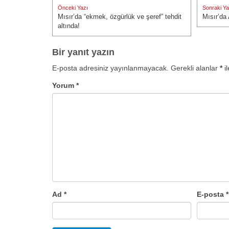
Yazı
Önceki Yazı
Sonraki Ya
gezinmesi
Mısır’da “ekmek, özgürlük ve şeref” tehdit
Mısır’da
Önceki Yazı:
Sonraki Ya
altında!
Bir yanıt yazın
E-posta adresiniz yayınlanmayacak.
Gerekli alanlar
*
il
Yorum
*
Ad
*
E-posta
*