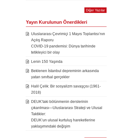
Diğer Yazılar
Yayın Kurulunun Önerdikleri
Uluslararası Çevrimiçi 1 Mayıs Toplantısı’nın
Açılış Raporu
COVID-19 pandemisi: Dünya tarihinde
tetikleyici bir olay
Lenin 150 Yaşında
Beklenen İstanbul depreminin arkasında
yatan sınıfsal gerçekler
Halil Çelik: Bir sosyalizm savaşçısı (1961-
2018)
DEUK’taki bölünmenin derslerinin
çıkarılması—Uluslararası Strateji ve Ulusal
Taktikler:
DEUK’un ulusal kurtuluş hareketlerine
yaklaşımındaki değişim