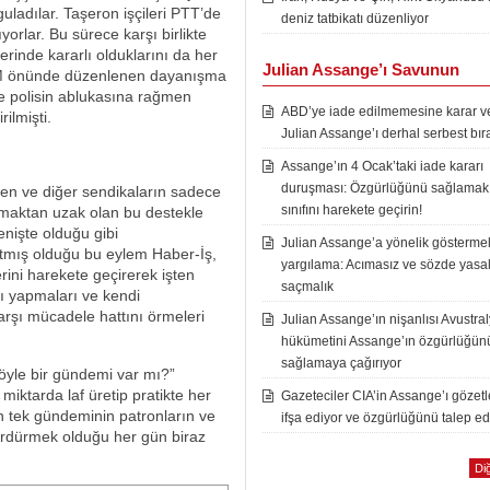
uladılar. Taşeron işçileri PTT’de
deniz tatbikatı düzenliyor
yorlar. Bu sürece karşı birlikte
erinde kararlı olduklarını da her
Julian Assange’ı Savunun
AVPİM önünde düzenlenen dayanışma
 ve polisin ablukasına rağmen
ABD’ye iade edilmemesine karar ver
ilmişti.
Julian Assange’ı derhal serbest bır
Assange’ın 4 Ocak’taki iade kararı
duruşması: Özgürlüğünü sağlamak i
Sen ve diğer sendikaların sadece
sınıfını harekete geçirin!
olmaktan uzak olan bu destekle
enişte olduğu gibi
Julian Assange’a yönelik göstermel
şlatmış olduğu bu eylem Haber-İş,
yargılama: Acımasız ve sözde yasal
rini harekete geçirerek işten
saçmalık
skı yapmaları ve kendi
arşı mücadele hattını örmeleri
Julian Assange’ın nişanlısı Avustra
hükümetini Assange’ın özgürlüğün
sağlamaya çağırıyor
öyle bir gündemi var mı?”
iktarda laf üretip pratikte her
Gazeteciler CIA’in Assange’ı gözet
n tek gündeminin patronların ve
ifşa ediyor ve özgürlüğünü talep ed
 sürdürmek olduğu her gün biraz
Diğ