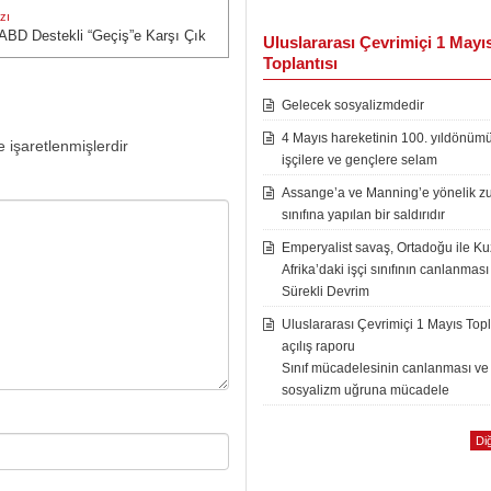
zı
 ABD Destekli “Geçiş”e Karşı Çık
zı:
Uluslararası Çevrimiçi 1 Mayı
Toplantısı
Gelecek sosyalizmdedir
4 Mayıs hareketinin 100. yıldönüm
e işaretlenmişlerdir
işçilere ve gençlere selam
Assange’a ve Manning’e yönelik zu
sınıfına yapılan bir saldırıdır
Emperyalist savaş, Ortadoğu ile K
Afrika’daki işçi sınıfının canlanması
Sürekli Devrim
Uluslararası Çevrimiçi 1 Mayıs Topl
açılış raporu
Sınıf mücadelesinin canlanması ve
sosyalizm uğruna mücadele
Diğ