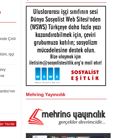
s
ünde Çinli
lüm, işçi
uzey
 ve
antısı’nın
Mehring Yayıncılık
er Yazılar