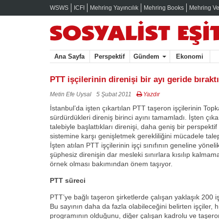
WSWS
ICFI
Mehring Yayıncılık
Mehring Books
Mehring Ve
Ana Sayfa
Perspektif
Gündem
Ekonomi
PTT işçilerinin direnişi bir ayı geride bıraktı
Metin Efe Uysal
5 Şubat 2011
Yazdır
İstanbul’da işten çıkartılan PTT taşeron işçilerinin To
sürdürdükleri direniş birinci ayını tamamladı. İşten çıkar
talebiyle başlattıkları direnişi, daha geniş bir perspekti
sistemine karşı genişletmek gerekliliğini mücadele talep
İşten atılan PTT işçilerinin işçi sınıfının geneline yöneli
şüphesiz direnişin dar mesleki sınırlara kısılıp kalmam
örnek olması bakımından önem taşıyor.
PTT süreci
PTT’ye bağlı taşeron şirketlerde çalışan yaklaşık 200 işç
Bu sayının daha da fazla olabileceğini belirten işçiler,
programının olduğunu, diğer çalışan kadrolu ve taşeron