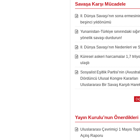
Savaşa Karşı Mücadele
II. Dünya Savaşı’nın sona ermesini
beşinci yıldönümü
Yunanistan-Türkiye sınırındaki sığı
yönelik savaşı durdurun!
II. Dünya Savaşı’nın Nedenleri ve 
Küresel askeri harcamalar 1,7 trily
ulaştı
Sosyalist Eşitlik Partisi’nin (Avustra
Dördüncü Ulusal Kongre Kararları
Uluslararası Bir Savaş Karşıtı Harek
Diğ
Yayın Kurulu’nun Önerdikleri
Uluslararası Çevrimiçi 1 Mayıs Topl
Açılış Raporu