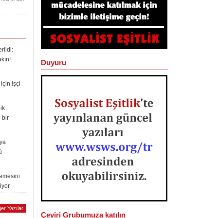
ildi:
akın!
Duyuru
çin işçi
ik
 bir
lya
ü
lemesini
iyor
er Yazılar
Çeviri Grubumuza katılın