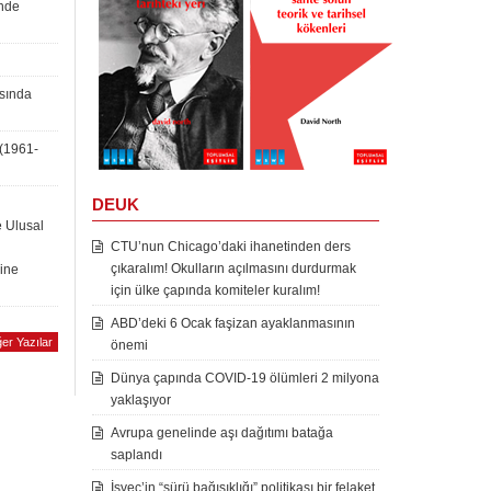
inde
asında
 (1961-
DEUK
e Ulusal
CTU’nun Chicago’daki ihanetinden ders
çıkaralım! Okulların açılmasını durdurmak
rine
için ülke çapında komiteler kuralım!
ABD’deki 6 Ocak faşizan ayaklanmasının
er Yazılar
önemi
Dünya çapında COVID-19 ölümleri 2 milyona
yaklaşıyor
Avrupa genelinde aşı dağıtımı batağa
saplandı
İsveç’in “sürü bağışıklığı” politikası bir felaket