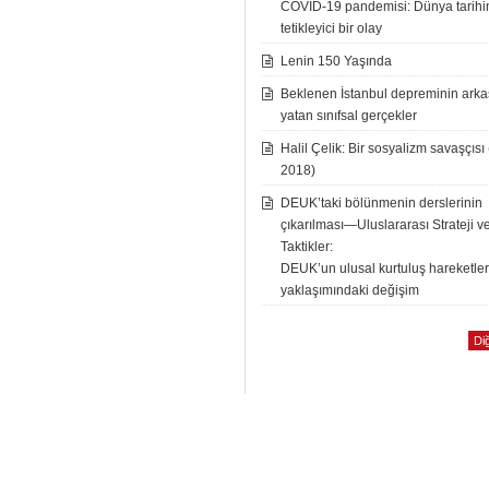
COVID-19 pandemisi: Dünya tarih
tetikleyici bir olay
Lenin 150 Yaşında
Beklenen İstanbul depreminin ark
yatan sınıfsal gerçekler
Halil Çelik: Bir sosyalizm savaşçısı
2018)
DEUK’taki bölünmenin derslerinin
çıkarılması—Uluslararası Strateji v
Taktikler:
DEUK’un ulusal kurtuluş hareketle
yaklaşımındaki değişim
Diğ