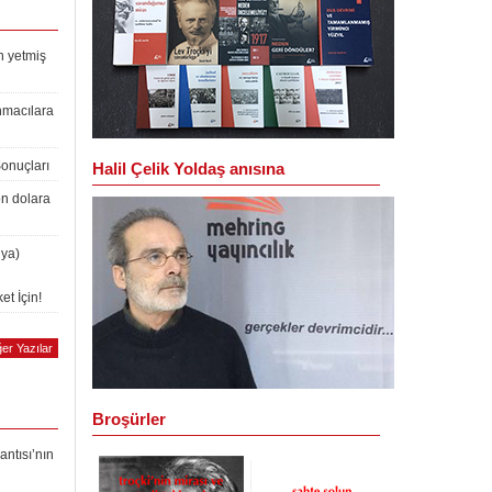
n yetmiş
nmacılara
Sonuçları
Halil Çelik Yoldaş anısına
on dolara
lya)
et İçin!
er Yazılar
Broşürler
antısı’nın