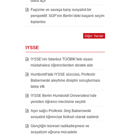
dava açtı
Faşizme ve savaşa karşı sosyalist bir
perspektif: SGP’nin Berlin’deki başarılı seçim
toplantısı
Diğer Yazılar
IYSSE
IYSSE’nin İstanbul TÜÖBİK’teki siyasi
müdahalesi öğrencilerden destek aldı
Humboldt’taki IYSSE sözcüsü, Profesör
Baberowski aleyhine disiplin soruşturması
talep etti
IYSSE Berlin Humboldt Üniversitesi’nde
yeniden öğrenci meclisine seçildi
Aşırı sağcı Profesör Jörg Baberowski
sosyalist öğrenciye fiziksel olarak saldırdı
Gençliğin küresel radikalleşmesi ve
sosyalizm uğruna mücadele