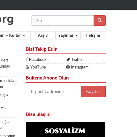
lim – Kültür
Arşiv
Yayınlar
İletişim
Bizi Takip Edin
Facebook
Twitter
 ders
rdurmak
YouTube
Instagram
Bültene Abone Olun
rotestolar
or
 ışık
– I.
Bize ulaşın!
 sağcı
alı
nda ortak