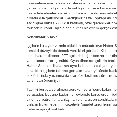
muameleye maruz kalarak işlerinden atılacaklarını vurg
çalışan diğer çalışanları da yaklaşan sürece karşı uyarı
mücadele etmeleri gerektiğini belirten işçiler mücadelel
fırsatta dile getiriyorlar. Geçtiğimiz hafta Topkapı 
etkinliğine yaklaşık 80 kişi katılmış, özel güvenliklerin
mücadele kararlılığının öne çıktığı bir eylem gerçekleştir
Sendikaların tavrı
İşçilerin bir aydır vermiş oldukları mücadeleye Haber-
temsilci düzeyinde destek verdikleri görüldü. Kitlesel 
sendikaların direnen PTT işçilerini diğer benzer her dir
yalnızlaştırdıkları görüldü. Oysa direnişçi işçilerin ba
Haber-Sen sendikalarının aynı iş kolunda çalışan üyele
çıkartılan işçilerin işlerine geri alınmaları yönünde ba
sektörlerinde yaşanmakta olan özelleştirme sürecine k
açısından önemliydi.
Tabii ki burada sorulması gereken soru “sendikaların b
sorusudur. Bugüne kadar her eylemde kürsülerden bol m
eylemde patronlarla anlaşma yoluna giden sendikaları
onların hükümetlerinin icazetiyle “saadet zincirlerini”
daha açığa çıkmaktadır.