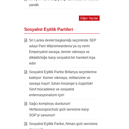
yarattı
Diğer Yazılar
Sosyalist Eşitlik Partileri
Sri Lanka devlet başkanlığı seçiminde SEP
adayı Pani Wijesiriwardena’ya oy verin
Emperyalist savaşa, kemer sıkmaya ve
diktatörlüğe karşı sosyalist bir hareket inşa
edin
Sosyalist Eşitlik Partisi Britanya seçimlerine
katılıyor: Kemer sıkmaya, militarizme ve
savaşa hayır! Julian Assange’a özgürlük!
Sınıf mücadelesi ve sosyalist
enternasyonalizm için!
Sağcı komployu durdurun!
Verfassungsschutz gizli servisine karşı
SGP’yi savunun!
Sosyalist Eşitlik Partisi, Alman gizli servisine