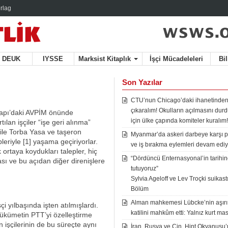
rlag
DEUK
IYSSE
Marksist Kitaplık
İşçi Mücadeleleri
Bi
Son Yazılar
CTU’nun Chicago’daki ihanetinden
çıkaralım! Okulların açılmasını du
pkapı’daki AVPİM önünde
için ülke çapında komiteler kuralım!
tılan işçiler “işe geri alınma”
f ile Torba Yasa ve taşeron
Myanmar’da askeri darbeye karşı p
leriyle [1] yaşama geçiriyorlar.
ve iş bırakma eylemleri devam ediy
k ortaya koydukları talepler, hiç
“Dördüncü Enternasyonal’in tarihine
ası ve bu açıdan diğer direnişlere
tutuyoruz”
Sylvia Ageloff ve Lev Troçki suikastı 
Bölüm
Alman mahkemesi Lübcke’nin aşırı
i yılbaşında işten atılmışlardı.
katilini mahkûm etti: Yalnız kurt mas
 hükümetin PTT’yi özelleştirme
 işçilerinin de bu süreçte aynı
İran, Rusya ve Çin, Hint Okyanusu’