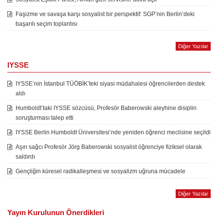
Faşizme ve savaşa karşı sosyalist bir perspektif: SGP’nin Berlin’deki
başarılı seçim toplantısı
Diğer Yazılar
IYSSE
IYSSE’nin İstanbul TÜÖBİK’teki siyasi müdahalesi öğrencilerden destek
aldı
Humboldt’taki IYSSE sözcüsü, Profesör Baberowski aleyhine disiplin
soruşturması talep etti
IYSSE Berlin Humboldt Üniversitesi’nde yeniden öğrenci meclisine seçildi
Aşırı sağcı Profesör Jörg Baberowski sosyalist öğrenciye fiziksel olarak
saldırdı
Gençliğin küresel radikalleşmesi ve sosyalizm uğruna mücadele
Diğer Yazılar
Yayın Kurulunun Önerdikleri