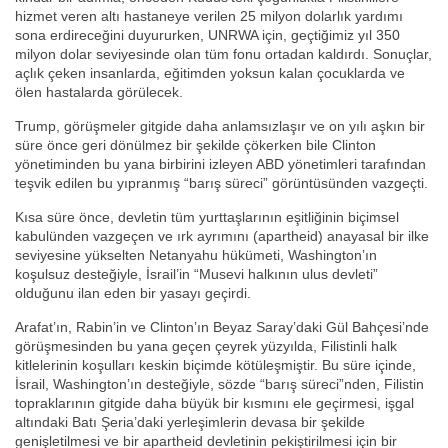
hizmet veren altı hastaneye verilen 25 milyon dolarlık yardımı
sona erdireceğini duyururken, UNRWA için, geçtiğimiz yıl 350
milyon dolar seviyesinde olan tüm fonu ortadan kaldırdı. Sonuçlar,
açlık çeken insanlarda, eğitimden yoksun kalan çocuklarda ve
ölen hastalarda görülecek.
Trump, görüşmeler gitgide daha anlamsızlaşır ve on yılı aşkın bir
süre önce geri dönülmez bir şekilde çökerken bile Clinton
yönetiminden bu yana birbirini izleyen ABD yönetimleri tarafından
teşvik edilen bu yıpranmış “barış süreci” görüntüsünden vazgeçti.
Kısa süre önce, devletin tüm yurttaşlarının eşitliğinin biçimsel
kabulünden vazgeçen ve ırk ayrımını (apartheid) anayasal bir ilke
seviyesine yükselten Netanyahu hükümeti, Washington’ın
koşulsuz desteğiyle, İsrail’in “Musevi halkının ulus devleti”
olduğunu ilan eden bir yasayı geçirdi.
Arafat’ın, Rabin’in ve Clinton’ın Beyaz Saray’daki Gül Bahçesi’nde
görüşmesinden bu yana geçen çeyrek yüzyılda, Filistinli halk
kitlelerinin koşulları keskin biçimde kötüleşmiştir. Bu süre içinde,
İsrail, Washington’ın desteğiyle, sözde “barış süreci”nden, Filistin
topraklarının gitgide daha büyük bir kısmını ele geçirmesi, işgal
altındaki Batı Şeria’daki yerleşimlerin devasa bir şekilde
genişletilmesi ve bir apartheid devletinin pekiştirilmesi için bir