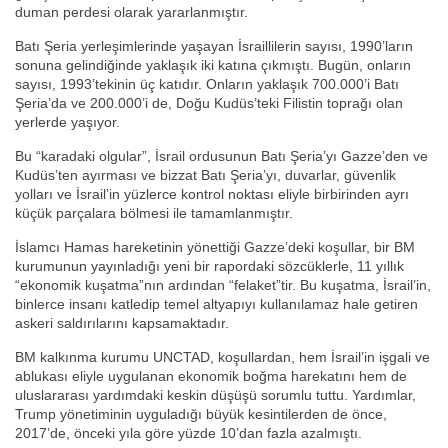
duman perdesi olarak yararlanmıştır.
Batı Şeria yerleşimlerinde yaşayan İsraillilerin sayısı, 1990’ların
sonuna gelindiğinde yaklaşık iki katına çıkmıştı. Bugün, onların
sayısı, 1993’tekinin üç katıdır. Onların yaklaşık 700.000’i Batı
Şeria’da ve 200.000’i de, Doğu Kudüs’teki Filistin toprağı olan
yerlerde yaşıyor.
Bu “karadaki olgular”, İsrail ordusunun Batı Şeria’yı Gazze’den ve
Kudüs’ten ayırması ve bizzat Batı Şeria’yı, duvarlar, güvenlik
yolları ve İsrail’in yüzlerce kontrol noktası eliyle birbirinden ayrı
küçük parçalara bölmesi ile tamamlanmıştır.
İslamcı Hamas hareketinin yönettiği Gazze’deki koşullar, bir BM
kurumunun yayınladığı yeni bir rapordaki sözcüklerle, 11 yıllık
“ekonomik kuşatma”nın ardından “felaket”tir. Bu kuşatma, İsrail’in,
binlerce insanı katledip temel altyapıyı kullanılamaz hale getiren
askeri saldırılarını kapsamaktadır.
BM kalkınma kurumu UNCTAD, koşullardan, hem İsrail’in işgali ve
ablukası eliyle uygulanan ekonomik boğma harekatını hem de
uluslararası yardımdaki keskin düşüşü sorumlu tuttu. Yardımlar,
Trump yönetiminin uyguladığı büyük kesintilerden de önce,
2017’de, önceki yıla göre yüzde 10’dan fazla azalmıştı.