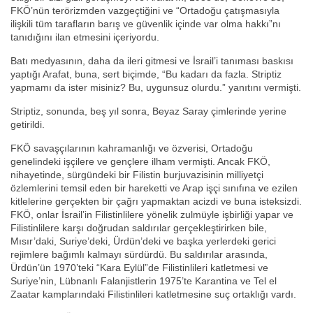
FKÖ’nün terörizmden vazgeçtiğini ve “Ortadoğu çatışmasıyla
ilişkili tüm tarafların barış ve güvenlik içinde var olma hakkı”nı
tanıdığını ilan etmesini içeriyordu.
Batı medyasının, daha da ileri gitmesi ve İsrail’i tanıması baskısı
yaptığı Arafat, buna, sert biçimde, “Bu kadarı da fazla. Striptiz
yapmamı da ister misiniz? Bu, uygunsuz olurdu.” yanıtını vermişti.
Striptiz, sonunda, beş yıl sonra, Beyaz Saray çimlerinde yerine
getirildi.
FKÖ savaşçılarının kahramanlığı ve özverisi, Ortadoğu
genelindeki işçilere ve gençlere ilham vermişti. Ancak FKÖ,
nihayetinde, sürgündeki bir Filistin burjuvazisinin milliyetçi
özlemlerini temsil eden bir hareketti ve Arap işçi sınıfına ve ezilen
kitlelerine gerçekten bir çağrı yapmaktan acizdi ve buna isteksizdi.
FKÖ, onlar İsrail’in Filistinlilere yönelik zulmüyle işbirliği yapar ve
Filistinlilere karşı doğrudan saldırılar gerçekleştirirken bile,
Mısır’daki, Suriye’deki, Ürdün’deki ve başka yerlerdeki gerici
rejimlere bağımlı kalmayı sürdürdü. Bu saldırılar arasında,
Ürdün’ün 1970’teki “Kara Eylül”de Filistinlileri katletmesi ve
Suriye’nin, Lübnanlı Falanjistlerin 1975’te Karantina ve Tel el
Zaatar kamplarındaki Filistinlileri katletmesine suç ortaklığı vardı.