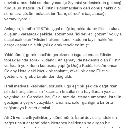
devleti arasındaki sınırlar, yasadışı Siyonist yerleşimlerin geleceği,
Kudüs’ün statüsü ve Filistinli sığınmacıların geri dönüş hakkı gibi
sorunlara çözüm bulacak bir “barış süreci”ni başlatacağı
varsayılıyordu.
Anlaşma, İsrail’in 1967’de işgal ettiği topraklarda bir Filistin ulusal
oluşumu yaratacak şekilde, sözümona “iki devletli çözüm” yoluyla
ulaşılacak olan “Filistin halkının kendi kaderini tayin hakkı”nın
gerçekleşmesinin bir yolu olarak teşvik edilmişti.
Yıldönümü, gerek İsrail’de gerekse de işgal altındaki Filistin
topraklarında zoraki kutlandı. Anlaşmayı desteklemiş olan Filistinli
ve İsrailli yetkililerin konuşma yaptığı Doğu Kudüs’teki American
Colony Hotel’deki küçük bir toplantı, öfkeli bir genç Filistinli
göstericiler grubu tarafından dağıtıldı.
İsrail medyası kesimleri, sorumluluğu eşit bir şekilde dağıtırken,
sözde barış sürecinin “kaçırılan fırsatları”na hayıflanan yazılar
yayınladılar. Gerçekte ise, Oslo, tam da istenen amacına, İsrail’in
geçtiğimiz çeyrek yüzyıldaki amansız saldırganlığına bir örtü
sağlamaya hizmet etmişti.
ABD’li ve İsrailli yetkililer, yıldönümünü, İsrail devleti içindeki en
sağcı unsurlar tarafından küstahça belirlenen saldırgan bir