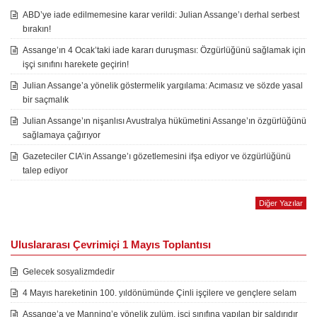
ABD’ye iade edilmemesine karar verildi: Julian Assange’ı derhal serbest
bırakın!
Assange’ın 4 Ocak’taki iade kararı duruşması: Özgürlüğünü sağlamak için
işçi sınıfını harekete geçirin!
Julian Assange’a yönelik göstermelik yargılama: Acımasız ve sözde yasal
bir saçmalık
Julian Assange’ın nişanlısı Avustralya hükümetini Assange’ın özgürlüğünü
sağlamaya çağırıyor
Gazeteciler CIA’in Assange’ı gözetlemesini ifşa ediyor ve özgürlüğünü
talep ediyor
Diğer Yazılar
Uluslararası Çevrimiçi 1 Mayıs Toplantısı
Gelecek sosyalizmdedir
4 Mayıs hareketinin 100. yıldönümünde Çinli işçilere ve gençlere selam
Assange’a ve Manning’e yönelik zulüm, işçi sınıfına yapılan bir saldırıdır