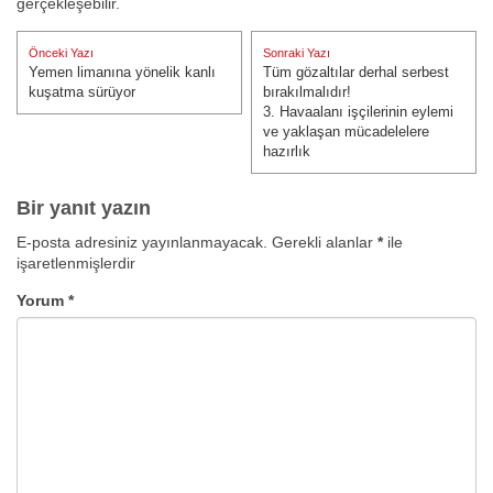
gerçekleşebilir.
Yazı
Önceki Yazı
Sonraki Yazı
gezinmesi
Yemen limanına yönelik kanlı
Tüm gözaltılar derhal serbest
Önceki Yazı:
Sonraki Yazı:
kuşatma sürüyor
bırakılmalıdır!
3. Havaalanı işçilerinin eylemi
ve yaklaşan mücadelelere
hazırlık
Bir yanıt yazın
E-posta adresiniz yayınlanmayacak.
Gerekli alanlar
*
ile
işaretlenmişlerdir
Yorum
*