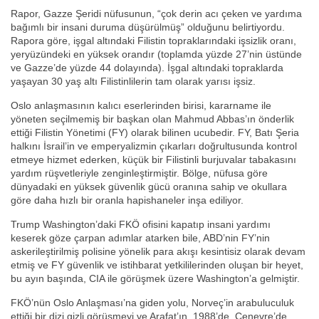
Rapor, Gazze Şeridi nüfusunun, “çok derin acı çeken ve yardıma
bağımlı bir insani duruma düşürülmüş” olduğunu belirtiyordu.
Rapora göre, işgal altındaki Filistin topraklarındaki işsizlik oranı,
yeryüzündeki en yüksek orandır (toplamda yüzde 27’nin üstünde
ve Gazze’de yüzde 44 dolayında). İşgal altındaki topraklarda
yaşayan 30 yaş altı Filistinlilerin tam olarak yarısı işsiz.
Oslo anlaşmasının kalıcı eserlerinden birisi, kararname ile
yöneten seçilmemiş bir başkan olan Mahmud Abbas’ın önderlik
ettiği Filistin Yönetimi (FY) olarak bilinen ucubedir. FY, Batı Şeria
halkını İsrail’in ve emperyalizmin çıkarları doğrultusunda kontrol
etmeye hizmet ederken, küçük bir Filistinli burjuvalar tabakasını
yardım rüşvetleriyle zenginleştirmiştir. Bölge, nüfusa göre
dünyadaki en yüksek güvenlik gücü oranına sahip ve okullara
göre daha hızlı bir oranla hapishaneler inşa ediliyor.
Trump Washington’daki FKÖ ofisini kapatıp insani yardımı
keserek göze çarpan adımlar atarken bile, ABD’nin FY’nin
askerileştirilmiş polisine yönelik para akışı kesintisiz olarak devam
etmiş ve FY güvenlik ve istihbarat yetkililerinden oluşan bir heyet,
bu ayın başında, CIA ile görüşmek üzere Washington’a gelmiştir.
FKÖ’nün Oslo Anlaşması’na giden yolu, Norveç’in arabuluculuk
ettiği bir dizi gizli görüşmeyi ve Arafat’ın, 1988’de, Cenevre’de,