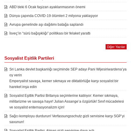
ABD’deki 6 Ocak faşizan ayaklanmasının önemi
Dünya çapında COVID-19 ölümleri 2 milyona yaklaşıyor
Avrupa genelinde aşı dağıtımı batağa saplandı
İsveç’in “sürü bağışıklığı” politikası bir felaket yarattı
Diğer Yazılar
Sosyalist Eşitlik Partileri
Sri Lanka devlet başkanlığı seçiminde SEP adayı Pani Wijesiriwardena’ya
oy verin
Emperyalist savaşa, kemer sıkmaya ve diktatörlüğe karşı sosyalist bir
hareket inşa edin
Sosyalist Eşitlik Partisi Britanya seçimlerine katılıyor: Kemer sıkmaya,
militarizme ve savaşa hayır! Julian Assange’a özgürlük! Sınıf mücadelesi
ve sosyalist enternasyonalizm için!
Sağcı komployu durdurun! Verfassungsschutz gizli servisine karşı SGP’yi
savunun!
Sosyalist Eşitlik Partisi, Alman gizli servisine dava açtı