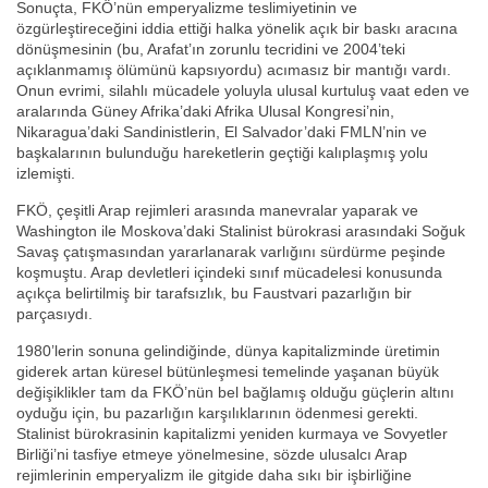
Sonuçta, FKÖ’nün emperyalizme teslimiyetinin ve
özgürleştireceğini iddia ettiği halka yönelik açık bir baskı aracına
dönüşmesinin (bu, Arafat’ın zorunlu tecridini ve 2004’teki
açıklanmamış ölümünü kapsıyordu) acımasız bir mantığı vardı.
Onun evrimi, silahlı mücadele yoluyla ulusal kurtuluş vaat eden ve
aralarında Güney Afrika’daki Afrika Ulusal Kongresi’nin,
Nikaragua’daki Sandinistlerin, El Salvador’daki FMLN’nin ve
başkalarının bulunduğu hareketlerin geçtiği kalıplaşmış yolu
izlemişti.
FKÖ, çeşitli Arap rejimleri arasında manevralar yaparak ve
Washington ile Moskova’daki Stalinist bürokrasi arasındaki Soğuk
Savaş çatışmasından yararlanarak varlığını sürdürme peşinde
koşmuştu. Arap devletleri içindeki sınıf mücadelesi konusunda
açıkça belirtilmiş bir tarafsızlık, bu Faustvari pazarlığın bir
parçasıydı.
1980’lerin sonuna gelindiğinde, dünya kapitalizminde üretimin
giderek artan küresel bütünleşmesi temelinde yaşanan büyük
değişiklikler tam da FKÖ’nün bel bağlamış olduğu güçlerin altını
oyduğu için, bu pazarlığın karşılıklarının ödenmesi gerekti.
Stalinist bürokrasinin kapitalizmi yeniden kurmaya ve Sovyetler
Birliği’ni tasfiye etmeye yönelmesine, sözde ulusalcı Arap
rejimlerinin emperyalizm ile gitgide daha sıkı bir işbirliğine