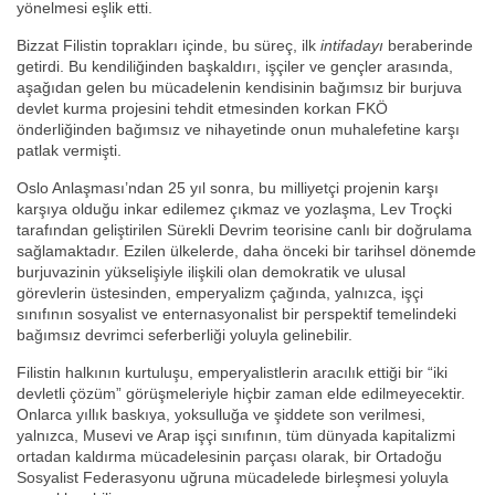
yönelmesi eşlik etti.
Bizzat Filistin toprakları içinde, bu süreç, ilk
intifadayı
beraberinde
getirdi. Bu kendiliğinden başkaldırı, işçiler ve gençler arasında,
aşağıdan gelen bu mücadelenin kendisinin bağımsız bir burjuva
devlet kurma projesini tehdit etmesinden korkan FKÖ
önderliğinden bağımsız ve nihayetinde onun muhalefetine karşı
patlak vermişti.
Oslo Anlaşması’ndan 25 yıl sonra, bu milliyetçi projenin karşı
karşıya olduğu inkar edilemez çıkmaz ve yozlaşma, Lev Troçki
tarafından geliştirilen Sürekli Devrim teorisine canlı bir doğrulama
sağlamaktadır. Ezilen ülkelerde, daha önceki bir tarihsel dönemde
burjuvazinin yükselişiyle ilişkili olan demokratik ve ulusal
görevlerin üstesinden, emperyalizm çağında, yalnızca, işçi
sınıfının sosyalist ve enternasyonalist bir perspektif temelindeki
bağımsız devrimci seferberliği yoluyla gelinebilir.
Filistin halkının kurtuluşu, emperyalistlerin aracılık ettiği bir “iki
devletli çözüm” görüşmeleriyle hiçbir zaman elde edilmeyecektir.
Onlarca yıllık baskıya, yoksulluğa ve şiddete son verilmesi,
yalnızca, Musevi ve Arap işçi sınıfının, tüm dünyada kapitalizmi
ortadan kaldırma mücadelesinin parçası olarak, bir Ortadoğu
Sosyalist Federasyonu uğruna mücadelede birleşmesi yoluyla