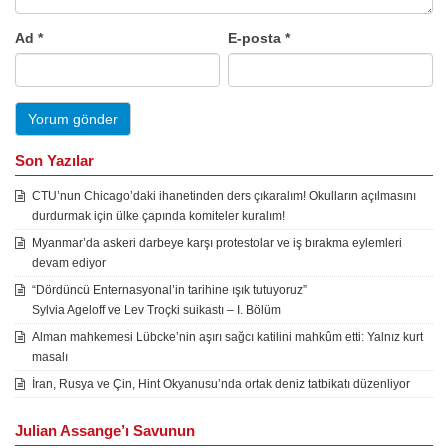
Ad
*
E-posta
*
Son Yazılar
CTU’nun Chicago’daki ihanetinden ders çıkaralım! Okulların açılmasını
durdurmak için ülke çapında komiteler kuralım!
Myanmar’da askeri darbeye karşı protestolar ve iş bırakma eylemleri
devam ediyor
“Dördüncü Enternasyonal’in tarihine ışık tutuyoruz”
Sylvia Ageloff ve Lev Troçki suikastı – I. Bölüm
Alman mahkemesi Lübcke’nin aşırı sağcı katilini mahkûm etti: Yalnız kurt
masalı
İran, Rusya ve Çin, Hint Okyanusu’nda ortak deniz tatbikatı düzenliyor
Julian Assange’ı Savunun