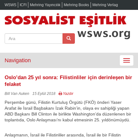
WSWS
ICFI
Mehring Yayıncılık
Mehring Books
Mehring Verlag
Navigation
Toggle
navigat
Oslo’dan 25 yıl sonra: Filistinliler için derinleşen bir
felaket
Bill Van Auken
15 Eylül 2018
Yazdır
Perşembe günü, Filistin Kurtuluş Örgütü (FKÖ) önderi Yaser
Arafat ile İsrail Başbakanı İzak Rabin’in, olaya ev sahipliği yapan
ABD Başkanı Bill Clinton ile birlikte Washington’da düzenlenen bir
toplantıda, Oslo Anlaşması’nı kabul etmesinin 25. yıldönümüydü.
Anlaşmanın, İsrail ile Filistinliler arasında, İsrail ile bir Filistin