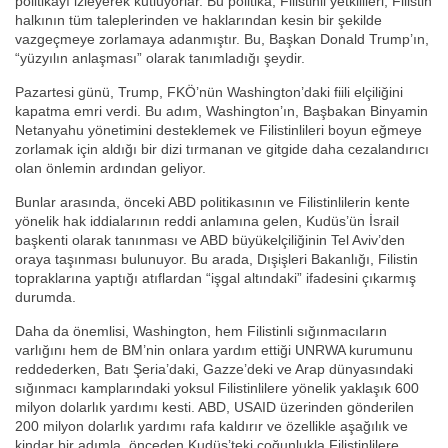
politikayı izleyerek kutluyorlar. Bu politika, Filistinli yetkilileri, Filistin
halkının tüm taleplerinden ve haklarından kesin bir şekilde
vazgeçmeye zorlamaya adanmıştır. Bu, Başkan Donald Trump’ın,
“yüzyılın anlaşması” olarak tanımladığı şeydir.
Pazartesi günü, Trump, FKÖ’nün Washington’daki fiili elçiliğini
kapatma emri verdi. Bu adım, Washington’ın, Başbakan Binyamin
Netanyahu yönetimini desteklemek ve Filistinlileri boyun eğmeye
zorlamak için aldığı bir dizi tırmanan ve gitgide daha cezalandırıcı
olan önlemin ardından geliyor.
Bunlar arasında, önceki ABD politikasının ve Filistinlilerin kente
yönelik hak iddialarının reddi anlamına gelen, Kudüs’ün İsrail
başkenti olarak tanınması ve ABD büyükelçiliğinin Tel Aviv’den
oraya taşınması bulunuyor. Bu arada, Dışişleri Bakanlığı, Filistin
topraklarına yaptığı atıflardan “işgal altındaki” ifadesini çıkarmış
durumda.
Daha da önemlisi, Washington, hem Filistinli sığınmacıların
varlığını hem de BM’nin onlara yardım ettiği UNRWA kurumunu
reddederken, Batı Şeria’daki, Gazze’deki ve Arap dünyasındaki
sığınmacı kamplarındaki yoksul Filistinlilere yönelik yaklaşık 600
milyon dolarlık yardımı kesti. ABD, USAID üzerinden gönderilen
200 milyon dolarlık yardımı rafa kaldırır ve özellikle aşağılık ve
kindar bir adımla, önceden Kudüs’teki çoğunlukla Filistinlilere