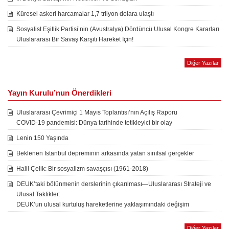
Küresel askeri harcamalar 1,7 trilyon dolara ulaştı
Sosyalist Eşitlik Partisi’nin (Avustralya) Dördüncü Ulusal Kongre Kararları
Uluslararası Bir Savaş Karşıtı Hareket İçin!
Diğer Yazılar
Yayın Kurulu’nun Önerdikleri
Uluslararası Çevrimiçi 1 Mayıs Toplantısı’nın Açılış Raporu
COVID-19 pandemisi: Dünya tarihinde tetikleyici bir olay
Lenin 150 Yaşında
Beklenen İstanbul depreminin arkasında yatan sınıfsal gerçekler
Halil Çelik: Bir sosyalizm savaşçısı (1961-2018)
DEUK’taki bölünmenin derslerinin çıkarılması—Uluslararası Strateji ve
Ulusal Taktikler:
DEUK’un ulusal kurtuluş hareketlerine yaklaşımındaki değişim
Diğer Yazılar