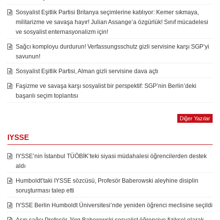
Sosyalist Eşitlik Partisi Britanya seçimlerine katılıyor: Kemer sıkmaya,
militarizme ve savaşa hayır! Julian Assange’a özgürlük! Sınıf mücadelesi
ve sosyalist enternasyonalizm için!
Sağcı komployu durdurun! Verfassungsschutz gizli servisine karşı SGP’yi
savunun!
Sosyalist Eşitlik Partisi, Alman gizli servisine dava açtı
Faşizme ve savaşa karşı sosyalist bir perspektif: SGP’nin Berlin’deki
başarılı seçim toplantısı
Diğer Yazılar
IYSSE
IYSSE’nin İstanbul TÜÖBİK’teki siyasi müdahalesi öğrencilerden destek
aldı
Humboldt’taki IYSSE sözcüsü, Profesör Baberowski aleyhine disiplin
soruşturması talep etti
IYSSE Berlin Humboldt Üniversitesi’nde yeniden öğrenci meclisine seçildi