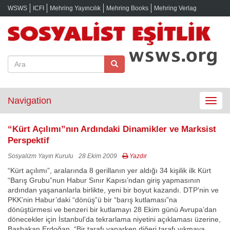
WSWS
ICFI
Mehring Yayıncılık
Mehring Books
Mehring Verlag
Navigation
Toggle
navigat
“Kürt Açılımı”nın Ardındaki Dinamikler ve Marksist
Perspektif
Sosyalizm Yayın Kurulu
28 Ekim 2009
Yazdır
“Kürt açılımı”, aralarında 8 gerillanın yer aldığı 34 kişilik ilk Kürt
“Barış Grubu”nun Habur Sınır Kapısı’ndan giriş yapmasının
ardından yaşananlarla birlikte, yeni bir boyut kazandı. DTP’nin ve
PKK’nin Habur’daki “dönüş”ü bir “barış kutlaması”na
dönüştürmesi ve benzeri bir kutlamayı 28 Ekim günü Avrupa’dan
dönecekler için İstanbul’da tekrarlama niyetini açıklaması üzerine,
Başbakan Erdoğan, “Bir tarafı yaparken diğeri tarafı yıkmaya