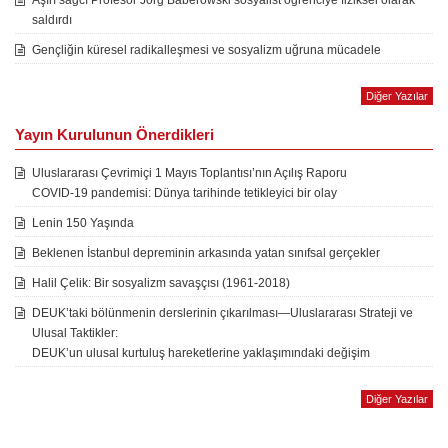
Aşırı sağcı Profesör Jörg Baberowski sosyalist öğrenciye fiziksel olarak
saldırdı
Gençliğin küresel radikalleşmesi ve sosyalizm uğruna mücadele
Diğer Yazılar
Yayın Kurulunun Önerdikleri
Uluslararası Çevrimiçi 1 Mayıs Toplantısı’nın Açılış Raporu
COVID-19 pandemisi: Dünya tarihinde tetikleyici bir olay
Lenin 150 Yaşında
Beklenen İstanbul depreminin arkasında yatan sınıfsal gerçekler
Halil Çelik: Bir sosyalizm savaşçısı (1961-2018)
DEUK’taki bölünmenin derslerinin çıkarılması—Uluslararası Strateji ve
Ulusal Taktikler:
DEUK’un ulusal kurtuluş hareketlerine yaklaşımındaki değişim
Diğer Yazılar