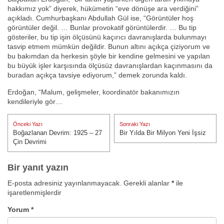
hakkımız yok” diyerek, hükümetin “eve dönüşe ara verdiğini”
açıkladı. Cumhurbaşkanı Abdullah Gül ise, “Görüntüler hoş
görüntüler değil. … Bunlar provokatif görüntülerdir. … Bu tip
gösteriler, bu tip işin ölçüsünü kaçırıcı davranışlarda bulunmayı
tasvip etmem mümkün değildir. Bunun altını açıkça çiziyorum ve
bu bakımdan da herkesin şöyle bir kendine gelmesini ve yapılan
bu büyük işler karşısında ölçüsüz davranışlardan kaçınmasını da
buradan açıkça tavsiye ediyorum,” demek zorunda kaldı.
Erdoğan, “Malum, gelişmeler, koordinatör bakanımızın
kendileriyle gör…
Yazı
Önceki Yazı
Sonraki Yazı
gezinmesi
Boğazlanan Devrim: 1925 – 27
Bir Yılda Bir Milyon Yeni İşsiz
Önceki Yazı:
Sonraki Yazı:
Çin Devrimi
Bir yanıt yazın
E-posta adresiniz yayınlanmayacak.
Gerekli alanlar
*
ile
işaretlenmişlerdir
Yorum
*