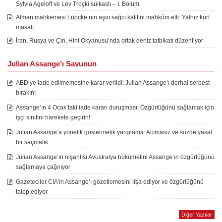
Sylvia Ageloff ve Lev Troçki suikastı – I. Bölüm
Alman mahkemesi Lübcke’nin aşırı sağcı katilini mahkûm etti: Yalnız kurt
masalı
İran, Rusya ve Çin, Hint Okyanusu’nda ortak deniz tatbikatı düzenliyor
Julian Assange’ı Savunun
ABD’ye iade edilmemesine karar verildi: Julian Assange’ı derhal serbest
bırakın!
Assange’ın 4 Ocak’taki iade kararı duruşması: Özgürlüğünü sağlamak için
işçi sınıfını harekete geçirin!
Julian Assange’a yönelik göstermelik yargılama: Acımasız ve sözde yasal
bir saçmalık
Julian Assange’ın nişanlısı Avustralya hükümetini Assange’ın özgürlüğünü
sağlamaya çağırıyor
Gazeteciler CIA’in Assange’ı gözetlemesini ifşa ediyor ve özgürlüğünü
talep ediyor
Diğer Yazılar