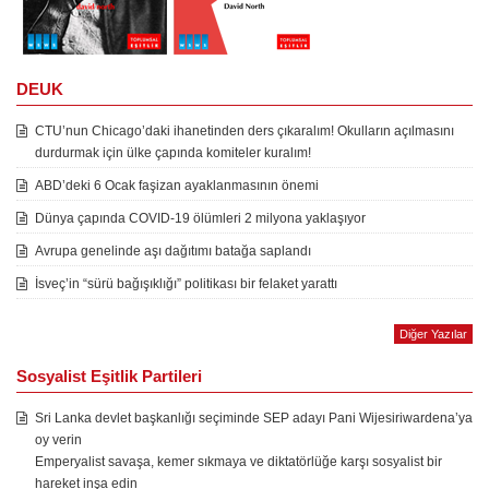
DEUK
CTU’nun Chicago’daki ihanetinden ders çıkaralım! Okulların açılmasını
durdurmak için ülke çapında komiteler kuralım!
ABD’deki 6 Ocak faşizan ayaklanmasının önemi
Dünya çapında COVID-19 ölümleri 2 milyona yaklaşıyor
Avrupa genelinde aşı dağıtımı batağa saplandı
İsveç’in “sürü bağışıklığı” politikası bir felaket yarattı
Diğer Yazılar
Sosyalist Eşitlik Partileri
Sri Lanka devlet başkanlığı seçiminde SEP adayı Pani Wijesiriwardena’ya
oy verin
Emperyalist savaşa, kemer sıkmaya ve diktatörlüğe karşı sosyalist bir
hareket inşa edin