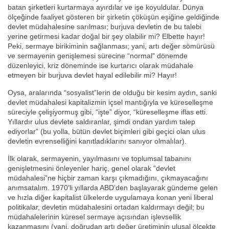
batan şirketleri kurtarmaya ayırdılar ve işe koyuldular. Dünya
ölçeğinde faaliyet gösteren bir şirketin çöküşün eşiğine geldiğinde
devlet müdahalesine sarılması; burjuva devletin de bu talebi
yerine getirmesi kadar doğal bir şey olabilir mi? Elbette hayır!
Peki, sermaye birikiminin sağlanması; yani, artı değer sömürüsü
ve sermayenin genişlemesi sürecine “normal” dönemde
düzenleyici, kriz döneminde ise kurtarıcı olarak müdahale
etmeyen bir burjuva devlet hayal edilebilir mi? Hayır!
Oysa, aralarında “sosyalist”lerin de olduğu bir kesim aydın, sanki
devlet müdahalesi kapitalizmin içsel mantığıyla ve küreselleşme
süreciyle çelişiyormuş gibi, “işte” diyor, “küreselleşme iflas etti.
Yıllardır ulus devlete saldıranlar, şimdi ondan yardım talep
ediyorlar” (bu yolla, bütün devlet biçimleri gibi geçici olan ulus
devletin evrenselliğini kanıtladıklarını sanıyor olmalılar).
İlk olarak, sermayenin, yayılmasını ve toplumsal tabanını
genişletmesini önleyenler hariç, genel olarak “devlet
müdahalesi”ne hiçbir zaman karşı çıkmadığını, çıkmayacağını
anımsatalım. 1970’li yıllarda ABD’den başlayarak gündeme gelen
ve hızla diğer kapitalist ülkelerde uygulamaya konan yeni liberal
politikalar, devletin müdahalesini ortadan kaldırmayı değil; bu
müdahalelerinin küresel sermaye açısından işlevsellik
kazanmasını (yani, doğrudan artı değer üretiminin ulusal ölçekte