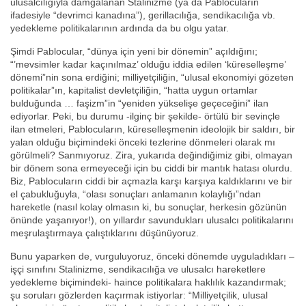
ulusalcılığıyla damgalanan Stalinizme (ya da Pablocuların
ifadesiyle “devrimci kanadına”), gerillacılığa, sendikacılığa vb.
yedekleme politikalarının ardında da bu olgu yatar.
Şimdi Pablocular, “dünya için yeni bir dönemin” açıldığını;
“’mevsimler kadar kaçınılmaz’ olduğu iddia edilen ‘küreselleşme’
dönemi”nin sona erdiğini; milliyetçiliğin, “ulusal ekonomiyi gözeten
politikalar”ın, kapitalist devletçiliğin, “hatta uygun ortamlar
bulduğunda … faşizm”in “yeniden yükselişe geçeceğini” ilan
ediyorlar. Peki, bu durumu -ilginç bir şekilde- örtülü bir sevinçle
ilan etmeleri, Pablocuların, küreselleşmenin ideolojik bir saldırı, bir
yalan olduğu biçimindeki önceki tezlerine dönmeleri olarak mı
görülmeli? Sanmıyoruz. Zira, yukarıda değindiğimiz gibi, olmayan
bir dönem sona ermeyeceği için bu ciddi bir mantık hatası olurdu.
Biz, Pablocuların ciddi bir açmazla karşı karşıya kaldıklarını ve bir
el çabukluğuyla, “olası sonuçları anlamanın kolaylığı”ndan
hareketle (nasıl kolay olmasın ki, bu sonuçlar, herkesin gözünün
önünde yaşanıyor!), on yıllardır savundukları ulusalcı politikalarını
meşrulaştırmaya çalıştıklarını düşünüyoruz.
Bunu yaparken de, vurguluyoruz, önceki dönemde uyguladıkları –
işçi sınıfını Stalinizme, sendikacılığa ve ulusalcı hareketlere
yedekleme biçimindeki- haince politikalara haklılık kazandırmak;
şu soruları gözlerden kaçırmak istiyorlar: “Milliyetçilik, ulusal