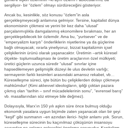
sergiliyor- bir “özlem” olmayı sürdüreceğini gösteriyor.
Ancak bu, kesinlikle, söz konusu “özlem”in asla
gerçekleşmeyeceği anlamına gelmiyor. Tersine, kapitalist dünya
ekonomisinin çökmesi ve yerini bir kez daha “ulusal”
parçalanmışlıkla damgalanmış ekonomilere bırakması, her an
gerçekleşebilecek bir özlemdir. Ama bu, “yurtsever” ve de
“emperyalizm karşıtı” önderliklerin niyetlerine ya da güçlerine
bağlı olmayacak; ısrarla yineliyoruz, bizzat kapitalizmin içsel
çelişkilerinin ürünü olarak yaşanacaktır. Üretimin –artık küresel
ölçekte- toplumsallaşması ile üretim araçlarının özel mülkiyeti;
üretici güçlerin uzunca süredir “ulusal” sınırlar içine
hapsedilemeyen gelişmişlik düzeyi ile ulus devletin varlığı;
sermayenin farklı kesimleri arasındaki amansız rekabet, vb…
Küreselleşme süreci, işte bütün bu çelişkilerden dolayı çökmeye
mahkûmdur! (Kimi aklıevvel ideologların, ipliği çoktan pazara
çıkmış olan “tarihin – sınıf mücadelelerinin sonu”, “evrensel barış”
vb. masallarından söz etmeye bile değmez).
Dolayısıyla, Marx’ın 150 yılı aşkın süre önce bulmuş olduğu
ekonomik yasalara uygun biçimde zaten yaşanacak olan bir şeyi
“keşif” gibi sunmanın –en azından ilerici- hiçbir anlamı yok. Sorun,
küreselleşme sürecinin bu kaçınılmaz çöküşünün insansoyu
açısından ne anlama geleceğini öngörme sorunudur. Kapitalizm,