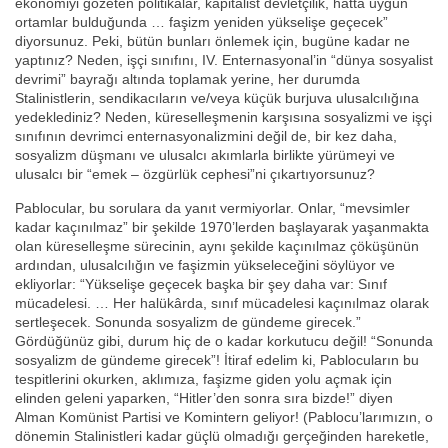
ekonomiyi gözeten politikalar, kapitalist devletçilik, hatta uygun
ortamlar bulduğunda … faşizm yeniden yükselişe geçecek”
diyorsunuz. Peki, bütün bunları önlemek için, bugüne kadar ne
yaptınız? Neden, işçi sınıfını, IV. Enternasyonal’in “dünya sosyalist
devrimi” bayrağı altında toplamak yerine, her durumda
Stalinistlerin, sendikacıların ve/veya küçük burjuva ulusalcılığına
yedeklediniz? Neden, küreselleşmenin karşısına sosyalizmi ve işçi
sınıfının devrimci enternasyonalizmini değil de, bir kez daha,
sosyalizm düşmanı ve ulusalcı akımlarla birlikte yürümeyi ve
ulusalcı bir “emek – özgürlük cephesi”ni çıkartıyorsunuz?
Pablocular, bu sorulara da yanıt vermiyorlar. Onlar, “mevsimler
kadar kaçınılmaz” bir şekilde 1970’lerden başlayarak yaşanmakta
olan küreselleşme sürecinin, aynı şekilde kaçınılmaz çöküşünün
ardından, ulusalcılığın ve faşizmin yükseleceğini söylüyor ve
ekliyorlar: “Yükselişe geçecek başka bir şey daha var: Sınıf
mücadelesi. … Her halükârda, sınıf mücadelesi kaçınılmaz olarak
sertleşecek. Sonunda sosyalizm de gündeme girecek.”
Gördüğünüz gibi, durum hiç de o kadar korkutucu değil! “Sonunda
sosyalizm de gündeme girecek”! İtiraf edelim ki, Pablocuların bu
tespitlerini okurken, aklımıza, faşizme giden yolu açmak için
elinden geleni yaparken, “Hitler’den sonra sıra bizde!” diyen
Alman Komünist Partisi ve Komintern geliyor! (Pablocu’larımızın, o
dönemin Stalinistleri kadar güçlü olmadığı gerçeğinden hareketle,