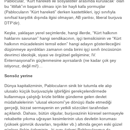
Pablocular, “Kürt hareketi ile sosyalistler arasında kurulacak” olan
bu “ittifak”ın başarılı olması için bir hayli kafa yormuşlar
(Pablocuların “Kürt hareketi” derken kastettikleri, işçi sınıfıyla
sınıfsal karşıtlık dışında ilgisi olmayan, AB yanlısı, liberal burjuva
DTP’dir).
Keşke, yaklaşan yerel seçimlerde, hangi illerde, “Kürt halkının
haklarını savunan” hangi sendikacının, işçi temsilcisinin ve “Kürt
halkının mücadelesini temsil eden” hangi adayın gösterileceğini
düşünmeye ayırdıkları zamanın onda birini işçi sınıfı öncüsünün
devrimci ideolojik, siyasi ve örgütsel gelişimine; IV.
Enternasyonal’in güçlenmesine ayırsalardı (ne kadar çok şey
istiyoruz, değil mi!)…
Sonsöz yerine
Dünya kapitalizminin, Pablocuların sinik bir tutumla ele alıp
ulusalcı küçük burjuvaziyle işbirliğini gerekçelendirmede
kullanmaya çalıştığı krizle birlikte gündeme gelen devlet
müdahalelerinin “ulusal ekonomi”ye dönüşü ifade etmediği
gerçeği, bizzat sermayenin en yetkili sözcüleri tarafından
açıklandı. Dahası, bütün olgular, burjuvazinin küresel sermayeyle
rekabette yıkıma uğrayan kesimlerinin ulus devletin koruması
(yüksek gümrük duvarları, teşvikler vb.) altında geçen eski güzel
günlere ilişkin özleminin –ki aynı özlemi Pablocularımız da