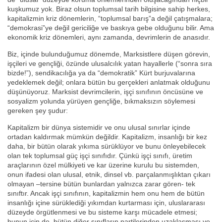
kuşkumuz yok. Biraz olsun toplumsal tarih bilgisine sahip herkes,
kapitalizmin kriz dönemlerin, “toplumsal barış”a değil çatışmalara;
“demokrasi”ye değil gericiliğe ve baskıya gebe olduğunu bilir. Ama
ekonomik kriz dönemleri, aynı zamanda, devrimlerin de anasıdır.
Biz, içinde bulunduğumuz dönemde, Marksistlere düşen görevin,
işçileri ve gençliği, özünde ulusalcılık yatan hayallerle (“sonra sıra
bizde!”), sendikacılığa ya da “demokratik” Kürt burjuvalarına
yedeklemek değil; onlara bütün bu gerçekleri anlatmak olduğunu
düşünüyoruz. Marksist devrimcilerin, işçi sınıfının öncüsüne ve
sosyalizm yolunda yürüyen gençliğe, bıkmaksızın söylemesi
gereken şey şudur:
Kapitalizm bir dünya sistemidir ve onu ulusal sınırlar içinde
ortadan kaldırmak mümkün değildir. Kapitalizm, insanlığı bir kez
daha, bir bütün olarak yıkıma sürüklüyor ve bunu önleyebilecek
olan tek toplumsal güç işçi sınıfıdır. Çünkü işçi sınıfı, üretim
araçlarının özel mülkiyeti ve kar üzerine kurulu bu sistemden,
onun ifadesi olan ulusal, etnik, dinsel vb. parçalanmışlıktan çıkarı
olmayan –tersine bütün bunlardan yalnızca zarar gören- tek
sınıftır. Ancak işçi sınıfının, kapitalizmin hem onu hem de bütün
insanlığı içine sürüklediği yıkımdan kurtarması için, uluslararası
düzeyde örgütlenmesi ve bu sisteme karşı mücadele etmesi;
bunun için de, bütün diğer sınıfların partilerinden uzaklaşması ve