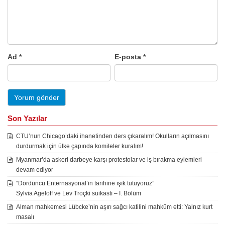
Ad
*
E-posta
*
Son Yazılar
CTU’nun Chicago’daki ihanetinden ders çıkaralım! Okulların açılmasını
durdurmak için ülke çapında komiteler kuralım!
Myanmar’da askeri darbeye karşı protestolar ve iş bırakma eylemleri
devam ediyor
“Dördüncü Enternasyonal’in tarihine ışık tutuyoruz”
Sylvia Ageloff ve Lev Troçki suikastı – I. Bölüm
Alman mahkemesi Lübcke’nin aşırı sağcı katilini mahkûm etti: Yalnız kurt
masalı