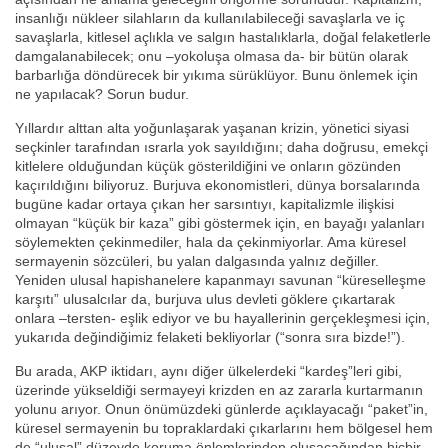
insanlığı nükleer silahların da kullanılabileceği savaşlarla ve iç
savaşlarla, kitlesel açlıkla ve salgın hastalıklarla, doğal felaketlerle
damgalanabilecek; onu –yokoluşa olmasa da- bir bütün olarak
barbarlığa döndürecek bir yıkıma sürüklüyor. Bunu önlemek için
ne yapılacak? Sorun budur.
Yıllardır alttan alta yoğunlaşarak yaşanan krizin, yönetici siyasi
seçkinler tarafından ısrarla yok sayıldığını; daha doğrusu, emekçi
kitlelere olduğundan küçük gösterildiğini ve onların gözünden
kaçırıldığını biliyoruz. Burjuva ekonomistleri, dünya borsalarında
bugüne kadar ortaya çıkan her sarsıntıyı, kapitalizmle ilişkisi
olmayan “küçük bir kaza” gibi göstermek için, en bayağı yalanları
söylemekten çekinmediler, hala da çekinmiyorlar. Ama küresel
sermayenin sözcüleri, bu yalan dalgasında yalnız değiller.
Yeniden ulusal hapishanelere kapanmayı savunan “küreselleşme
karşıtı” ulusalcılar da, burjuva ulus devleti göklere çıkartarak
onlara –tersten- eşlik ediyor ve bu hayallerinin gerçekleşmesi için,
yukarıda değindiğimiz felaketi bekliyorlar (“sonra sıra bizde!”).
Bu arada, AKP iktidarı, aynı diğer ülkelerdeki “kardeş”leri gibi,
üzerinde yükseldiği sermayeyi krizden en az zararla kurtarmanın
yolunu arıyor. Onun önümüzdeki günlerde açıklayacağı “paket”in,
küresel sermayenin bu topraklardaki çıkarlarını hem bölgesel hem
de “ulusal” düzeyde koruma önlemlerinden oluşacağından hiçbir