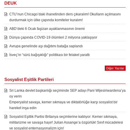
DEUK
CTU’nun Chicago’daki ihanetinden ders çıkaralım! Okulların açılmasını
durdurmak için ülke çapında komiteler kuralım!
ABD’deki 6 Ocak faşizan ayaklanmasının önemi
Dünya çapında COVID-19 ölümleri 2 milyona yaklaşıyor
Avrupa genelinde aşı dağıtımı batağa saplandı
İsveç’in “sürü bağışıklığı” politikası bir felaket yarattı
Diğer Yazılar
Sosyalist Eşitlik Partileri
Sri Lanka devlet başkanlığı seçiminde SEP adayı Pani Wijesiriwardena’ya
oy verin
Emperyalist savaşa, kemer sıkmaya ve diktatörlüğe karşı sosyalist bir
hareket inşa edin
Sosyalist Eşitlik Partisi Britanya seçimlerine katılıyor: Kemer sıkmaya,
militarizme ve savaşa hayır! Julian Assange’a özgürlük! Sınıf mücadelesi
ve sosyalist enternasyonalizm için!