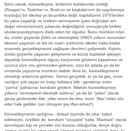
İkinci olarak, küreselleşme, birilerinin kafalarında ürettiği
(Reagan’ın, Teatcher’ın, Bush’un ve başkalarının da uygulamaya
koyduğu) bir ideoloji ya da politika değil; kapitalizmin 1970’lerden
bu yana yaşadığı ve üretken sermayenin (yani doğrudan artı
değer sömürüsünün) yukarıda değindiğimiz sonuçlarıyla birlikte
uluslararasılaşmasını ifade eden bir olgudur. Bunu mümkün kılan
da, üretici güçlerde (bilim ve teknolojide) 1960’lı yılların sonundan
itibaren yaşanan ve tek bir malın üretiminin ülkeler hatta kıtalar
arasında gerçekleşmesini sağlayan devrimci gelişmedir. Kişinin,
üretici güçlerde yaşanan gelişmenin ve bizzat kapitalist işleyişin
dayattığı küreselleşme olgusu karşısında gözlerini kapatması ve
uzunca süre onu görmezden gelmesi, ıssız bir adada ya da bir
ormanda yaşıyorsa mümkün olabilir. Ama bu, küreselleşmenin
olmadığı anlamına gelmez. Somut gerçeklik, er ya da geç, onun
varlığını yok sayan en inatçı kafalara bile –gerekirse onları
“yarma” pahasına- kendisini gösterir. Nitekim küreselleşmeyi,
yıllarca “sermayenin ideolojik saldırısı” ya da bir “yalan” olarak
görüp gösterenler bile, yıllar sonra da olsa, onun “iflas”ından söz
eder hale geldiler (var olmayan şey iflas etmez!).
Küreselleşmenin varlığının –dolaylı biçimde de olsa- kabul
edilmesini, özellikle de, kendisini “sosyalist” hatta “Marksist” olarak
tanımlayan kişi ve çevreler söz konusu olduğunda, ileriye doğru
atılmış olumlu bir adım olarak görmek mümkün olabilirdi. Ama, bu