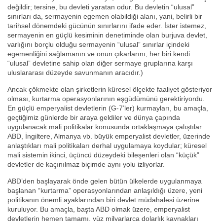
değildir; tersine, bu devleti yaratan odur. Bu devletin “ulusal”
sınırları da, sermayenin egemen olabildiği alanı, yani, belirli bir
tarihsel dönemdeki gücünün sınırlarını ifade eder. İster istemez,
sermayenin en güçlü kesiminin denetiminde olan burjuva devlet,
varlığını borçlu olduğu sermayenin “ulusal” sınırlar içindeki
egemenliğini sağlamanın ve onun çıkarlarını, her biri kendi
“ulusal” devletine sahip olan diğer sermaye gruplarına karşı
uluslararası düzeyde savunmanın aracıdır.)
Ancak çökmekte olan şirketlerin küresel ölçekte faaliyet gösteriyor
olması, kurtarma operasyonlarının eşgüdümünü gerektiriyordu.
En güçlü emperyalist devletlerin (G-7’ler) kurmayları, bu amaçla,
geçtiğimiz günlerde bir araya geldiler ve dünya çapında
uygulanacak mali politikalar konusunda ortaklaşmaya çalıştılar.
ABD, İngiltere, Almanya vb. büyük emperyalist devletler, üzerinde
anlaştıkları mali politikaları derhal uygulamaya koydular; küresel
mali sistemin ikinci, üçüncü düzeydeki bileşenleri olan “küçük”
devletler de kaçınılmaz biçimde aynı yolu izliyorlar.
ABD’den başlayarak önde gelen bütün ülkelerde uygulanmaya
başlanan “kurtarma” operasyonlarından anlaşıldığı üzere, yeni
politikanın önemli ayaklarından biri devlet müdahalesi üzerine
kuruluyor. Bu amaçla, başta ABD olmak üzere, emperyalist
devletlerin hemen tamamı, yüz milyarlarca dolarlık kaynakları