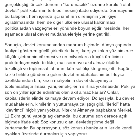
gerçekleştiği önceki dönemin “korumacılık” üzerine kurulu “refah
devleti” politikalarının terk edilmesini) ifade ediyordu. Sermayenin
bu talepleri, hem içeride işçi sınıfının direnişinin yenilgiye
uğratılmasında, hem de diğer ülkelere ulusal kalkınmacı
politikalardan vazgeçmeleri yönünde boyun eğdirilmesinde, her
aşamada ulusal devlet müdahaleleriyle yerine getirildi.
Sonuçta, devlet korumasından mahrum biçimde, dünya çapında
faaliyet gösteren güçlü şirketlerle karşı karşıya kalan yüz binlerce
küçük işletmenin çökmesi ve on milyonlarca küçük üreticinin
proleterleşmesiyle birlikte, mali sermaye akıl almaz ölçüde
tekelleşti ve toplumsal tabanını küresel ölçekte genişletti. Bugün,
krizle birlikte gündeme gelen devlet müdahalesinin belirleyici
özelliklerinden biri, krizin maliyetinin devlet dolayımıyla
toplumsallaştırılması; yani, emekçilerin sırtına yıkılmasıdır. Peki ya
son on yıllar içinde edinilmiş olan akıl almaz karlar? Onlar,
kapitalistlerin elinde kalmaya devam ediyor! Dolayısıyla, bu devlet
müdahalelerin, kimilerinin yutturmaya çalıştığı gibi, “ilerici” hatta
“devrimci” hiçbir yanı yoktur. Nitekim Almanya başbakanı Merkel,
11 Ekim günü yaptığı açıklamada, bu durumu son derece açık
biçimde ifade etti: Söz konusu olan, devletleştirme değil
kurtarmadır. Bu operasyonu, söz konusu bankaların ileride kendi
ayakları üzerinde durmaları için yapıyoruz.