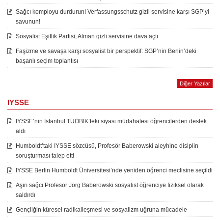
Sağcı komployu durdurun! Verfassungsschutz gizli servisine karşı SGP’yi
savunun!
Sosyalist Eşitlik Partisi, Alman gizli servisine dava açtı
Faşizme ve savaşa karşı sosyalist bir perspektif: SGP’nin Berlin’deki
başarılı seçim toplantısı
Diğer Yazılar
IYSSE
IYSSE’nin İstanbul TÜÖBİK’teki siyasi müdahalesi öğrencilerden destek
aldı
Humboldt’taki IYSSE sözcüsü, Profesör Baberowski aleyhine disiplin
soruşturması talep etti
IYSSE Berlin Humboldt Üniversitesi’nde yeniden öğrenci meclisine seçildi
Aşırı sağcı Profesör Jörg Baberowski sosyalist öğrenciye fiziksel olarak
saldırdı
Gençliğin küresel radikalleşmesi ve sosyalizm uğruna mücadele