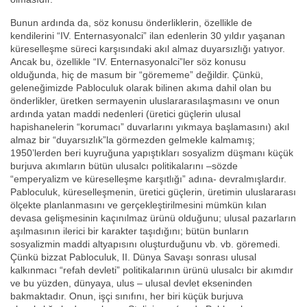
Bunun ardında da, söz konusu önderliklerin, özellikle de
kendilerini “IV. Enternasyonalci” ilan edenlerin 30 yıldır yaşanan
küreselleşme süreci karşısındaki akıl almaz duyarsızlığı yatıyor.
Ancak bu, özellikle “IV. Enternasyonalci”ler söz konusu
olduğunda, hiç de masum bir “görememe” değildir. Çünkü,
geleneğimizde Pabloculuk olarak bilinen akıma dahil olan bu
önderlikler, üretken sermayenin uluslararasılaşmasını ve onun
ardında yatan maddi nedenleri (üretici güçlerin ulusal
hapishanelerin “korumacı” duvarlarını yıkmaya başlamasını) akıl
almaz bir “duyarsızlık”la görmezden gelmekle kalmamış;
1950’lerden beri kuyruğuna yapıştıkları sosyalizm düşmanı küçük
burjuva akımların bütün ulusalcı politikalarını –sözde
“emperyalizm ve küreselleşme karşıtlığı” adına- devralmışlardır.
Pabloculuk, küreselleşmenin, üretici güçlerin, üretimin uluslararası
ölçekte planlanmasını ve gerçekleştirilmesini mümkün kılan
devasa gelişmesinin kaçınılmaz ürünü olduğunu; ulusal pazarların
aşılmasının ilerici bir karakter taşıdığını; bütün bunların
sosyalizmin maddi altyapısını oluşturduğunu vb. vb. göremedi.
Çünkü bizzat Pabloculuk, II. Dünya Savaşı sonrası ulusal
kalkınmacı “refah devleti” politikalarının ürünü ulusalcı bir akımdır
ve bu yüzden, dünyaya, ulus – ulusal devlet ekseninden
bakmaktadır. Onun, işçi sınıfını, her biri küçük burjuva