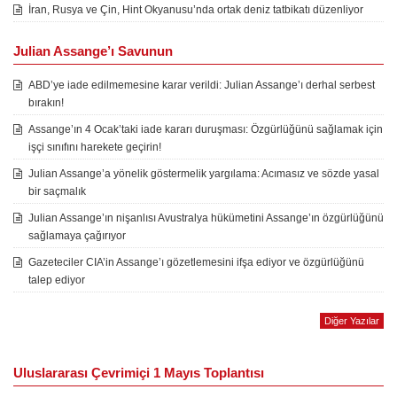
İran, Rusya ve Çin, Hint Okyanusu’nda ortak deniz tatbikatı düzenliyor
Julian Assange’ı Savunun
ABD’ye iade edilmemesine karar verildi: Julian Assange’ı derhal serbest
bırakın!
Assange’ın 4 Ocak’taki iade kararı duruşması: Özgürlüğünü sağlamak için
işçi sınıfını harekete geçirin!
Julian Assange’a yönelik göstermelik yargılama: Acımasız ve sözde yasal
bir saçmalık
Julian Assange’ın nişanlısı Avustralya hükümetini Assange’ın özgürlüğünü
sağlamaya çağırıyor
Gazeteciler CIA’in Assange’ı gözetlemesini ifşa ediyor ve özgürlüğünü
talep ediyor
Diğer Yazılar
Uluslararası Çevrimiçi 1 Mayıs Toplantısı