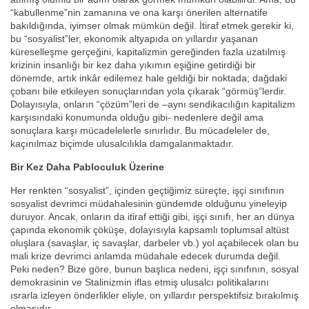
“kabullenme”nin zamanına ve ona karşı önerilen alternatife
bakıldığında, iyimser olmak mümkün değil. İtiraf etmek gerekir ki,
bu “sosyalist”ler, ekonomik altyapıda on yıllardır yaşanan
küreselleşme gerçeğini, kapitalizmin gereğinden fazla uzatılmış
krizinin insanlığı bir kez daha yıkımın eşiğine getirdiği bir
dönemde, artık inkâr edilemez hale geldiği bir noktada; dağdaki
çobanı bile etkileyen sonuçlarından yola çıkarak “görmüş”lerdir.
Dolayısıyla, onların “çözüm”leri de –aynı sendikacılığın kapitalizm
karşısındaki konumunda olduğu gibi- nedenlere değil ama
sonuçlara karşı mücadelelerle sınırlıdır. Bu mücadeleler de,
kaçınılmaz biçimde ulusalcılıkla damgalanmaktadır.
Bir Kez Daha Pabloculuk Üzerine
Her renkten “sosyalist”, içinden geçtiğimiz süreçte, işçi sınıfının
sosyalist devrimci müdahalesinin gündemde olduğunu yineleyip
duruyor. Ancak, onların da itiraf ettiği gibi, işçi sınıfı, her an dünya
çapında ekonomik çöküşe, dolayısıyla kapsamlı toplumsal altüst
oluşlara (savaşlar, iç savaşlar, darbeler vb.) yol açabilecek olan bu
mali krize devrimci anlamda müdahale edecek durumda değil.
Peki neden? Bize göre, bunun başlıca nedeni, işçi sınıfının, sosyal
demokrasinin ve Stalinizmin iflas etmiş ulusalcı politikalarını
ısrarla izleyen önderlikler eliyle, on yıllardır perspektifsiz bırakılmış
olmasıdır.