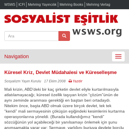
WSWS
ICFI
Mehring Yayıncılık
Mehring Books
Mehring Verlag
Navigation
Toggle
navigat
Küresel Kriz, Devlet Müdahalesi ve Küreselleşme
Sosyalizm Yayın Kurulu
17 Ekim 2008
Yazdır
Mali krizin, ABD’deki bir kaç şirketin devlet eliyle kurtarılmasıyla
atlatılamayacağı; küresel özellik taşıyan krizin “çözüm”ünün de
aynı zeminde aranması gerektiği en baştan beri ortadaydı.
Nitekim önce, başta ABD olmak üzere birçok devlet, tek tek
“kendi” mali sermayesinin çöküşün eşiğindeki kesimlerini kurtarma
operasyonlarına yöneldi. (Burada kullandığımız “kendi”
sözcüğünün yol açabileceği bir yanılsamayı önlemek için şunu
anımsamakta yarar var: Sermaye, varlığını burjuva devlete borçlu