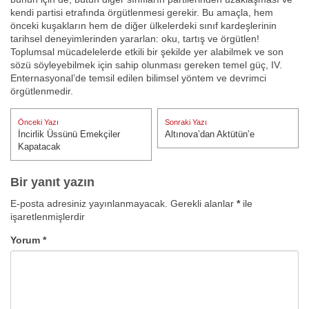
kendi partisi etrafında örgütlenmesi gerekir. Bu amaçla, hem
önceki kuşakların hem de diğer ülkelerdeki sınıf kardeşlerinin
tarihsel deneyimlerinden yararlan: oku, tartış ve örgütlen!
Toplumsal mücadelelerde etkili bir şekilde yer alabilmek ve son
sözü söyleyebilmek için sahip olunması gereken temel güç, IV.
Enternasyonal’de temsil edilen bilimsel yöntem ve devrimci
örgütlenmedir.
Yazı
Önceki Yazı
Sonraki Yazı
gezinmesi
İncirlik Üssünü Emekçiler
Altınova’dan Aktütün’e
Önceki Yazı:
Sonraki Yazı:
Kapatacak
Bir yanıt yazın
E-posta adresiniz yayınlanmayacak.
Gerekli alanlar
*
ile
işaretlenmişlerdir
Yorum
*