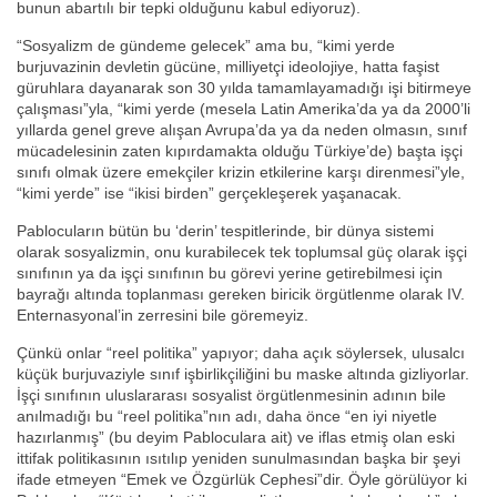
bunun abartılı bir tepki olduğunu kabul ediyoruz).
“Sosyalizm de gündeme gelecek” ama bu, “kimi yerde
burjuvazinin devletin gücüne, milliyetçi ideolojiye, hatta faşist
güruhlara dayanarak son 30 yılda tamamlayamadığı işi bitirmeye
çalışması”yla, “kimi yerde (mesela Latin Amerika’da ya da 2000’li
yıllarda genel greve alışan Avrupa’da ya da neden olmasın, sınıf
mücadelesinin zaten kıpırdamakta olduğu Türkiye’de) başta işçi
sınıfı olmak üzere emekçiler krizin etkilerine karşı direnmesi”yle,
“kimi yerde” ise “ikisi birden” gerçekleşerek yaşanacak.
Pablocuların bütün bu ‘derin’ tespitlerinde, bir dünya sistemi
olarak sosyalizmin, onu kurabilecek tek toplumsal güç olarak işçi
sınıfının ya da işçi sınıfının bu görevi yerine getirebilmesi için
bayrağı altında toplanması gereken biricik örgütlenme olarak IV.
Enternasyonal’in zerresini bile göremeyiz.
Çünkü onlar “reel politika” yapıyor; daha açık söylersek, ulusalcı
küçük burjuvaziyle sınıf işbirlikçiliğini bu maske altında gizliyorlar.
İşçi sınıfının uluslararası sosyalist örgütlenmesinin adının bile
anılmadığı bu “reel politika”nın adı, daha önce “en iyi niyetle
hazırlanmış” (bu deyim Pabloculara ait) ve iflas etmiş olan eski
ittifak politikasının ısıtılıp yeniden sunulmasından başka bir şeyi
ifade etmeyen “Emek ve Özgürlük Cephesi”dir. Öyle görülüyor ki