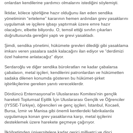
onlardan kendilerine yardımcı olmalarını istediğini söylemişti.
İktidar, kölece işbirliğine hazır olduğunu ilan eden sendika
yönetiminin “erteleme” kararının hemen ardından grev yasaklarını
uygulamak ve işçilere işbaşı yaptırmak üzere emre hazır
olacağını, elbette biliyordu. O, temsil ettiği sınıfın çıkarları
doğrultusunda gereğini yaptı ve grevi yasakladı.
Şimdi, sendika yönetimi, hükümete grevleri dilediği gibi yasaklama
imkanı veren yasalara sadık kalacağını ilan ediyor ve “derdimizi
özel hakeme anlatacağız” diyor.
Serdaroğlu ve diğer sendika bürokratları ne kadar çabalarsa
çabalasın, metal işçileri, kendilerini patronlardan ve hükümetten
sadaka dilenen konumda gösteren bu hükümet-şirket
işbirlikçilerine gereken yanıtı vereceklerdir.
Dördüncü Enternasyonal’in Uluslararası Komitesi’nin gençlik
hareketi Toplumsal Eşitlik İçin Uluslararası Gençlik ve Öğrenciler
(IYSSE-Türkiye), öğrencileri ve genç işçileri, İstanbul, Kocaeli,
Bursa, İzmir ve Manisa gibi önemli kentlerdeki fabrikalarda
uygulamaya konan grev yasaklarına karşı, metal işçilerini
desteklemek üzere harekete geçmeye çağırıyor.
İlköğretimden üniversitelere kadar gerici milliyetçi ve dinci