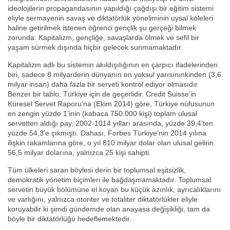
ideolojilerin propagandasının yapıldığı çağdışı bir eğitim sistemi
eliyle sermayenin savaş ve diktatörlük yöneliminin uysal köleleri
haline getirilmek istenen öğrenci gençlik şu gerçeği bilmek
zorunda: Kapitalizm, gençliğe, savaşlarda ölmek ve sefil bir
yaşam sürmek dışında hiçbir gelecek sunmamaktadır.
Kapitalizm adlı bu sistemin akıldışılığının en çarpıcı ifadelerinden
biri, sadece 8 milyarderin dünyanın en yoksul yarısınınkinden (3,6
milyar insan) daha fazla bir serveti kontrol ediyor olmasıdır.
Benzer bir tablo, Türkiye için de geçerlidir. Credit Suisse’in
Küresel Servet Raporu’na (Ekim 2014) göre, Türkiye nüfusunun
en zengin yüzde 1’inin (kabaca 750.000 kişi) toplam ulusal
servetten aldığı pay, 2002-1014 yılları arasında, yüzde 39,4’ten
yüzde 54,3’e çıkmıştı. Dahası, Forbes Türkiye’nin 2014 yılına
ilişkin rakamlarına göre, o yıl 810 milyar dolar olan ulusal gelirin
56,5 milyar dolarına, yalnızca 25 kişi sahipti.
Tüm ülkeleri saran böylesi derin bir toplumsal eşitsizlik,
demokratik yönetim biçimleri ile bağdaşmamaktadır. Toplumsal
servetin büyük bölümüne el koyan bu küçük azınlık, ayrıcalıklarını
ve varlığını, yalnızca otoriter ve totaliter diktatörlükler eliyle
koruyabilir ki şimdi gündemde olan anayasa değişikliği, tam da
böyle bir diktatörlüğü hedeflemektedir.