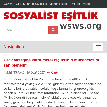
WSWS
ICFI
Mehring Yayıncılık
Mehring Books
Mehring Verlag
Navigation
Toggle
navigat
Grev yasağına karşı metal işçilerinin mücadelesini
sahiplenelim
IYSSE (Türkiye)
20 Ocak 2017
Yazdır
Bugün General Elektrik Alstom, Schneider ve ABB’ye ait
fabrikalardaki yaklaşık 2.200 işçi giderek artan hayat pahalılığına
ve kendilerine dayatılan sefalet koşullarına karşı greve çıktı.
Ancak bu grevler hükümet tarafından “60 gün ertelendi”. Sözde
“Milli güvenliği bozucu nitelikte” olduğu gerekçesiyle alınan bu
karar, gerçekte bir yasaklamadır. Hükümet, iki gün önce, Bursa
Orhangazi’deki Asil Çelik fabrikası işçilerinin grevini de