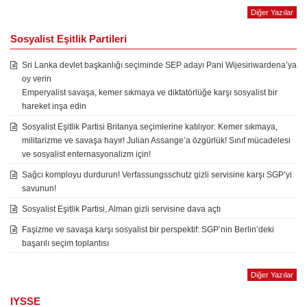
Diğer Yazılar
Sosyalist Eşitlik Partileri
Sri Lanka devlet başkanlığı seçiminde SEP adayı Pani Wijesiriwardena’ya
oy verin
Emperyalist savaşa, kemer sıkmaya ve diktatörlüğe karşı sosyalist bir
hareket inşa edin
Sosyalist Eşitlik Partisi Britanya seçimlerine katılıyor: Kemer sıkmaya,
militarizme ve savaşa hayır! Julian Assange’a özgürlük! Sınıf mücadelesi
ve sosyalist enternasyonalizm için!
Sağcı komployu durdurun! Verfassungsschutz gizli servisine karşı SGP’yi
savunun!
Sosyalist Eşitlik Partisi, Alman gizli servisine dava açtı
Faşizme ve savaşa karşı sosyalist bir perspektif: SGP’nin Berlin’deki
başarılı seçim toplantısı
Diğer Yazılar
IYSSE