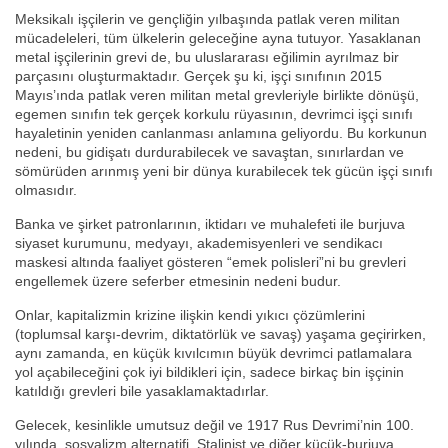
Meksikalı işçilerin ve gençliğin yılbaşında patlak veren militan
mücadeleleri, tüm ülkelerin geleceğine ayna tutuyor. Yasaklanan
metal işçilerinin grevi de, bu uluslararası eğilimin ayrılmaz bir
parçasını oluşturmaktadır. Gerçek şu ki, işçi sınıfının 2015
Mayıs’ında patlak veren militan metal grevleriyle birlikte dönüşü,
egemen sınıfın tek gerçek korkulu rüyasının, devrimci işçi sınıfı
hayaletinin yeniden canlanması anlamına geliyordu. Bu korkunun
nedeni, bu gidişatı durdurabilecek ve savaştan, sınırlardan ve
sömürüden arınmış yeni bir dünya kurabilecek tek gücün işçi sınıfı
olmasıdır.
Banka ve şirket patronlarının, iktidarı ve muhalefeti ile burjuva
siyaset kurumunu, medyayı, akademisyenleri ve sendikacı
maskesi altında faaliyet gösteren “emek polisleri”ni bu grevleri
engellemek üzere seferber etmesinin nedeni budur.
Onlar, kapitalizmin krizine ilişkin kendi yıkıcı çözümlerini
(toplumsal karşı-devrim, diktatörlük ve savaş) yaşama geçirirken,
aynı zamanda, en küçük kıvılcımın büyük devrimci patlamalara
yol açabileceğini çok iyi bildikleri için, sadece birkaç bin işçinin
katıldığı grevleri bile yasaklamaktadırlar.
Gelecek, kesinlikle umutsuz değil ve 1917 Rus Devrimi’nin 100.
yılında, sosyalizm alternatifi, Stalinist ve diğer küçük-burjuva