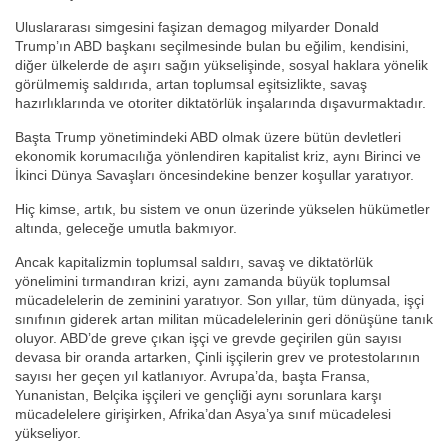
Uluslararası simgesini faşizan demagog milyarder Donald
Trump’ın ABD başkanı seçilmesinde bulan bu eğilim, kendisini,
diğer ülkelerde de aşırı sağın yükselişinde, sosyal haklara yönelik
görülmemiş saldırıda, artan toplumsal eşitsizlikte, savaş
hazırlıklarında ve otoriter diktatörlük inşalarında dışavurmaktadır.
Başta Trump yönetimindeki ABD olmak üzere bütün devletleri
ekonomik korumacılığa yönlendiren kapitalist kriz, aynı Birinci ve
İkinci Dünya Savaşları öncesindekine benzer koşullar yaratıyor.
Hiç kimse, artık, bu sistem ve onun üzerinde yükselen hükümetler
altında, geleceğe umutla bakmıyor.
Ancak kapitalizmin toplumsal saldırı, savaş ve diktatörlük
yönelimini tırmandıran krizi, aynı zamanda büyük toplumsal
mücadelelerin de zeminini yaratıyor. Son yıllar, tüm dünyada, işçi
sınıfının giderek artan militan mücadelelerinin geri dönüşüne tanık
oluyor. ABD’de greve çıkan işçi ve grevde geçirilen gün sayısı
devasa bir oranda artarken, Çinli işçilerin grev ve protestolarının
sayısı her geçen yıl katlanıyor. Avrupa’da, başta Fransa,
Yunanistan, Belçika işçileri ve gençliği aynı sorunlara karşı
mücadelelere girişirken, Afrika’dan Asya’ya sınıf mücadelesi
yükseliyor.