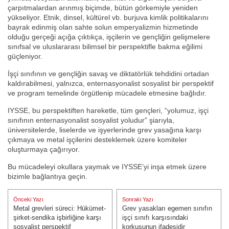
çarpıtmalardan arınmış biçimde, bütün görkemiyle yeniden
yükseliyor. Etnik, dinsel, kültürel vb. burjuva kimlik politikalarını
bayrak edinmiş olan sahte solun emperyalizmin hizmetinde
olduğu gerçeği açığa çıktıkça, işçilerin ve gençliğin gelişmelere
sınıfsal ve uluslararası bilimsel bir perspektifle bakma eğilimi
güçleniyor.
İşçi sınıfının ve gençliğin savaş ve diktatörlük tehdidini ortadan
kaldırabilmesi, yalnızca, enternasyonalist sosyalist bir perspektif
ve program temelinde örgütlenip mücadele etmesine bağlıdır.
IYSSE, bu perspektiften hareketle, tüm gençleri, “yolumuz, işçi
sınıfının enternasyonalist sosyalist yoludur” şiarıyla,
üniversitelerde, liselerde ve işyerlerinde grev yasağına karşı
çıkmaya ve metal işçilerini desteklemek üzere komiteler
oluşturmaya çağırıyor.
Bu mücadeleyi okullara yaymak ve IYSSE’yi inşa etmek üzere
bizimle bağlantıya geçin.
Yazı
Önceki Yazı
Sonraki Yazı
gezinmesi
Metal grevleri süreci: Hükümet-
Grev yasakları egemen sınıfın
Önceki Yazı:
Sonraki Yazı:
şirket-sendika işbirliğine karşı
işçi sınıfı karşısındaki
sosyalist perspektif
korkusunun ifadesidir