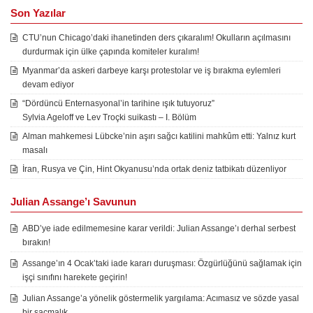
Son Yazılar
CTU’nun Chicago’daki ihanetinden ders çıkaralım! Okulların açılmasını
durdurmak için ülke çapında komiteler kuralım!
Myanmar’da askeri darbeye karşı protestolar ve iş bırakma eylemleri
devam ediyor
“Dördüncü Enternasyonal’in tarihine ışık tutuyoruz”
Sylvia Ageloff ve Lev Troçki suikastı – I. Bölüm
Alman mahkemesi Lübcke’nin aşırı sağcı katilini mahkûm etti: Yalnız kurt
masalı
İran, Rusya ve Çin, Hint Okyanusu’nda ortak deniz tatbikatı düzenliyor
Julian Assange’ı Savunun
ABD’ye iade edilmemesine karar verildi: Julian Assange’ı derhal serbest
bırakın!
Assange’ın 4 Ocak’taki iade kararı duruşması: Özgürlüğünü sağlamak için
işçi sınıfını harekete geçirin!
Julian Assange’a yönelik göstermelik yargılama: Acımasız ve sözde yasal
bir saçmalık