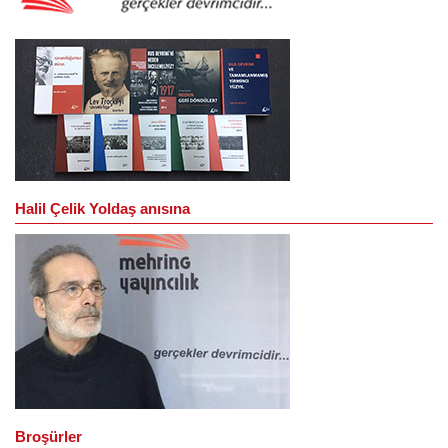
Halil Çelik Yoldaş anısına
Broşürler