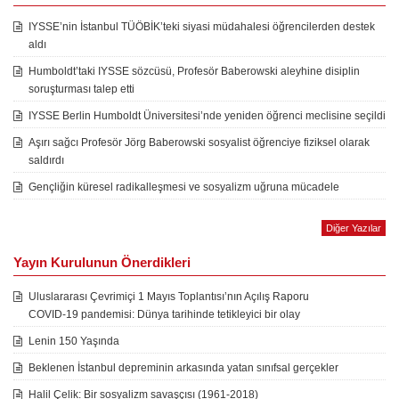
IYSSE’nin İstanbul TÜÖBİK’teki siyasi müdahalesi öğrencilerden destek
aldı
Humboldt’taki IYSSE sözcüsü, Profesör Baberowski aleyhine disiplin
soruşturması talep etti
IYSSE Berlin Humboldt Üniversitesi’nde yeniden öğrenci meclisine seçildi
Aşırı sağcı Profesör Jörg Baberowski sosyalist öğrenciye fiziksel olarak
saldırdı
Gençliğin küresel radikalleşmesi ve sosyalizm uğruna mücadele
Diğer Yazılar
Yayın Kurulunun Önerdikleri
Uluslararası Çevrimiçi 1 Mayıs Toplantısı’nın Açılış Raporu
COVID-19 pandemisi: Dünya tarihinde tetikleyici bir olay
Lenin 150 Yaşında
Beklenen İstanbul depreminin arkasında yatan sınıfsal gerçekler
Halil Çelik: Bir sosyalizm savaşçısı (1961-2018)