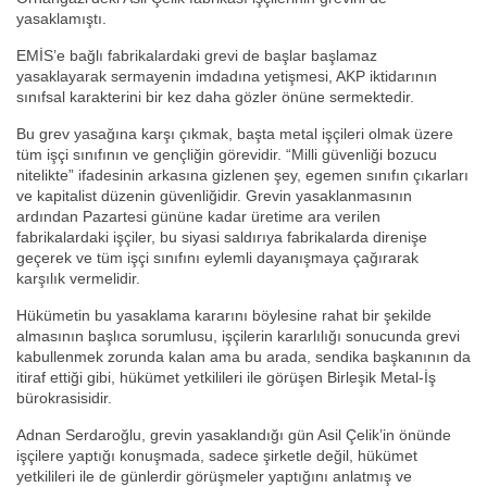
yasaklamıştı.
EMİS’e bağlı fabrikalardaki grevi de başlar başlamaz
yasaklayarak sermayenin imdadına yetişmesi, AKP iktidarının
sınıfsal karakterini bir kez daha gözler önüne sermektedir.
Bu grev yasağına karşı çıkmak, başta metal işçileri olmak üzere
tüm işçi sınıfının ve gençliğin görevidir. “Milli güvenliği bozucu
nitelikte” ifadesinin arkasına gizlenen şey, egemen sınıfın çıkarları
ve kapitalist düzenin güvenliğidir. Grevin yasaklanmasının
ardından Pazartesi gününe kadar üretime ara verilen
fabrikalardaki işçiler, bu siyasi saldırıya fabrikalarda direnişe
geçerek ve tüm işçi sınıfını eylemli dayanışmaya çağırarak
karşılık vermelidir.
Hükümetin bu yasaklama kararını böylesine rahat bir şekilde
almasının başlıca sorumlusu, işçilerin kararlılığı sonucunda grevi
kabullenmek zorunda kalan ama bu arada, sendika başkanının da
itiraf ettiği gibi, hükümet yetkilileri ile görüşen Birleşik Metal-İş
bürokrasisidir.
Adnan Serdaroğlu, grevin yasaklandığı gün Asil Çelik’in önünde
işçilere yaptığı konuşmada, sadece şirketle değil, hükümet
yetkilileri ile de günlerdir görüşmeler yaptığını anlatmış ve