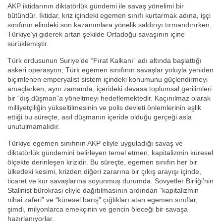
AKP iktidarının diktatörlük gündemi ile savaş yönelimi bir
bütündür. İktidar, kriz içindeki egemen sınıfı kurtarmak adına, işçi
sınıfının elindeki son kazanımlara yönelik saldırıyı tırmandırırken,
Türkiye’yi giderek artan şekilde Ortadoğu savaşının içine
sürüklemiştir.
Türk ordusunun Suriye’de “Fırat Kalkanı” adı altında başlattığı
askeri operasyon, Türk egemen sınıfının savaşlar yoluyla yeniden
biçimlenen emperyalist sistem içindeki konumunu güçlendirmeyi
amaçlarken, aynı zamanda, içerideki devasa toplumsal gerilimleri
bir “dış düşman”a yöneltmeyi hedeflemektedir. Kaçınılmaz olarak
milliyetçiliğin yükseltilmesinin ve polis devleti önlemlerinin eşlik
ettiği bu süreçte, asıl düşmanın içeride olduğu gerçeği asla
unutulmamalıdır.
Türkiye egemen sınıfının AKP eliyle uyguladığı savaş ve
diktatörlük gündemini belirleyen temel etmen, kapitalizmin küresel
ölçekte derinleşen krizidir. Bu süreçte, egemen sınıfın her bir
ülkedeki kesimi, krizden diğeri zararına bir çıkış arayışı içinde,
ticaret ve kur savaşlarına soyunmuş durumda. Sovyetler Birliği’nin
Stalinist bürokrasi eliyle dağıtılmasının ardından “kapitalizmin
nihai zaferi” ve “küresel barış” çığlıkları atan egemen sınıflar,
şimdi, milyonlarca emekçinin ve gencin öleceği bir savaşa
hazırlanıyorlar.