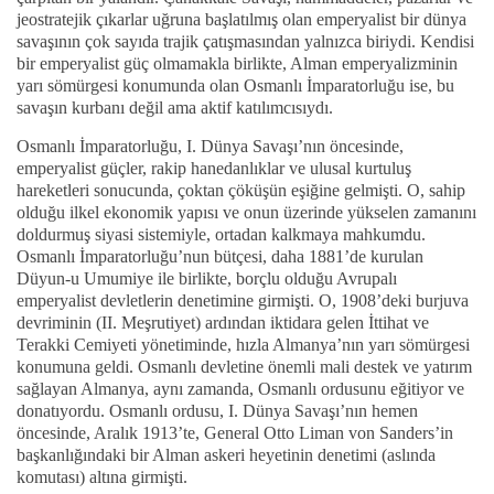
jeostratejik çıkarlar uğruna başlatılmış olan emperyalist bir dünya
savaşının çok sayıda trajik çatışmasından yalnızca biriydi. Kendisi
bir emperyalist güç olmamakla birlikte, Alman emperyalizminin
yarı sömürgesi konumunda olan Osmanlı İmparatorluğu ise, bu
savaşın kurbanı değil ama aktif katılımcısıydı.
Osmanlı İmparatorluğu, I. Dünya Savaşı’nın öncesinde,
emperyalist güçler, rakip hanedanlıklar ve ulusal kurtuluş
hareketleri sonucunda, çoktan çöküşün eşiğine gelmişti. O, sahip
olduğu ilkel ekonomik yapısı ve onun üzerinde yükselen zamanını
doldurmuş siyasi sistemiyle, ortadan kalkmaya mahkumdu.
Osmanlı İmparatorluğu’nun bütçesi, daha 1881’de kurulan
Düyun-u Umumiye ile birlikte, borçlu olduğu Avrupalı
emperyalist devletlerin denetimine girmişti. O, 1908’deki burjuva
devriminin (II. Meşrutiyet) ardından iktidara gelen İttihat ve
Terakki Cemiyeti yönetiminde, hızla Almanya’nın yarı sömürgesi
konumuna geldi. Osmanlı devletine önemli mali destek ve yatırım
sağlayan Almanya, aynı zamanda, Osmanlı ordusunu eğitiyor ve
donatıyordu. Osmanlı ordusu, I. Dünya Savaşı’nın hemen
öncesinde, Aralık 1913’te, General Otto Liman von Sanders’in
başkanlığındaki bir Alman askeri heyetinin denetimi (aslında
komutası) altına girmişti.