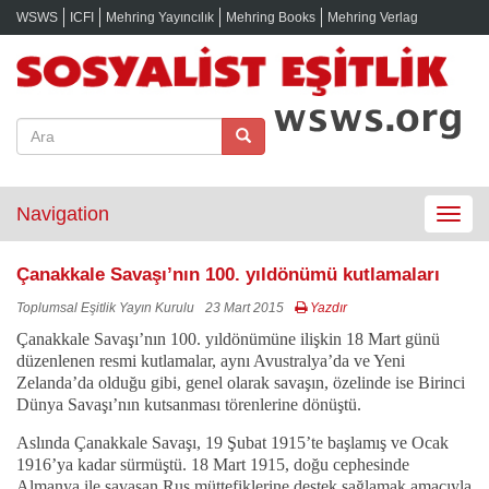
WSWS
ICFI
Mehring Yayıncılık
Mehring Books
Mehring Verlag
Navigation
Toggle
navigat
Çanakkale Savaşı’nın 100. yıldönümü kutlamaları
Toplumsal Eşitlik Yayın Kurulu
23 Mart 2015
Yazdır
Çanakkale Savaşı’nın 100. yıldönümüne ilişkin 18 Mart günü
düzenlenen resmi kutlamalar, aynı Avustralya’da ve Yeni
Zelanda’da olduğu gibi, genel olarak savaşın, özelinde ise Birinci
Dünya Savaşı’nın kutsanması törenlerine dönüştü.
Aslında Çanakkale Savaşı, 19 Şubat 1915’te başlamış ve Ocak
1916’ya kadar sürmüştü. 18 Mart 1915, doğu cephesinde
Almanya ile savaşan Rus müttefiklerine destek sağlamak amacıyla