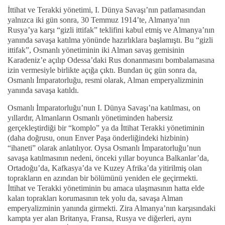
İttihat ve Terakki yönetimi, I. Dünya Savaşı’nın patlamasından
yalnızca iki gün sonra, 30 Temmuz 1914’te, Almanya’nın
Rusya’ya karşı “gizli ittifak” teklifini kabul etmiş ve Almanya’nın
yanında savaşa katılma yönünde hazırlıklara başlamıştı. Bu “gizli
ittifak”, Osmanlı yönetiminin iki Alman savaş gemisinin
Karadeniz’e açılıp Odessa’daki Rus donanmasını bombalamasına
izin vermesiyle birlikte açığa çıktı. Bundan üç gün sonra da,
Osmanlı İmparatorluğu, resmi olarak, Alman emperyalizminin
yanında savaşa katıldı.
Osmanlı İmparatorluğu’nun I. Dünya Savaşı’na katılması, on
yıllardır, Almanların Osmanlı yönetiminden habersiz
gerçekleştirdiği bir “komplo” ya da İttihat Terakki yönetiminin
(daha doğrusu, onun Enver Paşa önderliğindeki hizbinin)
“ihaneti” olarak anlatılıyor. Oysa Osmanlı İmparatorluğu’nun
savaşa katılmasının nedeni, önceki yıllar boyunca Balkanlar’da,
Ortadoğu’da, Kafkasya’da ve Kuzey Afrika’da yitirilmiş olan
toprakların en azından bir bölümünü yeniden ele geçirmekti.
İttihat ve Terakki yönetiminin bu amaca ulaşmasının hatta elde
kalan toprakları korumasının tek yolu da, savaşa Alman
emperyalizminin yanında girmekti. Zira Almanya’nın karşısındaki
kampta yer alan Britanya, Fransa, Rusya ve diğerleri, aynı