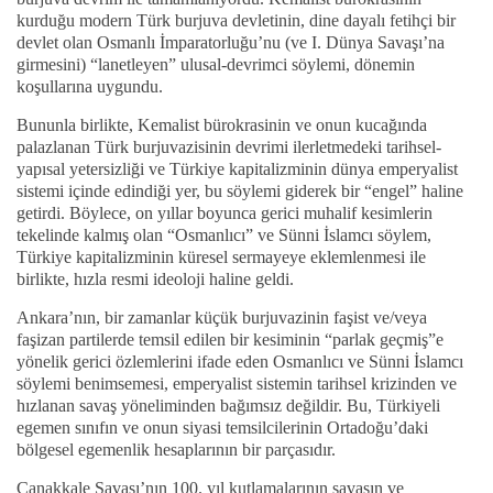
kurduğu modern Türk burjuva devletinin, dine dayalı fetihçi bir
devlet olan Osmanlı İmparatorluğu’nu (ve I. Dünya Savaşı’na
girmesini) “lanetleyen” ulusal-devrimci söylemi, dönemin
koşullarına uygundu.
Bununla birlikte, Kemalist bürokrasinin ve onun kucağında
palazlanan Türk burjuvazisinin devrimi ilerletmedeki tarihsel-
yapısal yetersizliği ve Türkiye kapitalizminin dünya emperyalist
sistemi içinde edindiği yer, bu söylemi giderek bir “engel” haline
getirdi. Böylece, on yıllar boyunca gerici muhalif kesimlerin
tekelinde kalmış olan “Osmanlıcı” ve Sünni İslamcı söylem,
Türkiye kapitalizminin küresel sermayeye eklemlenmesi ile
birlikte, hızla resmi ideoloji haline geldi.
Ankara’nın, bir zamanlar küçük burjuvazinin faşist ve/veya
faşizan partilerde temsil edilen bir kesiminin “parlak geçmiş”e
yönelik gerici özlemlerini ifade eden Osmanlıcı ve Sünni İslamcı
söylemi benimsemesi, emperyalist sistemin tarihsel krizinden ve
hızlanan savaş yöneliminden bağımsız değildir. Bu, Türkiyeli
egemen sınıfın ve onun siyasi temsilcilerinin Ortadoğu’daki
bölgesel egemenlik hesaplarının bir parçasıdır.
Çanakkale Savaşı’nın 100. yıl kutlamalarının savaşın ve