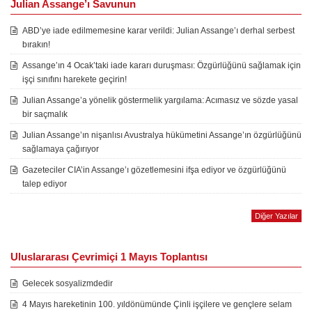
Julian Assange’ı Savunun
ABD’ye iade edilmemesine karar verildi: Julian Assange’ı derhal serbest
bırakın!
Assange’ın 4 Ocak’taki iade kararı duruşması: Özgürlüğünü sağlamak için
işçi sınıfını harekete geçirin!
Julian Assange’a yönelik göstermelik yargılama: Acımasız ve sözde yasal
bir saçmalık
Julian Assange’ın nişanlısı Avustralya hükümetini Assange’ın özgürlüğünü
sağlamaya çağırıyor
Gazeteciler CIA’in Assange’ı gözetlemesini ifşa ediyor ve özgürlüğünü
talep ediyor
Diğer Yazılar
Uluslararası Çevrimiçi 1 Mayıs Toplantısı
Gelecek sosyalizmdedir
4 Mayıs hareketinin 100. yıldönümünde Çinli işçilere ve gençlere selam