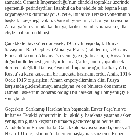
zamanda Osmanlı İmparatorluğu’nun elindeki topraklar üzerinde
egemenlik peşindeydiler; İstanbul da bu tehdide tek başına karşı
koyamayacak durumdaydı. Özetle, İttihat ve Terakki yönetiminin
başka bir seçeneği yoktu. Osmanlı yönetimi, I. Dünya Savaşı’na
Almanya’nın yanında katılmaya, tarihsel ve uluslararası koşullar
eliyle mahkum edilmişti.
Çanakkale Savaşı’na dönersek, 1915 yılı başında, I. Dünya
Savaşı’nın Batı Cephesi (Almanya-Fransa) kilitlenmişti. Britanya-
Fransa ittifakının Almanya’yı yenilgiye uğratması için, Rusya’nın
doğudan ilerlemesi gerekiyordu ama Çarlık, bunu yapabilecek
durumda değildi. Dahası, Osmanlı İmparatorluğu, Kafkasya’da,
Rusya’ya karşı kapsamlı bir harekata hazırlanıyordu. Aralık 1914-
Ocak 1915’te girişilen; Alman emperyalizminin elini Rusya
karşısında güçlendirmeyi amaçlayan ve on binlerce donanımsız
Osmanlı askerinin donarak öldüğü bu harekat, ağır bir yenilgiyle
sonuçlandı.
Geçerken, Sarıkamış Harekatı’nın başındaki Enver Paşa’nın ve
İttihat ve Terakki yönetiminin, bu akıldışı harekatta yaşanan askeri
yenilginin günah keçisini bulmakta gecikmediğini belirtelim:
Anadolu’nun Ermeni halkı. Çanakkale Savaşı sırasında, önce, 24
Nisan 1915’te, İstanbul’dakilerden başlayarak yüzlerce Ermeni