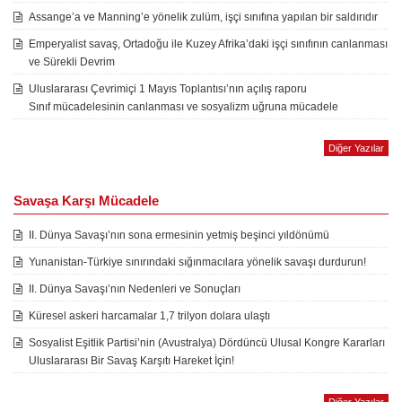
Assange’a ve Manning’e yönelik zulüm, işçi sınıfına yapılan bir saldırıdır
Emperyalist savaş, Ortadoğu ile Kuzey Afrika’daki işçi sınıfının canlanması
ve Sürekli Devrim
Uluslararası Çevrimiçi 1 Mayıs Toplantısı’nın açılış raporu
Sınıf mücadelesinin canlanması ve sosyalizm uğruna mücadele
Diğer Yazılar
Savaşa Karşı Mücadele
II. Dünya Savaşı’nın sona ermesinin yetmiş beşinci yıldönümü
Yunanistan-Türkiye sınırındaki sığınmacılara yönelik savaşı durdurun!
II. Dünya Savaşı’nın Nedenleri ve Sonuçları
Küresel askeri harcamalar 1,7 trilyon dolara ulaştı
Sosyalist Eşitlik Partisi’nin (Avustralya) Dördüncü Ulusal Kongre Kararları
Uluslararası Bir Savaş Karşıtı Hareket İçin!