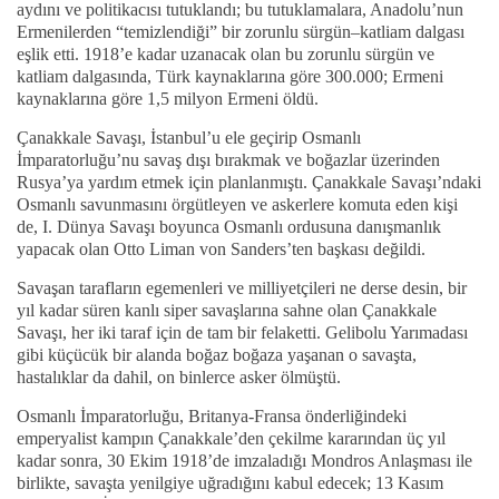
aydını ve politikacısı tutuklandı; bu tutuklamalara, Anadolu’nun
Ermenilerden “temizlendiği” bir zorunlu sürgün–katliam dalgası
eşlik etti. 1918’e kadar uzanacak olan bu zorunlu sürgün ve
katliam dalgasında, Türk kaynaklarına göre 300.000; Ermeni
kaynaklarına göre 1,5 milyon Ermeni öldü.
Çanakkale Savaşı, İstanbul’u ele geçirip Osmanlı
İmparatorluğu’nu savaş dışı bırakmak ve boğazlar üzerinden
Rusya’ya yardım etmek için planlanmıştı. Çanakkale Savaşı’ndaki
Osmanlı savunmasını örgütleyen ve askerlere komuta eden kişi
de, I. Dünya Savaşı boyunca Osmanlı ordusuna danışmanlık
yapacak olan Otto Liman von Sanders’ten başkası değildi.
Savaşan tarafların egemenleri ve milliyetçileri ne derse desin, bir
yıl kadar süren kanlı siper savaşlarına sahne olan Çanakkale
Savaşı, her iki taraf için de tam bir felaketti. Gelibolu Yarımadası
gibi küçücük bir alanda boğaz boğaza yaşanan o savaşta,
hastalıklar da dahil, on binlerce asker ölmüştü.
Osmanlı İmparatorluğu, Britanya-Fransa önderliğindeki
emperyalist kampın Çanakkale’den çekilme kararından üç yıl
kadar sonra, 30 Ekim 1918’de imzaladığı Mondros Anlaşması ile
birlikte, savaşta yenilgiye uğradığını kabul edecek; 13 Kasım