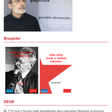
Broşürler
DEUK
CTU’nun Chicago’daki ihanetinden ders çıkaralım! Okulların açılmasını