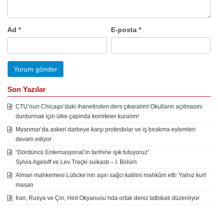
Ad
*
E-posta
*
Son Yazılar
CTU’nun Chicago’daki ihanetinden ders çıkaralım! Okulların açılmasını
durdurmak için ülke çapında komiteler kuralım!
Myanmar’da askeri darbeye karşı protestolar ve iş bırakma eylemleri
devam ediyor
“Dördüncü Enternasyonal’in tarihine ışık tutuyoruz”
Sylvia Ageloff ve Lev Troçki suikastı – I. Bölüm
Alman mahkemesi Lübcke’nin aşırı sağcı katilini mahkûm etti: Yalnız kurt
masalı
İran, Rusya ve Çin, Hint Okyanusu’nda ortak deniz tatbikatı düzenliyor