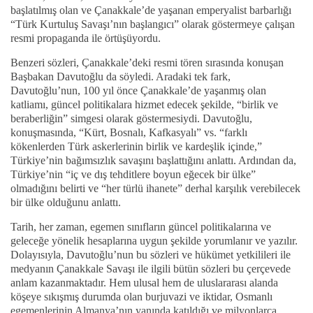
başlatılmış olan ve Çanakkale’de yaşanan emperyalist barbarlığı
“Türk Kurtuluş Savaşı’nın başlangıcı” olarak göstermeye çalışan
resmi propaganda ile örtüşüyordu.
Benzeri sözleri, Çanakkale’deki resmi tören sırasında konuşan
Başbakan Davutoğlu da söyledi. Aradaki tek fark,
Davutoğlu’nun, 100 yıl önce Çanakkale’de yaşanmış olan
katliamı, güncel politikalara hizmet edecek şekilde, “birlik ve
beraberliğin” simgesi olarak göstermesiydi. Davutoğlu,
konuşmasında, “Kürt, Bosnalı, Kafkasyalı” vs. “farklı
kökenlerden Türk askerlerinin birlik ve kardeşlik içinde,”
Türkiye’nin bağımsızlık savaşını başlattığını anlattı. Ardından da,
Türkiye’nin “iç ve dış tehditlere boyun eğecek bir ülke”
olmadığını belirti ve “her türlü ihanete” derhal karşılık verebilecek
bir ülke olduğunu anlattı.
Tarih, her zaman, egemen sınıfların güncel politikalarına ve
geleceğe yönelik hesaplarına uygun şekilde yorumlanır ve yazılır.
Dolayısıyla, Davutoğlu’nun bu sözleri ve hükümet yetkilileri ile
medyanın Çanakkale Savaşı ile ilgili bütün sözleri bu çerçevede
anlam kazanmaktadır. Hem ulusal hem de uluslararası alanda
köşeye sıkışmış durumda olan burjuvazi ve iktidar, Osmanlı
egemenlerinin Almanya’nın yanında katıldığı ve milyonlarca