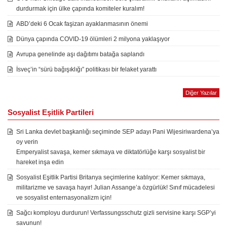
durdurmak için ülke çapında komiteler kuralım!
ABD’deki 6 Ocak faşizan ayaklanmasının önemi
Dünya çapında COVID-19 ölümleri 2 milyona yaklaşıyor
Avrupa genelinde aşı dağıtımı batağa saplandı
İsveç’in “sürü bağışıklığı” politikası bir felaket yarattı
Diğer Yazılar
Sosyalist Eşitlik Partileri
Sri Lanka devlet başkanlığı seçiminde SEP adayı Pani Wijesiriwardena’ya
oy verin
Emperyalist savaşa, kemer sıkmaya ve diktatörlüğe karşı sosyalist bir
hareket inşa edin
Sosyalist Eşitlik Partisi Britanya seçimlerine katılıyor: Kemer sıkmaya,
militarizme ve savaşa hayır! Julian Assange’a özgürlük! Sınıf mücadelesi
ve sosyalist enternasyonalizm için!
Sağcı komployu durdurun! Verfassungsschutz gizli servisine karşı SGP’yi
savunun!