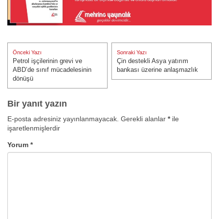
Yazı
Önceki Yazı
Sonraki Yazı
gezinmesi
Petrol işçilerinin grevi ve
Çin destekli Asya yatırım
Önceki Yazı:
Sonraki Yazı:
ABD’de sınıf mücadelesinin
bankası üzerine anlaşmazlık
dönüşü
Bir yanıt yazın
E-posta adresiniz yayınlanmayacak.
Gerekli alanlar
*
ile
işaretlenmişlerdir
Yorum
*