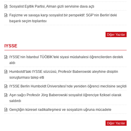
Sosyalist Eşitlik Partisi, Alman gizli servisine dava açtı
Faşizme ve savaşa karşı sosyalist bir perspektif: SGP’nin Berlin’deki
başarılı seçim toplantısı
Diğer Yazılar
IYSSE
IYSSE’nin İstanbul TÜÖBİK’teki siyasi müdahalesi öğrencilerden destek
aldı
Humboldt’taki IYSSE sözcüsü, Profesör Baberowski aleyhine disiplin
soruşturması talep etti
IYSSE Berlin Humboldt Üniversitesi’nde yeniden öğrenci meclisine seçildi
Aşırı sağcı Profesör Jörg Baberowski sosyalist öğrenciye fiziksel olarak
saldırdı
Gençliğin küresel radikalleşmesi ve sosyalizm uğruna mücadele
Diğer Yazılar