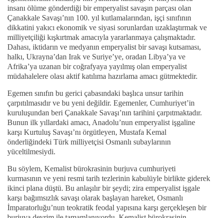
insanı ölüme gönderdiği bir emperyalist savaşın parçası olan
Çanakkale Savaşı’nın 100. yıl kutlamalarından, işçi sınıfının
dikkatini yakıcı ekonomik ve siyasi sorunlardan uzaklaştırmak ve
milliyetçiliği kışkırtmak amacıyla yararlanmaya çalışmaktadır.
Dahası, iktidarın ve medyanın emperyalist bir savaşı kutsaması,
halkı, Ukrayna’dan Irak ve Suriye’ye, oradan Libya’ya ve
Afrika’ya uzanan bir coğrafyaya yayılmış olan emperyalist
müdahalelere olası aktif katılıma hazırlama amacı gütmektedir.
Egemen sınıfın bu gerici çabasındaki başlıca unsur tarihin
çarpıtılmasıdır ve bu yeni değildir. Egemenler, Cumhuriyet’in
kuruluşundan beri Çanakkale Savaşı’nın tarihini çarpıtmaktadır.
Bunun ilk yıllardaki amacı, Anadolu’nun emperyalist işgaline
karşı Kurtuluş Savaşı’nı örgütleyen, Mustafa Kemal
önderliğindeki Türk milliyetçisi Osmanlı subaylarının
yüceltilmesiydi.
Bu söylem, Kemalist bürokrasinin burjuva cumhuriyeti
kurmasının ve yeni resmi tarih tezlerinin kabulüyle birlikte giderek
ikinci plana düştü. Bu anlaşılır bir şeydi; zira emperyalist işgale
karşı bağımsızlık savaşı olarak başlayan hareket, Osmanlı
İmparatorluğu’nun teokratik feodal yapısına karşı gerçekleşen bir
burjuva devrim ile tamamlanıyordu. Kemalist bürokrasinin