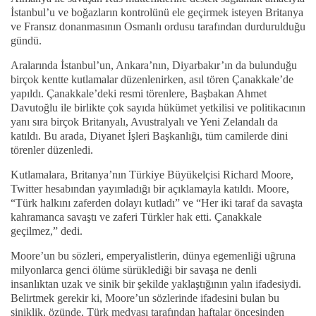
İstanbul’u ve boğazların kontrolünü ele geçirmek isteyen Britanya
ve Fransız donanmasının Osmanlı ordusu tarafından durdurulduğu
gündü.
Aralarında İstanbul’un, Ankara’nın, Diyarbakır’ın da bulunduğu
birçok kentte kutlamalar düzenlenirken, asıl tören Çanakkale’de
yapıldı. Çanakkale’deki resmi törenlere, Başbakan Ahmet
Davutoğlu ile birlikte çok sayıda hükümet yetkilisi ve politikacının
yanı sıra birçok Britanyalı, Avustralyalı ve Yeni Zelandalı da
katıldı. Bu arada, Diyanet İşleri Başkanlığı, tüm camilerde dini
törenler düzenledi.
Kutlamalara, Britanya’nın Türkiye Büyükelçisi Richard Moore,
Twitter hesabından yayımladığı bir açıklamayla katıldı. Moore,
“Türk halkını zaferden dolayı kutladı” ve “Her iki taraf da savaşta
kahramanca savaştı ve zaferi Türkler hak etti. Çanakkale
geçilmez,” dedi.
Moore’un bu sözleri, emperyalistlerin, dünya egemenliği uğruna
milyonlarca genci ölüme sürüklediği bir savaşa ne denli
insanlıktan uzak ve sinik bir şekilde yaklaştığının yalın ifadesiydi.
Belirtmek gerekir ki, Moore’un sözlerinde ifadesini bulan bu
siniklik, özünde, Türk medyası tarafından haftalar öncesinden