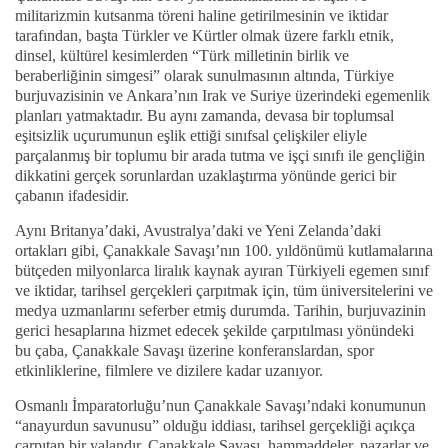
militarizmin kutsanma töreni haline getirilmesinin ve iktidar
tarafından, başta Türkler ve Kürtler olmak üzere farklı etnik,
dinsel, kültürel kesimlerden “Türk milletinin birlik ve
beraberliğinin simgesi” olarak sunulmasının altında, Türkiye
burjuvazisinin ve Ankara’nın Irak ve Suriye üzerindeki egemenlik
planları yatmaktadır. Bu aynı zamanda, devasa bir toplumsal
eşitsizlik uçurumunun eşlik ettiği sınıfsal çelişkiler eliyle
parçalanmış bir toplumu bir arada tutma ve işçi sınıfı ile gençliğin
dikkatini gerçek sorunlardan uzaklaştırma yönünde gerici bir
çabanın ifadesidir.
Aynı Britanya’daki, Avustralya’daki ve Yeni Zelanda’daki
ortakları gibi, Çanakkale Savaşı’nın 100. yıldönümü kutlamalarına
bütçeden milyonlarca liralık kaynak ayıran Türkiyeli egemen sınıf
ve iktidar, tarihsel gerçekleri çarpıtmak için, tüm üniversitelerini ve
medya uzmanlarını seferber etmiş durumda. Tarihin, burjuvazinin
gerici hesaplarına hizmet edecek şekilde çarpıtılması yönündeki
bu çaba, Çanakkale Savaşı üzerine konferanslardan, spor
etkinliklerine, filmlere ve dizilere kadar uzanıyor.
Osmanlı İmparatorluğu’nun Çanakkale Savaşı’ndaki konumunun
“anayurdun savunusu” olduğu iddiası, tarihsel gerçekliği açıkça
çarpıtan bir yalandır. Çanakkale Savaşı, hammaddeler, pazarlar ve