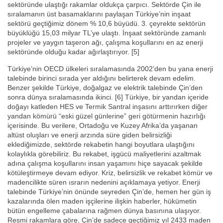
sektöründe ulaştığı rakamlar oldukça çarpıcı. Sektörde Çin ile
sıralamanın üst basamaklarını paylaşan Türkiye’nin inşaat
sektörü geçtiğimiz dönem % 10,6 büyüdü. 3. çeyrekte sektörün
büyüklüğü 15,03 milyar TL’ye ulaştı. İnşaat sektöründe zamanlı
projeler ve yaygın taşeron ağı, çalışma koşullarını en az enerji
sektöründe olduğu kadar ağırlaştırıyor. [5]
Türkiye’nin OECD ülkeleri sıralamasında 2002’den bu yana enerji
talebinde birinci sırada yer aldığını belirterek devam edelim.
Benzer şekilde Türkiye, doğalgaz ve elektrik talebinde Çin’den
sonra dünya sıralamasında ikinci. [6] Türkiye, bir yandan içeride
doğayı katleden HES ve Termik Santral inşasını arttırırken diğer
yandan kömürü “eski güzel günlerine” geri götürmenin hazırlığı
içerisinde. Bu verilere, Ortadoğu ve Kuzey Afrika’da yaşanan
altüst oluşları ve enerji arzında süre giden belirsizliği
eklediğimizde, sektörde rekabetin hangi boyutlara ulaştığını
kolaylıkla görebiliriz. Bu rekabet, işgücü maliyetlerini azaltmak
adına çalışma koşullarını insan yaşamını hiçe sayacak şekilde
kötüleştirmeye devam ediyor. Kriz, belirsizlik ve rekabet kömür ve
madencilikte süren ısrarın nedenini açıklamaya yetiyor. Enerji
talebinde Türkiye’nin önünde seyreden Çin’de, hemen her gün iş
kazalarında ölen maden işçilerine ilişkin haberler, hükümetin
bütün engelleme çabalarına rağmen dünya basınına ulaşıyor.
Resmi rakamlara göre, Çin’de sadece geçtiğimiz yıl 2433 maden