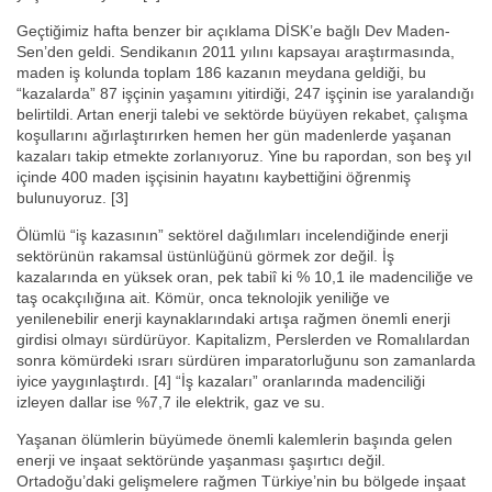
Geçtiğimiz hafta benzer bir açıklama DİSK’e bağlı Dev Maden-
Sen’den geldi. Sendikanın 2011 yılını kapsayaı araştırmasında,
maden iş kolunda toplam 186 kazanın meydana geldiği, bu
“kazalarda” 87 işçinin yaşamını yitirdiği, 247 işçinin ise yaralandığı
belirtildi. Artan enerji talebi ve sektörde büyüyen rekabet, çalışma
koşullarını ağırlaştırırken hemen her gün madenlerde yaşanan
kazaları takip etmekte zorlanıyoruz. Yine bu rapordan, son beş yıl
içinde 400 maden işçisinin hayatını kaybettiğini öğrenmiş
bulunuyoruz. [3]
Ölümlü “iş kazasının” sektörel dağılımları incelendiğinde enerji
sektörünün rakamsal üstünlüğünü görmek zor değil. İş
kazalarında en yüksek oran, pek tabiî ki % 10,1 ile madenciliğe ve
taş ocakçılığına ait. Kömür, onca teknolojik yeniliğe ve
yenilenebilir enerji kaynaklarındaki artışa rağmen önemli enerji
girdisi olmayı sürdürüyor. Kapitalizm, Perslerden ve Romalılardan
sonra kömürdeki ısrarı sürdüren imparatorluğunu son zamanlarda
iyice yaygınlaştırdı. [4] “İş kazaları” oranlarında madenciliği
izleyen dallar ise %7,7 ile elektrik, gaz ve su.
Yaşanan ölümlerin büyümede önemli kalemlerin başında gelen
enerji ve inşaat sektöründe yaşanması şaşırtıcı değil.
Ortadoğu’daki gelişmelere rağmen Türkiye’nin bu bölgede inşaat