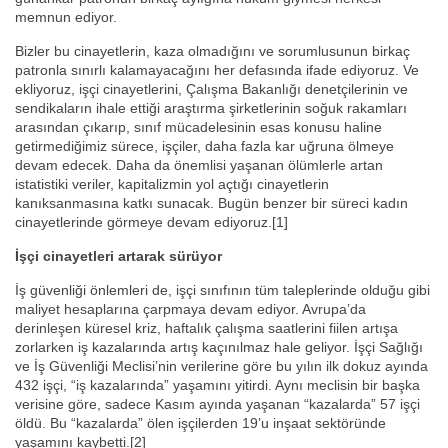
memnun ediyor.
Bizler bu cinayetlerin, kaza olmadığını ve sorumlusunun birkaç
patronla sınırlı kalamayacağını her defasında ifade ediyoruz. Ve
ekliyoruz, işçi cinayetlerini, Çalışma Bakanlığı denetçilerinin ve
sendikaların ihale ettiği araştırma şirketlerinin soğuk rakamları
arasından çıkarıp, sınıf mücadelesinin esas konusu haline
getirmediğimiz sürece, işçiler, daha fazla kar uğruna ölmeye
devam edecek. Daha da önemlisi yaşanan ölümlerle artan
istatistiki veriler, kapitalizmin yol açtığı cinayetlerin
kanıksanmasına katkı sunacak. Bugün benzer bir süreci kadın
cinayetlerinde görmeye devam ediyoruz.[1]
İşçi cinayetleri artarak sürüyor
İş güvenliği önlemleri de, işçi sınıfının tüm taleplerinde olduğu gibi
maliyet hesaplarına çarpmaya devam ediyor. Avrupa’da
derinleşen küresel kriz, haftalık çalışma saatlerini fiilen artışa
zorlarken iş kazalarında artış kaçınılmaz hale geliyor. İşçi Sağlığı
ve İş Güvenliği Meclisi’nin verilerine göre bu yılın ilk dokuz ayında
432 işçi, “iş kazalarında” yaşamını yitirdi. Aynı meclisin bir başka
verisine göre, sadece Kasım ayında yaşanan “kazalarda” 57 işçi
öldü. Bu “kazalarda” ölen işçilerden 19’u inşaat sektöründe
yaşamını kaybetti.[2]