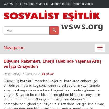
WSWS
ICFI
Mehring Yayıncılık
Mehring Books
Mehring Verlag
Navigation
Toggle
navigat
Büyüme Rakamları, Enerji Talebinde Yaşanan Artış
ve İşçi Cinayetleri
Hakan Aktaş
4 Ocak 2012
Yazdır
Ölümlü “iş kazaları” meselesi, -eğer bu kazalarda onlarca işçi
ölmediyse- hala birkaç sendikanın ve sol çevrenin yayınlarında
sıkışıp kalmaya devam ediyor. Burjuva basını onları görmezden
geliyor. Şu ya da bu şekilde üzerine gidilen birkaç iş cinayetinin,
patronlar tarafından ölen işçilerin ailelerine ödenen “kan
parasıyla” sonuçlandığını biliyoruz. Biraz daha ileri gidilirse birkaç
günahkar patronun birkaç aylığına hüküm giymesi herkesi