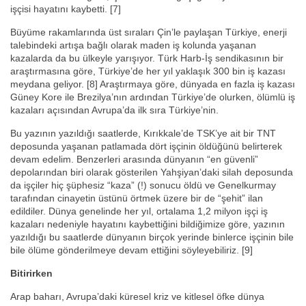
işçisi hayatını kaybetti. [7]
Büyüme rakamlarında üst sıraları Çin’le paylaşan Türkiye, enerji
talebindeki artışa bağlı olarak maden iş kolunda yaşanan
kazalarda da bu ülkeyle yarışıyor. Türk Harb-İş sendikasının bir
araştırmasına göre, Türkiye’de her yıl yaklaşık 300 bin iş kazası
meydana geliyor. [8] Araştırmaya göre, dünyada en fazla iş kazası
Güney Kore ile Brezilya’nın ardından Türkiye’de olurken, ölümlü iş
kazaları açısından Avrupa’da ilk sıra Türkiye’nin.
Bu yazının yazıldığı saatlerde, Kırıkkale’de TSK’ye ait bir TNT
deposunda yaşanan patlamada dört işçinin öldüğünü belirterek
devam edelim. Benzerleri arasında dünyanın “en güvenli”
depolarından biri olarak gösterilen Yahşiyan’daki silah deposunda
da işçiler hiç şüphesiz “kaza” (!) sonucu öldü ve Genelkurmay
tarafından cinayetin üstünü örtmek üzere bir de “şehit” ilan
edildiler. Dünya genelinde her yıl, ortalama 1,2 milyon işçi iş
kazaları nedeniyle hayatını kaybettiğini bildiğimize göre, yazının
yazıldığı bu saatlerde dünyanın birçok yerinde binlerce işçinin bile
bile ölüme gönderilmeye devam ettiğini söyleyebiliriz. [9]
Bitirirken
Arap baharı, Avrupa’daki küresel kriz ve kitlesel öfke dünya