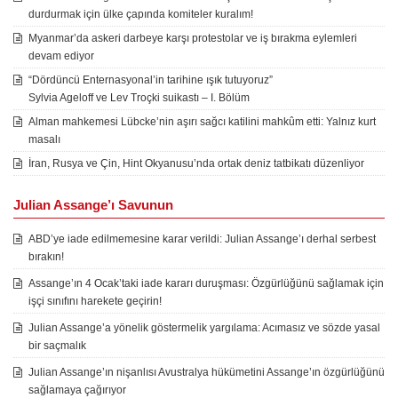
durdurmak için ülke çapında komiteler kuralım!
Myanmar’da askeri darbeye karşı protestolar ve iş bırakma eylemleri
devam ediyor
“Dördüncü Enternasyonal’in tarihine ışık tutuyoruz”
Sylvia Ageloff ve Lev Troçki suikastı – I. Bölüm
Alman mahkemesi Lübcke’nin aşırı sağcı katilini mahkûm etti: Yalnız kurt
masalı
İran, Rusya ve Çin, Hint Okyanusu’nda ortak deniz tatbikatı düzenliyor
Julian Assange’ı Savunun
ABD’ye iade edilmemesine karar verildi: Julian Assange’ı derhal serbest
bırakın!
Assange’ın 4 Ocak’taki iade kararı duruşması: Özgürlüğünü sağlamak için
işçi sınıfını harekete geçirin!
Julian Assange’a yönelik göstermelik yargılama: Acımasız ve sözde yasal
bir saçmalık
Julian Assange’ın nişanlısı Avustralya hükümetini Assange’ın özgürlüğünü
sağlamaya çağırıyor