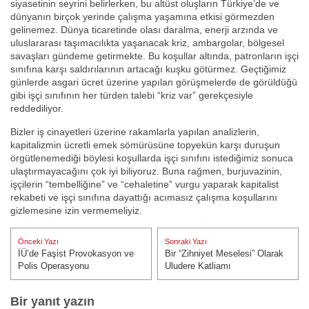
siyasetinin seyrini belirlerken, bu altüst oluşların Türkiye’de ve
dünyanın birçok yerinde çalışma yaşamına etkisi görmezden
gelinemez. Dünya ticaretinde olası daralma, enerji arzında ve
uluslararası taşımacılıkta yaşanacak kriz, ambargolar, bölgesel
savaşları gündeme getirmekte. Bu koşullar altında, patronların işçi
sınıfına karşı saldırılarının artacağı kuşku götürmez. Geçtiğimiz
günlerde asgari ücret üzerine yapılan görüşmelerde de görüldüğü
gibi işçi sınıfının her türden talebi “kriz var” gerekçesiyle
reddediliyor.
Bizler iş cinayetleri üzerine rakamlarla yapılan analizlerin,
kapitalizmin ücretli emek sömürüsüne topyekün karşı duruşun
örgütlenemediği böylesi koşullarda işçi sınıfını istediğimiz sonuca
ulaştırmayacağını çok iyi biliyoruz. Buna rağmen, burjuvazinin,
işçilerin “tembelliğine” ve “cehaletine” vurgu yaparak kapitalist
rekabeti ve işçi sınıfına dayattığı acımasız çalışma koşullarını
gizlemesine izin vermemeliyiz.
Yazı
Önceki Yazı
Sonraki Yazı
gezinmesi
İÜ’de Faşist Provokasyon ve
Bir “Zihniyet Meselesi” Olarak
Önceki Yazı:
Sonraki Yazı:
Polis Operasyonu
Uludere Katliamı
Bir yanıt yazın