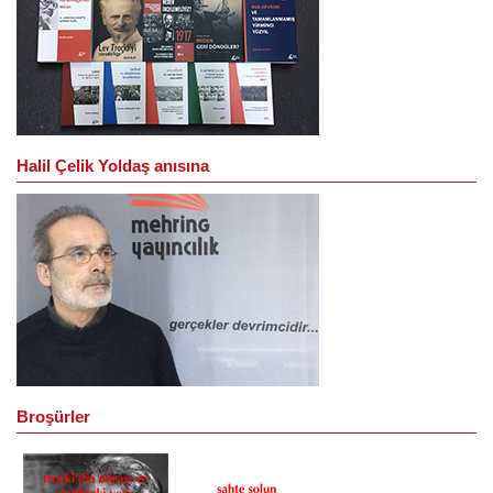
Halil Çelik Yoldaş anısına
Broşürler