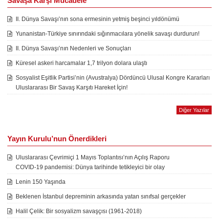
Savaşa Karşı Mücadele
II. Dünya Savaşı’nın sona ermesinin yetmiş beşinci yıldönümü
Yunanistan-Türkiye sınırındaki sığınmacılara yönelik savaşı durdurun!
II. Dünya Savaşı’nın Nedenleri ve Sonuçları
Küresel askeri harcamalar 1,7 trilyon dolara ulaştı
Sosyalist Eşitlik Partisi’nin (Avustralya) Dördüncü Ulusal Kongre Kararları
Uluslararası Bir Savaş Karşıtı Hareket İçin!
Diğer Yazılar
Yayın Kurulu’nun Önerdikleri
Uluslararası Çevrimiçi 1 Mayıs Toplantısı’nın Açılış Raporu
COVID-19 pandemisi: Dünya tarihinde tetikleyici bir olay
Lenin 150 Yaşında
Beklenen İstanbul depreminin arkasında yatan sınıfsal gerçekler
Halil Çelik: Bir sosyalizm savaşçısı (1961-2018)