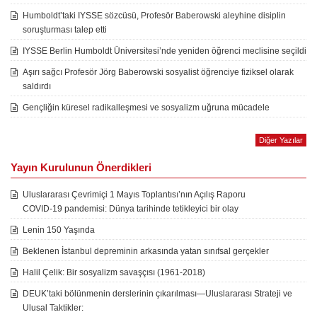
Humboldt’taki IYSSE sözcüsü, Profesör Baberowski aleyhine disiplin
soruşturması talep etti
IYSSE Berlin Humboldt Üniversitesi’nde yeniden öğrenci meclisine seçildi
Aşırı sağcı Profesör Jörg Baberowski sosyalist öğrenciye fiziksel olarak
saldırdı
Gençliğin küresel radikalleşmesi ve sosyalizm uğruna mücadele
Diğer Yazılar
Yayın Kurulunun Önerdikleri
Uluslararası Çevrimiçi 1 Mayıs Toplantısı’nın Açılış Raporu
COVID-19 pandemisi: Dünya tarihinde tetikleyici bir olay
Lenin 150 Yaşında
Beklenen İstanbul depreminin arkasında yatan sınıfsal gerçekler
Halil Çelik: Bir sosyalizm savaşçısı (1961-2018)
DEUK’taki bölünmenin derslerinin çıkarılması—Uluslararası Strateji ve
Ulusal Taktikler: