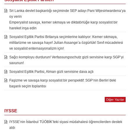
Sri Lanka devlet başkanlığı seçiminde SEP adayı Pani Wijesiriwardena’ya
oy verin
Emperyalist savaşa, kemer sıkmaya ve diktatörlüğe karşı sosyalist bir
hareket inşa edin
Sosyalist Eşitlik Partisi Britanya seçimlerine katılıyor: Kemer sıkmaya,
militarizme ve savaşa hayır! Julian Assange’a özgürlük! Sınıf mücadelesi
ve sosyalist enternasyonalizm için!
Sağcı komployu durdurun! Verfassungsschutz gizli servisine karşı SGP’yi
savunun!
Sosyalist Eşitlik Partisi, Alman gizli servisine dava açtı
Faşizme ve savaşa karşı sosyalist bir perspektif: SGP’nin Berlin’deki
başarılı seçim toplantısı
Diğer Yazılar
IYSSE
IYSSE’nin İstanbul TÜÖBİK’teki siyasi müdahalesi öğrencilerden destek
aldı