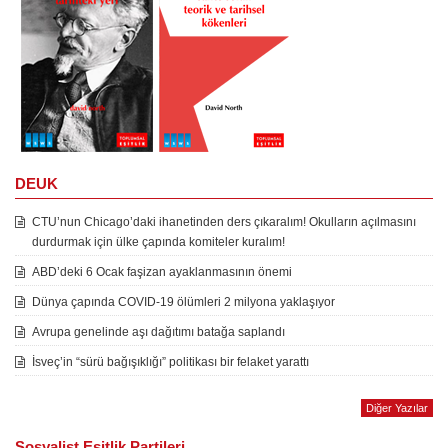
DEUK
CTU’nun Chicago’daki ihanetinden ders çıkaralım! Okulların açılmasını
durdurmak için ülke çapında komiteler kuralım!
ABD’deki 6 Ocak faşizan ayaklanmasının önemi
Dünya çapında COVID-19 ölümleri 2 milyona yaklaşıyor
Avrupa genelinde aşı dağıtımı batağa saplandı
İsveç’in “sürü bağışıklığı” politikası bir felaket yarattı
Diğer Yazılar
Sosyalist Eşitlik Partileri