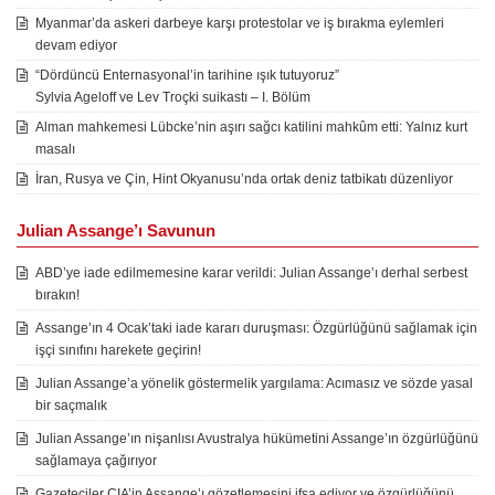
Myanmar’da askeri darbeye karşı protestolar ve iş bırakma eylemleri
devam ediyor
“Dördüncü Enternasyonal’in tarihine ışık tutuyoruz”
Sylvia Ageloff ve Lev Troçki suikastı – I. Bölüm
Alman mahkemesi Lübcke’nin aşırı sağcı katilini mahkûm etti: Yalnız kurt
masalı
İran, Rusya ve Çin, Hint Okyanusu’nda ortak deniz tatbikatı düzenliyor
Julian Assange’ı Savunun
ABD’ye iade edilmemesine karar verildi: Julian Assange’ı derhal serbest
bırakın!
Assange’ın 4 Ocak’taki iade kararı duruşması: Özgürlüğünü sağlamak için
işçi sınıfını harekete geçirin!
Julian Assange’a yönelik göstermelik yargılama: Acımasız ve sözde yasal
bir saçmalık
Julian Assange’ın nişanlısı Avustralya hükümetini Assange’ın özgürlüğünü
sağlamaya çağırıyor
Gazeteciler CIA’in Assange’ı gözetlemesini ifşa ediyor ve özgürlüğünü