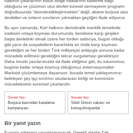
halkının çıkarlarının bütün bölge halklarının kaderine bağlı
olduğunu ve çözümün ulus devleti küresel sermayenin programı
doğrultusunda “demokratikleştirmekten” değil, aksine burjuva ulus
devletleri ve onların sınırlarını yıkmaktan geçtiğini ifade ediyoruz.
Bu aynı zamanda, Kürt halkının demokratik özerklik temelinde
iradesini ortaya koyması durumunda, kendisine karşı girişilen
başta devletinki olmak üzere her türden saldırıya, bugün olduğu
gibi yarın da sosyalistlerin kararlılıkla en önde karşı koyması
gerektiğini ve her türden Türk milliyetçisi anlayışla sonuna kadar
mücadele edilmesi gerektiğini tekrar vurgulamayı gerektiriyor.
Daha önceki yazılarımızda da ifade ettiğimiz gibi, bu tutumumuz,
bugüne kadar ortaya koymuş olduğumuz enternasyonalist-
Marksist çözümlemeye dayanıyor; burada temel yaklaşımımızı
belirleyen şey işçi sınıfının uluslararası birliği ve komünizm
mücadelesinin evrensel çıkarlarıdır.
Yazı
Önceki Yazı
Sonraki Yazı
gezinmesi
Burjuva basından karalama
Sibel Üresin vakası ve
Önceki Yazı:
Sonraki Yazı:
kampanyası
konuşulmayanlar
Bir yanıt yazın
E-posta adresiniz yayınlanmayacak.
Gerekli alanlar
*
ile