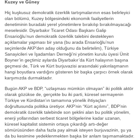
Kuzey ve Güney
Hiç kuşkusuz demokratik özerklik tartışmalarının esas belirleyici
olan bölümü, Kuzey bölgesindeki ekonomik faaliyetlerin
denetiminin buradaki yerel yönetimlere bırakılıp bırakılmayacağı
meselesidir. Diyarbakır Ticaret Odası Başkanı Galip
Ensarioğlu’nun demokratik özerklik talebini destekleyen
açıklamalar yapması bir yana (bu arada Ensarioğlu’nun
seçimlerde AKP’den aday olduğunu da belirtelim), Türkiye
Sanayicileri ve İşadamları Derneği’ni yönetim kurulu üyesi Ümit
Boyner’in geçtimiz aylarda Diyarbakır’da Kürt halayının başına
geçmesi de, Türk ve Kürt burjuvazisi arasındaki yakınlaşmanın
hangi boyutlara vardığını gösteren bir başka çarpıcı örnek olarak
karşımızda durmaktadır.
Bugün AKP ve BDP, “uzlaşması mümkün olmayan” iki politik aktör
olarak gözükse de, gerçekte bu iki parti, küresel sermayenin
Türkiye ve Kürdistan’ın tamamına yönelik ihtiyaçları
doğrultusunda politika üretiyor. AKP’nin “Kürt açılımı”, BDP’nin
demokratik özerklik talebinde son şeklini alan bu politik yönelim,
enerji yollarından serbest ticaret bölgelerine kadar uzanan,
küresel kapitalist sistemin ortaya çıkardığı artı-değer
sömürüsünden daha fazla pay almak isteyen burjuvazinin, şu ya
da bu kesimine yedeklenmekten başka bir anlam taşımamaktadır.