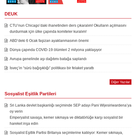
DEUK
CTU’nun Chicago’daki ihanetinden ders çıkaralım! Okulların açılmasını
durdurmak için ülke çapında komiteler kuralım!
ABD’deki 6 Ocak faşizan ayaklanmasının önemi
Dünya çapında COVID-19 ölümleri 2 milyona yaklaşıyor
Avrupa genelinde aşı dağıtımı batağa saplandı
İsveç’in “sürü bağışıklığı” politikası bir felaket yarattı
Diğer Yazılar
Sosyalist Eşitlik Partileri
Sri Lanka devlet başkanlığı seçiminde SEP adayı Pani Wijesiriwardena’ya
oy verin
Emperyalist savaşa, kemer sıkmaya ve diktatörlüğe karşı sosyalist bir
hareket inşa edin
Sosyalist Eşitlik Partisi Britanya seçimlerine katılıyor: Kemer sıkmaya,