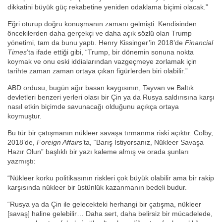
dikkatini büyük güç rekabetine yeniden odaklama biçimi olacak.”
Eğri oturup doğru konuşmanın zamanı gelmişti. Kendisinden
öncekilerden daha gerçekçi ve daha açık sözlü olan Trump
yönetimi, tam da bunu yaptı. Henry Kissinger’in 2018’de
Financial
Times
’ta ifade ettiği gibi, “Trump, bir dönemin sonuna nokta
koymak ve onu eski iddialarından vazgeçmeye zorlamak için
tarihte zaman zaman ortaya çıkan figürlerden biri olabilir.”
ABD ordusu, bugün ağır basan kaygısının, Tayvan ve Baltık
devletleri benzeri yerleri olası bir Çin ya da Rusya saldırısına karşı
nasıl etkin biçimde savunacağı olduğunu açıkça ortaya
koymuştur.
Bu tür bir çatışmanın nükleer savaşa tırmanma riski açıktır. Colby,
2018’de,
Foreign Affairs
’ta, “Barış İstiyorsanız, Nükleer Savaşa
Hazır Olun” başlıklı bir yazı kaleme almış ve orada şunları
yazmıştı:
“Nükleer korku politikasının riskleri çok büyük olabilir ama bir rakip
karşısında nükleer bir üstünlük kazanmanın bedeli budur.
“Rusya ya da Çin ile gelecekteki herhangi bir çatışma, nükleer
[savaş] haline gelebilir… Daha sert, daha belirsiz bir mücadelede,