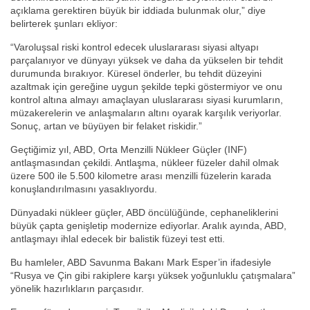
açıklama gerektiren büyük bir iddiada bulunmak olur,” diye
belirterek şunları ekliyor:
“Varoluşsal riski kontrol edecek uluslararası siyasi altyapı
parçalanıyor ve dünyayı yüksek ve daha da yükselen bir tehdit
durumunda bırakıyor. Küresel önderler, bu tehdit düzeyini
azaltmak için gereğine uygun şekilde tepki göstermiyor ve onu
kontrol altına almayı amaçlayan uluslararası siyasi kurumların,
müzakerelerin ve anlaşmaların altını oyarak karşılık veriyorlar.
Sonuç, artan ve büyüyen bir felaket riskidir.”
Geçtiğimiz yıl, ABD, Orta Menzilli Nükleer Güçler (INF)
antlaşmasından çekildi. Antlaşma, nükleer füzeler dahil olmak
üzere 500 ile 5.500 kilometre arası menzilli füzelerin karada
konuşlandırılmasını yasaklıyordu.
Dünyadaki nükleer güçler, ABD öncülüğünde, cephaneliklerini
büyük çapta genişletip modernize ediyorlar. Aralık ayında, ABD,
antlaşmayı ihlal edecek bir balistik füzeyi test etti.
Bu hamleler, ABD Savunma Bakanı Mark Esper’in ifadesiyle
“Rusya ve Çin gibi rakiplere karşı yüksek yoğunluklu çatışmalara”
yönelik hazırlıkların parçasıdır.