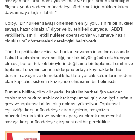
savaşan her taraf, bahsi yükseltmek ve diğer tarafın kararlılığını
ölçmek ya da sadece mücadeleyi sürdürmek için nükleer kılıca
davranmaya kışkırtılabilir.”
Colby, “Bir nükleer savaşı önlemenin en iyi yolu, sınırlı bir nükleer
savaşa hazır olmaktır,” diyor ve bu tehlikeli dünyada, “ABD’li
yetkililerin, sınırlı, etkili nükleer operasyonlar yürütmeye hazır
olduklarını” göstermeleri gerektiğini belirtiyordu.
Tüm bu politikalar delice ve bunları savunan insanlar da canidir.
Fakat bu planların evrenselliği, her bir büyük gücün silahlanıyor
olması, bunun tek tek bireylerin değil ama bir toplumsal sınıfın ve
toplumsal düzenin cinneti olduğunu ortaya koymaktadır. Bu
durum, savaşın ve demokratik haklara yönelik saldırıların nedeni
olan kapitalist sistemin kriz içinde olmasının bir belirtisidir.
Bununla birlikte, tüm dünyada, kapitalist barbarlığın yeniden
canlanmasını durdurabilecek tek toplumsal güç olan işçi sınıfının
grev ve toplumsal altüst oluş dalgası yükseliyor. Toplumsal
eşitsizliğe karşı mücadeleye giren işçilerin, sosyalizm
mücadelesinin kritik ve ayrılmaz parçası olarak emperyalist
savaşa karşı mücadeleye girişmesi acil bir gerekliliktir.