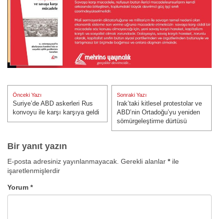
Yazı
Önceki Yazı
Sonraki Yazı
gezinmesi
Suriye’de ABD askerleri Rus
Irak’taki kitlesel protestolar ve
Önceki Yazı:
Sonraki Yazı:
konvoyu ile karşı karşıya geldi
ABD’nin Ortadoğu’yu yeniden
sömürgeleştirme dürtüsü
Bir yanıt yazın
E-posta adresiniz yayınlanmayacak.
Gerekli alanlar
*
ile
işaretlenmişlerdir
Yorum
*