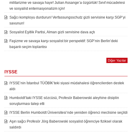
militarizme ve savaşa hayır! Julian Assange’a özgürlük! Sınıf mücadelesi
ve sosyalist enternasyonalizm için!
Sağcı komployu durdurun! Verfassungsschutz gizli servisine karşı SGP’yi
savunun!
Sosyalist Eşitlik Partisi, Alman gizli servisine dava açtı
Faşizme ve savaşa karşı sosyalist bir perspektif: SGP’nin Berlin’deki
başarılı seçim toplantısı
Diğer Yazılar
IYSSE
IYSSE’nin İstanbul TÜÖBİK’teki siyasi müdahalesi öğrencilerden destek
aldı
Humboldt’taki IYSSE sözcüsü, Profesör Baberowski aleyhine disiplin
soruşturması talep etti
IYSSE Berlin Humboldt Üniversitesi’nde yeniden öğrenci meclisine seçildi
Aşırı sağcı Profesör Jörg Baberowski sosyalist öğrenciye fiziksel olarak
saldırdı