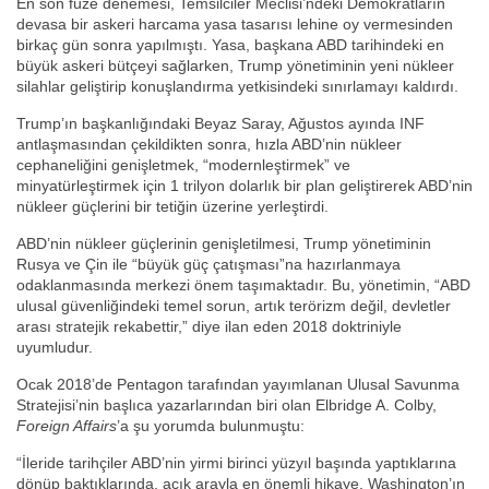
En son füze denemesi, Temsilciler Meclisi’ndeki Demokratların
devasa bir askeri harcama yasa tasarısı lehine oy vermesinden
birkaç gün sonra yapılmıştı. Yasa, başkana ABD tarihindeki en
büyük askeri bütçeyi sağlarken, Trump yönetiminin yeni nükleer
silahlar geliştirip konuşlandırma yetkisindeki sınırlamayı kaldırdı.
Trump’ın başkanlığındaki Beyaz Saray, Ağustos ayında INF
antlaşmasından çekildikten sonra, hızla ABD’nin nükleer
cephaneliğini genişletmek, “modernleştirmek” ve
minyatürleştirmek için 1 trilyon dolarlık bir plan geliştirerek ABD’nin
nükleer güçlerini bir tetiğin üzerine yerleştirdi.
ABD’nin nükleer güçlerinin genişletilmesi, Trump yönetiminin
Rusya ve Çin ile “büyük güç çatışması”na hazırlanmaya
odaklanmasında merkezi önem taşımaktadır. Bu, yönetimin, “ABD
ulusal güvenliğindeki temel sorun, artık terörizm değil, devletler
arası stratejik rekabettir,” diye ilan eden 2018 doktriniyle
uyumludur.
Ocak 2018’de Pentagon tarafından yayımlanan Ulusal Savunma
Stratejisi’nin başlıca yazarlarından biri olan Elbridge A. Colby,
Foreign Affairs
’a şu yorumda bulunmuştu:
“İleride tarihçiler ABD’nin yirmi birinci yüzyıl başında yaptıklarına
dönüp baktıklarında, açık arayla en önemli hikaye, Washington’ın