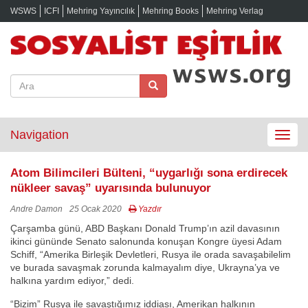
WSWS
ICFI
Mehring Yayıncılık
Mehring Books
Mehring Verlag
Navigation
Toggle
navigat
Atom Bilimcileri Bülteni, “uygarlığı sona erdirecek
nükleer savaş” uyarısında bulunuyor
Andre Damon
25 Ocak 2020
Yazdır
Çarşamba günü, ABD Başkanı Donald Trump’ın azil davasının
ikinci gününde Senato salonunda konuşan Kongre üyesi Adam
Schiff, “Amerika Birleşik Devletleri, Rusya ile orada savaşabilelim
ve burada savaşmak zorunda kalmayalım diye, Ukrayna’ya ve
halkına yardım ediyor,” dedi.
“Bizim” Rusya ile savaştığımız iddiası, Amerikan halkının