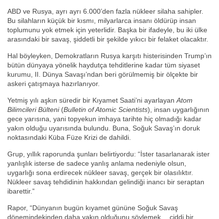
ABD ve Rusya, ayrı ayrı 6.000’den fazla nükleer silaha sahipler.
Bu silahların küçük bir kısmı, milyarlarca insanı öldürüp insan
toplumunu yok etmek için yeterlidir. Başka bir ifadeyle, bu iki ülke
arasındaki bir savaş, şiddetli bir şekilde yıkıcı bir felaket olacaktır.
Hal böyleyken, Demokratların Rusya karşıtı histerisinden Trump’ın
bütün dünyaya yönelik haydutça tehditlerine kadar tüm siyaset
kurumu, II. Dünya Savaşı’ndan beri görülmemiş bir ölçekte bir
askeri çatışmaya hazırlanıyor.
Yetmiş yılı aşkın süredir bir Kıyamet Saati’ni ayarlayan
Atom
Bilimcileri Bülteni
(
Bulletin of Atomic Scientists
), insan uygarlığının
gece yarısına, yani topyekun imhaya tarihte hiç olmadığı kadar
yakın olduğu uyarısında bulundu. Buna, Soğuk Savaş’ın doruk
noktasındaki Küba Füze Krizi de dahildi.
Grup, yıllık raporunda şunları belirtiyordu: “İster tasarlanarak ister
yanlışlık isterse de sadece yanlış anlama nedeniyle olsun,
uygarlığı sona erdirecek nükleer savaş, gerçek bir olasılıktır.
Nükleer savaş tehdidinin hakkından gelindiği inancı bir seraptan
ibarettir.”
Rapor, “Dünyanın bugün kıyamet gününe Soğuk Savaş
dönemindekinden daha yakın olduğunu söylemek… ciddi bir