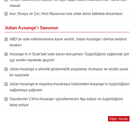
masalı
İran, Rusya ve Çin, Hint Okyanusu’nda ortak deniz tatbikatı düzenliyor
Julian Assange’ı Savunun
ABD’ye iade edilmemesine karar verildi: Julian Assange’ı derhal serbest
bırakın!
Assange’ın 4 Ocak’taki iade kararı duruşması: Özgürlüğünü sağlamak için
işçi sınıfını harekete geçirin!
Julian Assange’a yönelik göstermelik yargılama: Acımasız ve sözde yasal
bir saçmalık
Julian Assange’ın nişanlısı Avustralya hükümetini Assange’ın özgürlüğünü
sağlamaya çağırıyor
Gazeteciler CIA’in Assange’ı gözetlemesini ifşa ediyor ve özgürlüğünü
talep ediyor
Diğer Yazılar