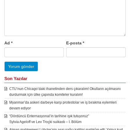
Ad
*
E-posta
*
Son Yazılar
CTU’nun Chicago’daki ihanetinden ders çıkaralım! Okulların açılmasını
durdurmak için ülke çapında komiteler kuralım!
Myanmar’da askeri darbeye karşı protestolar ve iş bırakma eylemleri
devam ediyor
“Dördüncü Enternasyonal’in tarihine ışık tutuyoruz”
Sylvia Ageloff ve Lev Troçki suikastı – I. Bölüm
Alman mahkemesi Lübcke’nin aşırı sağcı katilini mahkûm etti: Yalnız kurt