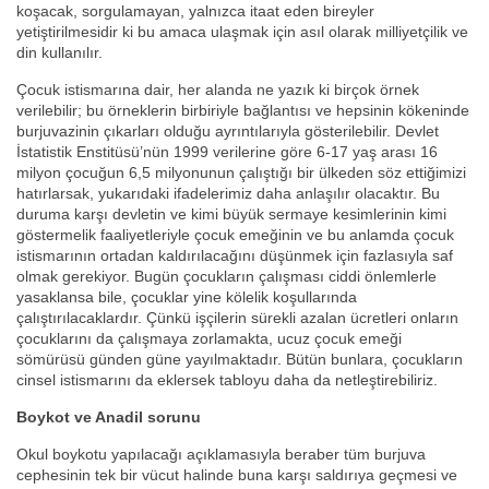
koşacak, sorgulamayan, yalnızca itaat eden bireyler
yetiştirilmesidir ki bu amaca ulaşmak için asıl olarak milliyetçilik ve
din kullanılır.
Çocuk istismarına dair, her alanda ne yazık ki birçok örnek
verilebilir; bu örneklerin birbiriyle bağlantısı ve hepsinin kökeninde
burjuvazinin çıkarları olduğu ayrıntılarıyla gösterilebilir. Devlet
İstatistik Enstitüsü’nün 1999 verilerine göre 6-17 yaş arası 16
milyon çocuğun 6,5 milyonunun çalıştığı bir ülkeden söz ettiğimizi
hatırlarsak, yukarıdaki ifadelerimiz daha anlaşılır olacaktır. Bu
duruma karşı devletin ve kimi büyük sermaye kesimlerinin kimi
göstermelik faaliyetleriyle çocuk emeğinin ve bu anlamda çocuk
istismarının ortadan kaldırılacağını düşünmek için fazlasıyla saf
olmak gerekiyor. Bugün çocukların çalışması ciddi önlemlerle
yasaklansa bile, çocuklar yine kölelik koşullarında
çalıştırılacaklardır. Çünkü işçilerin sürekli azalan ücretleri onların
çocuklarını da çalışmaya zorlamakta, ucuz çocuk emeği
sömürüsü günden güne yayılmaktadır. Bütün bunlara, çocukların
cinsel istismarını da eklersek tabloyu daha da netleştirebiliriz.
Boykot ve Anadil sorunu
Okul boykotu yapılacağı açıklamasıyla beraber tüm burjuva
cephesinin tek bir vücut halinde buna karşı saldırıya geçmesi ve