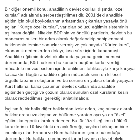
Bir diğer önemli konu, anadilinin devlet okulları dışında “özel
kurslar” adı altında serbestleştirilmesidir. 2001’deki anadilde
eğitim için okul boykotlarının arkasından çıkarılan yasayla önü
açılan “Kürtçe özel kurslar”, var olan bölücü eğitimin sisteminin
aşılması değildi. Nitekim BDP’nin ve öncülü partilerin, devletin bu
manevrasını ileri bir adım olarak değerlendirip sahiplenmesi
beklenenin tersine sonuçlar vermiş ve çok sayıda “Kürtçe kurs”,
ekonomik nedenlerden dolayı, kısa süre içinde kapanmıştı.
Anadilde eğitimin devlet okullarında yaşama geçirilmemesi
durumunda, Kürt halkının bu konuda bugüne kadar verdiği
mücadele mevcut sistem içinde eritilmesi tehlikesiyle karşı karşıya
kalacaktır. Bugün anadilde eğitim mücadelesinin en kitlesel-
örgütlü tabanını oluşturan ve bu sorunu en yakıcı olarak yaşayan
Kürt halkına, kalıcı çözümün devlet okullarında anadilde
eğitimden geçtiği ve çözüm olarak sunulan özel kursların kesin
olarak reddedilmesi gerektiği anlatılmalıdır.
İşçi sınıfı, bir halkı diğer halklardan izole eden, kaçınılmaz olarak
halklar arası uzaklaşma ve bölünme yaratan ayrı ya da “özel”
eğitimi kategorik olarak reddeder. Bu tür “özel” eğitimin bölücü
karakterinin Türkiye’deki en açık örneği, sayıları birkaç on bine
indirilmiş olan Ermeni ve Rum halklarının içinde bulunduğu
durumdur. Bu halklar, cumhuriyet tarihi boyunca devlet eliyle