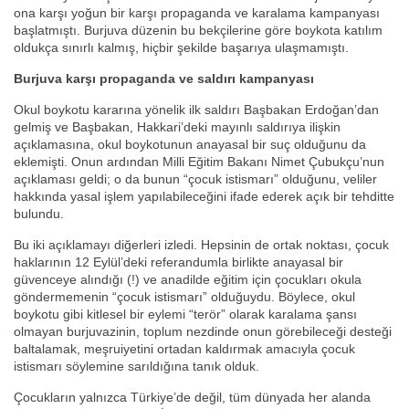
ona karşı yoğun bir karşı propaganda ve karalama kampanyası
başlatmıştı. Burjuva düzenin bu bekçilerine göre boykota katılım
oldukça sınırlı kalmış, hiçbir şekilde başarıya ulaşmamıştı.
Burjuva karşı propaganda ve saldırı kampanyası
Okul boykotu kararına yönelik ilk saldırı Başbakan Erdoğan’dan
gelmiş ve Başbakan, Hakkari’deki mayınlı saldırıya ilişkin
açıklamasına, okul boykotunun anayasal bir suç olduğunu da
eklemişti. Onun ardından Milli Eğitim Bakanı Nimet Çubukçu’nun
açıklaması geldi; o da bunun “çocuk istismarı” olduğunu, veliler
hakkında yasal işlem yapılabileceğini ifade ederek açık bir tehditte
bulundu.
Bu iki açıklamayı diğerleri izledi. Hepsinin de ortak noktası, çocuk
haklarının 12 Eylül’deki referandumla birlikte anayasal bir
güvenceye alındığı (!) ve anadilde eğitim için çocukları okula
göndermemenin “çocuk istismarı” olduğuydu. Böylece, okul
boykotu gibi kitlesel bir eylemi “terör” olarak karalama şansı
olmayan burjuvazinin, toplum nezdinde onun görebileceği desteği
baltalamak, meşruiyetini ortadan kaldırmak amacıyla çocuk
istismarı söylemine sarıldığına tanık olduk.
Çocukların yalnızca Türkiye’de değil, tüm dünyada her alanda