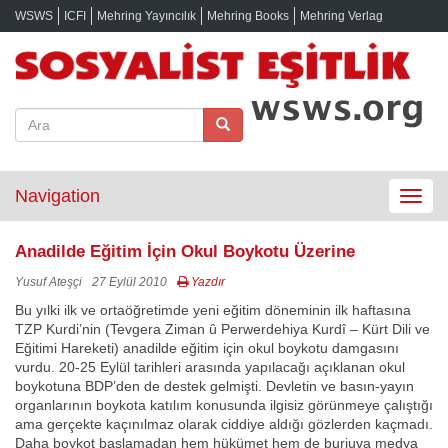
WSWS
ICFI
Mehring Yayıncılık
Mehring Books
Mehring Verlag
Navigation
Toggle
navigat
Anadilde Eğitim İçin Okul Boykotu Üzerine
Yusuf Ateşçi
27 Eylül 2010
Yazdır
Bu yılki ilk ve ortaöğretimde yeni eğitim döneminin ilk haftasına
TZP Kurdi’nin (Tevgera Ziman û Perwerdehiya Kurdî – Kürt Dili ve
Eğitimi Hareketi) anadilde eğitim için okul boykotu damgasını
vurdu. 20-25 Eylül tarihleri arasında yapılacağı açıklanan okul
boykotuna BDP’den de destek gelmişti. Devletin ve basın-yayın
organlarının boykota katılım konusunda ilgisiz görünmeye çalıştığı
ama gerçekte kaçınılmaz olarak ciddiye aldığı gözlerden kaçmadı.
Daha boykot başlamadan hem hükümet hem de burjuva medya