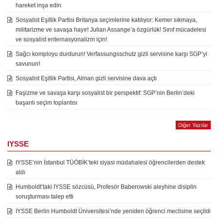
hareket inşa edin
Sosyalist Eşitlik Partisi Britanya seçimlerine katılıyor: Kemer sıkmaya,
militarizme ve savaşa hayır! Julian Assange’a özgürlük! Sınıf mücadelesi
ve sosyalist enternasyonalizm için!
Sağcı komployu durdurun! Verfassungsschutz gizli servisine karşı SGP’yi
savunun!
Sosyalist Eşitlik Partisi, Alman gizli servisine dava açtı
Faşizme ve savaşa karşı sosyalist bir perspektif: SGP’nin Berlin’deki
başarılı seçim toplantısı
Diğer Yazılar
IYSSE
IYSSE’nin İstanbul TÜÖBİK’teki siyasi müdahalesi öğrencilerden destek
aldı
Humboldt’taki IYSSE sözcüsü, Profesör Baberowski aleyhine disiplin
soruşturması talep etti
IYSSE Berlin Humboldt Üniversitesi’nde yeniden öğrenci meclisine seçildi