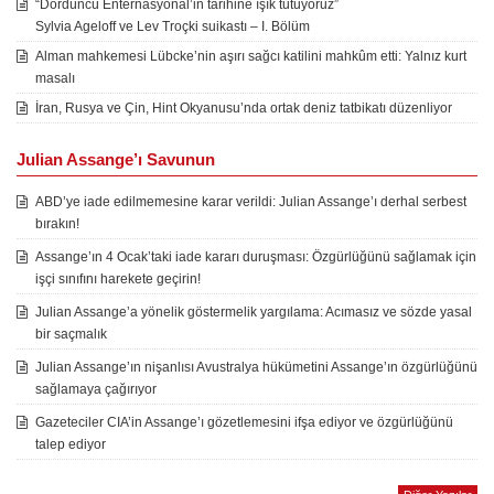
“Dördüncü Enternasyonal’in tarihine ışık tutuyoruz”
Sylvia Ageloff ve Lev Troçki suikastı – I. Bölüm
Alman mahkemesi Lübcke’nin aşırı sağcı katilini mahkûm etti: Yalnız kurt
masalı
İran, Rusya ve Çin, Hint Okyanusu’nda ortak deniz tatbikatı düzenliyor
Julian Assange’ı Savunun
ABD’ye iade edilmemesine karar verildi: Julian Assange’ı derhal serbest
bırakın!
Assange’ın 4 Ocak’taki iade kararı duruşması: Özgürlüğünü sağlamak için
işçi sınıfını harekete geçirin!
Julian Assange’a yönelik göstermelik yargılama: Acımasız ve sözde yasal
bir saçmalık
Julian Assange’ın nişanlısı Avustralya hükümetini Assange’ın özgürlüğünü
sağlamaya çağırıyor
Gazeteciler CIA’in Assange’ı gözetlemesini ifşa ediyor ve özgürlüğünü
talep ediyor