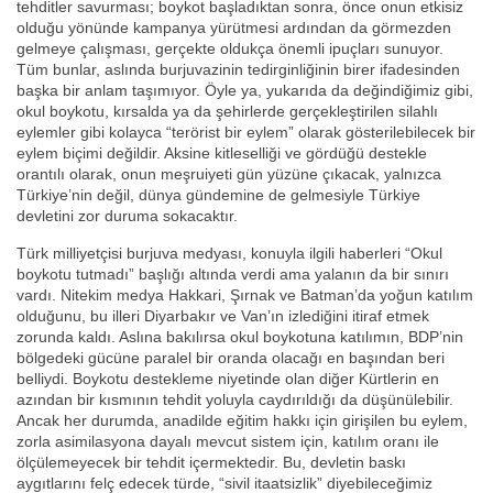
tehditler savurması; boykot başladıktan sonra, önce onun etkisiz
olduğu yönünde kampanya yürütmesi ardından da görmezden
gelmeye çalışması, gerçekte oldukça önemli ipuçları sunuyor.
Tüm bunlar, aslında burjuvazinin tedirginliğinin birer ifadesinden
başka bir anlam taşımıyor. Öyle ya, yukarıda da değindiğimiz gibi,
okul boykotu, kırsalda ya da şehirlerde gerçekleştirilen silahlı
eylemler gibi kolayca “terörist bir eylem” olarak gösterilebilecek bir
eylem biçimi değildir. Aksine kitleselliği ve gördüğü destekle
orantılı olarak, onun meşruiyeti gün yüzüne çıkacak, yalnızca
Türkiye’nin değil, dünya gündemine de gelmesiyle Türkiye
devletini zor duruma sokacaktır.
Türk milliyetçisi burjuva medyası, konuyla ilgili haberleri “Okul
boykotu tutmadı” başlığı altında verdi ama yalanın da bir sınırı
vardı. Nitekim medya Hakkari, Şırnak ve Batman’da yoğun katılım
olduğunu, bu illeri Diyarbakır ve Van’ın izlediğini itiraf etmek
zorunda kaldı. Aslına bakılırsa okul boykotuna katılımın, BDP’nin
bölgedeki gücüne paralel bir oranda olacağı en başından beri
belliydi. Boykotu destekleme niyetinde olan diğer Kürtlerin en
azından bir kısmının tehdit yoluyla caydırıldığı da düşünülebilir.
Ancak her durumda, anadilde eğitim hakkı için girişilen bu eylem,
zorla asimilasyona dayalı mevcut sistem için, katılım oranı ile
ölçülemeyecek bir tehdit içermektedir. Bu, devletin baskı
aygıtlarını felç edecek türde, “sivil itaatsizlik” diyebileceğimiz