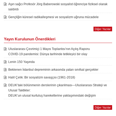
Aşırı sağcı Profesör Jörg Baberowski sosyalist öğrenciye fiziksel olarak
saldırdı
Gençliğin küresel radikalleşmesi ve sosyalizm uğruna mücadele
Diğer Yazılar
Yayın Kurulunun Önerdikleri
Uluslararası Çevrimiçi 1 Mayıs Toplantısı’nın Açılış Raporu
COVID-19 pandemisi: Dünya tarihinde tetikleyici bir olay
Lenin 150 Yaşında
Beklenen İstanbul depreminin arkasında yatan sınıfsal gerçekler
Halil Çelik: Bir sosyalizm savaşçısı (1961-2018)
DEUK’taki bölünmenin derslerinin çıkarılması—Uluslararası Strateji ve
Ulusal Taktikler:
DEUK’un ulusal kurtuluş hareketlerine yaklaşımındaki değişim
Diğer Yazılar