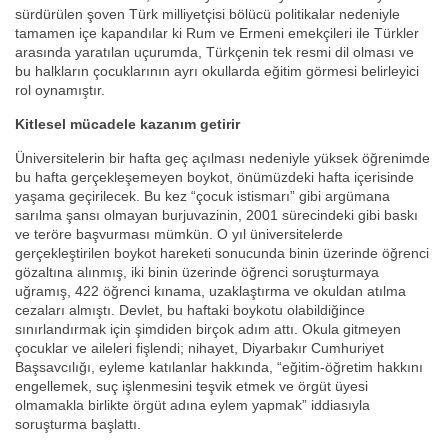
sürdürülen şoven Türk milliyetçisi bölücü politikalar nedeniyle
tamamen içe kapandılar ki Rum ve Ermeni emekçileri ile Türkler
arasında yaratılan uçurumda, Türkçenin tek resmi dil olması ve
bu halkların çocuklarının ayrı okullarda eğitim görmesi belirleyici
rol oynamıştır.
Kitlesel mücadele kazanım getirir
Üniversitelerin bir hafta geç açılması nedeniyle yüksek öğrenimde
bu hafta gerçekleşemeyen boykot, önümüzdeki hafta içerisinde
yaşama geçirilecek. Bu kez “çocuk istismarı” gibi argümana
sarılma şansı olmayan burjuvazinin, 2001 sürecindeki gibi baskı
ve teröre başvurması mümkün. O yıl üniversitelerde
gerçekleştirilen boykot hareketi sonucunda binin üzerinde öğrenci
gözaltına alınmış, iki binin üzerinde öğrenci soruşturmaya
uğramış, 422 öğrenci kınama, uzaklaştırma ve okuldan atılma
cezaları almıştı. Devlet, bu haftaki boykotu olabildiğince
sınırlandırmak için şimdiden birçok adım attı. Okula gitmeyen
çocuklar ve aileleri fişlendi; nihayet, Diyarbakır Cumhuriyet
Başsavcılığı, eyleme katılanlar hakkında, “eğitim-öğretim hakkını
engellemek, suç işlenmesini teşvik etmek ve örgüt üyesi
olmamakla birlikte örgüt adına eylem yapmak” iddiasıyla
soruşturma başlattı.