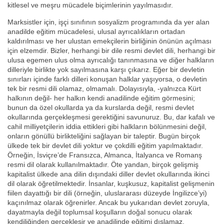
kitlesel ve meşru mücadele biçimlerinin yayılmasıdır.
Marksistler için, işçi sınıfının sosyalizm programında da yer alan
anadilde eğitim mücadelesi, ulusal ayrıcalıkların ortadan
kaldırılması ve her ulustan emekçilerin birliğinin önünün açılması
için elzemdir. Bizler, herhangi bir dile resmi devlet dili, herhangi bir
ulusa egemen ulus olma ayrıcalığı tanınmasına ve diğer halkların
dilleriyle birlikte yok sayılmasına karşı çıkarız. Eğer bir devletin
sınırları içinde farklı dilleri konuşan halklar yaşıyorsa, o devletin
tek bir resmi dili olamaz, olmamalı. Dolayısıyla, -yalnızca Kürt
halkının değil- her halkın kendi anadilinde eğitim görmesini;
bunun da özel okullarda ya da kurslarda değil, resmi devlet
okullarında gerçekleşmesi gerektiğini savunuruz. Bu, dar kafalı ve
cahil milliyetçilerin iddia ettikleri gibi halkların bölünmesini değil,
onların gönüllü birlikteliğini sağlayan bir taleptir. Bugün birçok
ülkede tek bir devlet dili yoktur ve çokdilli eğitim yapılmaktadır.
Örneğin, İsviçre’de Fransızca, Almanca, İtalyanca ve Romanş
resmi dil olarak kullanılmaktadır. Öte yandan, birçok gelişmiş
kapitalist ülkede ana dilin dışındaki diller devlet okullarında ikinci
dil olarak öğretilmektedir. İnsanlar, kuşkusuz, kapitalist gelişmenin
fiilen dayattığı bir dili (örneğin, uluslararası düzeyde İngilizce’yi)
kaçınılmaz olarak öğrenirler. Ancak bu yukarıdan devlet zoruyla,
dayatmayla değil toplumsal koşulların doğal sonucu olarak
kendiliğinden gerçekleşir ve anadilinde eğitimi dışlamaz.