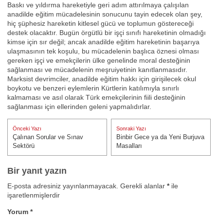
Baskı ve yıldırma hareketiyle geri adım attırılmaya çalışılan
anadilde eğitim mücadelesinin sonucunu tayin edecek olan şey,
hiç şüphesiz hareketin kitlesel gücü ve toplumun göstereceği
destek olacaktır. Bugün örgütlü bir işçi sınıfı hareketinin olmadığı
kimse için sır değil; ancak anadilde eğitim hareketinin başarıya
ulaşmasının tek koşulu, bu mücadelenin başlıca öznesi olması
gereken işçi ve emekçilerin ülke genelinde moral desteğinin
sağlanması ve mücadelenin meşruiyetinin kanıtlanmasıdır.
Marksist devrimciler, anadilde eğitim hakkı için girişilecek okul
boykotu ve benzeri eylemlerin Kürtlerin katılımıyla sınırlı
kalmaması ve asıl olarak Türk emekçilerinin fiili desteğinin
sağlanması için ellerinden geleni yapmalıdırlar.
Yazı
Önceki Yazı
Sonraki Yazı
gezinmesi
Çalınan Sorular ve Sınav
Binbir Gece ya da Yeni Burjuva
Önceki Yazı:
Sonraki Yazı:
Sektörü
Masalları
Bir yanıt yazın
E-posta adresiniz yayınlanmayacak.
Gerekli alanlar
*
ile
işaretlenmişlerdir
Yorum
*