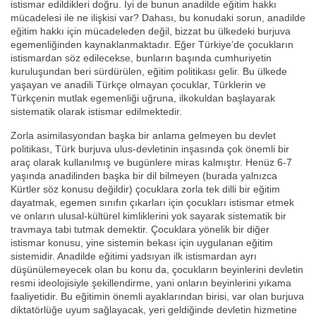
istismar edildikleri doğru. İyi de bunun anadilde eğitim hakkı
mücadelesi ile ne ilişkisi var? Dahası, bu konudaki sorun, anadilde
eğitim hakkı için mücadeleden değil, bizzat bu ülkedeki burjuva
egemenliğinden kaynaklanmaktadır. Eğer Türkiye’de çocukların
istismardan söz edilecekse, bunların başında cumhuriyetin
kuruluşundan beri sürdürülen, eğitim politikası gelir. Bu ülkede
yaşayan ve anadili Türkçe olmayan çocuklar, Türklerin ve
Türkçenin mutlak egemenliği uğruna, ilkokuldan başlayarak
sistematik olarak istismar edilmektedir.
Zorla asimilasyondan başka bir anlama gelmeyen bu devlet
politikası, Türk burjuva ulus-devletinin inşasında çok önemli bir
araç olarak kullanılmış ve bugünlere miras kalmıştır. Henüz 6-7
yaşında anadilinden başka bir dil bilmeyen (burada yalnızca
Kürtler söz konusu değildir) çocuklara zorla tek dilli bir eğitim
dayatmak, egemen sınıfın çıkarları için çocukları istismar etmek
ve onların ulusal-kültürel kimliklerini yok sayarak sistematik bir
travmaya tabi tutmak demektir. Çocuklara yönelik bir diğer
istismar konusu, yine sistemin bekası için uygulanan eğitim
sistemidir. Anadilde eğitimi yadsıyan ilk istismardan ayrı
düşünülemeyecek olan bu konu da, çocukların beyinlerini devletin
resmi ideolojisiyle şekillendirme, yani onların beyinlerini yıkama
faaliyetidir. Bu eğitimin önemli ayaklarından birisi, var olan burjuva
diktatörlüğe uyum sağlayacak, yeri geldiğinde devletin hizmetine