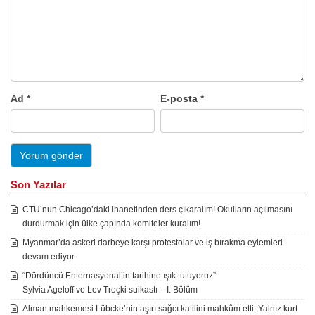
Ad
*
E-posta
*
Son Yazılar
CTU’nun Chicago’daki ihanetinden ders çıkaralım! Okulların açılmasını
durdurmak için ülke çapında komiteler kuralım!
Myanmar’da askeri darbeye karşı protestolar ve iş bırakma eylemleri
devam ediyor
“Dördüncü Enternasyonal’in tarihine ışık tutuyoruz”
Sylvia Ageloff ve Lev Troçki suikastı – I. Bölüm
Alman mahkemesi Lübcke’nin aşırı sağcı katilini mahkûm etti: Yalnız kurt