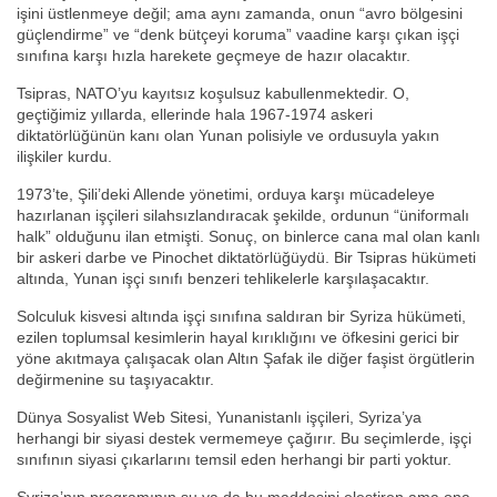
işini üstlenmeye değil; ama aynı zamanda, onun “avro bölgesini
güçlendirme” ve “denk bütçeyi koruma” vaadine karşı çıkan işçi
sınıfına karşı hızla harekete geçmeye de hazır olacaktır.
Tsipras, NATO’yu kayıtsız koşulsuz kabullenmektedir. O,
geçtiğimiz yıllarda, ellerinde hala 1967-1974 askeri
diktatörlüğünün kanı olan Yunan polisiyle ve ordusuyla yakın
ilişkiler kurdu.
1973’te, Şili’deki Allende yönetimi, orduya karşı mücadeleye
hazırlanan işçileri silahsızlandıracak şekilde, ordunun “üniformalı
halk” olduğunu ilan etmişti. Sonuç, on binlerce cana mal olan kanlı
bir askeri darbe ve Pinochet diktatörlüğüydü. Bir Tsipras hükümeti
altında, Yunan işçi sınıfı benzeri tehlikelerle karşılaşacaktır.
Solculuk kisvesi altında işçi sınıfına saldıran bir Syriza hükümeti,
ezilen toplumsal kesimlerin hayal kırıklığını ve öfkesini gerici bir
yöne akıtmaya çalışacak olan Altın Şafak ile diğer faşist örgütlerin
değirmenine su taşıyacaktır.
Dünya Sosyalist Web Sitesi, Yunanistanlı işçileri, Syriza’ya
herhangi bir siyasi destek vermemeye çağırır. Bu seçimlerde, işçi
sınıfının siyasi çıkarlarını temsil eden herhangi bir parti yoktur.