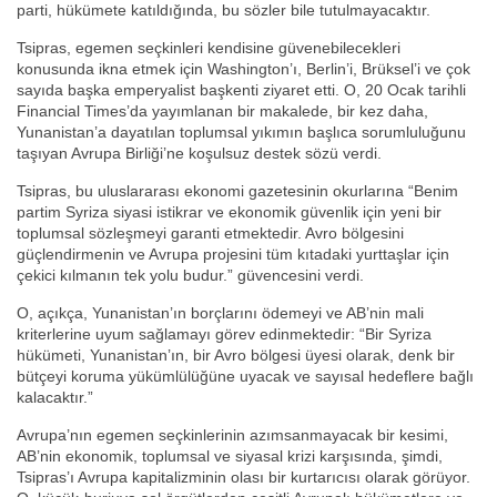
parti, hükümete katıldığında, bu sözler bile tutulmayacaktır.
Tsipras, egemen seçkinleri kendisine güvenebilecekleri
konusunda ikna etmek için Washington’ı, Berlin’i, Brüksel’i ve çok
sayıda başka emperyalist başkenti ziyaret etti. O, 20 Ocak tarihli
Financial Times’da yayımlanan bir makalede, bir kez daha,
Yunanistan’a dayatılan toplumsal yıkımın başlıca sorumluluğunu
taşıyan Avrupa Birliği’ne koşulsuz destek sözü verdi.
Tsipras, bu uluslararası ekonomi gazetesinin okurlarına “Benim
partim Syriza siyasi istikrar ve ekonomik güvenlik için yeni bir
toplumsal sözleşmeyi garanti etmektedir. Avro bölgesini
güçlendirmenin ve Avrupa projesini tüm kıtadaki yurttaşlar için
çekici kılmanın tek yolu budur.” güvencesini verdi.
O, açıkça, Yunanistan’ın borçlarını ödemeyi ve AB’nin mali
kriterlerine uyum sağlamayı görev edinmektedir: “Bir Syriza
hükümeti, Yunanistan’ın, bir Avro bölgesi üyesi olarak, denk bir
bütçeyi koruma yükümlülüğüne uyacak ve sayısal hedeflere bağlı
kalacaktır.”
Avrupa’nın egemen seçkinlerinin azımsanmayacak bir kesimi,
AB’nin ekonomik, toplumsal ve siyasal krizi karşısında, şimdi,
Tsipras’ı Avrupa kapitalizminin olası bir kurtarıcısı olarak görüyor.