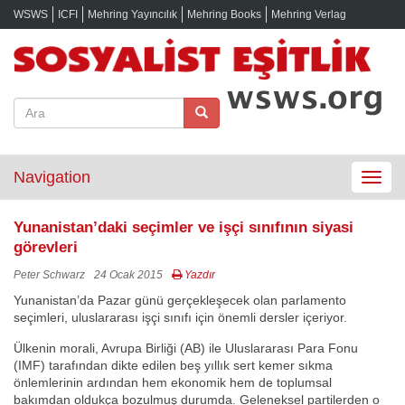
WSWS
ICFI
Mehring Yayıncılık
Mehring Books
Mehring Verlag
Navigation
Toggle
navigat
Yunanistan’daki seçimler ve işçi sınıfının siyasi
görevleri
Peter Schwarz
24 Ocak 2015
Yazdır
Yunanistan’da Pazar günü gerçekleşecek olan parlamento
seçimleri, uluslararası işçi sınıfı için önemli dersler içeriyor.
Ülkenin morali, Avrupa Birliği (AB) ile Uluslararası Para Fonu
(IMF) tarafından dikte edilen beş yıllık sert kemer sıkma
önlemlerinin ardından hem ekonomik hem de toplumsal
bakımdan oldukça bozulmuş durumda. Geleneksel partilerden o