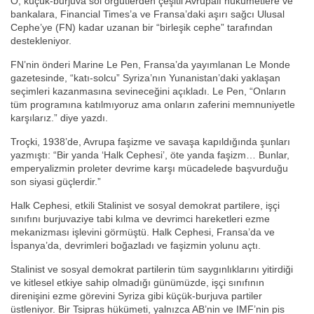
O, küçük-burjuva sol örgütlerden çeşitli Avrupalı hükümetlere ve
bankalara, Financial Times’a ve Fransa’daki aşırı sağcı Ulusal
Cephe’ye (FN) kadar uzanan bir “birleşik cephe” tarafından
destekleniyor.
FN’nin önderi Marine Le Pen, Fransa’da yayımlanan Le Monde
gazetesinde, “katı-solcu” Syriza’nın Yunanistan’daki yaklaşan
seçimleri kazanmasına sevineceğini açıkladı. Le Pen, “Onların
tüm programına katılmıyoruz ama onların zaferini memnuniyetle
karşılarız.” diye yazdı.
Troçki, 1938’de, Avrupa faşizme ve savaşa kapıldığında şunları
yazmıştı: “Bir yanda ‘Halk Cephesi’, öte yanda faşizm… Bunlar,
emperyalizmin proleter devrime karşı mücadelede başvurduğu
son siyasi güçlerdir.”
Halk Cephesi, etkili Stalinist ve sosyal demokrat partilere, işçi
sınıfını burjuvaziye tabi kılma ve devrimci hareketleri ezme
mekanizması işlevini görmüştü. Halk Cephesi, Fransa’da ve
İspanya’da, devrimleri boğazladı ve faşizmin yolunu açtı.
Stalinist ve sosyal demokrat partilerin tüm saygınlıklarını yitirdiği
ve kitlesel etkiye sahip olmadığı günümüzde, işçi sınıfının
direnişini ezme görevini Syriza gibi küçük-burjuva partiler
üstleniyor. Bir Tsipras hükümeti, yalnızca AB’nin ve IMF’nin pis