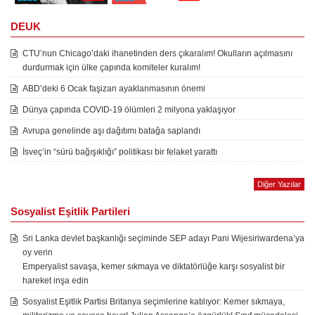
DEUK
CTU’nun Chicago’daki ihanetinden ders çıkaralım! Okulların açılmasını
durdurmak için ülke çapında komiteler kuralım!
ABD’deki 6 Ocak faşizan ayaklanmasının önemi
Dünya çapında COVID-19 ölümleri 2 milyona yaklaşıyor
Avrupa genelinde aşı dağıtımı batağa saplandı
İsveç’in “sürü bağışıklığı” politikası bir felaket yarattı
Diğer Yazılar
Sosyalist Eşitlik Partileri
Sri Lanka devlet başkanlığı seçiminde SEP adayı Pani Wijesiriwardena’ya
oy verin
Emperyalist savaşa, kemer sıkmaya ve diktatörlüğe karşı sosyalist bir
hareket inşa edin
Sosyalist Eşitlik Partisi Britanya seçimlerine katılıyor: Kemer sıkmaya,