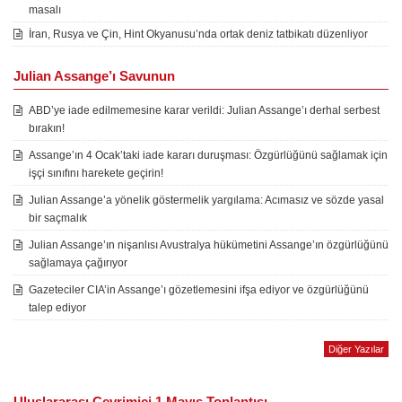
masalı
İran, Rusya ve Çin, Hint Okyanusu’nda ortak deniz tatbikatı düzenliyor
Julian Assange’ı Savunun
ABD’ye iade edilmemesine karar verildi: Julian Assange’ı derhal serbest
bırakın!
Assange’ın 4 Ocak’taki iade kararı duruşması: Özgürlüğünü sağlamak için
işçi sınıfını harekete geçirin!
Julian Assange’a yönelik göstermelik yargılama: Acımasız ve sözde yasal
bir saçmalık
Julian Assange’ın nişanlısı Avustralya hükümetini Assange’ın özgürlüğünü
sağlamaya çağırıyor
Gazeteciler CIA’in Assange’ı gözetlemesini ifşa ediyor ve özgürlüğünü
talep ediyor
Diğer Yazılar
Uluslararası Çevrimiçi 1 Mayıs Toplantısı