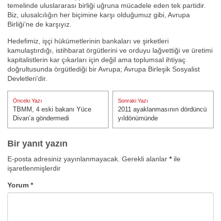
temelinde uluslararası birliği uğruna mücadele eden tek partidir.
Biz, ulusalcılığın her biçimine karşı olduğumuz gibi, Avrupa
Birliği’ne de karşıyız.
Hedefimiz, işçi hükümetlerinin bankaları ve şirketleri
kamulaştırdığı, istihbarat örgütlerini ve orduyu lağvettiği ve üretimi
kapitalistlerin kar çıkarları için değil ama toplumsal ihtiyaç
doğrultusunda örgütlediği bir Avrupa; Avrupa Birleşik Sosyalist
Devletleri’dir.
Yazı
Önceki Yazı
Sonraki Yazı
gezinmesi
TBMM, 4 eski bakanı Yüce
2011 ayaklanmasının dördüncü
Önceki Yazı:
Sonraki Yazı:
Divan’a göndermedi
yıldönümünde
Bir yanıt yazın
E-posta adresiniz yayınlanmayacak.
Gerekli alanlar
*
ile
işaretlenmişlerdir
Yorum
*