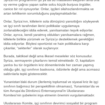
Syriza’nın programının şu ya da bu maddesini eleştiren ama ona
oy verme çağrısı yapan sahte solcu küçük-burjuva örgütler,
canice bir rol oynuyorlar. Onlar, işçileri silahsızlandırmakta ve
artan tehlikenin sorumluluğunu paylaşmaktadırlar.
Onlar, Syriza’nın, kitlelerin sola dönüşünü yansıttığını söyleyerek
ve işçi sınıfı tarafından ilerici politikalar uygulamaya
zorlanabileceğini iddia ederek, yanılsamaları teşvik ediyorlar.
Onlar, ayrıca, kendi yaratmış oldukları yanılsamalara rağmen,
kitlelerle birlikte yürümek ve Syriza’yı desteklemek gerektiğini
iddia ediyorlar. Böylesi oportünist ve hain politikalara karşı
çıkanlar, “sekterler” olarak suçlanıyor.
Burada, taktiksel değil ama ilkesel meseleler söz konusudur.
Syriza, sermayenin çıkarlarını temsil etmektedir. O, kapitalizm
yanlısı bu tür örgütlerin kriz dönemlerinde her zaman yapmış
olduğu gibi, işçi sınıfının baskısına, ödünlerle değil ama acımasız
saldırılarla tepki gösterecektir.
Yunanistan’daki durum (ilerlemiş toplumsal ve siyasal kriz ile işçi
sınıfının bağımsız bir perspektifinin olmaması), Yunanistan’da ve
tüm Avrupa’da Dördüncü Enternasyonal’in Uluslararası
Komitesi’nin şubelerini inşa etmenin önemini vurgulamaktadır.
Uluslararası Komite, işçi sınıfının devrimci sosyalist bir program