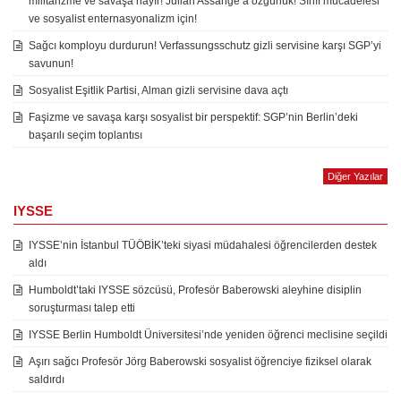
militarizme ve savaşa hayır! Julian Assange’a özgürlük! Sınıf mücadelesi
ve sosyalist enternasyonalizm için!
Sağcı komployu durdurun! Verfassungsschutz gizli servisine karşı SGP’yi
savunun!
Sosyalist Eşitlik Partisi, Alman gizli servisine dava açtı
Faşizme ve savaşa karşı sosyalist bir perspektif: SGP’nin Berlin’deki
başarılı seçim toplantısı
Diğer Yazılar
IYSSE
IYSSE’nin İstanbul TÜÖBİK’teki siyasi müdahalesi öğrencilerden destek
aldı
Humboldt’taki IYSSE sözcüsü, Profesör Baberowski aleyhine disiplin
soruşturması talep etti
IYSSE Berlin Humboldt Üniversitesi’nde yeniden öğrenci meclisine seçildi
Aşırı sağcı Profesör Jörg Baberowski sosyalist öğrenciye fiziksel olarak
saldırdı