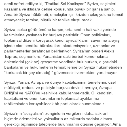
denli nefret ediliyor ki, “Radikal Sol Koalisyon” Syriza, seçimleri
kazanma ve iktidara gelme konusunda büyük bir şansa sahip.
Ama bir Syriza hükümeti, emekçiler için krizden çıkış yolunu temsil
etmeyecek; tersine, büyük bir tehlike oluşturacak.
Syriza, solcu görünümüne karşın, orta sınıfın hali vakti yerinde
kesimlerine yaslanan bir burjuva partisidir. Onun politikaları,
toplumsal düzeni koruyarak kendi ayrıcalıklarını savunma arayışı
içinde olan sendika bürokratları, akademisyenler, uzmanlar ve
parlamenterler tarafından belirleniyor. Syriza’nın önderi Alexis
Tsipras, seçmenlere, Yunanistan’daki berbat kemer sıkma
önlemlerini (çok az) gevşetme vaadinde bulunurken, dışarıdaki
bankaların ve hükümetlerin temsilcilerine bir Syriza hükümetinden
“korkacak bir şey olmadığı” güvencesini vermekten yorulmuyor.
Syriza, Yunan, Avrupa ve dünya kapitalizminin temellerini; özel
mülkiyeti, ordusu ve polisiyle burjuva devleti, avroyu, Avrupa
Birliği’ni ve NATO’yu kesinlikle kabullenmektedir. O, kendisini,
kapitalizmi ve onun kurumlarını toplumsal ayaklanma
tehlikesinden koruyabilecek bir parti olarak sunmaktadır.
Syriza’nın “sosyalizm”i zenginlerin vergilerini daha istikrarlı
biçimde ödemeleri ve yoksulların az miktarda sadaka alması
gerektiği biçiminde taleplerde bulunmanın ötesine geçmiyor. Ama