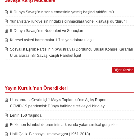
Savaşa Karşı Mücadele
II. Dünya Savaşı’nın sona ermesinin yetmiş beşinci yıldönümü
Yunanistan-Türkiye sınırındaki sığınmacılara yönelik savaşı durdurun!
II. Dünya Savaşı’nın Nedenleri ve Sonuçları
Küresel askeri harcamalar 1,7 trilyon dolara ulaştı
Sosyalist Eşitlik Partisi’nin (Avustralya) Dördüncü Ulusal Kongre Kararları
Uluslararası Bir Savaş Karşıtı Hareket İçin!
Diğer Yazılar
Yayın Kurulu’nun Önerdikleri
Uluslararası Çevrimiçi 1 Mayıs Toplantısı’nın Açılış Raporu
COVID-19 pandemisi: Dünya tarihinde tetikleyici bir olay
Lenin 150 Yaşında
Beklenen İstanbul depreminin arkasında yatan sınıfsal gerçekler
Halil Çelik: Bir sosyalizm savaşçısı (1961-2018)