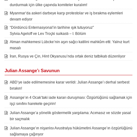
durdurmak için ülke çapında komiteler kuralım!
Myanmar’da askeri darbeye karşı protestolar ve iş bırakma eylemleri
devam ediyor
“Dördüncü Enternasyonal’in tarihine ışık tutuyoruz”
Sylvia Ageloff ve Lev Troçki suikastı – I. Bölüm
Alman mahkemesi Lübcke’nin aşırı sağcı katilini mahkûm etti: Yalnız kurt
masalı
İran, Rusya ve Çin, Hint Okyanusu’nda ortak deniz tatbikatı düzenliyor
Julian Assange’ı Savunun
ABD’ye iade edilmemesine karar verildi: Julian Assange’ı derhal serbest
bırakın!
Assange’ın 4 Ocak’taki iade kararı duruşması: Özgürlüğünü sağlamak için
işçi sınıfını harekete geçirin!
Julian Assange’a yönelik göstermelik yargılama: Acımasız ve sözde yasal
bir saçmalık
Julian Assange’ın nişanlısı Avustralya hükümetini Assange’ın özgürlüğünü
sağlamaya çağırıyor