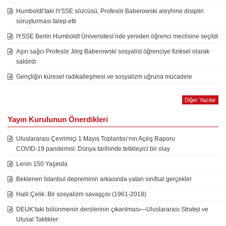
Humboldt’taki IYSSE sözcüsü, Profesör Baberowski aleyhine disiplin
soruşturması talep etti
IYSSE Berlin Humboldt Üniversitesi’nde yeniden öğrenci meclisine seçildi
Aşırı sağcı Profesör Jörg Baberowski sosyalist öğrenciye fiziksel olarak
saldırdı
Gençliğin küresel radikalleşmesi ve sosyalizm uğruna mücadele
Diğer Yazılar
Yayın Kurulunun Önerdikleri
Uluslararası Çevrimiçi 1 Mayıs Toplantısı’nın Açılış Raporu
COVID-19 pandemisi: Dünya tarihinde tetikleyici bir olay
Lenin 150 Yaşında
Beklenen İstanbul depreminin arkasında yatan sınıfsal gerçekler
Halil Çelik: Bir sosyalizm savaşçısı (1961-2018)
DEUK’taki bölünmenin derslerinin çıkarılması—Uluslararası Strateji ve
Ulusal Taktikler: