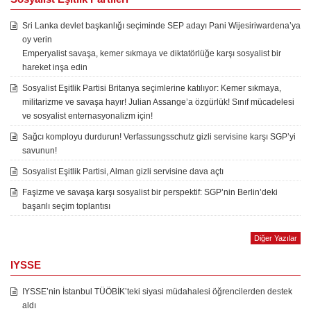
Sri Lanka devlet başkanlığı seçiminde SEP adayı Pani Wijesiriwardena’ya
oy verin
Emperyalist savaşa, kemer sıkmaya ve diktatörlüğe karşı sosyalist bir
hareket inşa edin
Sosyalist Eşitlik Partisi Britanya seçimlerine katılıyor: Kemer sıkmaya,
militarizme ve savaşa hayır! Julian Assange’a özgürlük! Sınıf mücadelesi
ve sosyalist enternasyonalizm için!
Sağcı komployu durdurun! Verfassungsschutz gizli servisine karşı SGP’yi
savunun!
Sosyalist Eşitlik Partisi, Alman gizli servisine dava açtı
Faşizme ve savaşa karşı sosyalist bir perspektif: SGP’nin Berlin’deki
başarılı seçim toplantısı
Diğer Yazılar
IYSSE
IYSSE’nin İstanbul TÜÖBİK’teki siyasi müdahalesi öğrencilerden destek
aldı