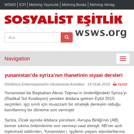
WSWS
ICFI
Mehring Yayıncılık
Mehring Books
Mehring Verlag
Navigation
Toggle
navigat
yunanistan’da syriza’nın ihanetinin siyasi dersleri
Dördüncü Enternasyonal'in Uluslararası Komitesi
19 Ocak 2016
Yazdır
Yunanistan’da Başbakan Alexis Tsipras’ın önderliğindeki Syriza’yı
(Radikal Sol Koalisyon) yeniden iktidara getiren Eylül 2015
seçimleri, işçi sınıfı için muazzam bir stratejik deneyim olduğu
kanıtlanmış bir döneme son vermiştir.
Syriza, Ocak ayında iktidara yürürken, Avrupa Birliği’nin (AB)
kemer sıkma önlemlerine son vermeyi vaat etmişti. AB’nin azılı
toplumsal saldırıları, Yunanistan’ı, işçilerin yaşam standartlarına