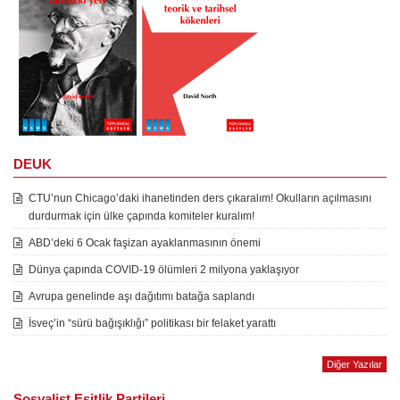
DEUK
CTU’nun Chicago’daki ihanetinden ders çıkaralım! Okulların açılmasını
durdurmak için ülke çapında komiteler kuralım!
ABD’deki 6 Ocak faşizan ayaklanmasının önemi
Dünya çapında COVID-19 ölümleri 2 milyona yaklaşıyor
Avrupa genelinde aşı dağıtımı batağa saplandı
İsveç’in “sürü bağışıklığı” politikası bir felaket yarattı
Diğer Yazılar
Sosyalist Eşitlik Partileri