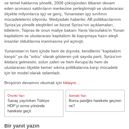
ve temel haklarına yönelik, 2008 çöküşünden itibaren devam
eden acımasız saldırıların merkezine yerleştirmişti ve uluslararası
ölçekte milyonlarca işçi ve genç, Yunanistan işçi sınıfının
mücadelelerini izliyordu. Medyadaki haberler, AB politikacılarının
Syriza’ya yönelik eleştirileri ve bizzat Syriza’nın açıklamaları,
kitlelerin, Tsipras ile onun maliye bakanı Yanis Varoufakis’in Yunan
kapitalizmi ve uluslararası kapitalizm ile kapışmaya hazır ateşli
insanlar olduklarına inanmasına yol açmıştı.
Yunanistan’ın hem içinde hem de dışında, kendilerini “kapitalizm
karşıtı” ya da “solcu” olarak gösteren çok sayıda parti, Syriza’nın
iktidara gelmesini, solun zaferi ve hem Avrupa’da hem de
uluslararası ölçekte kemer sıkma politikalarına karşı mücadele
için bir model olarak selamladı.
Broşürün devamını okumak için
tıklayın…
Yazı
Önceki Yazı
Sonraki Yazı
gezinmesi
Savaş yayılırken Türkiye
Borsa paniğini harekete geçiren
Önceki Yazı:
Sonraki Yazı:
HDP’yi ezme yönünde
ne?
harekete geçti
Bir yanıt yazın