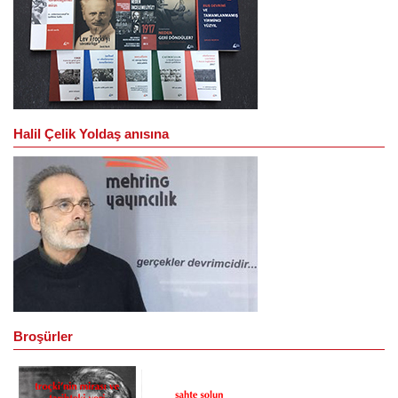
Halil Çelik Yoldaş anısına
Broşürler