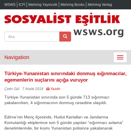
WSWS
ICFI
Mehring Yayıncılık
Mehring Books
Mehring Verlag
Navigation
Toggle
navigat
Türkiye-Yunanistan sınırındaki donmuş sığınmacılar,
egemenlerin suçlarını açığa vuruyor
Çetin Gül
7 Aralık 2018
Yazdır
Türkiye-Yunanistan sınırında son 5 günde 713 sığınmacı
yakalanırken, 4 sığınmacının donmuş cesedine ulaşıldı.
Edirne’nin Meriç ilçesinde, Hudut Kartalları ve Jandarma
Komutanlığı ekiplerince son 5 günde yapılan “sığınmacı avlama”
denetimlerinde, bir kısmı Yunanistan polisince yakalanarak