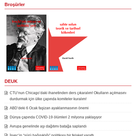
Broşürler
DEUK
CTU’nun Chicago’daki ihanetinden ders çıkaralım! Okulların açılmasını
durdurmak için ülke çapında komiteler kuralım!
ABD’deki 6 Ocak faşizan ayaklanmasının önemi
Dünya çapında COVID-19 ölümleri 2 milyona yaklaşıyor
Avrupa genelinde aşı dağıtımı batağa saplandı
İsveç’in “sürü bağışıklığı” politikası bir felaket yarattı