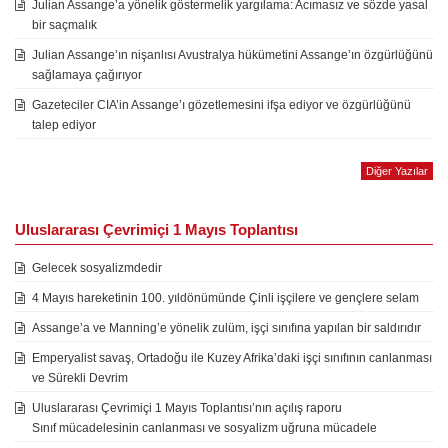
Julian Assange’a yönelik göstermelik yargılama: Acımasız ve sözde yasal
bir saçmalık
Julian Assange’ın nişanlısı Avustralya hükümetini Assange’ın özgürlüğünü
sağlamaya çağırıyor
Gazeteciler CIA’in Assange’ı gözetlemesini ifşa ediyor ve özgürlüğünü
talep ediyor
Diğer Yazılar
Uluslararası Çevrimiçi 1 Mayıs Toplantısı
Gelecek sosyalizmdedir
4 Mayıs hareketinin 100. yıldönümünde Çinli işçilere ve gençlere selam
Assange’a ve Manning’e yönelik zulüm, işçi sınıfına yapılan bir saldırıdır
Emperyalist savaş, Ortadoğu ile Kuzey Afrika’daki işçi sınıfının canlanması
ve Sürekli Devrim
Uluslararası Çevrimiçi 1 Mayıs Toplantısı’nın açılış raporu
Sınıf mücadelesinin canlanması ve sosyalizm uğruna mücadele