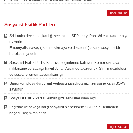
Diğer Yazılar
Sosyalist Eşitlik Partileri
Sri Lanka devlet başkanlığı seçiminde SEP adayı Pani Wijesiriwardena’ya
oy verin
Emperyalist savaşa, kemer sıkmaya ve diktatörlüğe karşı sosyalist bir
hareket inşa edin
Sosyalist Eşitlik Partisi Britanya seçimlerine katılıyor: Kemer sıkmaya,
militarizme ve savaşa hayır! Julian Assange’a özgürlük! Sınıf mücadelesi
ve sosyalist enternasyonalizm için!
Sağcı komployu durdurun! Verfassungsschutz gizli servisine karşı SGP’yi
savunun!
Sosyalist Eşitlik Partisi, Alman gizli servisine dava açtı
Faşizme ve savaşa karşı sosyalist bir perspektif: SGP’nin Berlin’deki
başarılı seçim toplantısı
Diğer Yazılar