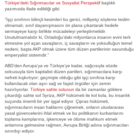
Türkiye’deki Sığınmacılar ve Sosyalist Perspektif
başlıklı
yazımızda ifade edildiği gibi:
“İşçi sınıfının bilinçli kesimleri bu gerici, milliyetçi söyleme teslim
olmamalı; sınıf dayanışmasını ön plana çıkartarak hedefe
sermayeye karşı birlikte mücadeleyi yerleştirmelidir.
Unutulmamalıdır ki, Ortadoğu’daki milyonlarca insanın evini terk
etmesine yol açan savaşların, iç savaşların ve yoksulluğun temel
nedeni, başta AKP olmak üzere tüm düzen partilerinin savunduğu
emperyalist sistemdir.”
ABD’den Avrupa’ya ve Türkiye’ye kadar, sağcısıyla sözde
solcusuyla tüm kapitalist düzen partileri, sığınmacılara karşı
nefreti kışkırtıyor; geçmişte olduğu gibi işçi sınıfına karşı
kullanılacak olan aşırı sağ ve faşist örgütler için zemin
hazırlıyorlar.
Türkiye sahte solunun
da bir zamanlar göklere
çıkardığı sahte sol Syriza, AKP hükümeti ile kol kola, bu insanlık
suçunda önemli bir yer işgal ediyor. Çipras hükümeti,
sığınmacıların insan haklarını çiğnemek, onların uluslararası
yasal güvencelerini ihlal etmek ve bu politikanın kurbanlarını
toplama kamplarına, işkenceye ve ölüme mahkum etmek
anlamına gelmesine rağmen, Avrupa Birliği adına sığınmacıları
sınırdışı ediyor.