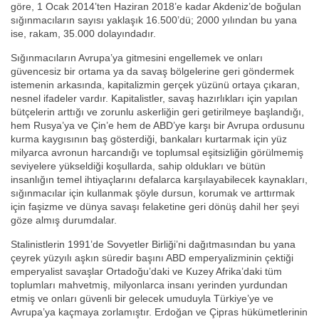
göre, 1 Ocak 2014’ten Haziran 2018’e kadar Akdeniz’de boğulan
sığınmacıların sayısı yaklaşık 16.500’dü; 2000 yılından bu yana
ise, rakam, 35.000 dolayındadır.
Sığınmacıların Avrupa’ya gitmesini engellemek ve onları
güvencesiz bir ortama ya da savaş bölgelerine geri göndermek
istemenin arkasında, kapitalizmin gerçek yüzünü ortaya çıkaran,
nesnel ifadeler vardır. Kapitalistler, savaş hazırlıkları için yapılan
bütçelerin arttığı ve zorunlu askerliğin geri getirilmeye başlandığı,
hem Rusya’ya ve Çin’e hem de ABD’ye karşı bir Avrupa ordusunu
kurma kaygısının baş gösterdiği, bankaları kurtarmak için yüz
milyarca avronun harcandığı ve toplumsal eşitsizliğin görülmemiş
seviyelere yükseldiği koşullarda, sahip oldukları ve bütün
insanlığın temel ihtiyaçlarını defalarca karşılayabilecek kaynakları,
sığınmacılar için kullanmak şöyle dursun, korumak ve arttırmak
için faşizme ve dünya savaşı felaketine geri dönüş dahil her şeyi
göze almış durumdalar.
Stalinistlerin 1991’de Sovyetler Birliği’ni dağıtmasından bu yana
çeyrek yüzyılı aşkın süredir başını ABD emperyalizminin çektiği
emperyalist savaşlar Ortadoğu’daki ve Kuzey Afrika’daki tüm
toplumları mahvetmiş, milyonlarca insanı yerinden yurdundan
etmiş ve onları güvenli bir gelecek umuduyla Türkiye’ye ve
Avrupa’ya kaçmaya zorlamıştır. Erdoğan ve Çipras hükümetlerinin