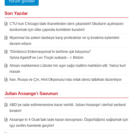
Son Yazılar
CTU’nun Chicago’daki ihanetinden ders çıkaralım! Okulların açılmasını
durdurmak için ülke çapında komiteler kuralım!
Myanmar’da askeri darbeye karşı protestolar ve iş bırakma eylemleri
devam ediyor
“Dördüncü Enternasyonal’in tarihine ışık tutuyoruz”
Sylvia Ageloff ve Lev Troçki suikastı – I. Bölüm
Alman mahkemesi Lübcke’nin aşırı sağcı katilini mahkûm etti: Yalnız kurt
masalı
İran, Rusya ve Çin, Hint Okyanusu’nda ortak deniz tatbikatı düzenliyor
Julian Assange’ı Savunun
ABD’ye iade edilmemesine karar verildi: Julian Assange’ı derhal serbest
bırakın!
Assange’ın 4 Ocak’taki iade kararı duruşması: Özgürlüğünü sağlamak için
işçi sınıfını harekete geçirin!