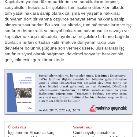
Kapitalizm yanlısı düzen partilerinin ve sendikaların tersine,
sosyalistler, koşulsuz bir şekilde, tüm işçilerin diledikleri ülkede
tüm yasal haklara sahip olarak çalışma ve yaşama hakkına;
dünyanın dört bir yanına özgürce sehayat etme hakkına sahip
olmasını savunurlar. Bu koşullar altında, tüm sığınmacıların ve işçi
sınıfının demokratik ve sosyal haklarının savunusu ile savaşa ve
kapitalizme karşı mücadele, ayrılmaz bir şekilde birbirine bağlıdır.
Bunlar, sınırları ortadan kaldırmak ve dünyanın rakip ulus
devletlere bölünmüşlüğüne son vermek üzere, uluslararası işçi
sınıfının siyasi olarak bağımsız, devrimci sosyalist hareketinin
geliştirilmesini gerektirmektedir.
Yazı
Önceki Yazı
Sonraki Yazı
gezinmesi
İşçi sınıfını Macron’a karşı
Cumhuriyetçi senatörler:
Önceki Yazı:
Sonraki Yazı: