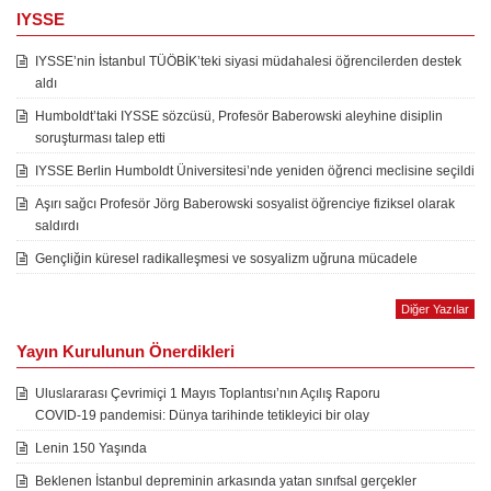
IYSSE
IYSSE’nin İstanbul TÜÖBİK’teki siyasi müdahalesi öğrencilerden destek
aldı
Humboldt’taki IYSSE sözcüsü, Profesör Baberowski aleyhine disiplin
soruşturması talep etti
IYSSE Berlin Humboldt Üniversitesi’nde yeniden öğrenci meclisine seçildi
Aşırı sağcı Profesör Jörg Baberowski sosyalist öğrenciye fiziksel olarak
saldırdı
Gençliğin küresel radikalleşmesi ve sosyalizm uğruna mücadele
Diğer Yazılar
Yayın Kurulunun Önerdikleri
Uluslararası Çevrimiçi 1 Mayıs Toplantısı’nın Açılış Raporu
COVID-19 pandemisi: Dünya tarihinde tetikleyici bir olay
Lenin 150 Yaşında
Beklenen İstanbul depreminin arkasında yatan sınıfsal gerçekler