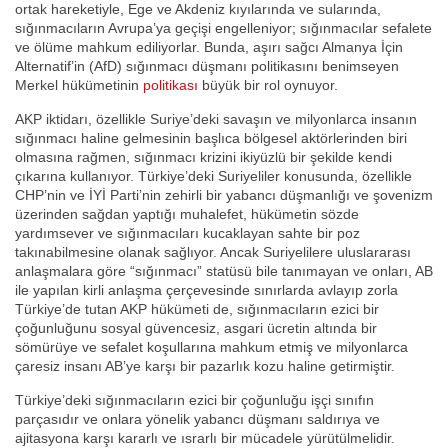
ortak hareketiyle, Ege ve Akdeniz kıyılarında ve sularında,
sığınmacıların Avrupa’ya geçişi engelleniyor; sığınmacılar sefalete
ve ölüme mahkum ediliyorlar. Bunda, aşırı sağcı Almanya İçin
Alternatif’in (AfD) sığınmacı düşmanı politikasını benimseyen
Merkel hükümetinin
politikası
büyük bir rol oynuyor.
AKP iktidarı, özellikle Suriye’deki savaşın ve milyonlarca insanın
sığınmacı haline gelmesinin başlıca bölgesel aktörlerinden biri
olmasına rağmen, sığınmacı krizini ikiyüzlü bir şekilde kendi
çıkarına kullanıyor. Türkiye’deki Suriyeliler konusunda, özellikle
CHP’nin ve İYİ Parti’nin zehirli bir yabancı düşmanlığı ve şovenizm
üzerinden sağdan yaptığı muhalefet, hükümetin sözde
yardımsever ve sığınmacıları kucaklayan sahte bir poz
takınabilmesine olanak sağlıyor. Ancak Suriyelilere uluslararası
anlaşmalara göre “sığınmacı” statüsü bile tanımayan ve onları, AB
ile yapılan kirli anlaşma çerçevesinde sınırlarda avlayıp zorla
Türkiye’de tutan AKP hükümeti de, sığınmacıların ezici bir
çoğunluğunu sosyal güvencesiz, asgari ücretin altında bir
sömürüye ve sefalet koşullarına mahkum etmiş ve milyonlarca
çaresiz insanı AB’ye karşı bir pazarlık kozu haline getirmiştir.
Türkiye’deki sığınmacıların ezici bir çoğunluğu işçi sınıfın
parçasıdır ve onlara yönelik yabancı düşmanı saldırıya ve
ajitasyona karşı kararlı ve ısrarlı bir mücadele yürütülmelidir.