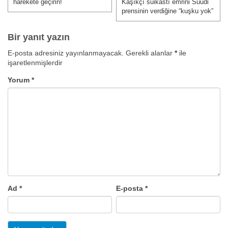
harekete geçirin!
Kaşıkçı suikastı emrini Suudi
prensinin verdiğine “kuşku yok”
Bir yanıt yazın
E-posta adresiniz yayınlanmayacak.
Gerekli alanlar
*
ile
işaretlenmişlerdir
Yorum
*
Ad
*
E-posta
*