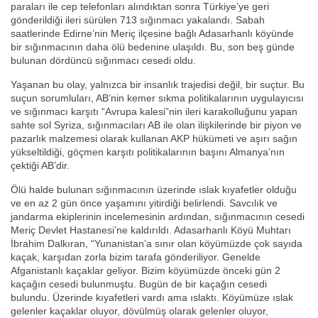
paraları ile cep telefonları alındıktan sonra Türkiye’ye geri
gönderildiği ileri sürülen 713 sığınmacı yakalandı. Sabah
saatlerinde Edirne’nin Meriç ilçesine bağlı Adasarhanlı köyünde
bir sığınmacının daha ölü bedenine ulaşıldı. Bu, son beş günde
bulunan dördüncü sığınmacı cesedi oldu.
Yaşanan bu olay, yalnızca bir insanlık trajedisi değil, bir suçtur. Bu
suçun sorumluları, AB’nin kemer sıkma politikalarının uygulayıcısı
ve sığınmacı karşıtı “Avrupa kalesi”nin ileri karakolluğunu yapan
sahte sol Syriza, sığınmacıları AB ile olan ilişkilerinde bir piyon ve
pazarlık malzemesi olarak kullanan AKP hükümeti ve aşırı sağın
yükseltildiği, göçmen karşıtı politikalarının başını Almanya’nın
çektiği AB’dir.
Ölü halde bulunan sığınmacının üzerinde ıslak kıyafetler olduğu
ve en az 2 gün önce yaşamını yitirdiği belirlendi. Savcılık ve
jandarma ekiplerinin incelemesinin ardından, sığınmacının cesedi
Meriç Devlet Hastanesi’ne kaldırıldı. Adasarhanlı Köyü Muhtarı
İbrahim Dalkıran, “Yunanistan’a sınır olan köyümüzde çok sayıda
kaçak, karşıdan zorla bizim tarafa gönderiliyor. Genelde
Afganistanlı kaçaklar geliyor. Bizim köyümüzde önceki gün 2
kaçağın cesedi bulunmuştu. Bugün de bir kaçağın cesedi
bulundu. Üzerinde kıyafetleri vardı ama ıslaktı. Köyümüze ıslak
gelenler kaçaklar oluyor, dövülmüş olarak gelenler oluyor,