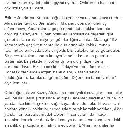
evlerimizden kıyafet getirip giyindiriyoruz. Onların bu haline de
çok üzülüyoruz,” dedi.
Edirne Jandarma Komutanlığı ekiplerince yakalanan kaçaklardan
Afganistan uyruklu Jamaluddin Malangi, donarak ölen üç
sığınmacıyı, Yunanistan’a geçtiklerinde tutuldukları kampta
gördüğünü söyledi. Yunan polisinin kendisini de diğerleri gibi
şiddet kullanarak Türkiye’ye gönderdiğini anlatan Malangi, “Biz
karşı tarafa geçtikten sonra üç gün ormanda kaldık. Yunan
tarafındaki bir köyde polisler geldi. Bizi yakaladılar ve götürdüler.
Bir gece kaldıktan sonra kamyonla nehir kenarına getirdiler.
Sistematik bir şekilde iki bot vardı, biri gidiş, diğeri geliş
durumundaydı. Bizi bu şekilde Türkiye’ye geri gönderdiler.
Donarak ölenlerden Afganistanlı olanı, Yunanistan’da
tutulduğumuz karakolda görmüştüm. Diğerlerini tanımıyorum,”
diye konuştu.
Ortadoğu’daki ve Kuzey Afrika’da emperyalist savaşların sonuçları
Avrupa’ya ulaşmış durumda. Avrupalı egemen seçkinler, buna, bir
yandan keskin bir şekilde sağa kayarak ve demokratik ve sosyal
haklara yönelik saldırılarını yoğunlaştırarak karşılık verirken, diğer
yandan emperyalist müdahalelerinin sonuçlarından kaçan
insanları karada ve denizde ölüme ya da toplama kamplarındaki
insanlık dışı koşullara mahkum ediyorlar. BM’nın rakamlarına