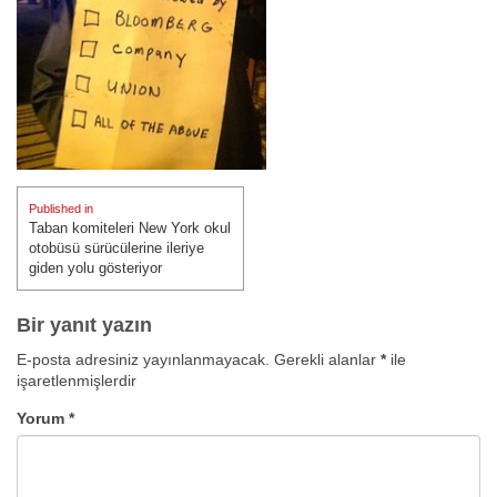
Yazı
Published in
gezinmesi
Taban komiteleri New York okul
otobüsü sürücülerine ileriye
giden yolu gösteriyor
Bir yanıt yazın
E-posta adresiniz yayınlanmayacak.
Gerekli alanlar
*
ile
işaretlenmişlerdir
Yorum
*