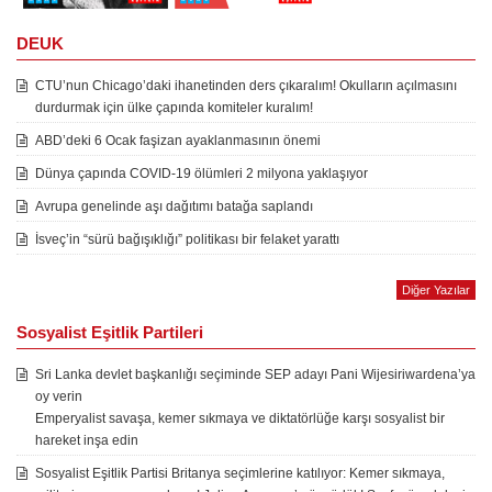
DEUK
CTU’nun Chicago’daki ihanetinden ders çıkaralım! Okulların açılmasını
durdurmak için ülke çapında komiteler kuralım!
ABD’deki 6 Ocak faşizan ayaklanmasının önemi
Dünya çapında COVID-19 ölümleri 2 milyona yaklaşıyor
Avrupa genelinde aşı dağıtımı batağa saplandı
İsveç’in “sürü bağışıklığı” politikası bir felaket yarattı
Diğer Yazılar
Sosyalist Eşitlik Partileri
Sri Lanka devlet başkanlığı seçiminde SEP adayı Pani Wijesiriwardena’ya
oy verin
Emperyalist savaşa, kemer sıkmaya ve diktatörlüğe karşı sosyalist bir
hareket inşa edin
Sosyalist Eşitlik Partisi Britanya seçimlerine katılıyor: Kemer sıkmaya,