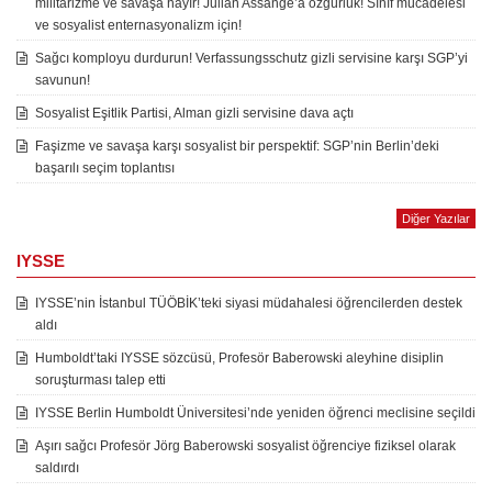
militarizme ve savaşa hayır! Julian Assange’a özgürlük! Sınıf mücadelesi
ve sosyalist enternasyonalizm için!
Sağcı komployu durdurun! Verfassungsschutz gizli servisine karşı SGP’yi
savunun!
Sosyalist Eşitlik Partisi, Alman gizli servisine dava açtı
Faşizme ve savaşa karşı sosyalist bir perspektif: SGP’nin Berlin’deki
başarılı seçim toplantısı
Diğer Yazılar
IYSSE
IYSSE’nin İstanbul TÜÖBİK’teki siyasi müdahalesi öğrencilerden destek
aldı
Humboldt’taki IYSSE sözcüsü, Profesör Baberowski aleyhine disiplin
soruşturması talep etti
IYSSE Berlin Humboldt Üniversitesi’nde yeniden öğrenci meclisine seçildi
Aşırı sağcı Profesör Jörg Baberowski sosyalist öğrenciye fiziksel olarak
saldırdı