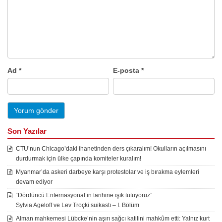
Ad
*
E-posta
*
Son Yazılar
CTU’nun Chicago’daki ihanetinden ders çıkaralım! Okulların açılmasını
durdurmak için ülke çapında komiteler kuralım!
Myanmar’da askeri darbeye karşı protestolar ve iş bırakma eylemleri
devam ediyor
“Dördüncü Enternasyonal’in tarihine ışık tutuyoruz”
Sylvia Ageloff ve Lev Troçki suikastı – I. Bölüm
Alman mahkemesi Lübcke’nin aşırı sağcı katilini mahkûm etti: Yalnız kurt