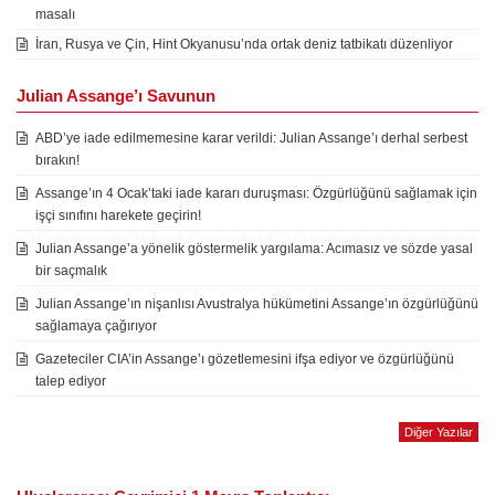
masalı
İran, Rusya ve Çin, Hint Okyanusu’nda ortak deniz tatbikatı düzenliyor
Julian Assange’ı Savunun
ABD’ye iade edilmemesine karar verildi: Julian Assange’ı derhal serbest
bırakın!
Assange’ın 4 Ocak’taki iade kararı duruşması: Özgürlüğünü sağlamak için
işçi sınıfını harekete geçirin!
Julian Assange’a yönelik göstermelik yargılama: Acımasız ve sözde yasal
bir saçmalık
Julian Assange’ın nişanlısı Avustralya hükümetini Assange’ın özgürlüğünü
sağlamaya çağırıyor
Gazeteciler CIA’in Assange’ı gözetlemesini ifşa ediyor ve özgürlüğünü
talep ediyor
Diğer Yazılar