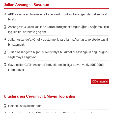
Julian Assange’ı Savunun
ABD’ye iade edilmemesine karar verildi: Julian Assange’ı derhal serbest
bırakın!
Assange’ın 4 Ocak’taki iade kararı duruşması: Özgürlüğünü sağlamak için
işçi sınıfını harekete geçirin!
Julian Assange’a yönelik göstermelik yargılama: Acımasız ve sözde yasal
bir saçmalık
Julian Assange’ın nişanlısı Avustralya hükümetini Assange’ın özgürlüğünü
sağlamaya çağırıyor
Gazeteciler CIA’in Assange’ı gözetlemesini ifşa ediyor ve özgürlüğünü
talep ediyor
Diğer Yazılar
Uluslararası Çevrimiçi 1 Mayıs Toplantısı
Gelecek sosyalizmdedir