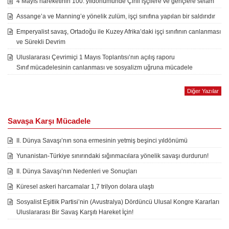
4 Mayıs hareketinin 100. yıldönümünde Çinli işçilere ve gençlere selam
Assange’a ve Manning’e yönelik zulüm, işçi sınıfına yapılan bir saldırıdır
Emperyalist savaş, Ortadoğu ile Kuzey Afrika’daki işçi sınıfının canlanması
ve Sürekli Devrim
Uluslararası Çevrimiçi 1 Mayıs Toplantısı’nın açılış raporu
Sınıf mücadelesinin canlanması ve sosyalizm uğruna mücadele
Diğer Yazılar
Savaşa Karşı Mücadele
II. Dünya Savaşı’nın sona ermesinin yetmiş beşinci yıldönümü
Yunanistan-Türkiye sınırındaki sığınmacılara yönelik savaşı durdurun!
II. Dünya Savaşı’nın Nedenleri ve Sonuçları
Küresel askeri harcamalar 1,7 trilyon dolara ulaştı
Sosyalist Eşitlik Partisi’nin (Avustralya) Dördüncü Ulusal Kongre Kararları
Uluslararası Bir Savaş Karşıtı Hareket İçin!