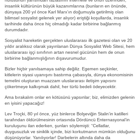
nüfusunun yarısından fazlasının internete ve onun üzerinden,
insanlık kültürünün büyük kazanımlarına (bunların en önünde,
dünyaya 200 yıl önce Karl Marx’ın doğumuyla getirilmiş olan
bilimsel sosyalist gelenek yer alıyor) eriştiği koşullarda, insanlık
tarihinde daha önce hiç olmadığı kadar birbirine bağlanmış
durumdadır.
Sosyalist hareketin gerçekten uluslararası ilk gazetesi olan ve 20
yıldır aralıksız olarak yayınlanan Dünya Sosyalist Web Sitesi, hem
uluslararası işçi sınıfının artan nesnel gücünün hem de onun
birbirine bağlanmışlığının dışavurumudur.
Bizler hiçbir yanılsamaya sahip değiliz. Egemen seçkinler,
kitlelerin siyasi uyanışını bastırma çabasıyla, dünya ekonomisinin
temelini oluşturan muazzam uluslararası iletişim yapısını
çökertmeye kalkışmak dahil, her türlü bedeli ödeyecektir.
Ama bırakalım onlar en kötüsünü yapsınlar; biz, elimizden gelenin
en iyisini yapacağız!
Lev Troçki, 80 yıl önce, yüz binlerce Bolşeviğin Stalin’in katilleri
tarafından öldürülmesinin ortasında Dördüncü Enternasyonal’in
kuruluşunu ilan ederken, şunları söylemişti: “Cellatlar,
duygusuzluk ve siniklik içinde, bizi korkutmanın mümkün olduğunu
düşünüyorlar. Yanılıyorlar! Darbelerin altında daha da