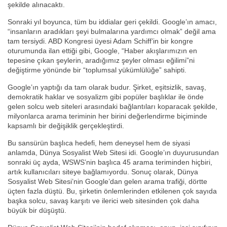
şekilde alınacaktı.
Sonraki yıl boyunca, tüm bu iddialar geri çekildi. Google’ın amacı,
“insanların aradıkları şeyi bulmalarına yardımcı olmak” değil ama
tam tersiydi. ABD Kongresi üyesi Adam Schiff’in bir kongre
oturumunda ilan ettiği gibi, Google, “Haber akışlarımızın en
tepesine çıkan şeylerin, aradığımız şeyler olması eğilimi”ni
değiştirme yönünde bir “toplumsal yükümlülüğe” sahipti.
Google’ın yaptığı da tam olarak budur. Şirket, eşitsizlik, savaş,
demokratik haklar ve sosyalizm gibi popüler başlıklar ile önde
gelen solcu web siteleri arasındaki bağlantıları koparacak şekilde,
milyonlarca arama teriminin her birini değerlendirme biçiminde
kapsamlı bir değişiklik gerçekleştirdi.
Bu sansürün başlıca hedefi, hem deneysel hem de siyasi
anlamda, Dünya Sosyalist Web Sitesi idi. Google’ın duyurusundan
sonraki üç ayda, WSWS’nin başlıca 45 arama teriminden hiçbiri,
artık kullanıcıları siteye bağlamıyordu. Sonuç olarak, Dünya
Sosyalist Web Sitesi’nin Google’dan gelen arama trafiği, dörtte
üçten fazla düştü. Bu, şirketin önlemlerinden etkilenen çok sayıda
başka solcu, savaş karşıtı ve ilerici web sitesinden çok daha
büyük bir düşüştü.