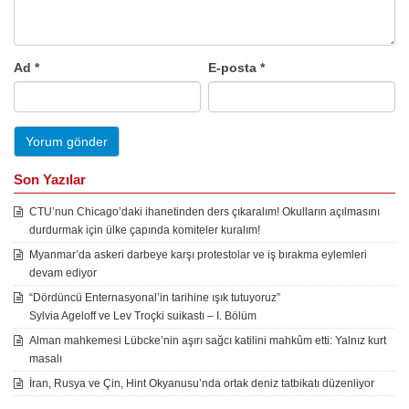
Ad
*
E-posta
*
Son Yazılar
CTU’nun Chicago’daki ihanetinden ders çıkaralım! Okulların açılmasını
durdurmak için ülke çapında komiteler kuralım!
Myanmar’da askeri darbeye karşı protestolar ve iş bırakma eylemleri
devam ediyor
“Dördüncü Enternasyonal’in tarihine ışık tutuyoruz”
Sylvia Ageloff ve Lev Troçki suikastı – I. Bölüm
Alman mahkemesi Lübcke’nin aşırı sağcı katilini mahkûm etti: Yalnız kurt
masalı
İran, Rusya ve Çin, Hint Okyanusu’nda ortak deniz tatbikatı düzenliyor