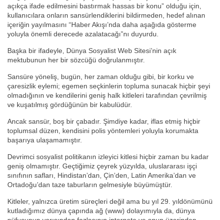
açıkça ifade edilmesini bastırmak hassas bir konu” olduğu için,
kullanıcılara onların sansürlendiklerini bildirmeden, hedef alınan
içeriğin yayılmasını “Haber Akışı’nda daha aşağıda gösterme
yoluyla önemli derecede azalatacağı”nı duyurdu.
Başka bir ifadeyle, Dünya Sosyalist Web Sitesi’nin açık
mektubunun her bir sözcüğü doğrulanmıştır.
Sansüre yöneliş, bugün, her zaman olduğu gibi, bir korku ve
çaresizlik eylemi; egemen seçkinlerin topluma sunacak hiçbir şeyi
olmadığının ve kendilerini geniş halk kitleleri tarafından çevrilmiş
ve kuşatılmış gördüğünün bir kabulüdür.
Ancak sansür, boş bir çabadır. Şimdiye kadar, iflas etmiş hiçbir
toplumsal düzen, kendisini polis yöntemleri yoluyla korumakta
başarıya ulaşamamıştır.
Devrimci sosyalist politikanın izleyici kitlesi hiçbir zaman bu kadar
geniş olmamıştır. Geçtiğimiz çeyrek yüzyılda, uluslararası işçi
sınıfının safları, Hindistan’dan, Çin’den, Latin Amerika’dan ve
Ortadoğu’dan taze taburların gelmesiyle büyümüştür.
Kitleler, yalnızca üretim süreçleri değil ama bu yıl 29. yıldönümünü
kutladığımız dünya çapında ağ (www) dolayımıyla da, dünya