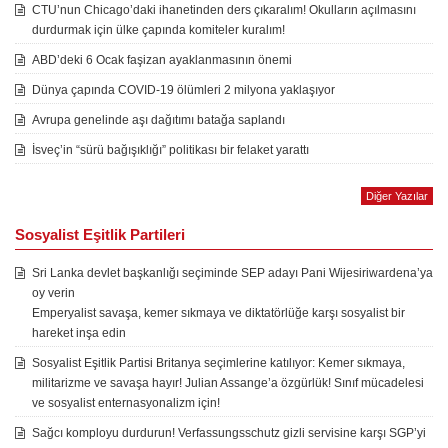
CTU’nun Chicago’daki ihanetinden ders çıkaralım! Okulların açılmasını
durdurmak için ülke çapında komiteler kuralım!
ABD’deki 6 Ocak faşizan ayaklanmasının önemi
Dünya çapında COVID-19 ölümleri 2 milyona yaklaşıyor
Avrupa genelinde aşı dağıtımı batağa saplandı
İsveç’in “sürü bağışıklığı” politikası bir felaket yarattı
Diğer Yazılar
Sosyalist Eşitlik Partileri
Sri Lanka devlet başkanlığı seçiminde SEP adayı Pani Wijesiriwardena’ya
oy verin
Emperyalist savaşa, kemer sıkmaya ve diktatörlüğe karşı sosyalist bir
hareket inşa edin
Sosyalist Eşitlik Partisi Britanya seçimlerine katılıyor: Kemer sıkmaya,
militarizme ve savaşa hayır! Julian Assange’a özgürlük! Sınıf mücadelesi
ve sosyalist enternasyonalizm için!
Sağcı komployu durdurun! Verfassungsschutz gizli servisine karşı SGP’yi