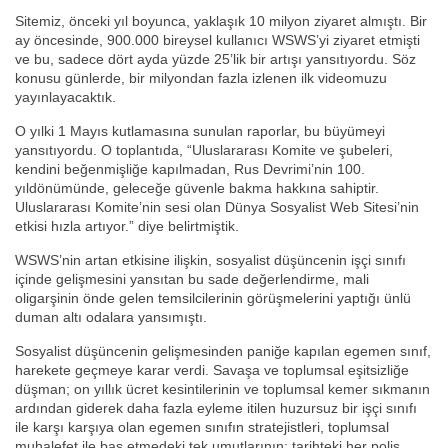
Sitemiz, önceki yıl boyunca, yaklaşık 10 milyon ziyaret almıştı. Bir
ay öncesinde, 900.000 bireysel kullanıcı WSWS’yi ziyaret etmişti
ve bu, sadece dört ayda yüzde 25’lik bir artışı yansıtıyordu. Söz
konusu günlerde, bir milyondan fazla izlenen ilk videomuzu
yayınlayacaktık.
O yılki 1 Mayıs kutlamasına sunulan raporlar, bu büyümeyi
yansıtıyordu. O toplantıda, “Uluslararası Komite ve şubeleri,
kendini beğenmişliğe kapılmadan, Rus Devrimi’nin 100.
yıldönümünde, geleceğe güvenle bakma hakkına sahiptir.
Uluslararası Komite’nin sesi olan Dünya Sosyalist Web Sitesi’nin
etkisi hızla artıyor.” diye belirtmiştik.
WSWS’nin artan etkisine ilişkin, sosyalist düşüncenin işçi sınıfı
içinde gelişmesini yansıtan bu sade değerlendirme, mali
oligarşinin önde gelen temsilcilerinin görüşmelerini yaptığı ünlü
duman altı odalara yansımıştı.
Sosyalist düşüncenin gelişmesinden paniğe kapılan egemen sınıf,
harekete geçmeye karar verdi. Savaşa ve toplumsal eşitsizliğe
düşman; on yıllık ücret kesintilerinin ve toplumsal kemer sıkmanın
ardından giderek daha fazla eyleme itilen huzursuz bir işçi sınıfı
ile karşı karşıya olan egemen sınıfın stratejistleri, toplumsal
muhalefet ile baş etmedeki tek umutlarının; tarihteki her polis