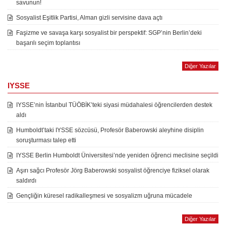
savunun!
Sosyalist Eşitlik Partisi, Alman gizli servisine dava açtı
Faşizme ve savaşa karşı sosyalist bir perspektif: SGP’nin Berlin’deki
başarılı seçim toplantısı
Diğer Yazılar
IYSSE
IYSSE’nin İstanbul TÜÖBİK’teki siyasi müdahalesi öğrencilerden destek
aldı
Humboldt’taki IYSSE sözcüsü, Profesör Baberowski aleyhine disiplin
soruşturması talep etti
IYSSE Berlin Humboldt Üniversitesi’nde yeniden öğrenci meclisine seçildi
Aşırı sağcı Profesör Jörg Baberowski sosyalist öğrenciye fiziksel olarak
saldırdı
Gençliğin küresel radikalleşmesi ve sosyalizm uğruna mücadele
Diğer Yazılar