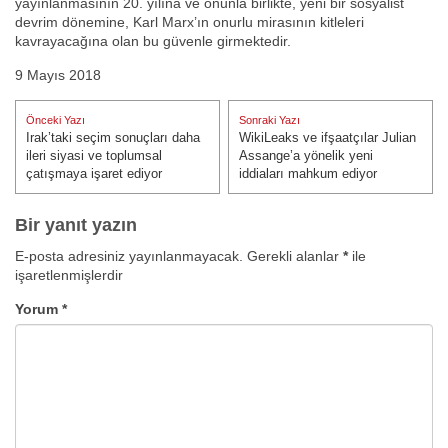
yayınlanmasının 20. yılına ve onunla birlikte, yeni bir sosyalist
devrim dönemine, Karl Marx’ın onurlu mirasının kitleleri
kavrayacağına olan bu güvenle girmektedir.
9 Mayıs 2018
Yazı
Önceki Yazı
Sonraki Yazı
gezinmesi
Irak’taki seçim sonuçları daha
WikiLeaks ve ifşaatçılar Julian
Önceki Yazı:
Sonraki Yazı:
ileri siyasi ve toplumsal
Assange’a yönelik yeni
çatışmaya işaret ediyor
iddiaları mahkum ediyor
Bir yanıt yazın
E-posta adresiniz yayınlanmayacak.
Gerekli alanlar
*
ile
işaretlenmişlerdir
Yorum
*