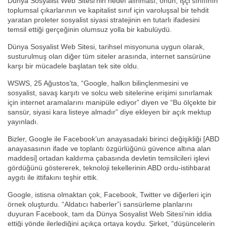
Dünya Sosyalist Web Sitesi’nin hedef alınması, onun, işçi sınıfının
toplumsal çıkarlarının ve kapitalist sınıf için varoluşsal bir tehdit
yaratan proleter sosyalist siyasi stratejinin en tutarlı ifadesini
temsil ettiği gerçeğinin olumsuz yolla bir kabulüydü.
Dünya Sosyalist Web Sitesi, tarihsel misyonuna uygun olarak,
susturulmuş olan diğer tüm siteler arasında, internet sansürüne
karşı bir mücadele başlatan tek site oldu.
WSWS, 25 Ağustos’ta, “Google, halkın bilinçlenmesini ve
sosyalist, savaş karşıtı ve solcu web sitelerine erişimi sınırlamak
için internet aramalarını manipüle ediyor” diyen ve “Bu ölçekte bir
sansür, siyasi kara listeye almadır” diye ekleyen bir açık mektup
yayınladı.
Bizler, Google ile Facebook’un anayasadaki birinci değişikliği [ABD
anayasasının ifade ve toplantı özgürlüğünü güvence altına alan
maddesi] ortadan kaldırma çabasında devletin temsilcileri işlevi
gördüğünü göstererek, teknoloji tekellerinin ABD ordu-istihbarat
aygıtı ile ittifakını teşhir ettik.
Google, istisna olmaktan çok, Facebook, Twitter ve diğerleri için
örnek oluşturdu. “Aldatıcı haberler”i sansürleme planlarını
duyuran Facebook, tam da Dünya Sosyalist Web Sitesi’nin iddia
ettiği yönde ilerlediğini açıkça ortaya koydu. Şirket, “düşüncelerin