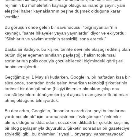
rejiminin bu muhalefetin kaynağı olduğuna inandığı şeyin, yani
eleştirel haber kaynaklarının peşine düşmek olduğuna karar
verdiler.
Bu görüşün önde gelen bir savunucusu, “bilgi isyanları”nın
kaynağı, “sahte hikayeler yayan yayınlardır” diyor ve ekliyordu:
“Silahların ve yaylım ateşinin sessizliği sona erecek.”
Başka bir ifadeyle, bu kişiler, tarihte devrimle alaşağı edilmiş olan
bütün diğer egemen sınıfların paylaştığı, halkın toplumsal
sorunlarının polis copuyla çözülebileceği biçimindeki görüşleri
benimsemişlerdi.
Geçtiğimiz yıl 1 Mayıs’ı kutlarken, Google’ın, bir haftadan kısa bir
süre önce, sonradan önde gelen Amerikan teknoloji şirketlerinin
tarihsel bir dönüşümüne (bilgiyi iletenler olmaktan çıkıp onu
sansürleyenlere dönüşmeleri) yol açacak olan şeyde ilk adımları
atmış olduğunu bilmiyorduk.
Bu dev adım, Google’ın, “insanların aradıkları şeyi bulmalarına
yardımcı olmak” için, arama sistemini “iyileştirecek” önlemler
almış olduğunu iddia eden, sözcükleri dikkatli bir şekilde seçilmiş
bir blog paylaşımıyla duyuruldu. Şirketin sonradan bir gazeteciye
söylediği gibi, bu önlemler, “siyasi… önyargıyı yansıtmayacak”