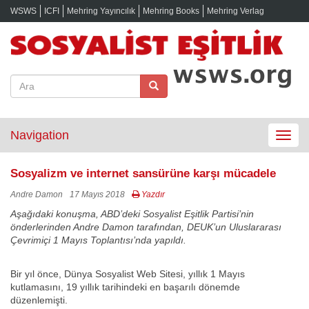
WSWS
ICFI
Mehring Yayıncılık
Mehring Books
Mehring Verlag
Navigation
Toggle
navigat
Sosyalizm ve internet sansürüne karşı mücadele
Andre Damon
17 Mayıs 2018
Yazdır
Aşağıdaki konuşma, ABD’deki Sosyalist Eşitlik Partisi’nin
önderlerinden Andre Damon tarafından, DEUK’un Uluslararası
Çevrimiçi 1 Mayıs Toplantısı’nda yapıldı.
Bir yıl önce, Dünya Sosyalist Web Sitesi, yıllık 1 Mayıs
kutlamasını, 19 yıllık tarihindeki en başarılı dönemde
düzenlemişti.