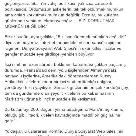
güçleniyoruz. Stalin’in vahşi politikası, yalnızca çaresizlik
politikasıdır. Ordumuzun askerlerini tek tek öldürmek mümkün
ama onları korkutmak mümkün değildir. Dostlar, bu kutlama
günlerinde yeniden tekrarlayacağız … BİZİ KORKUTMAK
MÜMKÜN DEĞİLDİR.”
Bizler bugün, aynı şekilde, “Bizi sansürlemek mümkün değildir!”
diye ilan ediyoruz. İnternet tarihindeki en sert sansür rejimine
rağmen, Dünya Sosyalist Web Sitesi’nin okur kitlesi, işçiler ve
gençler mücadeleye girdikçe, yeniden büyüyor.
İşçi sınıfının uzun süredir beklenen kabarması çoktan başlamış
durumda. Fransa’daki demiryolu işçilerinden Almanya’daki
havayolu işçilerine, Amerika’daki öğretmenlerden Kuzey
Afrika’daki kitlelere kadar bir işçi sınıfı militanlığı dalgası,
yerküreye hızla yayılıyor. Gericilik güçlerinin en çok korktuğu şey,
tam da gündemde olan şeydir: kitlelerin bu kabarmasının
Marksizm uğruna bilinçli mücadele ile kesişmesi.
Bu kutlamayı 200. doğum yılına adadığımız Marx’ın açıklamış
olduğu gibi, “teori, kitleleri kavradığında maddi bir güç haline
gelir.”
Yoldaşlar, Uluslararası Komite, Dünya Sosyalist Web Sitesi’nin