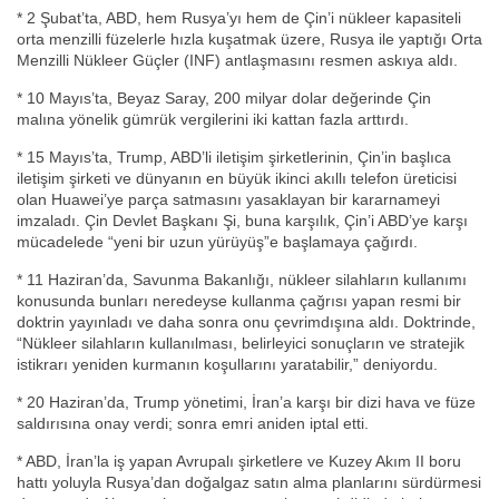
* 2 Şubat’ta, ABD, hem Rusya’yı hem de Çin’i nükleer kapasiteli
orta menzilli füzelerle hızla kuşatmak üzere, Rusya ile yaptığı Orta
Menzilli Nükleer Güçler (INF) antlaşmasını resmen askıya aldı.
* 10 Mayıs’ta, Beyaz Saray, 200 milyar dolar değerinde Çin
malına yönelik gümrük vergilerini iki kattan fazla arttırdı.
* 15 Mayıs’ta, Trump, ABD’li iletişim şirketlerinin, Çin’in başlıca
iletişim şirketi ve dünyanın en büyük ikinci akıllı telefon üreticisi
olan Huawei’ye parça satmasını yasaklayan bir kararnameyi
imzaladı. Çin Devlet Başkanı Şi, buna karşılık, Çin’i ABD’ye karşı
mücadelede “yeni bir uzun yürüyüş”e başlamaya çağırdı.
* 11 Haziran’da, Savunma Bakanlığı, nükleer silahların kullanımı
konusunda bunları neredeyse kullanma çağrısı yapan resmi bir
doktrin yayınladı ve daha sonra onu çevrimdışına aldı. Doktrinde,
“Nükleer silahların kullanılması, belirleyici sonuçların ve stratejik
istikrarı yeniden kurmanın koşullarını yaratabilir,” deniyordu.
* 20 Haziran’da, Trump yönetimi, İran’a karşı bir dizi hava ve füze
saldırısına onay verdi; sonra emri aniden iptal etti.
* ABD, İran’la iş yapan Avrupalı şirketlere ve Kuzey Akım II boru
hattı yoluyla Rusya’dan doğalgaz satın alma planlarını sürdürmesi