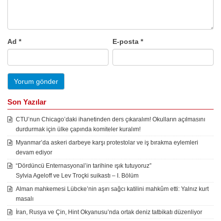
Ad
*
E-posta
*
Son Yazılar
CTU’nun Chicago’daki ihanetinden ders çıkaralım! Okulların açılmasını
durdurmak için ülke çapında komiteler kuralım!
Myanmar’da askeri darbeye karşı protestolar ve iş bırakma eylemleri
devam ediyor
“Dördüncü Enternasyonal’in tarihine ışık tutuyoruz”
Sylvia Ageloff ve Lev Troçki suikastı – I. Bölüm
Alman mahkemesi Lübcke’nin aşırı sağcı katilini mahkûm etti: Yalnız kurt
masalı
İran, Rusya ve Çin, Hint Okyanusu’nda ortak deniz tatbikatı düzenliyor