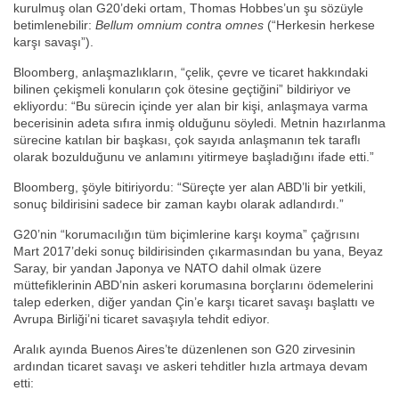
kurulmuş olan G20’deki ortam, Thomas Hobbes’un şu sözüyle
betimlenebilir:
Bellum omnium contra omnes
(“Herkesin herkese
karşı savaşı”).
Bloomberg, anlaşmazlıkların, “çelik, çevre ve ticaret hakkındaki
bilinen çekişmeli konuların çok ötesine geçtiğini” bildiriyor ve
ekliyordu: “Bu sürecin içinde yer alan bir kişi, anlaşmaya varma
becerisinin adeta sıfıra inmiş olduğunu söyledi. Metnin hazırlanma
sürecine katılan bir başkası, çok sayıda anlaşmanın tek taraflı
olarak bozulduğunu ve anlamını yitirmeye başladığını ifade etti.”
Bloomberg, şöyle bitiriyordu: “Süreçte yer alan ABD’li bir yetkili,
sonuç bildirisini sadece bir zaman kaybı olarak adlandırdı.”
G20’nin “korumacılığın tüm biçimlerine karşı koyma” çağrısını
Mart 2017’deki sonuç bildirisinden çıkarmasından bu yana, Beyaz
Saray, bir yandan Japonya ve NATO dahil olmak üzere
müttefiklerinin ABD’nin askeri korumasına borçlarını ödemelerini
talep ederken, diğer yandan Çin’e karşı ticaret savaşı başlattı ve
Avrupa Birliği’ni ticaret savaşıyla tehdit ediyor.
Aralık ayında Buenos Aires’te düzenlenen son G20 zirvesinin
ardından ticaret savaşı ve askeri tehditler hızla artmaya devam
etti: