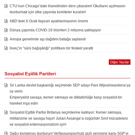
CTU’nun Chicago’daki ihanetinden ders çıkaralım! Okulların açılmasını
durdurmak için ülke çapında komiteler kuralım!
ABD’deki 6 Ocak faşizan ayaklanmasının önemi
Dünya çapında COVID-19 ölümleri 2 milyona yaklaşıyor
Avrupa genelinde aşı dağıtımı batağa saplandı
İsveç’in “sürü bağışıklığı” politikası bir felaket yarattı
Diğer Yazılar
Sosyalist Eşitlik Partileri
Sri Lanka devlet başkanlığı seçiminde SEP adayı Pani Wijesiriwardena’ya
oy verin
Emperyalist savaşa, kemer sıkmaya ve diktatörlüğe karşı sosyalist bir
hareket inşa edin
Sosyalist Eşitlik Partisi Britanya seçimlerine katılıyor: Kemer sıkmaya,
militarizme ve savaşa hayır! Julian Assange’a özgürlük! Sınıf mücadelesi
ve sosyalist enternasyonalizm için!
Sağcı komployu durdurun! Verfassungsschutz gizli servisine karşı SGP’yi