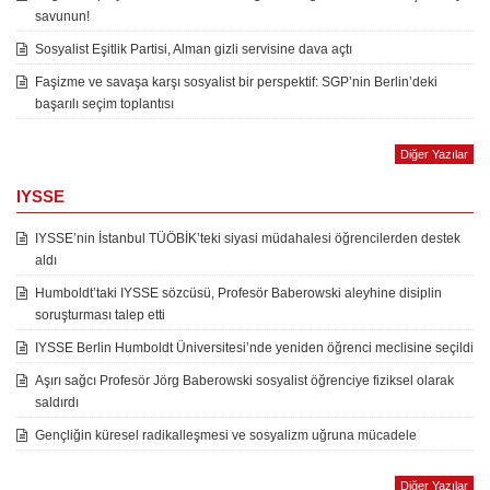
savunun!
Sosyalist Eşitlik Partisi, Alman gizli servisine dava açtı
Faşizme ve savaşa karşı sosyalist bir perspektif: SGP’nin Berlin’deki
başarılı seçim toplantısı
Diğer Yazılar
IYSSE
IYSSE’nin İstanbul TÜÖBİK’teki siyasi müdahalesi öğrencilerden destek
aldı
Humboldt’taki IYSSE sözcüsü, Profesör Baberowski aleyhine disiplin
soruşturması talep etti
IYSSE Berlin Humboldt Üniversitesi’nde yeniden öğrenci meclisine seçildi
Aşırı sağcı Profesör Jörg Baberowski sosyalist öğrenciye fiziksel olarak
saldırdı
Gençliğin küresel radikalleşmesi ve sosyalizm uğruna mücadele
Diğer Yazılar