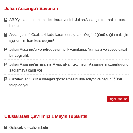
Julian Assange’ı Savunun
ABD’ye iade edilmemesine karar verildi: Julian Assange’ı derhal serbest
bırakın!
Assange’ın 4 Ocak’taki iade kararı duruşması: Özgürlüğünü sağlamak için
işçi sınıfını harekete geçirin!
Julian Assange’a yönelik göstermelik yargılama: Acımasız ve sözde yasal
bir saçmalık
Julian Assange’ın nişanlısı Avustralya hükümetini Assange’ın özgürlüğünü
sağlamaya çağırıyor
Gazeteciler CIA’in Assange’ı gözetlemesini ifşa ediyor ve özgürlüğünü
talep ediyor
Diğer Yazılar
Uluslararası Çevrimiçi 1 Mayıs Toplantısı
Gelecek sosyalizmdedir