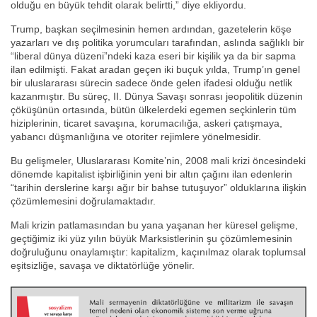
olduğu en büyük tehdit olarak belirtti,” diye ekliyordu.
Trump, başkan seçilmesinin hemen ardından, gazetelerin köşe
yazarları ve dış politika yorumcuları tarafından, aslında sağlıklı bir
“liberal dünya düzeni”ndeki kaza eseri bir kişilik ya da bir sapma
ilan edilmişti. Fakat aradan geçen iki buçuk yılda, Trump’ın genel
bir uluslararası sürecin sadece önde gelen ifadesi olduğu netlik
kazanmıştır. Bu süreç, II. Dünya Savaşı sonrası jeopolitik düzenin
çöküşünün ortasında, bütün ülkelerdeki egemen seçkinlerin tüm
hiziplerinin, ticaret savaşına, korumacılığa, askeri çatışmaya,
yabancı düşmanlığına ve otoriter rejimlere yönelmesidir.
Bu gelişmeler, Uluslararası Komite’nin, 2008 mali krizi öncesindeki
dönemde kapitalist işbirliğinin yeni bir altın çağını ilan edenlerin
“tarihin derslerine karşı ağır bir bahse tutuşuyor” olduklarına ilişkin
çözümlemesini doğrulamaktadır.
Mali krizin patlamasından bu yana yaşanan her küresel gelişme,
geçtiğimiz iki yüz yılın büyük Marksistlerinin şu çözümlemesinin
doğruluğunu onaylamıştır: kapitalizm, kaçınılmaz olarak toplumsal
eşitsizliğe, savaşa ve diktatörlüğe yönelir.