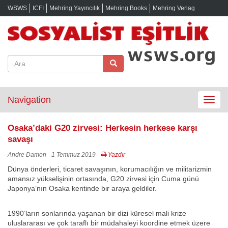
WSWS
ICFI
Mehring Yayıncılık
Mehring Books
Mehring Verlag
Navigation
Toggle
navigat
Osaka’daki G20 zirvesi: Herkesin herkese karşı
savaşı
Andre Damon
1 Temmuz 2019
Yazdır
Dünya önderleri, ticaret savaşının, korumacılığın ve militarizmin
amansız yükselişinin ortasında, G20 zirvesi için Cuma günü
Japonya’nın Osaka kentinde bir araya geldiler.
1990’ların sonlarında yaşanan bir dizi küresel mali krize
uluslararası ve çok taraflı bir müdahaleyi koordine etmek üzere