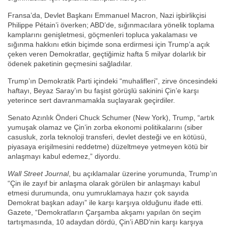
Fransa’da, Devlet Başkanı Emmanuel Macron, Nazi işbirlikçisi
Philippe Pétain’i överken; ABD’de, sığınmacılara yönelik toplama
kamplarını genişletmesi, göçmenleri topluca yakalaması ve
sığınma hakkını etkin biçimde sona erdirmesi için Trump’a açık
çeken veren Demokratlar, geçtiğimiz hafta 5 milyar dolarlık bir
ödenek paketinin geçmesini sağladılar.
Trump’ın Demokratik Parti içindeki “muhalifleri”, zirve öncesindeki
haftayı, Beyaz Saray’ın bu faşist görüşlü sakinini Çin’e karşı
yeterince sert davranmamakla suçlayarak geçirdiler.
Senato Azınlık Önderi Chuck Schumer (New York), Trump, “artık
yumuşak olamaz ve Çin’in zorba ekonomi politikalarını (siber
casusluk, zorla teknoloji transferi, devlet desteği ve en kötüsü,
piyasaya erişilmesini reddetme) düzeltmeye yetmeyen kötü bir
anlaşmayı kabul edemez,” diyordu.
Wall Street Journal
, bu açıklamalar üzerine yorumunda, Trump’ın
“Çin ile zayıf bir anlaşma olarak görülen bir anlaşmayı kabul
etmesi durumunda, onu yumruklamaya hazır çok sayıda
Demokrat başkan adayı” ile karşı karşıya olduğunu ifade etti.
Gazete, “Demokratların Çarşamba akşamı yapılan ön seçim
tartışmasında, 10 adaydan dördü, Çin’i ABD’nin karşı karşıya