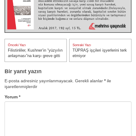
Yazı
Önceki Yazı
Sonraki Yazı
gezinmesi
Filistinliler, Kushner’in “yüzyılın
TÜPRAŞ işçileri işyerlerini terk
Önceki Yazı:
Sonraki Yazı:
anlaşması”na karşı greve gitti
etmiyor
Bir yanıt yazın
E-posta adresiniz yayınlanmayacak.
Gerekli alanlar
*
ile
işaretlenmişlerdir
Yorum
*