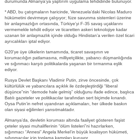
durumunda Almanya’ya yaptırım uygulama tehdidinde bulunuyor.
* ABD, bu çatışmaların haricinde, Venezuela’daki Nicolas Maduro
hükümetini devirmeye çalışıyor; füze savunma sistemleri üzerine
bir anlaşmazlığın ortasında, Türkiye’yi F-35 savaş uçaklarını
vermemekle tehdit ediyor ve ticaretten askeri teknolojiye kadar
uzanan bir anlaşmazlık içinde olduğu Hindistan’a verilen özel ticari
ayrıcalıkları iptal ediyor.
G20’ye üye ülkelerin tamamında, ticaret savaşının ve
korumacılığın patlamasına, milliyetçilikte, yabancı düşmanlığında
ve sığınmacı karşıtı politikalarda yaşanan bir tırmanma eşlik
ediyor.
Rusya Devlet Başkanı Vladimir Putin, zirve öncesinde, çok
kültürlülük ve yabancılara açıklık ile özdeşleştirdiği “liberal
düşünce”nin “demode hale gelmiş” olduğunu ifade edince, başlıca
Batılı gazeteler ve politikacılar tarafından sert biçimde kınandı.
Oysa Putin’in nefret uyandıran açıklamaları, her ülkede baskın
olan siyasi eğilimleri yansıtmaktadır.
Almanya’da, devletin koruması altında faaliyet gösteren faşist
çeteler siyasi muhaliflerinin “ölüm listeleri”ni hazırlarken,
sığınmacı “Annesi” Angela Merkel’in büyük koalisyon hükümeti,
sığınmacılar için toplama kampları kuruyor.