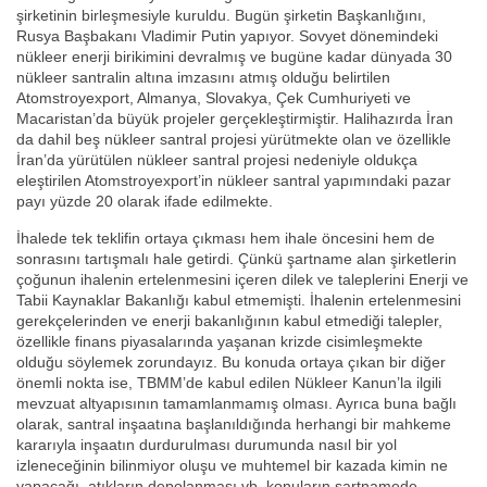
şirketinin birleşmesiyle kuruldu. Bugün şirketin Başkanlığını,
Rusya Başbakanı Vladimir Putin yapıyor. Sovyet dönemindeki
nükleer enerji birikimini devralmış ve bugüne kadar dünyada 30
nükleer santralin altına imzasını atmış olduğu belirtilen
Atomstroyexport, Almanya, Slovakya, Çek Cumhuriyeti ve
Macaristan’da büyük projeler gerçekleştirmiştir. Halihazırda İran
da dahil beş nükleer santral projesi yürütmekte olan ve özellikle
İran’da yürütülen nükleer santral projesi nedeniyle oldukça
eleştirilen Atomstroyexport’in nükleer santral yapımındaki pazar
payı yüzde 20 olarak ifade edilmekte.
İhalede tek teklifin ortaya çıkması hem ihale öncesini hem de
sonrasını tartışmalı hale getirdi. Çünkü şartname alan şirketlerin
çoğunun ihalenin ertelenmesini içeren dilek ve taleplerini Enerji ve
Tabii Kaynaklar Bakanlığı kabul etmemişti. İhalenin ertelenmesini
gerekçelerinden ve enerji bakanlığının kabul etmediği talepler,
özellikle finans piyasalarında yaşanan krizde cisimleşmekte
olduğu söylemek zorundayız. Bu konuda ortaya çıkan bir diğer
önemli nokta ise, TBMM’de kabul edilen Nükleer Kanun’la ilgili
mevzuat altyapısının tamamlanmamış olması. Ayrıca buna bağlı
olarak, santral inşaatına başlanıldığında herhangi bir mahkeme
kararıyla inşaatın durdurulması durumunda nasıl bir yol
izleneceğinin bilinmiyor oluşu ve muhtemel bir kazada kimin ne
yapacağı, atıkların depolanması vb. konuların şartnamede