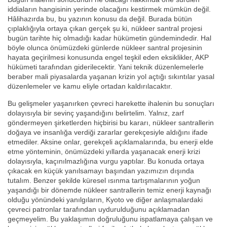
iddiaların hangisinin yerinde olacağını kestirmek mümkün değil.
Hâlihazırda bu, bu yazının konusu da değil. Burada bütün
çıplaklığıyla ortaya çıkan gerçek şu ki, nükleer santral projesi
bugün tarihte hiç olmadığı kadar hükümetin gündemindedir. Hal
böyle olunca önümüzdeki günlerde nükleer santral projesinin
hayata geçirilmesi konusunda engel teşkil eden eksiklikler, AKP
hükümeti tarafından giderilecektir. Yani teknik düzenlemelerle
beraber mali piyasalarda yaşanan krizin yol açtığı sıkıntılar yasal
düzenlemeler ve kamu eliyle ortadan kaldırılacaktır.
Bu gelişmeler yaşanırken çevreci harekette ihalenin bu sonuçları
dolayısıyla bir sevinç yaşandığını belirtelim. Yalnız, zarf
göndermeyen şirketlerden hiçbirisi bu kararı, nükleer santrallerin
doğaya ve insanlığa verdiği zararlar gerekçesiyle aldığını ifade
etmediler. Aksine onlar, gerekçeli açıklamalarında, bu enerji elde
etme yönteminin, önümüzdeki yıllarda yaşanacak enerji krizi
dolayısıyla, kaçınılmazlığına vurgu yaptılar. Bu konuda ortaya
çıkacak en küçük yanılsamayı başından yazımızın dışında
tutalım. Benzer şekilde küresel ısınma tartışmalarının yoğun
yaşandığı bir dönemde nükleer santrallerin temiz enerji kaynağı
olduğu yönündeki yanılgıların, Kyoto ve diğer anlaşmalardaki
çevreci patronlar tarafından uydurulduğunu açıklamadan
geçmeyelim. Bu yaklaşımın doğruluğunu ispatlamaya çalışan ve