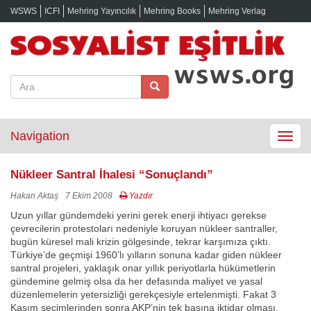
WSWS
ICFI
Mehring Yayıncılık
Mehring Books
Mehring Verlag
Navigation
Toggle
navigat
Nükleer Santral İhalesi “Sonuçlandı”
Hakan Aktaş
7 Ekim 2008
Yazdır
Uzun yıllar gündemdeki yerini gerek enerji ihtiyacı gerekse
çevrecilerin protestoları nedeniyle koruyan nükleer santraller,
bugün küresel mali krizin gölgesinde, tekrar karşımıza çıktı.
Türkiye’de geçmişi 1960’lı yılların sonuna kadar giden nükleer
santral projeleri, yaklaşık onar yıllık periyotlarla hükümetlerin
gündemine gelmiş olsa da her defasında maliyet ve yasal
düzenlemelerin yetersizliği gerekçesiyle ertelenmişti. Fakat 3
Kasım seçimlerinden sonra AKP’nin tek başına iktidar olması,