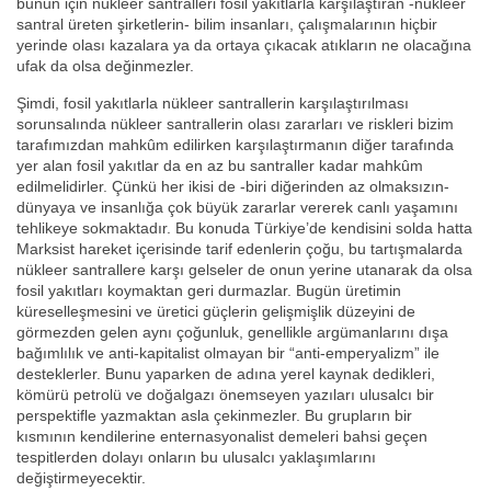
bunun için nükleer santralleri fosil yakıtlarla karşılaştıran -nükleer
santral üreten şirketlerin- bilim insanları, çalışmalarının hiçbir
yerinde olası kazalara ya da ortaya çıkacak atıkların ne olacağına
ufak da olsa değinmezler.
Şimdi, fosil yakıtlarla nükleer santrallerin karşılaştırılması
sorunsalında nükleer santrallerin olası zararları ve riskleri bizim
tarafımızdan mahkûm edilirken karşılaştırmanın diğer tarafında
yer alan fosil yakıtlar da en az bu santraller kadar mahkûm
edilmelidirler. Çünkü her ikisi de -biri diğerinden az olmaksızın-
dünyaya ve insanlığa çok büyük zararlar vererek canlı yaşamını
tehlikeye sokmaktadır. Bu konuda Türkiye’de kendisini solda hatta
Marksist hareket içerisinde tarif edenlerin çoğu, bu tartışmalarda
nükleer santrallere karşı gelseler de onun yerine utanarak da olsa
fosil yakıtları koymaktan geri durmazlar. Bugün üretimin
küreselleşmesini ve üretici güçlerin gelişmişlik düzeyini de
görmezden gelen aynı çoğunluk, genellikle argümanlarını dışa
bağımlılık ve anti-kapitalist olmayan bir “anti-emperyalizm” ile
desteklerler. Bunu yaparken de adına yerel kaynak dedikleri,
kömürü petrolü ve doğalgazı önemseyen yazıları ulusalcı bir
perspektifle yazmaktan asla çekinmezler. Bu grupların bir
kısmının kendilerine enternasyonalist demeleri bahsi geçen
tespitlerden dolayı onların bu ulusalcı yaklaşımlarını
değiştirmeyecektir.