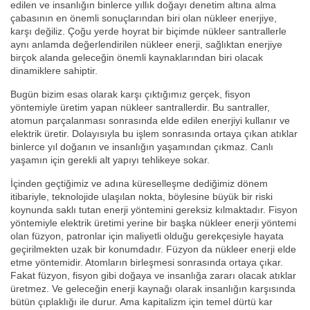
edilen ve insanlığın binlerce yıllık doğayı denetim altına alma
çabasının en önemli sonuçlarından biri olan nükleer enerjiye,
karşı değiliz. Çoğu yerde hoyrat bir biçimde nükleer santrallerle
aynı anlamda değerlendirilen nükleer enerji, sağlıktan enerjiye
birçok alanda geleceğin önemli kaynaklarından biri olacak
dinamiklere sahiptir.
Bugün bizim esas olarak karşı çıktığımız gerçek, fisyon
yöntemiyle üretim yapan nükleer santrallerdir. Bu santraller,
atomun parçalanması sonrasında elde edilen enerjiyi kullanır ve
elektrik üretir. Dolayısıyla bu işlem sonrasında ortaya çıkan atıklar
binlerce yıl doğanın ve insanlığın yaşamından çıkmaz. Canlı
yaşamın için gerekli alt yapıyı tehlikeye sokar.
İçinden geçtiğimiz ve adına küreselleşme dediğimiz dönem
itibariyle, teknolojide ulaşılan nokta, böylesine büyük bir riski
koynunda saklı tutan enerji yöntemini gereksiz kılmaktadır. Fisyon
yöntemiyle elektrik üretimi yerine bir başka nükleer enerji yöntemi
olan füzyon, patronlar için maliyetli olduğu gerekçesiyle hayata
geçirilmekten uzak bir konumdadır. Füzyon da nükleer enerji elde
etme yöntemidir. Atomların birleşmesi sonrasında ortaya çıkar.
Fakat füzyon, fisyon gibi doğaya ve insanlığa zararı olacak atıklar
üretmez. Ve geleceğin enerji kaynağı olarak insanlığın karşısında
bütün çıplaklığı ile durur. Ama kapitalizm için temel dürtü kar