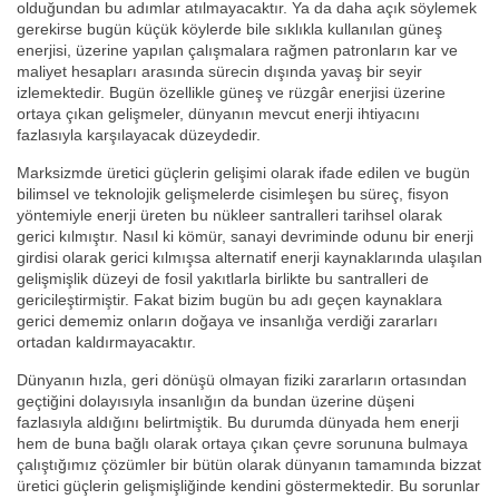
olduğundan bu adımlar atılmayacaktır. Ya da daha açık söylemek
gerekirse bugün küçük köylerde bile sıklıkla kullanılan güneş
enerjisi, üzerine yapılan çalışmalara rağmen patronların kar ve
maliyet hesapları arasında sürecin dışında yavaş bir seyir
izlemektedir. Bugün özellikle güneş ve rüzgâr enerjisi üzerine
ortaya çıkan gelişmeler, dünyanın mevcut enerji ihtiyacını
fazlasıyla karşılayacak düzeydedir.
Marksizmde üretici güçlerin gelişimi olarak ifade edilen ve bugün
bilimsel ve teknolojik gelişmelerde cisimleşen bu süreç, fisyon
yöntemiyle enerji üreten bu nükleer santralleri tarihsel olarak
gerici kılmıştır. Nasıl ki kömür, sanayi devriminde odunu bir enerji
girdisi olarak gerici kılmışsa alternatif enerji kaynaklarında ulaşılan
gelişmişlik düzeyi de fosil yakıtlarla birlikte bu santralleri de
gericileştirmiştir. Fakat bizim bugün bu adı geçen kaynaklara
gerici dememiz onların doğaya ve insanlığa verdiği zararları
ortadan kaldırmayacaktır.
Dünyanın hızla, geri dönüşü olmayan fiziki zararların ortasından
geçtiğini dolayısıyla insanlığın da bundan üzerine düşeni
fazlasıyla aldığını belirtmiştik. Bu durumda dünyada hem enerji
hem de buna bağlı olarak ortaya çıkan çevre sorununa bulmaya
çalıştığımız çözümler bir bütün olarak dünyanın tamamında bizzat
üretici güçlerin gelişmişliğinde kendini göstermektedir. Bu sorunlar