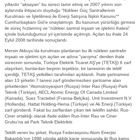
yıllardır “aksayan” bu süreci tamir etmiş ve 2007 yılının son
aylarında ihtiyacını duyduğu “Nükleer Güç Santrallerinin
Kurulması ve İşletilmesi ile Enerji Satışına İlişkin Kanunu“*
Cumhurbaşkanı Gül’e onaylatmıştı. Bu kanunun yürürlüğü girmesi
ile süreç hızlanmış ve “nükleer santral inşaatı ve işletimi ihalesi”
içinde bulunduğumuz yıl içerisinde açılmıştı. Açılan bu ihale 24
Eylül 2008 tarihinde sonuçlandı.
Mersin Akkuyu’da kurulması planlanan bu ilk nükleer santralin
inşaatı ve işletimi için açılan ve adına “yarışma” denilen ihale
sürecinin sonunda, Türkiye Elektrik Ticaret AŞ’ye (TETAŞ) 6 zarf
ulaşırken, bunlardan beşinin teşekkür, bir tanesinin de teklif
içerdiği, TETAŞ yetkilileri tarafından açıklandı. İhale şartnamesi
alan 13 şirketin 7 tanesi zarf göndermezken şartname alan
şirketlerden “Atomstroyexport (Rusya)-Inter Rao (Rusya)-Park
Teknik (Türkiye), AECL Atomic Energy Of Canada Limited
(Kanada), Suez Tractebel (Fransa-Belçika), Unit Investment N.V.
(Hollanda), Hattat Holding-Hema (Türkiye) ve Ak Enerji (Türkiye)
zarf gönderdi. Fakat bu zarflardan çıkan tek teklifin sahibi, Rus-
Ciner ortaklığı olarak ifade edilen Rus-İnter Rau ve Ciner
Grubu’na ait Park Teknik Elektriktir.
Teklifi veren bu şirket, Rusya Federasyonu Atom Enerjisi
Bakanlığı’nın 1998 yılında aldığı karar sonucunda iki Rus kamu