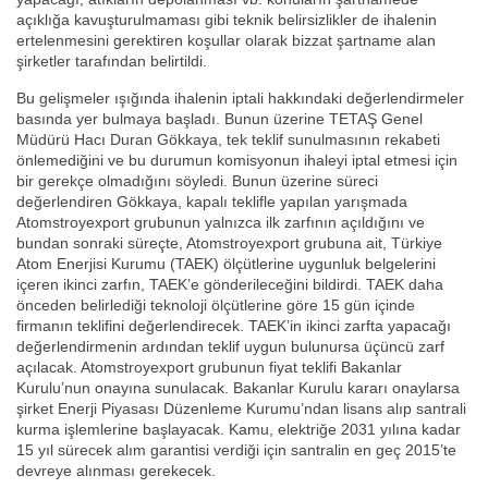
açıklığa kavuşturulmaması gibi teknik belirsizlikler de ihalenin
ertelenmesini gerektiren koşullar olarak bizzat şartname alan
şirketler tarafından belirtildi.
Bu gelişmeler ışığında ihalenin iptali hakkındaki değerlendirmeler
basında yer bulmaya başladı. Bunun üzerine TETAŞ Genel
Müdürü Hacı Duran Gökkaya, tek teklif sunulmasının rekabeti
önlemediğini ve bu durumun komisyonun ihaleyi iptal etmesi için
bir gerekçe olmadığını söyledi. Bunun üzerine süreci
değerlendiren Gökkaya, kapalı teklifle yapılan yarışmada
Atomstroyexport grubunun yalnızca ilk zarfının açıldığını ve
bundan sonraki süreçte, Atomstroyexport grubuna ait, Türkiye
Atom Enerjisi Kurumu (TAEK) ölçütlerine uygunluk belgelerini
içeren ikinci zarfın, TAEK’e gönderileceğini bildirdi. TAEK daha
önceden belirlediği teknoloji ölçütlerine göre 15 gün içinde
firmanın teklifini değerlendirecek. TAEK’in ikinci zarfta yapacağı
değerlendirmenin ardından teklif uygun bulunursa üçüncü zarf
açılacak. Atomstroyexport grubunun fiyat teklifi Bakanlar
Kurulu’nun onayına sunulacak. Bakanlar Kurulu kararı onaylarsa
şirket Enerji Piyasası Düzenleme Kurumu’ndan lisans alıp santrali
kurma işlemlerine başlayacak. Kamu, elektriğe 2031 yılına kadar
15 yıl sürecek alım garantisi verdiği için santralin en geç 2015’te
devreye alınması gerekecek.