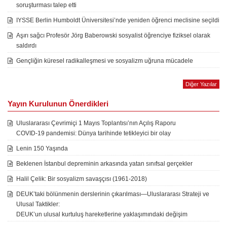
soruşturması talep etti
IYSSE Berlin Humboldt Üniversitesi’nde yeniden öğrenci meclisine seçildi
Aşırı sağcı Profesör Jörg Baberowski sosyalist öğrenciye fiziksel olarak
saldırdı
Gençliğin küresel radikalleşmesi ve sosyalizm uğruna mücadele
Diğer Yazılar
Yayın Kurulunun Önerdikleri
Uluslararası Çevrimiçi 1 Mayıs Toplantısı’nın Açılış Raporu
COVID-19 pandemisi: Dünya tarihinde tetikleyici bir olay
Lenin 150 Yaşında
Beklenen İstanbul depreminin arkasında yatan sınıfsal gerçekler
Halil Çelik: Bir sosyalizm savaşçısı (1961-2018)
DEUK’taki bölünmenin derslerinin çıkarılması—Uluslararası Strateji ve
Ulusal Taktikler:
DEUK’un ulusal kurtuluş hareketlerine yaklaşımındaki değişim