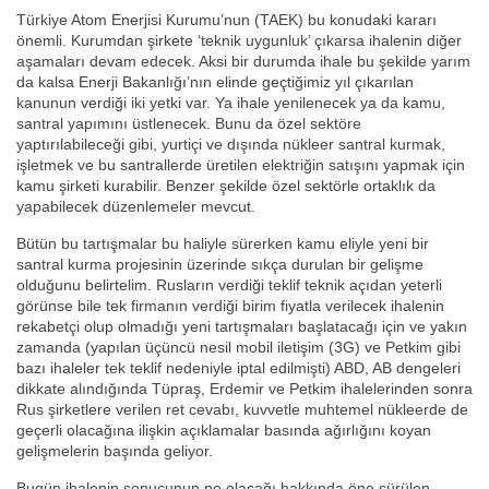
Türkiye Atom Enerjisi Kurumu’nun (TAEK) bu konudaki kararı
önemli. Kurumdan şirkete ‘teknik uygunluk’ çıkarsa ihalenin diğer
aşamaları devam edecek. Aksi bir durumda ihale bu şekilde yarım
da kalsa Enerji Bakanlığı’nın elinde geçtiğimiz yıl çıkarılan
kanunun verdiği iki yetki var. Ya ihale yenilenecek ya da kamu,
santral yapımını üstlenecek. Bunu da özel sektöre
yaptırılabileceği gibi, yurtiçi ve dışında nükleer santral kurmak,
işletmek ve bu santrallerde üretilen elektriğin satışını yapmak için
kamu şirketi kurabilir. Benzer şekilde özel sektörle ortaklık da
yapabilecek düzenlemeler mevcut.
Bütün bu tartışmalar bu haliyle sürerken kamu eliyle yeni bir
santral kurma projesinin üzerinde sıkça durulan bir gelişme
olduğunu belirtelim. Rusların verdiği teklif teknik açıdan yeterli
görünse bile tek firmanın verdiği birim fiyatla verilecek ihalenin
rekabetçi olup olmadığı yeni tartışmaları başlatacağı için ve yakın
zamanda (yapılan üçüncü nesil mobil iletişim (3G) ve Petkim gibi
bazı ihaleler tek teklif nedeniyle iptal edilmişti) ABD, AB dengeleri
dikkate alındığında Tüpraş, Erdemir ve Petkim ihalelerinden sonra
Rus şirketlere verilen ret cevabı, kuvvetle muhtemel nükleerde de
geçerli olacağına ilişkin açıklamalar basında ağırlığını koyan
gelişmelerin başında geliyor.
Bugün ihalenin sonucunun ne olacağı hakkında öne sürülen