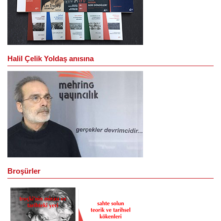
Halil Çelik Yoldaş anısına
Broşürler