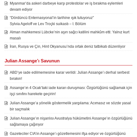
Myanmar’da askeri darbeye karşı protestolar ve iş bırakma eylemleri
devam ediyor
“Dördüncü Enternasyonal’in tarihine ışık tutuyoruz”
Sylvia Ageloff ve Lev Troçki suikastı – I. Bölüm
Alman mahkemesi Lübcke’nin aşırı sağcı katilini mahkûm etti: Yalnız kurt
masalı
İran, Rusya ve Çin, Hint Okyanusu’nda ortak deniz tatbikatı düzenliyor
Julian Assange’ı Savunun
ABD’ye iade edilmemesine karar verildi: Julian Assange’ı derhal serbest
bırakın!
Assange’ın 4 Ocak’taki iade kararı duruşması: Özgürlüğünü sağlamak için
işçi sınıfını harekete geçirin!
Julian Assange’a yönelik göstermelik yargılama: Acımasız ve sözde yasal
bir saçmalık
Julian Assange’ın nişanlısı Avustralya hükümetini Assange’ın özgürlüğünü
sağlamaya çağırıyor
Gazeteciler CIA’in Assange’ı gözetlemesini ifşa ediyor ve özgürlüğünü