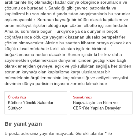
artık tarihte hiç olamadığı kadar dünya ölçeğinde sorunlardır ve
çözümü de buradadır. Sanıldığı gibi çevreci patronlarla ve
kapitalizmi bu sorunların dışında tutan angajmanlarla bu sorunlar
aşılamayacaktır. Sorunun kaynağı bir bütün olarak kapitalizm ve
onun mülkiyet ilişkileri olduğu için çözüm elbette işçi sınıfındadır.
Ama bu sorunlara bugün Türkiye’de ya da dünyanın birçok
coğrafyasında oldukça yaygınlık kazanan ulusalcı perspektifler
çözüm olmayacaktır. Aksine bu saatten itibaren ortaya çıkacak en
küçük ulusal müdahale farklı ulustan işçilerin birbirini
boğazlamasına neden olacaktır. Bunun içindir ki bir kez daha
söylemekten çekinmeksizin dünyanın içinden geçtiği krize bağlı
olarak enerjiden çevreye, açlık ve yoksulluktan sağlığa her türden
sorunun kaynağı olan kapitalizme karşı uluslararası bir
mücadelenin örgütlenmesinin kaçınılmazlığı ve aciliyeti sosyalist
devrimin dünya partisinin inşasını zorunlu kılmaktadır.
Yazı
Önceki Yazı
Sonraki Yazı
gezinmesi
Kürtlere Yönelik Saldırılar
Burjuvalaştırılan Bilim ve
Önceki Yazı:
Sonraki Yazı:
Sürüyor
CERN’de Yapılan Deneyler
Bir yanıt yazın
E-posta adresiniz yayınlanmayacak.
Gerekli alanlar
*
ile