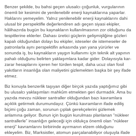
Benzer şekilde, bu bahsi geçen ulusalcı çoğunluk, vurgularının
önemli bir kesimini de yenilenebilir enerji kaynaklarına yaparlar.
Haklarını yemeyelim. Yalnız yenilenebilir enerji kaynaklarını dahi
ulusal bir perspektifle değerlendiren adı geçen siyasi ekipler,
hâlihazırda bugün bu kaynakların kullanılmasının zor olduğunu da
tespitlerine eklerler. Dahası üretici güçlerin gelişmişliğine gözleri
kapalı olduğundan dolayı bu ekipler, isteseler de istemeseler de
patronlarla aynı perspektifin arkasında yan yana yürürler ve
sonunda iş, bu kaynakların yaygın kullanımı için teknik alt yapının
pahalı olduğunu belirten yaklaşımlara kadar gider. Dolayısıyla kar-
zarar hesaplarını içeren her türden tespit, daha ucuz olan fosil
yakıtların insanlığa olan maliyetini gizlemekten başka bir şey ifade
etmez.
Biz konuyla benzerlik taşıyan diğer birçok yazıda yaptığımız gibi
bu ulusalcı yaklaşımları mahkûm etmekten geri durmadık. Ama bu
yazıda mevzu nükleer santraller olduğundan bazı kavramlara
açıklık getirmek durumundayız. Çünkü kavramların ifade ediliş
biçimi çoğu zaman, sorunun çıplak gerekçelerini gizlemek
anlamına geliyor. Bunun için bugün kurulması planlanan “nükleer
santrallerle” insanlığın geleceği için oldukça önemli olan “nükleer
enerji” kavramlarını birbirinde ayırmanın elzem olduğunu
ekleyelim. Biz, Marksistler, atomun parçalanabiliyor oluşuyla ifade