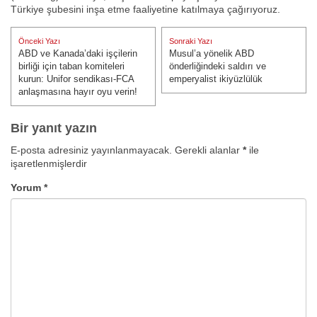
Türkiye şubesini inşa etme faaliyetine katılmaya çağırıyoruz.
Yazı
Önceki Yazı
Sonraki Yazı
gezinmesi
ABD ve Kanada’daki işçilerin
Musul’a yönelik ABD
Önceki Yazı:
Sonraki Yazı:
birliği için taban komiteleri
önderliğindeki saldırı ve
kurun: Unifor sendikası-FCA
emperyalist ikiyüzlülük
anlaşmasına hayır oyu verin!
Bir yanıt yazın
E-posta adresiniz yayınlanmayacak.
Gerekli alanlar
*
ile
işaretlenmişlerdir
Yorum
*