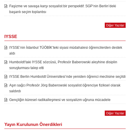
Faşizme ve savaşa karşı sosyalist bir perspektif: SGP’nin Berlin’deki
başarılı seçim toplantısı
Diğer Yazılar
IYSSE
IYSSE’nin İstanbul TÜÖBİK’teki siyasi müdahalesi öğrencilerden destek
aldı
Humboldt’taki IYSSE sözcüsü, Profesör Baberowski aleyhine disiplin
soruşturması talep etti
IYSSE Berlin Humboldt Üniversitesi’nde yeniden öğrenci meclisine seçildi
Aşırı sağcı Profesör Jörg Baberowski sosyalist öğrenciye fiziksel olarak
saldırdı
Gençliğin küresel radikalleşmesi ve sosyalizm uğruna mücadele
Diğer Yazılar
Yayın Kurulunun Önerdikleri