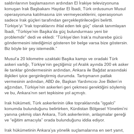
saldırılarının başlamasının ardından El İrakiye televizyonuna
konuşan Irak Başbakanı Haydar El İbadi, Türk ordusunun Musul
operasyonuna katılmasına izin vermeyeceklerini, operasyonun
sadece Irak güçleri tarafından gerçekleştirileceğini belirtti.
Türkiye’yi “Irak topraklarını ihlal eden tek güç” olarak tanımlayan
İbadi, “Türkiye’nin Başika’da güç bulundurması yeni bir
problemdir” dedi ve ekledi: “Türkiye’den Irak’a muharebe gücü
göndermesini istediğimizi gösteren bir belge varsa bize göstersin.
Biz böyle bir şey istemedik.”
Musul’a 20 kilometre uzaktaki Başika kampı ve oradaki Türk
askeri varlığı, Türkiye’nin geçtiğimiz yıl Aralık ayında 200 ek asker
ile tanklar göndermesinin ardından, Ankara ile Bağdat arasındaki
ilişkileri iyice gerginleştirmiş durumda. Tartışmanın patlak
vermesinin ardından, ABD de, Başkan Yardımcısı Joe Biden’ın
ağzından, Türkiye’nin askerleri geri çekmesi gerektiğini söylemiş
ve bu, Ankara’nın sert tepkisine yol açmıştı.
Irak hükümeti, Türk askerlerinin ülke topraklarında “işgalci”
konumda bulunduğunu belirtirken, Kürdistan Bölgesel Yönetimi’ni
yanına çekmiş olan Ankara, Türk askerlerinin, anlaşmalar gereği
ve “eğitim amacıyla” orada bulunduğunu iddia ediyor.
Irak hükümetinin Ankara’ya yönelik suçlamalarına en sert yanıt,