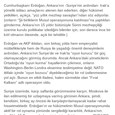
Cumhurbaşkanı Erdoğan, Ankara’nın -Suriye’nin ardından- Irak’a
yönelik istilacı amaçlarını alenen ilan ederken, diğer hükümet
yetkilileri, açıkça, “yüz yıllık mezhep savaşları”ndan söz ediyorlar.
(onların “Şii birliklerin Musul operasyonuna katılması”na yaptıkları
gönderme, Ankara’nın 15 yıldır bütünüyle Sünni mezhepçiliği
üzerine kurulu politikalar izlediğini bilenler için, son derece ince bir
kılıf olmanın ötesinde, açık bir tehdittir.)
Erdoğan ve AKP iktidarı, son birkaç yılda hem emperyalist
müttefikleriyle hem de Rusya ile yaşadığı önemli deneyimlerin
ardından, Ankara’nın Suriye’de ve Irak’ta “oyun kurucu” bir güç
olamayacağını görmüş durumda. Ancak Ankara’daki yöneticilerin
Ortadoğu’da “oyun kurma” hayallerinin çökmesi, onların
Washington-Berlin-Londra eksenine teslimiyetine değil; NATO
ittifakı içinde “oyun bozucu” diyebileceğimiz bir rol üstlenmesine
yol açtı. Bunun en etkili ifadesi, halen sürmekte olan “Fırat
Kalkanı” adlı operasyon oldu.
Suriye üzerinde, karşı saflarda görünmesine karşın, Moskova ile
ilan edilmemiş bir uzlaşmaya varmış görünen Ankara, şimdi,
kendisini, birkaç ay öncesi ile karşılaştırılamayacak kadar rahat
hissetmektedir. Erdoğan’ın ve hükümetinin Musul operasyonunda
aktif bir rol oynama yönünde sergilediği kararlılık, Ankara’nın,