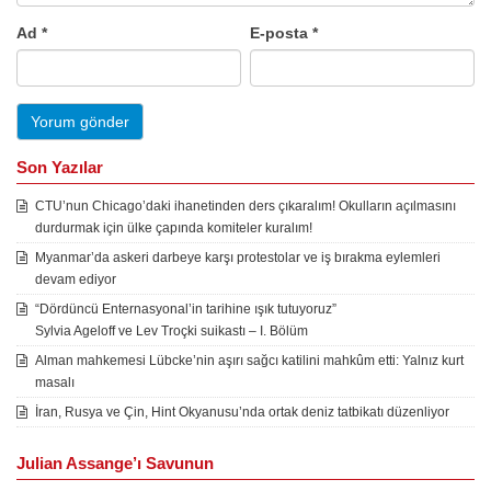
Ad
*
E-posta
*
Son Yazılar
CTU’nun Chicago’daki ihanetinden ders çıkaralım! Okulların açılmasını
durdurmak için ülke çapında komiteler kuralım!
Myanmar’da askeri darbeye karşı protestolar ve iş bırakma eylemleri
devam ediyor
“Dördüncü Enternasyonal’in tarihine ışık tutuyoruz”
Sylvia Ageloff ve Lev Troçki suikastı – I. Bölüm
Alman mahkemesi Lübcke’nin aşırı sağcı katilini mahkûm etti: Yalnız kurt
masalı
İran, Rusya ve Çin, Hint Okyanusu’nda ortak deniz tatbikatı düzenliyor
Julian Assange’ı Savunun