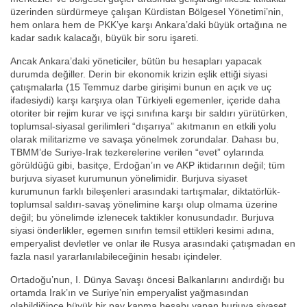
üzerinden sürdürmeye çalışan Kürdistan Bölgesel Yönetimi’nin,
hem onlara hem de PKK’ye karşı Ankara’daki büyük ortağına ne
kadar sadık kalacağı, büyük bir soru işareti.
Ancak Ankara’daki yöneticiler, bütün bu hesapları yapacak
durumda değiller. Derin bir ekonomik krizin eşlik ettiği siyasi
çatışmalarla (15 Temmuz darbe girişimi bunun en açık ve uç
ifadesiydi) karşı karşıya olan Türkiyeli egemenler, içeride daha
otoriter bir rejim kurar ve işçi sınıfına karşı bir saldırı yürütürken,
toplumsal-siyasal gerilimleri “dışarıya” akıtmanın en etkili yolu
olarak militarizme ve savaşa yönelmek zorundalar. Dahası bu,
TBMM’de Suriye-Irak tezkerelerine verilen “evet” oylarında
görüldüğü gibi, basitçe, Erdoğan’ın ve AKP iktidarının değil; tüm
burjuva siyaset kurumunun yönelimidir. Burjuva siyaset
kurumunun farklı bileşenleri arasındaki tartışmalar, diktatörlük-
toplumsal saldırı-savaş yönelimine karşı olup olmama üzerine
değil; bu yönelimde izlenecek taktikler konusundadır. Burjuva
siyasi önderlikler, egemen sınıfın temsil ettikleri kesimi adına,
emperyalist devletler ve onlar ile Rusya arasındaki çatışmadan en
fazla nasıl yararlanılabileceğinin hesabı içindeler.
Ortadoğu’nun, I. Dünya Savaşı öncesi Balkanlarını andırdığı bu
ortamda Irak’ın ve Suriye’nin emperyalist yağmasından
olabildiğince büyük bir pay kapma hesabı yapan burjuva siyaset