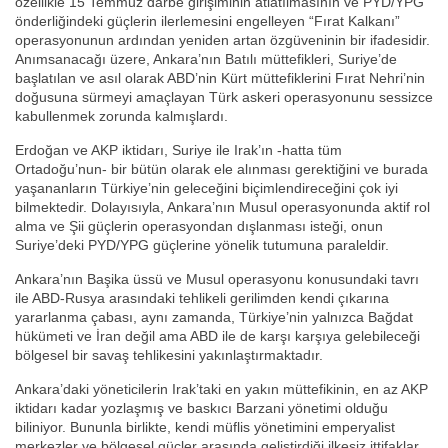
özellikle 15 Temmuz darbe girişiminin atlatılmasının ve PYD/YPG
önderliğindeki güçlerin ilerlemesini engelleyen “Fırat Kalkanı”
operasyonunun ardından yeniden artan özgüveninin bir ifadesidir.
Anımsanacağı üzere, Ankara’nın Batılı müttefikleri, Suriye’de
başlatılan ve asıl olarak ABD’nin Kürt müttefiklerini Fırat Nehri’nin
doğusuna sürmeyi amaçlayan Türk askeri operasyonunu sessizce
kabullenmek zorunda kalmışlardı.
Erdoğan ve AKP iktidarı, Suriye ile Irak’ın -hatta tüm
Ortadoğu’nun- bir bütün olarak ele alınması gerektiğini ve burada
yaşananların Türkiye’nin geleceğini biçimlendireceğini çok iyi
bilmektedir. Dolayısıyla, Ankara’nın Musul operasyonunda aktif rol
alma ve Şii güçlerin operasyondan dışlanması isteği, onun
Suriye’deki PYD/YPG güçlerine yönelik tutumuna paraleldir.
Ankara’nın Başika üssü ve Musul operasyonu konusundaki tavrı
ile ABD-Rusya arasındaki tehlikeli gerilimden kendi çıkarına
yararlanma çabası, aynı zamanda, Türkiye’nin yalnızca Bağdat
hükümeti ve İran değil ama ABD ile de karşı karşıya gelebileceği
bölgesel bir savaş tehlikesini yakınlaştırmaktadır.
Ankara’daki yöneticilerin Irak’taki en yakın müttefikinin, en az AKP
iktidarı kadar yozlaşmış ve baskıcı Barzani yönetimi olduğu
biliniyor. Bununla birlikte, kendi müflis yönetimini emperyalist
merkezler ve bölgesel güçler arasında geliştirdiği ilkesiz ittifaklar