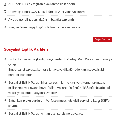
ABD’deki 6 Ocak faşizan ayaklanmasının önemi
Dünya çapında COVID-19 ölümleri 2 milyona yaklaşıyor
Avrupa genelinde aşı dağıtımı batağa saplandı
İsveç’in “sürü bağışıklığı” politikası bir felaket yarattı
Diğer Yazılar
Sosyalist Eşitlik Partileri
Sri Lanka devlet başkanlığı seçiminde SEP adayı Pani Wijesiriwardena’ya
oy verin
Emperyalist savaşa, kemer sıkmaya ve diktatörlüğe karşı sosyalist bir
hareket inşa edin
Sosyalist Eşitlik Partisi Britanya seçimlerine katılıyor: Kemer sıkmaya,
militarizme ve savaşa hayır! Julian Assange’a özgürlük! Sınıf mücadelesi
ve sosyalist enternasyonalizm için!
Sağcı komployu durdurun! Verfassungsschutz gizli servisine karşı SGP’yi
savunun!
Sosyalist Eşitlik Partisi, Alman gizli servisine dava açtı