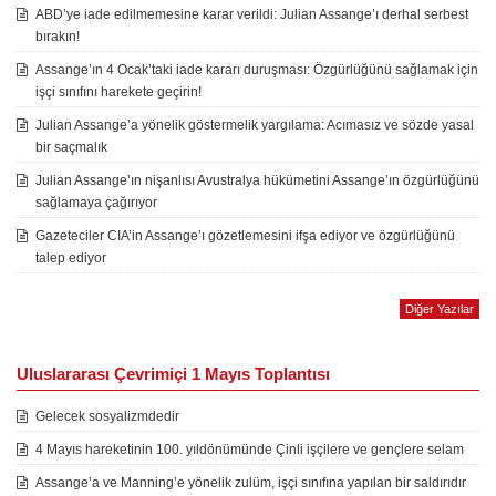
ABD’ye iade edilmemesine karar verildi: Julian Assange’ı derhal serbest
bırakın!
Assange’ın 4 Ocak’taki iade kararı duruşması: Özgürlüğünü sağlamak için
işçi sınıfını harekete geçirin!
Julian Assange’a yönelik göstermelik yargılama: Acımasız ve sözde yasal
bir saçmalık
Julian Assange’ın nişanlısı Avustralya hükümetini Assange’ın özgürlüğünü
sağlamaya çağırıyor
Gazeteciler CIA’in Assange’ı gözetlemesini ifşa ediyor ve özgürlüğünü
talep ediyor
Diğer Yazılar
Uluslararası Çevrimiçi 1 Mayıs Toplantısı
Gelecek sosyalizmdedir
4 Mayıs hareketinin 100. yıldönümünde Çinli işçilere ve gençlere selam
Assange’a ve Manning’e yönelik zulüm, işçi sınıfına yapılan bir saldırıdır