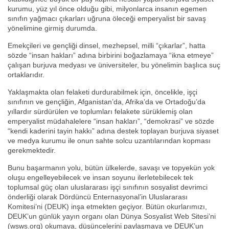
kurumu, yüz yıl önce olduğu gibi, milyonlarca insanın egemen
sınıfın yağmacı çıkarları uğruna öleceği emperyalist bir savaş
yönelimine girmiş durumda.
Emekçileri ve gençliği dinsel, mezhepsel, milli “çıkarlar”, hatta
sözde “insan hakları” adına birbirini boğazlamaya “ikna etmeye”
çalışan burjuva medyası ve üniversiteler, bu yönelimin başlıca suç
ortaklarıdır.
Yaklaşmakta olan felaketi durdurabilmek için, öncelikle, işçi
sınıfının ve gençliğin, Afganistan’da, Afrika’da ve Ortadoğu’da
yıllardır sürdürülen ve toplumları felakete sürüklemiş olan
emperyalist müdahalelere “insan hakları”, “demokrasi” ve sözde
“kendi kaderini tayin hakkı” adına destek toplayan burjuva siyaset
ve medya kurumu ile onun sahte solcu uzantılarından kopması
gerekmektedir.
Bunu başarmanın yolu, bütün ülkelerde, savaşı ve topyekün yok
oluşu engelleyebilecek ve insan soyunu ilerletebilecek tek
toplumsal güç olan uluslararası işçi sınıfının sosyalist devrimci
önderliği olarak Dördüncü Enternasyonal’in Uluslararası
Komitesi’ni (DEUK) inşa etmekten geçiyor. Bütün okurlarımızı,
DEUK’un günlük yayın organı olan Dünya Sosyalist Web Sitesi’ni
(wsws.org) okumaya, düşüncelerini paylaşmaya ve DEUK’un