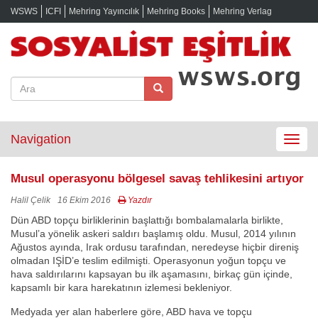
WSWS
ICFI
Mehring Yayıncılık
Mehring Books
Mehring Verlag
Navigation
Toggle
navigat
Musul operasyonu bölgesel savaş tehlikesini artıyor
Halil Çelik
16 Ekim 2016
Yazdır
Dün ABD topçu birliklerinin başlattığı bombalamalarla birlikte,
Musul’a yönelik askeri saldırı başlamış oldu. Musul, 2014 yılının
Ağustos ayında, Irak ordusu tarafından, neredeyse hiçbir direniş
olmadan IŞİD’e teslim edilmişti. Operasyonun yoğun topçu ve
hava saldırılarını kapsayan bu ilk aşamasını, birkaç gün içinde,
kapsamlı bir kara harekatının izlemesi bekleniyor.
Medyada yer alan haberlere göre, ABD hava ve topçu