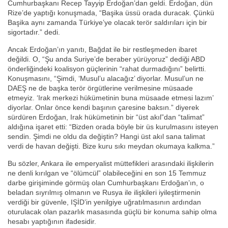
Cumhurbaşkanı Recep Tayyip Erdoğan’dan geldi. Erdoğan, dün
Rize’de yaptığı konuşmada, “Başika üssü orada duracak. Çünkü
Başika aynı zamanda Türkiye’ye olacak terör saldırıları için bir
sigortadır.” dedi.
Ancak Erdoğan’ın yanıtı, Bağdat ile bir restleşmeden ibaret
değildi. O, “Şu anda Suriye’de beraber yürüyoruz” dediği ABD
önderliğindeki koalisyon güçlerinin “rahat durmadığını” belirtti.
Konuşmasını, “Şimdi, ‘Musul’u alacağız’ diyorlar. Musul’un ne
DAEŞ ne de başka terör örgütlerine verilmesine müsaade
etmeyiz. ‘Irak merkezi hükümetinin buna müsaade etmesi lazım’
diyorlar. Onlar önce kendi başının çaresine baksın.” diyerek
sürdüren Erdoğan, Irak hükümetinin bir “üst akıl”dan “talimat”
aldığına işaret etti: “Bizden orada böyle bir üs kurulmasını isteyen
sendin. Şimdi ne oldu da değiştin? Hangi üst akıl sana talimat
verdi de havan değişti. Bize kuru sıkı meydan okumaya kalkma.”
Bu sözler, Ankara ile emperyalist müttefikleri arasındaki ilişkilerin
ne denli kırılgan ve “ölümcül” olabileceğini en son 15 Temmuz
darbe girişiminde görmüş olan Cumhurbaşkanı Erdoğan’ın, o
beladan sıyrılmış olmanın ve Rusya ile ilişkileri iyileştirmenin
verdiği bir güvenle, IŞİD’in yenilgiye uğratılmasının ardından
oturulacak olan pazarlık masasında güçlü bir konuma sahip olma
hesabı yaptığının ifadesidir.