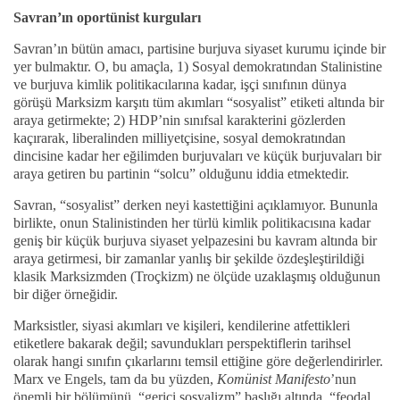
Savran’ın oportünist kurguları
Savran’ın bütün amacı, partisine burjuva siyaset kurumu içinde bir
yer bulmaktır. O, bu amaçla, 1) Sosyal demokratından Stalinistine
ve burjuva kimlik politikacılarına kadar, işçi sınıfının dünya
görüşü Marksizm karşıtı tüm akımları “sosyalist” etiketi altında bir
araya getirmekte; 2) HDP’nin sınıfsal karakterini gözlerden
kaçırarak, liberalinden milliyetçisine, sosyal demokratından
dincisine kadar her eğilimden burjuvaları ve küçük burjuvaları bir
araya getiren bu partinin “solcu” olduğunu iddia etmektedir.
Savran, “sosyalist” derken neyi kastettiğini açıklamıyor. Bununla
birlikte, onun Stalinistinden her türlü kimlik politikacısına kadar
geniş bir küçük burjuva siyaset yelpazesini bu kavram altında bir
araya getirmesi, bir zamanlar yanlış bir şekilde özdeşleştirildiği
klasik Marksizmden (Troçkizm) ne ölçüde uzaklaşmış olduğunun
bir diğer örneğidir.
Marksistler, siyasi akımları ve kişileri, kendilerine atfettikleri
etiketlere bakarak değil; savundukları perspektiflerin tarihsel
olarak hangi sınıfın çıkarlarını temsil ettiğine göre değerlendirirler.
Marx ve Engels, tam da bu yüzden,
Komünist Manifesto
’nun
önemli bir bölümünü, “gerici sosyalizm” başlığı altında, “feodal