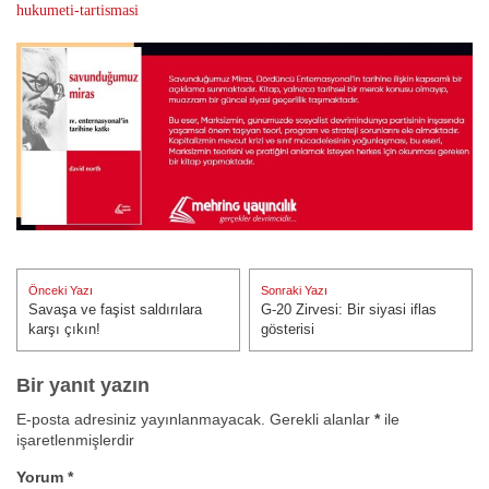
hukumeti-tartismasi
Yazı
Önceki Yazı
Sonraki Yazı
gezinmesi
Savaşa ve faşist saldırılara
G-20 Zirvesi: Bir siyasi iflas
Önceki Yazı:
Sonraki Yazı:
karşı çıkın!
gösterisi
Bir yanıt yazın
E-posta adresiniz yayınlanmayacak.
Gerekli alanlar
*
ile
işaretlenmişlerdir
Yorum
*