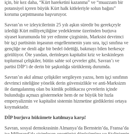
için, bir kez daha, “Kürt hareketini kazanma” ve “muazzam bir
potansiyel içeren büyük Kürt halk kitleleriyle solun bağını”
koruma çarpıtmasına başvuruyor.
Savran’ın ve izleyicilerinin 25 yılı aşkın süredir bu gerekçeyle
izlediği Kürt milliyetçiliğine yedeklenme üzerinden burjuva
siyaset kurumunda bir yer edinme çizgisinin, Marksist devrimci
bir işçi partisinin inşasının engellenmenin yanı sıra, işçi sınıfına ve
gençliğe ne denli ağır bir bedel ödettiği, bakmayı bilen herkesçe
görülüyor. Öte yandan, derinleşen kapitalist kriz ve keskinleşen
toplumsal çelişkiler, bütün sahte sol çevreler gibi, Savran’ı ve
partisi DİP’i de derin bir şaşkınlığa sürüklemiş durumda.
Savran’ın akıl almaz çelişkiler sergileyen yazısı, hem işçi sınıfının
devrimci niteliğine yönelik derin güvensizlikle ve anti-Marksizm
ile damgalanmış olan bu kimlik politikacısı çevrelerin içinde
bulunduğu açmazı göstermekte hem de ne büyük bir hızla
emperyalizmin ve kapitalist sistemin hizmetine girdiklerini ortaya
koymaktadır.
DİP burjuva hükümete katılmaya karşı!
Savran, sosyal demokrasinin Almanya’da Bernstein’da, Fransa’da
ise Millerand’da cisimleşen oportünist dönüşümüne ve Stalinizmin