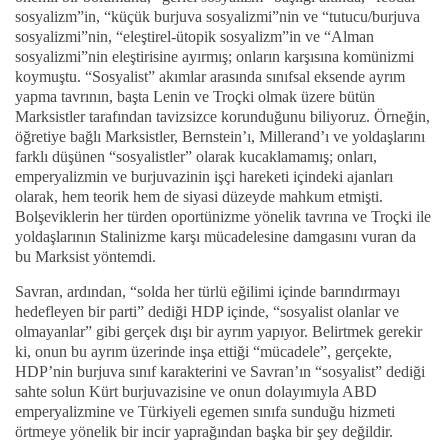
sosyalizm”in, “küçük burjuva sosyalizmi”nin ve “tutucu/burjuva
sosyalizmi”nin, “eleştirel-ütopik sosyalizm”in ve “Alman
sosyalizmi”nin eleştirisine ayırmış; onların karşısına komünizmi
koymuştu. “Sosyalist” akımlar arasında sınıfsal eksende ayrım
yapma tavrının, başta Lenin ve Troçki olmak üzere bütün
Marksistler tarafından tavizsizce korunduğunu biliyoruz. Örneğin,
öğretiye bağlı Marksistler, Bernstein’ı, Millerand’ı ve yoldaşlarını
farklı düşünen “sosyalistler” olarak kucaklamamış; onları,
emperyalizmin ve burjuvazinin işçi hareketi içindeki ajanları
olarak, hem teorik hem de siyasi düzeyde mahkum etmişti.
Bolşeviklerin her türden oportünizme yönelik tavrına ve Troçki ile
yoldaşlarının Stalinizme karşı mücadelesine damgasını vuran da
bu Marksist yöntemdi.
Savran, ardından, “solda her türlü eğilimi içinde barındırmayı
hedefleyen bir parti” dediği HDP içinde, “sosyalist olanlar ve
olmayanlar” gibi gerçek dışı bir ayrım yapıyor. Belirtmek gerekir
ki, onun bu ayrım üzerinde inşa ettiği “mücadele”, gerçekte,
HDP’nin burjuva sınıf karakterini ve Savran’ın “sosyalist” dediği
sahte solun Kürt burjuvazisine ve onun dolayımıyla ABD
emperyalizmine ve Türkiyeli egemen sınıfa sunduğu hizmeti
örtmeye yönelik bir incir yaprağından başka bir şey değildir.