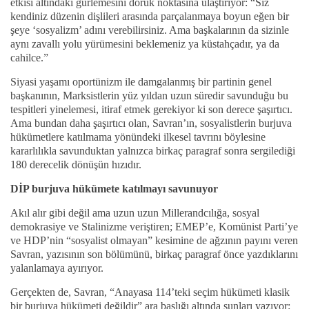
etkisi altındaki gürlemesini doruk noktasına ulaştırıyor: “Siz
kendiniz düzenin dişlileri arasında parçalanmaya boyun eğen bir
şeye ‘sosyalizm’ adını verebilirsiniz. Ama başkalarının da sizinle
aynı zavallı yolu yürümesini beklemeniz ya küstahçadır, ya da
cahilce.”
Siyasi yaşamı oportünizm ile damgalanmış bir partinin genel
başkanının, Marksistlerin yüz yıldan uzun süredir savunduğu bu
tespitleri yinelemesi, itiraf etmek gerekiyor ki son derece şaşırtıcı.
Ama bundan daha şaşırtıcı olan, Savran’ın, sosyalistlerin burjuva
hükümetlere katılmama yönündeki ilkesel tavrını böylesine
kararlılıkla savunduktan yalnızca birkaç paragraf sonra sergilediği
180 derecelik dönüşün hızıdır.
DİP burjuva hükümete katılmayı savunuyor
Akıl alır gibi değil ama uzun uzun Millerandcılığa, sosyal
demokrasiye ve Stalinizme veriştiren; EMEP’e, Komünist Parti’ye
ve HDP’nin “sosyalist olmayan” kesimine de ağzının payını veren
Savran, yazısının son bölümünü, birkaç paragraf önce yazdıklarını
yalanlamaya ayırıyor.
Gerçekten de, Savran, “Anayasa 114’teki seçim hükümeti klasik
bir burjuva hükümeti değildir” ara başlığı altında şunları yazıyor: