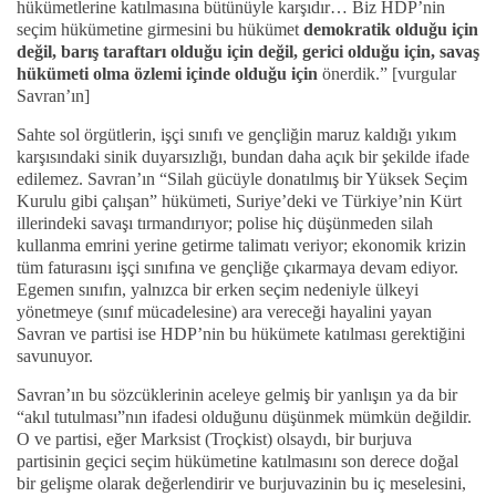
hükümetlerine katılmasına bütünüyle karşıdır… Biz HDP’nin
seçim hükümetine girmesini bu hükümet
demokratik olduğu için
değil, barış taraftarı olduğu için değil, gerici olduğu için, savaş
hükümeti olma özlemi içinde olduğu için
önerdik.” [vurgular
Savran’ın]
Sahte sol örgütlerin, işçi sınıfı ve gençliğin maruz kaldığı yıkım
karşısındaki sinik duyarsızlığı, bundan daha açık bir şekilde ifade
edilemez. Savran’ın “Silah gücüyle donatılmış bir Yüksek Seçim
Kurulu gibi çalışan” hükümeti, Suriye’deki ve Türkiye’nin Kürt
illerindeki savaşı tırmandırıyor; polise hiç düşünmeden silah
kullanma emrini yerine getirme talimatı veriyor; ekonomik krizin
tüm faturasını işçi sınıfına ve gençliğe çıkarmaya devam ediyor.
Egemen sınıfın, yalnızca bir erken seçim nedeniyle ülkeyi
yönetmeye (sınıf mücadelesine) ara vereceği hayalini yayan
Savran ve partisi ise HDP’nin bu hükümete katılması gerektiğini
savunuyor.
Savran’ın bu sözcüklerinin aceleye gelmiş bir yanlışın ya da bir
“akıl tutulması”nın ifadesi olduğunu düşünmek mümkün değildir.
O ve partisi, eğer Marksist (Troçkist) olsaydı, bir burjuva
partisinin geçici seçim hükümetine katılmasını son derece doğal
bir gelişme olarak değerlendirir ve burjuvazinin bu iç meselesini,