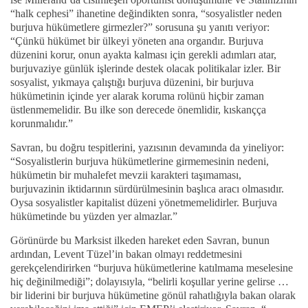
“halk cephesi” ihanetine değindikten sonra, “sosyalistler neden
burjuva hükümetlere girmezler?” sorusuna şu yanıtı veriyor:
“Çünkü hükümet bir ülkeyi yöneten ana organdır. Burjuva
düzenini korur, onun ayakta kalması için gerekli adımları atar,
burjuvaziye günlük işlerinde destek olacak politikalar izler. Bir
sosyalist, yıkmaya çalıştığı burjuva düzenini, bir burjuva
hükümetinin içinde yer alarak koruma rolünü hiçbir zaman
üstlenmemelidir. Bu ilke son derecede önemlidir, kıskançça
korunmalıdır.”
Savran, bu doğru tespitlerini, yazısının devamında da yineliyor:
“Sosyalistlerin burjuva hükümetlerine girmemesinin nedeni,
hükümetin bir muhalefet mevzii karakteri taşımaması,
burjuvazinin iktidarının sürdürülmesinin başlıca aracı olmasıdır.
Oysa sosyalistler kapitalist düzeni yönetmemelidirler. Burjuva
hükümetinde bu yüzden yer almazlar.”
Görünürde bu Marksist ilkeden hareket eden Savran, bunun
ardından, Levent Tüzel’in bakan olmayı reddetmesini
gerekçelendirirken “burjuva hükümetlerine katılmama meselesine
hiç değinilmediği”; dolayısıyla, “belirli koşullar yerine gelirse …
bir liderini bir burjuva hükümetine gönül rahatlığıyla bakan olarak