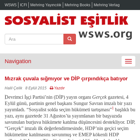
WSWS
ICFI
Mehring Yayıncılık
Mehring Books
Mehring Verlag
Navigation
Toggle
navigat
Mızrak çuvala sığmıyor ve DİP çırpındıkça batıyor
Halil Çelik
8 Eylül 2015
Yazdır
Devrimci İşçi Partisi’nin (DİP) yayın organı
Gerçek
gazetesi, 4
Eylül günü, partinin genel başkanı Sungur Savran imzalı bir yazı
1
yayımladı. “Sosyalist solda seçim hükümeti tartışması”
başlıklı bu
yazı, aynı gazetede 31 Ağustos’ta yayımlanan bir başyazıda
savunulan burjuva hükümete katılma düşüncesini destekliyor. DİP,
“Gerçek” imzalı ilk değerlendirmesinde, HDP’nin geçici seçim
hükümetine katılmasını savunmuş ve EMEP kökenli HDP