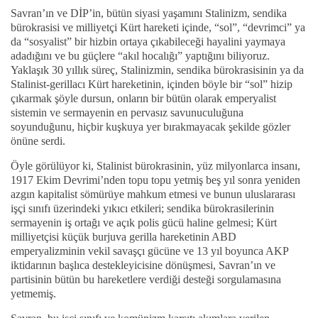
Savran’ın ve DİP’in, bütün siyasi yaşamını Stalinizm, sendika
bürokrasisi ve milliyetçi Kürt hareketi içinde, “sol”, “devrimci” ya
da “sosyalist” bir hizbin ortaya çıkabileceği hayalini yaymaya
adadığını ve bu güçlere “akıl hocalığı” yaptığını biliyoruz.
Yaklaşık 30 yıllık süreç, Stalinizmin, sendika bürokrasisinin ya da
Stalinist-gerillacı Kürt hareketinin, içinden böyle bir “sol” hizip
çıkarmak şöyle dursun, onların bir bütün olarak emperyalist
sistemin ve sermayenin en pervasız savunuculuğuna
soyunduğunu, hiçbir kuşkuya yer bırakmayacak şekilde gözler
önüne serdi.
Öyle görülüyor ki, Stalinist bürokrasinin, yüz milyonlarca insanı,
1917 Ekim Devrimi’nden topu topu yetmiş beş yıl sonra yeniden
azgın kapitalist sömürüye mahkum etmesi ve bunun uluslararası
işçi sınıfı üzerindeki yıkıcı etkileri; sendika bürokrasilerinin
sermayenin iş ortağı ve açık polis gücü haline gelmesi; Kürt
milliyetçisi küçük burjuva gerilla hareketinin ABD
emperyalizminin vekil savaşçı gücüne ve 13 yıl boyunca AKP
iktidarının başlıca destekleyicisine dönüşmesi, Savran’ın ve
partisinin bütün bu hareketlere verdiği desteği sorgulamasına
yetmemiş.