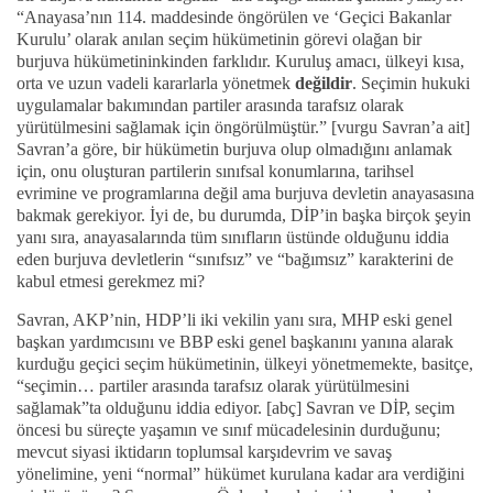
“Anayasa’nın 114. maddesinde öngörülen ve ‘Geçici Bakanlar
Kurulu’ olarak anılan seçim hükümetinin görevi olağan bir
burjuva hükümetininkinden farklıdır. Kuruluş amacı, ülkeyi kısa,
orta ve uzun vadeli kararlarla yönetmek
değildir
. Seçimin hukuki
uygulamalar bakımından partiler arasında tarafsız olarak
yürütülmesini sağlamak için öngörülmüştür.” [vurgu Savran’a ait]
Savran’a göre, bir hükümetin burjuva olup olmadığını anlamak
için, onu oluşturan partilerin sınıfsal konumlarına, tarihsel
evrimine ve programlarına değil ama burjuva devletin anayasasına
bakmak gerekiyor. İyi de, bu durumda, DİP’in başka birçok şeyin
yanı sıra, anayasalarında tüm sınıfların üstünde olduğunu iddia
eden burjuva devletlerin “sınıfsız” ve “bağımsız” karakterini de
kabul etmesi gerekmez mi?
Savran, AKP’nin, HDP’li iki vekilin yanı sıra, MHP eski genel
başkan yardımcısını ve BBP eski genel başkanını yanına alarak
kurduğu geçici seçim hükümetinin, ülkeyi yönetmemekte, basitçe,
“seçimin… partiler arasında tarafsız olarak yürütülmesini
sağlamak”ta olduğunu iddia ediyor. [abç] Savran ve DİP, seçim
öncesi bu süreçte yaşamın ve sınıf mücadelesinin durduğunu;
mevcut siyasi iktidarın toplumsal karşıdevrim ve savaş
yönelimine, yeni “normal” hükümet kurulana kadar ara verdiğini