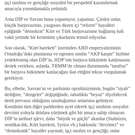
işçi sınıfına ve gençliğe sosyalist bir perspektif kazandırmak
amacıyla yorumlamakla yetinirdi.
Ama DİP ve Savran bunu yapamıyor, yapamaz. Çünkü onlar,
küçük burjuvazinin, yazgısını düzen içi “reform” hayalleri
eşliğinde “demokrat” Kürt ve Türk burjuvazisine bağlamış hali
vakti yerinde bir kesiminin çıkarlarını temsil ediyorlar.
Son olarak, “Kürt hareketi” üzerinden ABD emperyalizminin
Ortadoğu’daki planlarına ve egemen sınıfın “AKP karşıtı” hizbine
yedeklenmiş olan DİP’in, HDP’nin burjuva hükümete katılmasına
destek verirken, aslında, TBMM’de olması durumunda “tarafsız”
bir burjuva hükümete katılacağını ilan ettiğini tekrar vurgulamak
gerekiyor.
Bu, elbette, Savran’ın ve partisinin oportünizminin, bugün “siyah”
dediğine, “dengeler” değiştiğinde, rahatlıkla “beyaz” diyebilecek
denli pervasız olduğunu unuttuğumuz anlamına gelmiyor.
Kendisini tüm diğer partilerden ayırt ederek işçi sınıfının sosyalist
devrimi yoluyla iktidara yürümek gibi bir amaca sahip olmayan
DİP’in tarihsel işlevi, daha “büyük ve güçlü” akımlar (Stalinizm,
sendikacılık, Kürt hareketi, Syriza vb.) hakkında “devrimci” ve
“demokratik” hayaller yaymak; işçi sınıfını ve gençliği, onlar