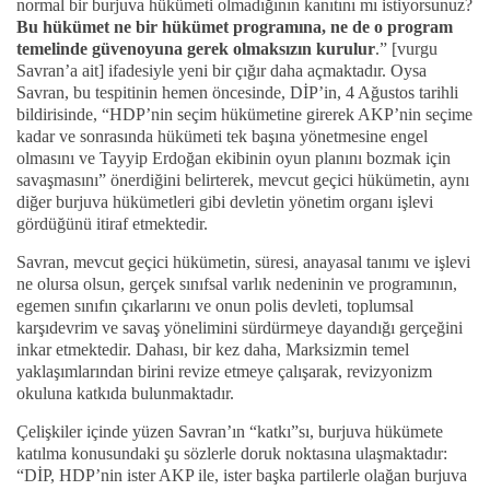
normal bir burjuva hükümeti olmadığının kanıtını mı istiyorsunuz?
Bu hükümet ne bir hükümet programına, ne de o program
temelinde güvenoyuna gerek olmaksızın kurulur
.” [vurgu
Savran’a ait] ifadesiyle yeni bir çığır daha açmaktadır. Oysa
Savran, bu tespitinin hemen öncesinde, DİP’in, 4 Ağustos tarihli
bildirisinde, “HDP’nin seçim hükümetine girerek AKP’nin seçime
kadar ve sonrasında hükümeti tek başına yönetmesine engel
olmasını ve Tayyip Erdoğan ekibinin oyun planını bozmak için
savaşmasını” önerdiğini belirterek, mevcut geçici hükümetin, aynı
diğer burjuva hükümetleri gibi devletin yönetim organı işlevi
gördüğünü itiraf etmektedir.
Savran, mevcut geçici hükümetin, süresi, anayasal tanımı ve işlevi
ne olursa olsun, gerçek sınıfsal varlık nedeninin ve programının,
egemen sınıfın çıkarlarını ve onun polis devleti, toplumsal
karşıdevrim ve savaş yönelimini sürdürmeye dayandığı gerçeğini
inkar etmektedir. Dahası, bir kez daha, Marksizmin temel
yaklaşımlarından birini revize etmeye çalışarak, revizyonizm
okuluna katkıda bulunmaktadır.
Çelişkiler içinde yüzen Savran’ın “katkı”sı, burjuva hükümete
katılma konusundaki şu sözlerle doruk noktasına ulaşmaktadır:
“DİP, HDP’nin ister AKP ile, ister başka partilerle olağan burjuva