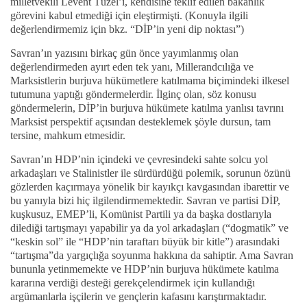
milletvekili Levent Tüzel’i, kendisine teklif edilen bakanlık
görevini kabul etmediği için eleştirmişti. (Konuyla ilgili
değerlendirmemiz için bkz. “DİP’in yeni dip noktası”)
Savran’ın yazısını birkaç gün önce yayımlanmış olan
değerlendirmeden ayırt eden tek yanı, Millerandcılığa ve
Marksistlerin burjuva hükümetlere katılmama biçimindeki ilkesel
tutumuna yaptığı göndermelerdir. İlginç olan, söz konusu
göndermelerin, DİP’in burjuva hükümete katılma yanlısı tavrını
Marksist perspektif açısından desteklemek şöyle dursun, tam
tersine, mahkum etmesidir.
Savran’ın HDP’nin içindeki ve çevresindeki sahte solcu yol
arkadaşları ve Stalinistler ile sürdürdüğü polemik, sorunun özünü
gözlerden kaçırmaya yönelik bir kayıkçı kavgasından ibarettir ve
bu yanıyla bizi hiç ilgilendirmemektedir. Savran ve partisi DİP,
kuşkusuz, EMEP’li, Komünist Partili ya da başka dostlarıyla
dilediği tartışmayı yapabilir ya da yol arkadaşları (“dogmatik” ve
“keskin sol” ile “HDP’nin taraftarı büyük bir kitle”) arasındaki
“tartışma”da yargıçlığa soyunma hakkına da sahiptir. Ama Savran
bununla yetinmemekte ve HDP’nin burjuva hükümete katılma
kararına verdiği desteği gerekçelendirmek için kullandığı
argümanlarla işçilerin ve gençlerin kafasını karıştırmaktadır.