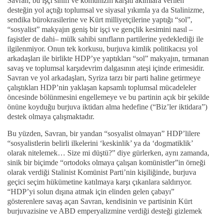
Savran, bu işçi sınıfı ve komünizm karşıtı akımlara verilen
desteğin yol açtığı toplumsal ve siyasal yıkımla ya da Stalinizme,
sendika bürokrasilerine ve Kürt milliyetçilerine yaptığı “sol”,
“sosyalist” makyajın geniş bir işçi ve gençlik kesimini nasıl –
faşistler de dahi– mülk sahibi sınıfların partilerine yedeklediği ile
ilgilenmiyor. Onun tek korkusu, burjuva kimlik politikacısı yol
arkadaşları ile birlikte HDP’ye yaptıkları “sol” makyajın, tırmanan
savaş ve toplumsal karşıdevrim dalgasının ateşi içinde erimesidir.
Savran ve yol arkadaşları, Syriza tarzı bir parti haline getirmeye
çalıştıkları HDP’nin yaklaşan kapsamlı toplumsal mücadeleler
öncesinde bölünmesini engellemeye ve bu partinin açık bir şekilde
önüne koyduğu burjuva iktidarı alma hedefine (“Biz’ler iktidara”)
destek olmaya çalışmaktadır.
Bu yüzden, Savran, bir yandan “sosyalist olmayan” HDP’lilere
“sosyalistlerin belirli ilkelerini ‘keskinlik’ ya da ‘dogmatiklik’
olarak nitelemek… Size mi düştü?” diye gürlerken, aynı zamanda,
sinik bir biçimde “ortodoks olmaya çalışan komünistler”in örneği
olarak verdiği Stalinist Komünist Parti’nin kişiliğinde, burjuva
geçici seçim hükümetine katılmaya karşı çıkanlara saldırıyor.
“HDP’yi solun dışına atmak için elinden gelen çabayı”
gösterenlere savaş açan Savran, kendisinin ve partisinin Kürt
burjuvazisine ve ABD emperyalizmine verdiği desteği gizlemek