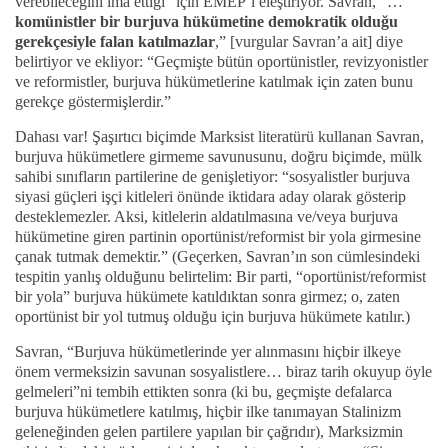
verebileceğini ima ettiği” için EMEP’i eleştiriyor. Savran, “…
komünistler bir burjuva hükümetine demokratik olduğu
gerekçesiyle falan katılmazlar
,” [vurgular Savran’a ait] diye
belirtiyor ve ekliyor: “Geçmişte bütün oportünistler, revizyonistler
ve reformistler, burjuva hükümetlerine katılmak için zaten bunu
gerekçe göstermişlerdir.”
Dahası var! Şaşırtıcı biçimde Marksist literatürü kullanan Savran,
burjuva hükümetlere girmeme savunusunu, doğru biçimde, mülk
sahibi sınıfların partilerine de genişletiyor: “sosyalistler burjuva
siyasi güçleri işçi kitleleri önünde iktidara aday olarak gösterip
desteklemezler. Aksi, kitlelerin aldatılmasına ve/veya burjuva
hükümetine giren partinin oportünist/reformist bir yola girmesine
çanak tutmak demektir.” (Geçerken, Savran’ın son cümlesindeki
tespitin yanlış olduğunu belirtelim: Bir parti, “oportünist/reformist
bir yola” burjuva hükümete katıldıktan sonra girmez; o, zaten
oportünist bir yol tutmuş olduğu için burjuva hükümete katılır.)
Savran, “Burjuva hükümetlerinde yer alınmasını hiçbir ilkeye
önem vermeksizin savunan sosyalistlere… biraz tarih okuyup öyle
gelmeleri”ni tembih ettikten sonra (ki bu, geçmişte defalarca
burjuva hükümetlere katılmış, hiçbir ilke tanımayan Stalinizm
geleneğinden gelen partilere yapılan bir çağrıdır), Marksizmin