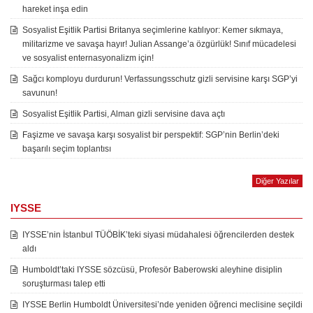
hareket inşa edin
Sosyalist Eşitlik Partisi Britanya seçimlerine katılıyor: Kemer sıkmaya,
militarizme ve savaşa hayır! Julian Assange’a özgürlük! Sınıf mücadelesi
ve sosyalist enternasyonalizm için!
Sağcı komployu durdurun! Verfassungsschutz gizli servisine karşı SGP’yi
savunun!
Sosyalist Eşitlik Partisi, Alman gizli servisine dava açtı
Faşizme ve savaşa karşı sosyalist bir perspektif: SGP’nin Berlin’deki
başarılı seçim toplantısı
Diğer Yazılar
IYSSE
IYSSE’nin İstanbul TÜÖBİK’teki siyasi müdahalesi öğrencilerden destek
aldı
Humboldt’taki IYSSE sözcüsü, Profesör Baberowski aleyhine disiplin
soruşturması talep etti
IYSSE Berlin Humboldt Üniversitesi’nde yeniden öğrenci meclisine seçildi