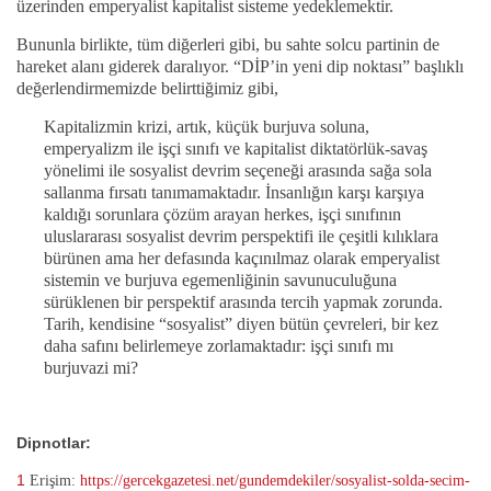
üzerinden emperyalist kapitalist sisteme yedeklemektir.
Bununla birlikte, tüm diğerleri gibi, bu sahte solcu partinin de
hareket alanı giderek daralıyor. “DİP’in yeni dip noktası” başlıklı
değerlendirmemizde belirttiğimiz gibi,
Kapitalizmin krizi, artık, küçük burjuva soluna,
emperyalizm ile işçi sınıfı ve kapitalist diktatörlük-savaş
yönelimi ile sosyalist devrim seçeneği arasında sağa sola
sallanma fırsatı tanımamaktadır. İnsanlığın karşı karşıya
kaldığı sorunlara çözüm arayan herkes, işçi sınıfının
uluslararası sosyalist devrim perspektifi ile çeşitli kılıklara
bürünen ama her defasında kaçınılmaz olarak emperyalist
sistemin ve burjuva egemenliğinin savunuculuğuna
sürüklenen bir perspektif arasında tercih yapmak zorunda.
Tarih, kendisine “sosyalist” diyen bütün çevreleri, bir kez
daha safını belirlemeye zorlamaktadır: işçi sınıfı mı
burjuvazi mi?
Dipnotlar:
1
Erişim:
https://gercekgazetesi.net/gundemdekiler/sosyalist-solda-secim-