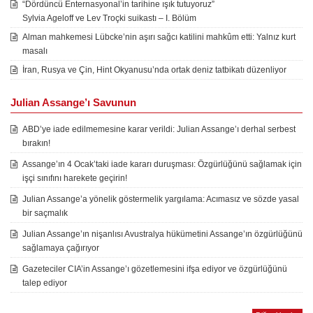
“Dördüncü Enternasyonal’in tarihine ışık tutuyoruz”
Sylvia Ageloff ve Lev Troçki suikastı – I. Bölüm
Alman mahkemesi Lübcke’nin aşırı sağcı katilini mahkûm etti: Yalnız kurt
masalı
İran, Rusya ve Çin, Hint Okyanusu’nda ortak deniz tatbikatı düzenliyor
Julian Assange’ı Savunun
ABD’ye iade edilmemesine karar verildi: Julian Assange’ı derhal serbest
bırakın!
Assange’ın 4 Ocak’taki iade kararı duruşması: Özgürlüğünü sağlamak için
işçi sınıfını harekete geçirin!
Julian Assange’a yönelik göstermelik yargılama: Acımasız ve sözde yasal
bir saçmalık
Julian Assange’ın nişanlısı Avustralya hükümetini Assange’ın özgürlüğünü
sağlamaya çağırıyor
Gazeteciler CIA’in Assange’ı gözetlemesini ifşa ediyor ve özgürlüğünü
talep ediyor