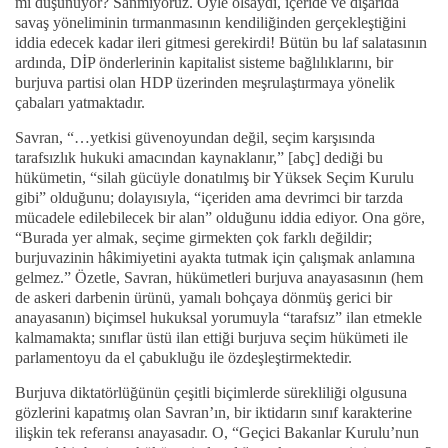
mi düşünüyor? Sanmıyoruz. Öyle olsaydı, içeride ve dışarıda
savaş yöneliminin tırmanmasının kendiliğinden gerçekleştiğini
iddia edecek kadar ileri gitmesi gerekirdi! Bütün bu laf salatasının
ardında, DİP önderlerinin kapitalist sisteme bağlılıklarını, bir
burjuva partisi olan HDP üzerinden meşrulaştırmaya yönelik
çabaları yatmaktadır.
Savran, “…yetkisi güvenoyundan değil, seçim karşısında
tarafsızlık hukuki amacından kaynaklanır,” [abç] dediği bu
hükümetin, “silah gücüyle donatılmış bir Yüksek Seçim Kurulu
gibi” olduğunu; dolayısıyla, “içeriden ama devrimci bir tarzda
mücadele edilebilecek bir alan” olduğunu iddia ediyor. Ona göre,
“Burada yer almak, seçime girmekten çok farklı değildir;
burjuvazinin hâkimiyetini ayakta tutmak için çalışmak anlamına
gelmez.” Özetle, Savran, hükümetleri burjuva anayasasının (hem
de askeri darbenin ürünü, yamalı bohçaya dönmüş gerici bir
anayasanın) biçimsel hukuksal yorumuyla “tarafsız” ilan etmekle
kalmamakta; sınıflar üstü ilan ettiği burjuva seçim hükümeti ile
parlamentoyu da el çabukluğu ile özdeşleştirmektedir.
Burjuva diktatörlüğünün çeşitli biçimlerde sürekliliği olgusuna
gözlerini kapatmış olan Savran’ın, bir iktidarın sınıf karakterine
ilişkin tek referansı anayasadır. O, “Geçici Bakanlar Kurulu’nun