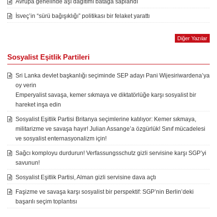
Avrupa genelinde aşı dağıtımı batağa saplandı
İsveç’in “sürü bağışıklığı” politikası bir felaket yarattı
Diğer Yazılar
Sosyalist Eşitlik Partileri
Sri Lanka devlet başkanlığı seçiminde SEP adayı Pani Wijesiriwardena’ya
oy verin
Emperyalist savaşa, kemer sıkmaya ve diktatörlüğe karşı sosyalist bir
hareket inşa edin
Sosyalist Eşitlik Partisi Britanya seçimlerine katılıyor: Kemer sıkmaya,
militarizme ve savaşa hayır! Julian Assange’a özgürlük! Sınıf mücadelesi
ve sosyalist enternasyonalizm için!
Sağcı komployu durdurun! Verfassungsschutz gizli servisine karşı SGP’yi
savunun!
Sosyalist Eşitlik Partisi, Alman gizli servisine dava açtı
Faşizme ve savaşa karşı sosyalist bir perspektif: SGP’nin Berlin’deki
başarılı seçim toplantısı