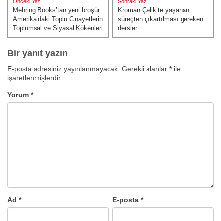
Önceki Yazı
Sonraki Yazı
gezinmesi
Mehring Books’tan yeni broşür:
Kroman Çelik’te yaşanan
Önceki Yazı:
Sonraki Yazı:
Amerika’daki Toplu Cinayetlerin
süreçten çıkartılması gereken
Toplumsal ve Siyasal Kökenleri
dersler
Bir yanıt yazın
E-posta adresiniz yayınlanmayacak.
Gerekli alanlar
*
ile
işaretlenmişlerdir
Yorum
*
Ad
*
E-posta
*