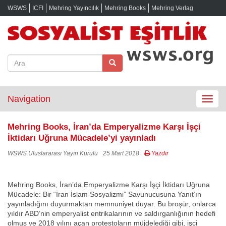
WSWS
ICFI
Mehring Yayıncılık
Mehring Books
Mehring Verlag
Navigation
Toggle
navigat
Mehring Books, İran’da Emperyalizme Karşı İşçi
İktidarı Uğruna Mücadele’yi yayınladı
WSWS Uluslararası Yayın Kurulu
25 Mart 2018
Yazdır
Mehring Books, İran’da Emperyalizme Karşı İşçi İktidarı Uğruna
Mücadele: Bir “İran İslam Sosyalizmi” Savunucusuna Yanıt’ın
yayınladığını duyurmaktan memnuniyet duyar. Bu broşür, onlarca
yıldır ABD’nin emperyalist entrikalarının ve saldırganlığının hedefi
olmuş ve 2018 yılını açan protestoların müjdelediği gibi, işçi