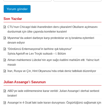
Son Yazılar
CTU’nun Chicago’daki ihanetinden ders çıkaralım! Okulların açılmasını
durdurmak için ülke çapında komiteler kuralım!
Myanmar’da askeri darbeye karşı protestolar ve iş bırakma eylemleri
devam ediyor
“Dördüncü Enternasyonal’in tarihine ışık tutuyoruz”
Sylvia Ageloff ve Lev Troçki suikastı – I. Bölüm
Alman mahkemesi Lübcke’nin aşırı sağcı katilini mahkûm etti: Yalnız kurt
masalı
İran, Rusya ve Çin, Hint Okyanusu’nda ortak deniz tatbikatı düzenliyor
Julian Assange’ı Savunun
ABD’ye iade edilmemesine karar verildi: Julian Assange’ı derhal serbest
bırakın!
Assange’ın 4 Ocak’taki iade kararı duruşması: Özgürlüğünü sağlamak için