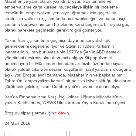
Mazaheri’ye yanıt olarak yazıldı. Broşür, İran tarihine ve
emperyalizme karşı küresel mücadeleye ilişkin bir inceleme
temelinde, emperyalizmi yenilgiye uğratmak için geçerli bir
stratejinin yalnızca işçi sınıfında bulunabileceğini ve bunun, işçi
sınıfının burjuvazinin tüm hiziplerine karşı bağımsız bir siyasi güç
olarak harekete geçmesini gerektirdiğini gösteriyor.
Yazar, İran işçi sınıfının geçmişe dayanan sosyalist-laik
geleneklerini değerlendiriyor ve Stalinist Tudeh Partisi’nin
ihanetlerinin, İran burjuvazisinin 1979’da Şah’ın ABD destekli
yönetimini devirmiş olan devrimci dalgayı Şii popülizmini
benimseyen bir Müslüman din adamları hizibi üzerinden siyasi
olarak yoldan çıkarabilmesinin koşullarını nasıl yaratmış olduğunu
açıklıyor. Broşür, aynı zamanda, Mazaheri’nin ve başkalarının
Tahran’ın “emperyalizm karşıtı” bir politika izliyor olduğu iddialarını
çürütecek şekilde, İslam Cumhuriyeti’nin evrimini de inceliyor.
İran’da Emperyalizme Karşı İşçi İktidarı Uğruna Mücadele’nin
yazarı Keith Jones, WSWS Uluslararası Yayın Kurulu’nun üyesi.
Broşürü sipariş etmek için
tıklayın.
24 Mart 2018
Yazı