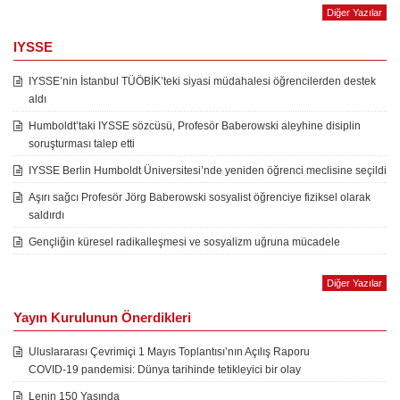
Diğer Yazılar
IYSSE
IYSSE’nin İstanbul TÜÖBİK’teki siyasi müdahalesi öğrencilerden destek
aldı
Humboldt’taki IYSSE sözcüsü, Profesör Baberowski aleyhine disiplin
soruşturması talep etti
IYSSE Berlin Humboldt Üniversitesi’nde yeniden öğrenci meclisine seçildi
Aşırı sağcı Profesör Jörg Baberowski sosyalist öğrenciye fiziksel olarak
saldırdı
Gençliğin küresel radikalleşmesi ve sosyalizm uğruna mücadele
Diğer Yazılar
Yayın Kurulunun Önerdikleri
Uluslararası Çevrimiçi 1 Mayıs Toplantısı’nın Açılış Raporu
COVID-19 pandemisi: Dünya tarihinde tetikleyici bir olay
Lenin 150 Yaşında