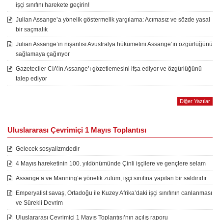
işçi sınıfını harekete geçirin!
Julian Assange’a yönelik göstermelik yargılama: Acımasız ve sözde yasal
bir saçmalık
Julian Assange’ın nişanlısı Avustralya hükümetini Assange’ın özgürlüğünü
sağlamaya çağırıyor
Gazeteciler CIA’in Assange’ı gözetlemesini ifşa ediyor ve özgürlüğünü
talep ediyor
Diğer Yazılar
Uluslararası Çevrimiçi 1 Mayıs Toplantısı
Gelecek sosyalizmdedir
4 Mayıs hareketinin 100. yıldönümünde Çinli işçilere ve gençlere selam
Assange’a ve Manning’e yönelik zulüm, işçi sınıfına yapılan bir saldırıdır
Emperyalist savaş, Ortadoğu ile Kuzey Afrika’daki işçi sınıfının canlanması
ve Sürekli Devrim
Uluslararası Çevrimiçi 1 Mayıs Toplantısı’nın açılış raporu