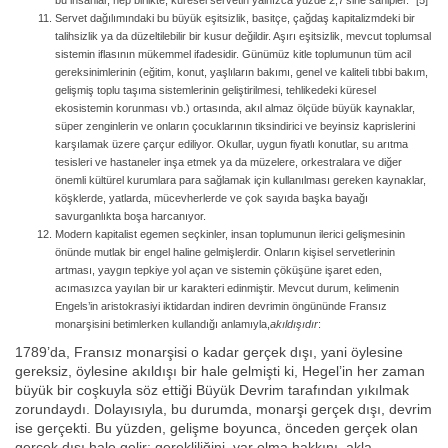
bu insanlar, hep birlikte, küresel servetin yalnızca yüzde 2,7’sine sahipler.” [5]
Servet dağılımındaki bu büyük eşitsizlik, basitçe, çağdaş kapitalizmdeki bir
talihsizlik ya da düzeltilebilir bir kusur değildir. Aşırı eşitsizlik, mevcut toplumsal
sistemin iflasının mükemmel ifadesidir. Günümüz kitle toplumunun tüm acil
gereksinimlerinin (eğitim, konut, yaşlıların bakımı, genel ve kaliteli tıbbi bakım,
gelişmiş toplu taşıma sistemlerinin geliştirilmesi, tehlikedeki küresel
ekosistemin korunması vb.) ortasında, akıl almaz ölçüde büyük kaynaklar,
süper zenginlerin ve onların çocuklarının tiksindirici ve beyinsiz kaprislerini
karşılamak üzere çarçur ediliyor. Okullar, uygun fiyatlı konutlar, su arıtma
tesisleri ve hastaneler inşa etmek ya da müzelere, orkestralara ve diğer
önemli kültürel kurumlara para sağlamak için kullanılması gereken kaynaklar,
köşklerde, yatlarda, mücevherlerde ve çok sayıda başka bayağı
savurganlıkta boşa harcanıyor.
Modern kapitalist egemen seçkinler, insan toplumunun ilerici gelişmesinin
önünde mutlak bir engel haline gelmişlerdir. Onların kişisel servetlerinin
artması, yaygın tepkiye yol açan ve sistemin çöküşüne işaret eden,
acımasızca yayılan bir ur karakteri edinmiştir. Mevcut durum, kelimenin
Engels’in aristokrasiyi iktidardan indiren devrimin öngününde Fransız
monarşisini betimlerken kullandığı anlamıyla,
akıldışıdır
:
1789’da, Fransız monarşisi o kadar gerçek dışı, yani öylesine
gereksiz, öylesine akıldışı bir hale gelmişti ki, Hegel’in her zaman
büyük bir coşkuyla söz ettiği Büyük Devrim tarafından yıkılmak
zorundaydı. Dolayısıyla, bu durumda, monarşi gerçek dışı, devrim
ise gerçekti. Bu yüzden, gelişme boyunca, önceden gerçek olan
gerçek dışı hale gelir; gerekliliğini, var olma hakkını, akla