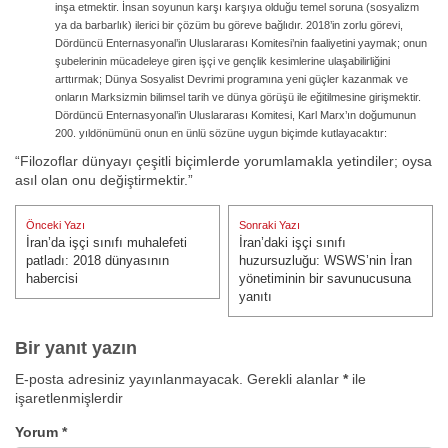
inşa etmektir. İnsan soyunun karşı karşıya olduğu temel soruna (sosyalizm
ya da barbarlık) ilerici bir çözüm bu göreve bağlıdır. 2018’in zorlu görevi,
Dördüncü Enternasyonal’in Uluslararası Komitesi’nin faaliyetini yaymak; onun
şubelerinin mücadeleye giren işçi ve gençlik kesimlerine ulaşabilirliğini
arttırmak; Dünya Sosyalist Devrimi programına yeni güçler kazanmak ve
onların Marksizmin bilimsel tarih ve dünya görüşü ile eğitilmesine girişmektir.
Dördüncü Enternasyonal’in Uluslararası Komitesi, Karl Marx’ın doğumunun
200. yıldönümünü onun en ünlü sözüne uygun biçimde kutlayacaktır:
“Filozoflar dünyayı çeşitli biçimlerde yorumlamakla yetindiler; oysa
asıl olan onu değiştirmektir.”
Yazı
Önceki Yazı
Sonraki Yazı
gezinmesi
İran’da işçi sınıfı muhalefeti
İran’daki işçi sınıfı
Önceki Yazı:
Sonraki Yazı:
patladı: 2018 dünyasının
huzursuzluğu: WSWS’nin İran
habercisi
yönetiminin bir savunucusuna
yanıtı
Bir yanıt yazın
E-posta adresiniz yayınlanmayacak.
Gerekli alanlar
*
ile
işaretlenmişlerdir
Yorum
*