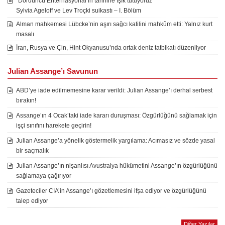
“Dördüncü Enternasyonal’in tarihine ışık tutuyoruz”
Sylvia Ageloff ve Lev Troçki suikastı – I. Bölüm
Alman mahkemesi Lübcke’nin aşırı sağcı katilini mahkûm etti: Yalnız kurt
masalı
İran, Rusya ve Çin, Hint Okyanusu’nda ortak deniz tatbikatı düzenliyor
Julian Assange’ı Savunun
ABD’ye iade edilmemesine karar verildi: Julian Assange’ı derhal serbest
bırakın!
Assange’ın 4 Ocak’taki iade kararı duruşması: Özgürlüğünü sağlamak için
işçi sınıfını harekete geçirin!
Julian Assange’a yönelik göstermelik yargılama: Acımasız ve sözde yasal
bir saçmalık
Julian Assange’ın nişanlısı Avustralya hükümetini Assange’ın özgürlüğünü
sağlamaya çağırıyor
Gazeteciler CIA’in Assange’ı gözetlemesini ifşa ediyor ve özgürlüğünü
talep ediyor
Diğer Yazılar