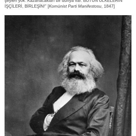
şeyleri yok. Kazanacakları bir dünya var. BÜTÜN ÜLKELERİN
İŞÇİLERİ, BİRLEŞİN!” [
Komünist Parti Manifestosu
, 1847]