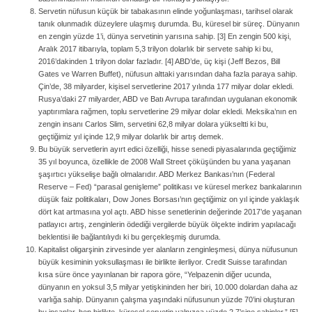
Servetin nüfusun küçük bir tabakasının elinde yoğunlaşması, tarihsel olarak
tanık olunmadık düzeylere ulaşmış durumda. Bu, küresel bir süreç. Dünyanın
en zengin yüzde 1’i, dünya servetinin yarısına sahip. [3] En zengin 500 kişi,
Aralık 2017 itibarıyla, toplam 5,3 trilyon dolarlık bir servete sahip ki bu,
2016’dakinden 1 trilyon dolar fazladır. [4] ABD’de, üç kişi (Jeff Bezos, Bill
Gates ve Warren Buffet), nüfusun alttaki yarısından daha fazla paraya sahip.
Çin’de, 38 milyarder, kişisel servetlerine 2017 yılında 177 milyar dolar ekledi.
Rusya’daki 27 milyarder, ABD ve Batı Avrupa tarafından uygulanan ekonomik
yaptırımlara rağmen, toplu servetlerine 29 milyar dolar ekledi. Meksika’nın en
zengin insanı Carlos Slim, servetini 62,8 milyar dolara yükseltti ki bu,
geçtiğimiz yıl içinde 12,9 milyar dolarlık bir artış demek.
Bu büyük servetlerin ayırt edici özelliği, hisse senedi piyasalarında geçtiğimiz
35 yıl boyunca, özellikle de 2008 Wall Street çöküşünden bu yana yaşanan
şaşırtıcı yükselişe bağlı olmalarıdır. ABD Merkez Bankası’nın (Federal
Reserve – Fed) “parasal genişleme” politikası ve küresel merkez bankalarının
düşük faiz politikaları, Dow Jones Borsası’nın geçtiğimiz on yıl içinde yaklaşık
dört kat artmasına yol açtı. ABD hisse senetlerinin değerinde 2017’de yaşanan
patlayıcı artış, zenginlerin ödediği vergilerde büyük ölçekte indirim yapılacağı
beklentisi ile bağlantılıydı ki bu gerçekleşmiş durumda.
Kapitalist oligarşinin zirvesinde yer alanların zenginleşmesi, dünya nüfusunun
büyük kesiminin yoksullaşması ile birlikte ilerliyor. Credit Suisse tarafından
kısa süre önce yayınlanan bir rapora göre, “Yelpazenin diğer ucunda,
dünyanın en yoksul 3,5 milyar yetişkininden her biri, 10.000 dolardan daha az
varlığa sahip. Dünyanın çalışma yaşındaki nüfusunun yüzde 70’ini oluşturan