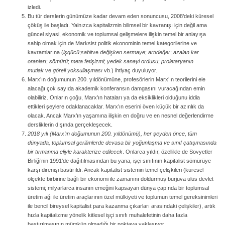
izledi.
Bu tür derslerin günümüze kadar devam eden sonuncusu, 2008’deki küresel
çöküş ile başladı. Yalnızca kapitalizmin bilimsel bir kavranışı için değil ama
güncel siyasi, ekonomik ve toplumsal gelişmelere ilişkin temel bir anlayışa
sahip olmak için de Marksist politik ekonominin temel kategorilerine ve
kavramlarına (
işgücü
;
sabit
ve
değişken sermaye
;
artıdeğer
;
azalan kar
oranları
;
sömürü
;
meta fetişizmi
;
yedek sanayi ordusu
;
proletaryanın
mutlak
ve
göreli yoksullaşması
vb.) ihtiyaç duyuluyor.
Marx’ın doğumunun 200. yıldönümüne, profesörlerin Marx’ın teorilerini ele
alacağı çok sayıda akademik konferansın damgasını vuracağından emin
olabiliriz. Onların çoğu, Marx’ın hataları ya da eksiklikleri olduğunu iddia
ettikleri şeylere odaklanacaklar. Marx’ın eserini öven küçük bir azınlık da
olacak. Ancak Marx’ın yaşamına ilişkin en doğru ve en nesnel değerlendirme
dersliklerin dışında gerçekleşecek.
2018 yılı (Marx’ın doğumunun 200. yıldönümü), her şeyden önce, tüm
dünyada, toplumsal gerilimlerde devasa bir yoğunlaşma ve sınıf çatışmasında
bir tırmanma eliyle karakterize edilecek
. Onlarca yıldır, özellikle de Sovyetler
Birliği’nin 1991’de dağıtılmasından bu yana, işçi sınıfının kapitalist sömürüye
karşı direnişi bastırıldı. Ancak kapitalist sistemin temel çelişkileri (küresel
ölçekte birbirine bağlı bir ekonomi ile zamanını doldurmuş burjuva ulus devlet
sistemi; milyarlarca insanın emeğini kapsayan dünya çapında bir toplumsal
üretim ağı ile üretim araçlarının özel mülkiyeti ve toplumun temel gereksinimleri
ile bencil bireysel kapitalist para kazanma çıkarları arasındaki çelişkiler), artık
hızla kapitalizme yönelik kitlesel işçi sınıfı muhalefetinin daha fazla
bastırılmasının mümkün olmadığı bir noktaya yaklaşıyor.