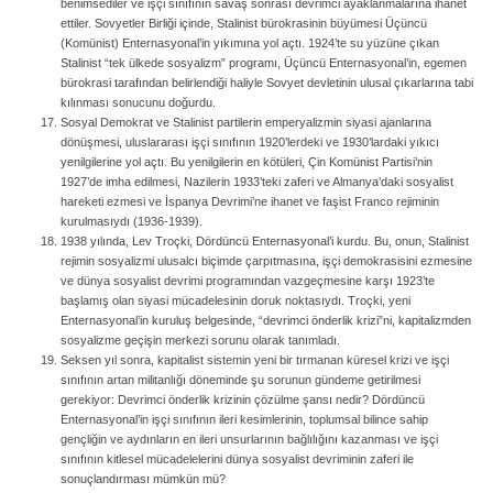
benimsediler ve işçi sınıfının savaş sonrası devrimci ayaklanmalarına ihanet
ettiler. Sovyetler Birliği içinde, Stalinist bürokrasinin büyümesi Üçüncü
(Komünist) Enternasyonal’in yıkımına yol açtı. 1924’te su yüzüne çıkan
Stalinist “tek ülkede sosyalizm” programı, Üçüncü Enternasyonal’in, egemen
bürokrasi tarafından belirlendiği haliyle Sovyet devletinin ulusal çıkarlarına tabi
kılınması sonucunu doğurdu.
Sosyal Demokrat ve Stalinist partilerin emperyalizmin siyasi ajanlarına
dönüşmesi, uluslararası işçi sınıfının 1920’lerdeki ve 1930’lardaki yıkıcı
yenilgilerine yol açtı. Bu yenilgilerin en kötüleri, Çin Komünist Partisi’nin
1927’de imha edilmesi, Nazilerin 1933’teki zaferi ve Almanya’daki sosyalist
hareketi ezmesi ve İspanya Devrimi’ne ihanet ve faşist Franco rejiminin
kurulmasıydı (1936-1939).
1938 yılında, Lev Troçki, Dördüncü Enternasyonal’i kurdu. Bu, onun, Stalinist
rejimin sosyalizmi ulusalcı biçimde çarpıtmasına, işçi demokrasisini ezmesine
ve dünya sosyalist devrimi programından vazgeçmesine karşı 1923’te
başlamış olan siyasi mücadelesinin doruk noktasıydı. Troçki, yeni
Enternasyonal’in kuruluş belgesinde, “devrimci önderlik krizi”ni, kapitalizmden
sosyalizme geçişin merkezi sorunu olarak tanımladı.
Seksen yıl sonra, kapitalist sistemin yeni bir tırmanan küresel krizi ve işçi
sınıfının artan militanlığı döneminde şu sorunun gündeme getirilmesi
gerekiyor: Devrimci önderlik krizinin çözülme şansı nedir? Dördüncü
Enternasyonal’in işçi sınıfının ileri kesimlerinin, toplumsal bilince sahip
gençliğin ve aydınların en ileri unsurlarının bağlılığını kazanması ve işçi
sınıfının kitlesel mücadelelerini dünya sosyalist devriminin zaferi ile
sonuçlandırması mümkün mü?