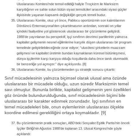
Uluslararası Komitesi’nde temsil edildiği haliyle Troçkizm ile Marksizm
karşıtlığının ve sahte solun bütün siyasi temsilcileri arasındaki siyasi güçler
ilişkisinde yaşanan kapsamlı değişikliğin gerçek temeli budur.
Uluslararası Komite, otuz yıl önce, Pablocu oportünizmin son kalıntılarının
Dördüncü Enternasyonal’den çıkartılmasının ardından, sonraki on yıllar
içindeki faaliyetine yol gösterecek uluslararası bir çözümleme geliştirdi.
1988’de yayınlanan bu perspektif, işçi sınıfının devrimci partilerinin yalnızca
kapitalist gelişmenin nesnel eğilimlerine karşılık düşen uluslararası bir program
temelinde geliştirilebileceğinde ısrar ediyor; “ulusötesi şirketlerin muazzam
gelişmesi ve kapitalist üretimin bundan kaynaklanan küresel bütünleşmesi,
dünya işçilerinin karşı karşıya olduğu koşullarda daha önce tanık olunmadık
bir benzerliğe yol açmıştır.” diye açıklıyordu. [8]
Uluslararası Komite, bu çözümlemeden şu stratejik sonucu çıkarttı:
Sınıf mücadelesinin yalnızca biçimsel olarak ulusal ama özünde
uluslararası bir mücadele olduğu, uzun süredir Marksizmin temel
savı olmuştur. Bununla birlikte, kapitalist gelişmenin yeni özellikleri
göz önünde bulundurulduğunda, sınıf mücadelesinin biçimi bile
uluslararası bir karakter edinmek zorundadır. İşçi sınıfının en
temel mücadeleleri bile, onun eylemlerinin uluslararası ölçekte
koordine edilmesi gerekliliğini ortaya koymaktadır. [9]
Bu çözümlemenin pratik sonuçları, ABD’deki Sosyalist Eşitlik Partisi’nin önceli
İşçiler Birliği’nin Ağustos 1988’de toplanan 13. Ulusal Kongresi’nde şöyle
açıklandı: