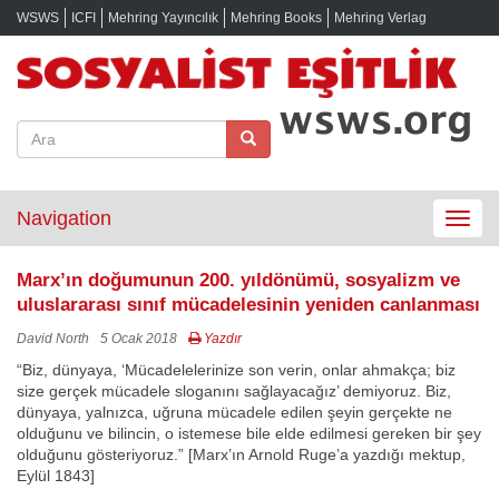
WSWS
ICFI
Mehring Yayıncılık
Mehring Books
Mehring Verlag
Navigation
Toggle
navigat
Marx’ın doğumunun 200. yıldönümü, sosyalizm ve
uluslararası sınıf mücadelesinin yeniden canlanması
David North
5 Ocak 2018
Yazdır
“Biz, dünyaya, ‘Mücadelelerinize son verin, onlar ahmakça; biz
size gerçek mücadele sloganını sağlayacağız’ demiyoruz. Biz,
dünyaya, yalnızca, uğruna mücadele edilen şeyin gerçekte ne
olduğunu ve bilincin, o istemese bile elde edilmesi gereken bir şey
olduğunu gösteriyoruz.” [Marx’ın Arnold Ruge’a yazdığı mektup,
Eylül 1843]