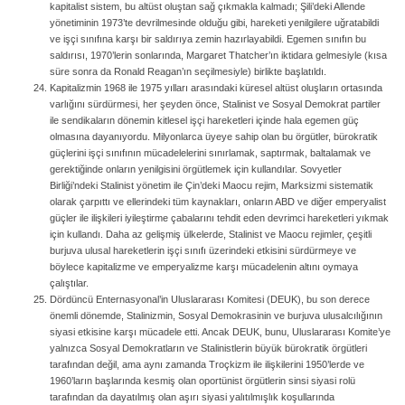
kapitalist sistem, bu altüst oluştan sağ çıkmakla kalmadı; Şili’deki Allende
yönetiminin 1973’te devrilmesinde olduğu gibi, hareketi yenilgilere uğratabildi
ve işçi sınıfına karşı bir saldırıya zemin hazırlayabildi. Egemen sınıfın bu
saldırısı, 1970’lerin sonlarında, Margaret Thatcher’ın iktidara gelmesiyle (kısa
süre sonra da Ronald Reagan’ın seçilmesiyle) birlikte başlatıldı.
Kapitalizmin 1968 ile 1975 yılları arasındaki küresel altüst oluşların ortasında
varlığını sürdürmesi, her şeyden önce, Stalinist ve Sosyal Demokrat partiler
ile sendikaların dönemin kitlesel işçi hareketleri içinde hala egemen güç
olmasına dayanıyordu. Milyonlarca üyeye sahip olan bu örgütler, bürokratik
güçlerini işçi sınıfının mücadelelerini sınırlamak, saptırmak, baltalamak ve
gerektiğinde onların yenilgisini örgütlemek için kullandılar. Sovyetler
Birliği’ndeki Stalinist yönetim ile Çin’deki Maocu rejim, Marksizmi sistematik
olarak çarpıttı ve ellerindeki tüm kaynakları, onların ABD ve diğer emperyalist
güçler ile ilişkileri iyileştirme çabalarını tehdit eden devrimci hareketleri yıkmak
için kullandı. Daha az gelişmiş ülkelerde, Stalinist ve Maocu rejimler, çeşitli
burjuva ulusal hareketlerin işçi sınıfı üzerindeki etkisini sürdürmeye ve
böylece kapitalizme ve emperyalizme karşı mücadelenin altını oymaya
çalıştılar.
Dördüncü Enternasyonal’in Uluslararası Komitesi (DEUK), bu son derece
önemli dönemde, Stalinizmin, Sosyal Demokrasinin ve burjuva ulusalcılığının
siyasi etkisine karşı mücadele etti. Ancak DEUK, bunu, Uluslararası Komite’ye
yalnızca Sosyal Demokratların ve Stalinistlerin büyük bürokratik örgütleri
tarafından değil, ama aynı zamanda Troçkizm ile ilişkilerini 1950’lerde ve
1960’ların başlarında kesmiş olan oportünist örgütlerin sinsi siyasi rolü
tarafından da dayatılmış olan aşırı siyasi yalıtılmışlık koşullarında