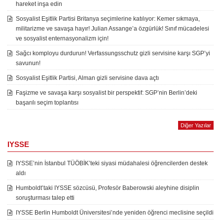
hareket inşa edin
Sosyalist Eşitlik Partisi Britanya seçimlerine katılıyor: Kemer sıkmaya,
militarizme ve savaşa hayır! Julian Assange’a özgürlük! Sınıf mücadelesi
ve sosyalist enternasyonalizm için!
Sağcı komployu durdurun! Verfassungsschutz gizli servisine karşı SGP’yi
savunun!
Sosyalist Eşitlik Partisi, Alman gizli servisine dava açtı
Faşizme ve savaşa karşı sosyalist bir perspektif: SGP’nin Berlin’deki
başarılı seçim toplantısı
Diğer Yazılar
IYSSE
IYSSE’nin İstanbul TÜÖBİK’teki siyasi müdahalesi öğrencilerden destek
aldı
Humboldt’taki IYSSE sözcüsü, Profesör Baberowski aleyhine disiplin
soruşturması talep etti
IYSSE Berlin Humboldt Üniversitesi’nde yeniden öğrenci meclisine seçildi