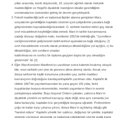
yılları arasında, teorik düşüncede, 18. yüzyılın ağırlıklı olarak mekanik
maddeciliğinin ve Hegel’in diyalektik mantığının idealist gizemliliğinin
sınırlamalarının üstesinden gelmiş bir devrim gerçekleştirdi.
Felsefi maddeciliği tarih ve toplumsal ilişkiler alanına genişleten Marx,
sosyalizmin gerekliliğinin kapitalist sistemin içsel çelişkilerinin yasalara bağlı
gelişmesinden kaynaklandığını
kanıtladı
. O, tarihteki hareket ettirici güç olarak
sınıf mücadelesini keşfettiğini iddia etmedi. Marx’ın tarihin kavranmasına
yaptığı dünyayı değiştiren katkı, kendisinin 1852’de belirttiği gibi, “1)
sınıfların
varlığının
üretimin gelişmesinin belirli tarihsel aşamalarına
bağlı olduğunu; 2)
sınıf mücadelesinin zorunlu olarak
proletarya diktatörlüğüne
yol açtığını; c) bu
diktatörlüğün,
tüm sınıfların ortadan
kaldırılmasına
ve
sınıfsız
bir
topluma
geçişten başka bir şey olmadığını
göstermek” idi. [2]
Eğer Marx
Komünist Manifesto
’yu yazdıktan sonra kalemini bırakmış olsaydı
bile, onun tarihteki yeri yine de güvence altına alınmış olurdu. Ancak onu
dünya tarihsel bir kişilik konumuna yükselten şey, tarihin maddeci
kavranışının doğruluğunu kanıtlayan
Kapital
’in yazılması oldu.
Kapital
’in ilk
cildinin 1867’de yayınlanmasından bu yana geçen 150 yılda, farklı
kuşaklardan burjuva ekonomistler, mesleki yaşamlarını Marx’ın eserini
yanlışlamaya adadılar. Boşu boşuna! Onların çabaları, yalnızca Marx’ın
diyalektik yöntemi ve tarihsel kavrayışı eliyle değil, ama aynı zamanda (ve
daha fazlasıyla), kapitalist kriz gerçekliğiyle bozguna uğratıldı. Profesörlerin
çoğu ne kadar karşı çıkarsa çıksın, dünya Marx’ın açıklamış olduğu gibi
“hareket ediyor.”
Kapital
’e yönelik her saldırıyı, değişmez bir şekilde, kapitalist
sistemin çözümsüz ekonomik ve toplumsal çelişkilerinin yeni bir pratik kanıtı