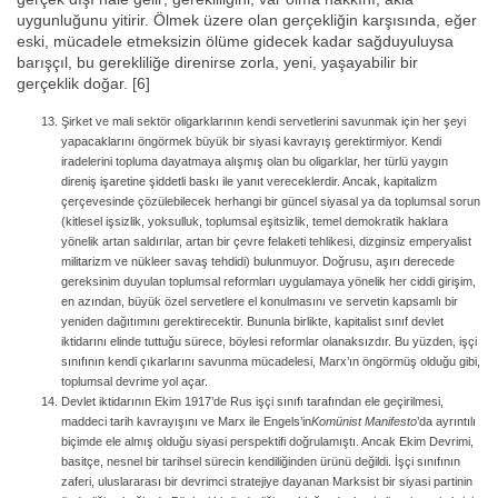
uygunluğunu yitirir. Ölmek üzere olan gerçekliğin karşısında, eğer
eski, mücadele etmeksizin ölüme gidecek kadar sağduyuluysa
barışçıl, bu gerekliliğe direnirse zorla, yeni, yaşayabilir bir
gerçeklik doğar. [6]
Şirket ve mali sektör oligarklarının kendi servetlerini savunmak için her şeyi
yapacaklarını öngörmek büyük bir siyasi kavrayış gerektirmiyor. Kendi
iradelerini topluma dayatmaya alışmış olan bu oligarklar, her türlü yaygın
direniş işaretine şiddetli baskı ile yanıt vereceklerdir. Ancak, kapitalizm
çerçevesinde çözülebilecek herhangi bir güncel siyasal ya da toplumsal sorun
(kitlesel işsizlik, yoksulluk, toplumsal eşitsizlik, temel demokratik haklara
yönelik artan saldırılar, artan bir çevre felaketi tehlikesi, dizginsiz emperyalist
militarizm ve nükleer savaş tehdidi) bulunmuyor. Doğrusu, aşırı derecede
gereksinim duyulan toplumsal reformları uygulamaya yönelik her ciddi girişim,
en azından, büyük özel servetlere el konulmasını ve servetin kapsamlı bir
yeniden dağıtımını gerektirecektir. Bununla birlikte, kapitalist sınıf devlet
iktidarını elinde tuttuğu sürece, böylesi reformlar olanaksızdır. Bu yüzden, işçi
sınıfının kendi çıkarlarını savunma mücadelesi, Marx’ın öngörmüş olduğu gibi,
toplumsal devrime yol açar.
Devlet iktidarının Ekim 1917’de Rus işçi sınıfı tarafından ele geçirilmesi,
maddeci tarih kavrayışını ve Marx ile Engels’in
Komünist Manifesto
’da ayrıntılı
biçimde ele almış olduğu siyasi perspektifi doğrulamıştı. Ancak Ekim Devrimi,
basitçe, nesnel bir tarihsel sürecin kendiliğinden ürünü değildi. İşçi sınıfının
zaferi, uluslararası bir devrimci stratejiye dayanan Marksist bir siyasi partinin