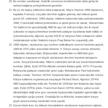
Bu soruları yanıtlamak, önderlik sorununun incelenmesinin daha geniş bir
tarihsel bağlama yerleştirilmesini gerektirir.
Bu yıl, bir başka yıldönümü daha kutlanacak: Mayıs-Haziran 1968 olaylarının,
kapitalist Fransa’yı sosyalist devrimin eşiğine getirmiş olan kitlesel genel
grevin 50. yıldönümü. 1968 olayları, kitlelerin kafasında hala yankılanmaktadır.
1968, Fransa’daki kitlesel protestolara ve genel greve ek olarak, Vietnam’daki
Tet Saldırısı’nın gerçekleştiği, ABD’de aşırı bir istikrarsızlığın (bu iki siyasi
suikastta ve başlıca Amerikan kentlerinde patlayan isyanlarda ifade edildi) ve
Çekoslovakya’da, Ağustos ayında SSCB ve Varşova Paktı ordularının silahlı
müdahalesiyle ezilen Stalinizm karşıtı Prag Baharı’nın yaşandığı yıldı.
1968 olayları, uluslararası işçi sınıfının radikalleşme sürecini harekete geçirdi.
1968 ile 1975 yılları arasındaki döneme, II. Dünya savaşı sonrası dönemin,
İtalya’daki, Almanya’daki, Britanya’daki, Arjantin’deki ve ABD’deki grev
dalgalarını kapsayan en büyük uluslararası devrimci hareketi damgasını
vurdu. Sosyal Demokratlar, Hitler’in zaferinden beri ilk kez kendi hükümetlerini
kurdular. Şili’de, Eylül 1970’te Allende yönetimi iktidara geldi. 1973-74 kışında
Britanya’da patlayan madenciler grevi sağcı Muhafazakar Parti hükümetini
istifaya zorladı. Temmuz 1974’te Yunanistan’daki askeri cunta devrildi. Görevi
kötüye kullanma suçlamasıyla karşılaşan Richard Nixon, Ağustos 1974’te
ABD başkanlığından istifa etti. Portekiz’de 1926’dan beri iktidarda olan faşist
rejim, Eylül 1975’te çöktü. Franco’nun Kasım 1975’te ölmesi, yalnızca eski
diktatörlüğün değil ama aynı zamanda İspanya’daki kapitalist egemenliğin de
kırılganlığını açığa çıkardı. Ortadoğu’da ve Afrika’da, emperyalizm karşıtı
güçlü ulusal kurtuluş hareketleri hızla yayıldı.
Durum böyle iken, bu kitlesel mücadelelerin uluslararası kapsamına rağmen,