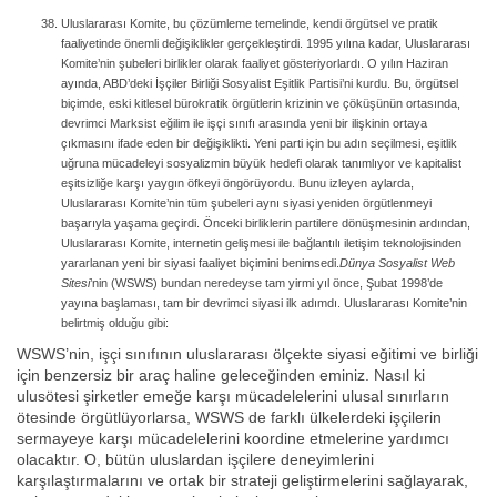
Uluslararası Komite, bu çözümleme temelinde, kendi örgütsel ve pratik
faaliyetinde önemli değişiklikler gerçekleştirdi. 1995 yılına kadar, Uluslararası
Komite’nin şubeleri birlikler olarak faaliyet gösteriyorlardı. O yılın Haziran
ayında, ABD’deki İşçiler Birliği Sosyalist Eşitlik Partisi’ni kurdu. Bu, örgütsel
biçimde, eski kitlesel bürokratik örgütlerin krizinin ve çöküşünün ortasında,
devrimci Marksist eğilim ile işçi sınıfı arasında yeni bir ilişkinin ortaya
çıkmasını ifade eden bir değişiklikti. Yeni parti için bu adın seçilmesi, eşitlik
uğruna mücadeleyi sosyalizmin büyük hedefi olarak tanımlıyor ve kapitalist
eşitsizliğe karşı yaygın öfkeyi öngörüyordu. Bunu izleyen aylarda,
Uluslararası Komite’nin tüm şubeleri aynı siyasi yeniden örgütlenmeyi
başarıyla yaşama geçirdi. Önceki birliklerin partilere dönüşmesinin ardından,
Uluslararası Komite, internetin gelişmesi ile bağlantılı iletişim teknolojisinden
yararlanan yeni bir siyasi faaliyet biçimini benimsedi.
Dünya Sosyalist Web
Sitesi
’nin (WSWS) bundan neredeyse tam yirmi yıl önce, Şubat 1998’de
yayına başlaması, tam bir devrimci siyasi ilk adımdı. Uluslararası Komite’nin
belirtmiş olduğu gibi:
WSWS’nin, işçi sınıfının uluslararası ölçekte siyasi eğitimi ve birliği
için benzersiz bir araç haline geleceğinden eminiz. Nasıl ki
ulusötesi şirketler emeğe karşı mücadelelerini ulusal sınırların
ötesinde örgütlüyorlarsa, WSWS de farklı ülkelerdeki işçilerin
sermayeye karşı mücadelelerini koordine etmelerine yardımcı
olacaktır. O, bütün uluslardan işçilere deneyimlerini
karşılaştırmalarını ve ortak bir strateji geliştirmelerini sağlayarak,