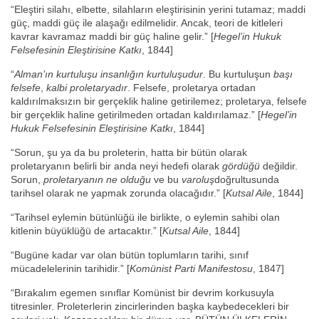
“Eleştiri silahı, elbette, silahların eleştirisinin yerini tutamaz; maddi
güç, maddi güç ile alaşağı edilmelidir. Ancak, teori de kitleleri
kavrar kavramaz maddi bir güç haline gelir.” [
Hegel’in Hukuk
Felsefesinin Eleştirisine Katkı
, 1844]
“
Alman’ın kurtuluşu
insanlığın kurtuluşudur
. Bu kurtuluşun
başı
felsefe
,
kalbi proletaryadır
. Felsefe, proletarya ortadan
kaldırılmaksızın bir gerçeklik haline getirilemez; proletarya, felsefe
bir gerçeklik haline getirilmeden ortadan kaldırılamaz.” [
Hegel’in
Hukuk Felsefesinin Eleştirisine Katkı
, 1844]
“Sorun, şu ya da bu proleterin, hatta bir bütün olarak
proletaryanın belirli bir anda neyi hedefi olarak
gördüğü
değildir.
Sorun,
proletaryanın ne olduğu
ve bu
varoluş
doğrultusunda
tarihsel olarak ne yapmak zorunda olacağıdır.” [
Kutsal Aile
, 1844]
“Tarihsel eylemin bütünlüğü ile birlikte, o eylemin sahibi olan
kitlenin büyüklüğü de artacaktır.” [
Kutsal Aile
, 1844]
“Bugüne kadar var olan bütün toplumların tarihi, sınıf
mücadelelerinin tarihidir.” [
Komünist Parti Manifestosu
, 1847]
“Bırakalım egemen sınıflar Komünist bir devrim korkusuyla
titresinler. Proleterlerin zincirlerinden başka kaybedecekleri bir