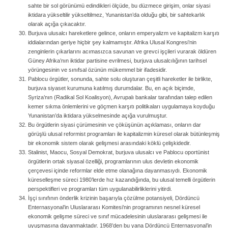
sahte bir sol görünümü edindikleri ölçüde, bu düzmece girişim, onlar siyasi
iktidara yükseltilir yükseltilmez, Yunanistan’da olduğu gibi, bir sahtekarlık
olarak açığa çıkacaktır.
Burjuva ulusalcı hareketlere gelince, onların emperyalizm ve kapitalizm karşıtı
iddialarından geriye hiçbir şey kalmamıştır. Afrika Ulusal Kongresi’nin
zenginlerin çıkarlarını acımasızca savunan ve grevci işçileri vurarak öldüren
Güney Afrika’nın iktidar partisine evrilmesi, burjuva ulusalcılığının tarihsel
yörüngesinin ve sınıfsal özünün mükemmel bir ifadesidir.
Pablocu örgütler, sonunda, sahte solu oluşturan çeşitli hareketler ile birlikte,
burjuva siyaset kurumuna katılmış durumdalar. Bu, en açık biçimde,
Syriza’nın (Radikal Sol Koalisyon), Avrupalı bankalar tarafından talep edilen
kemer sıkma önlemlerini ve göçmen karşıtı politikaları uygulamaya koyduğu
Yunanistan’da iktidara yükselmesinde açığa vurulmuştur.
Bu örgütlerin siyasi çürümesinin ve çöküşünün açıklaması, onların dar
görüşlü ulusal reformist programları ile kapitalizmin küresel olarak bütünleşmiş
bir ekonomik sistem olarak gelişmesi arasındaki köklü çelişkidedir.
Stalinist, Maocu, Sosyal Demokrat, burjuva ulusalcı ve Pablocu oportünist
örgütlerin ortak siyasal özelliği, programlarının ulus devletin ekonomik
çerçevesi içinde reformlar elde etme olanağına dayanmasıydı. Ekonomik
küreselleşme süreci 1980’lerde hız kazandığında, bu ulusal temelli örgütlerin
perspektifleri ve programları tüm uygulanabilirliklerini yitirdi.
İşçi sınıfının önderlik krizinin başarıyla çözülme potansiyeli, Dördüncü
Enternasyonal’in Uluslararası Komitesi’nin programının nesnel küresel
ekonomik gelişme süreci ve sınıf mücadelesinin uluslararası gelişmesi ile
uyuşmasına dayanmaktadır. 1968’den bu yana Dördüncü Enternasyonal’in