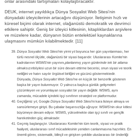
onlar arasındaki tartışmaları kolaylaştıracaktır.
DEUK, internet yayıldıkça Dünya Sosyalist Web Sitesi’nin
dünyadaki izleyicilerinin artacağını düşünüyor. İletişimin hızlı ve
küresel biçimi olarak internet, olağanüstü demokratik ve devrimci
etkilere sahiptir. Geniş bir izleyici kitlesinin, kitaplıklardan arşivlere
ve müzelere kadar, dünyanın bütün entelektüel kaynaklarına
ulaşmasını mümkün kılabilmektedir. [11]
Dünya Sosyalist Web Sitesi
’nin yirmi yıl boyunca her gün yayınlanması, her
türlü nesnel ölçütle, olağanüstü bir siyasi başarıdır. Uluslararası Komite’nin
kadrolarının WSWS’nin yayınını,
planlanmış yayın günlerinde tek bir atlama
olmaksızın
böylesi uzun bir süre devam ettirme becerisi, onun siyasi ve teorik
netliğini ve hatırı sayılır örgütsel birliğini ve gücünü göstermektedir.
Dünyada,
Dünya Sosyalist Web Sitesi
’ne en küçük bir benzerlik gösteren
başka bir yayın bulunmuyor. O yalnızca başlıca günlük gelişmeleri
çözümleyen ve yorumlayan sosyalist bir yayın değildir. WSWS, aynı
zamanda, mücadele içindeki işçi sınıfının stratejisti ve platformudur.
Geçtiğimiz yıl, Google
Dünya Sosyalist Web Sitesi
’ni kara listeye almaya ve
sansürlemeye girişti. Bu çabalar başarısızlığa uğruyor. WSWS’nin okur kitlesi
büyümeye devam ediyor. WSWS, yükselmekte olan işçi sınıfı ve gençlik
hareketinden güç almaktadır.
Geçmiş başlangıçtır. Uluslararası Komite’nin tüm teorik, siyasi ve pratik
faaliyeti, uluslararası sınıf mücadelesinin yeniden canlanmasına hazırlıktı. En
önemli görev, sistematik, bilinçli ve girişken şekilde uluslararası bir önderliği