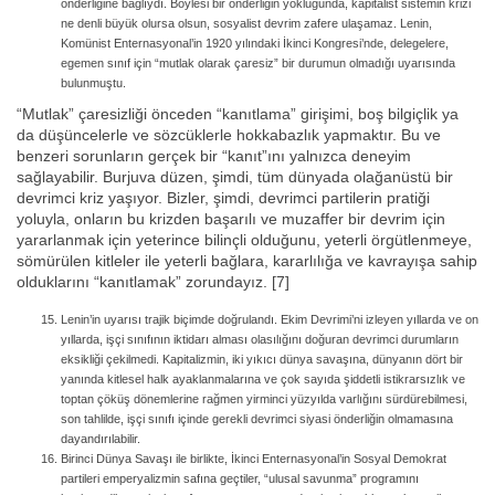
önderliğine bağlıydı. Böylesi bir önderliğin yokluğunda, kapitalist sistemin krizi
ne denli büyük olursa olsun, sosyalist devrim zafere ulaşamaz. Lenin,
Komünist Enternasyonal’in 1920 yılındaki İkinci Kongresi’nde, delegelere,
egemen sınıf için “mutlak olarak çaresiz” bir durumun olmadığı uyarısında
bulunmuştu.
“Mutlak” çaresizliği önceden “kanıtlama” girişimi, boş bilgiçlik ya
da düşüncelerle ve sözcüklerle hokkabazlık yapmaktır. Bu ve
benzeri sorunların gerçek bir “kanıt”ını yalnızca deneyim
sağlayabilir. Burjuva düzen, şimdi, tüm dünyada olağanüstü bir
devrimci kriz yaşıyor. Bizler, şimdi, devrimci partilerin pratiği
yoluyla, onların bu krizden başarılı ve muzaffer bir devrim için
yararlanmak için yeterince bilinçli olduğunu, yeterli örgütlenmeye,
sömürülen kitleler ile yeterli bağlara, kararlılığa ve kavrayışa sahip
olduklarını “kanıtlamak” zorundayız. [7]
Lenin’in uyarısı trajik biçimde doğrulandı. Ekim Devrimi’ni izleyen yıllarda ve on
yıllarda, işçi sınıfının iktidarı alması olasılığını doğuran devrimci durumların
eksikliği çekilmedi. Kapitalizmin, iki yıkıcı dünya savaşına, dünyanın dört bir
yanında kitlesel halk ayaklanmalarına ve çok sayıda şiddetli istikrarsızlık ve
toptan çöküş dönemlerine rağmen yirminci yüzyılda varlığını sürdürebilmesi,
son tahlilde, işçi sınıfı içinde gerekli devrimci siyasi önderliğin olmamasına
dayandırılabilir.
Birinci Dünya Savaşı ile birlikte, İkinci Enternasyonal’in Sosyal Demokrat
partileri emperyalizmin safına geçtiler, “ulusal savunma” programını