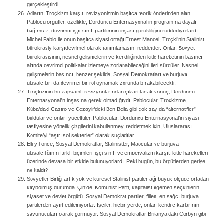
gerçekleştirdi.
Adlarını Troçkizm karşıtı revizyonizmin başlıca teorik önderinden alan
Pablocu örgütler, özellikle, Dördüncü Enternasyonal’in programına dayalı
bağımsız, devrimci işçi sınıfı partilerinin inşası gerekliliğini reddediyorlardı.
Michel Pablo ile onun başlıca siyasi ortağı Ernest Mandel, Troçki’nin Stalinist
bürokrasiy karşıdevrimci olarak tanımlamasını reddettiler. Onlar, Sovyet
bürokrasisinin, nesnel gelişmelerin ve kendiliğinden kitle hareketinin basıncı
altında devrimci politikalar izlemeye zorlanabileceğini ileri sürdüler. Nesnel
gelişmelerin basıncı, benzer şekilde, Sosyal Demokratları ve burjuva
ulusalcıları da devrimci bir rol oynamak zorunda bırakabilecekti.
Troçkizmin bu kapsamlı revizyonlarından çıkartılacak sonuç, Dördüncü
Enternasyonal’in inşasına gerek olmadığıydı. Pablocular, Troçkizme,
Küba’daki Castro ve Cezayir’deki Ben Bella gibi çok sayıda “alternatifler”
buldular ve onları yücelttiler. Pablocular, Dördüncü Enternasyonal’in siyasi
tasfiyesine yönelik çizgilerini kabullenmeyi reddetmek için, Uluslararası
Komite’yi “aşırı sol sekterler” olarak suçladılar.
Elli yıl önce, Sosyal Demokratlar, Stalinistler, Maocular ve burjuva
ulusalcılığının farklı biçimleri, işçi sınıfı ve emperyalizm karşıtı kitle hareketleri
üzerinde devasa bir etkide bulunuyorlardı. Peki bugün, bu örgütlerden geriye
ne kaldı?
Sovyetler Birliği artık yok ve küresel Stalinist partiler ağı büyük ölçüde ortadan
kaybolmuş durumda. Çin’de, Komünist Parti, kapitalist egemen seçkinlerin
siyaset ve devlet örgütü. Sosyal Demokrat partiler, fiilen, en sağcı burjuva
partilerden ayırt edilemiyorlar. İşçiler, hiçbir yerde, onları kendi çıkarlarının
savunucuları olarak görmüyor. Sosyal Demokratlar Britanya’daki Corbyn gibi