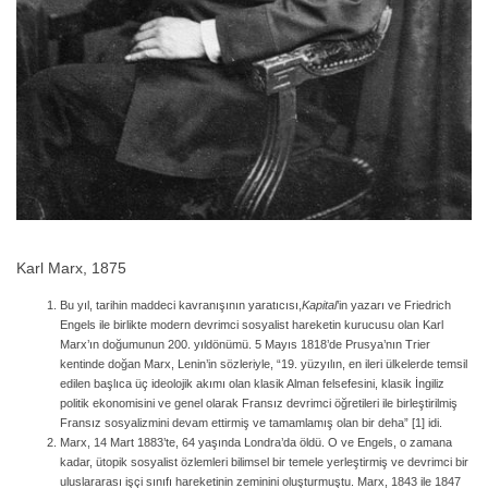
Karl Marx, 1875
Bu yıl, tarihin maddeci kavranışının yaratıcısı,
Kapital
’in yazarı ve Friedrich
Engels ile birlikte modern devrimci sosyalist hareketin kurucusu olan Karl
Marx’ın doğumunun 200. yıldönümü. 5 Mayıs 1818’de Prusya’nın Trier
kentinde doğan Marx, Lenin’in sözleriyle, “19. yüzyılın, en ileri ülkelerde temsil
edilen başlıca üç ideolojik akımı olan klasik Alman felsefesini, klasik İngiliz
politik ekonomisini ve genel olarak Fransız devrimci öğretileri ile birleştirilmiş
Fransız sosyalizmini devam ettirmiş ve tamamlamış olan bir deha” [1] idi.
Marx, 14 Mart 1883’te, 64 yaşında Londra’da öldü. O ve Engels, o zamana
kadar, ütopik sosyalist özlemleri bilimsel bir temele yerleştirmiş ve devrimci bir
uluslararası işçi sınıfı hareketinin zeminini oluşturmuştu. Marx, 1843 ile 1847