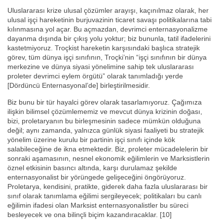
Uluslararası krize ulusal çözümler arayışı, kaçınılmaz olarak, her
ulusal işçi hareketinin burjuvazinin ticaret savaşı politikalarına tabi
kılınmasına yol açar. Bu açmazdan, devrimci enternasyonalizme
dayanma dışında bir çıkış yolu yoktur; biz bununla, tatil ifadelerini
kastetmiyoruz. Troçkist hareketin karşısındaki başlıca stratejik
görev, tüm dünya işçi sınıfının, Troçki’nin “işçi sınıfının bir dünya
merkezine ve dünya siyasi yönelimine sahip tek uluslararası
proleter devrimci eylem örgütü” olarak tanımladığı yerde
[Dördüncü Enternasyonal’de] birleştirilmesidir.
Biz bunu bir tür hayalci görev olarak tasarlamıyoruz. Çağımıza
ilişkin bilimsel çözümlememiz ve mevcut dünya krizinin doğası,
bizi, proletaryanın bu birleşmesinin sadece mümkün olduğuna
değil; aynı zamanda, yalnızca günlük siyasi faaliyeti bu stratejik
yönelim üzerine kurulu bir partinin işçi sınıfı içinde kök
salabileceğine de ikna etmektedir. Biz, proleter mücadelelerin bir
sonraki aşamasının, nesnel ekonomik eğilimlerin ve Marksistlerin
öznel etkisinin basıncı altında, karşı durulamaz şekilde
enternasyonalist bir yörüngede gelişeceğini öngörüyoruz.
Proletarya, kendisini, pratikte, giderek daha fazla uluslararası bir
sınıf olarak tanımlama eğilimi sergileyecek; politikaları bu canlı
eğilimin ifadesi olan Marksist enternasyonalistler bu süreci
besleyecek ve ona bilinçli biçim kazandıracaklar. [10]