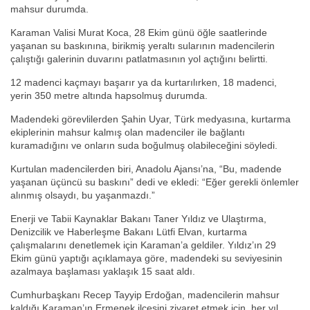
mahsur durumda.
Karaman Valisi Murat Koca, 28 Ekim günü öğle saatlerinde
yaşanan su baskınına, birikmiş yeraltı sularının madencilerin
çalıştığı galerinin duvarını patlatmasının yol açtığını belirtti.
12 madenci kaçmayı başarır ya da kurtarılırken, 18 madenci,
yerin 350 metre altında hapsolmuş durumda.
Madendeki görevlilerden Şahin Uyar, Türk medyasına, kurtarma
ekiplerinin mahsur kalmış olan madenciler ile bağlantı
kuramadığını ve onların suda boğulmuş olabileceğini söyledi.
Kurtulan madencilerden biri, Anadolu Ajansı’na, “Bu, madende
yaşanan üçüncü su baskını” dedi ve ekledi: “Eğer gerekli önlemler
alınmış olsaydı, bu yaşanmazdı.”
Enerji ve Tabii Kaynaklar Bakanı Taner Yıldız ve Ulaştırma,
Denizcilik ve Haberleşme Bakanı Lütfi Elvan, kurtarma
çalışmalarını denetlemek için Karaman’a geldiler. Yıldız’ın 29
Ekim günü yaptığı açıklamaya göre, madendeki su seviyesinin
azalmaya başlaması yaklaşık 15 saat aldı.
Cumhurbaşkanı Recep Tayyip Erdoğan, madencilerin mahsur
kaldığı Karaman’ın Ermenek ilçesini ziyaret etmek için, her yıl