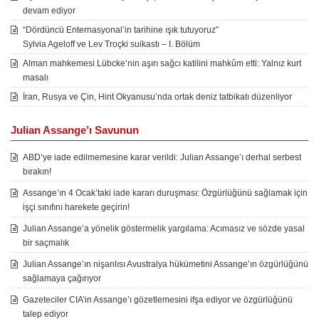
devam ediyor
“Dördüncü Enternasyonal’in tarihine ışık tutuyoruz”
Sylvia Ageloff ve Lev Troçki suikastı – I. Bölüm
Alman mahkemesi Lübcke’nin aşırı sağcı katilini mahkûm etti: Yalnız kurt
masalı
İran, Rusya ve Çin, Hint Okyanusu’nda ortak deniz tatbikatı düzenliyor
Julian Assange’ı Savunun
ABD’ye iade edilmemesine karar verildi: Julian Assange’ı derhal serbest
bırakın!
Assange’ın 4 Ocak’taki iade kararı duruşması: Özgürlüğünü sağlamak için
işçi sınıfını harekete geçirin!
Julian Assange’a yönelik göstermelik yargılama: Acımasız ve sözde yasal
bir saçmalık
Julian Assange’ın nişanlısı Avustralya hükümetini Assange’ın özgürlüğünü
sağlamaya çağırıyor
Gazeteciler CIA’in Assange’ı gözetlemesini ifşa ediyor ve özgürlüğünü
talep ediyor