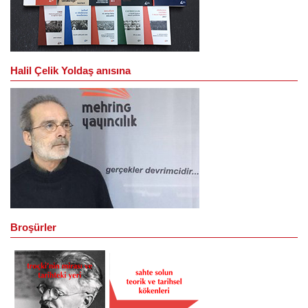
Halil Çelik Yoldaş anısına
Broşürler