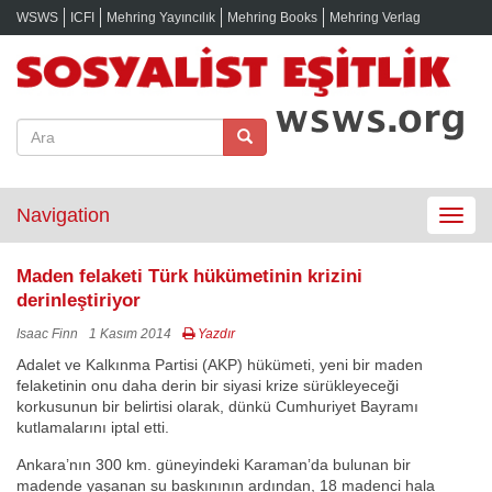
WSWS
ICFI
Mehring Yayıncılık
Mehring Books
Mehring Verlag
Navigation
Toggle
navigat
Maden felaketi Türk hükümetinin krizini
derinleştiriyor
Isaac Finn
1 Kasım 2014
Yazdır
Adalet ve Kalkınma Partisi (AKP) hükümeti, yeni bir maden
felaketinin onu daha derin bir siyasi krize sürükleyeceği
korkusunun bir belirtisi olarak, dünkü Cumhuriyet Bayramı
kutlamalarını iptal etti.
Ankara’nın 300 km. güneyindeki Karaman’da bulunan bir
madende yaşanan su baskınının ardından, 18 madenci hala