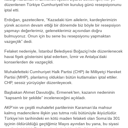
düzenlenen Türkiye Cumhuriyeti’nin kuruluş günü resepsiyonunu
iptal etti.
Erdoğan, gazetecilere, “Kazadaki tüm ailelerin, kardeşlerimizin
yürek acısının devam ettiği bir dönemde biz böyle bir resepsiyon
yapmayı değerlerimiz, geleneklerimiz açısından doğru
bulmuyoruz. Onun için bu sene bu resepsiyonu yapmaktan
vazgeçtik” dedi.
Felaket nedeniyle, İstanbul Belediyesi Boğaziçi’nde düzenlenecek
havai fişek gösterisini iptal ederken, İzmir ve Antalya’daki
konserlerden de vazgeçildi.
Muhalefetteki Cumhuriyet Halk Partisi (CHP) ile Milliyetçi Hareket
Partisi (MHP), planlamış oldukları bütün kutlamaları iptal ettiler.
CHP, sessiz yürüyüşler düzenleyecek.
Başbakan Ahmet Davutoğlu, Ermenek’ten, kazanın nedeninin
“kapsamlı bir şekilde” inceleneceğini açıkladı.
AKP’nin ve çeşitli muhalefet partilerinin Karaman’da mahsur
kalmış madencilere ilişkin yas tutma rolü bütünüyle ikiyüzlüdür.
Türkiye’nin tarihindeki en kötü maden felaketi olan Soma’da 301
işçinin öldürüldüğü geçtiğimiz Mayıs ayından bu yana, bu siyasi