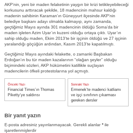
AKP’nin, yeni bir maden felaketinin yaygın bir krizi tetikleyebileceği
korkusunu arttıracak şekilde, 18 madencinin mahsur kaldığı
madenin sahibinin Karaman’ın Güneyyurt ilçesinde AKP’nin
belediye başkanı adayı olmakla kalmayıp, aynı zamanda,
geçtiğimiz Mayıs ayında 301 madencinin öldüğü Soma’da bir
maden işleten Azim Uyar’ın kuzeni olduğu ortaya çıktı. Uyar’ın
sahip olduğu maden, Ekim 2013’te bir işçinin öldüğü ve 27 işçinin
yaralandığı göçüğün ardından, Kasım 2013’te kapatılmıştı.
Geçtiğimiz Mayıs ayındaki felakette, o zamanki Başbakan
Erdoğan’ın bu tür maden kazalarının “olağan şeyler” olduğu
biçimindeki sözleri, AKP hükümetini katillikle suçlayan
madencilerin öfkeli protestolarına yol açmıştı.
Yazı
Önceki Yazı
Sonraki Yazı
gezinmesi
Financial Times’ın Thomas
Ermenek’te madenci katliamı
Önceki Yazı:
Sonraki Yazı:
Piketty’ye saldırısı
ve işçi sınıfının çıkarması
gereken dersler
Bir yanıt yazın
E-posta adresiniz yayınlanmayacak.
Gerekli alanlar
*
ile
işaretlenmişlerdir