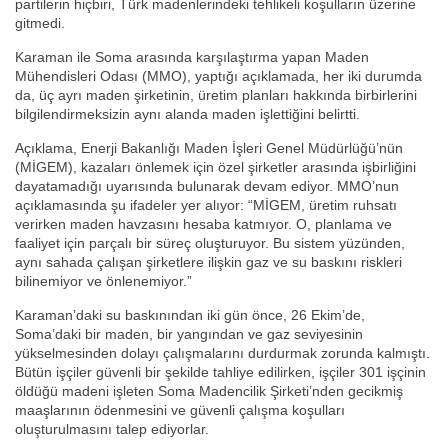
partilerin hiçbiri, Türk madenlerindeki tehlikeli koşulların üzerine
gitmedi.
Karaman ile Soma arasında karşılaştırma yapan Maden
Mühendisleri Odası (MMO), yaptığı açıklamada, her iki durumda
da, üç ayrı maden şirketinin, üretim planları hakkında birbirlerini
bilgilendirmeksizin aynı alanda maden işlettiğini belirtti.
Açıklama, Enerji Bakanlığı Maden İşleri Genel Müdürlüğü’nün
(MİGEM), kazaları önlemek için özel şirketler arasında işbirliğini
dayatamadığı uyarısında bulunarak devam ediyor. MMO’nun
açıklamasında şu ifadeler yer alıyor: “MİGEM, üretim ruhsatı
verirken maden havzasını hesaba katmıyor. O, planlama ve
faaliyet için parçalı bir süreç oluşturuyor. Bu sistem yüzünden,
aynı sahada çalışan şirketlere ilişkin gaz ve su baskını riskleri
bilinemiyor ve önlenemiyor.”
Karaman’daki su baskınından iki gün önce, 26 Ekim’de,
Soma’daki bir maden, bir yangından ve gaz seviyesinin
yükselmesinden dolayı çalışmalarını durdurmak zorunda kalmıştı.
Bütün işçiler güvenli bir şekilde tahliye edilirken, işçiler 301 işçinin
öldüğü madeni işleten Soma Madencilik Şirketi’nden gecikmiş
maaşlarının ödenmesini ve güvenli çalışma koşulları
oluşturulmasını talep ediyorlar.