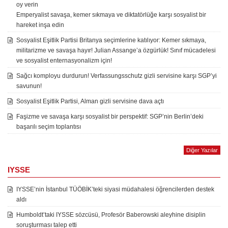
oy verin
Emperyalist savaşa, kemer sıkmaya ve diktatörlüğe karşı sosyalist bir
hareket inşa edin
Sosyalist Eşitlik Partisi Britanya seçimlerine katılıyor: Kemer sıkmaya,
militarizme ve savaşa hayır! Julian Assange’a özgürlük! Sınıf mücadelesi
ve sosyalist enternasyonalizm için!
Sağcı komployu durdurun! Verfassungsschutz gizli servisine karşı SGP’yi
savunun!
Sosyalist Eşitlik Partisi, Alman gizli servisine dava açtı
Faşizme ve savaşa karşı sosyalist bir perspektif: SGP’nin Berlin’deki
başarılı seçim toplantısı
Diğer Yazılar
IYSSE
IYSSE’nin İstanbul TÜÖBİK’teki siyasi müdahalesi öğrencilerden destek
aldı
Humboldt’taki IYSSE sözcüsü, Profesör Baberowski aleyhine disiplin
soruşturması talep etti