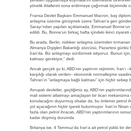
yeniden uygulamaya koymalarını istemesine direnirke
yönelik ihlallerini sona erdirmeye çağırmak biçiminde o
Fransa Devlet Başkanı Emmanuel Macron, baş diploma
anlaşma üzerine görüşmek üzere Tahran’a geri gönder
Sarayı’ndan yapılan açıklamada, Emmanuel Bonne’un S
edildi. Bu, Bonne’un birkaç hafta içindeki ikinci ziyareti
Bu arada, Berlin, nükleer anlaşma üzerinden tırmanan 
Almanya Dışişleri Bakanlığı sözcüsü, Pazartesi günkü b
İran’da. Biz anlaşmayı sürdürmek istiyoruz. Bunun için,
kalması gerekiyor,” dedi.
Ancak gerçek şu ki, ABD’nin yaptırım rejiminin, İran’ı –
karşılığı olarak verilen– ekonomik normalleşme vaadin
Tahran’ın “anlaşmaya bağlı kalması” için hiçbir sebep
Avrupalı devletler, geçtiğimiz ay, ABD’nin yaptırımları
mali sistemi atlatmayı amaçlayan bir ticari mekanizma
konulacağını duyurmuş olsalar da, bu önlemin petrol ih
yol açacağının hiçbir işareti bulunmuyor. İran’ın Nisan
fazla olan petrol ihracatı, ABD’nin yaptırımlarının son
kadar düşmüş durumda.
Britanya ise, 4 Temmuz’da İran’a ait petrol yüklü bir de