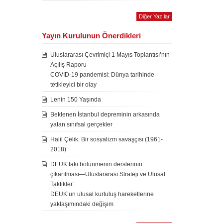
Diğer Yazılar
Yayın Kurulunun Önerdikleri
Uluslararası Çevrimiçi 1 Mayıs Toplantısı’nın
Açılış Raporu
COVID-19 pandemisi: Dünya tarihinde
tetikleyici bir olay
Lenin 150 Yaşında
Beklenen İstanbul depreminin arkasında
yatan sınıfsal gerçekler
Halil Çelik: Bir sosyalizm savaşçısı (1961-
2018)
DEUK’taki bölünmenin derslerinin
çıkarılması—Uluslararası Strateji ve Ulusal
Taktikler:
DEUK’un ulusal kurtuluş hareketlerine
yaklaşımındaki değişim