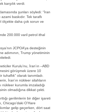
ek karşılık verdi.
lamasında şunları söyledi: “İran
 azami baskıdır. Tek taraflı
sel ölçekte daha çok sorun ve
nde 200.000 varil petrol ithal
usya’nın JCPOA’ya desteğinin
irme adımının, Trump yönetiminin
iteledi.
eticiler Kurulu’nu, İran’ın –ABD
tmesini görüşmek üzere 10
 tuhaflık” olarak tanımladı.
n, İran’ın nükleer silahların
ı nükleer kurumla imzaladığı
sinin olmadığına dikkat çekti.
ığı gerilimlerin bir diğer işareti
mı, Chicago’daki O’Hare
akımlar gelip geçerken, dört saat