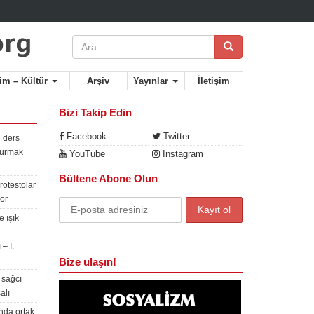
lim – Kültür
Arşiv
Yayınlar
İletişim
Bizi Takip Edin
Facebook
Twitter
 ders
rdurmak
YouTube
Instagram
Bültene Abone Olun
rotestolar
or
 ışık
– I.
Bize ulaşın!
 sağcı
alı
nda ortak