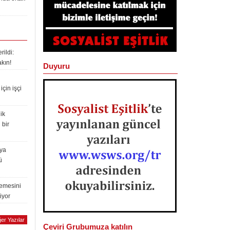
ildi:
akın!
Duyuru
çin işçi
ik
 bir
lya
ü
lemesini
iyor
er Yazılar
Çeviri Grubumuza katılın