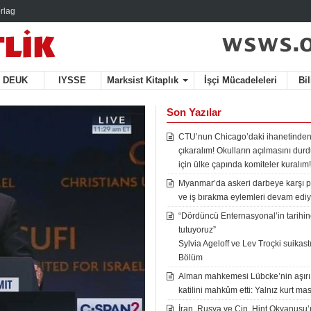
rlag
DEUK
IYSSE
Marksist Kitaplık
İşçi Mücadeleleri
Bi
Son Yazılar
CTU’nun Chicago’daki ihanetinden
çıkaralım! Okulların açılmasını du
için ülke çapında komiteler kuralım!
Myanmar’da askeri darbeye karşı p
ve iş bırakma eylemleri devam ediy
“Dördüncü Enternasyonal’in tarihine
tutuyoruz”
Sylvia Ageloff ve Lev Troçki suikastı 
Bölüm
Alman mahkemesi Lübcke’nin aşırı
katilini mahkûm etti: Yalnız kurt mas
İran, Rusya ve Çin, Hint Okyanusu’