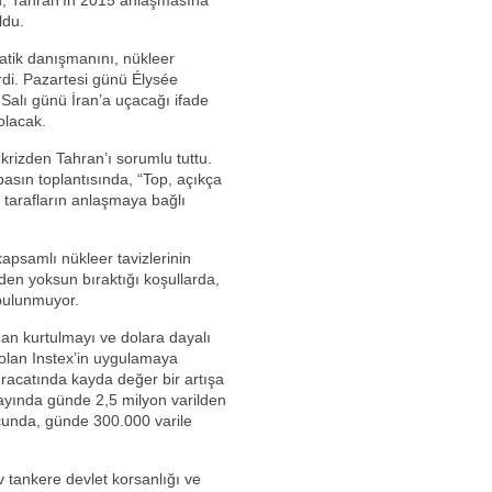
n, Tahran’ın 2015 anlaşmasına
ldu.
tik danışmanını, nükleer
di. Pazartesi günü Élysée
alı günü İran’a uçacağı ifade
 olacak.
krizden Tahran’ı sorumlu tuttu.
asın toplantısında, “Top, açıkça
 tarafların anlaşmaya bağlı
kapsamlı nükleer tavizlerinin
den yoksun bıraktığı koşullarda,
 bulunmuyor.
ndan kurtulmayı ve dolara dayalı
 olan Instex’in uygulamaya
racatında kayda değer bir artışa
 ayında günde 2,5 milyon varilden
ucunda, günde 300.000 varile
v tankere devlet korsanlığı ve