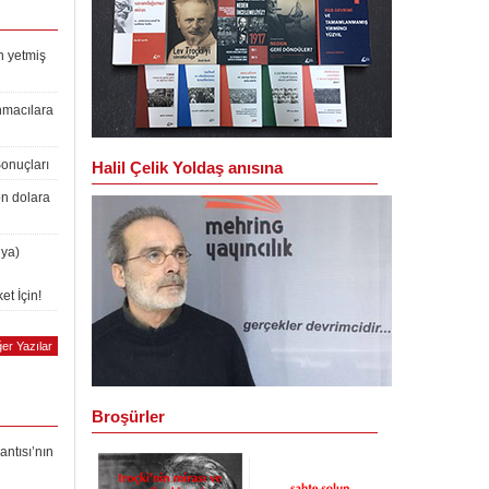
n yetmiş
nmacılara
Sonuçları
Halil Çelik Yoldaş anısına
on dolara
lya)
et İçin!
er Yazılar
Broşürler
antısı’nın