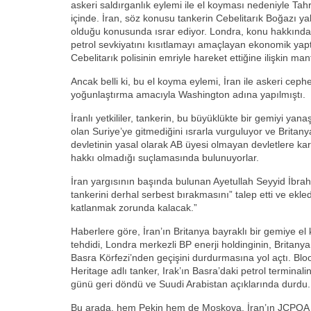
askeri saldırganlık eylemi ile el koyması nedeniyle Tahra
içinde. İran, söz konusu tankerin Cebelitarık Boğazı ya
olduğu konusunda ısrar ediyor. Londra, konu hakkında, 
petrol sevkiyatını kısıtlamayı amaçlayan ekonomik yap
Cebelitarık polisinin emriyle hareket ettiğine ilişkin mant
Ancak belli ki, bu el koyma eylemi, İran ile askeri cep
yoğunlaştırma amacıyla Washington adına yapılmıştı.
İranlı yetkililer, tankerin, bu büyüklükte bir gemiyi yan
olan Suriye’ye gitmediğini ısrarla vurguluyor ve Britan
devletinin yasal olarak AB üyesi olmayan devletlere ka
hakkı olmadığı suçlamasında bulunuyorlar.
İran yargısının başında bulunan Ayetullah Seyyid İbrahi
tankerini derhal serbest bırakmasını” talep etti ve ekl
katlanmak zorunda kalacak.”
Haberlere göre, İran’ın Britanya bayraklı bir gemiye el
tehdidi, Londra merkezli BP enerji holdinginin, Britanya 
Basra Körfezi’nden geçişini durdurmasına yol açtı. Bl
Heritage adlı tanker, Irak’ın Basra’daki petrol termina
günü geri döndü ve Suudi Arabistan açıklarında durdu.
Bu arada, hem Pekin hem de Moskova, İran’ın JCPOA şar