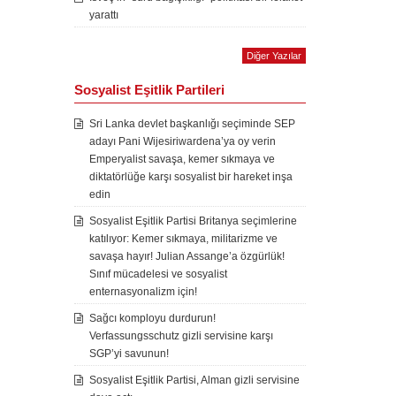
yarattı
Diğer Yazılar
Sosyalist Eşitlik Partileri
Sri Lanka devlet başkanlığı seçiminde SEP
adayı Pani Wijesiriwardena’ya oy verin
Emperyalist savaşa, kemer sıkmaya ve
diktatörlüğe karşı sosyalist bir hareket inşa
edin
Sosyalist Eşitlik Partisi Britanya seçimlerine
katılıyor: Kemer sıkmaya, militarizme ve
savaşa hayır! Julian Assange’a özgürlük!
Sınıf mücadelesi ve sosyalist
enternasyonalizm için!
Sağcı komployu durdurun!
Verfassungsschutz gizli servisine karşı
SGP’yi savunun!
Sosyalist Eşitlik Partisi, Alman gizli servisine