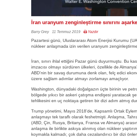
İran uranyum zenginleştirme sınırını aşarken
Barry Grey
11 Temmuz 2019
Yazdır
Pazartesi günü, Uluslararası Atom Enerjisi Kurumu (UAE
nükleer anlaşmada izin verilen uranyum zenginleştirme s
İran, sınırı ihlal ettiğini Pazar günü duyurmuştu. Bu ka
imzacısı olmayı sürdüren ülkeleri, özellikle de Almanya’
ABD’nin bir savaş durumuna denk olan, felç edici ekon
üzere sağlam adımlar atmayı zorlamayı amaçlıyor.
Washington, dünyadaki doğalgazın üçte birinin ve petro
bölgede yıkıcı bir askeri çatışma endişesi yaratacak şe
tehlikesini en uç noktaya getiren bir dizi adım atmış d
Trump yönetimi, Mayıs 2018’de, Kapsamlı Ortak Eylem 
anlaşmayı tek taraflı olarak feshetmişti. Anlaşma, Tahr
(ABD, Çin, Rusya, Britanya, Fransa ve Almanya) arası
anlaşma ile birlikte askıya alınmış olan nükleer yaptı
koymakla kalmadı; çok daha cezalandırıcı bir dizi önle