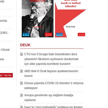
inde
asında
 (1961-
DEUK
e Ulusal
CTU’nun Chicago’daki ihanetinden ders
çıkaralım! Okulların açılmasını durdurmak
rine
için ülke çapında komiteler kuralım!
ABD’deki 6 Ocak faşizan ayaklanmasının
er Yazılar
önemi
Dünya çapında COVID-19 ölümleri 2 milyona
yaklaşıyor
Avrupa genelinde aşı dağıtımı batağa
saplandı
İsveç’in “sürü bağışıklığı” politikası bir felaket