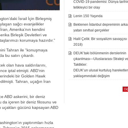
COVID-19 pandemisi: Dünya tarih
tetikleyici bir olay
Lenin 150 Yaşında
on’daki İsrail İçin Birleşmiş
ylaşan sağcı evanjelikler
Beklenen İstanbul depreminin ark
İran, Amerika’nın kendini
yatan sınıfsal gerçekler
rika Birleşik Devletleri ve
Halil Çelik: Bir sosyalizm savaşçısı
taşlarımızı korumaya hazırdır.”
2018)
ini Tahran ile “konuşmaya
DEUK’taki bölünmenin derslerinin
a bu satırı çıkardı.
çıkarılması—Uluslararası Strateji v
Taktikler:
ek olan hava saldırılarını,
DEUK’un ulusal kurtuluş hareketle
e iptal etmişti. ABD’nin
ğerindeki bir Golden Hawk
yaklaşımındaki değişim
ilmişti. Tahran, uçağın İran
Diğ
rce ABD askerini, bir deniz
nu da içeren bir deniz filosunu ve
an uçakları gücünü kapsayan ABD
ashington’ın yaptırımları hızla