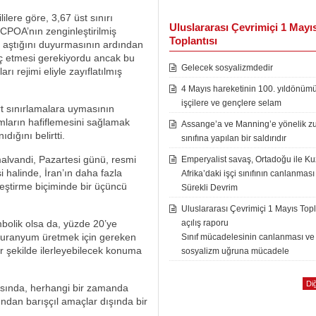
ilere göre, 3,67 üst sınırı
Uluslararası Çevrimiçi 1 Mayı
 JCPOA’nın zenginleştirilmiş
Toplantısı
n aştığını duyurmasının ardından
raç etmesi gerekiyordu ancak bu
Gelecek sosyalizmdedir
ejimi eliyle zayıflatılmış
4 Mayıs hareketinin 100. yıldönüm
işçilere ve gençlere selam
rt sınırlamalara uymasının
rımların hafiflemesini sağlamak
Assange’a ve Manning’e yönelik zu
ığını belirtti.
sınıfına yapılan bir saldırıdır
alvandi, Pazartesi günü, resmi
Emperyalist savaş, Ortadoğu ile K
 halinde, İran’ın daha fazla
Afrika’daki işçi sınıfının canlanması
eştirme biçiminde bir üçüncü
Sürekli Devrim
Uluslararası Çevrimiçi 1 Mayıs Topl
bolik olsa da, yüzde 20’ye
açılış raporu
de uranyum üretmek için gereken
Sınıf mücadelesinin canlanması ve
r şekilde ilerleyebilecek konuma
sosyalizm uğruna mücadele
Diğ
sında, herhangi bir zamanda
ndan barışçıl amaçlar dışında bir