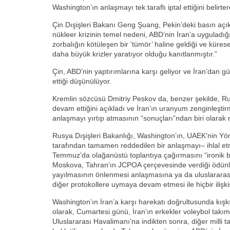
Washington’ın anlaşmayı tek taraflı iptal ettiğini belirter
Çin Dışişleri Bakanı Geng Şuang, Pekin’deki basın açık
nükleer krizinin temel nedeni, ABD’nin İran’a uyguladığı
zorbalığın kötüleşen bir ‘tümör’ haline geldiği ve küre
daha büyük krizler yaratıyor olduğu kanıtlanmıştır.”
Çin, ABD’nin yaptırımlarına karşı geliyor ve İran’dan gü
ettiği düşünülüyor.
Kremlin sözcüsü Dmitriy Peskov da, benzer şekilde, R
devam ettiğini açıkladı ve İran’ın uranyum zenginleşt
anlaşmayı yırtıp atmasının “sonuçları”ndan biri olarak n
Rusya Dışişleri Bakanlığı, Washington’ın, UAEK’nin Yön
tarafından tamamen reddedilen bir anlaşmayı– ihlal e
Temmuz’da olağanüstü toplantıya çağırmasını “ironik bir
Moskova, Tahran’ın JCPOA çerçevesinde verdiği ödünleri
yayılmasının önlenmesi anlaşmasına ya da uluslararas
diğer protokollere uymaya devam etmesi ile hiçbir ilişki
Washington’ın İran’a karşı harekatı doğrultusunda kışkırtt
olarak, Cumartesi günü, İran’ın erkekler voleybol takı
Uluslararası Havalimanı’na indikten sonra, diğer milli t