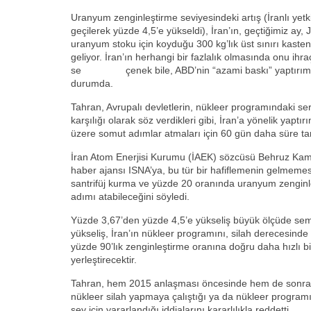
Uranyum zenginleştirme seviyesindeki artış (İranlı yetkil
geçilerek yüzde 4,5’e yükseldi), İran’ın, geçtiğimiz ay,
uranyum stoku için koyduğu 300 kg’lık üst sınırı kaste
geliyor. İran’ın herhangi bir fazlalık olmasında onu ih
se çenek bile, ABD’nin “azami baskı” yaptırımları r
durumda.
Tahran, Avrupalı devletlerin, nükleer programındaki se
karşılığı olarak söz verdikleri gibi, İran’a yönelik yaptı
üzere somut adımlar atmaları için 60 gün daha süre tanıd
İran Atom Enerjisi Kurumu (İAEK) sözcüsü Behruz Kam
haber ajansı ISNA’ya, bu tür bir hafiflemenin gelmemesi
santrifüj kurma ve yüzde 20 oranında uranyum zenginl
adımı atabileceğini söyledi.
Yüzde 3,67’den yüzde 4,5’e yükseliş büyük ölçüde sem
yükseliş, İran’ın nükleer programını, silah derecesin
yüzde 90’lık zenginleştirme oranına doğru daha hızlı bi
yerleştirecektir.
Tahran, hem 2015 anlaşması öncesinde hem de sonra
nükleer silah yapmaya çalıştığı ya da nükleer programı
şey için yararlandığı iddialarını kararlılıkla reddetti.