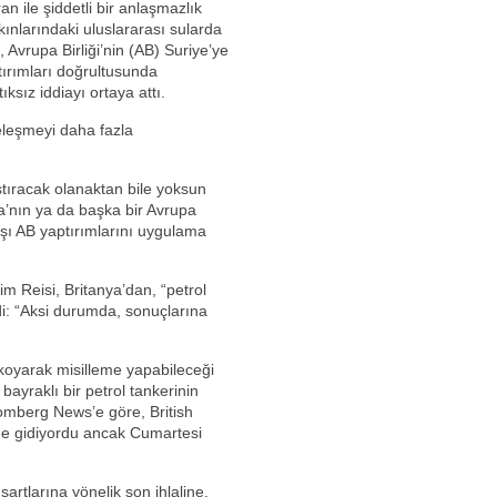
n ile şiddetli bir anlaşmazlık
kınlarındaki uluslararası sularda
Avrupa Birliği’nin (AB) Suriye’ye
tırımları doğrultusunda
ıksız iddiayı ortaya attı.
heleşmeyi daha fazla
aştıracak olanaktan bile yoksun
ya’nın ya da başka bir Avrupa
rşı AB yaptırımlarını uygulama
m Reisi, Britanya’dan, “petrol
edi: “Aksi durumda, sonuçlarına
 koyarak misilleme yapabileceği
bayraklı bir petrol tankerinin
oomberg News’e göre, British
line gidiyordu ancak Cumartesi
tlarına yönelik son ihlaline,