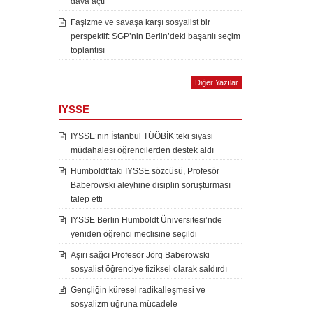
dava açtı
Faşizme ve savaşa karşı sosyalist bir
perspektif: SGP’nin Berlin’deki başarılı seçim
toplantısı
Diğer Yazılar
IYSSE
IYSSE’nin İstanbul TÜÖBİK’teki siyasi
müdahalesi öğrencilerden destek aldı
Humboldt’taki IYSSE sözcüsü, Profesör
Baberowski aleyhine disiplin soruşturması
talep etti
IYSSE Berlin Humboldt Üniversitesi’nde
yeniden öğrenci meclisine seçildi
Aşırı sağcı Profesör Jörg Baberowski
sosyalist öğrenciye fiziksel olarak saldırdı
Gençliğin küresel radikalleşmesi ve
sosyalizm uğruna mücadele