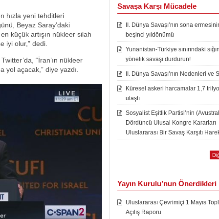
Savaşa Karşı Mücadele
 hızla yeni tehditleri
günü, Beyaz Saray’daki
II. Dünya Savaşı’nın sona ermesini
en küçük artışın nükleer silah
beşinci yıldönümü
 iyi olur,” dedi.
Yunanistan-Türkiye sınırındaki sığı
yönelik savaşı durdurun!
witter’da, “İran’ın nükleer
a yol açacak,” diye yazdı.
II. Dünya Savaşı’nın Nedenleri ve 
Küresel askeri harcamalar 1,7 trily
ulaştı
Sosyalist Eşitlik Partisi’nin (Avustra
Dördüncü Ulusal Kongre Kararları
Uluslararası Bir Savaş Karşıtı Harek
Diğ
Yayın Kurulu’nun Önerdikleri
Uluslararası Çevrimiçi 1 Mayıs Topl
Açılış Raporu