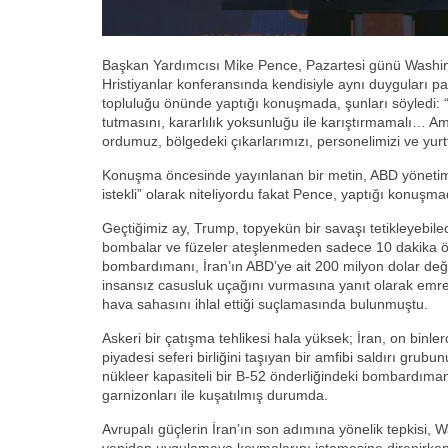
Başkan Yardımcısı Mike Pence, Pazartesi günü Washingt
Hristiyanlar konferansında kendisiyle aynı duyguları pa
topluluğu önünde yaptığı konuşmada, şunları söyledi: “
tutmasını, kararlılık yoksunluğu ile karıştırmamalı… Ame
ordumuz, bölgedeki çıkarlarımızı, personelimizi ve yurt
Konuşma öncesinde yayınlanan bir metin, ABD yönetim
istekli” olarak niteliyordu fakat Pence, yaptığı konuşmad
Geçtiğimiz ay, Trump, topyekün bir savaşı tetikleyebilec
bombalar ve füzeler ateşlenmeden sadece 10 dakika önc
bombardımanı, İran’ın ABD’ye ait 200 milyon dolar de
insansız casusluk uçağını vurmasına yanıt olarak emred
hava sahasını ihlal ettiği suçlamasında bulunmuştu.
Askeri bir çatışma tehlikesi hala yüksek; İran, on binle
piyadesi seferi birliğini taşıyan bir amfibi saldırı grubu
nükleer kapasiteli bir B-52 önderliğindeki bombardım
garnizonları ile kuşatılmış durumda.
Avrupalı güçlerin İran’ın son adımına yönelik tepkisi, W