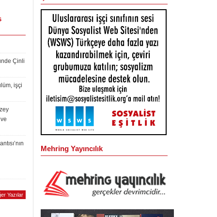
s
ünde Çinli
lüm, işçi
uzey
 ve
antısı’nın
Mehring Yayıncılık
er Yazılar