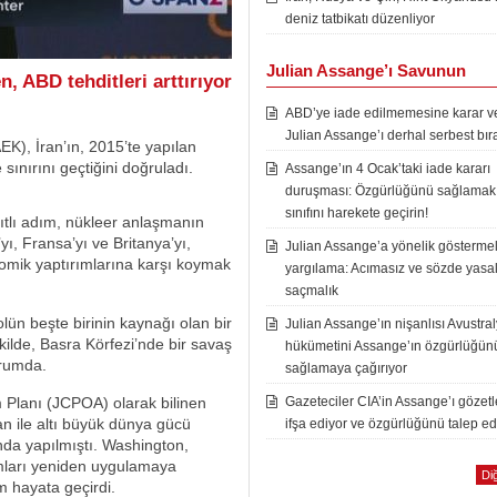
deniz tatbikatı düzenliyor
Julian Assange’ı Savunun
, ABD tehditleri arttırıyor
ABD’ye iade edilmemesine karar ver
Julian Assange’ı derhal serbest bır
K), İran’ın, 2015’te yapılan
ınırını geçtiğini doğruladı.
Assange’ın 4 Ocak’taki iade kararı
duruşması: Özgürlüğünü sağlamak i
sınıfını harekete geçirin!
sıtlı adım, nükleer anlaşmanın
yı, Fransa’yı ve Britanya’yı,
Julian Assange’a yönelik göstermel
omik yaptırımlarına karşı koymak
yargılama: Acımasız ve sözde yasal
saçmalık
lün beşte birinin kaynağı olan bir
Julian Assange’ın nişanlısı Avustra
kilde, Basra Körfezi’nde bir savaş
hükümetini Assange’ın özgürlüğün
urumda.
sağlamaya çağırıyor
Planı (JCPOA) olarak bilinen
Gazeteciler CIA’in Assange’ı gözet
an ile altı büyük dünya gücü
ifşa ediyor ve özgürlüğünü talep ed
nda yapılmıştı. Washington,
rımları yeniden uygulamaya
Diğ
m hayata geçirdi.