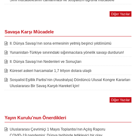
Sınıf mücadelesinin canlanması ve sosyalizm uğruna mücadele
Diğer Yazılar
Savaşa Karşı Mücadele
II. Dünya Savaşı’nın sona ermesinin yetmiş beşinci yıldönümü
Yunanistan-Türkiye sınırındaki sığınmacılara yönelik savaşı durdurun!
II. Dünya Savaşı’nın Nedenleri ve Sonuçları
Küresel askeri harcamalar 1,7 trilyon dolara ulaştı
Sosyalist Eşitlik Partisi’nin (Avustralya) Dördüncü Ulusal Kongre Kararları
Uluslararası Bir Savaş Karşıtı Hareket İçin!
Diğer Yazılar
Yayın Kurulu’nun Önerdikleri
Uluslararası Çevrimiçi 1 Mayıs Toplantısı’nın Açılış Raporu
COVID-19 pandemisi: Dünya tarihinde tetikleyici bir olay