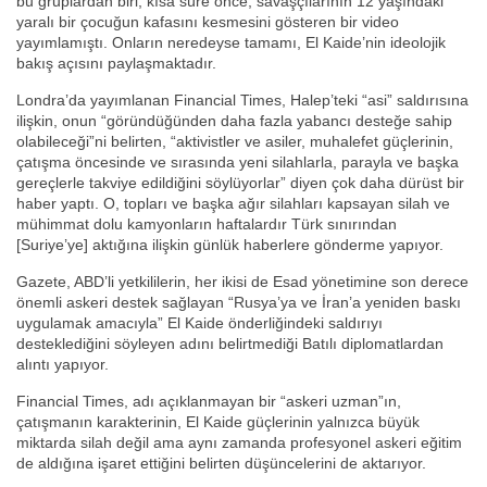
bu gruplardan biri, kısa süre önce, savaşçılarının 12 yaşındaki
yaralı bir çocuğun kafasını kesmesini gösteren bir video
yayımlamıştı. Onların neredeyse tamamı, El Kaide’nin ideolojik
bakış açısını paylaşmaktadır.
Londra’da yayımlanan Financial Times, Halep’teki “asi” saldırısına
ilişkin, onun “göründüğünden daha fazla yabancı desteğe sahip
olabileceği”ni belirten, “aktivistler ve asiler, muhalefet güçlerinin,
çatışma öncesinde ve sırasında yeni silahlarla, parayla ve başka
gereçlerle takviye edildiğini söylüyorlar” diyen çok daha dürüst bir
haber yaptı. O, topları ve başka ağır silahları kapsayan silah ve
mühimmat dolu kamyonların haftalardır Türk sınırından
[Suriye’ye] aktığına ilişkin günlük haberlere gönderme yapıyor.
Gazete, ABD’li yetkililerin, her ikisi de Esad yönetimine son derece
önemli askeri destek sağlayan “Rusya’ya ve İran’a yeniden baskı
uygulamak amacıyla” El Kaide önderliğindeki saldırıyı
desteklediğini söyleyen adını belirtmediği Batılı diplomatlardan
alıntı yapıyor.
Financial Times, adı açıklanmayan bir “askeri uzman”ın,
çatışmanın karakterinin, El Kaide güçlerinin yalnızca büyük
miktarda silah değil ama aynı zamanda profesyonel askeri eğitim
de aldığına işaret ettiğini belirten düşüncelerini de aktarıyor.