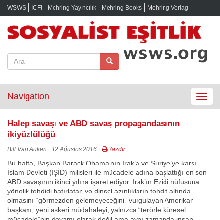
WSWS
ICFI
Mehring Yayıncılık
Mehring Books
Mehring Verlag
Navigation
Toggle
navigat
Halep savaşı ve ABD savaş propagandasının
ikiyüzlülüğü
Bill Van Auken
12 Ağustos 2016
Yazdır
Bu hafta, Başkan Barack Obama’nın Irak’a ve Suriye’ye karşı
İslam Devleti (IŞİD) milisleri ile mücadele adına başlattığı en son
ABD savaşının ikinci yılına işaret ediyor. Irak’ın Ezidi nüfusuna
yönelik tehdidi hatırlatan ve dinsel azınlıkların tehdit altında
olmasını “görmezden gelemeyeceğini” vurgulayan Amerikan
başkanı, yeni askeri müdahaleyi, yalnızca “terörle küresel
mücadele”nin devamı olarak değil ama aynı zamanda insan