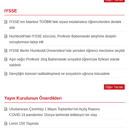
IYSSE
IYSSE’nin İstanbul TÜÖBİK’teki siyasi müdahalesi öğrencilerden destek
aldı
Humboldt’taki IYSSE sözcüsü, Profesör Baberowski aleyhine disiplin
soruşturması talep etti
IYSSE Berlin Humboldt Üniversitesi’nde yeniden öğrenci meclisine seçildi
Aşırı sağcı Profesör Jörg Baberowski sosyalist öğrenciye fiziksel olarak
saldırdı
Gençliğin küresel radikalleşmesi ve sosyalizm uğruna mücadele
Diğer Yazılar
Yayın Kurulunun Önerdikleri
Uluslararası Çevrimiçi 1 Mayıs Toplantısı’nın Açılış Raporu
COVID-19 pandemisi: Dünya tarihinde tetikleyici bir olay
Lenin 150 Yaşında