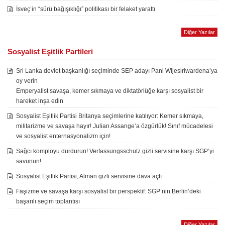
İsveç’in “sürü bağışıklığı” politikası bir felaket yarattı
Diğer Yazılar
Sosyalist Eşitlik Partileri
Sri Lanka devlet başkanlığı seçiminde SEP adayı Pani Wijesiriwardena’ya
oy verin
Emperyalist savaşa, kemer sıkmaya ve diktatörlüğe karşı sosyalist bir
hareket inşa edin
Sosyalist Eşitlik Partisi Britanya seçimlerine katılıyor: Kemer sıkmaya,
militarizme ve savaşa hayır! Julian Assange’a özgürlük! Sınıf mücadelesi
ve sosyalist enternasyonalizm için!
Sağcı komployu durdurun! Verfassungsschutz gizli servisine karşı SGP’yi
savunun!
Sosyalist Eşitlik Partisi, Alman gizli servisine dava açtı
Faşizme ve savaşa karşı sosyalist bir perspektif: SGP’nin Berlin’deki
başarılı seçim toplantısı
Diğer Yazılar