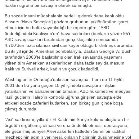
hakları uğruna bir savaşım olarak sunmuştu.
Bu sözde insani müdahalenin bedeli, giderek daha kanlı oldu.
Airwars [Hava Savaşları] gözlem grubunun, yıldönümüne işaret
etmek için bu hafta yayımladığı bir rapora göre, “ABD
önderliğindeki Koalisyon’un” hava saldırıları (bunların yüzde 95’i
ABD savaş uçakları tarafından gerçekleştirildi) sonucunda
4.700’den fazla silahsız sivil can kaybı olduğu bildirilmiş durumda.
Bu iki yıl içinde, Amerikan bombalarıyla, Başkan George W. Bush
tarafından 2003’te başlatılmış olan Irak savaşında yaşamını
yitiren tüm Amerikan askerlerinden daha fazla sayıda masum
Iraklı ve Suriyeli erkek, kadın ve çocuk katledildi.
Washington’ın Ortadoğu’daki son savaşına –hem de 11 Eylül
2001’den bu yana geçen 15 yıl içindeki savaşlara– ilişkin
yalanlarının ve bahanelerinin tamamı, ABD hükümeti ve medyası
“asi” güçlerin Halep’in kontrolü uğruna girişilen savaşta elde
ettikleri sözde zaferleri kutlarken, son birkaç gün içinde boşa
çıkmış durumda.
“Asi” saldırısını, yıllardır El Kaide’nin Suriye kolunu oluşturan bir
örgütün örgütlemiş olması ve ona önderlik etmesi; operasyona,
ele geçirilmiş Suriyeli Alevi askerleri katleden Sünni bir radikal
mezhepçinin adının verilmesi, onların hiçbirinin düşünmesine yol