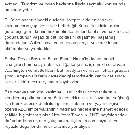
açmadı. Terörizm ve insan haklarına ilişkin saçmalık konusunda
bu kadar yeter!
El Kaide önderliğindeki güçlerin Halep’te elde ettiği askeri
kazanımların çapı kesinlikle belli değil. Bununla birlikte, onlar,
görünüşe göre, kentin hükümetin kontrolünde olan ve halkın ezici
çoğunluğunun yaşadığı batı bölgesini kuşatmayı başarmış
durumdalar. “Asiler” hava ve topçu atışlarıyla yüzlerce insanı
öldürdüler ve yaraladılar.
Suriye Devlet Başkanı Beşar Esad’ı Halep’in doğusundaki
cihatçıları bombalayarak insanlığa karşı suç işlemekle suçlayan
Washington ve müttefikleri, Batı medyası ve insan hakları grupları,
şimdi, emperyalistlerin desteklediği teröristlerin kentin batısında
sivilleri öldürmesi karşısında kayıtsızlar.
Batı medyasının kimi kesimleri, “asi” intihar bombacılarının
kendilerini patlatmalarını, Batı destekli milislere “avantaj” sağladığı
için tebrik edecek denli ileri gittiler. Haberleri ve yayın çizgisi
özenle ABD emperyalizminin yağmacı hedeflerine hizmet edecek
şekilde biçimlenmiş olan New York Times’ın (NYT) sayfalarındaki
değerlendirmeler, son çatışmalara ilişkin en samimiyetsiz ve
ikiyüzlü değerlendirmeler arasında yer alıyor.