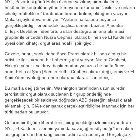
NYT, Pazartesi günü Halep üzerine yazılmış bir makalede,
hükümetin kontrolüne yönelik meydan okumanın “asiler ve onların
cihatçı müttefikleri” tarafından tırmandırılmış olduğunu yazıyor.
Makale şöyle devam ediyor: “Asilerin haftasonu boyunca
gerçekleştirdiği ilerlemedeki başlıca etmen, bazıları Amerika
Birleşik Devletleri’nden örtülü silah desteği alan ana akım asi
gruplar ile önceden Nusra Cephesi olarak bilinen ve El Kaide’nin
üyesi olan cihatçı örgüt arasındaki işbirliğiydi.”
Gazete, bunu, sanki daha önce Prens olarak bilinen ölmüş bir
artist ile ilgili sıradan bir habermiş gibi veriyor. Nusra Cephesi,
Halep’e yönelik saldırıyı başlatmadan yalnızca bir hafta önce,
adını Fetih el Şam [Şam’ın Fethi] Cephesi olarak değiştirmiş ve El
Kaide’den ayrıldığını -onun olurunu alarak- ilan etmişti.
Bu marka değiştirmenin, Washington tarafından uzun süredir
terörist bir örgüt olarak suçlanan bir grup önderliğinde
gerçekleşecek bir saldırıya doğrudan ABD desteğini siyasi olarak
aklamak için, CIA’e danışarak gerçekleştirildiğine inanmak için her
türlü neden bulunuyor.
Onların bir ölçüde liberal ilerici bir güç olduğu izlenimi uyandıran
NYT, El Kaide milislerinin yanında savaştığını söylediği “ana akım
asi gruplar”dan herhangi birinin adını asla anmıyor. Gerçek şu ki,