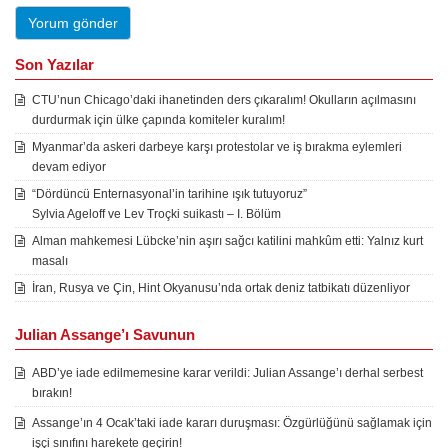
Son Yazılar
CTU’nun Chicago’daki ihanetinden ders çıkaralım! Okulların açılmasını
durdurmak için ülke çapında komiteler kuralım!
Myanmar’da askeri darbeye karşı protestolar ve iş bırakma eylemleri
devam ediyor
“Dördüncü Enternasyonal’in tarihine ışık tutuyoruz”
Sylvia Ageloff ve Lev Troçki suikastı – I. Bölüm
Alman mahkemesi Lübcke’nin aşırı sağcı katilini mahkûm etti: Yalnız kurt
masalı
İran, Rusya ve Çin, Hint Okyanusu’nda ortak deniz tatbikatı düzenliyor
Julian Assange’ı Savunun
ABD’ye iade edilmemesine karar verildi: Julian Assange’ı derhal serbest
bırakın!
Assange’ın 4 Ocak’taki iade kararı duruşması: Özgürlüğünü sağlamak için
işçi sınıfını harekete geçirin!