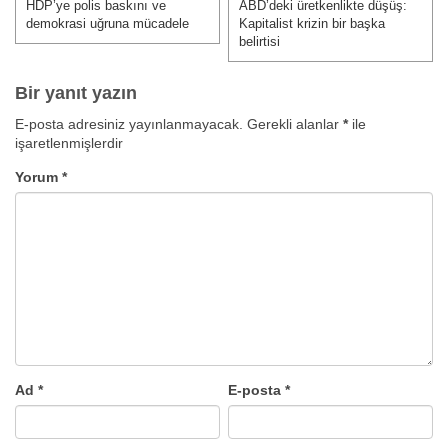
gezinmesi
HDP’ye polis baskını ve
ABD’deki üretkenlikte düşüş:
Önceki Yazı:
Sonraki Yazı:
demokrasi uğruna mücadele
Kapitalist krizin bir başka
belirtisi
Bir yanıt yazın
E-posta adresiniz yayınlanmayacak.
Gerekli alanlar
*
ile
işaretlenmişlerdir
Yorum
*
Ad
*
E-posta
*