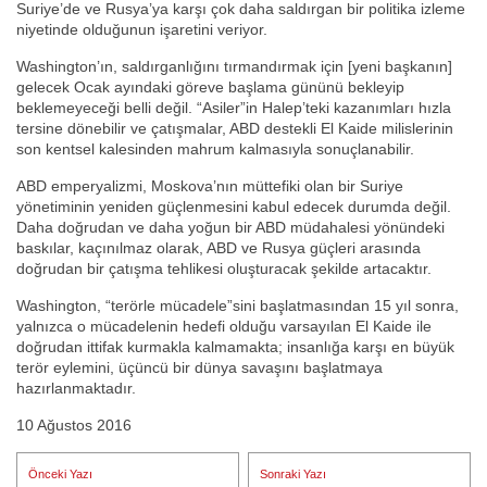
Suriye’de ve Rusya’ya karşı çok daha saldırgan bir politika izleme
niyetinde olduğunun işaretini veriyor.
Washington’ın, saldırganlığını tırmandırmak için [yeni başkanın]
gelecek Ocak ayındaki göreve başlama gününü bekleyip
beklemeyeceği belli değil. “Asiler”in Halep’teki kazanımları hızla
tersine dönebilir ve çatışmalar, ABD destekli El Kaide milislerinin
son kentsel kalesinden mahrum kalmasıyla sonuçlanabilir.
ABD emperyalizmi, Moskova’nın müttefiki olan bir Suriye
yönetiminin yeniden güçlenmesini kabul edecek durumda değil.
Daha doğrudan ve daha yoğun bir ABD müdahalesi yönündeki
baskılar, kaçınılmaz olarak, ABD ve Rusya güçleri arasında
doğrudan bir çatışma tehlikesi oluşturacak şekilde artacaktır.
Washington, “terörle mücadele”sini başlatmasından 15 yıl sonra,
yalnızca o mücadelenin hedefi olduğu varsayılan El Kaide ile
doğrudan ittifak kurmakla kalmamakta; insanlığa karşı en büyük
terör eylemini, üçüncü bir dünya savaşını başlatmaya
hazırlanmaktadır.
10 Ağustos 2016
Yazı
Önceki Yazı
Sonraki Yazı