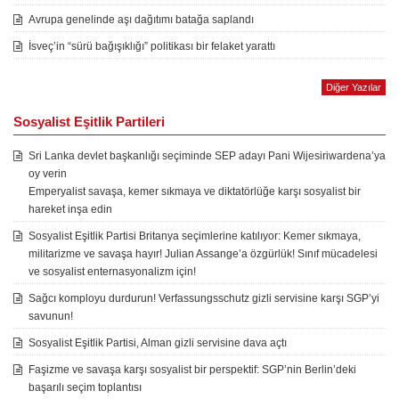
Avrupa genelinde aşı dağıtımı batağa saplandı
İsveç’in “sürü bağışıklığı” politikası bir felaket yarattı
Diğer Yazılar
Sosyalist Eşitlik Partileri
Sri Lanka devlet başkanlığı seçiminde SEP adayı Pani Wijesiriwardena’ya
oy verin
Emperyalist savaşa, kemer sıkmaya ve diktatörlüğe karşı sosyalist bir
hareket inşa edin
Sosyalist Eşitlik Partisi Britanya seçimlerine katılıyor: Kemer sıkmaya,
militarizme ve savaşa hayır! Julian Assange’a özgürlük! Sınıf mücadelesi
ve sosyalist enternasyonalizm için!
Sağcı komployu durdurun! Verfassungsschutz gizli servisine karşı SGP’yi
savunun!
Sosyalist Eşitlik Partisi, Alman gizli servisine dava açtı
Faşizme ve savaşa karşı sosyalist bir perspektif: SGP’nin Berlin’deki
başarılı seçim toplantısı