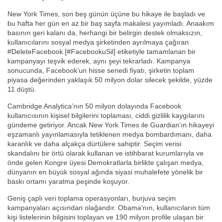
New York Times, son beş günün üçüne bu hikaye ile başladı ve
bu hafta her gün en az bir baş sayfa makalesi yayımladı. Anaakım
basının geri kalanı da, herhangi bir belirgin destek olmaksızın,
kullanıcılarını sosyal medya şirketinden ayrılmaya çağıran
#DeleteFacebook [#FacebookuSil] etiketiyle tamamlanan bir
kampanyayı teşvik ederek, aynı şeyi tekrarladı. Kampanya
sonucunda, Facebook’un hisse senedi fiyatı, şirketin toplam
piyasa değerinden yaklaşık 50 milyon dolar silecek şekilde, yüzde
11 düştü.
Cambridge Analytica’nın 50 milyon dolayında Facebook
kullanıcısının kişisel bilgilerini toplaması, ciddi gizlilik kaygılarını
gündeme getiriyor. Ancak New York Times ile Guardian’ın hikayeyi
eşzamanlı yayınlamasıyla tetiklenen medya bombardımanı, daha
karanlık ve daha alçakça dürtülere sahiptir. Seçim verisi
skandalını bir örtü olarak kullanan ve istihbarat kurumlarıyla ve
önde gelen Kongre üyesi Demokratlarla birlikte çalışan medya,
dünyanın en büyük sosyal ağında siyasi muhalefete yönelik bir
baskı ortamı yaratma peşinde koşuyor.
Geniş çaplı veri toplama operasyonları, burjuva seçim
kampanyaları açısından olağandır. Obama’nın, kullanıcıların tüm
kişi listelerinin bilgisini toplayan ve 190 milyon profile ulaşan bir