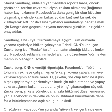
Sheryl Sandberg, iddiaları yanıtladıkları röportajlarda, önceki
görüşlerini tersine çevirerek, siyasi reklam alımlarını (bağımsız
haber kaynaklarının Facebook’ta daha geniş bir okur kitlesine
ulaşmak için elinde kalan birkaç yoldan biri) sert bir şekilde
kısıtlayarak ABD politikasına “yabancı müdahale”yi hedef almak
için Kongre’den geçecek bir yasa tasarısını gürültücü bir şekilde
onayladılar.
Sandberg, CNBC’ye, “Düzenlemeye açığız. Tüm dünyada
yasama üyeleriyle birlikte çalışıyoruz.” dedi. CNN’e konuşan
Zuckerberg ise, “Ruslar” tarafından satın alındığı iddia edilenler
gibi Facebook reklamlarını hedef alan bir düzenleme “görmekten
memnun olacağı”nı söyledi.
Zuckerberg, CNN’e verdiği röportajda, Facebook’un “bölünme
tohumları ekmeye çalışan kişiler”e karşı koyma çabalarını ikiye
katlayacağının sözünü verdi. O, şirketin, “ne olup bittiğine ilişkin
birçok şeyi tarayıp gözlemleyebilmek için takip etmede ve yapay
zeka araçlarını kullanmada daha iyi bir iş” çıkaracağını söyledi.
Zuckerberg, şirkete yönelik daha fazla hükümet düzenlemesine,
yani Facebook’un devletle ve onun istihbarat kurumlarıyla daha
fazla bütünleşmesine açık olduğunu ekledi.
O, sözlerini, Facebook’un şu anda “güvenlik ve içerik inceleme