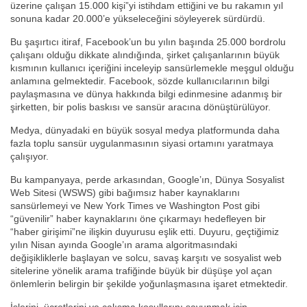
üzerine çalışan 15.000 kişi”yi istihdam ettiğini ve bu rakamın yıl
sonuna kadar 20.000’e yükseleceğini söyleyerek sürdürdü.
Bu şaşırtıcı itiraf, Facebook’un bu yılın başında 25.000 bordrolu
çalışanı olduğu dikkate alındığında, şirket çalışanlarının büyük
kısmının kullanıcı içeriğini inceleyip sansürlemekle meşgul olduğu
anlamına gelmektedir. Facebook, sözde kullanıcılarının bilgi
paylaşmasına ve dünya hakkında bilgi edinmesine adanmış bir
şirketten, bir polis baskısı ve sansür aracına dönüştürülüyor.
Medya, dünyadaki en büyük sosyal medya platformunda daha
fazla toplu sansür uygulanmasının siyasi ortamını yaratmaya
çalışıyor.
Bu kampanyaya, perde arkasından, Google’ın, Dünya Sosyalist
Web Sitesi (WSWS) gibi bağımsız haber kaynaklarını
sansürlemeyi ve New York Times ve Washington Post gibi
“güvenilir” haber kaynaklarını öne çıkarmayı hedefleyen bir
“haber girişimi”ne ilişkin duyurusu eşlik etti. Duyuru, geçtiğimiz
yılın Nisan ayında Google’ın arama algoritmasındaki
değişikliklerle başlayan ve solcu, savaş karşıtı ve sosyalist web
sitelerine yönelik arama trafiğinde büyük bir düşüşe yol açan
önlemlerin belirgin bir şekilde yoğunlaşmasına işaret etmektedir.