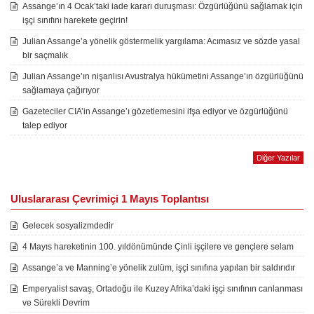
Assange’ın 4 Ocak’taki iade kararı duruşması: Özgürlüğünü sağlamak için
işçi sınıfını harekete geçirin!
Julian Assange’a yönelik göstermelik yargılama: Acımasız ve sözde yasal
bir saçmalık
Julian Assange’ın nişanlısı Avustralya hükümetini Assange’ın özgürlüğünü
sağlamaya çağırıyor
Gazeteciler CIA’in Assange’ı gözetlemesini ifşa ediyor ve özgürlüğünü
talep ediyor
Diğer Yazılar
Uluslararası Çevrimiçi 1 Mayıs Toplantısı
Gelecek sosyalizmdedir
4 Mayıs hareketinin 100. yıldönümünde Çinli işçilere ve gençlere selam
Assange’a ve Manning’e yönelik zulüm, işçi sınıfına yapılan bir saldırıdır
Emperyalist savaş, Ortadoğu ile Kuzey Afrika’daki işçi sınıfının canlanması
ve Sürekli Devrim