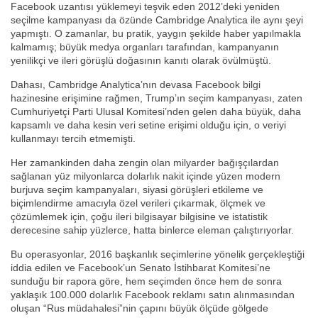
Facebook uzantısı yüklemeyi teşvik eden 2012’deki yeniden
seçilme kampanyası da özünde Cambridge Analytica ile aynı şeyi
yapmıştı. O zamanlar, bu pratik, yaygın şekilde haber yapılmakla
kalmamış; büyük medya organları tarafından, kampanyanın
yenilikçi ve ileri görüşlü doğasının kanıtı olarak övülmüştü.
Dahası, Cambridge Analytica’nın devasa Facebook bilgi
hazinesine erişimine rağmen, Trump’ın seçim kampanyası, zaten
Cumhuriyetçi Parti Ulusal Komitesi’nden gelen daha büyük, daha
kapsamlı ve daha kesin veri setine erişimi olduğu için, o veriyi
kullanmayı tercih etmemişti.
Her zamankinden daha zengin olan milyarder bağışçılardan
sağlanan yüz milyonlarca dolarlık nakit içinde yüzen modern
burjuva seçim kampanyaları, siyasi görüşleri etkileme ve
biçimlendirme amacıyla özel verileri çıkarmak, ölçmek ve
çözümlemek için, çoğu ileri bilgisayar bilgisine ve istatistik
derecesine sahip yüzlerce, hatta binlerce eleman çalıştırıyorlar.
Bu operasyonlar, 2016 başkanlık seçimlerine yönelik gerçekleştiği
iddia edilen ve Facebook’un Senato İstihbarat Komitesi’ne
sunduğu bir rapora göre, hem seçimden önce hem de sonra
yaklaşık 100.000 dolarlık Facebook reklamı satın alınmasından
oluşan “Rus müdahalesi”nin çapını büyük ölçüde gölgede