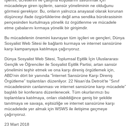
İşlerini, ücretlerini ve çalışma koşullarını savunmak için
mücadeleye giren işçilerin, sansür yöneliminin ne olduğunu
görmesi gerekiyor. Bu, onların yalnızca anayasal olarak korunan
düşünceyi ifade özgürlüklerine değil ama sendika bürokrasisinin
pençesinden kurtulmaya yönelik öz örgütlenme ve mücadele
etme çabalarını kırmaya yönelik bir girişimdir.
Bu mücadelenin önemini kavrayan tüm işçileri ve gençleri, Dünya
Sosyalist Web Sitesi ile bağlantı kurmaya ve internet sansürüne
karşı kampanyaya katılmaya çağırıyoruz.
Dünya Sosyalist Web Sitesi, Toplumsal Eşitlik İçin Uluslararası
Gençlik ve Öğrenciler ile Sosyalist Eşitlik Partisi, artan sansür
yönelimini teşhir etmek ve ona karşı direniş örgütlemek için,
ABD’nin dört bir yanında “İnternet Sansürüne Karşı Direniş
Örgütleme” toplantıları düzenliyor. 22 Nisan’da Detroit’te “Sınıf
mücadelesinin canlanması ve internet sansürüne karşı mücadele”
başlıklı bir konferans düzenlenecek. Tüm okurlarımızı bu
toplantılara katılmaya, onları olabildiğince geniş bir şekilde
tanıtmaya ve savaşa, eşitsizliğe ve internet sansürüne karşı
mücadelede yer almak için WSWS ile iletişime geçmeye
çağırıyoruz.
23 Mart 2018