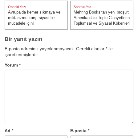
Yazı
Önceki Yazı
Sonraki Yazı
gezinmesi
Avrupa’da kemer sıkmaya ve
Mehring Books’tan yeni broşür:
Önceki Yazı:
Sonraki Yazı:
militarizme karşı siyasi bir
Amerika’daki Toplu Cinayetlerin
mücadele için!
Toplumsal ve Siyasal Kökenleri
Bir yanıt yazın
E-posta adresiniz yayınlanmayacak.
Gerekli alanlar
*
ile
işaretlenmişlerdir
Yorum
*
Ad
*
E-posta
*