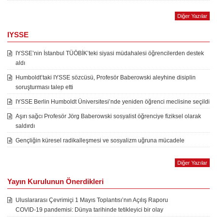
Diğer Yazılar
IYSSE
IYSSE’nin İstanbul TÜÖBİK’teki siyasi müdahalesi öğrencilerden destek
aldı
Humboldt’taki IYSSE sözcüsü, Profesör Baberowski aleyhine disiplin
soruşturması talep etti
IYSSE Berlin Humboldt Üniversitesi’nde yeniden öğrenci meclisine seçildi
Aşırı sağcı Profesör Jörg Baberowski sosyalist öğrenciye fiziksel olarak
saldırdı
Gençliğin küresel radikalleşmesi ve sosyalizm uğruna mücadele
Diğer Yazılar
Yayın Kurulunun Önerdikleri
Uluslararası Çevrimiçi 1 Mayıs Toplantısı’nın Açılış Raporu
COVID-19 pandemisi: Dünya tarihinde tetikleyici bir olay