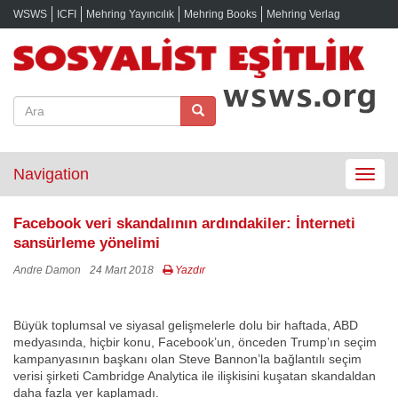
WSWS
ICFI
Mehring Yayıncılık
Mehring Books
Mehring Verlag
Navigation
Toggle
navigat
Facebook veri skandalının ardındakiler: İnterneti
sansürleme yönelimi
Andre Damon
24 Mart 2018
Yazdır
Büyük toplumsal ve siyasal gelişmelerle dolu bir haftada, ABD
medyasında, hiçbir konu, Facebook’un, önceden Trump’ın seçim
kampanyasının başkanı olan Steve Bannon’la bağlantılı seçim
verisi şirketi Cambridge Analytica ile ilişkisini kuşatan skandaldan
daha fazla yer kaplamadı.