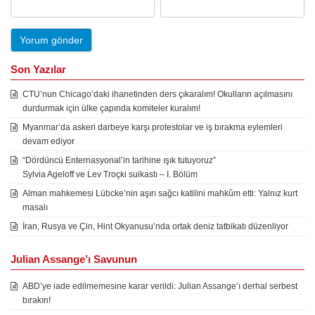
Son Yazılar
CTU’nun Chicago’daki ihanetinden ders çıkaralım! Okulların açılmasını
durdurmak için ülke çapında komiteler kuralım!
Myanmar’da askeri darbeye karşı protestolar ve iş bırakma eylemleri
devam ediyor
“Dördüncü Enternasyonal’in tarihine ışık tutuyoruz”
Sylvia Ageloff ve Lev Troçki suikastı – I. Bölüm
Alman mahkemesi Lübcke’nin aşırı sağcı katilini mahkûm etti: Yalnız kurt
masalı
İran, Rusya ve Çin, Hint Okyanusu’nda ortak deniz tatbikatı düzenliyor
Julian Assange’ı Savunun
ABD’ye iade edilmemesine karar verildi: Julian Assange’ı derhal serbest
bırakın!