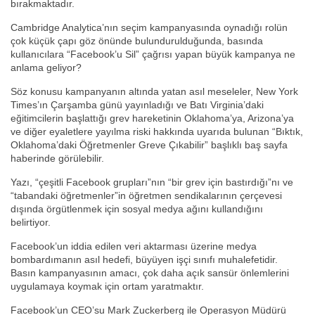
bırakmaktadır.
Cambridge Analytica’nın seçim kampanyasında oynadığı rolün
çok küçük çapı göz önünde bulundurulduğunda, basında
kullanıcılara “Facebook’u Sil” çağrısı yapan büyük kampanya ne
anlama geliyor?
Söz konusu kampanyanın altında yatan asıl meseleler, New York
Times’ın Çarşamba günü yayınladığı ve Batı Virginia’daki
eğitimcilerin başlattığı grev hareketinin Oklahoma’ya, Arizona’ya
ve diğer eyaletlere yayılma riski hakkında uyarıda bulunan “Bıktık,
Oklahoma’daki Öğretmenler Greve Çıkabilir” başlıklı baş sayfa
haberinde görülebilir.
Yazı, “çeşitli Facebook grupları”nın “bir grev için bastırdığı”nı ve
“tabandaki öğretmenler”in öğretmen sendikalarının çerçevesi
dışında örgütlenmek için sosyal medya ağını kullandığını
belirtiyor.
Facebook’un iddia edilen veri aktarması üzerine medya
bombardımanın asıl hedefi, büyüyen işçi sınıfı muhalefetidir.
Basın kampanyasının amacı, çok daha açık sansür önlemlerini
uygulamaya koymak için ortam yaratmaktır.
Facebook’un CEO’su Mark Zuckerberg ile Operasyon Müdürü