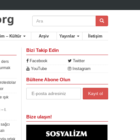
lim – Kültür
Arşiv
Yayınlar
İletişim
Bizi Takip Edin
Facebook
Twitter
 ders
rdurmak
YouTube
Instagram
Bültene Abone Olun
rotestolar
or
 ışık
– I.
Bize ulaşın!
 sağcı
alı
nda ortak