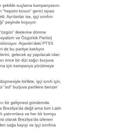
 bir şekilde suçlama kampanyasını
 “hepsini kovun” gerici siyasi
i. Ayrılanlar ise, işçi sınıfını
iği” peşinde koşuyor.
n “özgün” ilkelerine dönme
osyalizm ve Özgürlük Partisi)
lünüyor. Arjantin’deki PTS’li
ri de bu partiye katılıyor.
rini, gelecek ay yapılacak olan
n önce bir dizi sağcı burjuva
dina için kampanya yürütmeye
mesiyle birlikte, işçi sınıfı için,
 “sol” burjuva partilere benzer
ıcı bir gelişmesi gündemde.
a Brezilya’da değil ama tüm Latin
mlı yatırımlara ve her bir komşu
si olarak Brezilya’da izlenen
den sağa kayışı ve işçi sınıfına