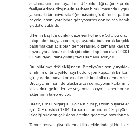
suçlamasını tanımayanların düzenlendiği dağınık prote
faaliyetlerinde dizginlerin serbest bırakılmasında uy
yaşındaki bir üniversite öğrencisinin gözünün bir patla
sayıda insanı yaralayan göz yaşartıcı gaz ve ses bombas
şiddetle saldırdı.
Ülkenin başlıca günlük gazetesi Folha de S.P., bu olayl
talep eden başyazısında, şu uyarıda bulunarak karşılık v
bastırmaktan aciz olan demokrasiler, o zamana kadarki
hazırlayana kadar sokak şiddetine kapılmış olan 1930
Cumhuriyeti [deneyimini] tekrarlamaya adaydır.”
Bu, hükümet değişikliğinden, Brezilya’nın son yüzyıldaki 
sınıfının sırtına yüklemeyi hedefleyen kapsamlı bir 
için yararlanmaya kararlı olan bir kapitalist egemen sını
Brezilya’nın hem de uluslararası sermayenin karlarını a
kitlelerinin gelirinden ve yaşamsal sosyal hizmet harc
aktarımını talep ediyor.
Brezilya mali oligarşisi, Folha’nın başyazısının işaret e
için, CIA destekli 1964 darbesinin ardından ülkeyi yöne
işlediği suçların çok daha ötesine geçmeye hazırlanma
Temer, sosyal güvenlik emeklilik gelirlerinde şiddetli kesi