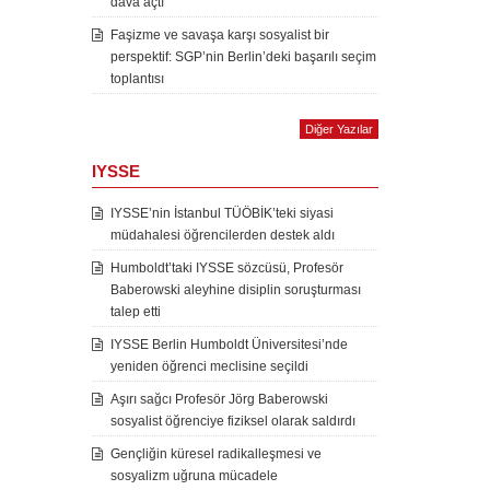
dava açtı
Faşizme ve savaşa karşı sosyalist bir
perspektif: SGP’nin Berlin’deki başarılı seçim
toplantısı
Diğer Yazılar
IYSSE
IYSSE’nin İstanbul TÜÖBİK’teki siyasi
müdahalesi öğrencilerden destek aldı
Humboldt’taki IYSSE sözcüsü, Profesör
Baberowski aleyhine disiplin soruşturması
talep etti
IYSSE Berlin Humboldt Üniversitesi’nde
yeniden öğrenci meclisine seçildi
Aşırı sağcı Profesör Jörg Baberowski
sosyalist öğrenciye fiziksel olarak saldırdı
Gençliğin küresel radikalleşmesi ve
sosyalizm uğruna mücadele