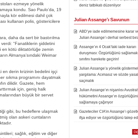
stoları ezmeye yönelik
deniz tatbikatı düzenliyor
gulamaya kondu. Sao Paulo’da, 19
mayla kör edilmesi dahil çok
Julian Assange’ı Savunun
ı kullanan polis, göstericilere
ABD’ye iade edilmemesine karar ver
ara, daha da sert bir bastırılma
Julian Assange’ı derhal serbest bır
erdi: “Fanatiklerin şiddetini
Assange’ın 4 Ocak’taki iade kararı
 en kötü diktatörlüğe zemin
duruşması: Özgürlüğünü sağlamak i
’ların Almanya’sındaki Weimar
sınıfını harekete geçirin!
Julian Assange’a yönelik göstermel
en derin krizinin bedelini işçi
yargılama: Acımasız ve sözde yasal
kemer sıkma programını dayatmak
saçmalık
fın dilidir. Gazete, hem
rttırmak için, geniş halk
Julian Assange’ın nişanlısı Avustra
amalarından büyük bir servet
hükümetini Assange’ın özgürlüğün
sağlamaya çağırıyor
ttiği gibi, bu hedeflere ulaşmak
Gazeteciler CIA’in Assange’ı gözet
tmiş olan askeri cuntaların
ifşa ediyor ve özgürlüğünü talep ed
ktadır.
Diğ
ntileri; sağlık, eğitim ve diğer