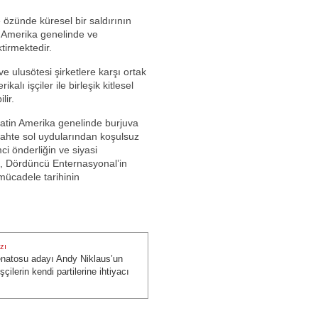
ve özünde küresel bir saldırının
n Amerika genelinde ve
ktirmektedir.
ve ulusötesi şirketlere karşı ortak
alı işçiler ile birleşik kitlesel
lir.
atin Amerika genelinde burjuva
sahte sol uydularından koşulsuz
ci önderliğin ve siyasi
u, Dördüncü Enternasyonal’in
mücadele tarihinin
zı
enatosu adayı Andy Niklaus’un
zı:
İşçilerin kendi partilerine ihtiyacı