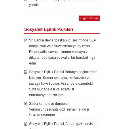
yarattı
Diğer Yazılar
Sosyalist Eşitlik Partileri
Sri Lanka devlet başkanlığı seçiminde SEP
adayı Pani Wijesiriwardena’ya oy verin
Emperyalist savaşa, kemer sıkmaya ve
diktatörlüğe karşı sosyalist bir hareket inşa
edin
Sosyalist Eşitlik Partisi Britanya seçimlerine
katılıyor: Kemer sıkmaya, militarizme ve
savaşa hayır! Julian Assange’a özgürlük!
Sınıf mücadelesi ve sosyalist
enternasyonalizm için!
Sağcı komployu durdurun!
Verfassungsschutz gizli servisine karşı
SGP’yi savunun!
Sosyalist Eşitlik Partisi, Alman gizli servisine