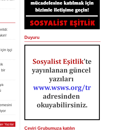
ildi:
akın!
Duyuru
çin işçi
ik
 bir
lya
ü
lemesini
iyor
er Yazılar
Çeviri Grubumuza katılın