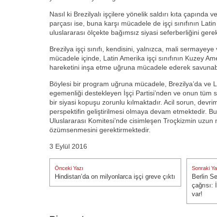
Nasıl ki Brezilyalı işçilere yönelik saldırı kıta çapında 
parçası ise, buna karşı mücadele de işçi sınıfının Lati
uluslararası ölçekte bağımsız siyasi seferberliğini gere
Brezilya işçi sınıfı, kendisini, yalnızca, mali sermayeye 
mücadele içinde, Latin Amerika işçi sınıfının Kuzey Amerik
hareketini inşa etme uğruna mücadele ederek savunabi
Böylesi bir program uğruna mücadele, Brezilya’da ve L
egemenliği destekleyen İşçi Partisi’nden ve onun tüm 
bir siyasi kopuşu zorunlu kılmaktadır. Acil sorun, devrim
perspektifin geliştirilmesi olmaya devam etmektedir. B
Uluslararası Komitesi’nde cisimleşen Troçkizmin uzun 
özümsenmesini gerektirmektedir.
3 Eylül 2016
Yazı
Önceki Yazı
Sonraki Ya
gezinmesi
Hindistan’da on milyonlarca işçi greve çıktı
Berlin S
Önceki Yazı:
Sonraki Ya
çağrısı: 
var!