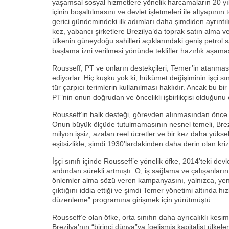
yaşamsal sosyal hizmetlere yönelik harcamaların 20 yıl
içinin boşaltılmasını ve devlet işletmeleri ile altyapının
gerici gündemindeki ilk adımları daha şimdiden ayrıntıl
kez, yabancı şirketlere Brezilya’da toprak satın alma ve
ülkenin güneydoğu sahilleri açıklarındaki geniş petrol
başlama izni verilmesi yönünde teklifler hazırlık aşama
Rousseff, PT ve onların destekçileri, Temer’in atanma
ediyorlar. Hiç kuşku yok ki, hükümet değişiminin işçi sın
tür çarpıcı terimlerin kullanılması haklıdır. Ancak bu bir
PT’nin onun doğrudan ve öncelikli işbirlikçisi olduğunu
Rousseff’in halk desteği, görevden alınmasından önce
Onun büyük ölçüde tutulmamasının nesnel temeli, Brezi
milyon işsiz, azalan reel ücretler ve bir kez daha yüks
eşitsizlikle, şimdi 1930’lardakinden daha derin olan krizi
İşçi sınıfı içinde Rousseff’e yönelik öfke, 2014’teki de
ardından sürekli artmıştı. O, iş sağlama ve çalışanların
önlemler alma sözü veren kampanyasını, yalnızca, yeni
çıktığını iddia ettiği ve şimdi Temer yönetimi altında hızl
düzenleme” programına girişmek için yürütmüştü.
Rousseff’e olan öfke, orta sınıfın daha ayrıcalıklı kesimle
Brezilya’nın “birinci dünya”ya [gelişmiş kapitalist ülke