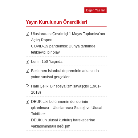
Diğer Yazılar
Yayın Kurulunun Önerdikleri
Uluslararası Çevrimiçi 1 Mayıs Toplantısı’nın
Açılış Raporu
COVID-19 pandemisi: Dünya tarihinde
tetikleyici bir olay
Lenin 150 Yaşında
Beklenen İstanbul depreminin arkasında
yatan sınıfsal gerçekler
Halil Çelik: Bir sosyalizm savaşçısı (1961-
2018)
DEUK’taki bölünmenin derslerinin
çıkarılması—Uluslararası Strateji ve Ulusal
Taktikler:
DEUK’un ulusal kurtuluş hareketlerine
yaklaşımındaki değişim