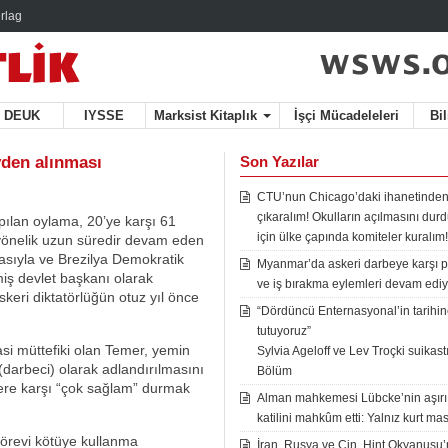
rlag
DEUK
IYSSE
Marksist Kitaplık
İşçi Mücadeleleri
Bi
vden alınması
Son Yazılar
CTU’nun Chicago’daki ihanetinden
çıkaralım! Okulların açılmasını du
ılan oylama, 20’ye karşı 61
için ülke çapında komiteler kuralım!
e yönelik uzun süredir devam eden
asıyla ve Brezilya Demokratik
Myanmar’da askeri darbeye karşı p
iş devlet başkanı olarak
ve iş bırakma eylemleri devam ediy
keri diktatörlüğün otuz yıl önce
“Dördüncü Enternasyonal’in tarihine
tutuyoruz”
si müttefiki olan Temer, yemin
Sylvia Ageloff ve Lev Troçki suikastı 
 (darbeci) olarak adlandırılmasını
Bölüm
ilere karşı “çok sağlam” durmak
Alman mahkemesi Lübcke’nin aşırı
katilini mahkûm etti: Yalnız kurt mas
görevi kötüye kullanma
İran, Rusya ve Çin, Hint Okyanusu’