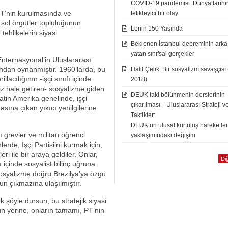
COVID-19 pandemisi: Dünya tarih
T’nin kurulmasında ve
tetikleyici bir olay
 sol örgütler topluluğunun
Lenin 150 Yaşında
tehlikelerin siyasi
Beklenen İstanbul depreminin ark
yatan sınıfsal gerçekler
Enternasyonal’in Uluslararası
fından oynanmıştır. 1960’larda, bu
Halil Çelik: Bir sosyalizm savaşçısı
lacılığının -işçi sınıfı içinde
2018)
iz hale getiren- sosyalizme giden
DEUK’taki bölünmenin derslerinin
Latin Amerika genelinde, işçi
çıkarılması—Uluslararası Strateji v
tasına çıkan yıkıcı yenilgilerine
Taktikler:
DEUK’un ulusal kurtuluş hareketle
ı grevler ve militan öğrenci
yaklaşımındaki değişim
erde, İşçi Partisi’ni kurmak için,
ri ile bir araya geldiler. Onlar,
Diğ
ı içinde sosyalist bilinç uğruna
osyalizme doğru Brezilya’ya özgü
un çıkmazına ulaşılmıştır.
 şöyle dursun, bu stratejik siyasi
un yerine, onların tamamı, PT’nin