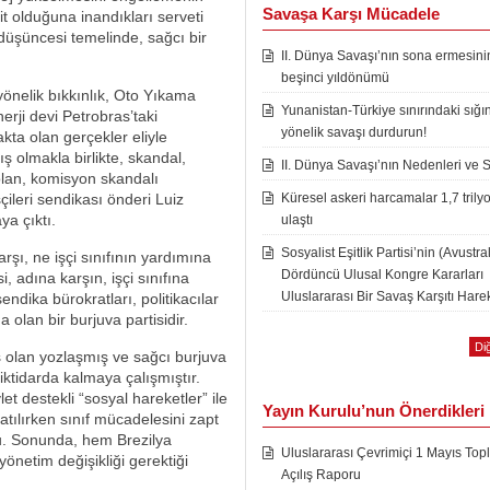
Savaşa Karşı Mücadele
t olduğuna inandıkları serveti
 düşüncesi temelinde, sağcı bir
II. Dünya Savaşı’nın sona ermesini
beşinci yıldönümü
yönelik bıkkınlık, Oto Yıkama
Yunanistan-Türkiye sınırındaki sığı
rji devi Petrobras’taki
yönelik savaşı durdurun!
kta olan gerçekler eliyle
ş olmakla birlikte, skandal,
II. Dünya Savaşı’nın Nedenleri ve 
olan, komisyon skandalı
ileri sendikası önderi Luiz
Küresel askeri harcamalar 1,7 trily
ya çıktı.
ulaştı
Sosyalist Eşitlik Partisi’nin (Avustra
şı, ne işçi sınıfının yardımına
Dördüncü Ulusal Kongre Kararları
, adına karşın, işçi sınıfına
Uluslararası Bir Savaş Karşıtı Harek
dika bürokratları, politikacılar
a olan bir burjuva partisidir.
Diğ
 olan yozlaşmış ve sağcı burjuva
 iktidarda kalmaya çalışmıştır.
t destekli “sosyal hareketler” ile
Yayın Kurulu’nun Önerdikleri
tılırken sınıf mücadelesini zapt
u. Sonunda, hem Brezilya
Uluslararası Çevrimiçi 1 Mayıs Topl
önetim değişikliği gerektiği
Açılış Raporu