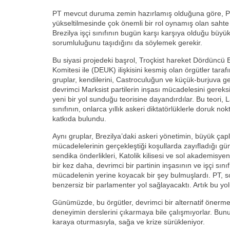
PT mevcut duruma zemin hazırlamış olduğuna göre, P
yükseltilmesinde çok önemli bir rol oynamış olan sahte
Brezilya işçi sınıfının bugün karşı karşıya olduğu büyük 
sorumluluğunu taşıdığını da söylemek gerekir.
Bu siyasi projedeki başrol, Troçkist hareket Dördüncü 
Komitesi ile (DEUK) ilişkisini kesmiş olan örgütler tara
gruplar, kendilerini, Castroculuğun ve küçük-burjuva geril
devrimci Marksist partilerin inşası mücadelesini gereks
yeni bir yol sunduğu teorisine dayandırdılar. Bu teori, 
sınıfının, onlarca yıllık askeri diktatörlüklerle doruk nok
katkıda bulundu.
Aynı gruplar, Brezilya’daki askeri yönetimin, büyük çapl
mücadelelerinin gerçekleştiği koşullarda zayıfladığı günl
sendika önderlikleri, Katolik kilisesi ve sol akademisyenle
bir kez daha, devrimci bir partinin inşasının ve işçi sınıf
mücadelenin yerine koyacak bir şey bulmuşlardı. PT, s
benzersiz bir parlamenter yol sağlayacaktı. Artık bu yol
Günümüzde, bu örgütler, devrimci bir alternatif önermek
deneyimin derslerini çıkarmaya bile çalışmıyorlar. Bun
karaya oturmasıyla, sağa ve krize sürükleniyor.