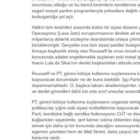
sorumlusu olduğu ve bu bencil kesimlerin kendilerine ai
asgari sosyal yardım programlarıyla yoksullara dağıttı
kudurganlığa yol açtı.
Halkın tüm kesimleri arasında bütün bir siyasi düzene 
Operasyonu (Lava Jato) soruşturmasının devlete ait ene
milyarlarca dolarlık sözleşme skandalında ortaya çıkma
körüklenmiştir. Gerçekte ona tüm siyasi partiler bulaşmı
firmaya başkanlık etmiş olan Rousseff ile onun önceli 
konusunda adaleti engellemekle suçlanan eski metal işç
Inacio Lula da Silva’nın devlet başkanlıkları altında orta
Rousseff ve PT, görevi kötüye kullanma suçlamasına kar
başvuracak durumdadır ne de buna isteklidir. İşçi Partisi
dayanmamaktadır. O, başlıca tabanı akademisyenler, sen
ve devlet görevlileri dahil üst orta sınıf unsurlar arasınd
PT, görevi kötüye kullanma suçlamasını organize etmiş
politikacılar yığını eski siyasi müttefiklerine başvurarak
Parti, kendisine bağlı sendika federasyonu CUT ve devle
bağlantıları sayesinde, sert kemer sıkma önlemleri daya
etmek için daha iyi bir konumda olacağını savunuyord
egemen çevreleri hem de Wall Street, daha çarpıcı bir y
kararına vardı.