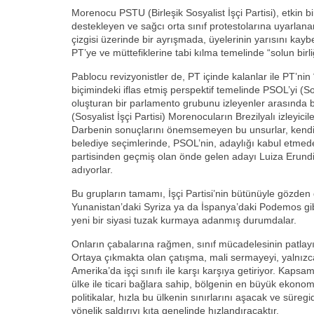
Morenocu PSTU (Birleşik Sosyalist İşçi Partisi), etkin
destekleyen ve sağcı orta sınıf protestolarına uyarlanan
çizgisi üzerinde bir ayrışmada, üyelerinin yarısını kaybett
PT’ye ve müttefiklerine tabi kılma temelinde “solun birl
Pablocu revizyonistler de, PT içinde kalanlar ile PT’ni
biçimindeki iflas etmiş perspektif temelinde PSOL’yi (S
oluşturan bir parlamento grubunu izleyenler arasında bö
(Sosyalist İşçi Partisi) Morenocuların Brezilyalı izleyicile
Darbenin sonuçlarını önemsemeyen bu unsurlar, kendile
belediye seçimlerinde, PSOL’nin, adaylığı kabul etmede
partisinden geçmiş olan önde gelen adayı Luiza Erun
adıyorlar.
Bu grupların tamamı, İşçi Partisi’nin bütünüyle gözden düş
Yunanistan’daki Syriza ya da İspanya’daki Podemos gibi
yeni bir siyasi tuzak kurmaya adanmış durumdalar.
Onların çabalarına rağmen, sınıf mücadelesinin patlay
Ortaya çıkmakta olan çatışma, mali sermayeyi, yalnızc
Amerika’da işçi sınıfı ile karşı karşıya getiriyor. Kapsa
ülke ile ticari bağlara sahip, bölgenin en büyük ekonomi
politikalar, hızla bu ülkenin sınırlarını aşacak ve süregi
yönelik saldırıyı kıta genelinde hızlandıracaktır.