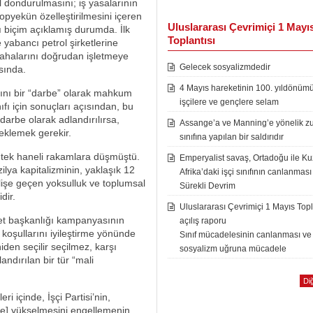
 dondurulmasını; iş yasalarının
 topyekün özelleştirilmesini içeren
Uluslararası Çevrimiçi 1 Mayı
ı biçim açıklamış durumda. İlk
Toplantısı
 yabancı petrol şirketlerine
 sahalarını doğrudan işletmeye
Gelecek sosyalizmdedir
sında.
4 Mayıs hareketinin 100. yıldönüm
sını bir “darbe” olarak mahkum
işçilere ve gençlere selam
ıfı için sonuçları açısından, bu
 darbe olarak adlandırılırsa,
Assange’a ve Manning’e yönelik zu
 eklemek gerekir.
sınıfına yapılan bir saldırıdır
 tek haneli rakamlara düşmüştü.
Emperyalist savaş, Ortadoğu ile K
lya kapitalizminin, yaklaşık 12
Afrika’daki işçi sınıfının canlanması
elişe geçen yoksulluk ve toplumsal
Sürekli Devrim
dir.
Uluslararası Çevrimiçi 1 Mayıs Topl
vlet başkanlığı kampanyasının
açılış raporu
 koşullarını iyileştirme yönünde
Sınıf mücadelesinin canlanması ve
den seçilir seçilmez, karşı
sosyalizm uğruna mücadele
andırılan bir tür “mali
Diğ
ri içinde, İşçi Partisi’nin,
lere] yükselmesini engellemenin