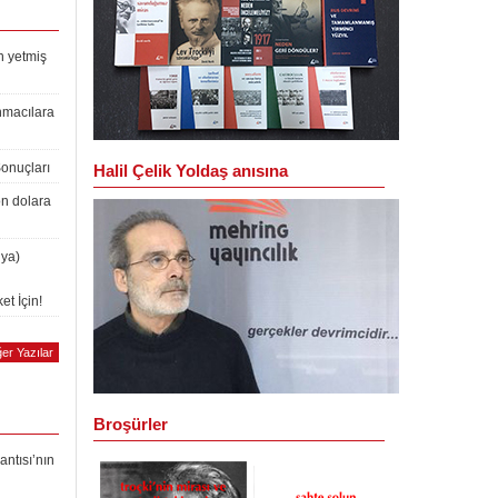
n yetmiş
nmacılara
Sonuçları
Halil Çelik Yoldaş anısına
on dolara
lya)
et İçin!
er Yazılar
Broşürler
antısı’nın