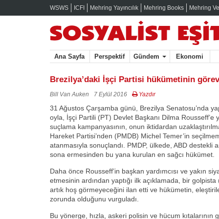
WSWS
ICFI
Mehring Yayıncılık
Mehring Books
Mehring Ve
Ana Sayfa
Perspektif
Gündem
Ekonomi
Brezilya’daki İşçi Partisi hükümetinin göre
Bill Van Auken
7 Eylül 2016
Yazdır
31 Ağustos Çarşamba günü, Brezilya Senatosu’nda yap
oyla, İşçi Partili (PT) Devlet Başkanı Dilma Rousseff’
suçlama kampanyasının, onun iktidardan uzaklaştırılm
Hareket Partisi’nden (PMDB) Michel Temer’in seçilmem
atanmasıyla sonuçlandı. PMDP, ülkede, ABD destekli as
sona ermesinden bu yana kurulan en sağcı hükümet.
Daha önce Rousseff’in başkan yardımcısı ve yakın siya
etmesinin ardından yaptığı ilk açıklamada, bir golpista
artık hoş görmeyeceğini ilan etti ve hükümetin, eleştir
zorunda olduğunu vurguladı.
Bu yönerge, hızla, askeri polisin ve hücum kıtalarının 