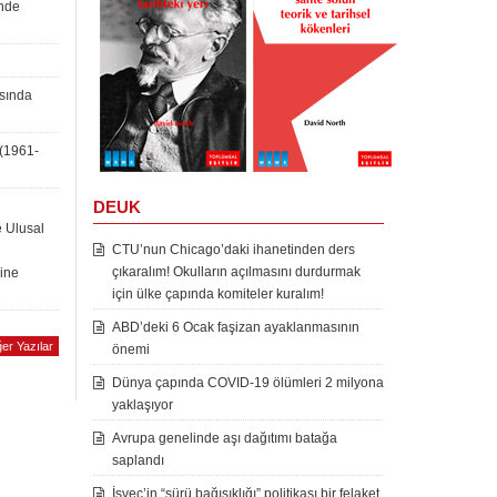
inde
asında
 (1961-
DEUK
e Ulusal
CTU’nun Chicago’daki ihanetinden ders
çıkaralım! Okulların açılmasını durdurmak
rine
için ülke çapında komiteler kuralım!
ABD’deki 6 Ocak faşizan ayaklanmasının
er Yazılar
önemi
Dünya çapında COVID-19 ölümleri 2 milyona
yaklaşıyor
Avrupa genelinde aşı dağıtımı batağa
saplandı
İsveç’in “sürü bağışıklığı” politikası bir felaket