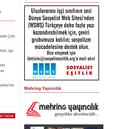
s
ünde Çinli
lüm, işçi
uzey
 ve
antısı’nın
Mehring Yayıncılık
er Yazılar