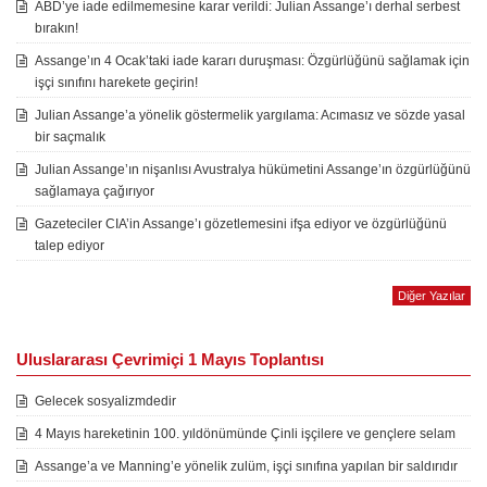
ABD’ye iade edilmemesine karar verildi: Julian Assange’ı derhal serbest
bırakın!
Assange’ın 4 Ocak’taki iade kararı duruşması: Özgürlüğünü sağlamak için
işçi sınıfını harekete geçirin!
Julian Assange’a yönelik göstermelik yargılama: Acımasız ve sözde yasal
bir saçmalık
Julian Assange’ın nişanlısı Avustralya hükümetini Assange’ın özgürlüğünü
sağlamaya çağırıyor
Gazeteciler CIA’in Assange’ı gözetlemesini ifşa ediyor ve özgürlüğünü
talep ediyor
Diğer Yazılar
Uluslararası Çevrimiçi 1 Mayıs Toplantısı
Gelecek sosyalizmdedir
4 Mayıs hareketinin 100. yıldönümünde Çinli işçilere ve gençlere selam
Assange’a ve Manning’e yönelik zulüm, işçi sınıfına yapılan bir saldırıdır