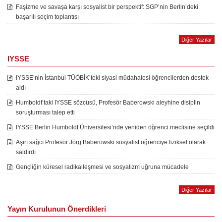
Faşizme ve savaşa karşı sosyalist bir perspektif: SGP’nin Berlin’deki
başarılı seçim toplantısı
Diğer Yazılar
IYSSE
IYSSE’nin İstanbul TÜÖBİK’teki siyasi müdahalesi öğrencilerden destek
aldı
Humboldt’taki IYSSE sözcüsü, Profesör Baberowski aleyhine disiplin
soruşturması talep etti
IYSSE Berlin Humboldt Üniversitesi’nde yeniden öğrenci meclisine seçildi
Aşırı sağcı Profesör Jörg Baberowski sosyalist öğrenciye fiziksel olarak
saldırdı
Gençliğin küresel radikalleşmesi ve sosyalizm uğruna mücadele
Diğer Yazılar
Yayın Kurulunun Önerdikleri