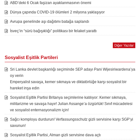
ABD’deki 6 Ocak faşizan ayaklanmasının önemi
Dünya çapında COVID-19 ölümleri 2 milyona yaklaşıyor
Avrupa genelinde aşı dağıtımı batağa saplandı
İsveç’in “sürü bağışıklığı” politikası bir felaket yarattı
Diğer Yazılar
Sosyalist Eşitlik Partileri
Sri Lanka devlet başkanlığı seçiminde SEP adayı Pani Wijesiriwardena’ya
oy verin
Emperyalist savaşa, kemer sıkmaya ve diktatörlüğe karşı sosyalist bir
hareket inşa edin
Sosyalist Eşitlik Partisi Britanya seçimlerine katılıyor: Kemer sıkmaya,
militarizme ve savaşa hayır! Julian Assange’a özgürlük! Sınıf mücadelesi
ve sosyalist enternasyonalizm için!
Sağcı komployu durdurun! Verfassungsschutz gizli servisine karşı SGP’yi
savunun!
Sosyalist Eşitlik Partisi, Alman gizli servisine dava açtı