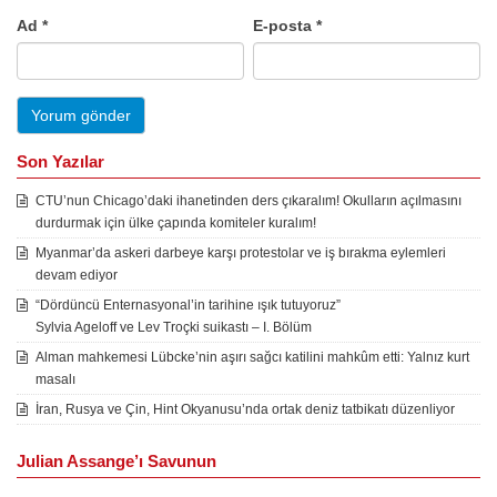
Ad
*
E-posta
*
Son Yazılar
CTU’nun Chicago’daki ihanetinden ders çıkaralım! Okulların açılmasını
durdurmak için ülke çapında komiteler kuralım!
Myanmar’da askeri darbeye karşı protestolar ve iş bırakma eylemleri
devam ediyor
“Dördüncü Enternasyonal’in tarihine ışık tutuyoruz”
Sylvia Ageloff ve Lev Troçki suikastı – I. Bölüm
Alman mahkemesi Lübcke’nin aşırı sağcı katilini mahkûm etti: Yalnız kurt
masalı
İran, Rusya ve Çin, Hint Okyanusu’nda ortak deniz tatbikatı düzenliyor
Julian Assange’ı Savunun