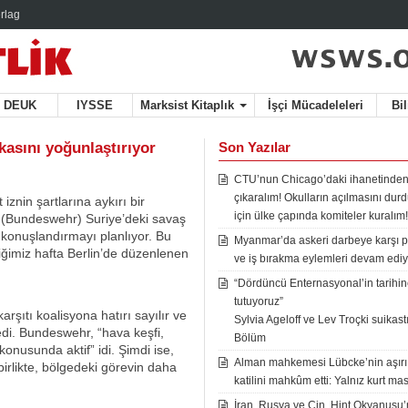
rlag
DEUK
IYSSE
Marksist Kitaplık
İşçi Mücadeleleri
Bi
asını yoğunlaştırıyor
Son Yazılar
CTU’nun Chicago’daki ihanetinden
çıkaralım! Okulların açılmasını du
nin şartlarına aykırı bir
için ülke çapında komiteler kuralım!
n (Bundeswehr) Suriye’deki savaş
 konuşlandırmayı planlıyor. Bu
Myanmar’da askeri darbeye karşı p
iğimiz hafta Berlin’de düzenlenen
ve iş bırakma eylemleri devam ediy
“Dördüncü Enternasyonal’in tarihine
tutuyoruz”
karşıtı koalisyona hatırı sayılır ve
Sylvia Ageloff ve Lev Troçki suikastı 
ledi. Bundeswehr, “hava keşfi,
Bölüm
 konusunda aktif” idi. Şimdi ise,
Alman mahkemesi Lübcke’nin aşırı
birlikte, bölgedeki görevin daha
katilini mahkûm etti: Yalnız kurt mas
İran, Rusya ve Çin, Hint Okyanusu’