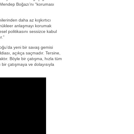
ül Mendep Boğazı’nı “koruması
ilerinden daha az kışkırtıcı
n nükleer anlaşmayı korumak
esel politikasını sessizce kabul
r.”
oğu’da yeni bir savaş gemisi
diası, açıkça saçmadır. Tersine,
aktır. Böyle bir çatışma, hızla tüm
ı bir çatışmaya ve dolayısıyla