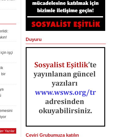
ildi:
akın!
Duyuru
çin işçi
ik
 bir
lya
ü
lemesini
iyor
er Yazılar
Çeviri Grubumuza katılın