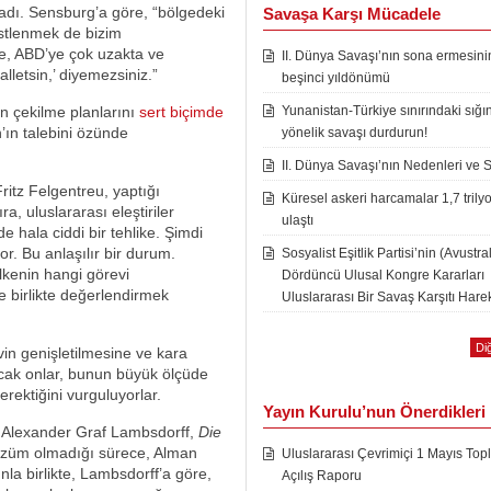
uladı. Sensburg’a göre, “bölgedeki
Savaşa Karşı Mücadele
stlenmek de bizim
e, ABD’ye çok uzakta ve
II. Dünya Savaşı’nın sona ermesini
letsin,’ diyemezsiniz.”
beşinci yıldönümü
n çekilme planlarını
sert biçimde
Yunanistan-Türkiye sınırındaki sığı
ın talebini özünde
yönelik savaşı durdurun!
II. Dünya Savaşı’nın Nedenleri ve 
itz Felgentreu, yaptığı
Küresel askeri harcamalar 1,7 trily
a, uluslararası eleştiriler
ulaştı
e hala ciddi bir tehlike. Şimdi
r. Bu anlaşılır bir durum.
Sosyalist Eşitlik Partisi’nin (Avustra
lkenin hangi görevi
Dördüncü Ulusal Kongre Kararları
le birlikte değerlendirmek
Uluslararası Bir Savaş Karşıtı Harek
Diğ
vin genişletilmesine ve kara
Ancak onlar, bunun büyük ölçüde
rektiğini vurguluyorlar.
Yayın Kurulu’nun Önerdikleri
i Alexander Graf Lambsdorff,
Die
 çözüm olmadığı sürece, Alman
Uluslararası Çevrimiçi 1 Mayıs Topl
la birlikte, Lambsdorff’a göre,
Açılış Raporu