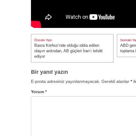
Yazı
Önceki Yazı
Sonraki Ya
gezinmesi
Basra Körfezi’nde olduğu iddia edilen
ABD gene
Önceki Yazı:
Sonraki Ya
olayın ardından, AB güçleri İran’ı tehdit
toplama k
ediyor
Bir yanıt yazın
E-posta adresiniz yayınlanmayacak.
Gerekli alanlar
*
il
Yorum
*