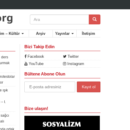
lim – Kültür
Arşiv
Yayınlar
İletişim
Bizi Takip Edin
Facebook
Twitter
 ders
rdurmak
YouTube
Instagram
Bültene Abone Olun
rotestolar
or
 ışık
– I.
Bize ulaşın!
 sağcı
alı
nda ortak