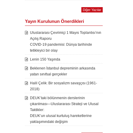
Diğer Yazılar
Yayın Kurulunun Önerdikleri
Uluslararası Çevrimiçi 1 Mayıs Toplantısı’nın
Açılış Raporu
COVID-19 pandemisi: Dünya tarihinde
tetikleyici bir olay
Lenin 150 Yaşında
Beklenen İstanbul depreminin arkasında
yatan sınıfsal gerçekler
Halil Çelik: Bir sosyalizm savaşçısı (1961-
2018)
DEUK’taki bölünmenin derslerinin
çıkarılması—Uluslararası Strateji ve Ulusal
Taktikler:
DEUK’un ulusal kurtuluş hareketlerine
yaklaşımındaki değişim