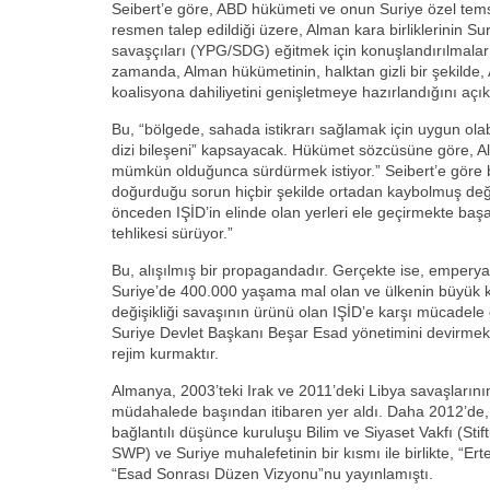
Seibert’e göre, ABD hükümeti ve onun Suriye özel temsi
resmen talep edildiği üzere, Alman kara birliklerinin Su
savaşçıları (YPG/SDG) eğitmek için konuşlandırılmaları
zamanda, Alman hükümetinin, halktan gizli bir şekilde, 
koalisyona dahiliyetini genişletmeye hazırlandığını açı
Bu, “bölgede, sahada istikrarı sağlamak için uygun olab
dizi bileşeni” kapsayacak. Hükümet sözcüsüne göre, A
mümkün olduğunca sürdürmek istiyor.” Seibert’e göre bir
doğurduğu sorun hiçbir şekilde ortadan kaybolmuş değil
önceden IŞİD’in elinde olan yerleri ele geçirmekte başa
tehlikesi sürüyor.”
Bu, alışılmış bir propagandadır. Gerçekte ise, emperyali
Suriye’de 400.000 yaşama mal olan ve ülkenin büyük 
değişikliği savaşının ürünü olan IŞİD’e karşı mücadele 
Suriye Devlet Başkanı Beşar Esad yönetimini devirmek 
rejim kurmaktır.
Almanya, 2003’teki Irak ve 2011’deki Libya savaşlarının
müdahalede başından itibaren yer aldı. Daha 2012’de, 
bağlantılı düşünce kuruluşu Bilim ve Siyaset Vakfı (Stif
SWP) ve Suriye muhalefetinin bir kısmı ile birlikte, “Er
“Esad Sonrası Düzen Vizyonu”nu yayınlamıştı.