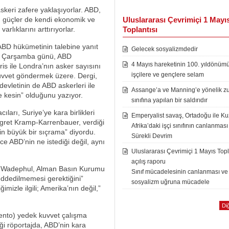
skeri zafere yaklaşıyorlar. ABD,
alı güçler de kendi ekonomik ve
Uluslararası Çevrimiçi 1 Mayı
arlıklarını arttırıyorlar.
Toplantısı
ABD hükümetinin talebine yanıt
Gelecek sosyalizmdedir
er. Çarşamba günü, ABD
4 Mayıs hareketinin 100. yıldönüm
is ile Londra’nın asker sayısını
işçilere ve gençlere selam
 kuvvet göndermek üzere. Dergi,
devletinin de ABD askerleri ile
Assange’a ve Manning’e yönelik zu
 kesin” olduğunu yazıyor.
sınıfına yapılan bir saldırıdır
ları, Suriye’ye kara birlikleri
Emperyalist savaş, Ortadoğu ile K
ret Kramp-Karrenbauer, verdiği
Afrika’daki işçi sınıfının canlanması
için büyük bir sıçrama” diyordu.
Sürekli Devrim
 ABD’nin ne istediği değil, aynı
Uluslararası Çevrimiçi 1 Mayıs Topl
açılış raporu
 Wadephul, Alman Basın Kurumu
Sınıf mücadelesinin canlanması ve
reddedilmemesi gerektiğini”
sosyalizm uğruna mücadele
mizle ilgili; Amerika’nın değil,”
Diğ
nto) yedek kuvvet çalışma
iği röportajda, ABD’nin kara