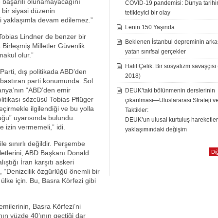
e başarılı olunamayacağını
COVID-19 pandemisi: Dünya tarih
bir siyasi düzenin
tetikleyici bir olay
eki yaklaşımla devam edilemez.”
Lenin 150 Yaşında
 Tobias Lindner de benzer bir
Beklenen İstanbul depreminin ark
 Birleşmiş Milletler Güvenlik
yatan sınıfsal gerçekler
makul olur.”
Halil Çelik: Bir sosyalizm savaşçısı
Parti, dış politikada ABD’den
2018)
e bastıran parti konumunda. Sol
manya’nın “ABD’den emir
DEUK’taki bölünmenin derslerinin
litikası sözcüsü Tobias Pflüger
çıkarılması—Uluslararası Strateji v
çirmekle ilgilendiği ve bu yolla
Taktikler:
duğu” uyarısında bulundu.
DEUK’un ulusal kurtuluş hareketle
 izin vermemeli,” idi.
yaklaşımındaki değişim
le sınırlı değildir. Perşembe
letlerini, ABD Başkanı Donald
Diğ
tığı İran karşıtı askeri
, “Denizcilik özgürlüğü önemli bir
 ülke için. Bu, Basra Körfezi gibi
milerinin, Basra Körfezi’ni
ın yüzde 40’ının geçtiği dar