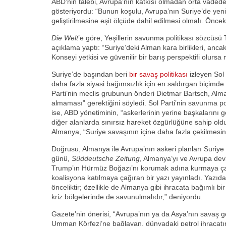
ABD’nin talebi, Avrupa’nın katkısı olmadan orta vaded
gösteriyordu: “Bunun koşulu, Avrupa’nın Suriye’de yeni 
geliştirilmesine eşit ölçüde dahil edilmesi olmalı. Önc
Die Welt
’e göre, Yeşillerin savunma politikası sözcüsü
açıklama yaptı: “Suriye’deki Alman kara birlikleri, ancak
Konseyi yetkisi ve güvenilir bir barış perspektifi olursa 
Suriye’de başından beri
bir savaş politikası
izleyen Sol 
daha fazla siyasi bağımsızlık için en saldırgan biçimd
Parti’nin meclis grubunun önderi Dietmar Bartsch, Al
almaması” gerektiğini söyledi. Sol Parti’nin savunma po
ise, ABD yönetiminin, “askerlerinin yerine başkalarını ge
diğer alanlarda sınırsız hareket özgürlüğüne sahip ol
Almanya, “Suriye savaşının içine daha fazla çekilmesine
Doğrusu, Almanya ile Avrupa’nın askeri planları Suriye i
günü,
Süddeutsche Zeitung
, Almanya’yı ve Avrupa dev
Trump’ın Hürmüz Boğazı’nı korumak adına kurmaya çalış
koalisyona katılmaya çağıran bir yazı yayınladı. Yazıda
önceliktir; özellikle de Almanya gibi ihracata bağımlı bir
kriz bölgelerinde de savunulmalıdır,” deniyordu.
Gazete’nin önerisi, “Avrupa’nın ya da Asya’nın savaş ge
Umman Körfezi’ne bağlayan, dünyadaki petrol ihracatın