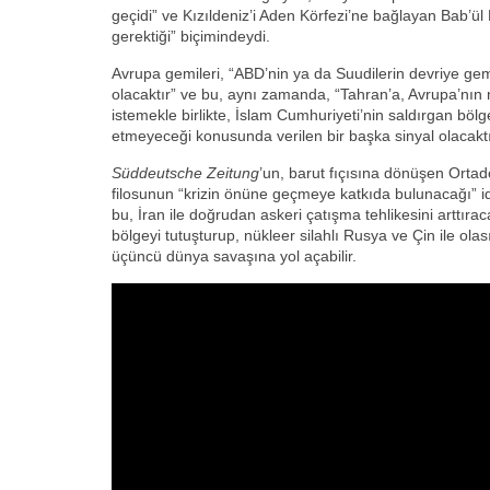
geçidi” ve Kızıldeniz’i Aden Körfezi’ne bağlayan Bab’
gerektiği” biçimindeydi.
Avrupa gemileri, “ABD’nin ya da Suudilerin devriye gem
olacaktır” ve bu, aynı zamanda, “Tahran’a, Avrupa’nı
istemekle birlikte, İslam Cumhuriyeti’nin saldırgan bölg
etmeyeceği konusunda verilen bir başka sinyal olacaktı
Süddeutsche Zeitung
’un, barut fıçısına dönüşen Ortad
filosunun “krizin önüne geçmeye katkıda bulunacağı” id
bu, İran ile doğrudan askeri çatışma tehlikesini arttırac
bölgeyi tutuşturup, nükleer silahlı Rusya ve Çin ile olas
üçüncü dünya savaşına yol açabilir.