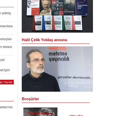
n yetmiş
nmacılara
Sonuçları
Halil Çelik Yoldaş anısına
on dolara
lya)
et İçin!
er Yazılar
Broşürler
antısı’nın