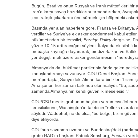
Bugün, Esad ve onun Rusyalı ve İranlı müttefikleri bir a
İran’a karşı savaş hazırlıklarını tırmandırırken, Avrup
jeostratejik çıkarlarını öne sürmek için bölgedeki askeri v
Basında yer alan haberlere göre, Fransa ve Britanya, 
verdiler ve Suriye’ye ek asker göndermeyi kabul ettil
hükümetinden bir temsilci,
Foreign Policy
dergisine, Par
yüzde 10-15 arttıracağını söyledi. İtalya da ek silahlı
bir başka kaynağa dayanarak, bir dizi Balkan ve Baltık 
yer değiştirmek üzere asker göndermesinin “neredeyse
Almanya’da da, hükümet partilerinin önde gelen politikacı
konuşlandırmayı savunuyor. CDU Genel Başkanı Anneg
bir röportajda, Suriye’deki Alman kara birlikleri “bizim 
Ama şunun her zaman farkında olunmalıydı: “Bu, sadece
zamanda Almanya’nın kendi güvenlik meselesidir.”
CDU/CSU meclis grubunun başkan yardımcısı Johann
temsilcilerine, Washington’ın talebinin “refleks olarak 
söyledi. Wadephul, ne de olsa, “bu bölge, bizim güvenliği
diye ekliyordu.
CDU’nun savunma uzmanı ve Bundestag’daki (parlame
grubu RAG’ın başkanı Patrick Sensburg,
Focus
’a verd