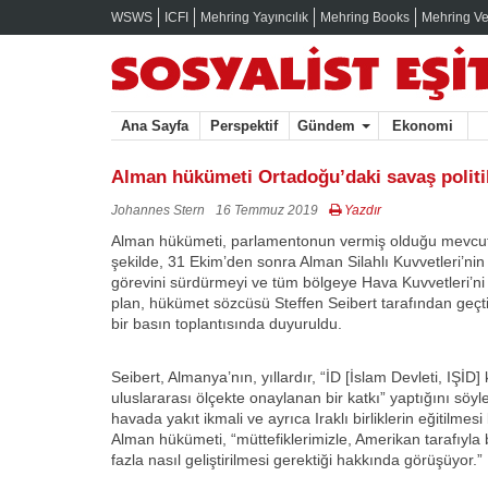
WSWS
ICFI
Mehring Yayıncılık
Mehring Books
Mehring Ve
Ana Sayfa
Perspektif
Gündem
Ekonomi
Alman hükümeti Ortadoğu’daki savaş politik
Johannes Stern
16 Temmuz 2019
Yazdır
Alman hükümeti, parlamentonun vermiş olduğu mevcut iz
şekilde, 31 Ekim’den sonra Alman Silahlı Kuvvetleri’ni
görevini sürdürmeyi ve tüm bölgeye Hava Kuvvetleri’ni
plan, hükümet sözcüsü Steffen Seibert tarafından geçt
bir basın toplantısında duyuruldu.
Seibert, Almanya’nın, yıllardır, “İD [İslam Devleti, IŞİD] 
uluslararası ölçekte onaylanan bir katkı” yaptığını söy
havada yakıt ikmali ve ayrıca Iraklı birliklerin eğitilmesi
Alman hükümeti, “müttefiklerimizle, Amerikan tarafıyla 
fazla nasıl geliştirilmesi gerektiği hakkında görüşüyor.”