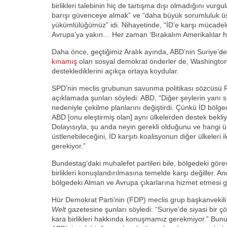
birlikleri talebinin hiç de tartışma dışı olmadığını vurg
barışı güvenceye almak” ve “daha büyük sorumluluk ü
yükümlülüğümüz” idi. Nihayetinde, “İD’e karşı mücadel
Avrupa’ya yakın… Her zaman ‘Bırakalım Amerikalılar hal
Daha önce, geçtiğimiz Aralık ayında, ABD’nin Suriye’de
kınamış
olan sosyal demokrat önderler de, Washington’
desteklediklerini açıkça ortaya koydular.
SPD’nin meclis grubunun savunma politikası sözcüsü Fr
açıklamada şunları söyledi: ABD, “Diğer şeylerin yanı sır
nedeniyle çekilme planlarını değiştirdi. Çünkü İD bölged
ABD [onu eleştirmiş olan] aynı ülkelerden destek bekliyo
Dolayısıyla, şu anda neyin gerekli olduğunu ve hangi ü
üstlenebileceğini, İD karşıtı koalisyonun diğer ülkeleri i
gerekiyor.”
Bundestag’daki muhalefet partileri bile, bölgedeki göre
birlikleri konuşlandırılmasına temelde karşı değiller. 
bölgedeki Alman ve Avrupa çıkarlarına hizmet etmesi ge
Hür Demokrat Parti’nin (FDP) meclis grup başkanvekil
Welt
gazetesine şunları söyledi: “Suriye’de siyasi bir
kara birlikleri hakkında konuşmamız gerekmiyor.” Bunun