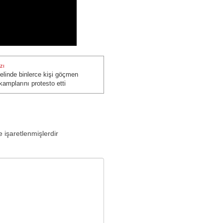
zı
linde binlerce kişi göçmen
zı:
amplarını protesto etti
e işaretlenmişlerdir