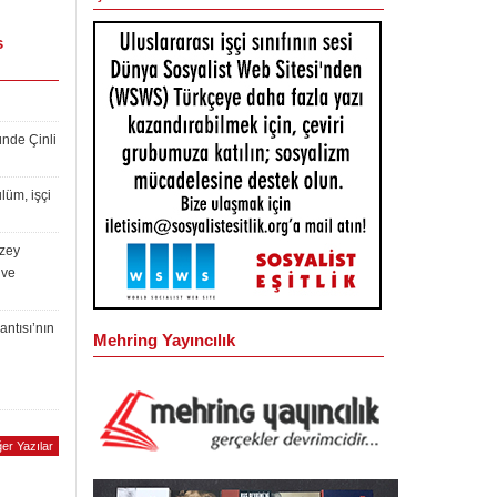
s
ünde Çinli
lüm, işçi
uzey
 ve
antısı’nın
Mehring Yayıncılık
er Yazılar