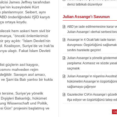
lcisi James Jeffrey tarafından
deniz tatbikatı düzenliyor
riye’nin kuzeyindeki Kürt
 planlanmıyor. Seibert, aynı
Julian Assange’ı Savunun
ABD önderliğindeki IŞİD karşıtı
kça ortaya koydu.
ABD’ye iade edilmemesine karar ver
ilecek hem askeri hem sivil bir
Julian Assange’ı derhal serbest bır
lmanya, “önceki önlemlerimizi
Assange’ın 4 Ocak’taki iade kararı
 şey açıktı: “İslam Devleti’nin
duruşması: Özgürlüğünü sağlamak i
. Koalisyon, Suriye’de ve Irak’ta
sınıfını harekete geçirin!
rıya ulaştı. Fakat İslam Devleti
Julian Assange’a yönelik göstermel
yargılama: Acımasız ve sözde yasal
st güçlerin asıl kaygısı,
saçmalık
kısmını mahveden rejim
değildir. Savaşın asıl amacı,
Julian Assange’ın nişanlısı Avustra
ve Şam’da Batı yanlısı bir kukla
hükümetini Assange’ın özgürlüğün
sağlamaya çağırıyor
 tersine, Suriye’ye yönelik
Gazeteciler CIA’in Assange’ı gözet
Dışişleri Bakanlığı, hükümet
ifşa ediyor ve özgürlüğünü talep ed
tung Wissenschaft und Politik,
tesi Gün” projesini başlatmış ve
Diğ