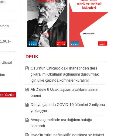
inde
asında
 (1961-
DEUK
e Ulusal
CTU’nun Chicago’daki ihanetinden ders
çıkaralım! Okulların açılmasını durdurmak
rine
için ülke çapında komiteler kuralım!
ABD’deki 6 Ocak faşizan ayaklanmasının
er Yazılar
önemi
Dünya çapında COVID-19 ölümleri 2 milyona
yaklaşıyor
Avrupa genelinde aşı dağıtımı batağa
saplandı
İsveç’in “sürü bağışıklığı” politikası bir felaket