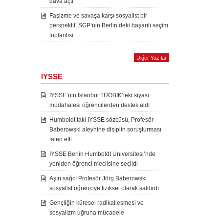
dava açtı
Faşizme ve savaşa karşı sosyalist bir
perspektif: SGP’nin Berlin’deki başarılı seçim
toplantısı
Diğer Yazılar
IYSSE
IYSSE’nin İstanbul TÜÖBİK’teki siyasi
müdahalesi öğrencilerden destek aldı
Humboldt’taki IYSSE sözcüsü, Profesör
Baberowski aleyhine disiplin soruşturması
talep etti
IYSSE Berlin Humboldt Üniversitesi’nde
yeniden öğrenci meclisine seçildi
Aşırı sağcı Profesör Jörg Baberowski
sosyalist öğrenciye fiziksel olarak saldırdı
Gençliğin küresel radikalleşmesi ve
sosyalizm uğruna mücadele