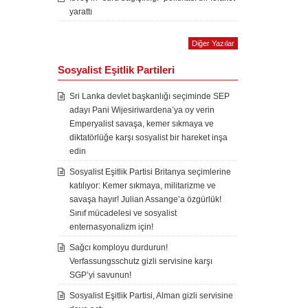
yarattı
Diğer Yazılar
Sosyalist Eşitlik Partileri
Sri Lanka devlet başkanlığı seçiminde SEP
adayı Pani Wijesiriwardena’ya oy verin
Emperyalist savaşa, kemer sıkmaya ve
diktatörlüğe karşı sosyalist bir hareket inşa
edin
Sosyalist Eşitlik Partisi Britanya seçimlerine
katılıyor: Kemer sıkmaya, militarizme ve
savaşa hayır! Julian Assange’a özgürlük!
Sınıf mücadelesi ve sosyalist
enternasyonalizm için!
Sağcı komployu durdurun!
Verfassungsschutz gizli servisine karşı
SGP’yi savunun!
Sosyalist Eşitlik Partisi, Alman gizli servisine