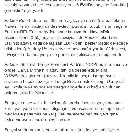
listesini yayımladı ve “esas tavsiyemiz 8 Eylül’de seçime [sandığa]
gitmektir,” diye yazdı.
Rabkor.Ru
, 45 durumun 30’unda açıkça ya da üstü kapalı olarak
Navalni ile aynı adayları destekledi. Bunların büyük kısmı, seçime
Stalinist RFKP’nin aday listesinde katılıyordu. Navalni’nin
ekibininkilerle örtüşmeyen bir tavsiyesinde
Rabkor
, okurlarını
Stalinist adaya değil de faşizan LDPR’den “beklenmedik derecede
etkili” dediği Andrey Petrov’a oy vermeye çağırıyordu. Web sitesi,
tavsiyelerinde, adayın ya da partisinin politikalarına değinmedi.
Rabkor
, Stalinist Birleşik Komünist Parti’nin (OKP) eş kurucusu ve
önderi Darya Mitina’nın adaylığını da destekledi. Mitina,
WSWS’nin teşhir ettiği üzere, Kremlin’le, seçim kampanyası
sırasında birçok kez ziyaret ettiği Rusya destekli Doğu Ukraynalı
ayrılıkçılarla ve ayrıca aşırı sağcı güçlerle sıkı bağları bulunan
onlarca yıllık bir Stalinisttir.
Bu güçlerin sosyalist bir işçi sınıfı hareketinin ortaya çıkmasına
karşı yan yana dizilmesi, oligarşinin ve uşaklarının bir toplumsal
mücadele patlamasına karşı ileri derecede hazırlık yaptığına
ilişkin bir uyarı olarak anlaşılmalıdır.
Sosyal ve demokratik hakları uğruna mücadeleye bağlı işçiler,