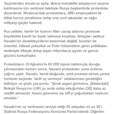
Seçimlerden önceki iyi ayda, liberal muhalefet adaylarının seçime
katılmasına izin verilmesi talebiyle Rusya başkentinde protestolar
düzenlendi. Moskova’daki protestolara, ABD emperyalizmi ile
ittifak kurma yönelimine sahip orta sınıf tabakalar ve sağcı
milliyetçi güçler hakimdi.
Rus yetkiler, kentin bir kısmını fiilen savaş alanına çevirecek
büyüklükte kasıtlı bir baskı sahneye koydular. Amaçları sadece
Navalni’nin destekleyicilerini bastırmak değildi; bundan da
önemlisi, kitlesel yoksulluk ve Putin hükümetinin gerici politikaları
nedeniyle öfkeyle dolup taşan milyonlarca işçinin ve gencin
gözünü korkutmaktı.
Protestoların 10 Ağustos’ta 60.000 kişinin katılımıyla doruğa
çıkmasından hemen sonra, Navalni protestoları sona erdirme
çağrısı yaptı. Navalni, kendi bloğunda, artık protesto etmek yerine
herkesin seçimde “akıllı oy vermeye” odaklanması gerektiğini
belirtiyor ve şöyle yazıyordu: “Şimdi asgari görevimiz, [iktidardaki]
Birleşik Rusya’nın (UR) şu anda sahip olduğundan [38] daha az
vekillik almasıdır. Azami görevimiz ise UR’yi çoğunluktan mahrum
etmektir.”
Navalni’nin oy verilmesini tavsiye ettiği 45 adaydan en az 35’i
Stalinist Rusya Federasyonu Komünist Partisi’ndendi. Diğerleri