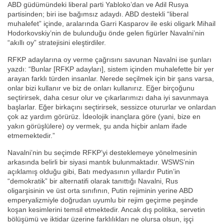
ABD güdümündeki liberal parti Yabloko’dan ve Adil Rusya
partisinden; biri ise bağımsız adaydı. ABD destekli “liberal
muhalefet” içinde, aralarında Garri Kasparov ile eski oligark Mihail
Hodorkovskiy’nin de bulunduğu önde gelen figürler Navalni’nin
“akıllı oy” stratejisini eleştirdiler.
RFKP adaylarına oy verme çağrısını savunan Navalni ise şunları
yazdı: “Bunlar [RFKP adayları], sistem içinden muhalefette bir yer
arayan farklı türden insanlar. Nerede seçilmek için bir şans varsa,
onlar bizi kullanır ve biz de onları kullanırız. Eğer birçoğunu
seçtirirsek, daha cesur olur ve çıkarlarımızı daha iyi savunmaya
başlarlar. Eğer birkaçını seçtirirsek, sessizce otururlar ve onlardan
çok az yardım görürüz. İdeolojik inançlara göre (yani, bize en
yakın görüşlülere) oy vermek, şu anda hiçbir anlam ifade
etmemektedir.”
Navalni’nin bu seçimde RFKP’yi desteklemeye yönelmesinin
arkasında belirli bir siyasi mantık bulunmaktadır. WSWS’nin
açıklamış olduğu gibi, Batı medyasının yıllardır Putin’in
“demokratik” bir alternatifi olarak tanıttığı Navalni, Rus
oligarşisinin ve üst orta sınıfının, Putin rejiminin yerine ABD
emperyalizmiyle doğrudan uyumlu bir rejim geçirme peşinde
koşan kesimlerini temsil etmektedir. Ancak dış politika, servetin
bölüşümü ve iktidar üzerine farklılıkları ne olursa olsun, işçi