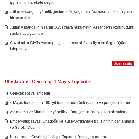
işçi sınıfını harekete geçirin!
Julian Assange’a yönelik göstermelik yargılama: Acımasız ve sözde yasal
bir saçmalık
Julian Assange’ın nişanlısı Avustralya hükümetini Assange’ın özgürlüğünü
sağlamaya çağırıyor
Gazeteciler CIA’in Assange’ı gözetlemesini ifşa ediyor ve özgürlüğünü
talep ediyor
Diğer Yazılar
Uluslararası Çevrimiçi 1 Mayıs Toplantısı
Gelecek sosyalizmdedir
4 Mayıs hareketinin 100. yıldönümünde Çinli işçilere ve gençlere selam
Assange’a ve Manning’e yönelik zulüm, işçi sınıfına yapılan bir saldırıdır
Emperyalist savaş, Ortadoğu ile Kuzey Afrika’daki işçi sınıfının canlanması
ve Sürekli Devrim
Uluslararası Çevrimiçi 1 Mayıs Toplantısı’nın açılış raporu