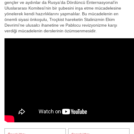
gençler ve aydınlar da Rusya’da Dördüncü Enternasyonal’in
Uluslararası Komitesi’nin bir şubesini inşa etme mücadelesine
yönelerek kendi hazırlıklarını yapmalılar. Bu mücadelenin en
önemli siyasi önkoşulu, Troçkist hareketin Stalinizmin Ekim
Devrimi’ne ulusalcı ihanetine ve Pablocu revizyonizme karşı
verdiği mücadelenin derslerinin özümsenmesidir.
Yazı