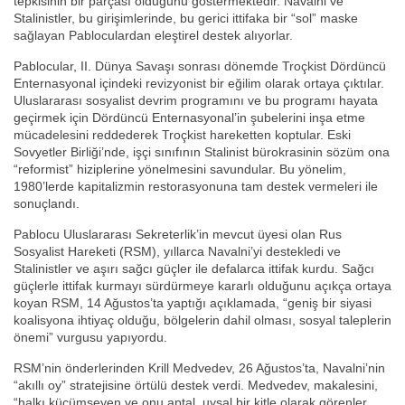
tepkisinin bir parçası olduğunu göstermektedir. Navalni ve
Stalinistler, bu girişimlerinde, bu gerici ittifaka bir “sol” maske
sağlayan Pabloculardan eleştirel destek alıyorlar.
Pablocular, II. Dünya Savaşı sonrası dönemde Troçkist Dördüncü
Enternasyonal içindeki revizyonist bir eğilim olarak ortaya çıktılar.
Uluslararası sosyalist devrim programını ve bu programı hayata
geçirmek için Dördüncü Enternasyonal’in şubelerini inşa etme
mücadelesini reddederek Troçkist hareketten koptular. Eski
Sovyetler Birliği’nde, işçi sınıfının Stalinist bürokrasinin sözüm ona
“reformist” hiziplerine yönelmesini savundular. Bu yönelim,
1980’lerde kapitalizmin restorasyonuna tam destek vermeleri ile
sonuçlandı.
Pablocu Uluslararası Sekreterlik’in mevcut üyesi olan Rus
Sosyalist Hareketi (RSM), yıllarca Navalni’yi destekledi ve
Stalinistler ve aşırı sağcı güçler ile defalarca ittifak kurdu. Sağcı
güçlerle ittifak kurmayı sürdürmeye kararlı olduğunu açıkça ortaya
koyan RSM, 14 Ağustos’ta yaptığı açıklamada, “geniş bir siyasi
koalisyona ihtiyaç olduğu, bölgelerin dahil olması, sosyal taleplerin
önemi” vurgusu yapıyordu.
RSM’nin önderlerinden Krill Medvedev, 26 Ağustos’ta, Navalni’nin
“akıllı oy” stratejisine örtülü destek verdi. Medvedev, makalesini,
“halkı küçümseyen ve onu aptal, uysal bir kitle olarak görenler …