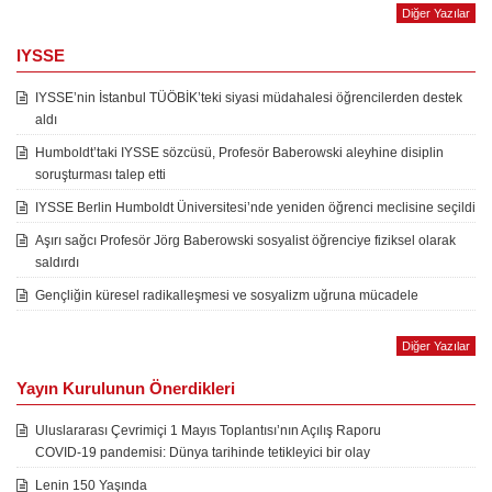
Diğer Yazılar
IYSSE
IYSSE’nin İstanbul TÜÖBİK’teki siyasi müdahalesi öğrencilerden destek
aldı
Humboldt’taki IYSSE sözcüsü, Profesör Baberowski aleyhine disiplin
soruşturması talep etti
IYSSE Berlin Humboldt Üniversitesi’nde yeniden öğrenci meclisine seçildi
Aşırı sağcı Profesör Jörg Baberowski sosyalist öğrenciye fiziksel olarak
saldırdı
Gençliğin küresel radikalleşmesi ve sosyalizm uğruna mücadele
Diğer Yazılar
Yayın Kurulunun Önerdikleri
Uluslararası Çevrimiçi 1 Mayıs Toplantısı’nın Açılış Raporu
COVID-19 pandemisi: Dünya tarihinde tetikleyici bir olay
Lenin 150 Yaşında