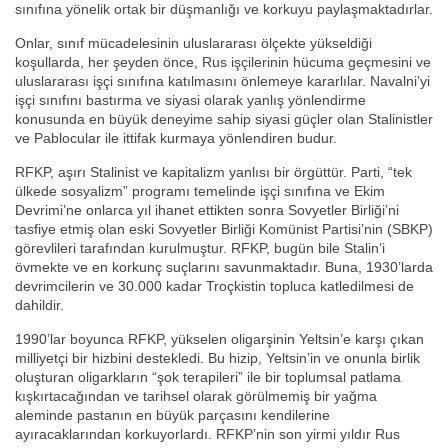
sınıfına yönelik ortak bir düşmanlığı ve korkuyu paylaşmaktadırlar.
Onlar, sınıf mücadelesinin uluslararası ölçekte yükseldiği
koşullarda, her şeyden önce, Rus işçilerinin hücuma geçmesini ve
uluslararası işçi sınıfına katılmasını önlemeye kararlılar. Navalni’yi
işçi sınıfını bastırma ve siyasi olarak yanlış yönlendirme
konusunda en büyük deneyime sahip siyasi güçler olan Stalinistler
ve Pablocular ile ittifak kurmaya yönlendiren budur.
RFKP, aşırı Stalinist ve kapitalizm yanlısı bir örgüttür. Parti, “tek
ülkede sosyalizm” programı temelinde işçi sınıfına ve Ekim
Devrimi’ne onlarca yıl ihanet ettikten sonra Sovyetler Birliği’ni
tasfiye etmiş olan eski Sovyetler Birliği Komünist Partisi’nin (SBKP)
görevlileri tarafından kurulmuştur. RFKP, bugün bile Stalin’i
övmekte ve en korkunç suçlarını savunmaktadır. Buna, 1930’larda
devrimcilerin ve 30.000 kadar Troçkistin topluca katledilmesi de
dahildir.
1990’lar boyunca RFKP, yükselen oligarşinin Yeltsin’e karşı çıkan
milliyetçi bir hizbini destekledi. Bu hizip, Yeltsin’in ve onunla birlik
oluşturan oligarkların “şok terapileri” ile bir toplumsal patlama
kışkırtacağından ve tarihsel olarak görülmemiş bir yağma
aleminde pastanın en büyük parçasını kendilerine
ayıracaklarından korkuyorlardı. RFKP’nin son yirmi yıldır Rus