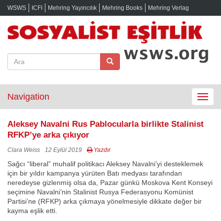
WSWS
ICFI
Mehring Yayıncılık
Mehring Books
Mehring Verlag
Navigation
Toggle
navigat
Aleksey Navalni Rus Pablocularla birlikte Stalinist
RFKP’ye arka çıkıyor
Clara Weiss
12 Eylül 2019
Yazdır
Sağcı “liberal” muhalif politikacı Aleksey Navalni’yi desteklemek
için bir yıldır kampanya yürüten Batı medyası tarafından
neredeyse gizlenmiş olsa da, Pazar günkü Moskova Kent Konseyi
seçimine Navalni’nin Stalinist Rusya Federasyonu Komünist
Partisi’ne (RFKP) arka çıkmaya yönelmesiyle dikkate değer bir
kayma eşlik etti.