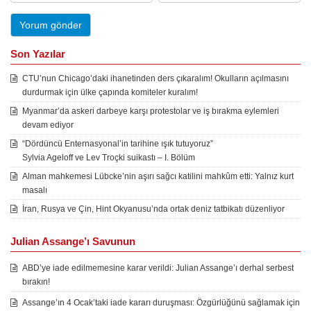
Son Yazılar
CTU’nun Chicago’daki ihanetinden ders çıkaralım! Okulların açılmasını
durdurmak için ülke çapında komiteler kuralım!
Myanmar’da askeri darbeye karşı protestolar ve iş bırakma eylemleri
devam ediyor
“Dördüncü Enternasyonal’in tarihine ışık tutuyoruz”
Sylvia Ageloff ve Lev Troçki suikastı – I. Bölüm
Alman mahkemesi Lübcke’nin aşırı sağcı katilini mahkûm etti: Yalnız kurt
masalı
İran, Rusya ve Çin, Hint Okyanusu’nda ortak deniz tatbikatı düzenliyor
Julian Assange’ı Savunun
ABD’ye iade edilmemesine karar verildi: Julian Assange’ı derhal serbest
bırakın!
Assange’ın 4 Ocak’taki iade kararı duruşması: Özgürlüğünü sağlamak için