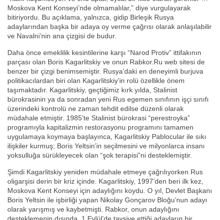
Moskova Kent Konseyi’nde olmamalılar,” diye vurgulayarak
bitiriyordu. Bu açıklama, yalnızca, gidip Birleşik Rusya
adaylarından başka bir adaya oy verme çağrısı olarak anlaşılabilir
ve Navalni’nin ana çizgisi de budur.
Daha önce emeklilik kesintilerine karşı “Narod Protiv” ittifakının
parçası olan Boris Kagarlitskiy ve onun Rabkor.Ru web sitesi de
benzer bir çizgi benimsemiştir. Rusya’daki en deneyimli burjuva
politikacılardan biri olan Kagarlitskiy’in rolü özellikle önem
taşımaktadır. Kagarlitskiy, geçtiğimiz kırk yılda, Stalinist
bürokrasinin ya da sonradan yeni Rus egemen sınıfının işçi sınıfı
üzerindeki kontrolü ne zaman tehdit edilse düzenli olarak
müdahale etmiştir. 1985’te Stalinist bürokrasi “perestroyka”
programıyla kapitalizmin restorasyonu programını tamamen
uygulamaya koymaya başlayınca, Kagarlitskiy Pablocular ile sıkı
ilişkiler kurmuş; Boris Yeltsin’in seçilmesini ve milyonlarca insanı
yoksulluğa sürükleyecek olan “şok terapisi”ni desteklemiştir.
Şimdi Kagarlitskiy yeniden müdahale etmeye çağrılıyorken Rus
oligarşisi derin bir kriz içinde. Kagarlitskiy, 1997’den beri ilk kez,
Moskova Kent Konseyi için adaylığını koydu. O yıl, Devlet Başkanı
Boris Yeltsin ile işbirliği yapan Nikolay Gonçarov Bloğu’nun adayı
olarak yarışmış ve kaybetmişti. Rabkor, onun adaylığını
desteklemenin dışında, 1 Eylül’de tavsiye ettiği adayların bir