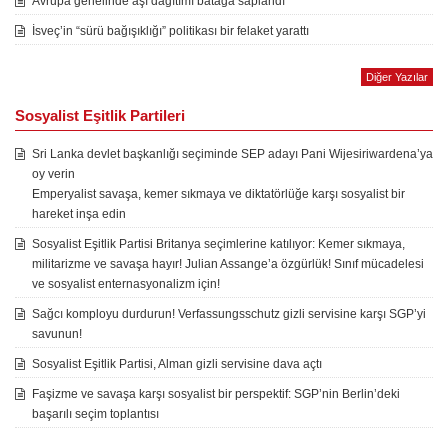
Avrupa genelinde aşı dağıtımı batağa saplandı
İsveç’in “sürü bağışıklığı” politikası bir felaket yarattı
Diğer Yazılar
Sosyalist Eşitlik Partileri
Sri Lanka devlet başkanlığı seçiminde SEP adayı Pani Wijesiriwardena’ya
oy verin
Emperyalist savaşa, kemer sıkmaya ve diktatörlüğe karşı sosyalist bir
hareket inşa edin
Sosyalist Eşitlik Partisi Britanya seçimlerine katılıyor: Kemer sıkmaya,
militarizme ve savaşa hayır! Julian Assange’a özgürlük! Sınıf mücadelesi
ve sosyalist enternasyonalizm için!
Sağcı komployu durdurun! Verfassungsschutz gizli servisine karşı SGP’yi
savunun!
Sosyalist Eşitlik Partisi, Alman gizli servisine dava açtı
Faşizme ve savaşa karşı sosyalist bir perspektif: SGP’nin Berlin’deki
başarılı seçim toplantısı