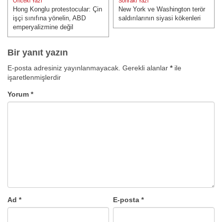
Önceki Yazı
Sonraki Yazı
gezinmesi
Hong Konglu protestocular: Çin
New York ve Washington terör
Önceki Yazı:
Sonraki Yazı:
işçi sınıfına yönelin, ABD
saldırılarının siyasi kökenleri
emperyalizmine değil
Bir yanıt yazın
E-posta adresiniz yayınlanmayacak.
Gerekli alanlar
*
ile
işaretlenmişlerdir
Yorum
*
Ad
*
E-posta
*