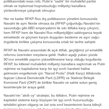
politikasındaki esas rolü, Putin’e “sadık” bir muhalefet partisi
olmak ve toplumsal hoşnutsuzluğu milliyetçi kanallara
yönlendirmeye çalışmak olmuştur.
Her ne kadar RFKP Rus dış politikasının yönelimi konusunda
Navalni ile aynı fikirde olmasa da (RFKP çoğunluğu Navalni’nin
savunduğu gibi ABD emperyalizmi ile sıkı ittifaka karşı çıkıyor),
hem RFKP hem de Navalni Rus milliyetçiliğini saldırganca teşvik
etmektedir ve göçmen karşıtı duyguları besleme ve aşırı sağcı
örgütlerle birlikte çalışma konusunda ortak bir tarihe sahiptir.
RFKP ile Navalni arasındaki ilk açık ittifak, geçtiğimiz yıl emeklilik
reformu üzerinden meydana geldi. Halkın aşağı yukarı yüzde
90’ının emeklilik yaşının yükseltilmesine karşı olduğu koşullarda
RFKP, bu kitlesel muhalefeti milliyetçi kanallara saptırmak ve Putin
rejimine ve kapitalizme karşı bir işçi sınıfı hareketi haline
gelmesini engellemek için “Narod Protiv” (Halk Karşı) ittifakında
faşizan Liberal Demokratik Parti (LDPR) ve Stalinist Birleşik
Komünist Parti (OKP) ile birlikte Navalni ve sahte solun geniş
kesimleriyle bir araya geldi.
Navalni’nin “akıllı oy” stratejisi, bu ittifakın, Putin rejimine ve
kapitalist sisteme karşı büyüyen bir işçi sınıfı huzursuzluğu
tehdidini gören oligarşi ve üst orta sınıf kesimlerinin buna bilinçli