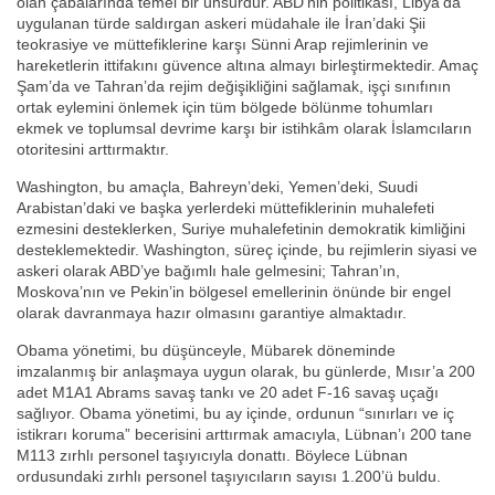
olan çabalarında temel bir unsurdur. ABD’nin politikası, Libya’da
uygulanan türde saldırgan askeri müdahale ile İran’daki Şii
teokrasiye ve müttefiklerine karşı Sünni Arap rejimlerinin ve
hareketlerin ittifakını güvence altına almayı birleştirmektedir. Amaç
Şam’da ve Tahran’da rejim değişikliğini sağlamak, işçi sınıfının
ortak eylemini önlemek için tüm bölgede bölünme tohumları
ekmek ve toplumsal devrime karşı bir istihkâm olarak İslamcıların
otoritesini arttırmaktır.
Washington, bu amaçla, Bahreyn’deki, Yemen’deki, Suudi
Arabistan’daki ve başka yerlerdeki müttefiklerinin muhalefeti
ezmesini desteklerken, Suriye muhalefetinin demokratik kimliğini
desteklemektedir. Washington, süreç içinde, bu rejimlerin siyasi ve
askeri olarak ABD’ye bağımlı hale gelmesini; Tahran’ın,
Moskova’nın ve Pekin’in bölgesel emellerinin önünde bir engel
olarak davranmaya hazır olmasını garantiye almaktadır.
Obama yönetimi, bu düşünceyle, Mübarek döneminde
imzalanmış bir anlaşmaya uygun olarak, bu günlerde, Mısır’a 200
adet M1A1 Abrams savaş tankı ve 20 adet F-16 savaş uçağı
sağlıyor. Obama yönetimi, bu ay içinde, ordunun “sınırları ve iç
istikrarı koruma” becerisini arttırmak amacıyla, Lübnan’ı 200 tane
M113 zırhlı personel taşıyıcıyla donattı. Böylece Lübnan
ordusundaki zırhlı personel taşıyıcıların sayısı 1.200’ü buldu.