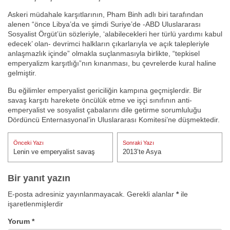
Askeri müdahale karşıtlarının, Pham Binh adlı biri tarafından
alenen “önce Libya’da ve şimdi Suriye’de -ABD Uluslararası
Sosyalist Örgüt’ün sözleriyle, ‘alabilecekleri her türlü yardımı kabul
edecek’ olan- devrimci halkların çıkarlarıyla ve açık talepleriyle
anlaşmazlık içinde” olmakla suçlanmasıyla birlikte, “tepkisel
emperyalizm karşıtlığı”nın kınanması, bu çevrelerde kural haline
gelmiştir.
Bu eğilimler emperyalist gericiliğin kampına geçmişlerdir. Bir
savaş karşıtı harekete öncülük etme ve işçi sınıfının anti-
emperyalist ve sosyalist çabalarını dile getirme sorumluluğu
Dördüncü Enternasyonal’in Uluslararası Komitesi’ne düşmektedir.
Yazı
Önceki Yazı
Sonraki Yazı
gezinmesi
Lenin ve emperyalist savaş
2013’te Asya
Önceki Yazı:
Sonraki Yazı:
Bir yanıt yazın
E-posta adresiniz yayınlanmayacak.
Gerekli alanlar
*
ile
işaretlenmişlerdir
Yorum
*