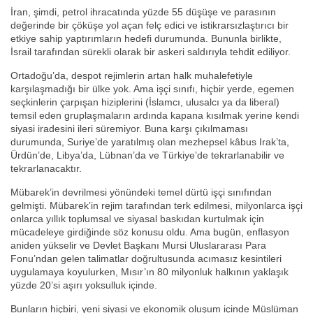
İran, şimdi, petrol ihracatında yüzde 55 düşüşe ve parasının
değerinde bir çöküşe yol açan felç edici ve istikrarsızlaştırıcı bir
etkiye sahip yaptırımların hedefi durumunda. Bununla birlikte,
İsrail tarafından sürekli olarak bir askeri saldırıyla tehdit ediliyor.
Ortadoğu’da, despot rejimlerin artan halk muhalefetiyle
karşılaşmadığı bir ülke yok. Ama işçi sınıfı, hiçbir yerde, egemen
seçkinlerin çarpışan hiziplerini (İslamcı, ulusalcı ya da liberal)
temsil eden gruplaşmaların ardında kapana kısılmak yerine kendi
siyasi iradesini ileri süremiyor. Buna karşı çıkılmaması
durumunda, Suriye’de yaratılmış olan mezhepsel kâbus Irak’ta,
Ürdün’de, Libya’da, Lübnan’da ve Türkiye’de tekrarlanabilir ve
tekrarlanacaktır.
Mübarek’in devrilmesi yönündeki temel dürtü işçi sınıfından
gelmişti. Mübarek’in rejim tarafından terk edilmesi, milyonlarca işçi
onlarca yıllık toplumsal ve siyasal baskıdan kurtulmak için
mücadeleye girdiğinde söz konusu oldu. Ama bugün, enflasyon
aniden yükselir ve Devlet Başkanı Mursi Uluslararası Para
Fonu’ndan gelen talimatlar doğrultusunda acımasız kesintileri
uygulamaya koyulurken, Mısır’ın 80 milyonluk halkının yaklaşık
yüzde 20’si aşırı yoksulluk içinde.
Bunların hiçbiri, yeni siyasi ve ekonomik oluşum içinde Müslüman