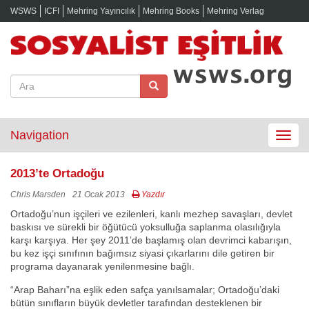
WSWS
ICFI
Mehring Yayıncılık
Mehring Books
Mehring Verlag
Navigation
Toggle
navigat
2013’te Ortadoğu
Chris Marsden
21 Ocak 2013
Yazdır
Ortadoğu’nun işçileri ve ezilenleri, kanlı mezhep savaşları, devlet
baskısı ve sürekli bir öğütücü yoksulluğa saplanma olasılığıyla
karşı karşıya. Her şey 2011’de başlamış olan devrimci kabarışın,
bu kez işçi sınıfının bağımsız siyasi çıkarlarını dile getiren bir
programa dayanarak yenilenmesine bağlı.
“Arap Baharı”na eşlik eden safça yanılsamalar; Ortadoğu’daki
bütün sınıfların büyük devletler tarafından desteklenen bir