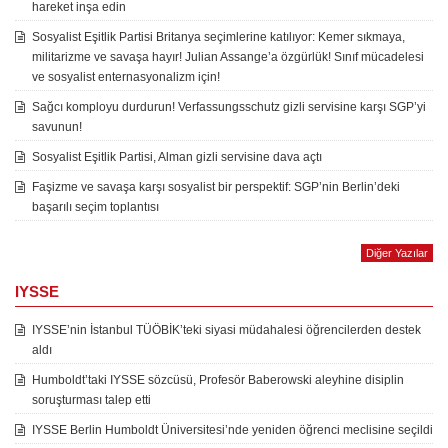
hareket inşa edin
Sosyalist Eşitlik Partisi Britanya seçimlerine katılıyor: Kemer sıkmaya,
militarizme ve savaşa hayır! Julian Assange’a özgürlük! Sınıf mücadelesi
ve sosyalist enternasyonalizm için!
Sağcı komployu durdurun! Verfassungsschutz gizli servisine karşı SGP’yi
savunun!
Sosyalist Eşitlik Partisi, Alman gizli servisine dava açtı
Faşizme ve savaşa karşı sosyalist bir perspektif: SGP’nin Berlin’deki
başarılı seçim toplantısı
Diğer Yazılar
IYSSE
IYSSE’nin İstanbul TÜÖBİK’teki siyasi müdahalesi öğrencilerden destek
aldı
Humboldt’taki IYSSE sözcüsü, Profesör Baberowski aleyhine disiplin
soruşturması talep etti
IYSSE Berlin Humboldt Üniversitesi’nde yeniden öğrenci meclisine seçildi