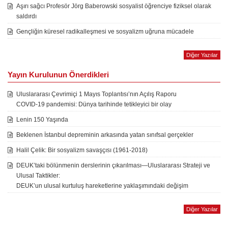
Aşırı sağcı Profesör Jörg Baberowski sosyalist öğrenciye fiziksel olarak
saldırdı
Gençliğin küresel radikalleşmesi ve sosyalizm uğruna mücadele
Diğer Yazılar
Yayın Kurulunun Önerdikleri
Uluslararası Çevrimiçi 1 Mayıs Toplantısı’nın Açılış Raporu
COVID-19 pandemisi: Dünya tarihinde tetikleyici bir olay
Lenin 150 Yaşında
Beklenen İstanbul depreminin arkasında yatan sınıfsal gerçekler
Halil Çelik: Bir sosyalizm savaşçısı (1961-2018)
DEUK’taki bölünmenin derslerinin çıkarılması—Uluslararası Strateji ve
Ulusal Taktikler:
DEUK’un ulusal kurtuluş hareketlerine yaklaşımındaki değişim
Diğer Yazılar