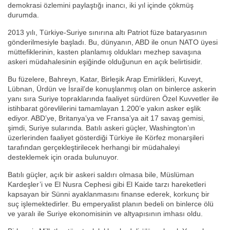
demokrasi özlemini paylaştığı inancı, iki yıl içinde çökmüş
durumda.
2013 yılı, Türkiye-Suriye sınırına altı Patriot füze bataryasının
gönderilmesiyle başladı. Bu, dünyanın, ABD ile onun NATO üyesi
müttefiklerinin, kasten planlamış oldukları mezhep savaşına
askeri müdahalesinin eşiğinde olduğunun en açık belirtisidir.
Bu füzelere, Bahreyn, Katar, Birleşik Arap Emirlikleri, Kuveyt,
Lübnan, Ürdün ve İsrail’de konuşlanmış olan on binlerce askerin
yanı sıra Suriye topraklarında faaliyet sürdüren Özel Kuvvetler ile
istihbarat görevlilerini tamamlayan 1.200’e yakın asker eşlik
ediyor. ABD’ye, Britanya’ya ve Fransa’ya ait 17 savaş gemisi,
şimdi, Suriye sularında. Batılı askeri güçler, Washington’ın
üzerlerinden faaliyet gösterdiği Türkiye ile Körfez monarşileri
tarafından gerçekleştirilecek herhangi bir müdahaleyi
desteklemek için orada bulunuyor.
Batılı güçler, açık bir askeri saldırı olmasa bile, Müslüman
Kardeşler’i ve El Nusra Cephesi gibi El Kaide tarzı hareketleri
kapsayan bir Sünni ayaklanmasını finanse ederek, korkunç bir
suç işlemektedirler. Bu emperyalist planın bedeli on binlerce ölü
ve yaralı ile Suriye ekonomisinin ve altyapısının imhası oldu.