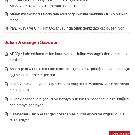
“Dördüncü Enternasyonal’in tarihine ışık tutuyoruz”
Sylvia Ageloff ve Lev Troçki suikastı – I. Bölüm
Alman mahkemesi Lübcke’nin aşırı sağcı katilini mahkûm etti: Yalnız kurt
masalı
İran, Rusya ve Çin, Hint Okyanusu’nda ortak deniz tatbikatı düzenliyor
Julian Assange’ı Savunun
ABD’ye iade edilmemesine karar verildi: Julian Assange’ı derhal serbest
bırakın!
Assange’ın 4 Ocak’taki iade kararı duruşması: Özgürlüğünü sağlamak için
işçi sınıfını harekete geçirin!
Julian Assange’a yönelik göstermelik yargılama: Acımasız ve sözde yasal
bir saçmalık
Julian Assange’ın nişanlısı Avustralya hükümetini Assange’ın özgürlüğünü
sağlamaya çağırıyor
Gazeteciler CIA’in Assange’ı gözetlemesini ifşa ediyor ve özgürlüğünü
talep ediyor
Diğer Yazılar