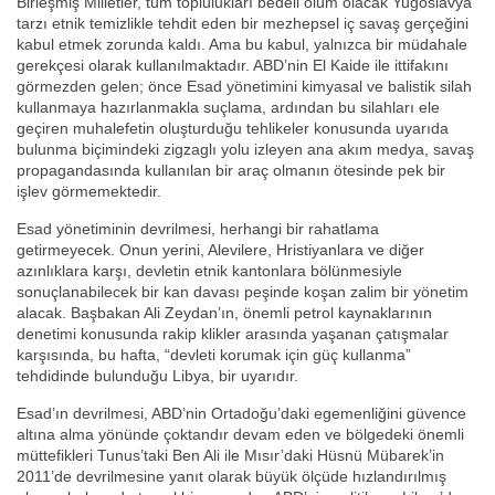
Birleşmiş Milletler, tüm toplulukları bedeli ölüm olacak Yugoslavya
tarzı etnik temizlikle tehdit eden bir mezhepsel iç savaş gerçeğini
kabul etmek zorunda kaldı. Ama bu kabul, yalnızca bir müdahale
gerekçesi olarak kullanılmaktadır. ABD’nin El Kaide ile ittifakını
görmezden gelen; önce Esad yönetimini kimyasal ve balistik silah
kullanmaya hazırlanmakla suçlama, ardından bu silahları ele
geçiren muhalefetin oluşturduğu tehlikeler konusunda uyarıda
bulunma biçimindeki zigzaglı yolu izleyen ana akım medya, savaş
propagandasında kullanılan bir araç olmanın ötesinde pek bir
işlev görmemektedir.
Esad yönetiminin devrilmesi, herhangi bir rahatlama
getirmeyecek. Onun yerini, Alevilere, Hristiyanlara ve diğer
azınlıklara karşı, devletin etnik kantonlara bölünmesiyle
sonuçlanabilecek bir kan davası peşinde koşan zalim bir yönetim
alacak. Başbakan Ali Zeydan’ın, önemli petrol kaynaklarının
denetimi konusunda rakip klikler arasında yaşanan çatışmalar
karşısında, bu hafta, “devleti korumak için güç kullanma”
tehdidinde bulunduğu Libya, bir uyarıdır.
Esad’ın devrilmesi, ABD’nin Ortadoğu’daki egemenliğini güvence
altına alma yönünde çoktandır devam eden ve bölgedeki önemli
müttefikleri Tunus’taki Ben Ali ile Mısır’daki Hüsnü Mübarek’in
2011’de devrilmesine yanıt olarak büyük ölçüde hızlandırılmış