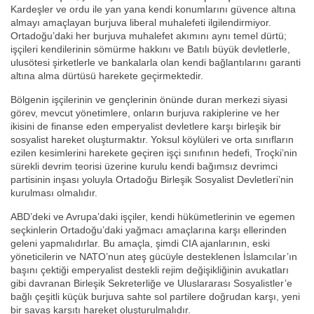
Kardeşler ve ordu ile yan yana kendi konumlarını güvence altına
almayı amaçlayan burjuva liberal muhalefeti ilgilendirmiyor.
Ortadoğu’daki her burjuva muhalefet akımını aynı temel dürtü;
işçileri kendilerinin sömürme hakkını ve Batılı büyük devletlerle,
ulusötesi şirketlerle ve bankalarla olan kendi bağlantılarını garanti
altına alma dürtüsü harekete geçirmektedir.
Bölgenin işçilerinin ve gençlerinin önünde duran merkezi siyasi
görev, mevcut yönetimlere, onların burjuva rakiplerine ve her
ikisini de finanse eden emperyalist devletlere karşı birleşik bir
sosyalist hareket oluşturmaktır. Yoksul köylüleri ve orta sınıfların
ezilen kesimlerini harekete geçiren işçi sınıfının hedefi, Troçki’nin
sürekli devrim teorisi üzerine kurulu kendi bağımsız devrimci
partisinin inşası yoluyla Ortadoğu Birleşik Sosyalist Devletleri’nin
kurulması olmalıdır.
ABD’deki ve Avrupa’daki işçiler, kendi hükümetlerinin ve egemen
seçkinlerin Ortadoğu’daki yağmacı amaçlarına karşı ellerinden
geleni yapmalıdırlar. Bu amaçla, şimdi CIA ajanlarının, eski
yöneticilerin ve NATO’nun ateş gücüyle desteklenen İslamcılar’ın
başını çektiği emperyalist destekli rejim değişikliğinin avukatları
gibi davranan Birleşik Sekreterliğe ve Uluslararası Sosyalistler’e
bağlı çeşitli küçük burjuva sahte sol partilere doğrudan karşı, yeni
bir savaş karşıtı hareket oluşturulmalıdır.