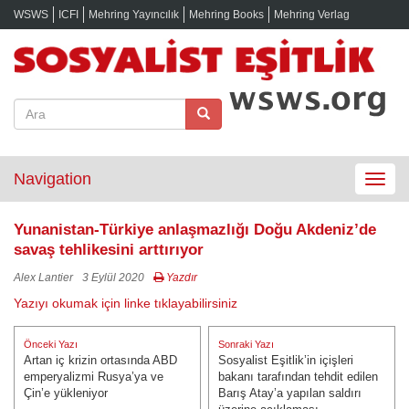
WSWS
ICFI
Mehring Yayıncılık
Mehring Books
Mehring Verlag
Navigation
Toggle
navigat
Yunanistan-Türkiye anlaşmazlığı Doğu Akdeniz’de
savaş tehlikesini arttırıyor
Alex Lantier
3 Eylül 2020
Yazdır
Yazıyı okumak için linke tıklayabilirsiniz
Yazı
Önceki Yazı
Sonraki Yazı
gezinmesi
Artan iç krizin ortasında ABD
Sosyalist Eşitlik’in içişleri
Önceki Yazı:
Sonraki Yazı:
emperyalizmi Rusya’ya ve
bakanı tarafından tehdit edilen
Çin’e yükleniyor
Barış Atay’a yapılan saldırı