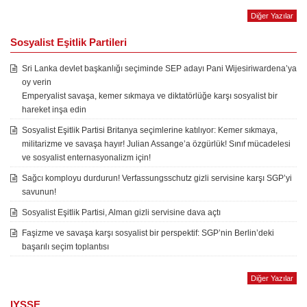
Diğer Yazılar
Sosyalist Eşitlik Partileri
Sri Lanka devlet başkanlığı seçiminde SEP adayı Pani Wijesiriwardena’ya
oy verin
Emperyalist savaşa, kemer sıkmaya ve diktatörlüğe karşı sosyalist bir
hareket inşa edin
Sosyalist Eşitlik Partisi Britanya seçimlerine katılıyor: Kemer sıkmaya,
militarizme ve savaşa hayır! Julian Assange’a özgürlük! Sınıf mücadelesi
ve sosyalist enternasyonalizm için!
Sağcı komployu durdurun! Verfassungsschutz gizli servisine karşı SGP’yi
savunun!
Sosyalist Eşitlik Partisi, Alman gizli servisine dava açtı
Faşizme ve savaşa karşı sosyalist bir perspektif: SGP’nin Berlin’deki
başarılı seçim toplantısı
Diğer Yazılar
IYSSE