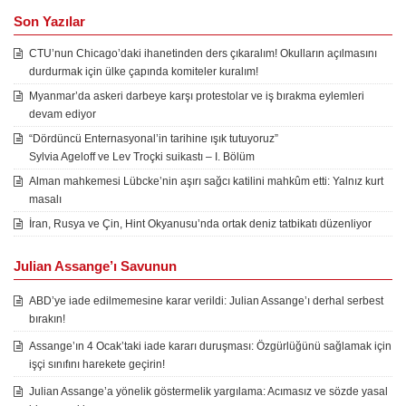
Son Yazılar
CTU’nun Chicago’daki ihanetinden ders çıkaralım! Okulların açılmasını
durdurmak için ülke çapında komiteler kuralım!
Myanmar’da askeri darbeye karşı protestolar ve iş bırakma eylemleri
devam ediyor
“Dördüncü Enternasyonal’in tarihine ışık tutuyoruz”
Sylvia Ageloff ve Lev Troçki suikastı – I. Bölüm
Alman mahkemesi Lübcke’nin aşırı sağcı katilini mahkûm etti: Yalnız kurt
masalı
İran, Rusya ve Çin, Hint Okyanusu’nda ortak deniz tatbikatı düzenliyor
Julian Assange’ı Savunun
ABD’ye iade edilmemesine karar verildi: Julian Assange’ı derhal serbest
bırakın!
Assange’ın 4 Ocak’taki iade kararı duruşması: Özgürlüğünü sağlamak için
işçi sınıfını harekete geçirin!
Julian Assange’a yönelik göstermelik yargılama: Acımasız ve sözde yasal