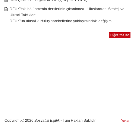
Halil Çelik: Bir sosyalizm savaşçısı (1961-2018)
DEUK’taki bölünmenin derslerinin çıkarılması—Uluslararası Strateji ve
Ulusal Taktikler:
DEUK’un ulusal kurtuluş hareketlerine yaklaşımındaki değişim
Diğer Yazılar
Copyright © 2026
Sosyalist Eşitlik
- Tüm Hakları Saklıdır
Yukarı