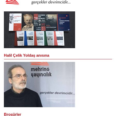
Halil Çelik Yoldaş anısına
Broşürler