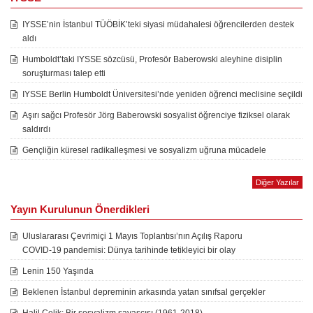
IYSSE’nin İstanbul TÜÖBİK’teki siyasi müdahalesi öğrencilerden destek
aldı
Humboldt’taki IYSSE sözcüsü, Profesör Baberowski aleyhine disiplin
soruşturması talep etti
IYSSE Berlin Humboldt Üniversitesi’nde yeniden öğrenci meclisine seçildi
Aşırı sağcı Profesör Jörg Baberowski sosyalist öğrenciye fiziksel olarak
saldırdı
Gençliğin küresel radikalleşmesi ve sosyalizm uğruna mücadele
Diğer Yazılar
Yayın Kurulunun Önerdikleri
Uluslararası Çevrimiçi 1 Mayıs Toplantısı’nın Açılış Raporu
COVID-19 pandemisi: Dünya tarihinde tetikleyici bir olay
Lenin 150 Yaşında
Beklenen İstanbul depreminin arkasında yatan sınıfsal gerçekler