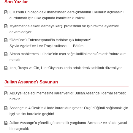
Son Yazılar
CTU’nun Chicago’daki ihanetinden ders çıkaralım! Okulların açılmasını
durdurmak için ülke çapında komiteler kuralım!
Myanmar’da askeri darbeye karşı protestolar ve iş bırakma eylemleri
devam ediyor
“Dördüncü Enternasyonal’in tarihine ışık tutuyoruz”
Sylvia Ageloff ve Lev Troçki suikastı – I. Bölüm
Alman mahkemesi Lübcke’nin aşırı sağcı katilini mahkûm etti: Yalnız kurt
masalı
İran, Rusya ve Çin, Hint Okyanusu’nda ortak deniz tatbikatı düzenliyor
Julian Assange’ı Savunun
ABD’ye iade edilmemesine karar verildi: Julian Assange’ı derhal serbest
bırakın!
Assange’ın 4 Ocak’taki iade kararı duruşması: Özgürlüğünü sağlamak için
işçi sınıfını harekete geçirin!
Julian Assange’a yönelik göstermelik yargılama: Acımasız ve sözde yasal
bir saçmalık