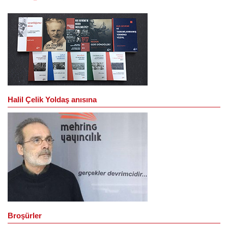
Halil Çelik Yoldaş anısına
Broşürler