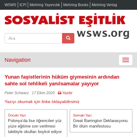
WSWS
ICFI
Mehring Yayıncılık
Mehring Books
Mehring Verlag
Navigation
Toggle
navigat
Yunan faşistlerinin hüküm giymesinin ardından
sahte sol tehlikeli yanılsamalar yayıyor
Peter Schwarz
17 Ekim 2020
Yazdır
Yazıyı okumak için linke tıklayabilirsiniz
Yazı
Önceki Yazı
Sonraki Yazı
gezinmesi
Polonya’da lise öğrencileri yüz
Great Barrington Deklarasyonu:
Önceki Yazı:
Sonraki Yazı:
yüze eğitime son verilmesi
Bir ölüm manifestosu
talebiyle okulları boykot ediyor