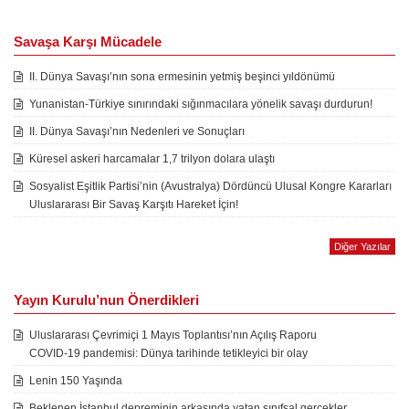
Savaşa Karşı Mücadele
II. Dünya Savaşı’nın sona ermesinin yetmiş beşinci yıldönümü
Yunanistan-Türkiye sınırındaki sığınmacılara yönelik savaşı durdurun!
II. Dünya Savaşı’nın Nedenleri ve Sonuçları
Küresel askeri harcamalar 1,7 trilyon dolara ulaştı
Sosyalist Eşitlik Partisi’nin (Avustralya) Dördüncü Ulusal Kongre Kararları
Uluslararası Bir Savaş Karşıtı Hareket İçin!
Diğer Yazılar
Yayın Kurulu’nun Önerdikleri
Uluslararası Çevrimiçi 1 Mayıs Toplantısı’nın Açılış Raporu
COVID-19 pandemisi: Dünya tarihinde tetikleyici bir olay
Lenin 150 Yaşında
Beklenen İstanbul depreminin arkasında yatan sınıfsal gerçekler