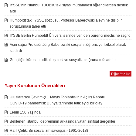
IYSSE’nin İstanbul TÜÖBİK’teki siyasi müdahalesi öğrencilerden destek
aldı
Humboldt’taki IYSSE sözcüsü, Profesör Baberowski aleyhine disiplin
soruşturması talep etti
IYSSE Berlin Humboldt Üniversitesi’nde yeniden öğrenci meclisine seçildi
Aşırı sağcı Profesör Jörg Baberowski sosyalist öğrenciye fiziksel olarak
saldırdı
Gençliğin küresel radikalleşmesi ve sosyalizm uğruna mücadele
Diğer Yazılar
Yayın Kurulunun Önerdikleri
Uluslararası Çevrimiçi 1 Mayıs Toplantısı’nın Açılış Raporu
COVID-19 pandemisi: Dünya tarihinde tetikleyici bir olay
Lenin 150 Yaşında
Beklenen İstanbul depreminin arkasında yatan sınıfsal gerçekler
Halil Çelik: Bir sosyalizm savaşçısı (1961-2018)