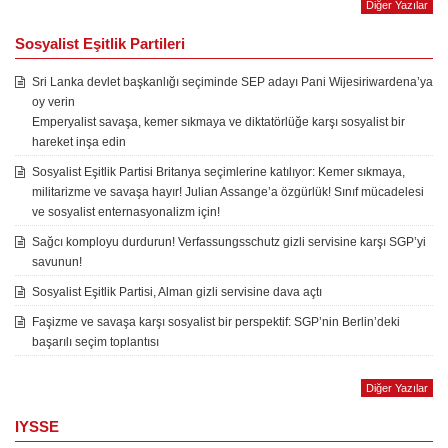
Diğer Yazılar
Sosyalist Eşitlik Partileri
Sri Lanka devlet başkanlığı seçiminde SEP adayı Pani Wijesiriwardena’ya
oy verin
Emperyalist savaşa, kemer sıkmaya ve diktatörlüğe karşı sosyalist bir
hareket inşa edin
Sosyalist Eşitlik Partisi Britanya seçimlerine katılıyor: Kemer sıkmaya,
militarizme ve savaşa hayır! Julian Assange’a özgürlük! Sınıf mücadelesi
ve sosyalist enternasyonalizm için!
Sağcı komployu durdurun! Verfassungsschutz gizli servisine karşı SGP’yi
savunun!
Sosyalist Eşitlik Partisi, Alman gizli servisine dava açtı
Faşizme ve savaşa karşı sosyalist bir perspektif: SGP’nin Berlin’deki
başarılı seçim toplantısı
Diğer Yazılar
IYSSE