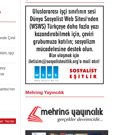
s
ünde Çinli
lüm, işçi
uzey
 ve
antısı’nın
Mehring Yayıncılık
er Yazılar