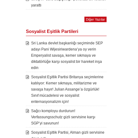
yarattı
Diğer Yazılar
Sosyalist Eşitlik Partileri
Sri Lanka devlet başkanlığı seçiminde SEP
adayı Pani Wijesiriwardena’ya oy verin
Emperyalist savaşa, kemer sıkmaya ve
diktatörlüğe karşı sosyalist bir hareket inşa
edin
Sosyalist Eşitlik Partisi Britanya seçimlerine
katılıyor: Kemer sıkmaya, militarizme ve
savaşa hayır! Julian Assange’a özgürlük!
Sınıf mücadelesi ve sosyalist
enternasyonalizm için!
Sağcı komployu durdurun!
Verfassungsschutz gizli servisine karşı
SGP’yi savunun!
Sosyalist Eşitlik Partisi, Alman gizli servisine