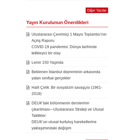
Diğer Yazılar
Yayın Kurulunun Önerdikleri
Uluslararası Çevrimiçi 1 Mayıs Toplantısı’nın
Açılış Raporu
COVID-19 pandemisi: Dünya tarihinde
tetikleyici bir olay
Lenin 150 Yaşında
Beklenen İstanbul depreminin arkasında
yatan sınıfsal gerçekler
Halil Çelik: Bir sosyalizm savaşçısı (1961-
2018)
DEUK’taki bölünmenin derslerinin
çıkarılması—Uluslararası Strateji ve Ulusal
Taktikler:
DEUK’un ulusal kurtuluş hareketlerine
yaklaşımındaki değişim