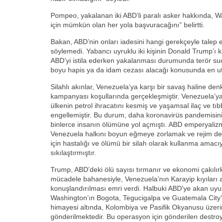
Pompeo, yakalanan iki ABD’li paralı asker hakkında, Wa
için mümkün olan her yola başvuracağını” belirtti.
Bakan, ABD’nin onları iadesini hangi gerekçeyle talep
söylemedi. Yabancı uyruklu iki kişinin Donald Trump’ı
ABD’yi istila ederken yakalanması durumunda terör su
boyu hapis ya da idam cezası alacağı konusunda en uf
Silahlı akınlar, Venezuela’ya karşı bir savaş haline den
kampanyası koşullarında gerçekleşmiştir. Venezuela’
ülkenin petrol ihracatını kesmiş ve yaşamsal ilaç ve tı
engellemiştir. Bu durum, daha koronavirüs pandemisi
binlerce insanın ölümüne yol açmıştı. ABD emperyalizm
Venezuela halkını boyun eğmeye zorlamak ve rejim değ
için hastalığı ve ölümü bir silah olarak kullanma amacı
sıkılaştırmıştır.
Trump, ABD’deki ölü sayısı tırmanır ve ekonomi çakılırk
mücadele bahanesiyle, Venezuela’nın Karayip kıyıları a
konuşlandırılması emri verdi. Halbuki ABD’ye akan uy
Washington’ın Bogota, Tegucigalpa ve Guatemala City’d
himayesi altında, Kolombiya ve Pasifik Okyanusu üzer
gönderilmektedir. Bu operasyon için gönderilen destroye