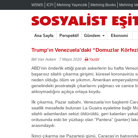
WSWS
ICFI
Mehring Yayıncılık
Mehring Books
Mehring Ve
Ana Sayfa
Perspektif
Gündem
Ekonomi
Trump’ın Venezuela’daki “Domuzlar Körfez
Bill Van Auken
7 Mayıs 2020
Yazdır
ABD’nin önderlik ettiği paralı askerlerin bu hafta Venezu
başarısız silahlı çıkarma girişimi, küresel koronavirüs 
neden olduğu ölüm ve yıkımın, Amerikan emperyalizm
genelindeki jeostratejik çıkarlarını yağmacı ve canice 
alıkoymadığını açıkça ortaya koydu.
İlk çıkarma, Pazar sabahı, Venezuela’nın başkenti Car
saatlik mesafede bulunan La Guaira eyaletine bağlı Ma
silahlı adamlardan sekizi öldürüldü, geri kalanları yak
ordusunda eski bir yüzbaşı olan “Pantera” (panter) lakap
arasındaydı.
İkinci çıkarma ise Pazartesi günü, Caracas’ın batısında