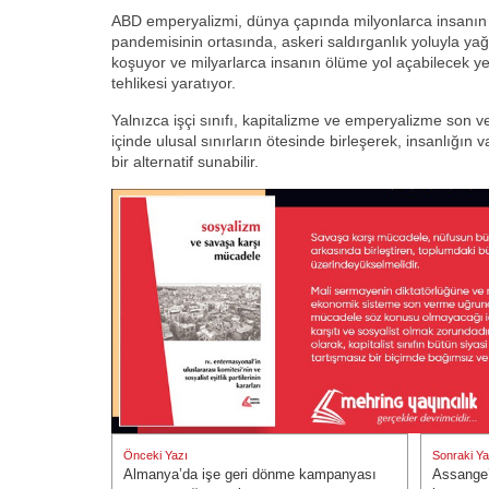
ABD emperyalizmi, dünya çapında milyonlarca insanın 
pandemisinin ortasında, askeri saldırganlık yoluyla ya
koşuyor ve milyarlarca insanın ölüme yol açabilecek y
tehlikesi yaratıyor.
Yalnızca işçi sınıfı, kapitalizme ve emperyalizme son 
içinde ulusal sınırların ötesinde birleşerek, insanlığın 
bir alternatif sunabilir.
Yazı
Önceki Yazı
Sonraki Ya
gezinmesi
Almanya’da işe geri dönme kampanyası
Assange’
Önceki Yazı:
Sonraki Ya