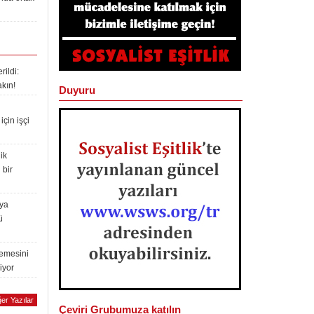
ildi:
akın!
Duyuru
çin işçi
ik
 bir
lya
ü
lemesini
iyor
er Yazılar
Çeviri Grubumuza katılın