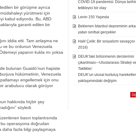
COVID-19 pandemisi: Dünya tarih
dedilen bir görüşme ayrıca
tetikleyici bir olay
 müdahaleyi yürütmesi için
Lenin 150 Yaşında
yi kabul ediyordu. Bu, ABD
klarıyla garanti edilen bir
Beklenen İstanbul depreminin ark
yatan sınıfsal gerçekler
nı iddia etti. Tam anlaşma ne
Halil Çelik: Bir sosyalizm savaşçısı
usu ve bu ordunun Venezuela
2018)
r. Ödemeyi yapanın kukla mı yoksa
DEUK’taki bölünmenin derslerinin
çıkarılması—Uluslararası Strateji v
minde bulunan Guaidó’nun hapiste
Taktikler:
 burjuva hükümetinin, Venezuela
DEUK’un ulusal kurtuluş hareketle
i patlamayı engellemek için onu
yaklaşımındaki değişim
bir arabulucu olarak görüyor
Diğ
unun hakkında hiçbir şey
madığını” söyledi.
zenlenen basın toplantısında
in bu operasyona doğrudan
da daha fazla bilgi paylaşmaya