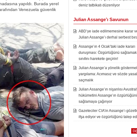
madasına yapıldı. Burada yerel
deniz tatbikatı düzenliyor
ar tarafından Venezuela güvenlik
Julian Assange’ı Savunun
ABD’ye iade edilmemesine karar ver
Julian Assange’ı derhal serbest bır
Assange’ın 4 Ocak’taki iade kararı
duruşması: Özgürlüğünü sağlamak i
sınıfını harekete geçirin!
Julian Assange’a yönelik göstermel
yargılama: Acımasız ve sözde yasal
saçmalık
Julian Assange’ın nişanlısı Avustra
hükümetini Assange’ın özgürlüğün
sağlamaya çağırıyor
Gazeteciler CIA’in Assange’ı gözet
ifşa ediyor ve özgürlüğünü talep ed
Diğ