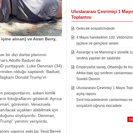
Uluslararası Çevrimiçi 1 Mayı
Toplantısı
Gelecek sosyalizmdedir
4 Mayıs hareketinin 100. yıldönüm
içine alınan) ve Airan Berry,
işçilere ve gençlere selam
Assange’a ve Manning’e yönelik zu
e bir dizi darbe planının
sınıfına yapılan bir saldırıdır
nars Adolfo Baduel de
ABD yurttaşıydı. Luke Denman (34)
Emperyalist savaş, Ortadoğu ile K
klerinden olduğu saptandı. Baduel,
Afrika’daki işçi sınıfının canlanması
D Başkanı Donald Trump’ın
Sürekli Devrim
Uluslararası Çevrimiçi 1 Mayıs Topl
n pasaportlarını, askeri kimlik
açılış raporu
ların fotoğraflarını gösterdi. Ayrıca
Sınıf mücadelesinin canlanması ve
man, görevinin, Venezuela
sosyalizm uğruna mücadele
nılacak uçakları alabilmek için
olduğunu söylüyordu. Denman,
Diğ
rump” yanıtını veriyordu.
örev yapmış eski bir Yeşil Bereli