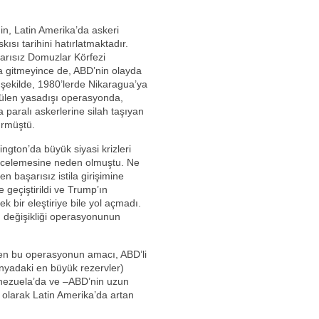
nin, Latin Amerika’da askeri
ısı tarihini hatırlatmaktadır.
şarısız Domuzlar Körfezi
a gitmeyince de, ABD’nin olayda
şekilde, 1980’lerde Nikaragua’ya
ütülen yasadışı operasyonda,
paralı askerlerine silah taşıyan
ürmüştü.
gton’da büyük siyasi krizleri
incelemesine neden olmuştu. Ne
n başarısız istila girişimine
 geçiştirildi ve Trump’ın
k bir eleştiriye bile yol açmadı.
 değişikliği operasyonunun
den bu operasyonun amacı, ABD’li
dünyadaki en büyük rezervler)
enezuela’da ve –ABD’nin uzun
 olarak Latin Amerika’da artan