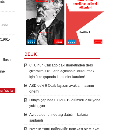
inde
asında
 (1961-
DEUK
e Ulusal
CTU’nun Chicago’daki ihanetinden ders
çıkaralım! Okulların açılmasını durdurmak
rine
için ülke çapında komiteler kuralım!
ABD’deki 6 Ocak faşizan ayaklanmasının
er Yazılar
önemi
Dünya çapında COVID-19 ölümleri 2 milyona
yaklaşıyor
Avrupa genelinde aşı dağıtımı batağa
saplandı
İsveç’in “sürü bağışıklığı” politikası bir felaket