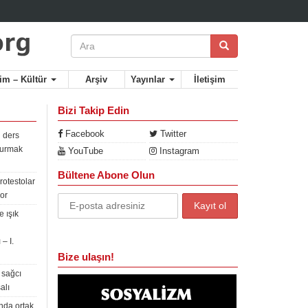
lim – Kültür
Arşiv
Yayınlar
İletişim
Bizi Takip Edin
Facebook
Twitter
 ders
rdurmak
YouTube
Instagram
Bültene Abone Olun
rotestolar
or
 ışık
– I.
Bize ulaşın!
 sağcı
alı
nda ortak