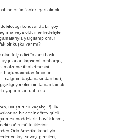
shington’ın “onları geri almak
 edebileceği konusunda bir şey
 kaçırma veya öldürme hedefiyle
çlamalarıyla yargılanıp ömür
ak bir kuşku var mı?
k olan felç edici “azami baskı”
ya uygulanan kapsamlı ambargo,
bbi malzeme ithal etmesini
nin başlamasından önce on
i, salgının başlamasından beri,
işikliği yöneliminin tamamlamak
yla yaptırımları daha da
en, uyuşturucu kaçakçılığı ile
çıklarına bir deniz görev gücü
uşturucu maddelerin büyük kısmı,
eki sağcı müttefiklerinin
inden Orta Amerika kanalıyla
rler ve kıyı savaşı gemileri,