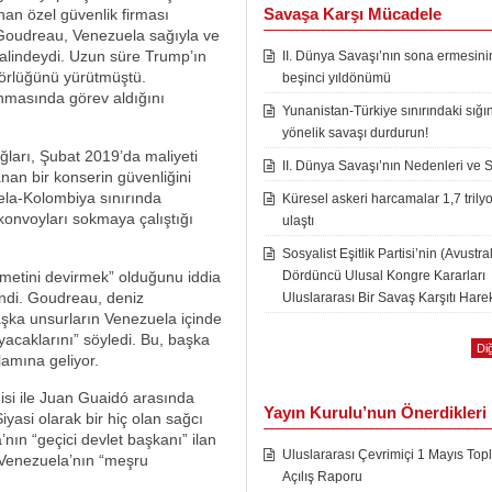
Savaşa Karşı Mücadele
an özel güvenlik firması
 Goudreau, Venezuela sağıyla ve
halindeydi. Uzun süre Trump’ın
II. Dünya Savaşı’nın sona ermesini
ktörlüğünü yürütmüştü.
beşinci yıldönümü
nmasında görev aldığını
Yunanistan-Türkiye sınırındaki sığı
yönelik savaşı durdurun!
ğları, Şubat 2019’da maliyeti
II. Dünya Savaşı’nın Nedenleri ve 
nan bir konserin güvenliğini
ela-Kolombiya sınırında
Küresel askeri harcamalar 1,7 trily
onvoyları sokmaya çalıştığı
ulaştı
Sosyalist Eşitlik Partisi’nin (Avustra
Dördüncü Ulusal Kongre Kararları
etini devirmek” olduğunu iddia
ndi. Goudreau, deniz
Uluslararası Bir Savaş Karşıtı Harek
ka unsurların Venezuela içinde
yacaklarını” söyledi. Bu, başka
Diğ
nlamına geliyor.
isi ile Juan Guaidó arasında
Yayın Kurulu’nun Önerdikleri
yasi olarak bir hiç olan sağcı
nın “geçici devlet başkanı” ilan
Uluslararası Çevrimiçi 1 Mayıs Topl
 Venezuela’nın “meşru
Açılış Raporu