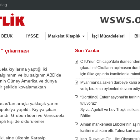
rlag
DEUK
IYSSE
Marksist Kitaplık
İşçi Mücadeleleri
Bi
i” çıkarması
Son Yazılar
CTU’nun Chicago’daki ihanetinden
çıkaralım! Okulların açılmasını du
ela kıyılarına yaptığı iki
için ülke çapında komiteler kuralım!
salgınının ve bu salgının ABD’de
inin Güney Amerika ve dünya
Myanmar’da askeri darbeye karşı p
bir şekilde kovalamaktan
ve iş bırakma eylemleri devam ediy
“Dördüncü Enternasyonal’in tarihine
acas’tan araçla yaklaşık yarım
tutuyoruz”
puto’ya yapıldı. Kıyıya çıkan
Sylvia Ageloff ve Lev Troçki suikastı 
alandı. Grubun lideri ve Venezuela
Bölüm
lı kişi de öldürülenler
Alman mahkemesi Lübcke’nin aşırı
katilini mahkûm etti: Yalnız kurt mas
ki, yine ülkenin Karayip
İran, Rusya ve Çin, Hint Okyanusu’