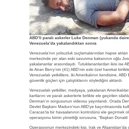
ABD’li paralı askerler Luke Denman (yukarıda daire 
Venezuela’da yakalandıktan sonra
Venezuela’nın yolsuzluk suçlamalarından hapse atılan v
merkezinde yer alan eski savunma bakanının oğlu Jos
yakalananlar arasındaydı. Tutuklananlardan ikisi ise 
ile Airan Berry’nin (41) ABD’nin eski özel harekat birli
Venezuelalı yetkililere, iki Amerikalının kendisine, AB
güvenlik güçleri için çalıştıklarını söylediğini aktardı.
Venezuelalı yetkililer, medyaya, yakalanan Amerikalıları
kartlarını ve paralı askerlerle birlikte ele geçirilen silah
Denman’ın sorgusunun videosu yayınlandı. Orada Den
Devlet Başkanı Maduro’nun ABD’ye kaçırılmasında kulla
Caracas’ta bir havaalanının kontrolünü ele geçirmek 
operasyonu kimin yönettiği sorusuna, “Başkan Donald T
Operasyonun merkezindeki kişi, Irak ve Afganistan’da g