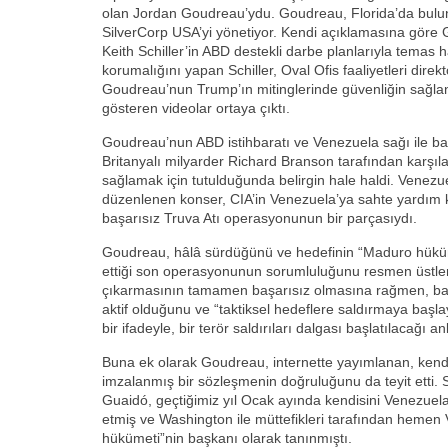
olan Jordan Goudreau’ydu. Goudreau, Florida’da bulun
SilverCorp USA’yi yönetiyor. Kendi açıklamasına göre
Keith Schiller’in ABD destekli darbe planlarıyla temas 
korumalığını yapan Schiller, Oval Ofis faaliyetleri dire
Goudreau’nun Trump’ın mitinglerinde güvenliğin sağla
gösteren videolar ortaya çıktı.
Goudreau’nun ABD istihbaratı ve Venezuela sağı ile ba
Britanyalı milyarder Richard Branson tarafından karşıla
sağlamak için tutulduğunda belirgin hale haldi. Venezu
düzenlenen konser, CIA’in Venezuela’ya sahte yardım k
başarısız Truva Atı operasyonunun bir parçasıydı.
Goudreau, hâlâ sürdüğünü ve hedefinin “Maduro hüküm
ettiği son operasyonunun sorumluluğunu resmen üstle
çıkarmasının tamamen başarısız olmasına rağmen, baş
aktif olduğunu ve “taktiksel hedeflere saldırmaya başla
bir ifadeyle, bir terör saldırıları dalgası başlatılacağı a
Buna ek olarak Goudreau, internette yayımlanan, kend
imzalanmış bir sözleşmenin doğruluğunu da teyit etti. Si
Guaidó, geçtiğimiz yıl Ocak ayında kendisini Venezuela’
etmiş ve Washington ile müttefikleri tarafından hemen
hükümeti”nin başkanı olarak tanınmıştı.