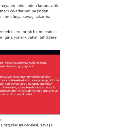
hayatını tehdit eden koronavirüs
ğmacı çıkarlarının peşinden
eni bir dünya savaşı çıkarma
vermek üzere ortak bir mücadele
varlığına yönelik vahim tehditlere
zı
a özgürlük mücadelesi, savaşa
zı: