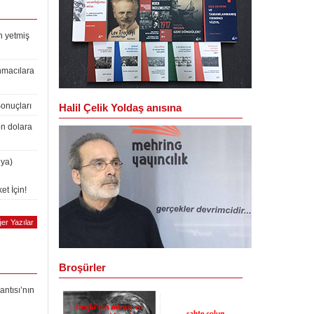
n yetmiş
nmacılara
Sonuçları
Halil Çelik Yoldaş anısına
on dolara
lya)
et İçin!
er Yazılar
Broşürler
antısı’nın