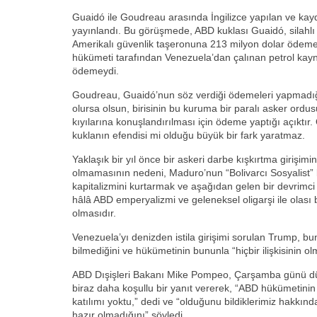
Guaidó ile Goudreau arasında İngilizce yapılan ve kay
yayınlandı. Bu görüşmede, ABD kuklası Guaidó, silahlı
Amerikalı güvenlik taşeronuna 213 milyon dolar ödeme
hükümeti tarafından Venezuela’dan çalınan petrol kayna
ödemeydi.
Goudreau, Guaidó’nun söz verdiği ödemeleri yapmadığı
olursa olsun, birisinin bu kuruma bir paralı asker ord
kıyılarına konuşlandırılması için ödeme yaptığı açıktı
kuklanın efendisi mi olduğu büyük bir fark yaratmaz.
Yaklaşık bir yıl önce bir askeri darbe kışkırtma girişi
olmamasının nedeni, Maduro’nun “Bolivarcı Sosyalist”
kapitalizmini kurtarmak ve aşağıdan gelen bir devrimc
hâlâ ABD emperyalizmi ve geleneksel oligarşi ile olası 
olmasıdır.
Venezuela’yı denizden istila girişimi sorulan Trump, b
bilmediğini ve hükümetinin bununla “hiçbir ilişkisinin ol
ABD Dışişleri Bakanı Mike Pompeo, Çarşamba günü dü
biraz daha koşullu bir yanıt vererek, “ABD hükümetin
katılımı yoktu,” dedi ve “olduğunu bildiklerimiz hakkın
hazır olmadığını” söyledi.