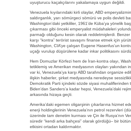
uyuşturucu kaçakçılarını yakalamaya uygun değildi.
Venezuela kıyılarındaki kirli olaylar, ABD emperyalizmi
saldırganlık, yarı sömürgeci sömürü ve polis devleti bask
Washington’daki yetkililer, 1961’de Küba’ya yönelik ba
çıkarması gibi önceki emperyalist müdahaleleri yolund
parmağı olduğunu kesin olarak reddetmişlerdi. Benzer 
karşı “kontra” terörist savaşını finanse etmek için yür
Washington, CIA’ye çalışan Eugene Hasenfus’un kontra 
uçağı vurulup düşürülene kadar inkar politikasını sürd
Hem Domuzlar Körfezi hem de İran-kontra olayı, Washin
tetiklemiş ve Amerikan medyasının olayları yakından 
var ki, Venezuela’ya karşı ABD tarafından organize edile
ilişkin haberler, şirket medyasında neredeyse sessizlikle
Demokratik Parti içindeki sözde siyasi muhaliflerinden te
Biden’dan Sanders’a kadar hepsi, Venezuela’daki rejim
arkasında hizaya geçti.
Amerika’daki egemen oligarşinin çıkarlarına hizmet e
enerji holdinglerinin Venezuela’nın petrol rezervleri (
üzerinde tam denetim kurması ve Çin ile Rusya’nın V
süredir “kendi arka bahçesi” olarak gördüğü– bir bütün
etkisini ortadan kaldırmaktır.