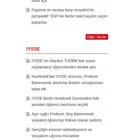
dava açtı
Faşizme ve savaşa karşı sosyalist bir
perspektif: SGP’nin Berlin’deki başarılı seçim
toplantısı
Diğer Yazılar
IYSSE
IYSSE’nin İstanbul TÜÖBİK’teki siyasi
müdahalesi öğrencilerden destek aldı
Humboldt’taki IYSSE sözcüsü, Profesör
Baberowski aleyhine disiplin soruşturması
talep etti
IYSSE Berlin Humboldt Üniversitesi’nde
yeniden öğrenci meclisine seçildi
Aşırı sağcı Profesör Jörg Baberowski
sosyalist öğrenciye fiziksel olarak saldırdı
Gençliğin küresel radikalleşmesi ve
sosyalizm uğruna mücadele