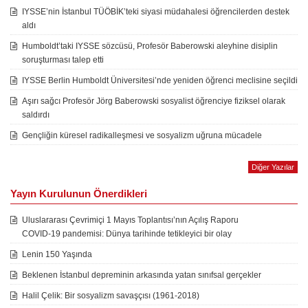
IYSSE’nin İstanbul TÜÖBİK’teki siyasi müdahalesi öğrencilerden destek
aldı
Humboldt’taki IYSSE sözcüsü, Profesör Baberowski aleyhine disiplin
soruşturması talep etti
IYSSE Berlin Humboldt Üniversitesi’nde yeniden öğrenci meclisine seçildi
Aşırı sağcı Profesör Jörg Baberowski sosyalist öğrenciye fiziksel olarak
saldırdı
Gençliğin küresel radikalleşmesi ve sosyalizm uğruna mücadele
Diğer Yazılar
Yayın Kurulunun Önerdikleri
Uluslararası Çevrimiçi 1 Mayıs Toplantısı’nın Açılış Raporu
COVID-19 pandemisi: Dünya tarihinde tetikleyici bir olay
Lenin 150 Yaşında
Beklenen İstanbul depreminin arkasında yatan sınıfsal gerçekler
Halil Çelik: Bir sosyalizm savaşçısı (1961-2018)