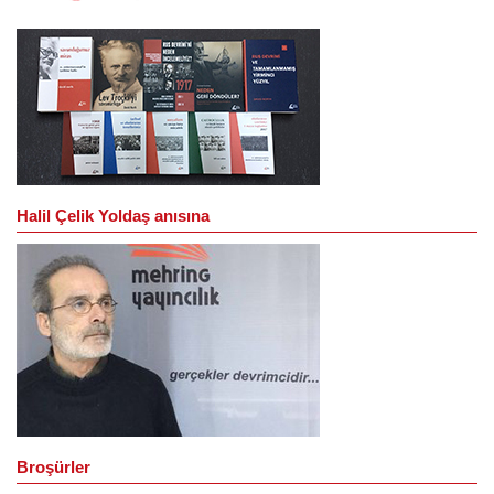
Halil Çelik Yoldaş anısına
Broşürler