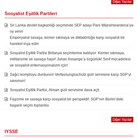
Diğer Yazılar
Sosyalist Eşitlik Partileri
Sri Lanka devlet başkanlığı seçiminde SEP adayı Pani Wijesiriwardena’ya
oy verin
Emperyalist savaşa, kemer sıkmaya ve diktatörlüğe karşı sosyalist bir
hareket inşa edin
Sosyalist Eşitlik Partisi Britanya seçimlerine katılıyor: Kemer sıkmaya,
militarizme ve savaşa hayır! Julian Assange’a özgürlük! Sınıf mücadelesi
ve sosyalist enternasyonalizm için!
Sağcı komployu durdurun! Verfassungsschutz gizli servisine karşı SGP’yi
savunun!
Sosyalist Eşitlik Partisi, Alman gizli servisine dava açtı
Faşizme ve savaşa karşı sosyalist bir perspektif: SGP’nin Berlin’deki
başarılı seçim toplantısı
Diğer Yazılar
IYSSE