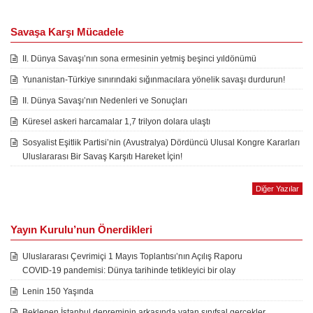
Savaşa Karşı Mücadele
II. Dünya Savaşı’nın sona ermesinin yetmiş beşinci yıldönümü
Yunanistan-Türkiye sınırındaki sığınmacılara yönelik savaşı durdurun!
II. Dünya Savaşı’nın Nedenleri ve Sonuçları
Küresel askeri harcamalar 1,7 trilyon dolara ulaştı
Sosyalist Eşitlik Partisi’nin (Avustralya) Dördüncü Ulusal Kongre Kararları
Uluslararası Bir Savaş Karşıtı Hareket İçin!
Diğer Yazılar
Yayın Kurulu’nun Önerdikleri
Uluslararası Çevrimiçi 1 Mayıs Toplantısı’nın Açılış Raporu
COVID-19 pandemisi: Dünya tarihinde tetikleyici bir olay
Lenin 150 Yaşında
Beklenen İstanbul depreminin arkasında yatan sınıfsal gerçekler