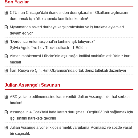
Son Yazılar
CTU’nun Chicago’daki ihanetinden ders çıkaralım! Okulların açılmasını
durdurmak için ülke çapında komiteler kuralım!
Myanmar’da askeri darbeye karşı protestolar ve iş bırakma eylemleri
devam ediyor
“Dördüncü Enternasyonal’in tarihine ışık tutuyoruz”
Sylvia Ageloff ve Lev Troçki suikastı – I. Bölüm
Alman mahkemesi Lübcke’nin aşırı sağcı katilini mahkûm etti: Yalnız kurt
masalı
İran, Rusya ve Çin, Hint Okyanusu’nda ortak deniz tatbikatı düzenliyor
Julian Assange’ı Savunun
ABD’ye iade edilmemesine karar verildi: Julian Assange’ı derhal serbest
bırakın!
Assange’ın 4 Ocak’taki iade kararı duruşması: Özgürlüğünü sağlamak için
işçi sınıfını harekete geçirin!
Julian Assange’a yönelik göstermelik yargılama: Acımasız ve sözde yasal
bir saçmalık