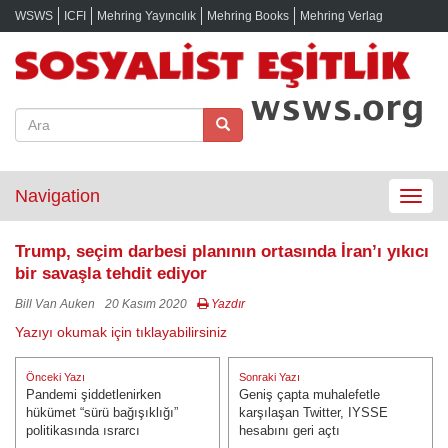
WSWS
ICFI
Mehring Yayıncılık
Mehring Books
Mehring Verlag
Navigation
Toggle
navigat
Trump, seçim darbesi planının ortasında İran’ı yıkıcı
bir savaşla tehdit ediyor
Bill Van Auken
20 Kasım 2020
Yazdır
Yazıyı okumak için tıklayabilirsiniz
Yazı
Önceki Yazı
Sonraki Yazı
gezinmesi
Pandemi şiddetlenirken
Geniş çapta muhalefetle
Önceki Yazı:
Sonraki Yazı:
hükümet “sürü bağışıklığı”
karşılaşan Twitter, IYSSE
politikasında ısrarcı
hesabını geri açtı