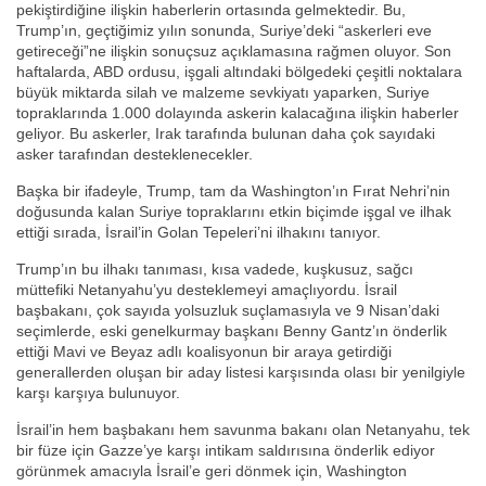
pekiştirdiğine ilişkin haberlerin ortasında gelmektedir. Bu,
Trump’ın, geçtiğimiz yılın sonunda, Suriye’deki “askerleri eve
getireceği”ne ilişkin sonuçsuz açıklamasına rağmen oluyor. Son
haftalarda, ABD ordusu, işgali altındaki bölgedeki çeşitli noktalara
büyük miktarda silah ve malzeme sevkiyatı yaparken, Suriye
topraklarında 1.000 dolayında askerin kalacağına ilişkin haberler
geliyor. Bu askerler, Irak tarafında bulunan daha çok sayıdaki
asker tarafından desteklenecekler.
Başka bir ifadeyle, Trump, tam da Washington’ın Fırat Nehri’nin
doğusunda kalan Suriye topraklarını etkin biçimde işgal ve ilhak
ettiği sırada, İsrail’in Golan Tepeleri’ni ilhakını tanıyor.
Trump’ın bu ilhakı tanıması, kısa vadede, kuşkusuz, sağcı
müttefiki Netanyahu’yu desteklemeyi amaçlıyordu. İsrail
başbakanı, çok sayıda yolsuzluk suçlamasıyla ve 9 Nisan’daki
seçimlerde, eski genelkurmay başkanı Benny Gantz’ın önderlik
ettiği Mavi ve Beyaz adlı koalisyonun bir araya getirdiği
generallerden oluşan bir aday listesi karşısında olası bir yenilgiyle
karşı karşıya bulunuyor.
İsrail’in hem başbakanı hem savunma bakanı olan Netanyahu, tek
bir füze için Gazze’ye karşı intikam saldırısına önderlik ediyor
görünmek amacıyla İsrail’e geri dönmek için, Washington