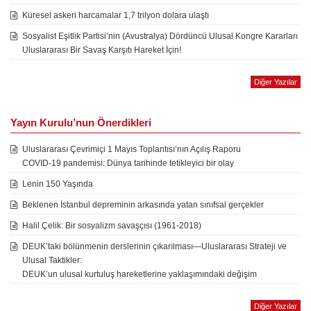
Küresel askeri harcamalar 1,7 trilyon dolara ulaştı
Sosyalist Eşitlik Partisi’nin (Avustralya) Dördüncü Ulusal Kongre Kararları
Uluslararası Bir Savaş Karşıtı Hareket İçin!
Diğer Yazılar
Yayın Kurulu’nun Önerdikleri
Uluslararası Çevrimiçi 1 Mayıs Toplantısı’nın Açılış Raporu
COVID-19 pandemisi: Dünya tarihinde tetikleyici bir olay
Lenin 150 Yaşında
Beklenen İstanbul depreminin arkasında yatan sınıfsal gerçekler
Halil Çelik: Bir sosyalizm savaşçısı (1961-2018)
DEUK’taki bölünmenin derslerinin çıkarılması—Uluslararası Strateji ve
Ulusal Taktikler:
DEUK’un ulusal kurtuluş hareketlerine yaklaşımındaki değişim
Diğer Yazılar