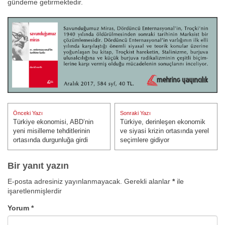
gündeme getirmektedir.
Yazı
Önceki Yazı
Sonraki Yazı
gezinmesi
Türkiye ekonomisi, ABD’nin
Türkiye, derinleşen ekonomik
Önceki Yazı:
Sonraki Yazı:
yeni misilleme tehditlerinin
ve siyasi krizin ortasında yerel
ortasında durgunluğa girdi
seçimlere gidiyor
Bir yanıt yazın
E-posta adresiniz yayınlanmayacak.
Gerekli alanlar
*
ile
işaretlenmişlerdir
Yorum
*