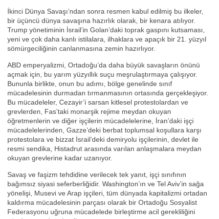
İkinci Dünya Savaşı’ndan sonra resmen kabul edilmiş bu ilkeler,
bir üçüncü dünya savaşına hazırlık olarak, bir kenara atılıyor.
Trump yönetiminin İsrail’in Golan’daki toprak gaspını kutsaması,
yeni ve çok daha kanlı istilalara, ilhaklara ve apaçık bir 21. yüzyıl
sömürgeciliğinin canlanmasına zemin hazırlıyor.
ABD emperyalizmi, Ortadoğu’da daha büyük savaşların önünü
açmak için, bu yarım yüzyıllık suçu meşrulaştırmaya çalışıyor.
Bununla birlikte, onun bu adımı, bölge genelinde sınıf
mücadelesinin durmadan tırmanmasının ortasında gerçekleşiyor.
Bu mücadeleler, Cezayir’i sarsan kitlesel protestolardan ve
grevlerden, Fas’taki monarşik rejime meydan okuyan
öğretmenlerin ve diğer işçilerin mücadelelerine, İran’daki işçi
mücadelelerinden, Gazze’deki berbat toplumsal koşullara karşı
protestolara ve bizzat İsrail’deki demiryolu işçilerinin, devlet ile
resmi sendika, Histadrut arasında varılan anlaşmalara meydan
okuyan grevlerine kadar uzanıyor.
Savaş ve faşizm tehdidine verilecek tek yanıt, işçi sınıfının
bağımsız siyasi seferberliğidir. Washington’ın ve Tel Aviv’in sağa
yönelişi, Musevi ve Arap işçileri, tüm dünyada kapitalizmi ortadan
kaldırma mücadelesinin parçası olarak bir Ortadoğu Sosyalist
Federasyonu uğruna mücadelede birleştirme acil gerekliliğini