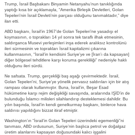
Trump, İsrail Başbakanı Binyamin Netanyahu’nun tanıklığında
yaptığı kısa bir açıklamayla, “Amerika Birleşik Devletleri, Golan
Tepeleri’nin İsrail Devleti’nin parçası olduğunu tanımaktadır,” diye
ilan etti.
ABD başkanı, İsrail’in 1967’de Golan Tepeleri’ne yasadışı el
koymasının, o toprakları 14 yıl sonra tek taraflı ilhak etmesinin,
saldırganca Musevi yerleşimleri inşa ederek aralıksız kontrolünü
ileri sürmesinin ve toprakları İsrail kapitalizmi çıkarına
kullanmasının, “İsrail’in kendisini Suriye’ye ve [İran’ı da kapsayan]
diğer bölgesel tehditlere karşı koruma gerekliliği” nedeniyle haklı
olduğunu ileri sürdü.
Ne safsata. Trump, gerçekliği baş aşağı çevirmektedir. İsrail,
Golan Tepeleri’ni, Suriye’ye yönelik pervasız saldırıları için bir atış
rampası olarak kullanmıştır. Buna, İsrail’in, Beşar Esad
hükümetine karşı rejim değişikliği savaşında, aralarında IŞİD’in de
bulunduğu İslamcı milisleri silahlandırıp desteklemesi dahildir. Bu
yılın başında, İsrail’in kendi genelkurmay başkanı, binlerce hava
saldırısı yapıldığını bizzat itiraf etmiştir.
Washington’ın “İsrail’in Golan Tepeleri üzerindeki egemenliği”ni
tanıması, ABD ordusunun, Suriye’nin başlıca petrol ve doğalgaz
üretim alanlarını kapsayan doğusundaki kalıcı işgalini