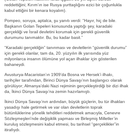
reddettiğini; Kırım’ın ise Rusya yurttaşlığını ezici bir çoğunlukla
kabul ettiğini bir kenara koyalım).
Pompeo, soruya, aptalca, şu yanıtı verdi: “Hayır, hiç de bile.
Başkanın Golan Tepeleri konusunda yaptığı şey, karadaki
gerçekliği ve İsrail devletini korumak için gerekli güvenlik
durumunu tanımaktır. Bu, bu kadar basit.”
“Karadaki gerçekliğin” tanınması ve devletlerin “güvenlik durumu”
için gerekli olanlar, tam da, 20. yüzyılın ilk yarısında yüz
milyonlarca insanın ölümüne yol açan ilhaklar için gösterilen
bahaneydi.
Avusturya-Macaristan’ın 1909’da Bosna ve Hersek’i ilhakı,
tarihçiler tarafından, Birinci Dünya Savaşı’nın başlangıcı olarak
görülüyor; Almanya’daki Nazi rejiminin gerçekleştirdiği bir dizi ilhak
da, İkinci Dünya Savaşı’na zemin hazırlamıştı.
İkinci Dünya Savaşı’nın ardından, büyük güçlerin, bu tür ilhakları
yasadışı hale getirmek ve var olan devletlerin toprak
bütünlüklerine yönelik tehditleri reddetmek amacıyla, Cenevre
Sözleşmeşleri’nde değişiklik yapması ve Birleşmiş Milletler’in
kuruluş sözleşmesini kabul etmesi, bu tarihsel “gerçeklikler”in
itirafıydı.