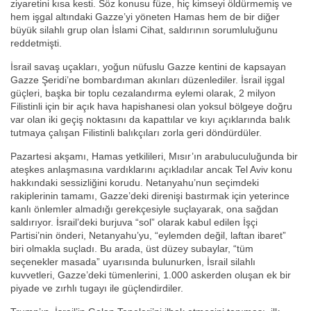
ziyaretini kısa kesti. Söz konusu füze, hiç kimseyi öldürmemiş ve
hem işgal altındaki Gazze’yi yöneten Hamas hem de bir diğer
büyük silahlı grup olan İslami Cihat, saldırının sorumluluğunu
reddetmişti.
İsrail savaş uçakları, yoğun nüfuslu Gazze kentini de kapsayan
Gazze Şeridi’ne bombardıman akınları düzenlediler. İsrail işgal
güçleri, başka bir toplu cezalandırma eylemi olarak, 2 milyon
Filistinli için bir açık hava hapishanesi olan yoksul bölgeye doğru
var olan iki geçiş noktasını da kapattılar ve kıyı açıklarında balık
tutmaya çalışan Filistinli balıkçıları zorla geri döndürdüler.
Pazartesi akşamı, Hamas yetkilileri, Mısır’ın arabuluculuğunda bir
ateşkes anlaşmasına vardıklarını açıkladılar ancak Tel Aviv konu
hakkındaki sessizliğini korudu. Netanyahu’nun seçimdeki
rakiplerinin tamamı, Gazze’deki direnişi bastırmak için yeterince
kanlı önlemler almadığı gerekçesiyle suçlayarak, ona sağdan
saldırıyor. İsrail’deki burjuva “sol” olarak kabul edilen İşçi
Partisi’nin önderi, Netanyahu’yu, “eylemden değil, laftan ibaret”
biri olmakla suçladı. Bu arada, üst düzey subaylar, “tüm
seçenekler masada” uyarısında bulunurken, İsrail silahlı
kuvvetleri, Gazze’deki tümenlerini, 1.000 askerden oluşan ek bir
piyade ve zırhlı tugayı ile güçlendirdiler.