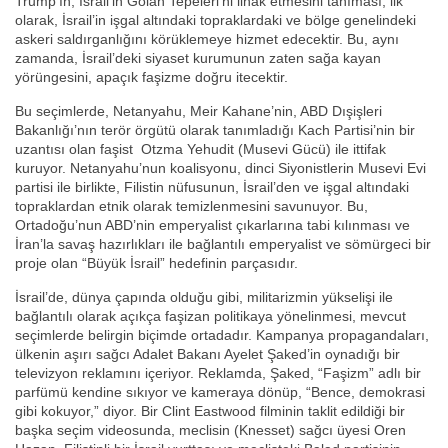
Trump’ın, İsrail’in Golan Tepeleri’ni ilhak etmesini tanıması, ilk
olarak, İsrail’in işgal altındaki topraklardaki ve bölge genelindeki
askeri saldırganlığını körüklemeye hizmet edecektir. Bu, aynı
zamanda, İsrail’deki siyaset kurumunun zaten sağa kayan
yörüngesini, apaçık faşizme doğru itecektir.
Bu seçimlerde, Netanyahu, Meir Kahane’nin, ABD Dışişleri
Bakanlığı’nın terör örgütü olarak tanımladığı Kach Partisi’nin bir
uzantısı olan faşist Otzma Yehudit (Musevi Gücü) ile ittifak
kuruyor. Netanyahu’nun koalisyonu, dinci Siyonistlerin Musevi Evi
partisi ile birlikte, Filistin nüfusunun, İsrail’den ve işgal altındaki
topraklardan etnik olarak temizlenmesini savunuyor. Bu,
Ortadoğu’nun ABD’nin emperyalist çıkarlarına tabi kılınması ve
İran’la savaş hazırlıkları ile bağlantılı emperyalist ve sömürgeci bir
proje olan “Büyük İsrail” hedefinin parçasıdır.
İsrail’de, dünya çapında olduğu gibi, militarizmin yükselişi ile
bağlantılı olarak açıkça faşizan politikaya yönelinmesi, mevcut
seçimlerde belirgin biçimde ortadadır. Kampanya propagandaları,
ülkenin aşırı sağcı Adalet Bakanı Ayelet Şaked’in oynadığı bir
televizyon reklamını içeriyor. Reklamda, Şaked, “Faşizm” adlı bir
parfümü kendine sıkıyor ve kameraya dönüp, “Bence, demokrasi
gibi kokuyor,” diyor. Bir Clint Eastwood filminin taklit edildiği bir
başka seçim videosunda, meclisin (Knesset) sağcı üyesi Oren