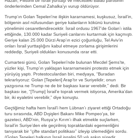
Hazan, Filistinli bir İsrail yurttaşı ve meclisteki Balad partisinin
önderlerinden Cemal Zahalka’yı vurup öldürüyor.
Trump’ın Golan Tepeleri’ne ilişkin kararnamesi, kuşkusuz, İsrail’in,
bölgenin asıl nüfusundan geriye kalanların kökünü kurutma
yönelimini cesaretlendirecektir. İsrail ordusu 1967’de Golan’ı istila
ettiğinde, 130.000 kadar Suriyeli canlarını kurtarmak için kaçmıştı.
Geriye kalan 25.000 Dürzi Arap’ın ezici çoğunluğu, Tel Aviv’in
onları İsrail yurttaşlığını kabul etmeye zorlama girişimlerini
reddedip, Suriyeli oldukları konusunda ısrar etti.
Cumartesi günü, Golan Tepeleri’nde bulunan Mecdel Şems’te,
yüzler kişi, Trump’ın yaklaşan kararnamesini protesto etmek için
yürüyüş yaptı. Protestoculardan biri, medyaya, “Buradan
tekrarlıyoruz: Golan [Tepeleri] Arap’tır ve Suriyelidir; onun
yazgısına ne Trump ne de bir başkası karar verebilir,” dedi. Bir
başkası ise, “[Trump] İsrail’e toprak vermek istiyorsa, Amerika’dan
bir, iki eyaletini verebilir,” diye konuştu.
Geçtiğimiz hafta hem İsrail’i hem Lübnan’ı ziyaret ettiği Ortadoğu
turu sırasında, ABD Dışişleri Bakanı Mike Pompeo’ya, bir
gazeteci, ABD’nin, Rusya’yı Kırım’ı ilhak etmekle suçlarken,
İsrail’in Suriye’den ele geçirilmiş topraklardaki egemenliğini
tanıyarak bir “çifte standart politikası” izleyip izlemediğini sordu.
(Golan Tepeleri halkının İsrail işgalini 50 yılı aşkın süredir