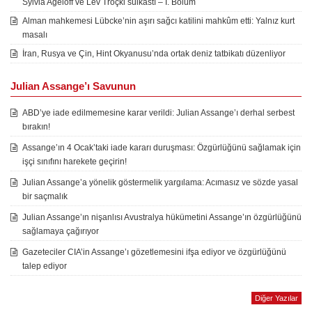
Sylvia Ageloff ve Lev Troçki suikastı – I. Bölüm
Alman mahkemesi Lübcke’nin aşırı sağcı katilini mahkûm etti: Yalnız kurt
masalı
İran, Rusya ve Çin, Hint Okyanusu’nda ortak deniz tatbikatı düzenliyor
Julian Assange’ı Savunun
ABD’ye iade edilmemesine karar verildi: Julian Assange’ı derhal serbest
bırakın!
Assange’ın 4 Ocak’taki iade kararı duruşması: Özgürlüğünü sağlamak için
işçi sınıfını harekete geçirin!
Julian Assange’a yönelik göstermelik yargılama: Acımasız ve sözde yasal
bir saçmalık
Julian Assange’ın nişanlısı Avustralya hükümetini Assange’ın özgürlüğünü
sağlamaya çağırıyor
Gazeteciler CIA’in Assange’ı gözetlemesini ifşa ediyor ve özgürlüğünü
talep ediyor
Diğer Yazılar