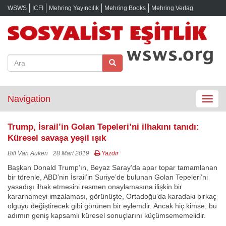
WSWS
ICFI
Mehring Yayıncılık
Mehring Books
Mehring Verlag
Navigation
Toggle
navigat
Trump, İsrail’in Golan Tepeleri’ni ilhakını tanıdı:
Küresel savaşa yeşil ışık
Bill Van Auken
28 Mart 2019
Yazdır
Başkan Donald Trump’ın, Beyaz Saray’da apar topar tamamlanan
bir törenle, ABD’nin İsrail’in Suriye’de bulunan Golan Tepeleri’ni
yasadışı ilhak etmesini resmen onaylamasına ilişkin bir
kararnameyi imzalaması, görünüşte, Ortadoğu’da karadaki birkaç
olguyu değiştirecek gibi görünen bir eylemdir. Ancak hiç kimse, bu
adımın geniş kapsamlı küresel sonuçlarını küçümsememelidir.