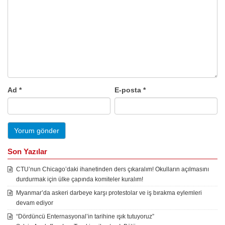
Ad
*
E-posta
*
Son Yazılar
CTU’nun Chicago’daki ihanetinden ders çıkaralım! Okulların açılmasını
durdurmak için ülke çapında komiteler kuralım!
Myanmar’da askeri darbeye karşı protestolar ve iş bırakma eylemleri
devam ediyor
“Dördüncü Enternasyonal’in tarihine ışık tutuyoruz”