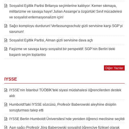
Sosyalist Eşitlik Partisi Britanya seçimlerine katılıyor: Kemer sıkmaya,
militarizme ve savaşa hayır! Julian Assange’a özgürlük! Sınıf mücadelesi
ve sosyalist enternasyonalizm için!
Sağcı komployu durdurun! Verfassungsschutz gizli servisine karşı SGP’yi
savunun!
Sosyalist Eşitlik Partisi, Alman gizli servisine dava açtı
Faşizme ve savaşa karşı sosyalist bir perspektif: SGP’nin Berlin’deki
başarılı seçim toplantısı
Diğer Yazılar
IYSSE
IYSSE’nin İstanbul TÜÖBİK’teki siyasi müdahalesi öğrencilerden destek
aldı
Humboldt’taki IYSSE sözcüsü, Profesör Baberowski aleyhine disiplin
soruşturması talep etti
IYSSE Berlin Humboldt Üniversitesi’nde yeniden öğrenci meclisine seçildi
Aşırı sağcı Profesör Jörg Baberowski sosyalist öğrenciye fiziksel olarak