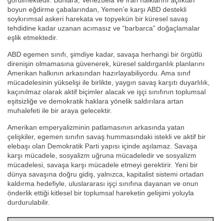
görülmektedir. Bunlara, Venezuela ve İran halklarını açlıktan
boyun eğdirme çabalarından, Yemen’e karşı ABD destekli
soykırımsal askeri harekata ve topyekün bir küresel savaş
tehdidine kadar uzanan acımasız ve “barbarca” doğaçlamalar
eşlik etmektedir.
ABD egemen sınıfı, şimdiye kadar, savaşa herhangi bir örgütlü
direnişin olmamasına güvenerek, küresel saldırganlık planlarını
Amerikan halkının arkasından hazırlayabiliyordu. Ama sınıf
mücadelesinin yükselişi ile birlikte, yaygın savaş karşıtı duyarlılık,
kaçınılmaz olarak aktif biçimler alacak ve işçi sınıfının toplumsal
eşitsizliğe ve demokratik haklara yönelik saldırılara artan
muhalefeti ile bir araya gelecektir.
Amerikan emperyalizminin patlamasının arkasında yatan
çelişkiler, egemen sınıfın savaş hummasındaki istekli ve aktif bir
elebaşı olan Demokratik Parti yapısı içinde aşılamaz. Savaşa
karşı mücadele, sosyalizm uğruna mücadeledir ve sosyalizm
mücadelesi, savaşa karşı mücadele etmeyi gerektirir. Yeni bir
dünya savaşına doğru gidiş, yalnızca, kapitalist sistemi ortadan
kaldırma hedefiyle, uluslararası işçi sınıfına dayanan ve onun
önderlik ettiği kitlesel bir toplumsal hareketin gelişimi yoluyla
durdurulabilir.