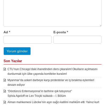
Ad
*
E-posta
*
Son Yazılar
CTU’nun Chicago’daki ihanetinden ders çıkaralım! Okulların açılmasını
durdurmak için ülke çapında komiteler kuralım!
Myanmar’da askeri darbeye karşı protestolar ve iş bırakma eylemleri
devam ediyor
“Dördüncü Enternasyonal’in tarihine ışık tutuyoruz”
Sylvia Ageloff ve Lev Troçki suikastı – I. Bölüm
Alman mahkemesi Lübcke’nin aşırı sağcı katilini mahkûm etti: Yalnız kurt