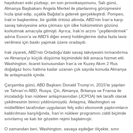
haydutvari eski yüzbaşı, en son provokasyonunu, Salı günü,
Almanya Başbakanı Angela Merkel ile planlanmış görüşmesini
hızla iptal edip, uçakla Bağdat’a giderek gerçekleştirdi. Pompeo,
Irak’ın başkentine, bir gizlilik örtüsü altında, ABD’nin İran’a karşı
savaş takviyesine arka çıkması için ülke hükümetinin gözünü
korkutmak amacıyla gitmişti. Ayrıca, Irak’ın arzını “çeşitlendirmek”
adına Exxon’a ve ABD’li diğer enerji holdinglerine daha fazla taviz
verilmesi için baskı yapmak üzere oradaydı.
Irak ziyareti, ABD’nin Ortadoğu’daki savaş takviyesini tırmandırma
ve Almanya’yı küçük düşürme biçimindeki ikili amaca hizmet etti.
Washington, ticaret konusundan İran’a ve Kuzey Akım 2 Rus
doğalgaz boru hattına kadar uzanan çok sayıda konuda Almanya
ile anlaşmazlık içinde.
Çarşamba günü, ABD Başkanı Donald Trump’ın, 2015’te yapılan
ve Tahran’ın ABD, Rusya, Çin, Almanya, Britanya ve Fransa ile
imzaladığı İran nükleer anlaşmasından (JCPOA) tek taraflı olarak
çekilmesinin birinci yıldönümüydü. Anlaşma, Washington ve
müttefikleri tarafından uygulanan felç edici ekonomik yaptırımların
kaldırılması karşılığında, İran’ın nükleer programını ciddi biçimde
sınırlamış ve katı bir gözetim rejimi başlatmıştı.
O zamandan beri, Washington, savaşa eşdeğer ölçekte, sınır