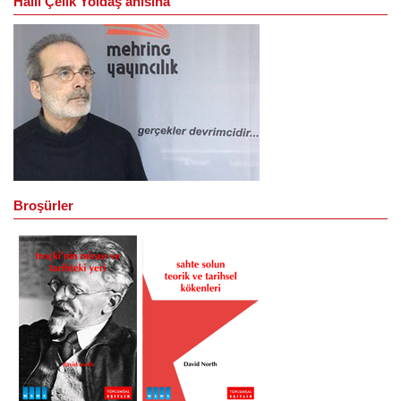
Halil Çelik Yoldaş anısına
Broşürler