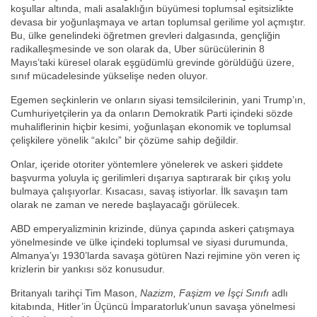
koşullar altında, mali asalaklığın büyümesi toplumsal eşitsizlikte
devasa bir yoğunlaşmaya ve artan toplumsal gerilime yol açmıştır.
Bu, ülke genelindeki öğretmen grevleri dalgasında, gençliğin
radikalleşmesinde ve son olarak da, Uber sürücülerinin 8
Mayıs’taki küresel olarak eşgüdümlü grevinde görüldüğü üzere,
sınıf mücadelesinde yükselişe neden oluyor.
Egemen seçkinlerin ve onların siyasi temsilcilerinin, yani Trump’ın,
Cumhuriyetçilerin ya da onların Demokratik Parti içindeki sözde
muhaliflerinin hiçbir kesimi, yoğunlaşan ekonomik ve toplumsal
çelişkilere yönelik “akılcı” bir çözüme sahip değildir.
Onlar, içeride otoriter yöntemlere yönelerek ve askeri şiddete
başvurma yoluyla iç gerilimleri dışarıya saptırarak bir çıkış yolu
bulmaya çalışıyorlar. Kısacası, savaş istiyorlar. İlk savaşın tam
olarak ne zaman ve nerede başlayacağı görülecek.
ABD emperyalizminin krizinde, dünya çapında askeri çatışmaya
yönelmesinde ve ülke içindeki toplumsal ve siyasi durumunda,
Almanya’yı 1930’larda savaşa götüren Nazi rejimine yön veren iç
krizlerin bir yankısı söz konusudur.
Britanyalı tarihçi Tim Mason,
Nazizm, Faşizm ve İşçi Sınıfı
adlı
kitabında, Hitler’in Üçüncü İmparatorluk’unun savaşa yönelmesi