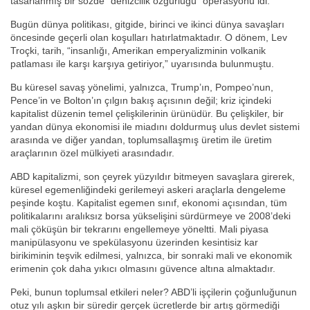
tasarlanmış bir sözde “denizcilik özgürlüğü” operasyonu idi.
Bugün dünya politikası, gitgide, birinci ve ikinci dünya savaşları
öncesinde geçerli olan koşulları hatırlatmaktadır. O dönem, Lev
Troçki, tarih, “insanlığı, Amerikan emperyalizminin volkanik
patlaması ile karşı karşıya getiriyor,” uyarısında bulunmuştu.
Bu küresel savaş yönelimi, yalnızca, Trump’ın, Pompeo’nun,
Pence’in ve Bolton’ın çılgın bakış açısının değil; kriz içindeki
kapitalist düzenin temel çelişkilerinin ürünüdür. Bu çelişkiler, bir
yandan dünya ekonomisi ile miadını doldurmuş ulus devlet sistemi
arasında ve diğer yandan, toplumsallaşmış üretim ile üretim
araçlarının özel mülkiyeti arasındadır.
ABD kapitalizmi, son çeyrek yüzyıldır bitmeyen savaşlara girerek,
küresel egemenliğindeki gerilemeyi askeri araçlarla dengeleme
peşinde koştu. Kapitalist egemen sınıf, ekonomi açısından, tüm
politikalarını aralıksız borsa yükselişini sürdürmeye ve 2008’deki
mali çöküşün bir tekrarını engellemeye yöneltti. Mali piyasa
manipülasyonu ve spekülasyonu üzerinden kesintisiz kar
birikiminin teşvik edilmesi, yalnızca, bir sonraki mali ve ekonomik
erimenin çok daha yıkıcı olmasını güvence altına almaktadır.
Peki, bunun toplumsal etkileri neler? ABD’li işçilerin çoğunluğunun
otuz yılı aşkın bir süredir gerçek ücretlerde bir artış görmediği