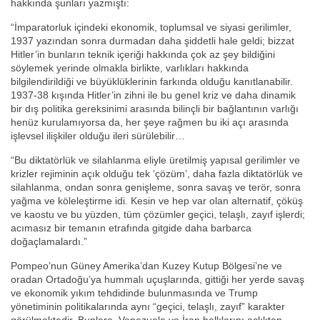
hakkında şunları yazmıştı:
“İmparatorluk içindeki ekonomik, toplumsal ve siyasi gerilimler,
1937 yazından sonra durmadan daha şiddetli hale geldi; bizzat
Hitler’in bunların teknik içeriği hakkında çok az şey bildiğini
söylemek yerinde olmakla birlikte, varlıkları hakkında
bilgilendirildiği ve büyüklüklerinin farkında olduğu kanıtlanabilir.
1937-38 kışında Hitler’in zihni ile bu genel kriz ve daha dinamik
bir dış politika gereksinimi arasında bilinçli bir bağlantının varlığı
henüz kurulamıyorsa da, her şeye rağmen bu iki açı arasında
işlevsel ilişkiler olduğu ileri sürülebilir…
“Bu diktatörlük ve silahlanma eliyle üretilmiş yapısal gerilimler ve
krizler rejiminin açık olduğu tek ‘çözüm’, daha fazla diktatörlük ve
silahlanma, ondan sonra genişleme, sonra savaş ve terör, sonra
yağma ve köleleştirme idi. Kesin ve hep var olan alternatif, çöküş
ve kaostu ve bu yüzden, tüm çözümler geçici, telaşlı, zayıf işlerdi;
acımasız bir temanın etrafında gitgide daha barbarca
doğaçlamalardı.”
Pompeo’nun Güney Amerika’dan Kuzey Kutup Bölgesi’ne ve
oradan Ortadoğu’ya hummalı uçuşlarında, gittiği her yerde savaş
ve ekonomik yıkım tehdidinde bulunmasında ve Trump
yönetiminin politikalarında aynı “geçici, telaşlı, zayıf” karakter