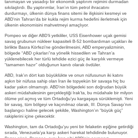
tanımayan ve yasadışı bir ekonomik yaptırım rejimini durmadan
sıkılaştırdı. Bu yaptırımlar, İran’ın tüm petrol ihracatını
durdurmayı, ülkenin dünya finans sitemi ile ilişkisini kesmeyi ve
ABD’nin Tahran’da bir kukla rejim kurma hedefini ilerletmek için
ülkenin ekonomisini mahvetmeyi amaçlıyor.
Pompeo ve diğer ABD’li yetkililer, USS Eisenhower uçak gemisi
savaş grubunun nükleer kapasiteli B-52 bombardıman uçakları ile
birlikte Basra Körfezi’ne gönderilmesini, ABD emperyalizminin,
bölgede “ABD çıkarları”na yönelik hissedilen ve Tahran’a
yüklenebilecek her türlü tehdide ezici güç ile karşılık vermeye
“tamamen hazır” olduğunun kanıtı olarak övdüler.
ABD, Irak’ın dört katı büyüklükte ve onun nüfusunun iki katını
aşkın bir nüfusa sahip olan İran ile topyekün bir savaşa hiç bu
kadar yakın olmamıştı. ABD’nin bölgedeki son doğrudan büyük
askeri müdahalesinin gerçekleştiği Irak’ta, bu müdahale bir milyon
ölüme yol açmış ve tüm Ortadoğu’yu kargaşaya sürüklemişti. Yeni
bir savaş, tüm bölgeyi ve kaçınılmaz olarak, III. Dünya Savaşı’nın
başlangıcı haline gelecek şekilde, Washington’ın “büyük güç”
rakiplerini içine çekecektir.
Washington, tam da Ortadoğu’yu yeni bir felaketin eşiğine getirdiği
sırada, Venezuela’ya karşı askeri harekat tehdidinde bulunuyor.