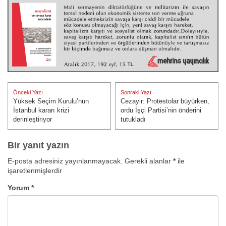
Yazı
Önceki Yazı
Sonraki Yazı
gezinmesi
Yüksek Seçim Kurulu’nun
Cezayir: Protestolar büyürken,
Önceki Yazı:
Sonraki Yazı:
İstanbul kararı krizi
ordu İşçi Partisi’nin önderini
derinleştiriyor
tutukladı
Bir yanıt yazın
E-posta adresiniz yayınlanmayacak.
Gerekli alanlar
*
ile
işaretlenmişlerdir
Yorum
*