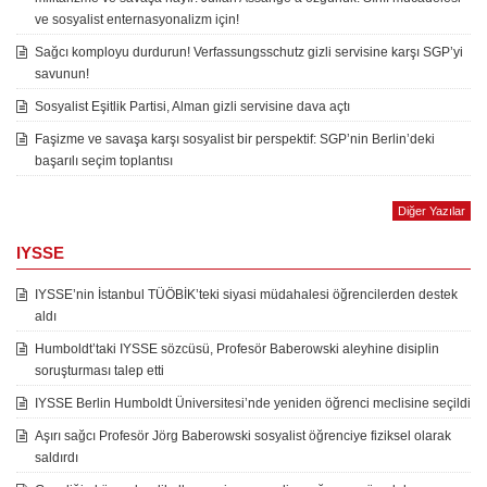
ve sosyalist enternasyonalizm için!
Sağcı komployu durdurun! Verfassungsschutz gizli servisine karşı SGP’yi
savunun!
Sosyalist Eşitlik Partisi, Alman gizli servisine dava açtı
Faşizme ve savaşa karşı sosyalist bir perspektif: SGP’nin Berlin’deki
başarılı seçim toplantısı
Diğer Yazılar
IYSSE
IYSSE’nin İstanbul TÜÖBİK’teki siyasi müdahalesi öğrencilerden destek
aldı
Humboldt’taki IYSSE sözcüsü, Profesör Baberowski aleyhine disiplin
soruşturması talep etti
IYSSE Berlin Humboldt Üniversitesi’nde yeniden öğrenci meclisine seçildi
Aşırı sağcı Profesör Jörg Baberowski sosyalist öğrenciye fiziksel olarak
saldırdı