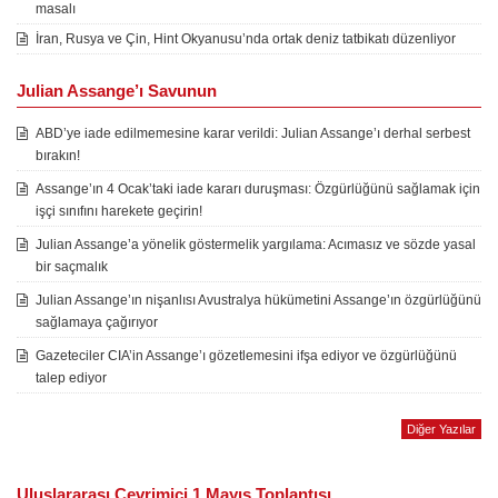
masalı
İran, Rusya ve Çin, Hint Okyanusu’nda ortak deniz tatbikatı düzenliyor
Julian Assange’ı Savunun
ABD’ye iade edilmemesine karar verildi: Julian Assange’ı derhal serbest
bırakın!
Assange’ın 4 Ocak’taki iade kararı duruşması: Özgürlüğünü sağlamak için
işçi sınıfını harekete geçirin!
Julian Assange’a yönelik göstermelik yargılama: Acımasız ve sözde yasal
bir saçmalık
Julian Assange’ın nişanlısı Avustralya hükümetini Assange’ın özgürlüğünü
sağlamaya çağırıyor
Gazeteciler CIA’in Assange’ı gözetlemesini ifşa ediyor ve özgürlüğünü
talep ediyor
Diğer Yazılar
Uluslararası Çevrimiçi 1 Mayıs Toplantısı