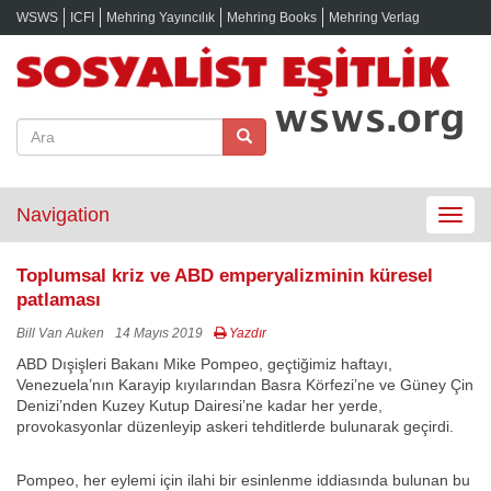
WSWS
ICFI
Mehring Yayıncılık
Mehring Books
Mehring Verlag
Navigation
Toggle
navigat
Toplumsal kriz ve ABD emperyalizminin küresel
patlaması
Bill Van Auken
14 Mayıs 2019
Yazdır
ABD Dışişleri Bakanı Mike Pompeo, geçtiğimiz haftayı,
Venezuela’nın Karayip kıyılarından Basra Körfezi’ne ve Güney Çin
Denizi’nden Kuzey Kutup Dairesi’ne kadar her yerde,
provokasyonlar düzenleyip askeri tehditlerde bulunarak geçirdi.
Pompeo, her eylemi için ilahi bir esinlenme iddiasında bulunan bu