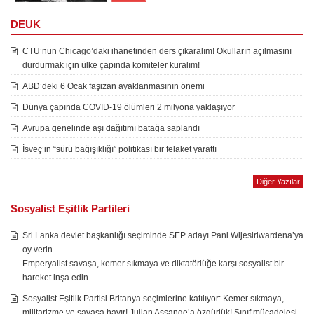
DEUK
CTU’nun Chicago’daki ihanetinden ders çıkaralım! Okulların açılmasını
durdurmak için ülke çapında komiteler kuralım!
ABD’deki 6 Ocak faşizan ayaklanmasının önemi
Dünya çapında COVID-19 ölümleri 2 milyona yaklaşıyor
Avrupa genelinde aşı dağıtımı batağa saplandı
İsveç’in “sürü bağışıklığı” politikası bir felaket yarattı
Diğer Yazılar
Sosyalist Eşitlik Partileri
Sri Lanka devlet başkanlığı seçiminde SEP adayı Pani Wijesiriwardena’ya
oy verin
Emperyalist savaşa, kemer sıkmaya ve diktatörlüğe karşı sosyalist bir
hareket inşa edin
Sosyalist Eşitlik Partisi Britanya seçimlerine katılıyor: Kemer sıkmaya,
militarizme ve savaşa hayır! Julian Assange’a özgürlük! Sınıf mücadelesi