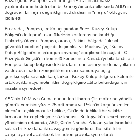
Pazar günü, Pompeo, aynı İran gibi ABD’nin acımasız
yaptırımlarının hedefi olan bu Güney Amerika ülkesinde ABD’nin
doğrudan bir rejim değişikliği müdahalesinin “meşru” olduğunu
iddia etti.
Bu arada, Pompeo, Irak’a uçuşundan önce, Kuzey Kutup
Bölgesi’nde toprağı olan ülkelerin konferansına katıldığı
Finlandiya’daydı. Pompeo, orada, Pekin’i, bölgede “ulusal
güvenlik hedefleri” peşinde koşmakla ve Moskova’yı, “Kuzey
Kutup Bölgesi’nde saldırgan davranış” sergilemekle suçladı. O,
Kuzeybatı Geçidi’nin kontrolü konusunda Kanada’yı bile tehdit etti.
Pompeo, kutup bölgesindeki buzların erimesini yeni deniz yollarını
ve devasa maden zenginliklerini olası sömürüye açtığı
gerekçesiyle sevinçle karşılarken, Kuzey Kutup Bölgesi ülkeleri ile
ortak açıklamayı, metin iklim değişikliğine atıfta bulunduğu için
imzalamayı reddetti.
ABD’nin 10 Mayıs Cuma gününden itibaren Çin mallarına yönelik
gümrük vergisini yüzde 25 arttırması ve Pekin’in karşı önlemler
alacağını açıklaması ile birlikte, Çin’le de tehlikeli bir şekilde
tırmanan bir cepheleşme söz konusu. Bu topyekün ticaret savaşı
yöneliminin ortasında, ABD, Çin’in Nansha Adaları yakınlarındaki
sulara bir kez daha iki savaş gemisi gönderdi. Bu, silahlı bir
çatışmaya yol açabilecek bir askeri provokasyon olarak