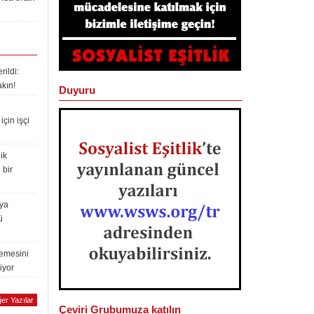
ildi:
akın!
Duyuru
çin işçi
ik
 bir
lya
ü
lemesini
iyor
er Yazılar
Çeviri Grubumuza katılın