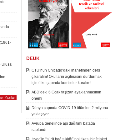
inde
asında
 (1961-
DEUK
e Ulusal
CTU’nun Chicago’daki ihanetinden ders
çıkaralım! Okulların açılmasını durdurmak
rine
için ülke çapında komiteler kuralım!
ABD’deki 6 Ocak faşizan ayaklanmasının
er Yazılar
önemi
Dünya çapında COVID-19 ölümleri 2 milyona
yaklaşıyor
Avrupa genelinde aşı dağıtımı batağa
saplandı
İsveç’in “sürü bağışıklığı” politikası bir felaket