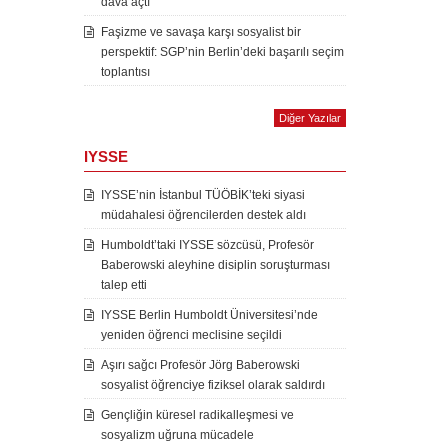
dava açtı
Faşizme ve savaşa karşı sosyalist bir
perspektif: SGP’nin Berlin’deki başarılı seçim
toplantısı
Diğer Yazılar
IYSSE
IYSSE’nin İstanbul TÜÖBİK’teki siyasi
müdahalesi öğrencilerden destek aldı
Humboldt’taki IYSSE sözcüsü, Profesör
Baberowski aleyhine disiplin soruşturması
talep etti
IYSSE Berlin Humboldt Üniversitesi’nde
yeniden öğrenci meclisine seçildi
Aşırı sağcı Profesör Jörg Baberowski
sosyalist öğrenciye fiziksel olarak saldırdı
Gençliğin küresel radikalleşmesi ve
sosyalizm uğruna mücadele