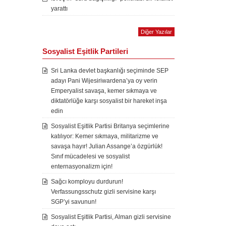
yarattı
Diğer Yazılar
Sosyalist Eşitlik Partileri
Sri Lanka devlet başkanlığı seçiminde SEP
adayı Pani Wijesiriwardena’ya oy verin
Emperyalist savaşa, kemer sıkmaya ve
diktatörlüğe karşı sosyalist bir hareket inşa
edin
Sosyalist Eşitlik Partisi Britanya seçimlerine
katılıyor: Kemer sıkmaya, militarizme ve
savaşa hayır! Julian Assange’a özgürlük!
Sınıf mücadelesi ve sosyalist
enternasyonalizm için!
Sağcı komployu durdurun!
Verfassungsschutz gizli servisine karşı
SGP’yi savunun!
Sosyalist Eşitlik Partisi, Alman gizli servisine