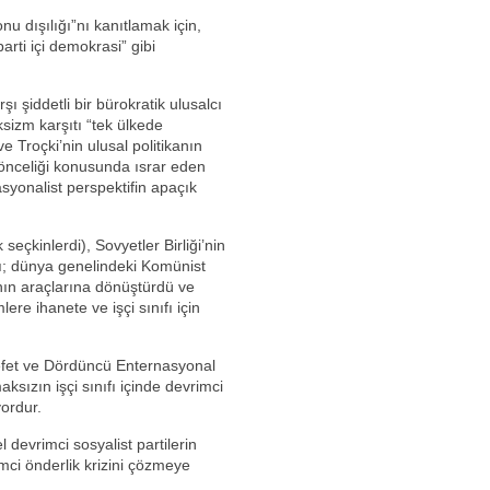
u dışılığı”nı kanıtlamak için,
arti içi demokrasi” gibi
 şiddetli bir bürokratik ulusalcı
ksizm karşıtı “tek ülkede
 Troçki’nin ulusal politikanın
 önceliği konusunda ısrar eden
asyonalist perspektifin apaçık
 seçkinlerdi), Sovyetler Birliği’nin
ı; dünya genelindeki Komünist
sının araçlarına dönüştürdü ve
re ihanete ve işçi sınıfı için
efet ve Dördüncü Enternasyonal
ksızın işçi sınıfı içinde devrimci
yordur.
l devrimci sosyalist partilerin
imci önderlik krizini çözmeye