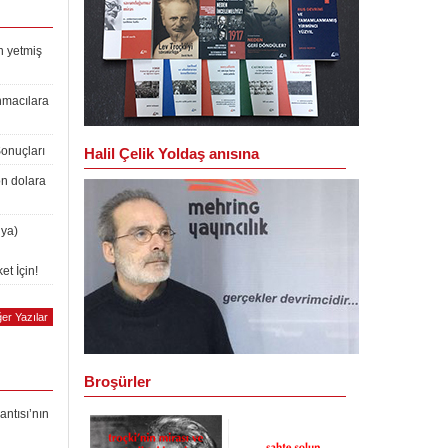
n yetmiş
nmacılara
Sonuçları
Halil Çelik Yoldaş anısına
on dolara
lya)
et İçin!
er Yazılar
Broşürler
antısı’nın