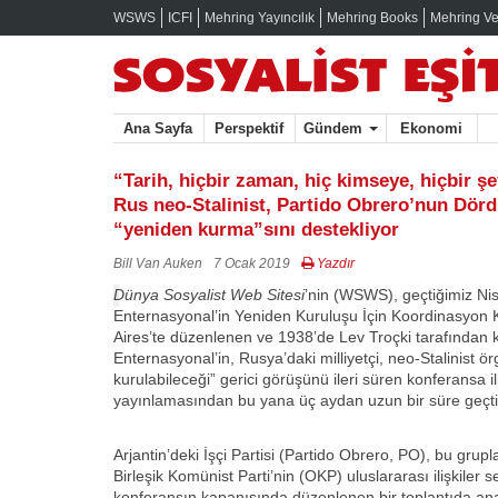
WSWS
ICFI
Mehring Yayıncılık
Mehring Books
Mehring Ve
Ana Sayfa
Perspektif
Gündem
Ekonomi
“Tarih, hiçbir zaman, hiç kimseye, hiçbir ş
Rus neo-Stalinist, Partido Obrero’nun Dör
“yeniden kurma”sını destekliyor
Bill Van Auken
7 Ocak 2019
Yazdır
Dünya Sosyalist Web Sitesi
’nin (WSWS), geçtiğimiz N
Enternasyonal’in Yeniden Kuruluşu İçin Koordinasyon
Aires’te düzenlenen ve 1938’de Lev Troçki tarafından
Enternasyonal’in, Rusya’daki milliyetçi, neo-Stalinist örg
kurulabileceği” gerici görüşünü ileri süren konferansa il
yayınlamasından bu yana üç aydan uzun bir süre geçti
Arjantin’deki İşçi Partisi (Partido Obrero, PO), bu grupl
Birleşik Komünist Parti’nin (OKP) uluslararası ilişkiler s
konferansın kapanışında düzenlenen bir toplantıda a