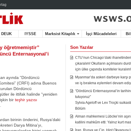
rlag
DEUK
IYSSE
Marksist Kitaplık
İşçi Mücadeleleri
Bi
ey öğretmemiştir”
Son Yazılar
düncü Enternasyonal’i
CTU’nun Chicago’daki ihanetinden
çıkaralım! Okulların açılmasını du
için ülke çapında komiteler kuralım!
isan ayında “Dördüncü
Myanmar’da askeri darbeye karşı p
 Komitesi” (CRFI) adına Buenos
ve iş bırakma eylemleri devam ediy
 kurulan Dördüncü
“Dördüncü Enternasyonal’in tarihine
ütler ile ittifak halinde “yeniden
tutuyoruz”
işkin bir
teşhir yazısı
Sylvia Ageloff ve Lev Troçki suikastı 
.
Bölüm
Alman mahkemesi Lübcke’nin aşırı
ardan birinin önderini, Rusya’daki
katilini mahkûm etti: Yalnız kurt mas
ekreteri Darya Mitina’yı,
İran, Rusya ve Çin, Hint Okyanusu’
na konuşmalardan birini yapmak