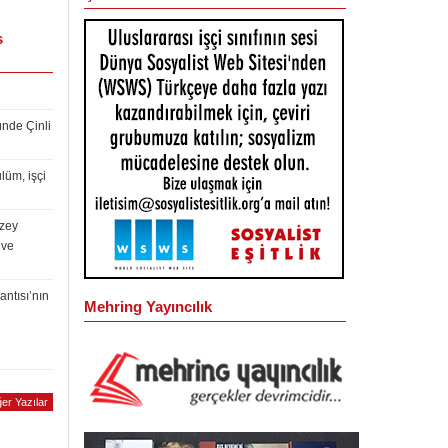
s
ünde Çinli
lüm, işçi
uzey
 ve
antısı’nın
Mehring Yayıncılık
er Yazılar