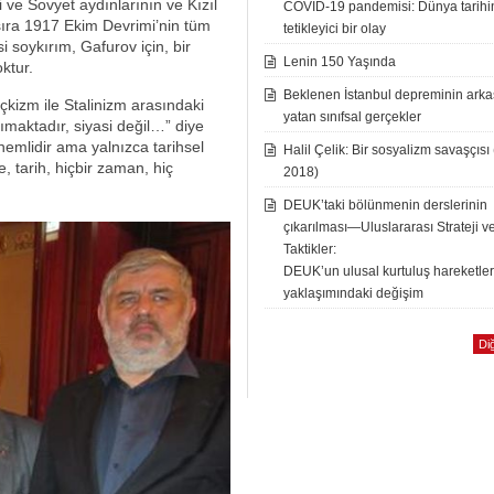
i ve Sovyet aydınlarının ve Kızıl
COVID-19 pandemisi: Dünya tarih
ıra 1917 Ekim Devrimi’nin tüm
tetikleyici bir olay
i soykırım, Gafurov için, bir
Lenin 150 Yaşında
ktur.
Beklenen İstanbul depreminin ark
kizm ile Stalinizm arasındaki
yatan sınıfsal gerçekler
taşımaktadır, siyasi değil…” diye
nemlidir ama yalnızca tarihsel
Halil Çelik: Bir sosyalizm savaşçısı
, tarih, hiçbir zaman, hiç
2018)
DEUK’taki bölünmenin derslerinin
çıkarılması—Uluslararası Strateji v
Taktikler:
DEUK’un ulusal kurtuluş hareketle
yaklaşımındaki değişim
Diğ