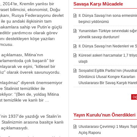
, 2014’te, Kremlin yanlısı bir
Savaşa Karşı Mücadele
iyaset bilimcisi, ekonomist, Doğu
aşkanı, Rusya Federasyonu devlet
II. Dünya Savaşı’nın sona ermesini
e şu andaki ilişkisinin tam
beşinci yıldönümü
a makamlara sahip ve Putin’e güçlü
Yunanistan-Türkiye sınırındaki sığı
 editör yardımcısı olarak görev
yönelik savaşı durdurun!
ını destekleyen köşe yazıları
umcusu.
II. Dünya Savaşı’nın Nedenleri ve 
 açıklaması, Mitina’nın
Küresel askeri harcamalar 1,7 trily
parlamentoda çok başarılı” bir
ulaştı
layarak ve eşini, “kitlesel bir
Sosyalist Eşitlik Partisi’nin (Avustra
ıldız” olarak överek savunuyordu.
Dördüncü Ulusal Kongre Kararları
 anlaşılmaz” diyerek önemsemiyor
Uluslararası Bir Savaş Karşıtı Harek
Stalinist temizlikler ile
ekliyor: “(Ben de, yoldaş Mitina
Diğ
st temizlikle ve kanlı bir …
Yayın Kurulu’nun Önerdikleri
i’nin 1937’de yazdığı ve Stalin’in
e Stalinizmin arasına basitçe kanlı
Uluslararası Çevrimiçi 1 Mayıs Topl
n açıklamasıydı.
Açılış Raporu