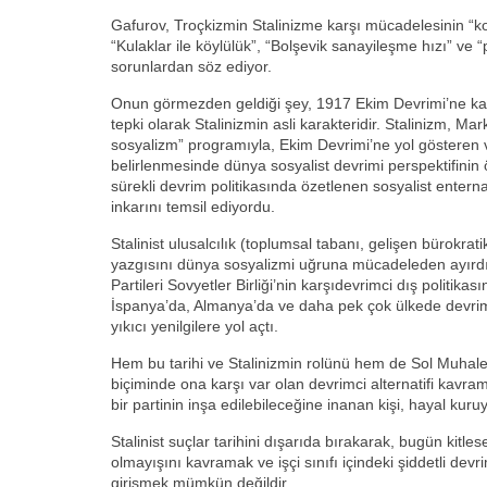
Gafurov, Troçkizmin Stalinizme karşı mücadelesinin “kon
“Kulaklar ile köylülük”, “Bolşevik sanayileşme hızı” ve “p
sorunlardan söz ediyor.
Onun görmezden geldiği şey, 1917 Ekim Devrimi’ne karşı
tepki olarak Stalinizmin asli karakteridir. Stalinizm, Mar
sosyalizm” programıyla, Ekim Devrimi’ne yol gösteren ve
belirlenmesinde dünya sosyalist devrimi perspektifinin
sürekli devrim politikasında özetlenen sosyalist entern
inkarını temsil ediyordu.
Stalinist ulusalcılık (toplumsal tabanı, gelişen bürokratik
yazgısını dünya sosyalizmi uğruna mücadeleden ayırd
Partileri Sovyetler Birliği’nin karşıdevrimci dış politika
İspanya’da, Almanya’da ve daha pek çok ülkede devrimle
yıkıcı yenilgilere yol açtı.
Hem bu tarihi ve Stalinizmin rolünü hem de Sol Muhal
biçiminde ona karşı var olan devrimci alternatifi kavrama
bir partinin inşa edilebileceğine inanan kişi, hayal kuru
Stalinist suçlar tarihini dışarıda bırakarak, bugün kitlese
olmayışını kavramak ve işçi sınıfı içindeki şiddetli devr
girişmek mümkün değildir.