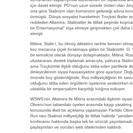
için davet etmişti. PO’nun uzun süredir önderi olan Jor
ona göre Stalinizm olan komünizm geleneği adına konu
övmüştü. Dünya sosyalist hareketinin Troçkist ilkeler te
reddeden Altamira, Stalinistler ile ittifak peşinde koşma
bir Enternasyonal” inşa etmeye girişmekten çok daha üs
etmişti.
Mitina, Stalin’i, bu ölmüş diktatörü tarihte benzeri olmay
kez mezarına çiçek bırakmaya giden bir Stalinisttir. O,
bir temsilcisi olarak dünyayı dolaşmaktadır. Mitina, Rus
uluslararası destek toplamak amacıyla, yalnızca Stalini
ama Troçkizmle ilişkili olduğunu iddia eden partilerle d
dinleyicilerinin siyasi hassasiyetine göre ayarlıyor. Do
önünde boy gösterdiğinde, Rus milliyetçiliğinin bir sa
olduğunu iddia eden örgütlerin üyelerine seslenirken ise,
ustalıkla bir emperyalizm karşıtlığı kılığına sokuyor.
WSWS’nin, Altamira ile Mitina arasındaki ilişkinin siyasi
Obrero’nun tabandaki üyeleri arasında kaygı yaratmış du
konusunda ilkeli bir açıklama yapamayan Partido Obre
Rus neo-Stalinist milliyetçiliği ile ittifak halinde “yen
konferansı hakkında başka tek bir sözcük yayınlamadı. 
paylaşımları ve soruları web sitelerinden kaldırdı.