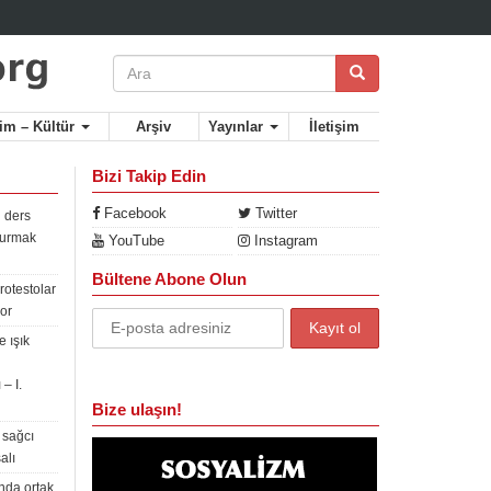
lim – Kültür
Arşiv
Yayınlar
İletişim
Bizi Takip Edin
Facebook
Twitter
 ders
rdurmak
YouTube
Instagram
Bültene Abone Olun
rotestolar
or
 ışık
– I.
Bize ulaşın!
 sağcı
alı
nda ortak