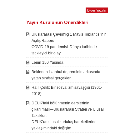
Diğer Yazılar
Yayın Kurulunun Önerdikleri
Uluslararası Çevrimiçi 1 Mayıs Toplantısı’nın
Açılış Raporu
COVID-19 pandemisi: Dünya tarihinde
tetikleyici bir olay
Lenin 150 Yaşında
Beklenen İstanbul depreminin arkasında
yatan sınıfsal gerçekler
Halil Çelik: Bir sosyalizm savaşçısı (1961-
2018)
DEUK’taki bölünmenin derslerinin
çıkarılması—Uluslararası Strateji ve Ulusal
Taktikler:
DEUK’un ulusal kurtuluş hareketlerine
yaklaşımındaki değişim