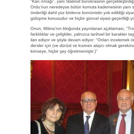
“Kan ırmağı”, yani Stalinist bürokrasinin gerçekleştirdiğ
Ordu’nun neredeyse bütün komuta kademesinin yanı s
önderliği dahil yüz binlerce komünistin yok edildiği siyas
gülüşme konusudur ve hiçbir güncel siyasi geçerliliği yo
Onun, Mitina’nın bloğunda yayınlanan açıklaması, “Troç
farklılıklar ve çelişkiler, yalnızca tarihsel bir karakter 
ilan ediyor ve şöyle devam ediyor: “Onları incelemek ö
dersler için (ve dürüst ve kısmen alaycı olmak gerekirse
kimseye, hiçbir şey öğretmemiştir.)”