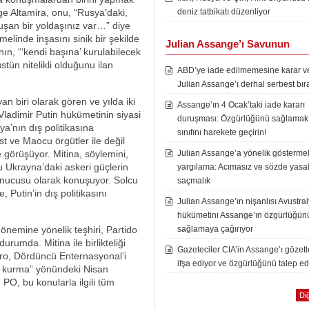
ge Altamira, onu, “Rusya’daki,
deniz tatbikatı düzenliyor
şan bir yoldaşınız var…” diye
melinde inşasını sinik bir şekilde
Julian Assange’ı Savunun
nın, “‘kendi başına’ kurulabilecek
tün nitelikli olduğunu ilan
ABD’ye iade edilmemesine karar ver
Julian Assange’ı derhal serbest bır
an biri olarak gören ve yılda iki
Assange’ın 4 Ocak’taki iade kararı
 Vladimir Putin hükümetinin siyasi
duruşması: Özgürlüğünü sağlamak i
ya’nın dış politikasına
sınıfını harekete geçirin!
st ve Maocu örgütler ile değil
e görüşüyor. Mitina, söylemini,
Julian Assange’a yönelik göstermel
ğu Ukrayna’daki askeri güçlerin
yargılama: Acımasız ve sözde yasal
vunucusu olarak konuşuyor. Solcu
saçmalık
 Putin’in dış politikasını
Julian Assange’ın nişanlısı Avustra
hükümetini Assange’ın özgürlüğün
 önemine yönelik teşhiri, Partido
sağlamaya çağırıyor
rumda. Mitina ile birlikteliği
Gazeteciler CIA’in Assange’ı gözet
ro, Dördüncü Enternasyonal’i
ifşa ediyor ve özgürlüğünü talep ed
iden kurma” yönündeki Nisan
PO, bu konularla ilgili tüm
Diğ