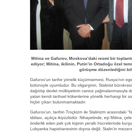
Mitina ve Gafurov, Moskova’daki resmi bir toplantı
ediyor; Mitina, ikilinin, Putin’in Ortadoğu özel tems
görüşme düzenlediğini bil
Gafurov’un tarihe yönelik küçümsemesi, Rusya’nın egem
bütünüyle uyumludur. Bu oligarşinin, Stalinist bürokrasini
dağıtılıp devlet mülkiyetinin canice yağmalanmasıyla 
yatan kendi tarihsel kökenlerine yönelik herhangi bir 
hiçbir çıkarı bulunmamaktadır.
Gafurov’un, tarihin Troçkizm ile Stalinizm arasındaki “farkl
iddiası, açıkça ikiyüzlüdür. Nihayetinde, eşi Mitina, çe
önderlik eden pek çok kişinin yeraltı hücrelerinde kurş
Lubyanka hapishanesinin dışına değil; Stalin’in mezarı