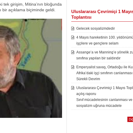
 tek girişim, Mitina’nın bloğunda
ı bir açıklama biçiminde geldi.
Uluslararası Çevrimiçi 1 Mayı
Toplantısı
Gelecek sosyalizmdedir
4 Mayıs hareketinin 100. yıldönüm
işçilere ve gençlere selam
Assange’a ve Manning’e yönelik zu
sınıfına yapılan bir saldırıdır
Emperyalist savaş, Ortadoğu ile K
Afrika’daki işçi sınıfının canlanması
Sürekli Devrim
Uluslararası Çevrimiçi 1 Mayıs Topl
açılış raporu
Sınıf mücadelesinin canlanması ve
sosyalizm uğruna mücadele
Diğ