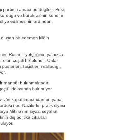
i partinin amacı bu değildir. Peki,
n kurduğu ve bürokrasinin kendini
tasfiye edilmesinin ardından,
n oluşan bir egemen kliğin
n, Rus milliyetçiliğinin yalnızca
olan çeşitli hizipleridir. Onlar
osterleri, faşistlerin salladığı,
yor.
 bir mantığı bulunmaktadır.
eçti” iddiasında bulunuyor.
hwitz’in kapatılmasından bu yana
rdeki neo-Nazilerle, pratik siyasi
arya Mitina’nın siyasi seyahat
in dış politika çıkarları
şuluyor.