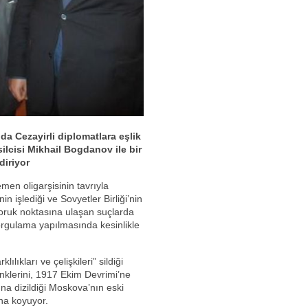
da Cezayirli diplomatlara eşlik
ilcisi
Mikhail Bogdanov ile bir
diriyor
en oligarşisinin tavrıyla
n işlediği ve Sovyetler Birliği’nin
doruk noktasına ulaşan suçlarda
sorgulama yapılmasında kesinlikle
ılıkları ve çelişkileri” sildiği
lenklerini, 1917 Ekim Devrimi’ne
una dizildiği Moskova’nın eski
na koyuyor.