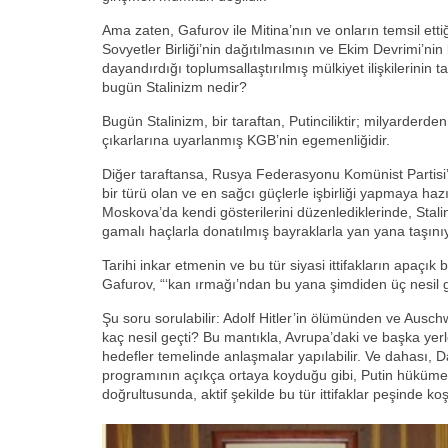
Ama zaten, Gafurov ile Mitina’nın ve onların temsil ettiğ
Sovyetler Birliği’nin dağıtılmasının ve Ekim Devrimi’ni
dayandırdığı toplumsallaştırılmış mülkiyet ilişkilerinin 
bugün Stalinizm nedir?
Bugün Stalinizm, bir taraftan, Putinciliktir; milyarderde
çıkarlarına uyarlanmış KGB’nin egemenliğidir.
Diğer taraftansa, Rusya Federasyonu Komünist Partisi’ni
bir türü olan ve en sağcı güçlerle işbirliği yapmaya hazır 
Moskova’da kendi gösterilerini düzenlediklerinde, Stalin p
gamalı haçlarla donatılmış bayraklarla yan yana taşını
Tarihi inkar etmenin ve bu tür siyasi ittifakların apaçık
Gafurov, “‘kan ırmağı’ndan bu yana şimdiden üç nesil g
Şu soru sorulabilir: Adolf Hitler’in ölümünden ve Ausc
kaç nesil geçti? Bu mantıkla, Avrupa’daki ve başka yerle
hedefler temelinde anlaşmalar yapılabilir. Ve dahası, D
programının açıkça ortaya koyduğu gibi, Putin hükümetin
doğrultusunda, aktif şekilde bu tür ittifaklar peşinde ko