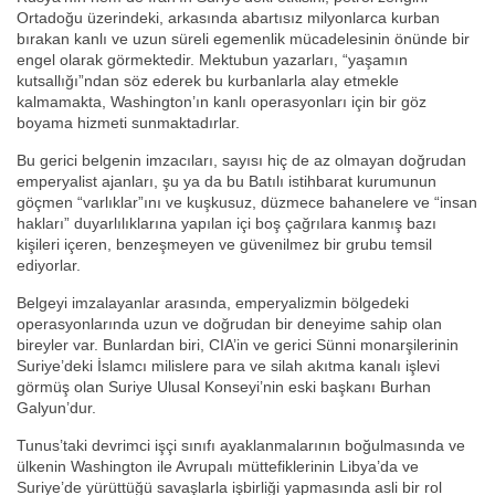
Ortadoğu üzerindeki, arkasında abartısız milyonlarca kurban
bırakan kanlı ve uzun süreli egemenlik mücadelesinin önünde bir
engel olarak görmektedir. Mektubun yazarları, “yaşamın
kutsallığı”ndan söz ederek bu kurbanlarla alay etmekle
kalmamakta, Washington’ın kanlı operasyonları için bir göz
boyama hizmeti sunmaktadırlar.
Bu gerici belgenin imzacıları, sayısı hiç de az olmayan doğrudan
emperyalist ajanları, şu ya da bu Batılı istihbarat kurumunun
göçmen “varlıklar”ını ve kuşkusuz, düzmece bahanelere ve “insan
hakları” duyarlılıklarına yapılan içi boş çağrılara kanmış bazı
kişileri içeren, benzeşmeyen ve güvenilmez bir grubu temsil
ediyorlar.
Belgeyi imzalayanlar arasında, emperyalizmin bölgedeki
operasyonlarında uzun ve doğrudan bir deneyime sahip olan
bireyler var. Bunlardan biri, CIA’in ve gerici Sünni monarşilerinin
Suriye’deki İslamcı milislere para ve silah akıtma kanalı işlevi
görmüş olan Suriye Ulusal Konseyi’nin eski başkanı Burhan
Galyun’dur.
Tunus’taki devrimci işçi sınıfı ayaklanmalarının boğulmasında ve
ülkenin Washington ile Avrupalı müttefiklerinin Libya’da ve
Suriye’de yürüttüğü savaşlarla işbirliği yapmasında asli bir rol