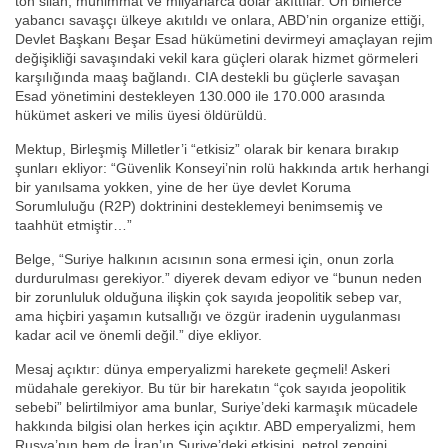
ton silah, mühimmat ve milyarlarca dolar akıttılar. On binlerce
yabancı savaşçı ülkeye akıtıldı ve onlara, ABD’nin organize ettiği,
Devlet Başkanı Beşar Esad hükümetini devirmeyi amaçlayan rejim
değişikliği savaşındaki vekil kara güçleri olarak hizmet görmeleri
karşılığında maaş bağlandı. CIA destekli bu güçlerle savaşan
Esad yönetimini destekleyen 130.000 ile 170.000 arasında
hükümet askeri ve milis üyesi öldürüldü.
Mektup, Birleşmiş Milletler’i “etkisiz” olarak bir kenara bırakıp
şunları ekliyor: “Güvenlik Konseyi’nin rolü hakkında artık herhangi
bir yanılsama yokken, yine de her üye devlet Koruma
Sorumluluğu (R2P) doktrinini desteklemeyi benimsemiş ve
taahhüt etmiştir…”
Belge, “Suriye halkının acısının sona ermesi için, onun zorla
durdurulması gerekiyor.” diyerek devam ediyor ve “bunun neden
bir zorunluluk olduğuna ilişkin çok sayıda jeopolitik sebep var,
ama hiçbiri yaşamın kutsallığı ve özgür iradenin uygulanması
kadar acil ve önemli değil.” diye ekliyor.
Mesaj açıktır: dünya emperyalizmi harekete geçmeli! Askeri
müdahale gerekiyor. Bu tür bir harekatın “çok sayıda jeopolitik
sebebi” belirtilmiyor ama bunlar, Suriye’deki karmaşık mücadele
hakkında bilgisi olan herkes için açıktır. ABD emperyalizmi, hem
Rusya’nın hem de İran’ın Suriye’deki etkisini, petrol zengini