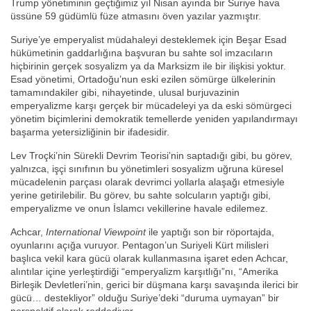
Trump yönetiminin geçtiğimiz yıl Nisan ayında bir Suriye hava
üssüne 59 güdümlü füze atmasını öven yazılar yazmıştır.
Suriye’ye emperyalist müdahaleyi desteklemek için Beşar Esad
hükümetinin gaddarlığına başvuran bu sahte sol imzacıların
hiçbirinin gerçek sosyalizm ya da Marksizm ile bir ilişkisi yoktur.
Esad yönetimi, Ortadoğu’nun eski ezilen sömürge ülkelerinin
tamamındakiler gibi, nihayetinde, ulusal burjuvazinin
emperyalizme karşı gerçek bir mücadeleyi ya da eski sömürgeci
yönetim biçimlerini demokratik temellerde yeniden yapılandırmayı
başarma yetersizliğinin bir ifadesidir.
Lev Troçki’nin Sürekli Devrim Teorisi’nin saptadığı gibi, bu görev,
yalnızca, işçi sınıfının bu yönetimleri sosyalizm uğruna küresel
mücadelenin parçası olarak devrimci yollarla alaşağı etmesiyle
yerine getirilebilir. Bu görev, bu sahte solcuların yaptığı gibi,
emperyalizme ve onun İslamcı vekillerine havale edilemez.
Achcar,
International Viewpoint
ile yaptığı son bir röportajda,
oyunlarını açığa vuruyor. Pentagon’un Suriyeli Kürt milisleri
başlıca vekil kara gücü olarak kullanmasına işaret eden Achcar,
alıntılar içine yerleştirdiği “emperyalizm karşıtlığı”nı, “Amerika
Birleşik Devletleri’nin, gerici bir düşmana karşı savaşında ilerici bir
gücü… destekliyor” olduğu Suriye’deki “duruma uymayan” bir