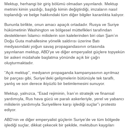
Mektup, herhangi bir giriş bölümü olmadan yayınlandı. Mektup
metnini kimin yazdığı, başlığı kimin değiştirdiği, imzaların nasıl
toplandığı ve belge hakkındaki tüm diğer bilgiler karanlıkta kalıyor.
Bununla birlikte, onun amacı apaçık ortadadır. Rusya ve Suriye
hükümetinin Washington ve bölgesel müttefikleri tarafından
desteklenen İslamcı milislerin son kalelerinden biri olan Şam’ın
Doğu Guta mahallesine yönelik saldırısı üzerine Batı
medyasındaki yoğun savaş propagandasının ortasında
yayınlanan mektup, ABD’ye ve diğer emperyalist güçlere topyekün
bir askeri müdahale başlatma yönünde açık bir çağrı
oluşturmaktadır.
“Açık mektup”, medyanın propaganda kampanyasının ayrılmaz
bir parçası gibi, Suriye’deki gelişmelerin bütünüyle tek taraflı,
yanlış ve son derece ikiyüzlü bir betimlemesini sunuyor.
Mektup, yalnızca, “Esad rejiminin, İran’ın stratejik ve finansal
yardımıyla, Rus hava gücü ve paralı askerleriyle, yerel ve yabancı
milislerin yardımıyla Suriyelilere karşı işlediği suçlar”ı protesto
ediyor.
ABD’nin ve diğer emperyalist güçlerin Suriye’de ve tüm bölgede
işlediği suçlar, dikkat çekecek bir şekilde, mektubun kaygıları