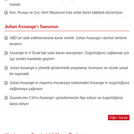
masalı
İran, Rusya ve Çin, Hint Okyanusu’nda ortak deniz tatbikatı düzenliyor
Julian Assange’ı Savunun
ABD’ye iade edilmemesine karar verildi: Julian Assange’ı derhal serbest
bırakın!
Assange’ın 4 Ocak’taki iade kararı duruşması: Özgürlüğünü sağlamak için
işçi sınıfını harekete geçirin!
Julian Assange’a yönelik göstermelik yargılama: Acımasız ve sözde yasal
bir saçmalık
Julian Assange’ın nişanlısı Avustralya hükümetini Assange’ın özgürlüğünü
sağlamaya çağırıyor
Gazeteciler CIA’in Assange’ı gözetlemesini ifşa ediyor ve özgürlüğünü
talep ediyor
Diğer Yazılar