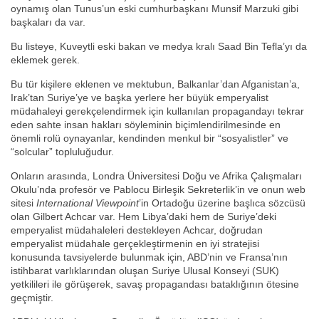
oynamış olan Tunus’un eski cumhurbaşkanı Munsif Marzuki gibi
başkaları da var.
Bu listeye, Kuveytli eski bakan ve medya kralı Saad Bin Tefla’yı da
eklemek gerek.
Bu tür kişilere eklenen ve mektubun, Balkanlar’dan Afganistan’a,
Irak’tan Suriye’ye ve başka yerlere her büyük emperyalist
müdahaleyi gerekçelendirmek için kullanılan propagandayı tekrar
eden sahte insan hakları söyleminin biçimlendirilmesinde en
önemli rolü oynayanlar, kendinden menkul bir “sosyalistler” ve
“solcular” topluluğudur.
Onların arasında, Londra Üniversitesi Doğu ve Afrika Çalışmaları
Okulu’nda profesör ve Pablocu Birleşik Sekreterlik’in ve onun web
sitesi
International Viewpoint
’in Ortadoğu üzerine başlıca sözcüsü
olan Gilbert Achcar var. Hem Libya’daki hem de Suriye’deki
emperyalist müdahaleleri destekleyen Achcar, doğrudan
emperyalist müdahale gerçekleştirmenin en iyi stratejisi
konusunda tavsiyelerde bulunmak için, ABD’nin ve Fransa’nın
istihbarat varlıklarından oluşan Suriye Ulusal Konseyi (SUK)
yetkilileri ile görüşerek, savaş propagandası bataklığının ötesine
geçmiştir.