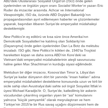
ABD’deki Uluslararası Sosyalist Örgüt’ün (ISO) önde gelen
üyelerinden ve örgütün yayın oranı
Socialist Worker
’ın yazarı Eric
Ruder da imzacılar arasında. Achcar ve
International
Viewpoint
gibi, ISO da, özünde ABD Dışişleri Bakanlığı’nın
propagandasından ayırt edilemeyen haberler ve çözümlemeler
yaparak, başından itibaren Suriye’de emperyalist müdahaleyi
desteklemiştir.
New Politics
’in eş editörü ve kısa süre önce Amerika’nın
Demokratik Sosyalistleri’ne katılmış olan Solidarity’nin
(Dayanışma) önde gelen üyelerinden Dan La Botz da mektubu
imzaladı. ISO gibi,
New Politics
’in kökleri de, 1940’ta Troçkist
hareketten kopan ve daha sonra ABD’nin Kore’deki ve
Vietnam’daki emperyalist müdahalelerinin ateşli savunucusu
haline gelen Max Shachtman’ın kurduğu siyasi eğilimdedir.
Mektubun bir diğer imzacısı, Kosova’dan Timor’a, Libya’dan
Suriye’ye kadar dünyanın dört bir yanında “insan hakları” adına
emperyalist müdahaleleri destekleme konusunda uzun ve kirli bir
sicile sahip olan Avustralya’daki sahte sol örgüt Sosyalist İttfak’ın
üyesi Michael Karadjis’tir. O, Suriye’de, katledilmiş bir askerin
vücudundan çıkarılmış organları yiyen bir “asi” komutanını
yalnızca “küçük yamyamlık” olarak meşrulaştıran ve hem
Türkiye’nin 2015’te bir Rus savaş uçağını düşürmesini hem de