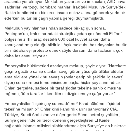
arasında yer almıyor. Mektubun yazarları ve imzacıları, ABD hava
saldırıları ve topçu bombardımanları Irak’taki Musul ve Suriye’deki
Rakka kentlerini on binlerce insanı enkaz altına gömerek yerle bir
ederken bu tür bir çağrı yapma gereği duymamışlardı.
Mektubun yayınlanmasından sadece birkaç gün sonra,
Pentagon’un, Irak sınırındaki stratejik açıdan çok önemli El Tanf
bölgesine zırhlı araç destekli 600 özel kuvvet askeri daha
konuşlandırmış olduğu bildirildi. Açık mektubu hazırlayanlar, bu tür
bir müdahaleyi protesto etmek şöyle dursun, daha fazlasını, çok
daha fazlasını istiyorlar.
Emperyalist hükümetleri azarlayan mektup, şöyle diyor: “Harekete
geçme gücüne sahip olanlar, sevgi gören yüce gönüllüler oldular
ama sivillere yönelik bu savaşın (onlar garip bir şekilde ‘iç savaş’
diyor) sona ermesi temennisinden başka hiçbir şey sunmadılar.
Onlar, gerçekte, sadece bir taraf şiddet tekeline sahip olmasına
rağmen, ‘tüm taraflar’ı kendilerini dizginlemeye çağırıyorlar.”
Emperyalistler “hiçbir şey sunmadı” mı? Esad hükümeti “şiddet
tekeli”ne mi sahip? Onlar kimi kandırdıklarını sanıyorlar? CIA,
Türkiye, Suudi Arabistan ve diğer gerici Sünni petrol şeyhlikleri,
Suriye genelinde bir terör dönemi gerçekleştiren El Kaide
bağlantılı İslamcı milisleri silahlandırmak için Suriye’ye on binlerce