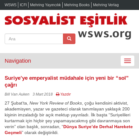
WSWS
ICFI
Mehring Yayıncılık
Mehring Books
Mehring Verlag
Navigation
Toggle
navigat
Suriye’ye emperyalist müdahale için yeni bir “sol”
çağrı
Bill Van Auken
3 Mart 2018
Yazdır
27 Şubat’ta,
New York Review of Books
, çoğu kendisini aktivist,
akademisyen, yazar ve gazeteci olarak tanımlayan yaklaşık 200
kişinin imzaladığı bir açık mektup yayınladı. İlk başta “Suriyelileri
kurtarmak için hiçbir şey yapamayacakmış gibi davranmaya son
verin” olan başlık, sonradan, “
Dünya Suriye’de Derhal Harekete
Geçmeli
” olarak değiştirildi.