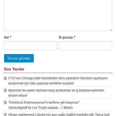
Ad
*
E-posta
*
Son Yazılar
CTU’nun Chicago’daki ihanetinden ders çıkaralım! Okulların açılmasını
durdurmak için ülke çapında komiteler kuralım!
Myanmar’da askeri darbeye karşı protestolar ve iş bırakma eylemleri
devam ediyor
“Dördüncü Enternasyonal’in tarihine ışık tutuyoruz”
Sylvia Ageloff ve Lev Troçki suikastı – I. Bölüm
Alman mahkemesi Lübcke’nin aşırı sağcı katilini mahkûm etti: Yalnız kurt