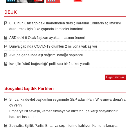
DEUK
CTU’nun Chicago’daki ihanetinden ders çıkaralım! Okulların açılmasını
durdurmak için ülke çapında komiteler kuralım!
ABD’deki 6 Ocak faşizan ayaklanmasının önemi
Dünya çapında COVID-19 ölümleri 2 milyona yaklaşıyor
Avrupa genelinde aşı dağıtımı batağa saplandı
İsveç’in “sürü bağışıklığı” politikası bir felaket yarattı
Diğer Yazılar
Sosyalist Eşitlik Partileri
Sri Lanka devlet başkanlığı seçiminde SEP adayı Pani Wijesiriwardena’ya
oy verin
Emperyalist savaşa, kemer sıkmaya ve diktatörlüğe karşı sosyalist bir
hareket inşa edin
Sosyalist Eşitlik Partisi Britanya seçimlerine katılıyor: Kemer sıkmaya,