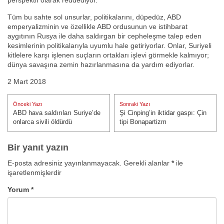
perspektif olarak reddediyor.
Tüm bu sahte sol unsurlar, politikalarını, düpedüz, ABD
emperyalizminin ve özellikle ABD ordusunun ve istihbarat
aygıtının Rusya ile daha saldırgan bir cepheleşme talep eden
kesimlerinin politikalarıyla uyumlu hale getiriyorlar. Onlar, Suriyeli
kitlelere karşı işlenen suçların ortakları işlevi görmekle kalmıyor;
dünya savaşına zemin hazırlanmasına da yardım ediyorlar.
2 Mart 2018
Yazı
Önceki Yazı
Sonraki Yazı
gezinmesi
ABD hava saldırıları Suriye’de
Şi Cinping’in iktidar gaspı: Çin
Önceki Yazı:
Sonraki Yazı:
onlarca sivili öldürdü
tipi Bonapartizm
Bir yanıt yazın
E-posta adresiniz yayınlanmayacak.
Gerekli alanlar
*
ile
işaretlenmişlerdir
Yorum
*