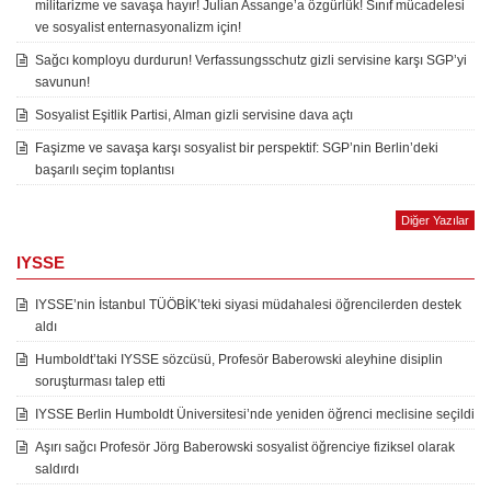
militarizme ve savaşa hayır! Julian Assange’a özgürlük! Sınıf mücadelesi
ve sosyalist enternasyonalizm için!
Sağcı komployu durdurun! Verfassungsschutz gizli servisine karşı SGP’yi
savunun!
Sosyalist Eşitlik Partisi, Alman gizli servisine dava açtı
Faşizme ve savaşa karşı sosyalist bir perspektif: SGP’nin Berlin’deki
başarılı seçim toplantısı
Diğer Yazılar
IYSSE
IYSSE’nin İstanbul TÜÖBİK’teki siyasi müdahalesi öğrencilerden destek
aldı
Humboldt’taki IYSSE sözcüsü, Profesör Baberowski aleyhine disiplin
soruşturması talep etti
IYSSE Berlin Humboldt Üniversitesi’nde yeniden öğrenci meclisine seçildi
Aşırı sağcı Profesör Jörg Baberowski sosyalist öğrenciye fiziksel olarak
saldırdı