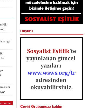
ildi:
akın!
Duyuru
çin işçi
ik
 bir
lya
ü
lemesini
iyor
er Yazılar
Çeviri Grubumuza katılın