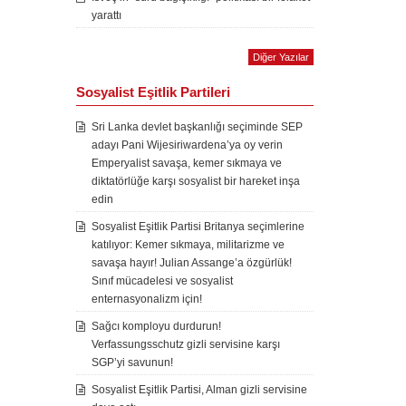
yarattı
Diğer Yazılar
Sosyalist Eşitlik Partileri
Sri Lanka devlet başkanlığı seçiminde SEP
adayı Pani Wijesiriwardena’ya oy verin
Emperyalist savaşa, kemer sıkmaya ve
diktatörlüğe karşı sosyalist bir hareket inşa
edin
Sosyalist Eşitlik Partisi Britanya seçimlerine
katılıyor: Kemer sıkmaya, militarizme ve
savaşa hayır! Julian Assange’a özgürlük!
Sınıf mücadelesi ve sosyalist
enternasyonalizm için!
Sağcı komployu durdurun!
Verfassungsschutz gizli servisine karşı
SGP’yi savunun!
Sosyalist Eşitlik Partisi, Alman gizli servisine