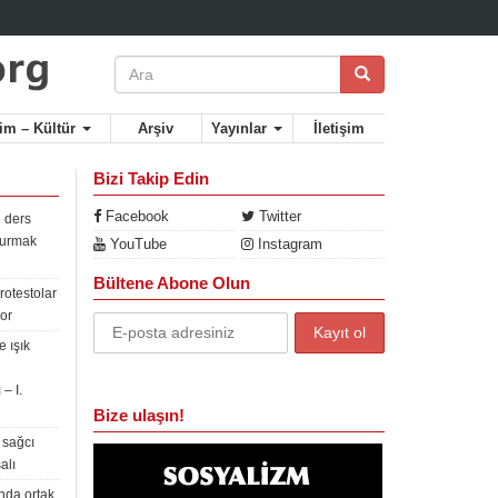
lim – Kültür
Arşiv
Yayınlar
İletişim
Bizi Takip Edin
Facebook
Twitter
 ders
rdurmak
YouTube
Instagram
Bültene Abone Olun
rotestolar
or
 ışık
– I.
Bize ulaşın!
 sağcı
alı
nda ortak