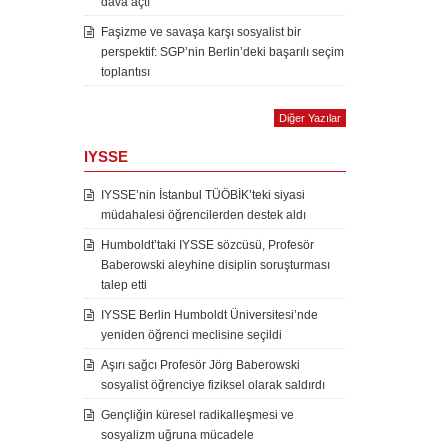
dava açtı
Faşizme ve savaşa karşı sosyalist bir
perspektif: SGP’nin Berlin’deki başarılı seçim
toplantısı
Diğer Yazılar
IYSSE
IYSSE’nin İstanbul TÜÖBİK’teki siyasi
müdahalesi öğrencilerden destek aldı
Humboldt’taki IYSSE sözcüsü, Profesör
Baberowski aleyhine disiplin soruşturması
talep etti
IYSSE Berlin Humboldt Üniversitesi’nde
yeniden öğrenci meclisine seçildi
Aşırı sağcı Profesör Jörg Baberowski
sosyalist öğrenciye fiziksel olarak saldırdı
Gençliğin küresel radikalleşmesi ve
sosyalizm uğruna mücadele