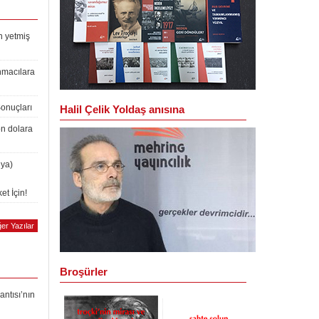
n yetmiş
nmacılara
Sonuçları
Halil Çelik Yoldaş anısına
on dolara
lya)
et İçin!
er Yazılar
Broşürler
antısı’nın