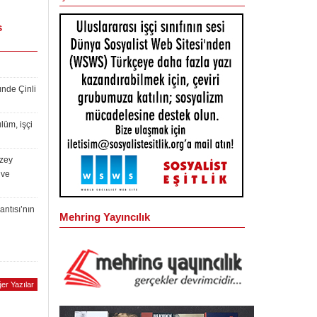
s
ünde Çinli
lüm, işçi
uzey
 ve
antısı’nın
Mehring Yayıncılık
er Yazılar