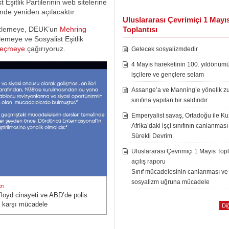
 Eşitlik Partilerinin web sitelerine
de yeniden açılacaktır.
Uluslararası Çevrimiçi 1 Mayı
Toplantısı
 izlemeye, DEUK’un
Mehring
elemeye ve Sosyalist Eşitlik
geçmeye
çağırıyoruz.
Gelecek sosyalizmdedir
4 Mayıs hareketinin 100. yıldönüm
işçilere ve gençlere selam
Assange’a ve Manning’e yönelik zu
sınıfına yapılan bir saldırıdır
Emperyalist savaş, Ortadoğu ile K
Afrika’daki işçi sınıfının canlanması
Sürekli Devrim
Uluslararası Çevrimiçi 1 Mayıs Topl
açılış raporu
Sınıf mücadelesinin canlanması ve
sosyalizm uğruna mücadele
zı
loyd cinayeti ve ABD’de polis
zı:
e karşı mücadele
Diğ