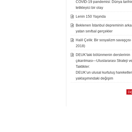
COVID-19 pandemisi: Dünya tarih
tetikleyici bir olay
Lenin 150 Yaşında
Beklenen İstanbul depreminin ark
yatan sınıfsal gerçekler
Halil Çelik: Bir sosyalizm savaşçısı
2018)
DEUK’taki bölünmenin derslerinin
çıkarılması—Uluslararası Strateji v
Taktikler:
DEUK’un ulusal kurtuluş hareketle
yaklaşımındaki değişim
Diğ