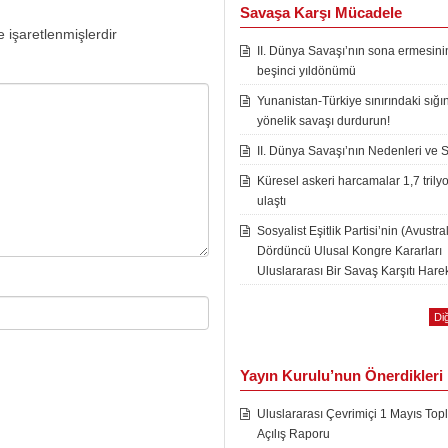
Savaşa Karşı Mücadele
e işaretlenmişlerdir
II. Dünya Savaşı’nın sona ermesini
beşinci yıldönümü
Yunanistan-Türkiye sınırındaki sığı
yönelik savaşı durdurun!
II. Dünya Savaşı’nın Nedenleri ve 
Küresel askeri harcamalar 1,7 trily
ulaştı
Sosyalist Eşitlik Partisi’nin (Avustra
Dördüncü Ulusal Kongre Kararları
Uluslararası Bir Savaş Karşıtı Harek
Diğ
Yayın Kurulu’nun Önerdikleri
Uluslararası Çevrimiçi 1 Mayıs Topl
Açılış Raporu