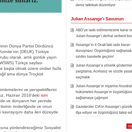
deniz tatbikatı düzenliyor
Julian Assange’ı Savunun
ABD’ye iade edilmemesine karar ver
Julian Assange’ı derhal serbest bır
Assange’ın 4 Ocak’taki iade kararı
rimin Dünya Partisi Dördüncü
duruşması: Özgürlüğünü sağlamak i
ı Komite’nin (DEUK) Türkiye
sınıfını harekete geçirin!
rubu olarak, artık günlük yayın
 (WSWS) Türkçe sayfası
Julian Assange’a yönelik göstermel
zce başta olmak üzere ondan fazla
yargılama: Acımasız ve sözde yasal
eğil ama dünya Troçkist
saçmalık
Julian Assange’ın nişanlısı Avustra
ümlemelerini ve perspektiflerini
hükümetini Assange’ın özgürlüğün
z, Haziran 2018’deki
isim
sağlamaya çağırıyor
e’de ve dünyanın her yerinde
artisinin önderliğinde ve onun
Gazeteciler CIA’in Assange’ı gözet
i kavrayışını daha ileri düzeyde
ifşa ediyor ve özgürlüğünü talep ed
Diğ
asına yönlendireceğimiz Sosyalist