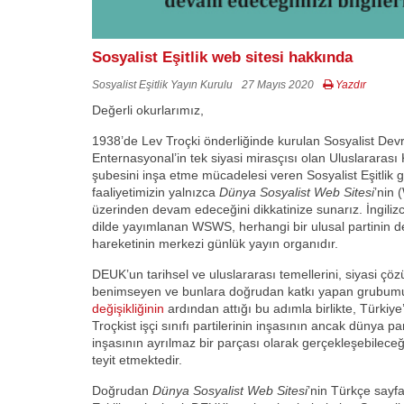
Sosyalist Eşitlik web sitesi hakkında
Sosyalist Eşitlik Yayın Kurulu
27 Mayıs 2020
Yazdır
Değerli okurlarımız,
1938’de Lev Troçki önderliğinde kurulan Sosyalist Dev
Enternasyonal’in tek siyasi mirasçısı olan Uluslararas
şubesini inşa etme mücadelesi veren Sosyalist Eşitlik g
faaliyetimizin yalnızca
Dünya Sosyalist Web Sitesi
’nin
üzerinden devam edeceğini dikkatinize sunarız. İngili
dilde yayımlanan WSWS, herhangi bir ulusal partinin d
hareketinin merkezi günlük yayın organıdır.
DEUK’un tarihsel ve uluslararası temellerini, siyasi çöz
benimseyen ve bunlara doğrudan katkı yapan grubumu
değişikliğinin
ardından attığı bu adımla birlikte, Türkiy
Troçkist işçi sınıfı partilerinin inşasının ancak dünya p
inşasının ayrılmaz bir parçası olarak gerçekleşebileceğ
teyit etmektedir.
Doğrudan
Dünya Sosyalist Web Sitesi
’nin Türkçe sayf