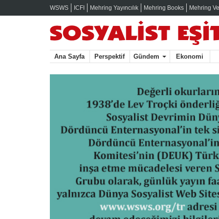
WSWS
ICFI
Mehring Yayıncılık
Mehring Books
Mehring Ve
Ana Sayfa
Perspektif
Gündem
Ekonomi