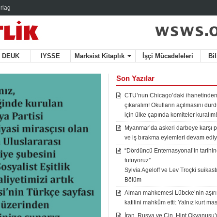
rlag
DEUK
IYSSE
Marksist Kitaplık
İşçi Mücadeleleri
Bi
Son Yazılar
CTU’nun Chicago’daki ihanetinden
çıkaralım! Okulların açılmasını du
için ülke çapında komiteler kuralım!
Myanmar’da askeri darbeye karşı p
ve iş bırakma eylemleri devam ediy
“Dördüncü Enternasyonal’in tarihine
tutuyoruz”
Sylvia Ageloff ve Lev Troçki suikastı 
Bölüm
Alman mahkemesi Lübcke’nin aşırı
katilini mahkûm etti: Yalnız kurt mas
İran, Rusya ve Çin, Hint Okyanusu’