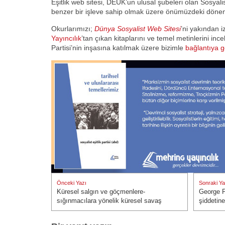
Eşitlik web sitesi, DEUK’un ulusal şubeleri olan Sosyalist
benzer bir işleve sahip olmak üzere önümüzdeki dönem
Okurlarımızı;
Dünya Sosyalist Web Sitesi
’ni yakından
Yayıncılık
’tan çıkan kitaplarını ve temel metinlerini inc
Partisi’nin inşasına katılmak üzere bizimle
bağlantıya 
Yazı
Önceki Yazı
Sonraki Ya
gezinmesi
Küresel salgın ve göçmenlere-
George F
Önceki Yazı:
Sonraki Ya
sığınmacılara yönelik küresel savaş
şiddetin