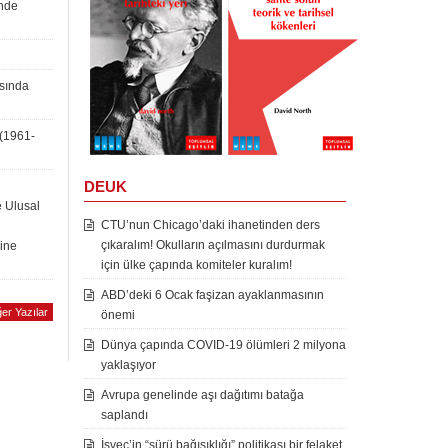
inde
asında
 (1961-
DEUK
e Ulusal
CTU’nun Chicago’daki ihanetinden ders
çıkaralım! Okulların açılmasını durdurmak
rine
için ülke çapında komiteler kuralım!
ABD’deki 6 Ocak faşizan ayaklanmasının
er Yazılar
önemi
Dünya çapında COVID-19 ölümleri 2 milyona
yaklaşıyor
Avrupa genelinde aşı dağıtımı batağa
saplandı
İsveç’in “sürü bağışıklığı” politikası bir felaket