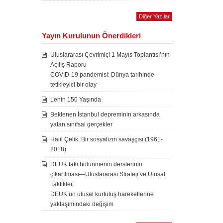
Diğer Yazılar
Yayın Kurulunun Önerdikleri
Uluslararası Çevrimiçi 1 Mayıs Toplantısı’nın
Açılış Raporu
COVID-19 pandemisi: Dünya tarihinde
tetikleyici bir olay
Lenin 150 Yaşında
Beklenen İstanbul depreminin arkasında
yatan sınıfsal gerçekler
Halil Çelik: Bir sosyalizm savaşçısı (1961-
2018)
DEUK’taki bölünmenin derslerinin
çıkarılması—Uluslararası Strateji ve Ulusal
Taktikler:
DEUK’un ulusal kurtuluş hareketlerine
yaklaşımındaki değişim