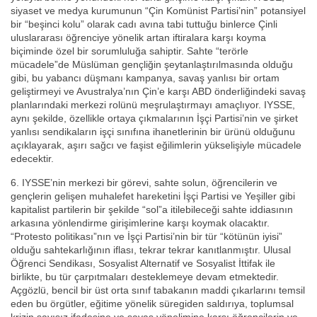
siyaset ve medya kurumunun “Çin Komünist Partisi’nin” potansiyel
bir “beşinci kolu” olarak cadı avına tabi tuttuğu binlerce Çinli
uluslararası öğrenciye yönelik artan iftiralara karşı koyma
biçiminde özel bir sorumluluğa sahiptir. Sahte “terörle
mücadele”de Müslüman gençliğin şeytanlaştırılmasında olduğu
gibi, bu yabancı düşmanı kampanya, savaş yanlısı bir ortam
geliştirmeyi ve Avustralya’nın Çin’e karşı ABD önderliğindeki savaş
planlarındaki merkezi rolünü meşrulaştırmayı amaçlıyor. IYSSE,
aynı şekilde, özellikle ortaya çıkmalarının İşçi Partisi’nin ve şirket
yanlısı sendikaların işçi sınıfına ihanetlerinin bir ürünü olduğunu
açıklayarak, aşırı sağcı ve faşist eğilimlerin yükselişiyle mücadele
edecektir.
6. IYSSE’nin merkezi bir görevi, sahte solun, öğrencilerin ve
gençlerin gelişen muhalefet hareketini İşçi Partisi ve Yeşiller gibi
kapitalist partilerin bir şekilde “sol”a itilebileceği sahte iddiasının
arkasına yönlendirme girişimlerine karşı koymak olacaktır.
“Protesto politikası”nın ve İşçi Partisi’nin bir tür “kötünün iyisi”
olduğu sahtekarlığının iflası, tekrar tekrar kanıtlanmıştır. Ulusal
Öğrenci Sendikası, Sosyalist Alternatif ve Sosyalist İttifak ile
birlikte, bu tür çarpıtmaları desteklemeye devam etmektedir.
Açgözlü, bencil bir üst orta sınıf tabakanın maddi çıkarlarını temsil
eden bu örgütler, eğitime yönelik süregiden saldırıya, toplumsal