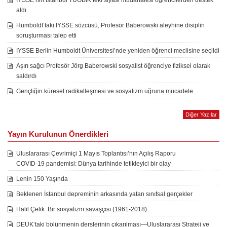
IYSSE’nin İstanbul TÜÖBİK’teki siyasi müdahalesi öğrencilerden destek
aldı
Humboldt’taki IYSSE sözcüsü, Profesör Baberowski aleyhine disiplin
soruşturması talep etti
IYSSE Berlin Humboldt Üniversitesi’nde yeniden öğrenci meclisine seçildi
Aşırı sağcı Profesör Jörg Baberowski sosyalist öğrenciye fiziksel olarak
saldırdı
Gençliğin küresel radikalleşmesi ve sosyalizm uğruna mücadele
Diğer Yazılar
Yayın Kurulunun Önerdikleri
Uluslararası Çevrimiçi 1 Mayıs Toplantısı’nın Açılış Raporu
COVID-19 pandemisi: Dünya tarihinde tetikleyici bir olay
Lenin 150 Yaşında
Beklenen İstanbul depreminin arkasında yatan sınıfsal gerçekler
Halil Çelik: Bir sosyalizm savaşçısı (1961-2018)
DEUK’taki bölünmenin derslerinin çıkarılması—Uluslararası Strateji ve