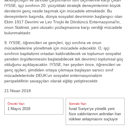
akıldışıcılığın ve tarihsel çarpıtmanın tüm biçimlerine karşı çıkan
IYSSE, işçi sınıfının 20. yüzyıldaki stratejik deneyimlerinin büyük
derslerini genç nesile taşımak için mücadele etmektedir. Bu
deneyimlerin başında, dünya sosyalist devriminin başlangıcı olan
Ekim 1917 Devrimi ve Lev Troçki ile Dördüncü Enternasyonal’in,
onun Stalinist, yani ulusalcı yozlaşmasına karşı verdiği mücadele
bulunmaktadır.
9. IYSSE, öğrencileri ve gençleri, işçi sınıfına ve onun
mücadelelerine yöneltmek için mücadele edecektir. O, işçi
sınıfının kapitalizmi ortadan kaldırabilecek ve toplumun sosyalist
yeniden örgütlenmesini başlatabilecek tek devrimci toplumsal güç
olduğunu açıklayacaktır. IYSSE, her şeyden önce, öğrencileri ve
genç işçileri, şimdiden ortaya çıkmaya başlayan sarsıcı sınıf
mücadelelerinde DEUK’un sosyalist enternasyonalizm
perspektifinin savaşçıları olarak eğitip yetiştirecektir.
21 Nisan 2018
Yazı
Önceki Yazı
Sonraki Yazı
gezinmesi
1 Mayıs 2018
İsrail Suriye’ye yönelik yeni
Önceki Yazı:
Sonraki Yazı:
füze saldırılarının ardından İran
nükleer anlaşmasını suçluyor