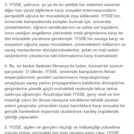
3. IYSSE, yalnızca, şu ya da bu şekilde kar sistemini savunan
diğer tüm siyasi eğilimlere karşı sosyalist enternasyonalizm
perspektifi uğruna bir mücadeleyle inşa edilecektir. IYSSE’nin,
üniversite kampüslerinde kulüpler kurmak için, üniversite
yönetimlerinin, öğrenci sendikalarının ve sahte sol örgütlerin,
onun varlığını engelleme yönündeki ortak girişimlerine karşı bir
dizi mücadele yürütmesi gerekmiştir. IYSSE’nin savaşa karşı ve
sosyalizm uğruna siyasi mücadelesi, üniversitelerin militarizm ve
savaş merkezlerine dönüştürülmelerine; şirket ve mali sektör
seçkinlerinin çıkarlarına tabi kılınmalarına karşı koymaktadır.
4. Bu, en keskin ifadesini Almanya’da bulan, küresel bir sürecin
parçasıdır. O ülkede, IYSSE, üniversite kampüslerini Alman
emperyalizminin yeniden canlanmasını meşrulaştırmayı
amaçlayan savaş yanlısı propagandanın kalelerine dönüştürme
girişimlerine yönelik güçlü muhalefeti nedeniyle tekrar tekrar
saldırıya uğramıştır. Avustralya’daki IYSSE, genç nesli ve tüm
insanlığı yıkıcı bir dünya savaşına sürükleme tehdidi yaratan
askeri çatışmalar yönündeki siyasi hazırlıklara karşı sosyalist bir
gençlik hareketinin inşasında uluslararası kardeş örgütleriyle
işbirliği yapacaktır.
5. IYSSE, işçileri ve gençleri ırkçılığı ve milliyetçiliği yükseltme
yoluyla bölme yönündeki her türlü girişime karşı çıkar. IYSSE,