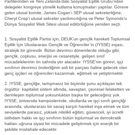
Partilerinden ve Yeni Zelanda’daki Sosyalist Eşitlik Grubu’ndan
delegeler kongreye yönelik kutlama konuşmaları yaptılar. Göreve
gelen ulusal komite, James Cogan’ı SEP ulusal sekreterliğine,
Cheryl Crisp’i ulusal sekreter yardımcılığına ve Peter Symonds’u
Dünya Sosyalist Web Sitesi ulusal editörlüğüne yeniden seçti.
1. Sosyalist Eşitlik Partisi için, DEUK’un gençlik hareketi Toplumsal
Eşitlik İçin Uluslararası Gençlik ve Öğrenciler’in (IYSSE) inşası,
stratejik bir görevdir. Bütün devrimci dönemlerde olduğu gibi,
gençlik, coşkusu, enerjisi ve cesaretiyle, gelişen sınıf
mücadelelerinin ön safında yer alacaktır. IYSSE’nin görevi, işçi
sınıfının devrimci önderliğinin asli bir parçası haline gelecek olan
genç işçileri ve öğrencileri kazanmak, eğitmek ve yetiştirmektir.
2. IYSSE, gençliğe, tartışmasız bir biçimde şunu açıklayan tek
örgüttür: kapitalist sistem altında, savaştan, çevresel felaketten ve
derinleşen toplumsal yoksunluktan başka bir geleceğiniz yok.
IYSSE, üniversite kampüslerinde, okullarda ve işçi sınıfı gençliği
arasında, uluslararası bir savaş karşıtı hareket inşa etmek ve tüm
seviyelerde parasız, yüksek nitelikli eğitim; güvenceli, iyi ücretli
istihdam hakkı ve işçi sınıfının bütün toplumsal ve demokratik
hakları uğruna siyasi bir mücadele geliştirmek için enerjik bir
şekilde müdahale edecektir.