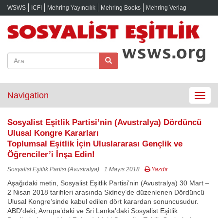
WSWS
ICFI
Mehring Yayıncılık
Mehring Books
Mehring Verlag
Navigation
Toggle
navigat
Sosyalist Eşitlik Partisi’nin (Avustralya) Dördüncü
Ulusal Kongre Kararları
Toplumsal Eşitlik İçin Uluslararası Gençlik ve
Öğrenciler’i İnşa Edin!
Sosyalist Eşitlik Partisi (Avustralya)
1 Mayıs 2018
Yazdır
Aşağıdaki metin, Sosyalist Eşitlik Partisi’nin (Avustralya) 30 Mart –
2 Nisan 2018 tarihleri arasında Sidney’de düzenlenen Dördüncü
Ulusal Kongre’sinde kabul edilen dört karardan sonuncusudur.
ABD’deki, Avrupa’daki ve Sri Lanka’daki Sosyalist Eşitlik