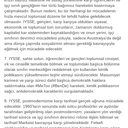
krizin sayısız ifadesine ve savaş yönelimine karşı öğrencilerin ve
işçi sınıfı gençliğinin her türlü bağımsız hareketini bastırmaya
çalışmaktadır. Bunun nedeni, bu tür herhangi bir mücadelenin
hızla mevcut toplumsal düzene bir tehdit haline gelebilecek
olmasıdır. IYSSE, gençleri, karşı karşıya oldukları siyasal,
ekonomik ve toplumsal tüm sorunların, zamanını doldurmuş
kapitalist kar sisteminden kaynaklandığını ve onun yerini, işçi
sınıfının devrimci mücadelesi yoluyla, sadece Avustralya’da değil
ama dünya çapında sosyalizmin alması gerektiği kavrayışıyla
eğitmek için mücadele edecektir.
7. IYSSE, sahte solun, öğrencileri ve gençleri toplumsal cinsiyet,
ırk ve cinsellik temelinde bölmek ve toplumdaki başlıca bölünme
olarak sınıfın merkeziliğini reddetmek için kullanılan kimlik
politikasını yükseltmesini teşhir etmeyi sürdürecektir. Masumiyet
karinesi ve yargı süreci dahil başlıca demokratik haklara
saldırmakta olan #MeToo (#BenDe) hareketi, kimlik politikasının
sağcı, antidemokratik karakterini vurgulamaktadır.
8. IYSSE, postmodernizme karşı tarihsel gerçek uğruna mücadele
edecektir. 1960’ların sonunda eski solcu profesörler ve aydınlar
tarafından geliştirilmiş olan postmodernizm, yasaların yön verdiği
tarihsel sürece ve işçi sınıfının devrimci rolüne ilişkin bilimsel ve
tarihsel Marksist kavrayışa karşı yönelmektedir. Felsefi