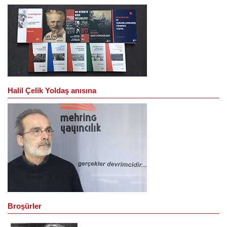
Halil Çelik Yoldaş anısına
Broşürler