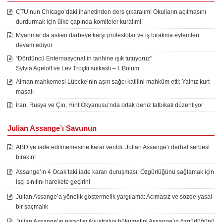
CTU’nun Chicago’daki ihanetinden ders çıkaralım! Okulların açılmasını
durdurmak için ülke çapında komiteler kuralım!
Myanmar’da askeri darbeye karşı protestolar ve iş bırakma eylemleri
devam ediyor
“Dördüncü Enternasyonal’in tarihine ışık tutuyoruz”
Sylvia Ageloff ve Lev Troçki suikastı – I. Bölüm
Alman mahkemesi Lübcke’nin aşırı sağcı katilini mahkûm etti: Yalnız kurt
masalı
İran, Rusya ve Çin, Hint Okyanusu’nda ortak deniz tatbikatı düzenliyor
Julian Assange’ı Savunun
ABD’ye iade edilmemesine karar verildi: Julian Assange’ı derhal serbest
bırakın!
Assange’ın 4 Ocak’taki iade kararı duruşması: Özgürlüğünü sağlamak için
işçi sınıfını harekete geçirin!
Julian Assange’a yönelik göstermelik yargılama: Acımasız ve sözde yasal
bir saçmalık
Julian Assange’ın nişanlısı Avustralya hükümetini Assange’ın özgürlüğünü