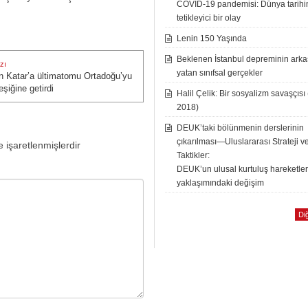
COVID-19 pandemisi: Dünya tarih
tetikleyici bir olay
Lenin 150 Yaşında
Beklenen İstanbul depreminin ark
zı
yatan sınıfsal gerçekler
in Katar’a ültimatomu Ortadoğu’yu
zı:
şiğine getirdi
Halil Çelik: Bir sosyalizm savaşçısı
2018)
DEUK’taki bölünmenin derslerinin
çıkarılması—Uluslararası Strateji v
e işaretlenmişlerdir
Taktikler:
DEUK’un ulusal kurtuluş hareketle
yaklaşımındaki değişim
Diğ