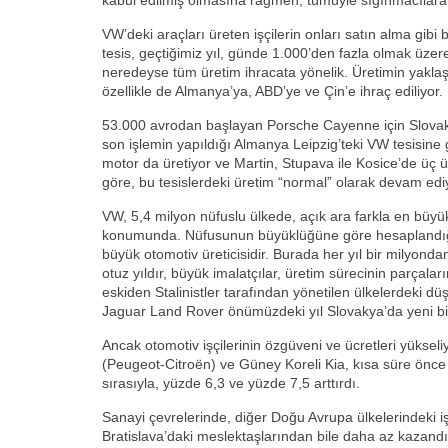
kabul edilmiş olmasına rağmen, tümüyle sığınmacılara 
VW’deki araçları üreten işçilerin onları satın alma gibi 
tesis, geçtiğimiz yıl, günde 1.000’den fazla olmak üzer
neredeyse tüm üretim ihracata yönelik. Üretimin yakla
özellikle de Almanya’ya, ABD’ye ve Çin’e ihraç ediliyor.
53.000 avrodan başlayan Porsche Cayenne için Slovaky
son işlemin yapıldığı Almanya Leipzig’teki VW tesisine 
motor da üretiyor ve Martin, Stupava ile Kosice’de üç ü
göre, bu tesislerdeki üretim “normal” olarak devam edi
VW, 5,4 milyon nüfuslu ülkede, açık ara farkla en büyük
konumunda. Nüfusunun büyüklüğüne göre hesaplandığ
büyük otomotiv üreticisidir. Burada her yıl bir milyondan
otuz yıldır, büyük imalatçılar, üretim sürecinin parçala
eskiden Stalinistler tarafından yönetilen ülkelerdeki dü
Jaguar Land Rover önümüzdeki yıl Slovakya’da yeni bi
Ancak otomotiv işçilerinin özgüveni ve ücretleri yükse
(Peugeot-Citroën) ve Güney Koreli Kia, kısa süre önce S
sırasıyla, yüzde 6,3 ve yüzde 7,5 arttırdı.
Sanayi çevrelerinde, diğer Doğu Avrupa ülkelerindeki i
Bratislava’daki meslektaşlarından bile daha az kazandıkl