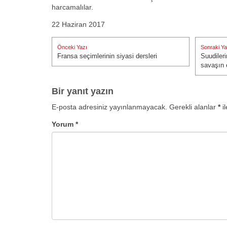
harcamalılar.
22 Haziran 2017
Yazı
Önceki Yazı
Sonraki Ya
gezinmesi
Fransa seçimlerinin siyasi dersleri
Suudiler
Önceki Yazı:
Sonraki Ya
savaşın e
Bir yanıt yazın
E-posta adresiniz yayınlanmayacak.
Gerekli alanlar
*
il
Yorum
*