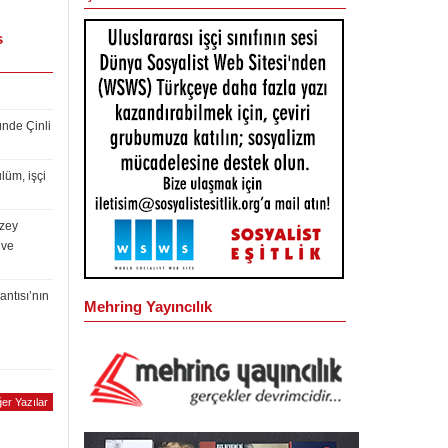
s
ünde Çinli
lüm, işçi
uzey
 ve
antısı’nın
Mehring Yayıncılık
er Yazılar