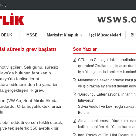
rlag
DEUK
IYSSE
Marksist Kitaplık
İşçi Mücadeleleri
Bi
si süresiz grev başlattı
Son Yazılar
CTU’nun Chicago’daki ihanetinden
çıkaralım! Okulların açılmasını du
iv işçileri, Salı günü, süresiz
için ülke çapında komiteler kuralım!
islava’da bulunan fabrikanın
kya’da faaliyetlerini
Myanmar’da askeri darbeye karşı p
store edilmesinden bu yana bir
ve iş bırakma eylemleri devam ediy
a gerçekleşen ilk grev.
“Dördüncü Enternasyonal’in tarihine
rın (VW Ap, Seat Mii ile Skoda
tutuyoruz”
 durdurdu. Orta büyüklükteki arazi
Sylvia Ageloff ve Lev Troçki suikastı 
du.
Bölüm
Alman mahkemesi Lübcke’nin aşırı
alebi reddetti ve son teklifi olarak,
katilini mahkûm etti: Yalnız kurt mas
ış ve tek seferlik 350 avroluk bir
İran, Rusya ve Çin, Hint Okyanusu’