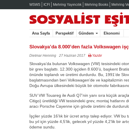
WSWS
ICFI
Mehring Yayıncılık
Mehring Books
Mehring Ve
Ana Sayfa
Perspektif
Gündem
Ekonomi
Slovakya’da 8.000’den fazla Volkswagen işçi
Dietmar Henning
27 Haziran 2017
Yazdır
Slovakya’da bulunan Volkswagen (VW) tesisindeki otomot
bir grev başlattı. 12.300 işçiden 8.600’ü, başkent Brat
önünde toplandı ve üretimi durdurdu. Bu, 1991’de Slova
başlatmasından beri Volkswagen’de ve kapitalizmin re
Doğu Avrupa ülkesindeki büyük bir otomotiv fabrikasınd
SUV VW Touareg ile Audi Q7’nin yanı sıra küçük araçla
Citigo) üretildiği VW tesisindeki grev, montaj hatlarını
aracı Porsche Cayenne için gövde üretimi de durdurul
İşçiler yüzde 16’lık bir ücret artışı talep ediyor. VW bu t
bu yıl için yüzde 4,5’lik, gelecek yıl yüzde 4,2’lik bir art
ödeme sundu.