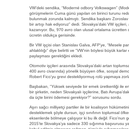
VW’deki sendika, “Moderné odbory Volkswagen” (Mod
görüşmelerin Cuma günü yapılan on birinci turunu red
bulunmak zorunda kalmıştı. Sendika başkanı Zoroslav S
bir artışı hak ediyoruz” dedi. Slovakya’daki VW işçileri
kazanıyor. Bu, 970 avro olan ulusal ortalama ücretten 
ücretin oldukça gerisinde.
Bir VW işçisi olan Stanislav Galva, AFP’ye, “Mesele par
ahlaklılığı” diye belirtti ve “VW’nin böylesi büyük karlar el
paylaşması gerektiğini ekledi.
Otomotiv işçileri arasında Slovakya’daki artan toplumsal
400 avro civarında) yönelik büyüyen öfke, sosyal dem
Robert Fico’yu grevi destekliyormuş rolü yapmaya zorl
Başbakan, “Yüksek seviyede bir emek üretkenliği ile en
bir şirketin, neden Slovakyalı işçilerine, Batı Avrupa’dak
da üçte birini ödemesi gerekiyor?” sorusunu sordu.
Aşırı sağcı milliyetçi partiler ile bir koalisyon hükümetin
desteklemek şöyle dursun, işçi sınıfının toplumsal öfkesi
eksenlerde bölmeye çalışıyor ki bu ilk değil. Fico’nun 
2015’te Slovakya’ya sadece 330 sığınma başvurusu yapı