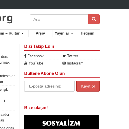
lim – Kültür
Arşiv
Yayınlar
İletişim
Bizi Takip Edin
Facebook
Twitter
 ders
rdurmak
YouTube
Instagram
Bültene Abone Olun
rotestolar
or
 ışık
– I.
Bize ulaşın!
 sağcı
alı
nda ortak