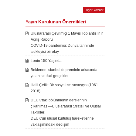
Diğer Yazılar
Yayın Kurulunun Önerdikleri
Uluslararası Çevrimiçi 1 Mayıs Toplantısı’nın
Açılış Raporu
COVID-19 pandemisi: Dünya tarihinde
tetikleyici bir olay
Lenin 150 Yaşında
Beklenen İstanbul depreminin arkasında
yatan sınıfsal gerçekler
Halil Çelik: Bir sosyalizm savaşçısı (1961-
2018)
DEUK’taki bölünmenin derslerinin
çıkarılması—Uluslararası Strateji ve Ulusal
Taktikler:
DEUK’un ulusal kurtuluş hareketlerine
yaklaşımındaki değişim