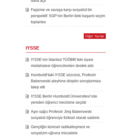
dava açtı
Faşizme ve savaşa karşı sosyalist bir
perspektif: SGP’nin Berlin’deki başarılı seçim
toplantısı
Diğer Yazılar
IYSSE
IYSSE’nin İstanbul TÜÖBİK’teki siyasi
müdahalesi öğrencilerden destek aldı
Humboldt’taki IYSSE sözcüsü, Profesör
Baberowski aleyhine disiplin soruşturması
talep etti
IYSSE Berlin Humboldt Üniversitesi’nde
yeniden öğrenci meclisine seçildi
Aşırı sağcı Profesör Jörg Baberowski
sosyalist öğrenciye fiziksel olarak saldırdı
Gençliğin küresel radikalleşmesi ve
sosyalizm uğruna mücadele