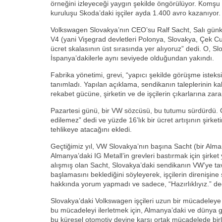
örneğini izleyeceği yaygın şekilde öngörülüyor. Komşu
kuruluşu Skoda’daki işçiler ayda 1.400 avro kazanıyor.
Volkswagen Slovakya’nın CEO’su Ralf Sacht, Salı günkü 
V4 (yani Vişegrad devletleri Polonya, Slovakya, Çek Cu
ücret skalasının üst sırasında yer alıyoruz” dedi. O, Slo
İspanya’dakilerle aynı seviyede olduğundan yakındı.
Fabrika yönetimi, grevi, “yapıcı şekilde görüşme isteksi
tanımladı. Yapılan açıklama, sendikanın taleplerinin k
rekabet gücüne, şirketin ve de işçilerin çıkarlarına zarar
Pazartesi günü, bir VW sözcüsü, bu tutumu sürdürdü. O
edilemez” dedi ve yüzde 16’lık bir ücret artışının şirke
tehlikeye atacağını ekledi.
Geçtiğimiz yıl, VW Slovakya’nın başına Sacht (bir Alman
Almanya’daki IG Metall’in grevleri bastırmak için şirket 
alışmış olan Sacht, Slovakya’daki sendikanın VW’ye tav
başlamasını beklediğini söyleyerek, işçilerin direnişine ş
hakkında yorum yapmadı ve sadece, “Hazırlıklıyız.” de
Slovakya’daki Volkswagen işçileri uzun bir mücadeleye gi
bu mücadeleyi ilerletmek için, Almanya’daki ve dünya 
bu küresel otomotiv devine karşı ortak mücadelede b