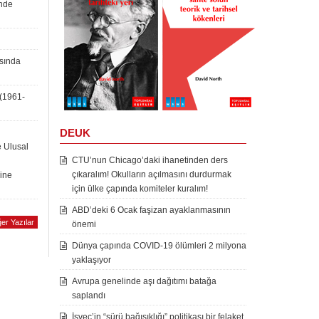
inde
asında
 (1961-
DEUK
e Ulusal
CTU’nun Chicago’daki ihanetinden ders
çıkaralım! Okulların açılmasını durdurmak
rine
için ülke çapında komiteler kuralım!
ABD’deki 6 Ocak faşizan ayaklanmasının
er Yazılar
önemi
Dünya çapında COVID-19 ölümleri 2 milyona
yaklaşıyor
Avrupa genelinde aşı dağıtımı batağa
saplandı
İsveç’in “sürü bağışıklığı” politikası bir felaket