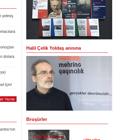
n yetmiş
nmacılara
Sonuçları
Halil Çelik Yoldaş anısına
on dolara
lya)
et İçin!
er Yazılar
Broşürler
antısı’nın