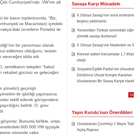
 Çek Cumhuriyeti’nde, VW’nin alt
Savaşa Karşı Mücadele
II. Dünya Savaşı’nın sona ermesini
bir basın toplantısında, “Biz,
beşinci yıldönümü
mhuriyeti ve Macaristan) içindeki
vakya’daki ücretlerin Portekiz ile
Yunanistan-Türkiye sınırındaki sığı
yönelik savaşı durdurun!
zliği”nin bir yansıması olarak
II. Dünya Savaşı’nın Nedenleri ve 
abul edilemez olduğunu; tesisin
Küresel askeri harcamalar 1,7 trily
 vereceğini iddia etti.
ulaştı
, sendikanın talepleri “kabul
Sosyalist Eşitlik Partisi’nin (Avustra
tin rekabet gücünü ve geleceğini
Dördüncü Ulusal Kongre Kararları
Uluslararası Bir Savaş Karşıtı Harek
 yönetici) geçmişti.
yönetimi ile işbirliği yapmasına
Diğ
izler teklif ederek görüşmelere
aşırdığını belirtti. O, grev
di.
Yayın Kurulu’nun Önerdikleri
riyorlar. Bununla birlikte, onlar,
Uluslararası Çevrimiçi 1 Mayıs Topl
genelindeki 600.000 VW işçisiyle
Açılış Raporu
irleşme yönünde çaba