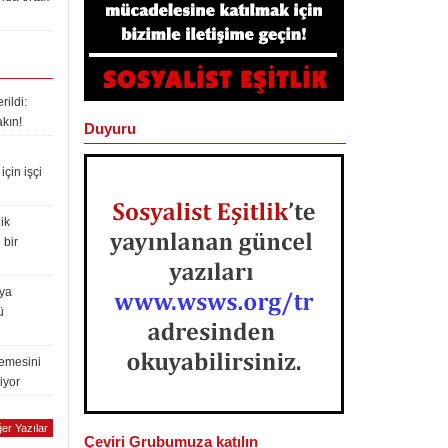
ildi:
akın!
Duyuru
çin işçi
ik
 bir
lya
ü
lemesini
iyor
er Yazılar
Çeviri Grubumuza katılın