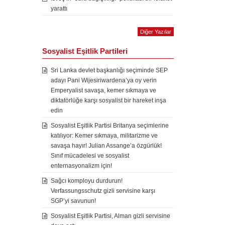
yarattı
Diğer Yazılar
Sosyalist Eşitlik Partileri
Sri Lanka devlet başkanlığı seçiminde SEP
adayı Pani Wijesiriwardena’ya oy verin
Emperyalist savaşa, kemer sıkmaya ve
diktatörlüğe karşı sosyalist bir hareket inşa
edin
Sosyalist Eşitlik Partisi Britanya seçimlerine
katılıyor: Kemer sıkmaya, militarizme ve
savaşa hayır! Julian Assange’a özgürlük!
Sınıf mücadelesi ve sosyalist
enternasyonalizm için!
Sağcı komployu durdurun!
Verfassungsschutz gizli servisine karşı
SGP’yi savunun!
Sosyalist Eşitlik Partisi, Alman gizli servisine