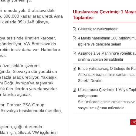
karşı yönelmişti.
bir umudu yok. Bratislava’daki
Uluslararası Çevrimiçi 1 Mayı
e, 390.000 kadar araç üretti. Ama
Toplantısı
şık yüzde 99’u 148 ülkeye,
Gelecek sosyalizmdedir
a tesisinde üretilen karoser,
4 Mayıs hareketinin 100. yıldönüm
gönderiliyor. VW Bratislava’da
işçilere ve gençlere selam
retim tesisi daha var. Haberlere
Assange’a ve Manning’e yönelik zu
yor.
sınıfına yapılan bir saldırıdır
 özel sektör işvereni
Emperyalist savaş, Ortadoğu ile K
ında, Slovakya dünyadaki en
Afrika’daki işçi sınıfının canlanması
 fazla araç üretiliyor. Yaklaşık
Sürekli Devrim
rını Doğu Avrupa’ya taşıyarak
şük ücretlerden yararlanıyorlar.
Uluslararası Çevrimiçi 1 Mayıs Topl
r fabrika açacak.
açılış raporu
Sınıf mücadelesinin canlanması ve
liyor. Fransız PSA-Group
sosyalizm uğruna mücadele
lovakya tesislerindeki ücretleri,
Diğ
şçilerin, çoğu durumda
arı için, Slovak VW işçilerinin