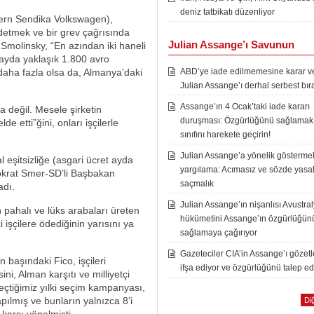
deniz tatbikatı düzenliyor
ern Sendika Volkswagen),
detmek ve bir grev çağrısında
Julian Assange’ı Savunun
molinsky, “En azından iki haneli
, ayda yaklaşık 1.800 avro
daha fazla olsa da, Almanya’daki
ABD’ye iade edilmemesine karar ver
Julian Assange’ı derhal serbest bır
Assange’ın 4 Ocak’taki iade kararı
a değil. Mesele şirketin
duruşması: Özgürlüğünü sağlamak i
de etti”ğini, onları işçilerle
sınıfını harekete geçirin!
Julian Assange’a yönelik göstermel
 eşitsizliğe (asgari ücret ayda
yargılama: Acımasız ve sözde yasal
okrat Smer-SD’li Başbakan
saçmalık
adı.
Julian Assange’ın nişanlısı Avustra
 pahalı ve lüks arabaları üreten
hükümetini Assange’ın özgürlüğün
i işçilere ödediğinin yarısını ya
sağlamaya çağırıyor
Gazeteciler CIA’in Assange’ı gözet
in başındaki Fico, işçileri
ifşa ediyor ve özgürlüğünü talep ed
ni, Alman karşıtı ve milliyetçi
geçtiğimiz yılki seçim kampanyası,
lmış ve bunların yalnızca 8’i
Diğ