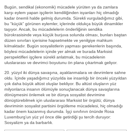
Bugün, sendikal (ekonomik) mücadele yürüten ya da zamlara
karşı eylem yapan işçilerin kendiliğinden isyanları hiç olmadığı
kadar önemli halde gelmiş durumda. Sürekli vurguladığımız gibi,
bu “küçük” görünen eylemler, içlerinde oldukça büyük dinamikler
taşıyor. Ancak, bu mücadelelerin önderliğinin sendika
bürokrasisinde veya küçük burjuva solunda olması, bunları baştan
düzen sınırları içerisine hapsetmekte ve yenilgiye mahkum
kılmaktadır. Bugün sosyalistlerin yapması gerekenlerin başında,
böylesi mücadelelerin içinde yer almak ve burada Marksist
perspektifleri işçilere sürekli anlatmak, bu mücadelenin
uluslararası ve devrimci boyutunu ön plana çıkartmak geliyor.
20. yüzyıl iki dünya savaşına, ayaklanmalara ve devrimlere sahne
oldu. İçinde yaşadığımız yüzyılda ise insanlığı bir önceki yüzyıldan
çok daha büyük altüst oluşlar bekliyor. Bu altüst oluşların yüz
milyonlarca insanın ölümüyle sonuçlanacak dünya savaşlarına
dönüşmesini önlemek ve bir dünya sosyalist devrimine
dönüştürebilmek için uluslararası Marksist bir örgütü; dünya
devriminin sosyalist partisini örgütleme mücadelesi, hiç olmadığı
kadar önem kazanmış durumda. İşçi sınıfının önünde Rosa
Luxemburg’un yüz yıl önce dile getirdiği şu tercih duruyor:
Sosyalizm ya da barbarlık.