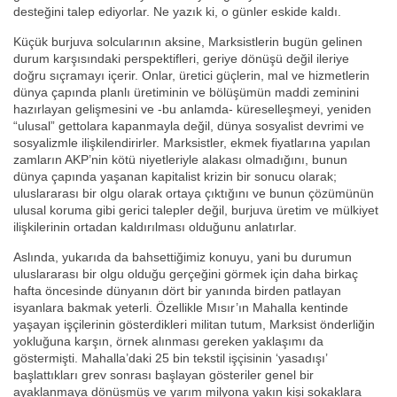
desteğini talep ediyorlar. Ne yazık ki, o günler eskide kaldı.
Küçük burjuva solcularının aksine, Marksistlerin bugün gelinen
durum karşısındaki perspektifleri, geriye dönüşü değil ileriye
doğru sıçramayı içerir. Onlar, üretici güçlerin, mal ve hizmetlerin
dünya çapında planlı üretiminin ve bölüşümün maddi zeminini
hazırlayan gelişmesini ve -bu anlamda- küreselleşmeyi, yeniden
“ulusal” gettolara kapanmayla değil, dünya sosyalist devrimi ve
sosyalizmle ilişkilendirirler. Marksistler, ekmek fiyatlarına yapılan
zamların AKP’nin kötü niyetleriyle alakası olmadığını, bunun
dünya çapında yaşanan kapitalist krizin bir sonucu olarak;
uluslararası bir olgu olarak ortaya çıktığını ve bunun çözümünün
ulusal koruma gibi gerici talepler değil, burjuva üretim ve mülkiyet
ilişkilerinin ortadan kaldırılması olduğunu anlatırlar.
Aslında, yukarıda da bahsettiğimiz konuyu, yani bu durumun
uluslararası bir olgu olduğu gerçeğini görmek için daha birkaç
hafta öncesinde dünyanın dört bir yanında birden patlayan
isyanlara bakmak yeterli. Özellikle Mısır’ın Mahalla kentinde
yaşayan işçilerinin gösterdikleri militan tutum, Marksist önderliğin
yokluğuna karşın, örnek alınması gereken yaklaşımı da
göstermişti. Mahalla’daki 25 bin tekstil işçisinin ‘yasadışı’
başlattıkları grev sonrası başlayan gösteriler genel bir
ayaklanmaya dönüşmüş ve yarım milyona yakın kişi sokaklara