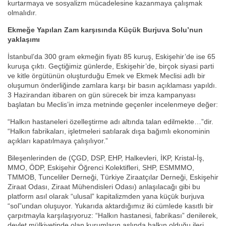
kurtarmaya ve sosyalizm mücadelesine kazanmaya çalışmak
olmalıdır.
Ekmeğe Yapılan Zam karşısında Küçük Burjuva Solu’nun
yaklaşımı
İstanbul’da 300 gram ekmeğin fiyatı 85 kuruş, Eskişehir’de ise 65
kuruşa çıktı. Geçtiğimiz günlerde, Eskişehir’de, birçok siyasi parti
ve kitle örgütünün oluşturduğu Emek ve Ekmek Meclisi adlı bir
oluşumun önderliğinde zamlara karşı bir basın açıklaması yapıldı.
3 Hazirandan itibaren on gün sürecek bir imza kampanyası
başlatan bu Meclis’in imza metninde geçenler incelenmeye değer:
“Halkın hastaneleri özelleştirme adı altında talan edilmekte…”dir.
“Halkın fabrikaları, işletmeleri satılarak dışa bağımlı ekonominin
açıkları kapatılmaya çalışılıyor.”
Bileşenlerinden de (ÇGD, DSP, EHP, Halkevleri, İKP, Kristal-İş,
MMO, ÖDP, Eskişehir Öğrenci Kolektifleri, SHP, ESMMMO,
TMMOB, Tunceliler Derneği, Türkiye Ziraatçılar Derneği, Eskişehir
Ziraat Odası, Ziraat Mühendisleri Odası) anlaşılacağı gibi bu
platform asıl olarak “ulusal” kapitalizmden yana küçük burjuva
“sol”undan oluşuyor. Yukarıda aktardığımız iki cümlede kasıtlı bir
çarpıtmayla karşılaşıyoruz: “Halkın hastanesi, fabrikası” denilerek,
devlet mülkiyetinde olan kurumların aslında halkın olduğu ileri