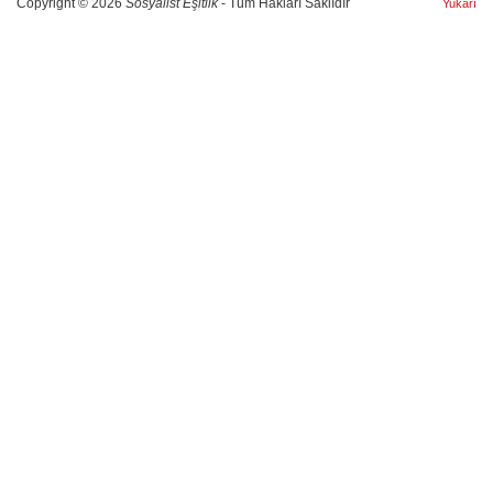
Copyright © 2026
Sosyalist Eşitlik
- Tüm Hakları Saklıdır
Yukarı