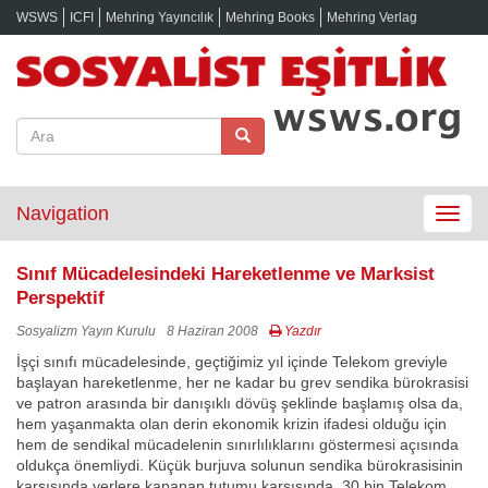
WSWS
ICFI
Mehring Yayıncılık
Mehring Books
Mehring Verlag
Navigation
Toggle
navigat
Sınıf Mücadelesindeki Hareketlenme ve Marksist
Perspektif
Sosyalizm Yayın Kurulu
8 Haziran 2008
Yazdır
İşçi sınıfı mücadelesinde, geçtiğimiz yıl içinde Telekom greviyle
başlayan hareketlenme, her ne kadar bu grev sendika bürokrasisi
ve patron arasında bir danışıklı dövüş şeklinde başlamış olsa da,
hem yaşanmakta olan derin ekonomik krizin ifadesi olduğu için
hem de sendikal mücadelenin sınırlılıklarını göstermesi açısında
oldukça önemliydi. Küçük burjuva solunun sendika bürokrasisinin
karşısında yerlere kapanan tutumu karşısında, 30 bin Telekom