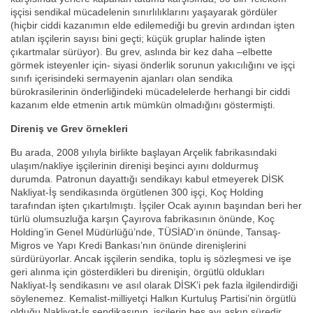
işçisi sendikal mücadelenin sınırlılıklarını yaşayarak gördüler
(hiçbir ciddi kazanımın elde edilemediği bu grevin ardından işten
atılan işçilerin sayısı bini geçti; küçük gruplar halinde işten
çıkartmalar sürüyor). Bu grev, aslında bir kez daha –elbette
görmek isteyenler için- siyasi önderlik sorunun yakıcılığını ve işçi
sınıfı içerisindeki sermayenin ajanları olan sendika
bürokrasilerinin önderliğindeki mücadelelerde herhangi bir ciddi
kazanım elde etmenin artık mümkün olmadığını göstermişti.
Direniş ve Grev örnekleri
Bu arada, 2008 yılıyla birlikte başlayan Arçelik fabrikasındaki
ulaşım/nakliye işçilerinin direnişi beşinci ayını doldurmuş
durumda. Patronun dayattığı sendikayı kabul etmeyerek DİSK
Nakliyat-İş sendikasında örgütlenen 300 işçi, Koç Holding
tarafından işten çıkartılmıştı. İşçiler Ocak ayının başından beri her
türlü olumsuzluğa karşın Çayırova fabrikasının önünde, Koç
Holding’in Genel Müdürlüğü’nde, TÜSİAD’ın önünde, Tansaş-
Migros ve Yapı Kredi Bankası’nın önünde direnişlerini
sürdürüyorlar. Ancak işçilerin sendika, toplu iş sözleşmesi ve işe
geri alınma için gösterdikleri bu direnişin, örgütlü oldukları
Nakliyat-İş sendikasını ve asıl olarak DİSK’i pek fazla ilgilendirdiği
söylenemez. Kemalist-milliyetçi Halkın Kurtuluş Partisi’nin örgütlü
olduğu Nakliyat-İş sendikasının, işçilerin beş ayı aşkın süredir