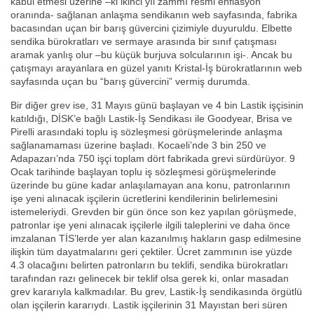
kabul etmesi üzerine –ki ikinci yıl zammı resmi enflasyon
oranında- sağlanan anlaşma sendikanın web sayfasında, fabrika
bacasından uçan bir barış güvercini çizimiyle duyuruldu. Elbette
sendika bürokratları ve sermaye arasında bir sınıf çatışması
aramak yanlış olur –bu küçük burjuva solcularının işi-. Ancak bu
çatışmayı arayanlara en güzel yanıtı Kristal-İş bürokratlarının web
sayfasında uçan bu “barış güvercini” vermiş durumda.
Bir diğer grev ise, 31 Mayıs günü başlayan ve 4 bin Lastik işçisinin
katıldığı, DİSK’e bağlı Lastik-İş Sendikası ile Goodyear, Brisa ve
Pirelli arasındaki toplu iş sözleşmesi görüşmelerinde anlaşma
sağlanamaması üzerine başladı. Kocaeli’nde 3 bin 250 ve
Adapazarı’nda 750 işçi toplam dört fabrikada grevi sürdürüyor. 9
Ocak tarihinde başlayan toplu iş sözleşmesi görüşmelerinde
üzerinde bu güne kadar anlaşılamayan ana konu, patronlarının
işe yeni alınacak işçilerin ücretlerini kendilerinin belirlemesini
istemeleriydi. Grevden bir gün önce son kez yapılan görüşmede,
patronlar işe yeni alınacak işçilerle ilgili taleplerini ve daha önce
imzalanan TİS’lerde yer alan kazanılmış hakların gasp edilmesine
ilişkin tüm dayatmalarını geri çektiler. Ücret zammının ise yüzde
4.3 olacağını belirten patronların bu teklifi, sendika bürokratları
tarafından razı gelinecek bir teklif olsa gerek ki, onlar masadan
grev kararıyla kalkmadılar. Bu grev, Lastik-İş sendikasında örgütlü
olan işçilerin kararıydı. Lastik işçilerinin 31 Mayıstan beri süren