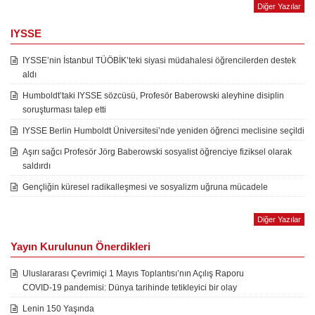
Diğer Yazılar
IYSSE
IYSSE’nin İstanbul TÜÖBİK’teki siyasi müdahalesi öğrencilerden destek
aldı
Humboldt’taki IYSSE sözcüsü, Profesör Baberowski aleyhine disiplin
soruşturması talep etti
IYSSE Berlin Humboldt Üniversitesi’nde yeniden öğrenci meclisine seçildi
Aşırı sağcı Profesör Jörg Baberowski sosyalist öğrenciye fiziksel olarak
saldırdı
Gençliğin küresel radikalleşmesi ve sosyalizm uğruna mücadele
Diğer Yazılar
Yayın Kurulunun Önerdikleri
Uluslararası Çevrimiçi 1 Mayıs Toplantısı’nın Açılış Raporu
COVID-19 pandemisi: Dünya tarihinde tetikleyici bir olay
Lenin 150 Yaşında