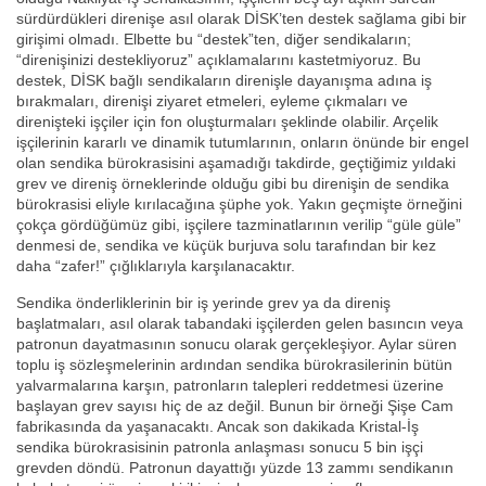
sürdürdükleri direnişe asıl olarak DİSK’ten destek sağlama gibi bir
girişimi olmadı. Elbette bu “destek”ten, diğer sendikaların;
“direnişinizi destekliyoruz” açıklamalarını kastetmiyoruz. Bu
destek, DİSK bağlı sendikaların direnişle dayanışma adına iş
bırakmaları, direnişi ziyaret etmeleri, eyleme çıkmaları ve
direnişteki işçiler için fon oluşturmaları şeklinde olabilir. Arçelik
işçilerinin kararlı ve dinamik tutumlarının, onların önünde bir engel
olan sendika bürokrasisini aşamadığı takdirde, geçtiğimiz yıldaki
grev ve direniş örneklerinde olduğu gibi bu direnişin de sendika
bürokrasisi eliyle kırılacağına şüphe yok. Yakın geçmişte örneğini
çokça gördüğümüz gibi, işçilere tazminatlarının verilip “güle güle”
denmesi de, sendika ve küçük burjuva solu tarafından bir kez
daha “zafer!” çığlıklarıyla karşılanacaktır.
Sendika önderliklerinin bir iş yerinde grev ya da direniş
başlatmaları, asıl olarak tabandaki işçilerden gelen basıncın veya
patronun dayatmasının sonucu olarak gerçekleşiyor. Aylar süren
toplu iş sözleşmelerinin ardından sendika bürokrasilerinin bütün
yalvarmalarına karşın, patronların talepleri reddetmesi üzerine
başlayan grev sayısı hiç de az değil. Bunun bir örneği Şişe Cam
fabrikasında da yaşanacaktı. Ancak son dakikada Kristal-İş
sendika bürokrasisinin patronla anlaşması sonucu 5 bin işçi
grevden döndü. Patronun dayattığı yüzde 13 zammı sendikanın