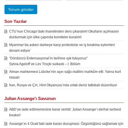
Son Yazılar
CTU’nun Chicago’daki ihanetinden ders çıkaralım! Okulların açılmasını
durdurmak için ülke çapında komiteler kuralım!
Myanmar’da askeri darbeye karşı protestolar ve iş bırakma eylemleri
devam ediyor
“Dördüncü Enternasyonal’in tarihine ışık tutuyoruz”
Sylvia Ageloff ve Lev Troçki suikastı – I. Bölüm
Alman mahkemesi Lübcke’nin aşırı sağcı katilini mahkûm etti: Yalnız kurt
masalı
İran, Rusya ve Çin, Hint Okyanusu’nda ortak deniz tatbikatı düzenliyor
Julian Assange’ı Savunun
ABD’ye iade edilmemesine karar verildi: Julian Assange’ı derhal serbest
bırakın!
Assange’ın 4 Ocak’taki iade kararı duruşması: Özgürlüğünü sağlamak için