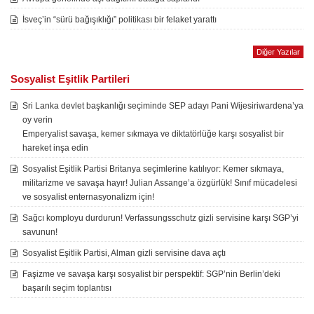
İsveç’in “sürü bağışıklığı” politikası bir felaket yarattı
Diğer Yazılar
Sosyalist Eşitlik Partileri
Sri Lanka devlet başkanlığı seçiminde SEP adayı Pani Wijesiriwardena’ya
oy verin
Emperyalist savaşa, kemer sıkmaya ve diktatörlüğe karşı sosyalist bir
hareket inşa edin
Sosyalist Eşitlik Partisi Britanya seçimlerine katılıyor: Kemer sıkmaya,
militarizme ve savaşa hayır! Julian Assange’a özgürlük! Sınıf mücadelesi
ve sosyalist enternasyonalizm için!
Sağcı komployu durdurun! Verfassungsschutz gizli servisine karşı SGP’yi
savunun!
Sosyalist Eşitlik Partisi, Alman gizli servisine dava açtı
Faşizme ve savaşa karşı sosyalist bir perspektif: SGP’nin Berlin’deki
başarılı seçim toplantısı