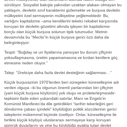
sürülüyor. Sosyalist bakışla yakından uzaktan alakası olmayan bu
yaklaşım, devletin sınıf karakterini gizlemekte ve burjuva devletin
mülkiyetini özel sermayenin mülkiyetine yeğlemektedir. Bu,
varlığını kapitalizme –ama kendilerini tekelci rekabet karşısında
koruyan bir devletin gözetimi altında işleyen bir kapitalizme-
borçlu olan küçük burjuva solunun tipik tutumudur. Metnin
devamında bu “Meclis”in küçük burjuva gerici özü daha da
belirginleşiyor:
Tespit: “Buğday ve un fiyatlarına yansıyan bu durum çiftçinin
yoksullaşmasına, üretim yapamamasına ve kırdan kentlere göç
etmesine neden oluyor.”
Talep: “Üreticiye daha fazla devlet desteğinin sağlanması…”
Küçük burjuvazinin 1970’lerden beri süregelen küreselleşme adı
verilen olguya –ki bu olgunun önemli yanlarından biri çiftçinin
(yani küçük burjuva köylünün) yok oluşu ve proleterleşmesidir-
tepkisini ifade eden yukarıdaki satırlar, Marx ve Engels’in
Komünist Manifesto’da dile getirdikleri “tarihin tekerleğini geri
döndürme çabası içindeki” köylülüğün politik sözcülerinin gerici
taleplerini mükemmel biçimde özetliyor. Onlar, küreselleşme ile
birlikte küçük köylüyü uluslararası sermayeye karşı koruyan
gümrük duvarlarını ve yine bu köylülüğü ayakta tutan devlet