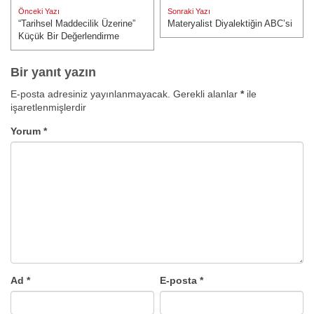
Yazı
Önceki Yazı
Sonraki Yazı
gezinmesi
“Tarihsel Maddecilik Üzerine”
Materyalist Diyalektiğin ABC’si
Önceki Yazı:
Sonraki Yazı:
Küçük Bir Değerlendirme
Bir yanıt yazın
E-posta adresiniz yayınlanmayacak.
Gerekli alanlar
*
ile
işaretlenmişlerdir
Yorum
*
Ad
*
E-posta
*