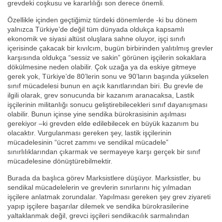
grevdeki coşkusu ve kararlılığı son derece önemli.
Özellikle içinden geçtiğimiz türdeki dönemlerde -ki bu dönem
yalnızca Türkiye’de değil tüm dünyada oldukça kapsamlı
ekonomik ve siyasi altüst oluşlara sahne oluyor, işçi sınıfı
içerisinde çakacak bir kıvılcım, bugün birbirinden yalıtılmış grevler
karşısında oldukça “sessiz ve sakin” görünen işçilerin sokaklara
dökülmesine neden olabilir. Çok uzağa ya da eskiye gitmeye
gerek yok, Türkiye’de 80’lerin sonu ve 90’ların başında yükselen
sınıf mücadelesi bunun en açık kanıtlarından biri. Bu grevle de
ilgili olarak, grev sonucunda bir kazanım aranacaksa, Lastik
işçilerinin militanlığı sonucu geliştirebilecekleri sınıf dayanışması
olabilir. Bunun içinse yine sendika bürokrasisinin aşılması
gerekiyor –ki grevden elde edilebilecek en büyük kazanım bu
olacaktır. Vurgulanması gereken şey, lastik işçilerinin
mücadelesinin “ücret zammı ve sendikal mücadele”
sınırlılıklarından çıkarmak ve sermayeye karşı gerçek bir sınıf
mücadelesine dönüştürebilmektir.
Burada da başlıca görev Marksistlere düşüyor. Marksistler, bu
sendikal mücadelelerin ve grevlerin sınırlarını hiç yılmadan
işçilere anlatmak zorundalar. Yapılması gereken şey grev ziyareti
yapıp işçilere başarılar dilemek ve sendika bürokrasilerine
yaltaklanmak değil, grevci işçileri sendikacılık sarmalından