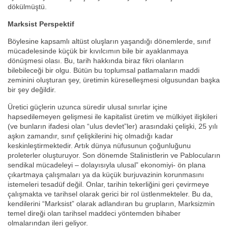
dökülmüştü.
Marksist Perspektif
Böylesine kapsamlı altüst oluşların yaşandığı dönemlerde, sınıf
mücadelesinde küçük bir kıvılcımın bile bir ayaklanmaya
dönüşmesi olası. Bu, tarih hakkında biraz fikri olanların
bilebileceği bir olgu. Bütün bu toplumsal patlamaların maddi
zeminini oluşturan şey, üretimin küreselleşmesi olgusundan başka
bir şey değildir.
Üretici güçlerin uzunca süredir ulusal sınırlar içine
hapsedilemeyen gelişmesi ile kapitalist üretim ve mülkiyet ilişkileri
(ve bunların ifadesi olan “ulus devlet”ler) arasındaki çelişki, 25 yılı
aşkın zamandır, sınıf çelişkilerini hiç olmadığı kadar
keskinleştirmektedir. Artık dünya nüfusunun çoğunluğunu
proleterler oluşturuyor. Son dönemde Stalinistlerin ve Pablocuların
sendikal mücadeleyi – dolayısıyla ulusal” ekonomiyi- ön plana
çıkartmaya çalışmaları ya da küçük burjuvazinin korunmasını
istemeleri tesadüf değil. Onlar, tarihin tekerliğini geri çevirmeye
çalışmakta ve tarihsel olarak gerici bir rol üstlenmekteler. Bu da,
kendilerini “Marksist” olarak adlandıran bu grupların, Marksizmin
temel direği olan tarihsel maddeci yöntemden bihaber
olmalarından ileri geliyor.