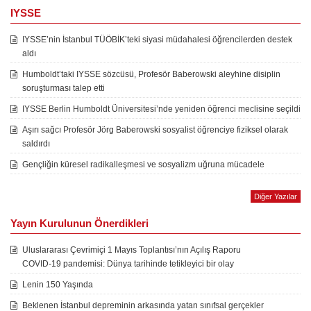
IYSSE
IYSSE’nin İstanbul TÜÖBİK’teki siyasi müdahalesi öğrencilerden destek
aldı
Humboldt’taki IYSSE sözcüsü, Profesör Baberowski aleyhine disiplin
soruşturması talep etti
IYSSE Berlin Humboldt Üniversitesi’nde yeniden öğrenci meclisine seçildi
Aşırı sağcı Profesör Jörg Baberowski sosyalist öğrenciye fiziksel olarak
saldırdı
Gençliğin küresel radikalleşmesi ve sosyalizm uğruna mücadele
Diğer Yazılar
Yayın Kurulunun Önerdikleri
Uluslararası Çevrimiçi 1 Mayıs Toplantısı’nın Açılış Raporu
COVID-19 pandemisi: Dünya tarihinde tetikleyici bir olay
Lenin 150 Yaşında
Beklenen İstanbul depreminin arkasında yatan sınıfsal gerçekler