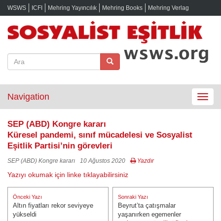
WSWS
ICFI
Mehring Yayıncılık
Mehring Books
Mehring Verlag
Navigation
Toggle
navigat
SEP (ABD) Kongre kararı
Küresel pandemi, sınıf mücadelesi ve Sosyalist
Eşitlik Partisi’nin görevleri
SEP (ABD) Kongre kararı
10 Ağustos 2020
Yazdır
Yazıyı okumak için linke tıklayabilirsiniz
Yazı
Önceki Yazı
Sonraki Yazı
gezinmesi
Altın fiyatları rekor seviyeye
Beyrut’ta çatışmalar
Önceki Yazı:
Sonraki Yazı:
yükseldi
yaşanırken egemenler