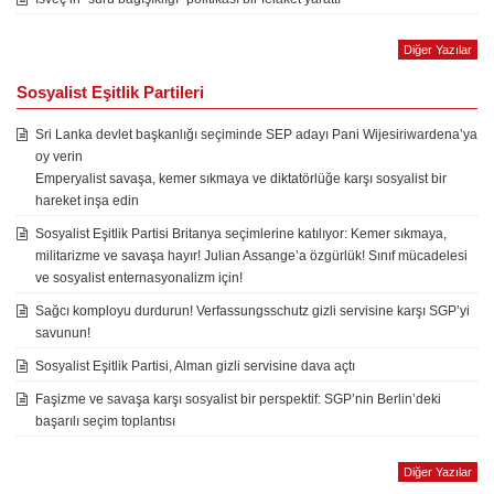
Diğer Yazılar
Sosyalist Eşitlik Partileri
Sri Lanka devlet başkanlığı seçiminde SEP adayı Pani Wijesiriwardena’ya
oy verin
Emperyalist savaşa, kemer sıkmaya ve diktatörlüğe karşı sosyalist bir
hareket inşa edin
Sosyalist Eşitlik Partisi Britanya seçimlerine katılıyor: Kemer sıkmaya,
militarizme ve savaşa hayır! Julian Assange’a özgürlük! Sınıf mücadelesi
ve sosyalist enternasyonalizm için!
Sağcı komployu durdurun! Verfassungsschutz gizli servisine karşı SGP’yi
savunun!
Sosyalist Eşitlik Partisi, Alman gizli servisine dava açtı
Faşizme ve savaşa karşı sosyalist bir perspektif: SGP’nin Berlin’deki
başarılı seçim toplantısı
Diğer Yazılar