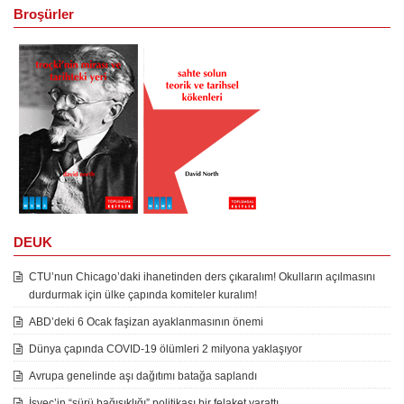
Broşürler
DEUK
CTU’nun Chicago’daki ihanetinden ders çıkaralım! Okulların açılmasını
durdurmak için ülke çapında komiteler kuralım!
ABD’deki 6 Ocak faşizan ayaklanmasının önemi
Dünya çapında COVID-19 ölümleri 2 milyona yaklaşıyor
Avrupa genelinde aşı dağıtımı batağa saplandı
İsveç’in “sürü bağışıklığı” politikası bir felaket yarattı