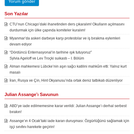
Son Yazılar
CTU’nun Chicago’daki ihanetinden ders çıkaralım! Okulların açılmasını
durdurmak için ülke çapında komiteler kuralım!
Myanmar’da askeri darbeye karşı protestolar ve iş bırakma eylemleri
devam ediyor
“Dördüncü Enternasyonal’in tarihine ışık tutuyoruz”
Sylvia Ageloff ve Lev Troçki suikastı – I. Bölüm
Alman mahkemesi Lübcke’nin aşırı sağcı katilini mahkûm etti: Yalnız kurt
masalı
İran, Rusya ve Çin, Hint Okyanusu’nda ortak deniz tatbikatı düzenliyor
Julian Assange’ı Savunun
ABD’ye iade edilmemesine karar verildi: Julian Assange’ı derhal serbest
bırakın!
Assange’ın 4 Ocak’taki iade kararı duruşması: Özgürlüğünü sağlamak için
işçi sınıfını harekete geçirin!